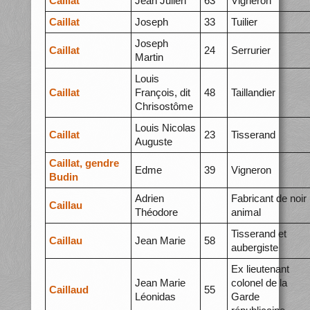
Caillat
Jean Julien
63
Vigneron
Caillat
Joseph
33
Tuilier
Joseph
Caillat
24
Serrurier
Martin
Louis
Caillat
François, dit
48
Taillandier
Chrisostôme
Louis Nicolas
Caillat
23
Tisserand
Auguste
Caillat, gendre
Edme
39
Vigneron
Budin
Adrien
Fabricant de noir
Caillau
Théodore
animal
Tisserand et
Caillau
Jean Marie
58
aubergiste
Ex lieutenant
Jean Marie
colonel de la
Caillaud
55
Léonidas
Garde