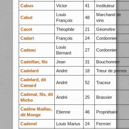
Cabus
Victor
41
Instituteur
Louis
Marchand de
Cabut
48
François
vins
Cacot
Théophile
21
Géomètre
Cadart
François
24
Cordonnier
Louis
Cadeau
27
Cordonnier
Bernard
Cadeillan, fils
Jean
31
Bouchonnier
Cadelard
André
18
Trieur de pierres
Cadelard, dit
André
52
Traceur
Camard
Cadenat, fils, dit
André
25
Brassier
Micho
Cadène Maillac,
Etienne
46
Propriétaire
dit Monge
Cadenel
Louis Marius
24
Fermier