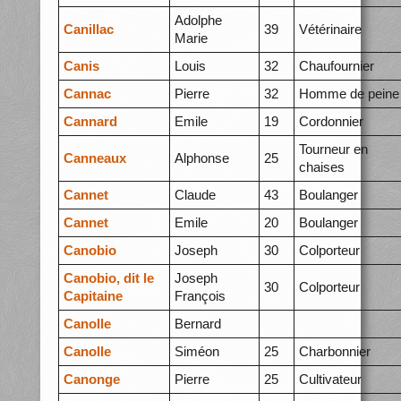
Adolphe
Canillac
39
Vétérinaire
Marie
Canis
Louis
32
Chaufournier
Cannac
Pierre
32
Homme de peine
Cannard
Emile
19
Cordonnier
Tourneur en
Canneaux
Alphonse
25
chaises
Cannet
Claude
43
Boulanger
Cannet
Emile
20
Boulanger
Canobio
Joseph
30
Colporteur
Canobio, dit le
Joseph
30
Colporteur
Capitaine
François
Canolle
Bernard
Canolle
Siméon
25
Charbonnier
Canonge
Pierre
25
Cultivateur