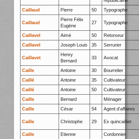
républicaine
Caillaud
Pierre
50
Typographe
Pierre Félix
Caillaud
27
Typographe
Eugène
Caillavel
Aimé
50
Retorseur
Caillavel
Joseph Louis
35
Serrurier
Henry
Caillavet
33
Avocat
Bernard
Caille
Antoine
30
Bourrelier
Caillé
Antoine
35
Cultivateur
Caillé
Antoine
50
Cultivateur
Caille
Bernard
Ménager
Caille
César
54
Agent d'affaires
Caille
Christophe
29
Ex quincaillier
Caille
Etienne
Cordonnier