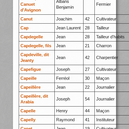
Albans
Canuet
Fermier
Benjamin
d'Avignon
Canut
Joachim
42
Cultivateur
Cap
Jean Laurent
28
Tailleur
Capdegelle
Jean
28
Tailleur d'habits
Capdegelle, fils
Jean
21
Charron
Capdeville, dit
Jean
42
Charpentier
Jeanty
Capefigue
Joseph
27
Cultivateur
Capeille
Ferréol
30
Maçon
Capeillère
Jean
22
Journalier
Capeillère, dit
Joseph
54
Journalier
Arabia
Capelle
Henry
44
Maçon
Capelly
Raymond
41
Instituteur
Capet
Jean
19
Cultivateur