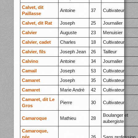
Calvet, dit
Antoine
37
Cultivateur
Paillasse
Calvet, dit Rat
Joseph
25
Journalier
Calvier
Auguste
23
Menuisier
Calvier, cadet
Charles
18
Cultivateur
Calvier, fils
Joseph Jean
26
Tailleur
Calvino
Antoine
34
Journalier
Camail
Joseph
53
Cultivateur
Camaret
Joseph
35
Cultivateur
Camaret
Marie André
42
Cultivateur
Camaret, dit Le
Pierre
30
Cultivateur
Gros
Boulanger et
Camaroque
Mathieu
28
aubergiste
Camaroque,
née
26
Sans profession