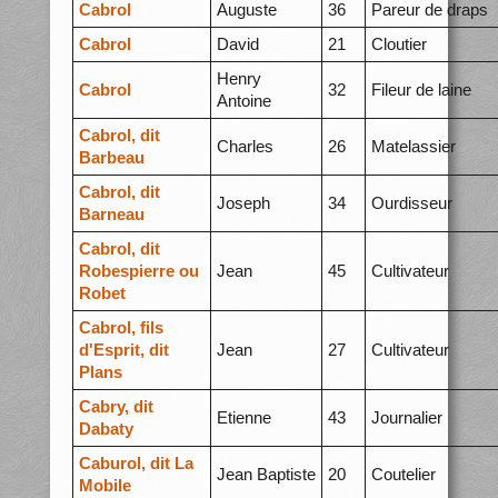
Cabrol
Auguste
36
Pareur de draps
Cabrol
David
21
Cloutier
Henry
Cabrol
32
Fileur de laine
Antoine
Cabrol, dit
Charles
26
Matelassier
Barbeau
Cabrol, dit
Joseph
34
Ourdisseur
Barneau
Cabrol, dit
Robespierre ou
Jean
45
Cultivateur
Robet
Cabrol, fils
d'Esprit, dit
Jean
27
Cultivateur
Plans
Cabry, dit
Etienne
43
Journalier
Dabaty
Caburol, dit La
Jean Baptiste
20
Coutelier
Mobile