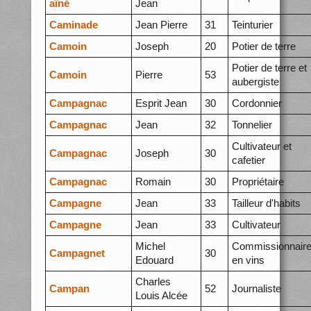
aîné
Jean
Caminade
Jean Pierre
31
Teinturier
Camoin
Joseph
20
Potier de terre
Potier de terre et
Camoin
Pierre
53
aubergiste
Campagnac
Esprit Jean
30
Cordonnier
Campagnac
Jean
32
Tonnelier
Cultivateur et
Campagnac
Joseph
30
cafetier
Campagnac
Romain
30
Propriétaire
Campagne
Jean
33
Tailleur d'habits
Campagne
Jean
33
Cultivateur
Michel
Commissionnair
Campagnet
30
Edouard
en vins
Charles
Campan
52
Journaliste
Louis Alcée