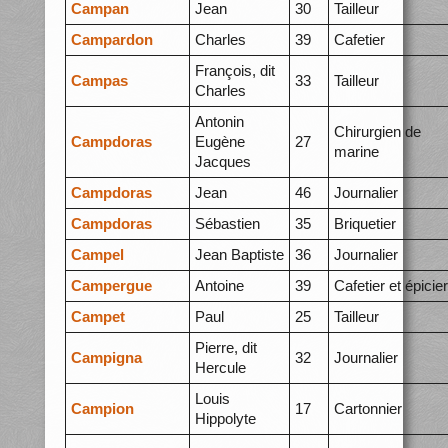
Campan
Jean
30
Tailleur
Campardon
Charles
39
Cafetier
François, dit
Campas
33
Tailleur
Charles
Antonin
Chirurgien de
Campdoras
Eugène
27
marine
Jacques
Campdoras
Jean
46
Journalier
Campdoras
Sébastien
35
Briquetier
Campel
Jean Baptiste
36
Journalier
Campergue
Antoine
39
Cafetier et épicier
Campet
Paul
25
Tailleur
Pierre, dit
Campigna
32
Journalier
Hercule
Louis
Campion
17
Cartonnier
Hippolyte