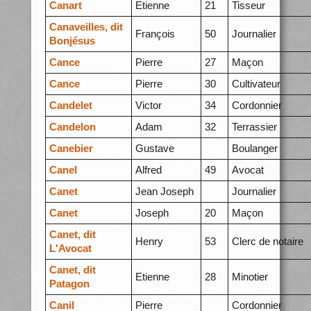
Canart
Etienne
21
Tisseur
Canaveilles, dit
François
50
Journalier
Bonjésus
Cance
Pierre
27
Maçon
Cance
Pierre
30
Cultivateur
Candelet
Victor
34
Cordonnier
Candelon
Adam
32
Terrassier
Canebier
Gustave
Boulanger
Canel
Alfred
49
Avocat
Canet
Jean Joseph
Journalier
Canet
Joseph
20
Maçon
Canet, dit
Henry
53
Clerc de notaire
L'Avocat
Canet, dit
Etienne
28
Minotier
Patagon
Canil
Pierre
Cordonnier