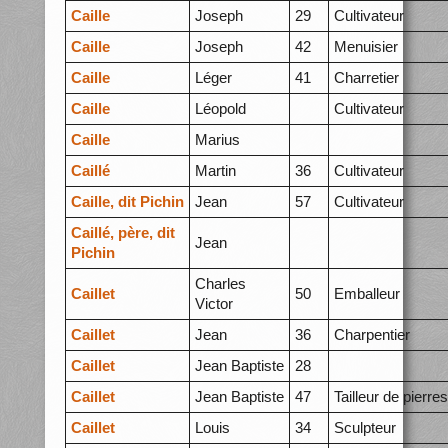
Caille
Joseph
29
Cultivateur
Caille
Joseph
42
Menuisier
Caille
Léger
41
Charretier
Caille
Léopold
Cultivateur
Caille
Marius
Caillé
Martin
36
Cultivateur
Caille, dit Pichin
Jean
57
Cultivateur
Caillé, père, dit
Jean
Pichin
Charles
Caillet
50
Emballeur
Victor
Caillet
Jean
36
Charpentier
Caillet
Jean Baptiste
28
Caillet
Jean Baptiste
47
Tailleur de pierres
Caillet
Louis
34
Sculpteur