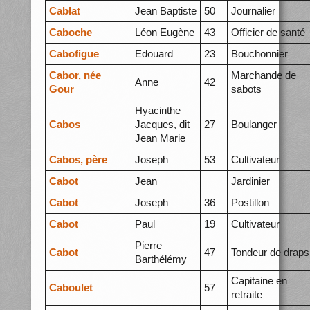
Cablat
Jean Baptiste
50
Journalier
Caboche
Léon Eugène
43
Officier de santé
Cabofigue
Edouard
23
Bouchonnier
Cabor, née
Marchande de
Anne
42
Gour
sabots
Hyacinthe
Cabos
Jacques, dit
27
Boulanger
Jean Marie
Cabos, père
Joseph
53
Cultivateur
Cabot
Jean
Jardinier
Cabot
Joseph
36
Postillon
Cabot
Paul
19
Cultivateur
Pierre
Cabot
47
Tondeur de draps
Barthélémy
Capitaine en
Caboulet
57
retraite