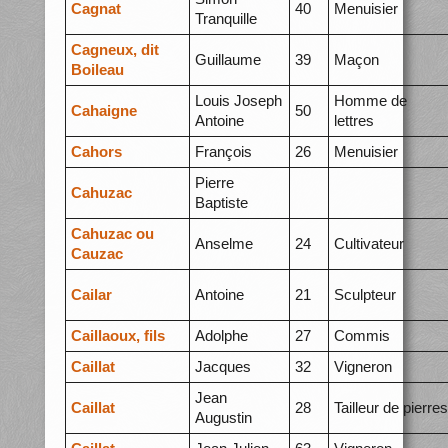
Cagnat
40
Menuisier
Tranquille
Cagneux, dit
Guillaume
39
Maçon
Boileau
Louis Joseph
Homme de
Cahaigne
50
Antoine
lettres
Cahors
François
26
Menuisier
Pierre
Cahuzac
Baptiste
Cahuzac ou
Anselme
24
Cultivateur
Cauzac
Cailar
Antoine
21
Sculpteur
Caillaoux, fils
Adolphe
27
Commis
Caillat
Jacques
32
Vigneron
Jean
Caillat
28
Tailleur de pierres
Augustin