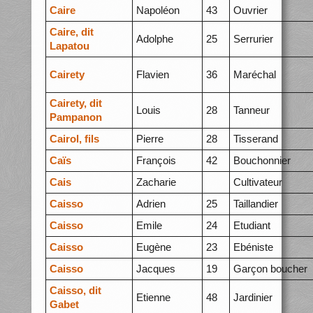
Caire
Napoléon
43
Ouvrier
Caire, dit
Adolphe
25
Serrurier
Lapatou
Cairety
Flavien
36
Maréchal
Cairety, dit
Louis
28
Tanneur
Pampanon
Cairol, fils
Pierre
28
Tisserand
Caïs
François
42
Bouchonnier
Cais
Zacharie
Cultivateur
Caisso
Adrien
25
Taillandier
Caisso
Emile
24
Etudiant
Caisso
Eugène
23
Ebéniste
Caisso
Jacques
19
Garçon boucher
Caisso, dit
Etienne
48
Jardinier
Gabet