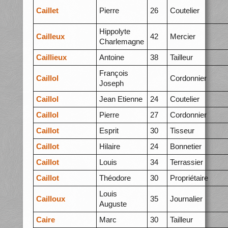
Caillet
Pierre
26
Coutelier
Hippolyte
Cailleux
42
Mercier
Charlemagne
Caillieux
Antoine
38
Tailleur
François
Caillol
Cordonnier
Joseph
Caillol
Jean Etienne
24
Coutelier
Caillol
Pierre
27
Cordonnier
Caillot
Esprit
30
Tisseur
Caillot
Hilaire
24
Bonnetier
Caillot
Louis
34
Terrassier
Caillot
Théodore
30
Propriétaire
Louis
Cailloux
35
Journalier
Auguste
Caire
Marc
30
Tailleur