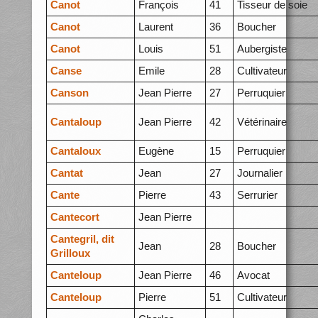
Canot
François
41
Tisseur de soie
Canot
Laurent
36
Boucher
Canot
Louis
51
Aubergiste
Canse
Emile
28
Cultivateur
Canson
Jean Pierre
27
Perruquier
Cantaloup
Jean Pierre
42
Vétérinaire
Cantaloux
Eugène
15
Perruquier
Cantat
Jean
27
Journalier
Cante
Pierre
43
Serrurier
Cantecort
Jean Pierre
Cantegril, dit
Jean
28
Boucher
Grilloux
Canteloup
Jean Pierre
46
Avocat
Canteloup
Pierre
51
Cultivateur