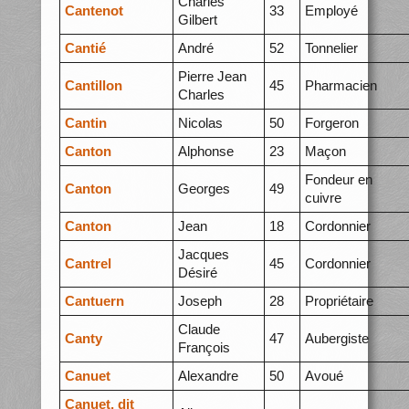
Charles
Cantenot
33
Employé
Gilbert
Cantié
André
52
Tonnelier
Pierre Jean
Cantillon
45
Pharmacien
Charles
Cantin
Nicolas
50
Forgeron
Canton
Alphonse
23
Maçon
Fondeur en
Canton
Georges
49
cuivre
Canton
Jean
18
Cordonnier
Jacques
Cantrel
45
Cordonnier
Désiré
Cantuern
Joseph
28
Propriétaire
Claude
Canty
47
Aubergiste
François
Canuet
Alexandre
50
Avoué
Canuet, dit