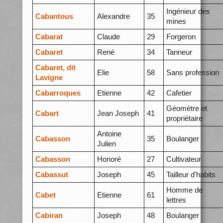
Ingénieur des
Cabantous
Alexandre
35
mines
Cabarat
Claude
29
Forgeron
Cabaret
René
34
Tanneur
Cabaret, dit
Elie
58
Sans profession
Lavigne
Cabarroques
Etienne
42
Cafetier
Géomètre et
Cabart
Jean Joseph
41
propriétaire
Antoine
Cabasson
35
Boulanger
Julien
Cabasson
Honoré
27
Cultivateur
Cabassut
Joseph
45
Tailleur d'habits
Homme de
Cabet
Etienne
61
lettres
Cabiran
Joseph
48
Boulanger