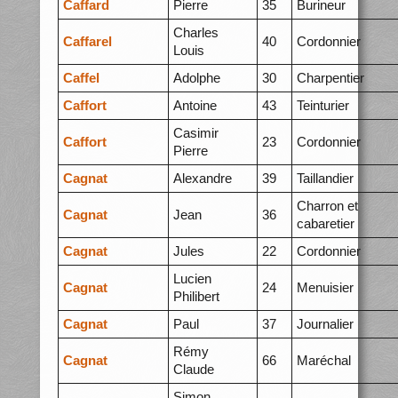
Caffard
Pierre
35
Burineur
Charles
Caffarel
40
Cordonnier
Louis
Caffel
Adolphe
30
Charpentier
Caffort
Antoine
43
Teinturier
Casimir
Caffort
23
Cordonnier
Pierre
Cagnat
Alexandre
39
Taillandier
Charron et
Cagnat
Jean
36
cabaretier
Cagnat
Jules
22
Cordonnier
Lucien
Cagnat
24
Menuisier
Philibert
Cagnat
Paul
37
Journalier
Rémy
Cagnat
66
Maréchal
Claude
Simon