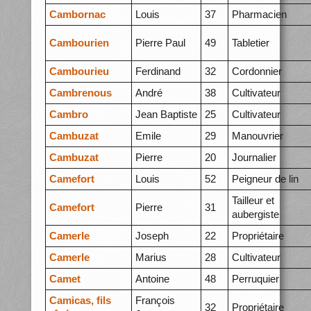
Cambornac
Louis
37
Pharmacien
Cambourien
Pierre Paul
49
Tabletier
Cambourieu
Ferdinand
32
Cordonnier
Cambrenous
André
38
Cultivateur
Cambro
Jean Baptiste
25
Cultivateur
Cambuzat
Emile
29
Manouvrier
Cambuzat
Pierre
20
Journalier
Camefort
Louis
52
Peigneur de lin
Tailleur et
Camefort
Pierre
31
aubergiste
Camerle
Joseph
22
Propriétaire
Camerle
Marius
28
Cultivateur
Camet
Antoine
48
Perruquier
Camicas, fils
François
32
Propriétaire