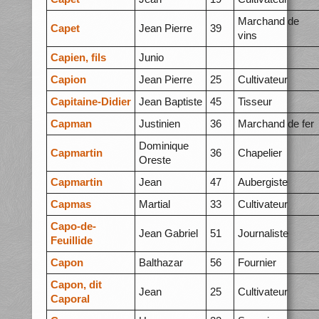
Marchand de
Capet
Jean Pierre
39
vins
Capien, fils
Junio
Capion
Jean Pierre
25
Cultivateur
Capitaine-Didier
Jean Baptiste
45
Tisseur
Capman
Justinien
36
Marchand de fer
Dominique
Capmartin
36
Chapelier
Oreste
Capmartin
Jean
47
Aubergiste
Capmas
Martial
33
Cultivateur
Capo-de-
Jean Gabriel
51
Journaliste
Feuillide
Capon
Balthazar
56
Fournier
Capon, dit
Jean
25
Cultivateur
Caporal