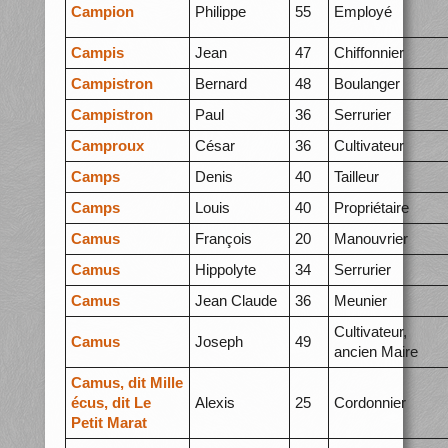
Campion
Philippe
55
Employé
Campis
Jean
47
Chiffonnier
Campistron
Bernard
48
Boulanger
Campistron
Paul
36
Serrurier
Camproux
César
36
Cultivateur
Camps
Denis
40
Tailleur
Camps
Louis
40
Propriétaire
Camus
François
20
Manouvrier
Camus
Hippolyte
34
Serrurier
Camus
Jean Claude
36
Meunier
Cultivateur,
Camus
Joseph
49
ancien Maire
Camus, dit Mille
écus, dit Le
Alexis
25
Cordonnier
Petit Marat