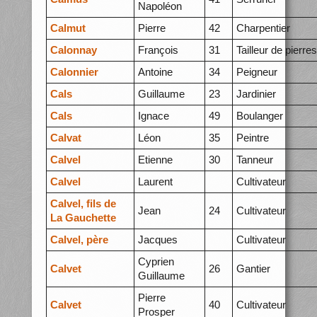
Napoléon
Calmut
Pierre
42
Charpentier
Calonnay
François
31
Tailleur de pierres
Calonnier
Antoine
34
Peigneur
Cals
Guillaume
23
Jardinier
Cals
Ignace
49
Boulanger
Calvat
Léon
35
Peintre
Calvel
Etienne
30
Tanneur
Calvel
Laurent
Cultivateur
Calvel, fils de
Jean
24
Cultivateur
La Gauchette
Calvel, père
Jacques
Cultivateur
Cyprien
Calvet
26
Gantier
Guillaume
Pierre
Calvet
40
Cultivateur
Prosper