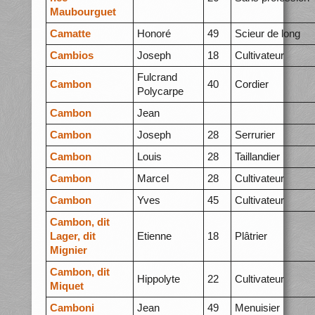
Maubourguet
Camatte
Honoré
49
Scieur de long
Cambios
Joseph
18
Cultivateur
Fulcrand
Cambon
40
Cordier
Polycarpe
Cambon
Jean
Cambon
Joseph
28
Serrurier
Cambon
Louis
28
Taillandier
Cambon
Marcel
28
Cultivateur
Cambon
Yves
45
Cultivateur
Cambon, dit
Lager, dit
Etienne
18
Plâtrier
Mignier
Cambon, dit
Hippolyte
22
Cultivateur
Miquet
Camboni
Jean
49
Menuisier