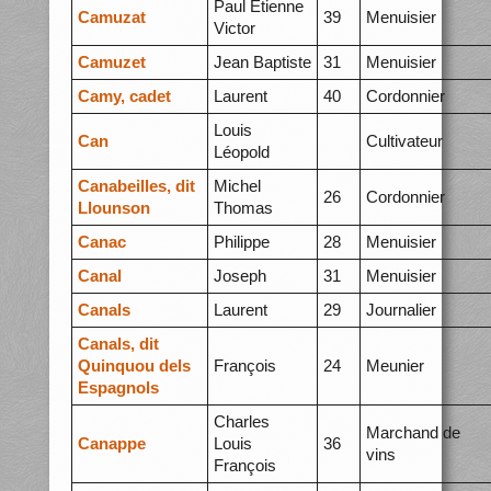
Paul Etienne
Camuzat
39
Menuisier
Victor
Camuzet
Jean Baptiste
31
Menuisier
Camy, cadet
Laurent
40
Cordonnier
Louis
Can
Cultivateur
Léopold
Canabeilles, dit
Michel
26
Cordonnier
Llounson
Thomas
Canac
Philippe
28
Menuisier
Canal
Joseph
31
Menuisier
Canals
Laurent
29
Journalier
Canals, dit
Quinquou dels
François
24
Meunier
Espagnols
Charles
Marchand de
Canappe
Louis
36
vins
François