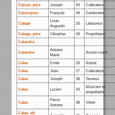
Caisso, père
Joseph
54
Cultivateur
Caizergues
François
44
Cantonnier
Louis
Calage
20
Laboureur
Augustin
Calage, père
Cléophas
49
Propriétaire
Calandra
Antoine
Calandra
Ancien marin
Marie
Calas
Emile
18
Artiste
Calas
Jean
17
Cultivateur
Calas
Joseph
38
Tanneur
Musicien et
Calas
Lucien
43
propriétaire
Pierre
Calas
38
Vitrier
Antoine
Calas, dit