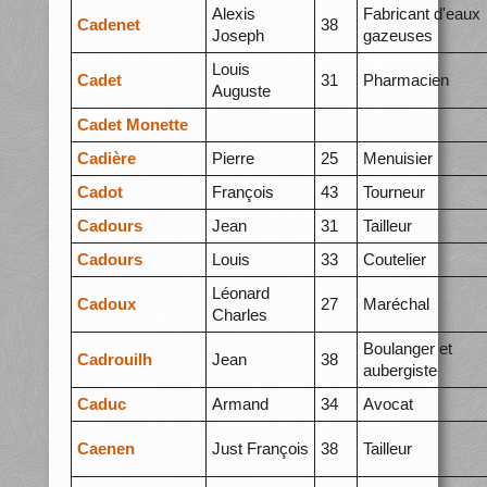
Alexis
Fabricant d'eaux
Cadenet
38
Joseph
gazeuses
Louis
Cadet
31
Pharmacien
Auguste
Cadet Monette
Cadière
Pierre
25
Menuisier
Cadot
François
43
Tourneur
Cadours
Jean
31
Tailleur
Cadours
Louis
33
Coutelier
Léonard
Cadoux
27
Maréchal
Charles
Boulanger et
Cadrouilh
Jean
38
aubergiste
Caduc
Armand
34
Avocat
Caenen
Just François
38
Tailleur