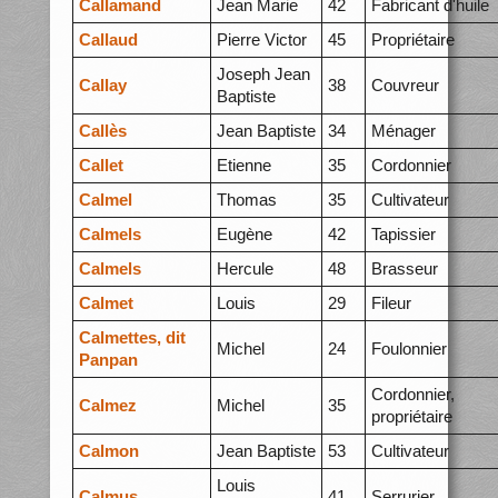
Callamand
Jean Marie
42
Fabricant d'huile
Callaud
Pierre Victor
45
Propriétaire
Joseph Jean
Callay
38
Couvreur
Baptiste
Callès
Jean Baptiste
34
Ménager
Callet
Etienne
35
Cordonnier
Calmel
Thomas
35
Cultivateur
Calmels
Eugène
42
Tapissier
Calmels
Hercule
48
Brasseur
Calmet
Louis
29
Fileur
Calmettes, dit
Michel
24
Foulonnier
Panpan
Cordonnier,
Calmez
Michel
35
propriétaire
Calmon
Jean Baptiste
53
Cultivateur
Louis
Calmus
41
Serrurier