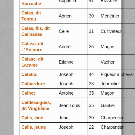
Augustin
41
Brassier
Barruche
Calas, dit
Adrien
30
Ménétrier
Toutou
Calas, fils, dit
Celle
31
Cultivateur
Cailhades
Calasc, dit
André
26
Maçon
L'Anioure
Calasc, dit
Etienne
Vacher
Lacame
Calatra
Joseph
44
Piqueur à cheval
Calbardure
Joseph
38
Journalier
Calbet
Antoine
35
Maçon
Caldesaigues,
Jean Louis
35
Gantier
dit Vingtième
Calis, aîné
Jean
30
Charpentier
Calis, jeune
Joseph
22
Charpentier