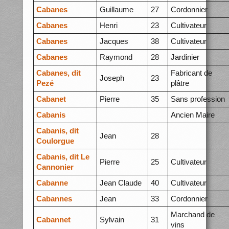
Cabanes
Guillaume
27
Cordonnier
Cabanes
Henri
23
Cultivateur
Cabanes
Jacques
38
Cultivateur
Cabanes
Raymond
28
Jardinier
Cabanes, dit
Fabricant de
Joseph
23
Pezé
plâtre
Cabanet
Pierre
35
Sans profession
Cabanis
Ancien Maire
Cabanis, dit
Jean
28
Coulorgue
Cabanis, dit Le
Pierre
25
Cultivateur
Cannonier
Cabanne
Jean Claude
40
Cultivateur
Cabannes
Jean
33
Cordonnier
Marchand de
Cabannet
Sylvain
31
vins