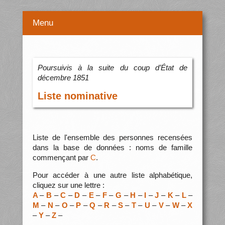
Menu
Poursuivis à la suite du coup d’État de
décembre 1851
Liste nominative
Liste de l'ensemble des personnes recensées
dans la base de données : noms de famille
commençant par
C
.
Pour accéder à une autre liste alphabétique,
cliquez sur une lettre :
A
–
B
–
C
–
D
–
E
–
F
–
G
–
H
–
I
–
J
–
K
–
L
–
M
–
N
–
O
–
P
–
Q
–
R
–
S
–
T
–
U
–
V
–
W
–
X
–
Y
–
Z
–