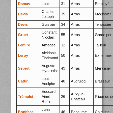
Damas
Louis
31
Arras
Employé
Charles
Devis
35
Arras
Mégissier
Joseph
Devis
Guislain
34
Arras
Terrassier
Constant
Gruet
55
Arras
Garde port
Nicolas
Lemire
Amédée
32
Arras
Tailleur
Alcidonis
Leroy
50
Arras
Ex fermier
Florimond
Auguste
Sebert
49
Arras
Menuisier
Hyacinthe
Louis
Cattin
40
Audruicq
Brasseur
Adolphe
Edouard
Auxy-le-
Trémolet
Aimé
26
Plieur de s
Château
Ruffin
Jules
Boniface
46
Bapaume
Chimiste