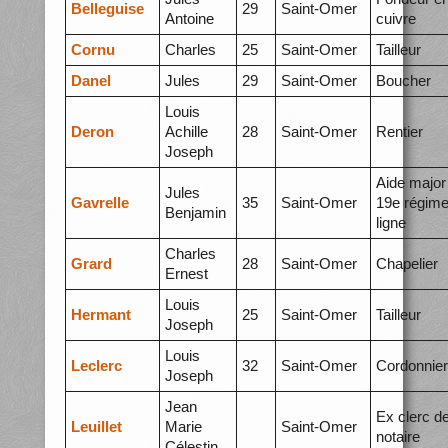
Belleguise
29
Saint-Omer
Antoine
cuivre
Cornu
Charles
25
Saint-Omer
Tailleur
Danel
Jules
29
Saint-Omer
Boucher
Louis
Deron
Achille
28
Saint-Omer
Rentier
Joseph
Aide major
Jules
Gavrelle
35
Saint-Omer
19e régime
Benjamin
ligne
Charles
Grard
28
Saint-Omer
Chapelier
Ernest
Louis
Hermant
25
Saint-Omer
Tailleur
Joseph
Louis
Leclerc
32
Saint-Omer
Cordonnier
Joseph
Jean
Ex clerc d
Leuillet
Marie
Saint-Omer
notaire
Célestin