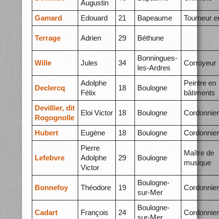
Augustin
Gamard
Edouard
21
Bapeaume
Tourneur e
Terrage
Adrien
29
Béthune
Bonningues-
Wille
Jules
34
Corroyeur
les-Ardres
Adolphe
Peintre en
Declercq
18
Boulogne
Félix
bâtiments
Devillier, dit
Eloi Victor
18
Boulogne
Cordonnier
Rogognolle
Hubert
Eugène
18
Boulogne
Cordonnier
Pierre
Maître de
Lefebvre
Adolphe
29
Boulogne
musique
Victor
Boulogne-
Bonnefoy
Théodore
19
Cordonnier
sur-Mer
Boulogne-
Cadart
François
24
Cordonnier
sur-Mer