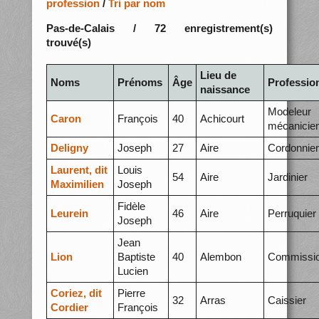
profession
/
Tri par nom
Pas-de-Calais / 72 enregistrement(s)
trouvé(s)
Lieu de
Noms
Prénoms
Âge
Professio
naissance
Modeleur
Caron
François
40
Achicourt
mécanicie
Deligny
Joseph
27
Aire
Cordonnier
Laurent, dit
Louis
54
Aire
Jardinier
Maximilien
Joseph
Fidèle
Leurein
46
Aire
Perruquier
Joseph
Jean
Lion
Baptiste
40
Alembon
Commissio
Lucien
Coriez, dit
Pierre
32
Arras
Caissier
Cordier
François