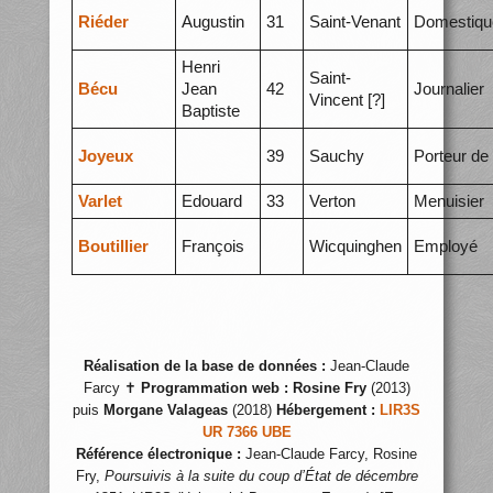
Riéder
Augustin
31
Saint-Venant
Domestiqu
Henri
Saint-
Bécu
Jean
42
Journalier
Vincent [?]
Baptiste
Joyeux
39
Sauchy
Porteur de
Varlet
Edouard
33
Verton
Menuisier
Boutillier
François
Wicquinghen
Employé
Réalisation de la base de données :
Jean-Claude
Farcy ✝
Programmation web :
Rosine Fry
(2013)
puis
Morgane Valageas
(2018)
Hébergement :
LIR3S
UR 7366 UBE
Référence électronique :
Jean-Claude Farcy, Rosine
Fry,
Poursuivis à la suite du coup d’État de décembre