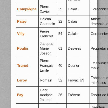
Pierre
Compiègne
39
Calais
Cordonnier
Xavier
Héléna
Artiste
Patey
32
Calais
Gaussein
dramatiqu
Pierre
Villy
54
Calais
Cordonnier
François
Jacques
Poulin
Marie
61
Desvres
Propriétair
Joseph
Pierre
Ex courrier
Trunet
François
40
Dourier
malle
Emile
Fabricant 
Leroy
Romain
52
Fervac [?]
minérales
Henri
Fay
Adolphe
36
Frévent
Teneur de l
Joseph
Directeur