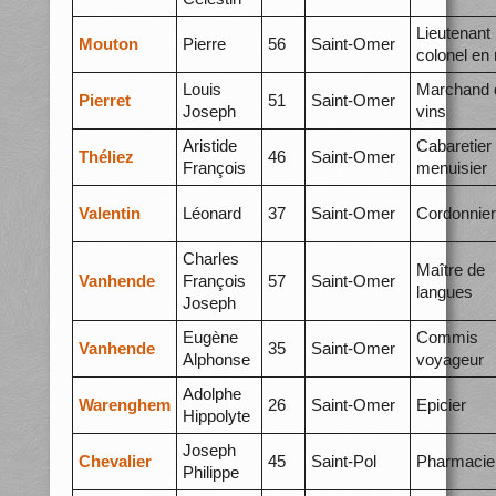
Lieutenant
Mouton
Pierre
56
Saint-Omer
colonel en 
Louis
Marchand 
Pierret
51
Saint-Omer
Joseph
vins
Aristide
Cabaretier 
Théliez
46
Saint-Omer
François
menuisier
Valentin
Léonard
37
Saint-Omer
Cordonnier
Charles
Maître de
Vanhende
François
57
Saint-Omer
langues
Joseph
Eugène
Commis
Vanhende
35
Saint-Omer
Alphonse
voyageur
Adolphe
Warenghem
26
Saint-Omer
Epicier
Hippolyte
Joseph
Chevalier
45
Saint-Pol
Pharmacie
Philippe