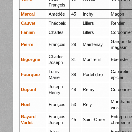
François
Marcal
Amédée
45
Inchy
Maçon
Cauvet
Théobald
Lillers
Rentier
Fanien
Charles
Lillers
Cordonnier
Garçon de
Pierre
François
28
Maintenay
magasin
Charles
Bigorgne
31
Montreuil
Ebéniste
Joseph
Louis
Cabaretier 
Fourquez
38
Portel (Le)
Marie
épicier
Joseph
Dupont
49
Rémy
Cordonnier
Henry
Marchand 
Noel
François
53
Réty
vins
Bayard-
François
Entreprene
45
Saint-Omer
Varlet
Joseph
charpente
Jules
Fondeur e