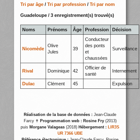
Tri par âge
/
Tri par profession
/
Tri par nom
Guadeloupe / 3 enregistrement(s) trouvé(s)
Noms
Prénoms
Âge
Profession
Décision
Conducteur
Olive
des ponts
Nicomède
39
Surveillance
Jules
et
chaussées
Officier de
Rival
Dominique
42
Internement
santé
Dulac
Clément
45
Expulsion
Réalisation de la base de données :
Jean-Claude
Farcy ✝
Programmation web :
Rosine Fry
(2013)
puis
Morgane Valageas
(2018)
Hébergement :
LIR3S
UR 7366 UBE
Référence électronique :
Jean-Claude Farcy, Rosine