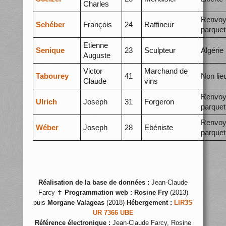
Charles
Renvoy
Schéber
François
24
Raffineur
parquet
Etienne
Senique
23
Sculpteur
Algérie
Auguste
Victor
Marchand de
Tabourey
41
Non lie
Claude
vins
Renvoy
Ulrich
Joseph
31
Forgeron
parquet
Renvoy
Wéber
Joseph
28
Ebéniste
parquet
Réalisation de la base de données :
Jean-Claude
Farcy ✝
Programmation web :
Rosine Fry
(2013)
puis
Morgane Valageas
(2018)
Hébergement :
LIR3S
UR 7366 UBE
Référence électronique :
Jean-Claude Farcy, Rosine