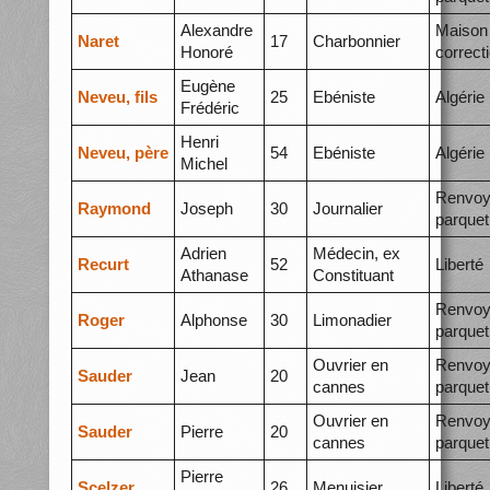
Alexandre
Maison
Naret
17
Charbonnier
Honoré
correct
Eugène
Neveu, fils
25
Ebéniste
Algérie
Frédéric
Henri
Neveu, père
54
Ebéniste
Algérie
Michel
Renvoy
Raymond
Joseph
30
Journalier
parquet
Adrien
Médecin, ex
Recurt
52
Liberté
Athanase
Constituant
Renvoy
Roger
Alphonse
30
Limonadier
parquet
Ouvrier en
Renvoy
Sauder
Jean
20
cannes
parquet
Ouvrier en
Renvoy
Sauder
Pierre
20
cannes
parquet
Pierre
Scelzer
26
Menuisier
Liberté