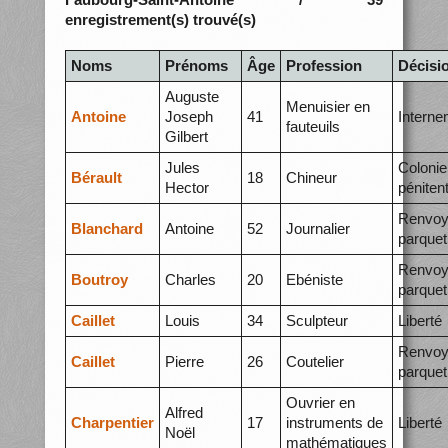
enregistrement(s) trouvé(s)
Noms
Prénoms
Âge
Profession
Décisi
Auguste
Menuisier en
Antoine
Joseph
41
Interne
fauteuils
Gilbert
Jules
Colonie
Bérault
18
Chineur
Hector
pénitent
Renvoy
Blanchard
Antoine
52
Journalier
parquet
Renvoy
Boutroy
Charles
20
Ebéniste
parquet
Caillet
Louis
34
Sculpteur
Liberté
Renvoy
Caillet
Pierre
26
Coutelier
parquet
Ouvrier en
Alfred
Charpentier
17
instruments de
Liberté
Noël
mathématiques