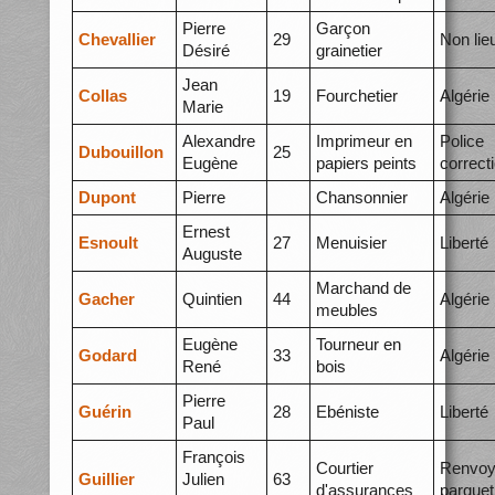
Pierre
Garçon
Chevallier
29
Non lie
Désiré
grainetier
Jean
Collas
19
Fourchetier
Algérie
Marie
Alexandre
Imprimeur en
Police
Dubouillon
25
Eugène
papiers peints
correct
Dupont
Pierre
Chansonnier
Algérie
Ernest
Esnoult
27
Menuisier
Liberté
Auguste
Marchand de
Gacher
Quintien
44
Algérie
meubles
Eugène
Tourneur en
Godard
33
Algérie
René
bois
Pierre
Guérin
28
Ebéniste
Liberté
Paul
François
Courtier
Renvoy
Guillier
Julien
63
d'assurances
parquet