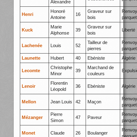
Alexandre
Honoré
Graveur sur
Renvoy
Henri
16
Antoine
bois
parquet
Marie
Graveur sur
Kuck
39
Liberté
Alphonse
bois
Tailleur de
Renvoy
Lachenée
Louis
52
pierres
parquet
Launette
Hubert
40
Ebéniste
Algérie
Christophe
Marchand de
Lecomte
39
Expulsi
Minor
couleurs
Florentin
Lenoir
36
Ebéniste
Algérie
Léopold
Renvoy
Mellon
Jean Louis
42
Maçon
parquet
Pierre
Renvoy
Mézanger
47
Paveur
Simon
parquet
Renvoy
Monet
Claude
26
Boulanger
parquet