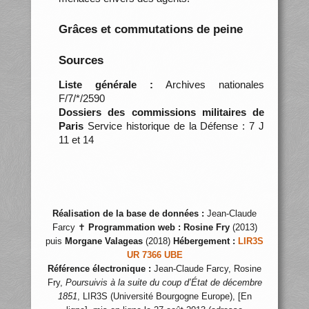
Grâces et commutations de peine
Sources
Liste générale :
Archives nationales
F/7/*/2590
Dossiers des commissions militaires de
Paris
Service historique de la Défense : 7 J
11 et 14
Réalisation de la base de données :
Jean-Claude
Farcy ✝
Programmation web :
Rosine Fry
(2013)
puis
Morgane Valageas
(2018)
Hébergement :
LIR3S
UR 7366 UBE
Référence électronique :
Jean-Claude Farcy, Rosine
Fry,
Poursuivis à la suite du coup d’État de décembre
1851
, LIR3S (Université Bourgogne Europe), [En