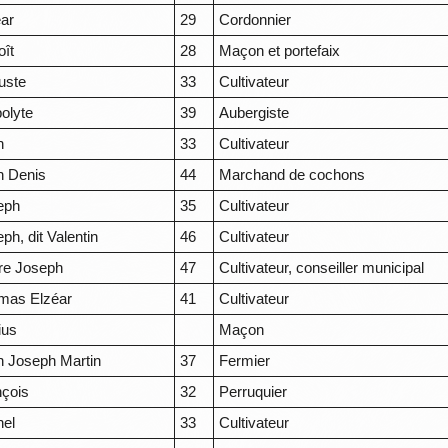
éar
29
Cordonnier
oît
28
Maçon et portefaix
uste
33
Cultivateur
olyte
39
Aubergiste
n
33
Cultivateur
n Denis
44
Marchand de cochons
eph
35
Cultivateur
ph, dit Valentin
46
Cultivateur
rre Joseph
47
Cultivateur, conseiller municipal
mas Elzéar
41
Cultivateur
ius
Maçon
n Joseph Martin
37
Fermier
nçois
32
Perruquier
hel
33
Cultivateur