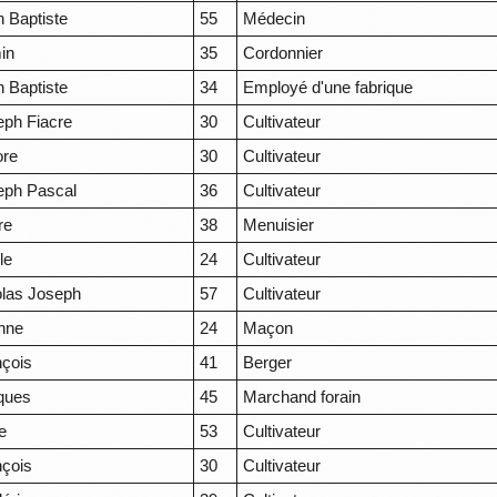
 Baptiste
55
Médecin
in
35
Cordonnier
 Baptiste
34
Employé d'une fabrique
eph Fiacre
30
Cultivateur
ore
30
Cultivateur
eph Pascal
36
Cultivateur
re
38
Menuisier
le
24
Cultivateur
olas Joseph
57
Cultivateur
enne
24
Maçon
nçois
41
Berger
ques
45
Marchand forain
e
53
Cultivateur
nçois
30
Cultivateur