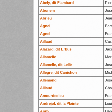
Abely, dit Flambard
Pier
Abonem
Jos
Abrieu
Jea
Agnel
Bar
Agnel
Fra
Aillaud
Cas
Alazard, dit Erbus
Jac
Allamelle
Mar
Allamelle, dit Lellé
Jos
Allègre, dit Canichon
Mic
Allemand
Jos
Alliaud
Cha
Amourdedieu
Fra
Andrejol, dit la Plainte
Lou
Appy
Dani