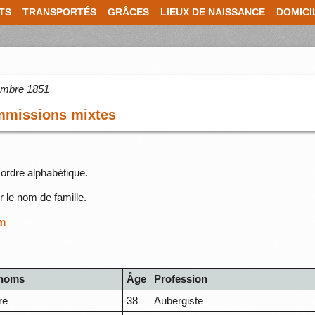
TS
TRANSPORTÉS
GRÂCES
LIEUX DE NAISSANCE
DOMICI
cembre 1851
ommissions mixtes
ordre alphabétique.
r le nom de famille.
om
)
noms
Âge
Profession
re
38
Aubergiste