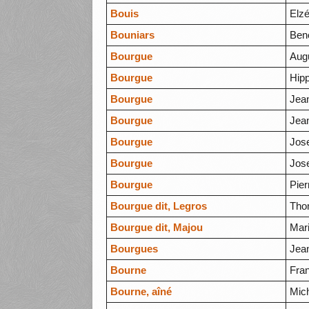
Bouis
Elz
Bouniars
Ben
Bourgue
Aug
Bourgue
Hipp
Bourgue
Jea
Bourgue
Jea
Bourgue
Jos
Bourgue
Jose
Bourgue
Pie
Bourgue dit, Legros
Tho
Bourgue dit, Majou
Mar
Bourgues
Jea
Bourne
Fra
Bourne, aîné
Mic