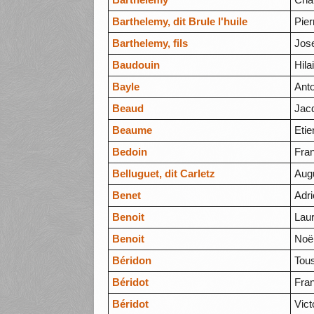
Barthelemy, dit Brule l'huile
Pier
Barthelemy, fils
Jos
Baudouin
Hila
Bayle
Ant
Beaud
Jac
Beaume
Eti
Bedoin
Fran
Belluguet, dit Carletz
Aug
Benet
Adr
Benoit
Lau
Benoit
Noë
Béridon
Tous
Béridot
Fra
Béridot
Vict