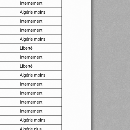
Internement
Algérie moins
Internement
Internement
Algérie moins
Liberté
Internement
Liberté
Algérie moins
Internement
Internement
Internement
Internement
Algérie moins
Algérie plus