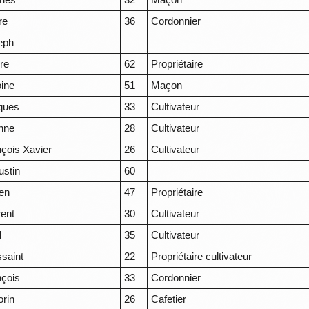
re
36
Cordonnier
eph
ire
62
Propriétaire
oine
51
Maçon
ques
33
Cultivateur
enne
28
Cultivateur
çois Xavier
26
Cultivateur
ustin
60
ien
47
Propriétaire
rent
30
Cultivateur
l
35
Cultivateur
saint
22
Propriétaire cultivateur
nçois
33
Cordonnier
orin
26
Cafetier