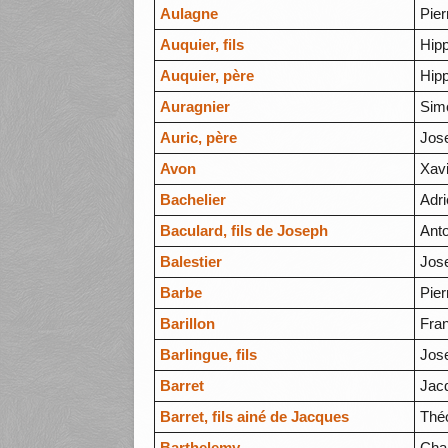
Aulagne
Pier
Auquier, fils
Hipp
Auquier, père
Hipp
Auragnier
Sim
Auric, père
Jos
Avon
Xav
Bachelier
Adr
Baculard, fils de Joseph
Ant
Balestier
Jos
Barbe
Pier
Barillon
Fra
Barlingue, fils
Jos
Barret
Jac
Barret, fils ainé de Jacques
Thé
Barthelemy
Cha