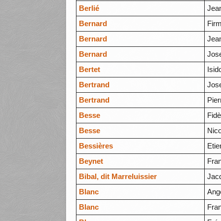
Berlié
Jean
Bernard
Firm
Bernard
Jean
Bernard
Jos
Bertet
Isid
Bertrand
Jos
Bertrand
Pier
Besse
Fidè
Besse
Nic
Bessières
Eti
Beynet
Fra
Bibal, dit Marreluissier
Jac
Blanc
Ang
Blanc
Fra