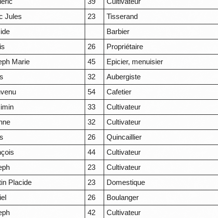
éric
39
Cultivateur
c Jules
23
Tisserand
ide
Barbier
is
26
Propriétaire
eph Marie
45
Epicier, menuisier
is
32
Aubergiste
nvenu
54
Cafetier
imin
33
Cultivateur
enne
32
Cultivateur
is
26
Quincaillier
nçois
44
Cultivateur
eph
23
Cultivateur
in Placide
23
Domestique
el
26
Boulanger
eph
42
Cultivateur