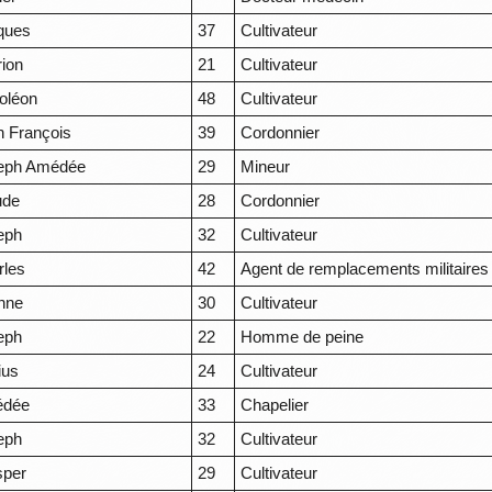
ques
37
Cultivateur
rion
21
Cultivateur
oléon
48
Cultivateur
n François
39
Cordonnier
eph Amédée
29
Mineur
ude
28
Cordonnier
eph
32
Cultivateur
rles
42
Agent de remplacements militaires
enne
30
Cultivateur
eph
22
Homme de peine
ius
24
Cultivateur
dée
33
Chapelier
eph
32
Cultivateur
sper
29
Cultivateur