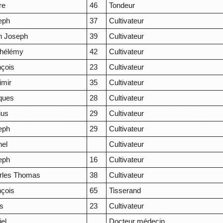
re
46
Tondeur
eph
37
Cultivateur
n Joseph
39
Cultivateur
thélémy
42
Cultivateur
nçois
23
Cultivateur
imir
35
Cultivateur
ques
28
Cultivateur
ius
29
Cultivateur
eph
29
Cultivateur
hel
Cultivateur
eph
16
Cultivateur
rles Thomas
38
Cultivateur
nçois
65
Tisserand
is
23
Cultivateur
el
Docteur médecin