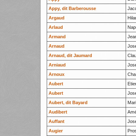
Appy, dit Barberousse
Jac
Argaud
Hila
Arlaud
Nap
Armand
Jea
Arnaud
Jos
Arnaud, dit Jaumard
Cla
Arniaud
Jos
Arnoux
Cha
Aubert
Eti
Aubert
Jos
Aubert, dit Bayard
Mar
Audibert
Amé
Auffant
Jos
Augier
Pro