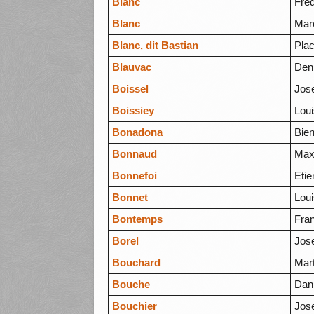
Blanc
Fréd
Blanc
Mar
Blanc, dit Bastian
Plac
Blauvac
Den
Boissel
Jos
Boissiey
Lou
Bonadona
Bie
Bonnaud
Max
Bonnefoi
Eti
Bonnet
Lou
Bontemps
Fra
Borel
Jos
Bouchard
Mart
Bouche
Dani
Bouchier
Jos