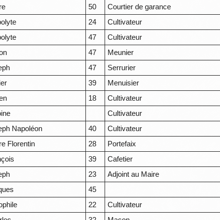
re
50
Courtier de garance
olyte
24
Cultivateur
olyte
47
Cultivateur
on
47
Meunier
eph
47
Serrurier
ier
39
Menuisier
ien
18
Cultivateur
oine
Cultivateur
eph Napoléon
40
Cultivateur
re Florentin
28
Portefaix
nçois
39
Cafetier
eph
23
Adjoint au Maire
ques
45
ophile
22
Cultivateur
rles
32
Maçon