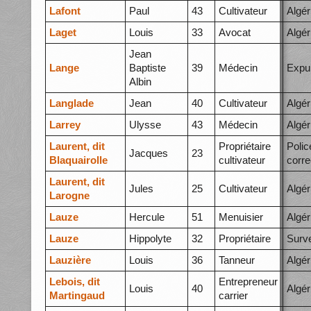
Lafont
Paul
43
Cultivateur
Algér
Laget
Louis
33
Avocat
Algér
Jean
Lange
Baptiste
39
Médecin
Expu
Albin
Langlade
Jean
40
Cultivateur
Algér
Larrey
Ulysse
43
Médecin
Algér
Laurent, dit
Propriétaire
Polic
Jacques
23
Blaquairolle
cultivateur
corre
Laurent, dit
Jules
25
Cultivateur
Algér
Larogne
Lauze
Hercule
51
Menuisier
Algér
Lauze
Hippolyte
32
Propriétaire
Surve
Lauzière
Louis
36
Tanneur
Algér
Lebois, dit
Entrepreneur
Louis
40
Algér
Martingaud
carrier