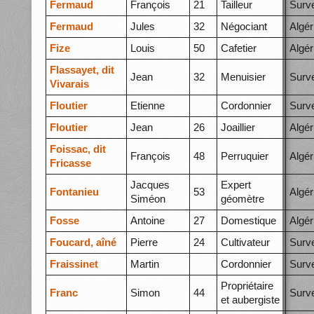
Fermaud
François
21
Tailleur
Surve
Fermaud
Jules
32
Négociant
Algér
Fize
Louis
50
Cafetier
Algér
Flassayet, dit
Jean
32
Menuisier
Surve
Vivarais
Floutier
Etienne
Cordonnier
Surve
Floutier
Jean
26
Joaillier
Algér
Foissac, dit
François
48
Perruquier
Algér
Fricasse
Jacques
Expert
Fontanieu
53
Algér
Siméon
géomètre
Fosse
Antoine
27
Domestique
Algér
Foucard, aîné
Pierre
24
Cultivateur
Surve
Fraissinet
Martin
Cordonnier
Surve
Propriétaire
Franc
Simon
44
Surve
et aubergiste