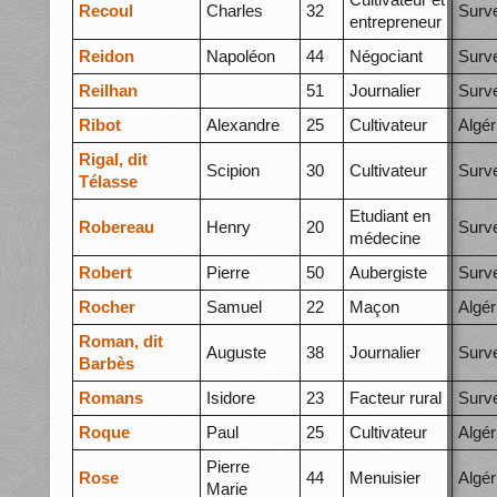
Recoul
Charles
32
Surve
entrepreneur
Reidon
Napoléon
44
Négociant
Surve
Reilhan
51
Journalier
Surve
Ribot
Alexandre
25
Cultivateur
Algér
Rigal, dit
Scipion
30
Cultivateur
Surve
Télasse
Etudiant en
Robereau
Henry
20
Surve
médecine
Robert
Pierre
50
Aubergiste
Surve
Rocher
Samuel
22
Maçon
Algér
Roman, dit
Auguste
38
Journalier
Surve
Barbès
Romans
Isidore
23
Facteur rural
Surve
Roque
Paul
25
Cultivateur
Algér
Pierre
Rose
44
Menuisier
Algér
Marie