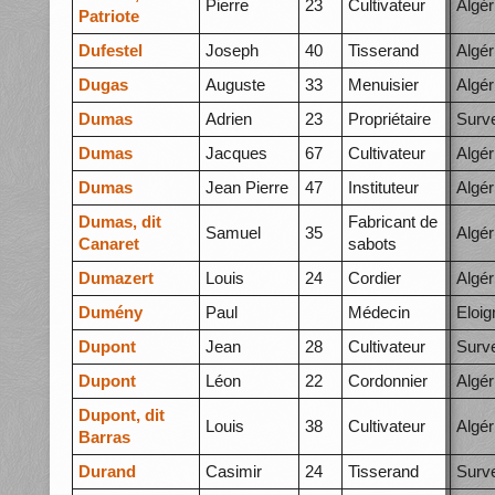
Pierre
23
Cultivateur
Algér
Patriote
Dufestel
Joseph
40
Tisserand
Algér
Dugas
Auguste
33
Menuisier
Algér
Dumas
Adrien
23
Propriétaire
Surve
Dumas
Jacques
67
Cultivateur
Algér
Dumas
Jean Pierre
47
Instituteur
Algér
Dumas, dit
Fabricant de
Samuel
35
Algér
Canaret
sabots
Dumazert
Louis
24
Cordier
Algér
Dumény
Paul
Médecin
Eloi
Dupont
Jean
28
Cultivateur
Surve
Dupont
Léon
22
Cordonnier
Algér
Dupont, dit
Louis
38
Cultivateur
Algér
Barras
Durand
Casimir
24
Tisserand
Surve