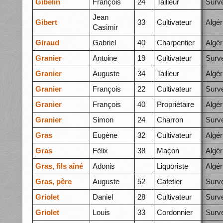
Gibelin
François
24
Tailleur
Surve
Jean
Gibert
33
Cultivateur
Algér
Casimir
Giraud
Gabriel
40
Charpentier
Algér
Granier
Antoine
19
Cultivateur
Surve
Granier
Auguste
34
Tailleur
Algér
Granier
François
22
Cultivateur
Surve
Granier
François
40
Propriétaire
Algér
Granier
Simon
24
Charron
Surve
Gras
Eugène
32
Cultivateur
Algér
Gras
Félix
38
Maçon
Algér
Gras, fils aîné
Adonis
Liquoriste
Algér
Gras, père
Auguste
52
Cafetier
Surve
Griolet
Daniel
28
Cultivateur
Surve
Griolet
Louis
33
Cordonnier
Surve