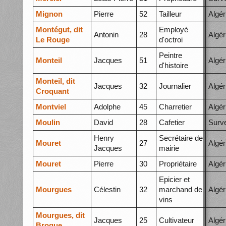
Mignon
Pierre
52
Tailleur
Algér
Montégut, dit
Employé
Antonin
28
Algér
Le Rouge
d'octroi
Peintre
Monteil
Jacques
51
Algér
d'histoire
Monteil, dit
Jacques
32
Journalier
Algér
Croquant
Montviel
Adolphe
45
Charretier
Algér
Moulin
David
28
Cafetier
Surve
Henry
Secrétaire de
Mouret
27
Algér
Jacques
mairie
Mouret
Pierre
30
Propriétaire
Algér
Epicier et
Mourgues
Célestin
32
marchand de
Algér
vins
Mourgues, dit
Jacques
25
Cultivateur
Algér
Broque