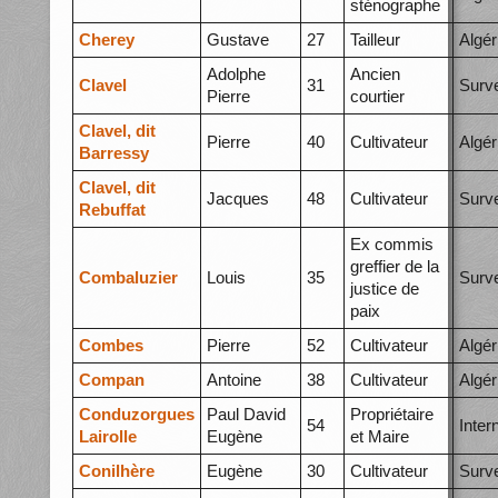
sténographe
Cherey
Gustave
27
Tailleur
Algér
Adolphe
Ancien
Clavel
31
Surve
Pierre
courtier
Clavel, dit
Pierre
40
Cultivateur
Algér
Barressy
Clavel, dit
Jacques
48
Cultivateur
Surve
Rebuffat
Ex commis
greffier de la
Combaluzier
Louis
35
Surve
justice de
paix
Combes
Pierre
52
Cultivateur
Algér
Compan
Antoine
38
Cultivateur
Algér
Conduzorgues
Paul David
Propriétaire
54
Inte
Lairolle
Eugène
et Maire
Conilhère
Eugène
30
Cultivateur
Surve