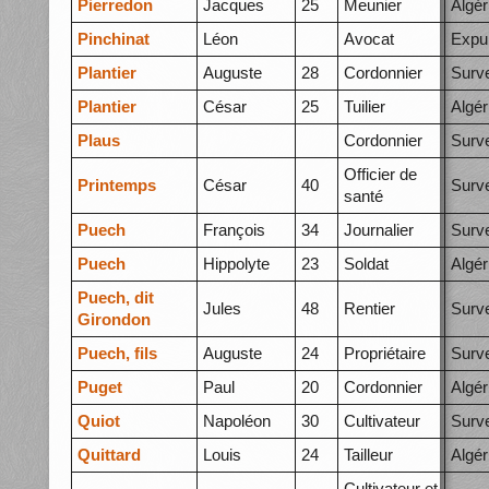
Pierredon
Jacques
25
Meunier
Algér
Pinchinat
Léon
Avocat
Expu
Plantier
Auguste
28
Cordonnier
Surve
Plantier
César
25
Tuilier
Algér
Plaus
Cordonnier
Surve
Officier de
Printemps
César
40
Surve
santé
Puech
François
34
Journalier
Surve
Puech
Hippolyte
23
Soldat
Algér
Puech, dit
Jules
48
Rentier
Surve
Girondon
Puech, fils
Auguste
24
Propriétaire
Surve
Puget
Paul
20
Cordonnier
Algér
Quiot
Napoléon
30
Cultivateur
Surve
Quittard
Louis
24
Tailleur
Algér
Cultivateur et