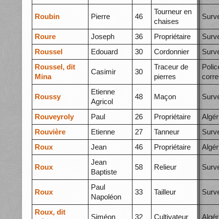
Tourneur en
Roubin
Pierre
46
Surve
chaises
Roure
Joseph
36
Propriétaire
Surve
Roussel
Edouard
30
Cordonnier
Surve
Roussel, dit
Traceur de
Polic
Casimir
30
Mina
pierres
corre
Etienne
Roussy
48
Maçon
Surve
Agricol
Rouveyroly
Paul
26
Propriétaire
Algér
Rouvière
Etienne
27
Tanneur
Surve
Roux
Jean
46
Propriétaire
Algér
Jean
Roux
58
Relieur
Surve
Baptiste
Paul
Roux
33
Tailleur
Surve
Napoléon
Roux, dit
Siméon
32
Cultivateur
Algér