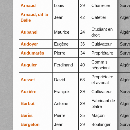
Arnaud
Louis
29
Charretier
Surve
Arnaud, dit la
Jean
42
Cafetier
Algér
Balle
Etudiant en
Aubanel
Maurice
24
Algér
droit
Audoyer
Eugène
36
Cultivateur
Surve
Audumarès
Pierre
34
Propriétaire
Surve
Commis
Auquier
Ferdinand
40
Algér
négociant
Propriétaire
Ausset
David
63
Algér
et avocat
Auzière
François
39
Cultivateur
Surve
Fabricant de
Barbut
Antoine
39
Algér
plâtre
Barès
Pierre
25
Maçon
Algér
Bargeton
Jean
29
Boulanger
Surve