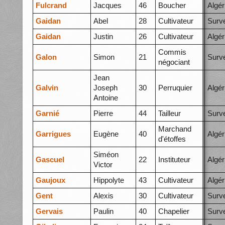
Fulcrand
Jacques
46
Boucher
Algér
Gaidan
Abel
28
Cultivateur
Surve
Gaidan
Justin
26
Cultivateur
Algér
Commis
Galon
Simon
21
Surve
négociant
Jean
Galvin
Joseph
30
Perruquier
Algér
Antoine
Garnié
Pierre
44
Tailleur
Surve
Marchand
Garrigues
Eugène
40
Algér
d'étoffes
Siméon
Gascuel
22
Instituteur
Algér
Victor
Gaujoux
Hippolyte
43
Cultivateur
Algér
Gent
Alexis
30
Cultivateur
Surve
Gervais
Paulin
40
Chapelier
Surve