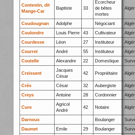
Ecorcheur
Contestin, dit
Baptiste
33
de bêtes
Algér
Mange-Car
mortes
Coudougnan
Adolphe
Négociant
Algér
Coulondre
Louis Pierre
43
Cultivateur
Algér
Courdesse
Léon
27
Instituteur
Algér
Courret
André
55
Instituteur
Algér
Coutelle
Alexandre
22
Domestique
Surve
Jacques
Creissent
42
Propriétaire
Algér
César
Crès
César
32
Aubergiste
Algér
Creys
Antoine
28
Cordonnier
Algér
Agricol
Cure
42
Notaire
Algér
André
Darnoux
Boulanger
Surve
Daumet
Emile
29
Boulanger
Surve