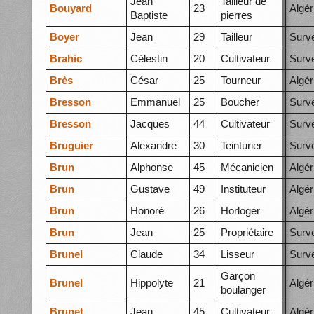
Jean
Tailleur de
Bouyard
23
Algér
Baptiste
pierres
Boyer
Jean
29
Tailleur
Surve
Brahic
Célestin
20
Cultivateur
Surve
Brès
César
25
Tourneur
Algér
Bresson
Emmanuel
25
Boucher
Surve
Bresson
Jacques
44
Cultivateur
Surve
Bruguier
Alexandre
30
Teinturier
Surve
Brun
Alphonse
45
Mécanicien
Algér
Brun
Gustave
49
Instituteur
Algér
Brun
Honoré
26
Horloger
Algér
Brun
Jean
25
Propriétaire
Surve
Brunel
Claude
34
Lisseur
Surve
Garçon
Brunel
Hippolyte
21
Algér
boulanger
Brunet
Jean
45
Cultivateur
Algér