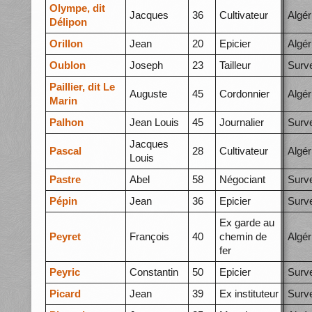
Olympe, dit
Jacques
36
Cultivateur
Algér
Délipon
Orillon
Jean
20
Epicier
Algér
Oublon
Joseph
23
Tailleur
Surve
Paillier, dit Le
Auguste
45
Cordonnier
Algér
Marin
Palhon
Jean Louis
45
Journalier
Surve
Jacques
Pascal
28
Cultivateur
Algér
Louis
Pastre
Abel
58
Négociant
Surve
Pépin
Jean
36
Epicier
Surve
Ex garde au
Peyret
François
40
chemin de
Algér
fer
Peyric
Constantin
50
Epicier
Surve
Picard
Jean
39
Ex instituteur
Surve