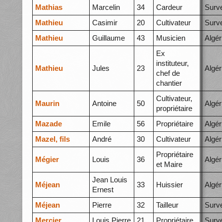
Mathias
Marcelin
34
Cardeur
Surve
Mathieu
Casimir
20
Cultivateur
Surve
Mathieu
Guillaume
43
Musicien
Algér
Ex
instituteur,
Mathieu
Jules
23
Algér
chef de
chantier
Cultivateur,
Maurin
Antoine
50
Algér
propriétaire
Mazade
Emile
56
Propriétaire
Algér
Mazel, fils
André
30
Cultivateur
Algér
Propriétaire
Mégier
Louis
36
Algér
et Maire
Jean Louis
Méjean
33
Huissier
Algér
Ernest
Méjean
Pierre
32
Tailleur
Surve
Mercier
Louis Pierre
21
Propriétaire
Surve