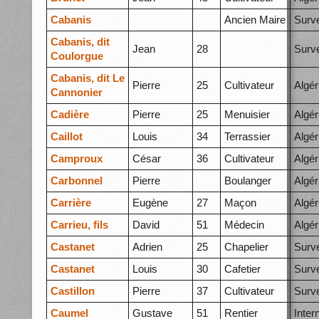
Cabanis
Ancien Maire
Surve
Cabanis, dit
Jean
28
Surve
Coulorgue
Cabanis, dit Le
Pierre
25
Cultivateur
Algér
Cannonier
Cadière
Pierre
25
Menuisier
Algér
Caillot
Louis
34
Terrassier
Algér
Camproux
César
36
Cultivateur
Algér
Carbonnel
Pierre
Boulanger
Algér
Carrière
Eugène
27
Maçon
Algér
Carrieu, fils
David
51
Médecin
Algér
Castanet
Adrien
25
Chapelier
Surve
Castanet
Louis
30
Cafetier
Surve
Castillon
Pierre
37
Cultivateur
Surve
Caumel
Gustave
51
Rentier
Inte