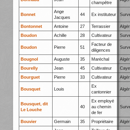
champêtre
Ange
Bonnet
44
Ex instituteur
Surve
Jacques
Bontonnet
Antoine
27
Terrassier
Algér
Boudon
Achille
28
Cultivateur
Surve
Facteur de
Boudon
Pierre
51
Surve
diligences
Bougnol
Auguste
35
Maréchal
Algér
Bourelly
Jean
45
Cultivateur
Caye
Bourguet
Pierre
33
Cultivateur
Algér
Ex
Bousquet
Louis
Algér
cantonnier
Ex employé
Bousquet, dit
40
au chemin
Surve
Le Louche
de fer
Bouvier
Germain
35
Propriétaire
Algér