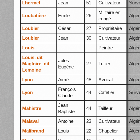
Lhermet
Jean
51
Cultivateur
Surve
Militaire en
Loubatière
Emile
26
Algér
congé
Loubier
César
27
Propriétaire
Algér
Loubier
Jean
30
Cultivateur
Algér
Louis
Peintre
Algér
Louis, dit
Jules
Magloire, dit
27
Tuilier
Algér
Eugène
Lemoine
Lyon
Aimé
48
Avocat
Algér
François
Lyon
44
Cafetier
Surve
Claude
Jean
Mahistre
44
Tailleur
Algér
Baptiste
Malaval
Antoine
23
Cultivateur
Algér
Malibrand
Louis
22
Chapelier
Algér