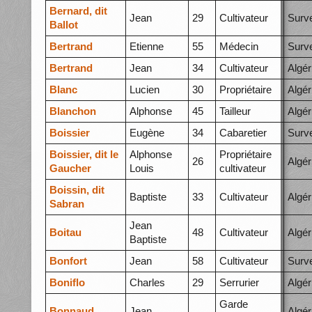
Bernard, dit
Jean
29
Cultivateur
Surve
Ballot
Bertrand
Etienne
55
Médecin
Surve
Bertrand
Jean
34
Cultivateur
Algér
Blanc
Lucien
30
Propriétaire
Algér
Blanchon
Alphonse
45
Tailleur
Algér
Boissier
Eugène
34
Cabaretier
Surve
Boissier, dit le
Alphonse
Propriétaire
26
Algér
Gaucher
Louis
cultivateur
Boissin, dit
Baptiste
33
Cultivateur
Algér
Sabran
Jean
Boitau
48
Cultivateur
Algér
Baptiste
Bonfort
Jean
58
Cultivateur
Surve
Boniflo
Charles
29
Serrurier
Algér
Garde
Bonnaud
Jean
Algér