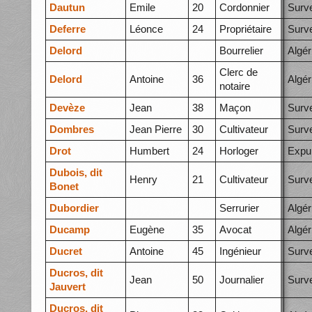
Dautun
Emile
20
Cordonnier
Surve
Deferre
Léonce
24
Propriétaire
Surve
Delord
Bourrelier
Algér
Clerc de
Delord
Antoine
36
Algér
notaire
Devèze
Jean
38
Maçon
Surve
Dombres
Jean Pierre
30
Cultivateur
Surve
Drot
Humbert
24
Horloger
Expu
Dubois, dit
Henry
21
Cultivateur
Surve
Bonet
Dubordier
Serrurier
Algér
Ducamp
Eugène
35
Avocat
Algér
Ducret
Antoine
45
Ingénieur
Surve
Ducros, dit
Jean
50
Journalier
Surve
Jauvert
Ducros, dit