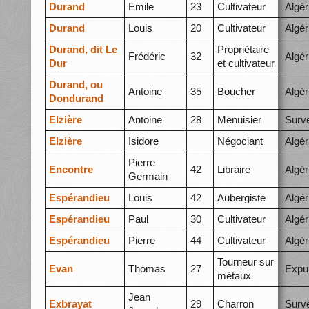
Durand
Emile
23
Cultivateur
Algér
Durand
Louis
20
Cultivateur
Algér
Durand, dit Le
Propriétaire
Frédéric
32
Algér
Dur
et cultivateur
Durand, ou
Antoine
35
Boucher
Algér
Dondurand
Elzière
Antoine
28
Menuisier
Surve
Elzière
Isidore
Négociant
Algér
Pierre
Encontre
42
Libraire
Algér
Germain
Espérandieu
Louis
42
Aubergiste
Algér
Espérandieu
Paul
30
Cultivateur
Algér
Espérandieu
Pierre
44
Cultivateur
Algér
Tourneur sur
Evan
Thomas
27
Expu
métaux
Jean
Exbrayat
29
Charron
Surve