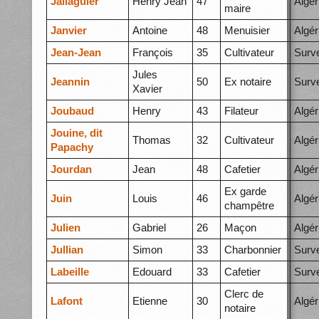
Jallaguier
Henry Jean
47
Algér
maire
Janvier
Antoine
48
Menuisier
Algér
Jean-Jean
François
35
Cultivateur
Surve
Jules
Jeannin
50
Ex notaire
Surve
Xavier
Joubaud
Henry
43
Filateur
Algér
Jouine, dit
Thomas
32
Cultivateur
Algér
Papachy
Jourdan
Jean
48
Cafetier
Algér
Ex garde
Juin
Louis
46
Algér
champêtre
Julien
Gabriel
26
Maçon
Algér
Jullian
Simon
33
Charbonnier
Surve
Labeille
Edouard
33
Cafetier
Surve
Clerc de
Lafont
Etienne
30
Algér
notaire