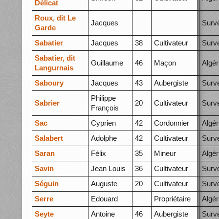
Délicat
Roux, dit Le
Jacques
Surve
Garde
Sabatier
Jacques
38
Cultivateur
Surve
Sabatier, dit
Guillaume
46
Maçon
Algér
Langurnais
Saboury
Jacques
43
Aubergiste
Surve
Philippe
Sabrier
20
Cultivateur
Surve
François
Sac
Cyprien
42
Cordonnier
Algér
Salabert
Adolphe
42
Cultivateur
Surve
Saran
Félix
35
Mineur
Algér
Savin
Jean Louis
36
Cultivateur
Surve
Séguin
Auguste
20
Cultivateur
Surve
Serre
Edouard
Propriétaire
Algér
Seyte
Antoine
46
Aubergiste
Surve