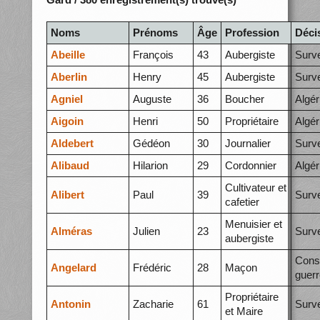
Noms
Prénoms
Âge
Profession
Déci
Abeille
François
43
Aubergiste
Surve
Aberlin
Henry
45
Aubergiste
Surve
Agniel
Auguste
36
Boucher
Algér
Aigoin
Henri
50
Propriétaire
Algér
Aldebert
Gédéon
30
Journalier
Surve
Alibaud
Hilarion
29
Cordonnier
Algér
Cultivateur et
Alibert
Paul
39
Surve
cafetier
Menuisier et
Alméras
Julien
23
Surve
aubergiste
Conse
Angelard
Frédéric
28
Maçon
guerr
Propriétaire
Antonin
Zacharie
61
Surve
et Maire