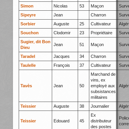
Simon
Nicolas
53
Maçon
Surve
Sipeyre
Jean
Charron
Surve
Sorbier
Auguste
25
Cultivateur
Algér
Souchon
Clodomir
23
Propriétaire
Surve
Sugier, dit Bon
Jean
51
Maçon
Surve
Dieu
Taradel
Jacques
34
Charron
Surve
Taulelle
François
37
Cultivateur
Surve
Marchand de
vins, ex
Tavès
Jean
50
employé aux
Algér
subsistances
militaires
Teissier
Auguste
38
Journalier
Algér
Ex
Polic
Teissier
Edouard
45
distributeur
corre
des postes