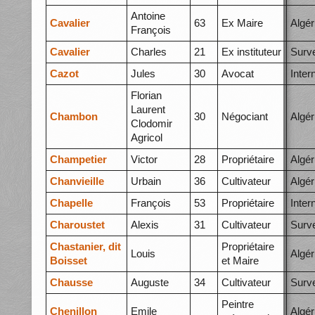
Antoine
Cavalier
63
Ex Maire
Algér
François
Cavalier
Charles
21
Ex instituteur
Surve
Cazot
Jules
30
Avocat
Inte
Florian
Laurent
Chambon
30
Négociant
Algér
Clodomir
Agricol
Champetier
Victor
28
Propriétaire
Algér
Chanvieille
Urbain
36
Cultivateur
Algér
Chapelle
François
53
Propriétaire
Inte
Charoustet
Alexis
31
Cultivateur
Surve
Chastanier, dit
Propriétaire
Louis
Algér
Boisset
et Maire
Chausse
Auguste
34
Cultivateur
Surve
Peintre
Chenillon
Emile
Algér