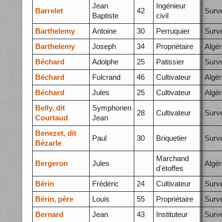
Jean
Ingénieur
Barrelet
42
Surve
Baptiste
civil
Barthelemy
Antoine
30
Perruquier
Surve
Barthelemy
Joseph
34
Propriétaire
Algér
Béchard
Adolphe
25
Patissier
Surve
Béchard
Fulcrand
46
Cultivateur
Algér
Béchard
Jules
25
Cultivateur
Algér
Belly, dit
Symphorien
28
Cultivateur
Surve
Courtaud
Jean
Benezet, dit
Paul
30
Briquetier
Surve
Bézarle
Marchand
Bergeron
Jules
Algér
d'étoffes
Bérin
Frédéric
24
Cultivateur
Surve
Bérin, père
Louis
55
Propriétaire
Surve
Bernard
Jean
43
Instituteur
Surve