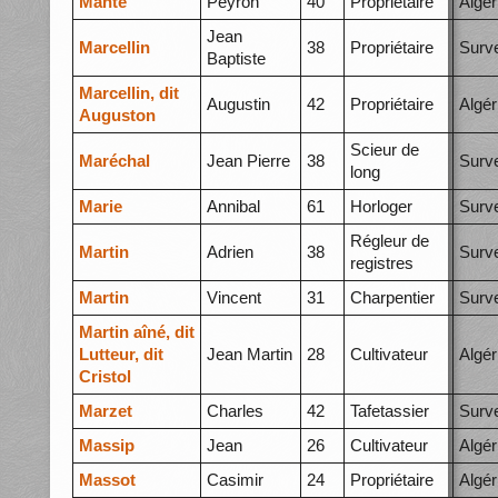
Mante
Peyron
40
Propriétaire
Algér
Jean
Marcellin
38
Propriétaire
Surve
Baptiste
Marcellin, dit
Augustin
42
Propriétaire
Algér
Auguston
Scieur de
Maréchal
Jean Pierre
38
Surve
long
Marie
Annibal
61
Horloger
Surve
Régleur de
Martin
Adrien
38
Surve
registres
Martin
Vincent
31
Charpentier
Surve
Martin aîné, dit
Lutteur, dit
Jean Martin
28
Cultivateur
Algér
Cristol
Marzet
Charles
42
Tafetassier
Surve
Massip
Jean
26
Cultivateur
Algér
Massot
Casimir
24
Propriétaire
Algér