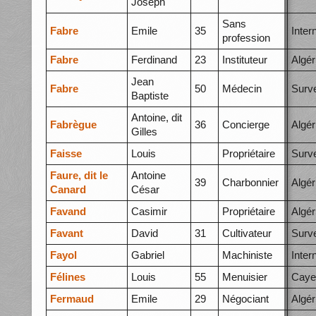
Joseph
Sans
Fabre
Emile
35
Inte
profession
Fabre
Ferdinand
23
Instituteur
Algér
Jean
Fabre
50
Médecin
Surve
Baptiste
Antoine, dit
Fabrègue
36
Concierge
Algér
Gilles
Faisse
Louis
Propriétaire
Surve
Faure, dit le
Antoine
39
Charbonnier
Algér
Canard
César
Favand
Casimir
Propriétaire
Algér
Favant
David
31
Cultivateur
Surve
Fayol
Gabriel
Machiniste
Inte
Félines
Louis
55
Menuisier
Caye
Fermaud
Emile
29
Négociant
Algér