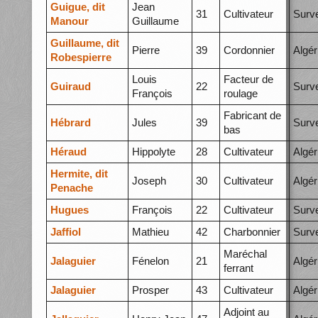
Guigue, dit
Jean
31
Cultivateur
Surve
Manour
Guillaume
Guillaume, dit
Pierre
39
Cordonnier
Algér
Robespierre
Louis
Facteur de
Guiraud
22
Surve
François
roulage
Fabricant de
Hébrard
Jules
39
Surve
bas
Héraud
Hippolyte
28
Cultivateur
Algér
Hermite, dit
Joseph
30
Cultivateur
Algér
Penache
Hugues
François
22
Cultivateur
Surve
Jaffiol
Mathieu
42
Charbonnier
Surve
Maréchal
Jalaguier
Fénelon
21
Algér
ferrant
Jalaguier
Prosper
43
Cultivateur
Algér
Adjoint au