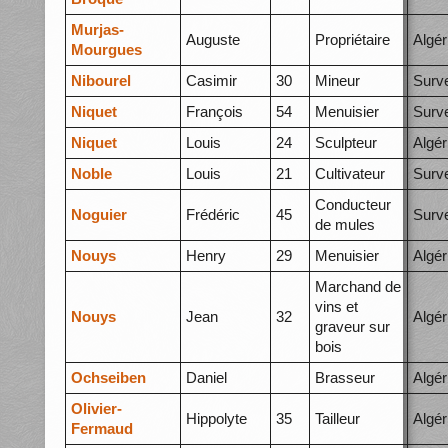
Murjas-
Auguste
Propriétaire
Algér
Mourgues
Nibourel
Casimir
30
Mineur
Surve
Niquet
François
54
Menuisier
Surve
Niquet
Louis
24
Sculpteur
Algér
Noble
Louis
21
Cultivateur
Surve
Conducteur
Noguier
Frédéric
45
Surve
de mules
Nouys
Henry
29
Menuisier
Algér
Marchand de
vins et
Nouys
Jean
32
Algér
graveur sur
bois
Ochseiben
Daniel
Brasseur
Algér
Olivier-
Hippolyte
35
Tailleur
Algér
Fermaud