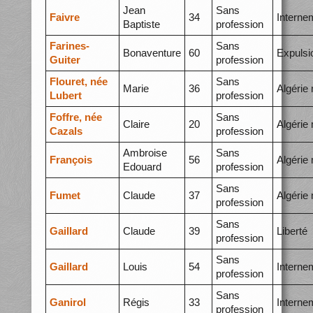
Jean
Sans
Faivre
34
Interne
Baptiste
profession
Farines-
Sans
Bonaventure
60
Expulsi
Guiter
profession
Flouret, née
Sans
Marie
36
Algérie
Lubert
profession
Foffre, née
Sans
Claire
20
Algérie
Cazals
profession
Ambroise
Sans
François
56
Algérie
Edouard
profession
Sans
Fumet
Claude
37
Algérie
profession
Sans
Gaillard
Claude
39
Liberté
profession
Sans
Gaillard
Louis
54
Interne
profession
Sans
Ganirol
Régis
33
Interne
profession