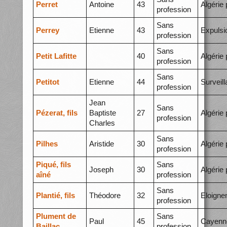
Perret
Antoine
43
Algérie 
profession
Sans
Perrey
Etienne
43
Expulsi
profession
Sans
Petit Lafitte
40
Algérie 
profession
Sans
Petitot
Etienne
44
Surveil
profession
Jean
Sans
Pézerat, fils
Baptiste
27
Algérie 
profession
Charles
Sans
Pilhes
Aristide
30
Algérie 
profession
Piqué, fils
Sans
Joseph
30
Algérie 
aîné
profession
Sans
Plantié, fils
Théodore
32
Eloigne
profession
Plument de
Sans
Paul
45
Cayenn
Baillac
profession