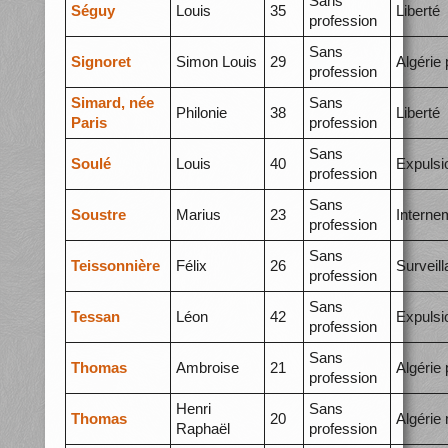
Sans
Séguy
Louis
35
Liberté
profession
Sans
Signoret
Simon Louis
29
Algérie 
profession
Simard, née
Sans
Philonie
38
Liberté
Paris
profession
Sans
Soulé
Louis
40
Expulsi
profession
Sans
Soustre
Marius
23
Interne
profession
Sans
Teissonnière
Félix
26
Surveil
profession
Sans
Tessan
Léon
42
Expulsi
profession
Sans
Thomas
Ambroise
21
Algérie 
profession
Henri
Sans
Thomas
20
Algérie
Raphaël
profession