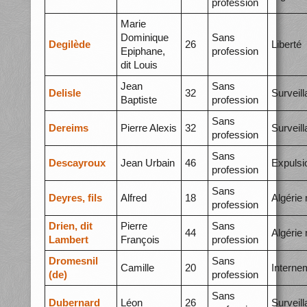
profession
Marie
Dominique
Sans
Degilède
26
Liberté
Epiphane,
profession
dit Louis
Jean
Sans
Delisle
32
Surveil
Baptiste
profession
Sans
Dereims
Pierre Alexis
32
Surveil
profession
Sans
Descayroux
Jean Urbain
46
Expulsi
profession
Sans
Deyres, fils
Alfred
18
Algérie
profession
Drien, dit
Pierre
Sans
44
Algérie
Lambert
François
profession
Dromesnil
Sans
Camille
20
Interne
(de)
profession
Sans
Dubernard
Léon
26
Surveil