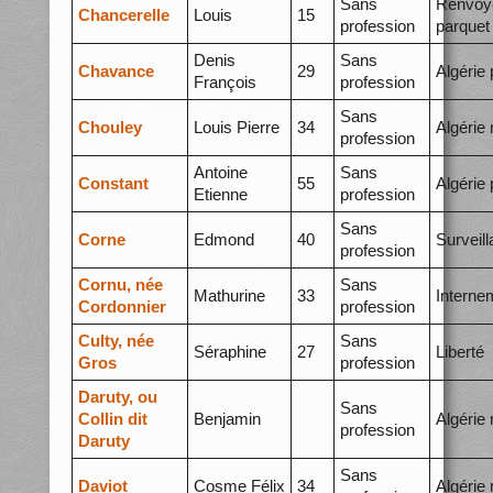
Sans
Renvoy
Chancerelle
Louis
15
profession
parquet
Denis
Sans
Chavance
29
Algérie 
François
profession
Sans
Chouley
Louis Pierre
34
Algérie
profession
Antoine
Sans
Constant
55
Algérie 
Etienne
profession
Sans
Corne
Edmond
40
Surveil
profession
Cornu, née
Sans
Mathurine
33
Interne
Cordonnier
profession
Culty, née
Sans
Séraphine
27
Liberté
Gros
profession
Daruty, ou
Sans
Collin dit
Benjamin
Algérie
profession
Daruty
Sans
Daviot
Cosme Félix
34
Algérie