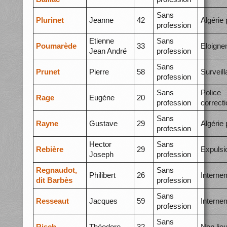
Sans
Plurinet
Jeanne
42
Algérie 
profession
Etienne
Sans
Poumarède
33
Eloigne
Jean André
profession
Sans
Prunet
Pierre
58
Surveil
profession
Sans
Police
Rage
Eugène
20
profession
correcti
Sans
Rayne
Gustave
29
Algérie 
profession
Hector
Sans
Rebière
29
Expulsi
Joseph
profession
Regnaudot,
Sans
Philibert
26
Interne
dit Barbès
profession
Sans
Resseaut
Jacques
59
Interne
profession
Sans
Risch
Théodore
32
Non lie