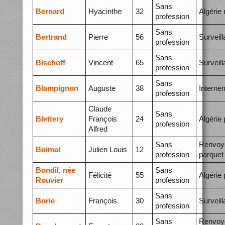
Sans
Bernard
Hyacinthe
32
Algérie
profession
Sans
Bertrand
Pierre
56
Surveil
profession
Sans
Bischoff
Vincent
65
Surveil
profession
Sans
Blampignon
Auguste
38
Interne
profession
Claude
Sans
Blettery
François
24
Algérie 
profession
Alfred
Sans
Renvoy
Boimal
Julien Louis
12
profession
parquet
Bondil, née
Sans
Félicité
55
Algérie 
Rouvier
profession
Sans
Borie
François
30
Surveil
profession
Sans
Renvoy