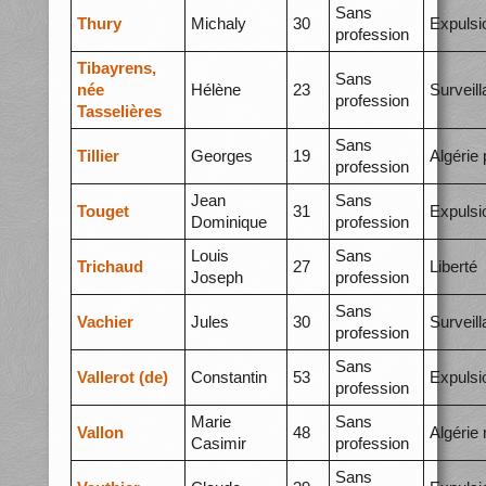
Sans
Thury
Michaly
30
Expulsi
profession
Tibayrens,
Sans
née
Hélène
23
Surveil
profession
Tasselières
Sans
Tillier
Georges
19
Algérie 
profession
Jean
Sans
Touget
31
Expulsi
Dominique
profession
Louis
Sans
Trichaud
27
Liberté
Joseph
profession
Sans
Vachier
Jules
30
Surveil
profession
Sans
Vallerot (de)
Constantin
53
Expulsi
profession
Marie
Sans
Vallon
48
Algérie
Casimir
profession
Sans