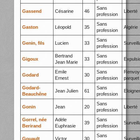
Sans
Gassend
Césarine
46
Liberté
profession
Sans
Gaston
Léopold
35
Algérie
profession
Sans
Genin, fils
Lucien
33
Surveil
profession
Bertrand
Sans
Gigoux
33
Expulsi
Jean Marie
profession
Emile
Sans
Renvoy
Godard
30
Ernest
profession
parquet
Godard-
Sans
Jean Julien
61
Eloigne
Beauchêne
profession
Sans
Gonin
Jean
20
Liberté
profession
Gorrel, née
Adèle
Sans
39
Surveil
Berirand
Euphrasie
profession
Sans
Gouault
Victor
30
Surveil