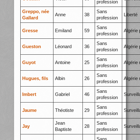
profession
Greppo, née
Sans
Anne
38
Liberté
Gallard
profession
Sans
Gresse
Emiland
59
Algérie 
profession
Sans
Gueston
Léonard
36
Algérie 
profession
Sans
Guyot
Antoine
25
Algérie
profession
Sans
Hugues, fils
Albin
26
Algérie
profession
Sans
Imbert
Gabriel
46
Surveil
profession
Sans
Jaume
Théotiste
29
Surveil
profession
Jean
Sans
Jay
28
Surveil
Baptiste
profession
Sans