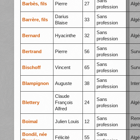
Sans
Barbès, fils
Pierre
27
Algé
profession
Darius
Sans
Barrère, fils
33
Algé
Blaise
profession
Sans
Bernard
Hyacinthe
32
Algé
profession
Sans
Bertrand
Pierre
56
Surv
profession
Sans
Bischoff
Vincent
65
Surv
profession
Sans
Blampignon
Auguste
38
Inte
profession
Claude
Sans
Blettery
François
24
Algé
profession
Alfred
Sans
Ren
Boimal
Julien Louis
12
profession
parq
Bondil, née
Sans
Félicité
55
Algé