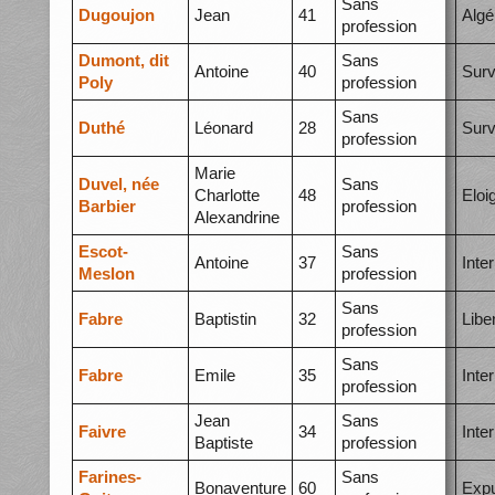
Sans
Dugoujon
Jean
41
Algé
profession
Dumont, dit
Sans
Antoine
40
Surv
Poly
profession
Sans
Duthé
Léonard
28
Surv
profession
Marie
Duvel, née
Sans
Charlotte
48
Eloi
Barbier
profession
Alexandrine
Escot-
Sans
Antoine
37
Inte
Meslon
profession
Sans
Fabre
Baptistin
32
Libe
profession
Sans
Fabre
Emile
35
Inte
profession
Jean
Sans
Faivre
34
Inte
Baptiste
profession
Farines-
Sans
Bonaventure
60
Expu