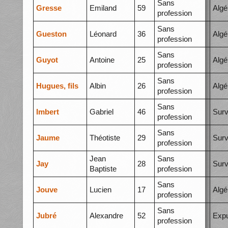
Sans
Gresse
Emiland
59
Algé
profession
Sans
Gueston
Léonard
36
Algé
profession
Sans
Guyot
Antoine
25
Algé
profession
Sans
Hugues, fils
Albin
26
Algé
profession
Sans
Imbert
Gabriel
46
Surv
profession
Sans
Jaume
Théotiste
29
Surv
profession
Jean
Sans
Jay
28
Surv
Baptiste
profession
Sans
Jouve
Lucien
17
Algé
profession
Sans
Jubré
Alexandre
52
Expu
profession