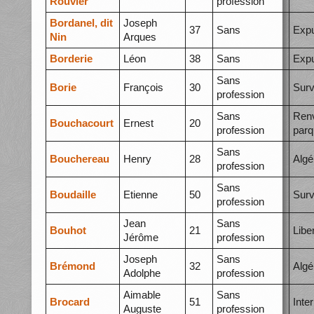
Rouvier
profession
Bordanel, dit
Joseph
37
Sans
Expu
Nin
Arques
Borderie
Léon
38
Sans
Expu
Sans
Borie
François
30
Surv
profession
Sans
Ren
Bouchacourt
Ernest
20
profession
parq
Sans
Bouchereau
Henry
28
Algé
profession
Sans
Boudaille
Etienne
50
Surv
profession
Jean
Sans
Bouhot
21
Libe
Jérôme
profession
Joseph
Sans
Brémond
32
Algé
Adolphe
profession
Aimable
Sans
Brocard
51
Inte
Auguste
profession