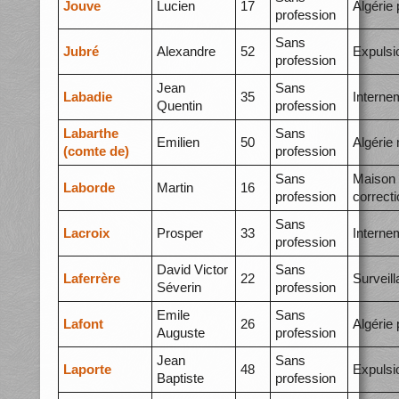
Jouve
Lucien
17
Algérie 
profession
Sans
Jubré
Alexandre
52
Expulsi
profession
Jean
Sans
Labadie
35
Interne
Quentin
profession
Labarthe
Sans
Emilien
50
Algérie
(comte de)
profession
Sans
Maison
Laborde
Martin
16
profession
correcti
Sans
Lacroix
Prosper
33
Interne
profession
David Victor
Sans
Laferrère
22
Surveil
Séverin
profession
Emile
Sans
Lafont
26
Algérie 
Auguste
profession
Jean
Sans
Laporte
48
Expulsi
Baptiste
profession