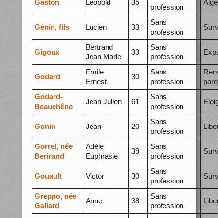
Gaston
Léopold
35
Algé
profession
Sans
Genin, fils
Lucien
33
Surv
profession
Bertrand
Sans
Gigoux
33
Expu
Jean Marie
profession
Emile
Sans
Ren
Godard
30
Ernest
profession
parq
Godard-
Sans
Jean Julien
61
Eloi
Beauchêne
profession
Sans
Gonin
Jean
20
Libe
profession
Gorrel, née
Adèle
Sans
39
Surv
Berirand
Euphrasie
profession
Sans
Gouault
Victor
30
Surv
profession
Greppo, née
Sans
Anne
38
Libe
Gallard
profession