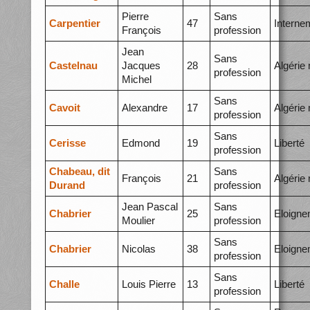
Pierre
Sans
Carpentier
47
Interne
François
profession
Jean
Sans
Castelnau
Jacques
28
Algérie
profession
Michel
Sans
Cavoit
Alexandre
17
Algérie
profession
Sans
Cerisse
Edmond
19
Liberté
profession
Chabeau, dit
Sans
François
21
Algérie
Durand
profession
Jean Pascal
Sans
Chabrier
25
Eloigne
Moulier
profession
Sans
Chabrier
Nicolas
38
Eloigne
profession
Sans
Challe
Louis Pierre
13
Liberté
profession