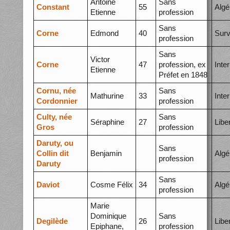
Antoine
Sans
Constant
55
Algé
Etienne
profession
Sans
Corne
Edmond
40
Surv
profession
Sans
Victor
Corne
47
profession, ex
Inte
Etienne
Préfet en 1848
Cornu, née
Sans
Mathurine
33
Inte
Cordonnier
profession
Culty, née
Sans
Séraphine
27
Libe
Gros
profession
Daruty, ou
Sans
Collin dit
Benjamin
Algé
profession
Daruty
Sans
Daviot
Cosme Félix
34
Algé
profession
Marie
Dominique
Sans
Degilède
26
Libe
Epiphane,
profession