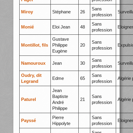
Sans
Miroy
Stéphane
26
Surveil
profession
Sans
Monié
Eloi Jean
48
Eloigne
profession
Gustave
Sans
Montillot, fils
Philippe
20
Expulsi
profession
Eugène
Sans
Namouroux
Jean
30
Surveil
profession
Oudry, dit
Sans
Edme
65
Algérie 
Legrand
profession
Jean
Baptiste
Sans
Paturel
21
Algérie 
André
profession
Philippe
Pierre
Sans
Payssé
Eloigne
Hippolyte
profession
Sans