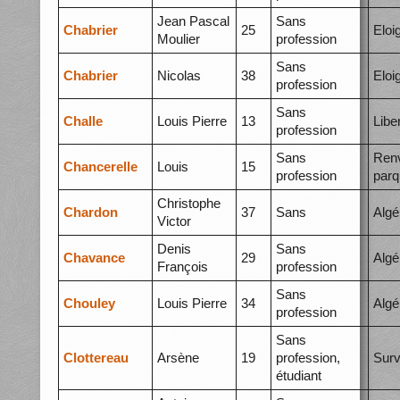
Jean Pascal
Sans
Chabrier
25
Eloi
Moulier
profession
Sans
Chabrier
Nicolas
38
Eloi
profession
Sans
Challe
Louis Pierre
13
Libe
profession
Sans
Ren
Chancerelle
Louis
15
profession
parq
Christophe
Chardon
37
Sans
Algé
Victor
Denis
Sans
Chavance
29
Algé
François
profession
Sans
Chouley
Louis Pierre
34
Algé
profession
Sans
Clottereau
Arsène
19
profession,
Surv
étudiant