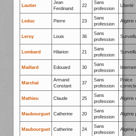
Jean
Sans
Lautier
22
Liberté
Ferdinand
profession
Sans
Leduc
Pierre
23
Algérie
profession
Sans
Leroy
Louis
36
Surveil
profession
Sans
Lombard
Hilarion
21
Surveil
profession
Sans
Maillard
Edouard
30
Interne
profession
Armand
Sans
Police
Marchal
37
Constant
profession
correcti
Sans
Mathieu
Claude
25
Algérie
profession
Sans
Maubourguet
Catherine
20
Algérie 
profession
Sans
Maubourguet
Catherine
24
Algérie 
profession