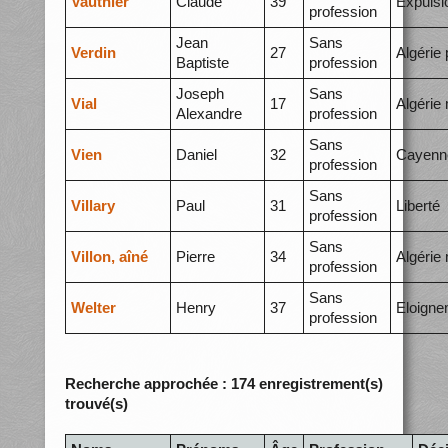
Vauthier
Claude
39
Expulsi
profession
Jean
Sans
Verdin
27
Algérie 
Baptiste
profession
Joseph
Sans
Vial
17
Algérie
Alexandre
profession
Sans
Vien
Daniel
32
Cayenn
profession
Sans
Villary
Paul
31
Liberté
profession
Sans
Villon, aîné
Pierre
34
Algérie
profession
Sans
Welter
Henry
37
Eloigne
profession
Recherche approchée : 174 enregistrement(s)
trouvé(s)