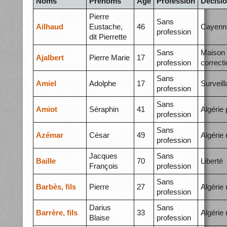
Noms
Prénoms
Âge
Profession
Décisi
Pierre
Sans
Ailhaud
Eustache,
46
Cayenn
profession
dit Pierrette
Sans
Maison
Ajalbert
Pierre Marie
17
profession
correcti
Sans
Amiel
Adolphe
17
Surveil
profession
Sans
Amiot
Séraphin
41
Algérie 
profession
Sans
Azémar
César
49
Algérie
profession
Jacques
Sans
Baille
70
Liberté
François
profession
Sans
Barbès, fils
Pierre
27
Algérie
profession
Darius
Sans
Barrère, fils
33
Algérie
Blaise
profession