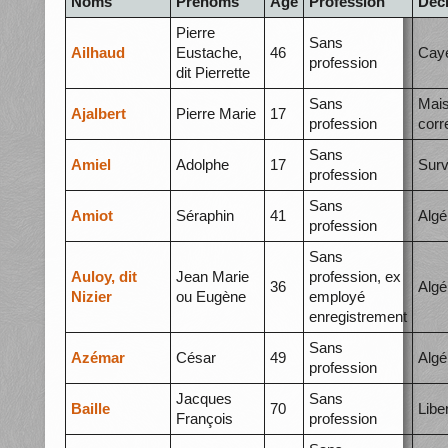
Noms
Prénoms
Âge
Profession
Déc
Pierre
Sans
Ailhaud
Eustache,
46
Cay
profession
dit Pierrette
Sans
Mai
Ajalbert
Pierre Marie
17
profession
corr
Sans
Amiel
Adolphe
17
Surv
profession
Sans
Amiot
Séraphin
41
Algé
profession
Sans
Auloy, dit
Jean Marie
profession, ex
36
Algé
Nizier
ou Eugène
employé
enregistrement
Sans
Azémar
César
49
Algé
profession
Jacques
Sans
Baille
70
Libe
François
profession