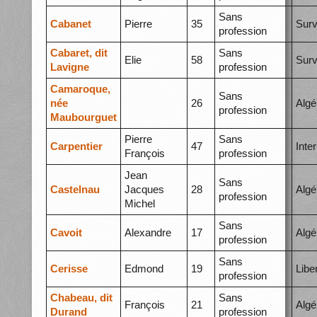
Sans
Cabanet
Pierre
35
Surv
profession
Cabaret, dit
Sans
Elie
58
Surv
Lavigne
profession
Camaroque,
Sans
née
26
Algé
profession
Maubourguet
Pierre
Sans
Carpentier
47
Inte
François
profession
Jean
Sans
Castelnau
Jacques
28
Algé
profession
Michel
Sans
Cavoit
Alexandre
17
Algé
profession
Sans
Cerisse
Edmond
19
Libe
profession
Chabeau, dit
Sans
François
21
Algé
Durand
profession