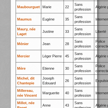
Sans
Maubourguet
Marie
22
Algérie 
profession
Sans
Maumus
Eugène
35
Interne
profession
Maury, née
Sans
Justine
33
Liberté
Laget
profession
Sans
Police
Ménier
Jean
28
profession
correcti
Sans
Mercier
Léger Pierre
45
Algérie
profession
Sans
Police
Mère
Etienne
30
profession
correcti
Michel, dit
Joseph
Sans
26
Expulsi
Chantepie
Edouard
profession
Millereau,
Sans
Marguerite
40
Interne
née Vincent
profession
Millot, née
Sans
Anne
43
Algérie 
Paget
profession