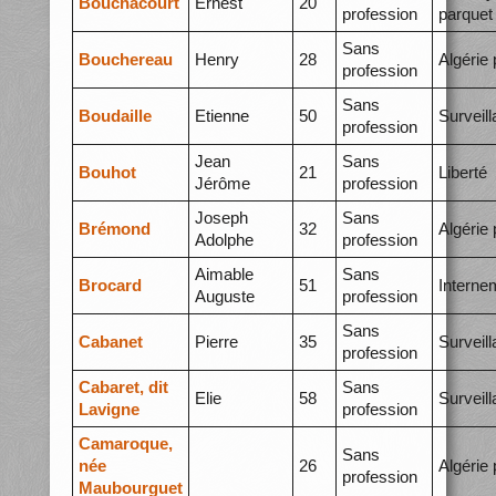
Bouchacourt
Ernest
20
profession
parquet
Sans
Bouchereau
Henry
28
Algérie 
profession
Sans
Boudaille
Etienne
50
Surveil
profession
Jean
Sans
Bouhot
21
Liberté
Jérôme
profession
Joseph
Sans
Brémond
32
Algérie 
Adolphe
profession
Aimable
Sans
Brocard
51
Interne
Auguste
profession
Sans
Cabanet
Pierre
35
Surveil
profession
Cabaret, dit
Sans
Elie
58
Surveil
Lavigne
profession
Camaroque,
Sans
née
26
Algérie 
profession
Maubourguet