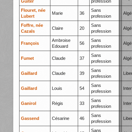
Guiter
profession
Flouret, née
Sans
Marie
36
Algé
Lubert
profession
Foffre, née
Sans
Claire
20
Algé
Cazals
profession
Ambroise
Sans
François
56
Algé
Edouard
profession
Sans
Fumet
Claude
37
Algé
profession
Sans
Gaillard
Claude
39
Libe
profession
Sans
Gaillard
Louis
54
Inte
profession
Sans
Ganirol
Régis
33
Inte
profession
Sans
Gassend
Césarine
46
Libe
profession
Sans