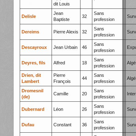
dit Louis
Jean
Sans
Delisle
32
Surv
Baptiste
profession
Sans
Dereims
Pierre Alexis
32
Surv
profession
Sans
Descayroux
Jean Urbain
46
Expu
profession
Sans
Deyres, fils
Alfred
18
Algé
profession
Drien, dit
Pierre
Sans
44
Algé
Lambert
François
profession
Dromesnil
Sans
Camille
20
Inte
(de)
profession
Sans
Dubernard
Léon
26
Surv
profession
Sans
Dufau
Constant
36
Surv
profession