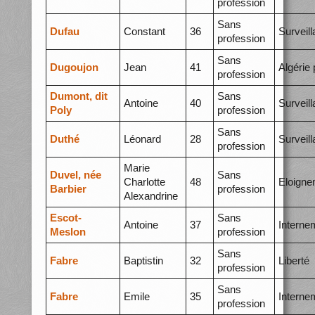
profession
Sans
Dufau
Constant
36
Surveil
profession
Sans
Dugoujon
Jean
41
Algérie 
profession
Dumont, dit
Sans
Antoine
40
Surveil
Poly
profession
Sans
Duthé
Léonard
28
Surveil
profession
Marie
Duvel, née
Sans
Charlotte
48
Eloigne
Barbier
profession
Alexandrine
Escot-
Sans
Antoine
37
Interne
Meslon
profession
Sans
Fabre
Baptistin
32
Liberté
profession
Sans
Fabre
Emile
35
Interne
profession