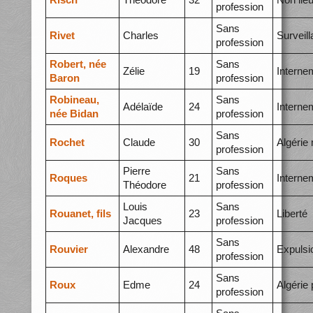
profession
Sans
Rivet
Charles
Surveil
profession
Robert, née
Sans
Zélie
19
Interne
Baron
profession
Robineau,
Sans
Adélaïde
24
Interne
née Bidan
profession
Sans
Rochet
Claude
30
Algérie
profession
Pierre
Sans
Roques
21
Interne
Théodore
profession
Louis
Sans
Rouanet, fils
23
Liberté
Jacques
profession
Sans
Rouvier
Alexandre
48
Expulsi
profession
Sans
Roux
Edme
24
Algérie 
profession