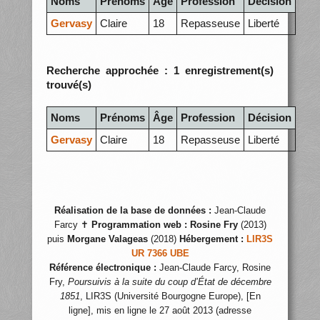
Noms
Prénoms
Âge
Profession
Décision
Gervasy
Claire
18
Repasseuse
Liberté
Recherche approchée : 1 enregistrement(s)
trouvé(s)
Noms
Prénoms
Âge
Profession
Décision
Gervasy
Claire
18
Repasseuse
Liberté
Réalisation de la base de données :
Jean-Claude
Farcy ✝
Programmation web :
Rosine Fry
(2013)
puis
Morgane Valageas
(2018)
Hébergement :
LIR3S
UR 7366 UBE
Référence électronique :
Jean-Claude Farcy, Rosine
Fry,
Poursuivis à la suite du coup d’État de décembre
1851
, LIR3S (Université Bourgogne Europe), [En
ligne], mis en ligne le 27 août 2013 (adresse