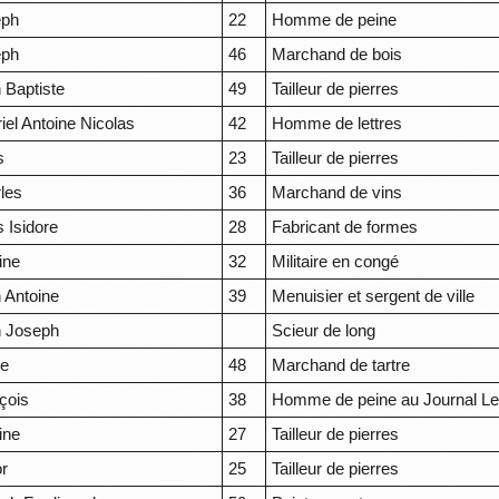
eph
22
Homme de peine
eph
46
Marchand de bois
 Baptiste
49
Tailleur de pierres
iel Antoine Nicolas
42
Homme de lettres
s
23
Tailleur de pierres
les
36
Marchand de vins
s Isidore
28
Fabricant de formes
ine
32
Militaire en congé
 Antoine
39
Menuisier et sergent de ville
 Joseph
Scieur de long
re
48
Marchand de tartre
çois
38
Homme de peine au Journal Le
ine
27
Tailleur de pierres
or
25
Tailleur de pierres