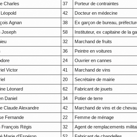
re Charles
37
Porteur de contraintes
 Léopold
42
Docteur en médecine
çois Agnan
38
Ex garçon de bureau, préfectur
 Joseph
58
Instituteur, ex capitaine de la g
ieu
32
Marchand de fruits
n
36
Peintre en voitures
odore
24
Ouvrier en cannes
iel Victor
41
Marchand de vins
iel
20
Secrétaire de mairie
ine Léonard
62
Fabricant de jouets
en Daniel
34
Potier de terre
 Claude Alexandre
42
Marchand de vins et de cheva
se Fernande
22
Femme de ménage
 François Régis
32
Agent de remplacements milita
é Marie d'Espéron
52
Fabricant de chandelles