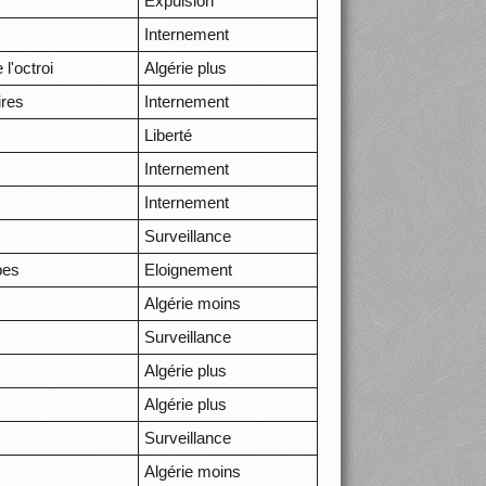
Expulsion
Internement
l'octroi
Algérie plus
ires
Internement
Liberté
Internement
Internement
Surveillance
pes
Eloignement
Algérie moins
Surveillance
Algérie plus
Algérie plus
Surveillance
Algérie moins