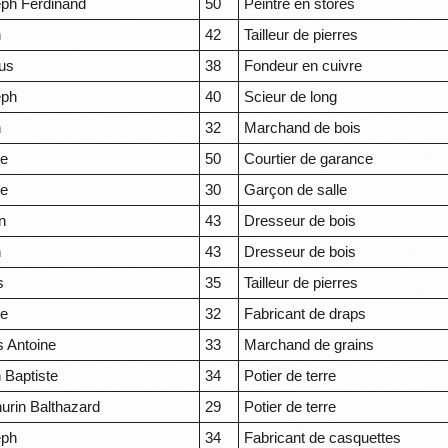
ph Ferdinand
50
Peintre en stores
n
42
Tailleur de pierres
us
38
Fondeur en cuivre
eph
40
Scieur de long
n
32
Marchand de bois
re
50
Courtier de garance
re
30
Garçon de salle
n
43
Dresseur de bois
n
43
Dresseur de bois
s
35
Tailleur de pierres
re
32
Fabricant de draps
s Antoine
33
Marchand de grains
 Baptiste
34
Potier de terre
urin Balthazard
29
Potier de terre
eph
34
Fabricant de casquettes