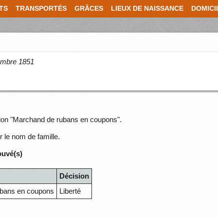
TS
TRANSPORTÉS
GRÂCES
LIEUX DE NAISSANCE
DOMICI
cembre 1851
ssion "Marchand de rubans en coupons".
r le nom de famille.
ouvé(s)
Décision
ubans en coupons
Liberté