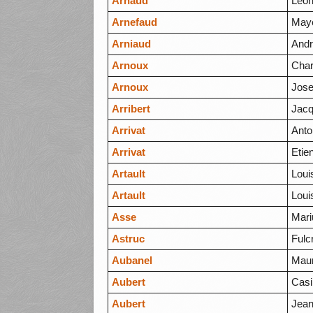
Arnaud
Léon
Arnefaud
May
Arniaud
And
Arnoux
Char
Arnoux
Jos
Arribert
Jac
Arrivat
Anto
Arrivat
Etie
Artault
Loui
Artault
Loui
Asse
Mari
Astruc
Fulc
Aubanel
Maur
Aubert
Casi
Aubert
Jean