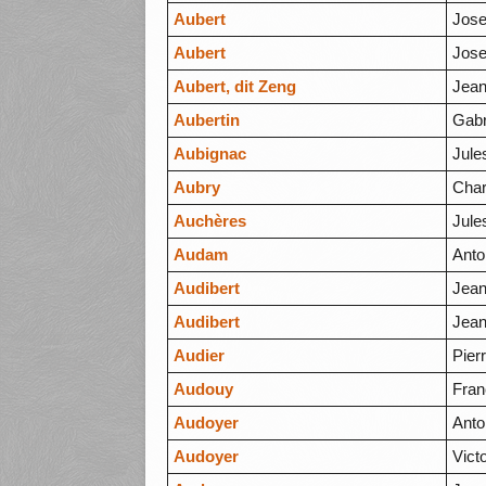
Aubert
Jos
Aubert
Jos
Aubert, dit Zeng
Jean
Aubertin
Gabr
Aubignac
Jule
Aubry
Char
Auchères
Jule
Audam
Anto
Audibert
Jean
Audibert
Jean
Audier
Pier
Audouy
Fran
Audoyer
Anto
Audoyer
Vict