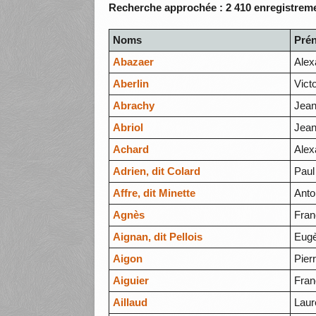
Recherche approchée : 2 410 enregistreme
Noms
Pré
Abazaer
Alex
Aberlin
Vict
Abrachy
Jean
Abriol
Jean
Achard
Alex
Adrien, dit Colard
Paul
Affre, dit Minette
Anto
Agnès
Fran
Aignan, dit Pellois
Eug
Aigon
Pier
Aiguier
Fran
Aillaud
Laur