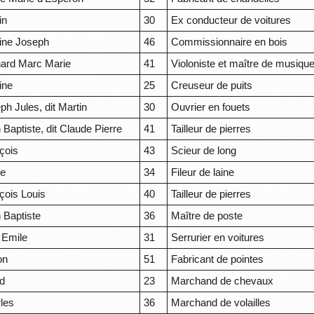
in
30
Ex conducteur de voitures
ine Joseph
46
Commissionnaire en bois
ard Marc Marie
41
Violoniste et maître de musiqu
ine
25
Creuseur de puits
ph Jules, dit Martin
30
Ouvrier en fouets
 Baptiste, dit Claude Pierre
41
Tailleur de pierres
çois
43
Scieur de long
re
34
Fileur de laine
çois Louis
40
Tailleur de pierres
 Baptiste
36
Maître de poste
 Emile
31
Serrurier en voitures
on
51
Fabricant de pointes
ed
23
Marchand de chevaux
les
36
Marchand de volailles