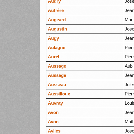
Audry
Jose
Aufrère
Jea
Augeard
Mari
Augustin
Jos
Augy
Jea
Aulagne
Pier
Aurel
Pier
Aussage
Aubi
Aussage
Jea
Ausseau
Jule
Aussilloux
Pier
Auvray
Loui
Avon
Jean
Avon
Math
Aylies
Jos