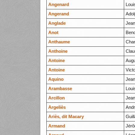
Angenard
Loui
Angerand
Adol
Anglade
Jea
Anot
Beno
Anthaume
Char
Anthoine
Clau
Antoine
Augu
Antoine
Vict
Aquino
Jean
Arambasse
Loui
Arcillon
Jean
Argeliès
And
Ariès, dit Macary
Guil
Armand
Jér