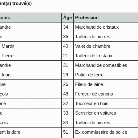
nt(s) trouvé(s)
noms
Âge
Profession
andre
34
Marchand de cristaux
or
36
Tailleur de pierres
 Martin
40
Valet de chambre
 Pierre
21
Tailleur de cristaux
andre
31
Marchand de comestibles
 Jean
29
Potier de terre
ine
26
Fileur de laine
çois
48
Forgeur de canons
ène
32
Tourneur en bois
re
33
Serrurier en voitures
çois
34
Tailleur de pierres
ent Isidore
51
Ex commissaire de police