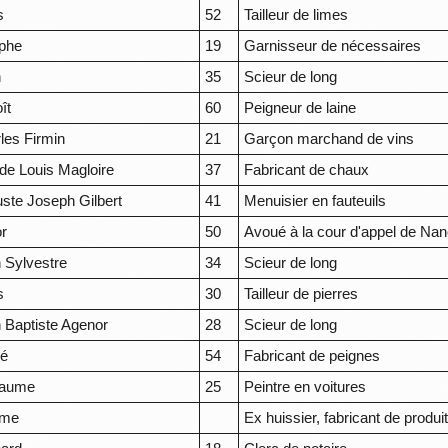
s
52
Tailleur de limes
phe
19
Garnisseur de nécessaires
n
35
Scieur de long
ît
60
Peigneur de laine
les Firmin
21
Garçon marchand de vins
de Louis Magloire
37
Fabricant de chaux
ste Joseph Gilbert
41
Menuisier en fauteuils
or
50
Avoué à la cour d'appel de Na
 Sylvestre
34
Scieur de long
s
30
Tailleur de pierres
 Baptiste Agenor
28
Scieur de long
ré
54
Fabricant de peignes
laume
25
Peintre en voitures
ôme
Ex huissier, fabricant de produ