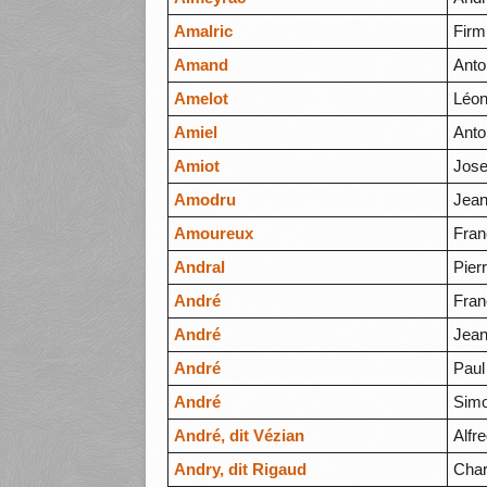
Amalric
Firm
Amand
Anto
Amelot
Léon
Amiel
Anto
Amiot
Jose
Amodru
Jean
Amoureux
Fran
Andral
Pier
André
Fran
André
Jean
André
Paul
André
Sim
André, dit Vézian
Alfr
Andry, dit Rigaud
Char