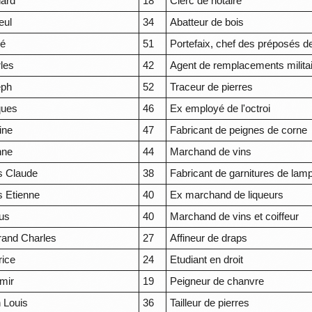
ard
18
Clerc de notaire
eul
34
Abatteur de bois
ré
51
Portefaix, chef des préposés de 
les
42
Agent de remplacements milita
eph
52
Traceur de pierres
ques
46
Ex employé de l'octroi
ine
47
Fabricant de peignes de corne
nne
44
Marchand de vins
s Claude
38
Fabricant de garnitures de lam
s Etienne
40
Ex marchand de liqueurs
us
40
Marchand de vins et coiffeur
rand Charles
27
Affineur de draps
ice
24
Etudiant en droit
mir
19
Peigneur de chanvre
 Louis
36
Tailleur de pierres