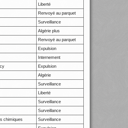
Liberté
Renvoyé au parquet
Surveillance
Algérie plus
Renvoyé au parquet
Expulsion
Internement
ncy
Expulsion
Algérie
Surveillance
Liberté
Surveillance
Surveillance
its chimiques
Surveillance