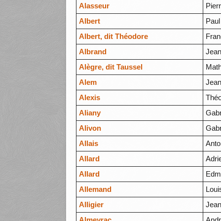
Alasseur
Pier
Albert
Paul
Albert, dit Théodore
Fran
Albrand
Jean
Alègre, dit Taussel
Math
Alem
Jea
Alexis
Thé
Aliany
Gabr
Alivon
Gabr
Allais
Anto
Allard
Adri
Allard
Edme
Allemand
Loui
Alligier
Jean
Almeyrac
Andr