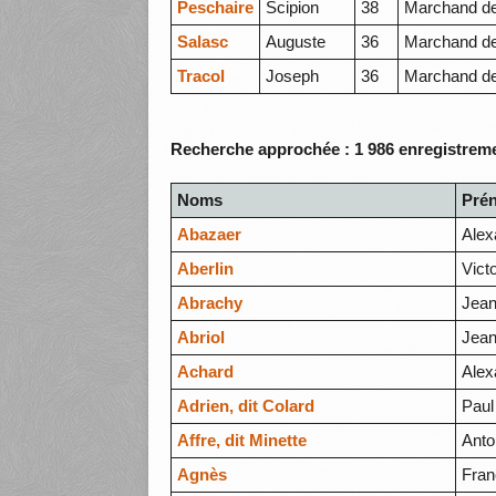
Peschaire
Scipion
38
Marchand d
Salasc
Auguste
36
Marchand d
Tracol
Joseph
36
Marchand d
Recherche approchée : 1 986 enregistreme
Noms
Pré
Abazaer
Alex
Aberlin
Vict
Abrachy
Jean
Abriol
Jean
Achard
Alex
Adrien, dit Colard
Paul
Affre, dit Minette
Anto
Agnès
Fran