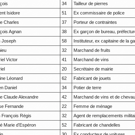
çois
34
Tailleur de pierres
ent Isidore
51
Ex commissaire de police
re Charles
37
Porteur de contraintes
çois Agnan
38
Ex garçon de bureau, préfectur
 Joseph
58
Instituteur, ex capitaine de la g
ieu
32
Marchand de fruits
iel Victor
41
Marchand de vins
iel
20
Secrétaire de mairie
ine Léonard
62
Fabricant de jouets
en Daniel
34
Potier de terre
 Claude Alexandre
42
Marchand de vins et de cheva
se Fernande
22
Femme de ménage
 François Régis
32
Agent de remplacements milita
é Marie d'Espéron
52
Fabricant de chandelles
in
30
Ex conducteur de voitures