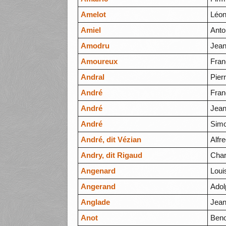
Amelot
Léon
Amiel
Anto
Amodru
Jean
Amoureux
Fran
Andral
Pier
André
Fran
André
Jean
André
Sim
André, dit Vézian
Alfr
Andry, dit Rigaud
Char
Angenard
Loui
Angerand
Adol
Anglade
Jea
Anot
Beno