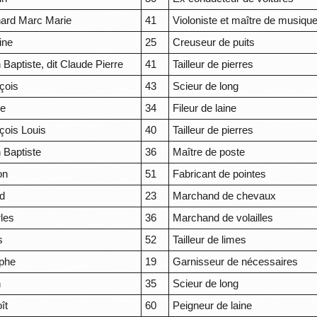
ard Marc Marie
41
Violoniste et maître de musiqu
ine
25
Creuseur de puits
 Baptiste, dit Claude Pierre
41
Tailleur de pierres
çois
43
Scieur de long
re
34
Fileur de laine
çois Louis
40
Tailleur de pierres
 Baptiste
36
Maître de poste
on
51
Fabricant de pointes
ed
23
Marchand de chevaux
les
36
Marchand de volailles
s
52
Tailleur de limes
phe
19
Garnisseur de nécessaires
n
35
Scieur de long
ît
60
Peigneur de laine