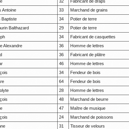
re
32
Fabricant de draps
s Antoine
33
Marchand de grains
 Baptiste
34
Potier de terre
urin Balthazard
29
Potier de terre
eph
34
Fabricant de casquettes
re Alexandre
36
Homme de lettres
d
36
Fabricant de plâtre
ar
46
Homme de lettres
çois
34
Fendeur de bois
re
64
Fendeur de bois
olyte
28
Homme de lettres
çois
48
Marchand de beurre
re
47
Maître de musique
çois
24
Marchand de poissons
nne
31
Tisseur de velours