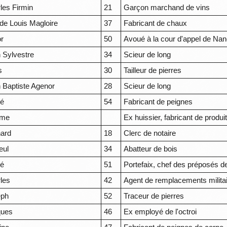
les Firmin
21
Garçon marchand de vins
de Louis Magloire
37
Fabricant de chaux
or
50
Avoué à la cour d'appel de Na
 Sylvestre
34
Scieur de long
s
30
Tailleur de pierres
 Baptiste Agenor
28
Scieur de long
ré
54
Fabricant de peignes
ôme
Ex huissier, fabricant de produ
ard
18
Clerc de notaire
eul
34
Abatteur de bois
ré
51
Portefaix, chef des préposés de 
les
42
Agent de remplacements milita
eph
52
Traceur de pierres
ques
46
Ex employé de l'octroi