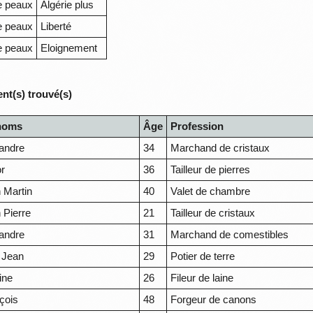
e peaux
Algérie plus
e peaux
Liberté
e peaux
Eloignement
nt(s) trouvé(s)
noms
Âge
Profession
andre
34
Marchand de cristaux
or
36
Tailleur de pierres
 Martin
40
Valet de chambre
 Pierre
21
Tailleur de cristaux
andre
31
Marchand de comestibles
 Jean
29
Potier de terre
ine
26
Fileur de laine
çois
48
Forgeur de canons