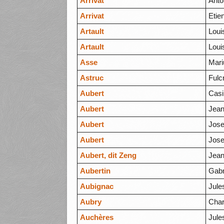
Arrivat
Anto
Arrivat
Etie
Artault
Loui
Artault
Loui
Asse
Mari
Astruc
Fulc
Aubert
Casi
Aubert
Jean
Aubert
Jos
Aubert
Jos
Aubert, dit Zeng
Jean
Aubertin
Gabr
Aubignac
Jule
Aubry
Char
Auchères
Jule