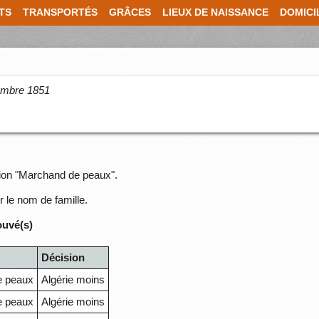
TS
TRANSPORTÉS
GRÂCES
LIEUX DE NAISSANCE
DOMICI
cembre 1851
sion "Marchand de peaux".
r le nom de famille.
ouvé(s)
Décision
e peaux
Algérie moins
e peaux
Algérie moins