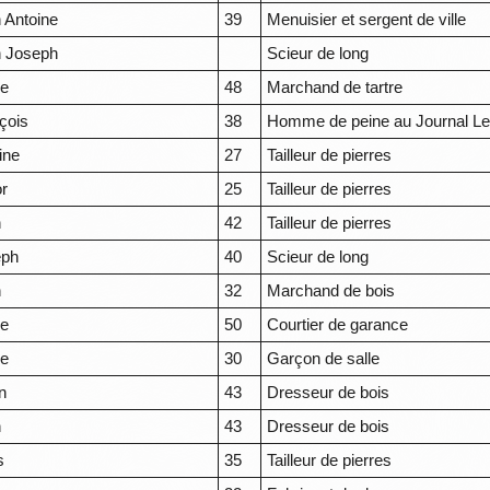
 Antoine
39
Menuisier et sergent de ville
 Joseph
Scieur de long
re
48
Marchand de tartre
çois
38
Homme de peine au Journal Le
ine
27
Tailleur de pierres
or
25
Tailleur de pierres
n
42
Tailleur de pierres
eph
40
Scieur de long
n
32
Marchand de bois
re
50
Courtier de garance
re
30
Garçon de salle
n
43
Dresseur de bois
n
43
Dresseur de bois
s
35
Tailleur de pierres