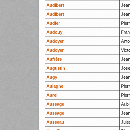
Audibert
Jean
Audibert
Jean
Audier
Pier
Audouy
Fran
Audoyer
Anto
Audoyer
Vict
Aufrère
Jea
Augustin
Jos
Augy
Jea
Aulagne
Pier
Aurel
Pier
Aussage
Aubi
Aussage
Jea
Ausseau
Jule