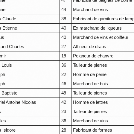
ine
47
Fabricant de peignes de corne
nne
44
Marchand de vins
s Claude
38
Fabricant de garnitures de lam
s Etienne
40
Ex marchand de liqueurs
us
40
Marchand de vins et coiffeur
rand Charles
27
Affineur de draps
mir
19
Peigneur de chanvre
 Louis
36
Tailleur de pierres
eph
22
Homme de peine
eph
46
Marchand de bois
 Baptiste
49
Tailleur de pierres
iel Antoine Nicolas
42
Homme de lettres
s
23
Tailleur de pierres
les
36
Marchand de vins
s Isidore
28
Fabricant de formes