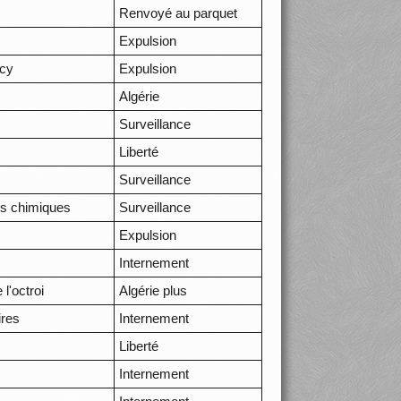
Renvoyé au parquet
Expulsion
ncy
Expulsion
Algérie
Surveillance
Liberté
Surveillance
its chimiques
Surveillance
Expulsion
Internement
l'octroi
Algérie plus
ires
Internement
Liberté
Internement