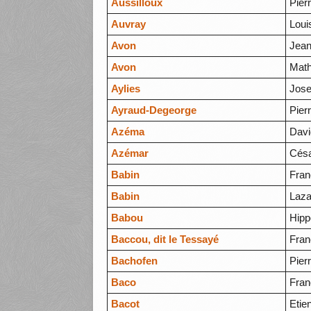
Aussilloux
Pier
Auvray
Loui
Avon
Jean
Avon
Math
Aylies
Jos
Ayraud-Degeorge
Pier
Azéma
Davi
Azémar
Cés
Babin
Fran
Babin
Laza
Babou
Hipp
Baccou, dit le Tessayé
Fran
Bachofen
Pier
Baco
Fran
Bacot
Etie