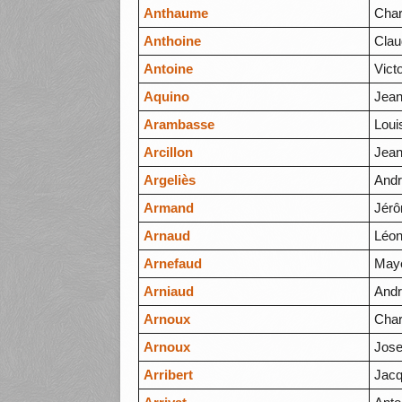
Anthaume
Char
Anthoine
Clau
Antoine
Vict
Aquino
Jean
Arambasse
Loui
Arcillon
Jean
Argeliès
And
Armand
Jér
Arnaud
Léon
Arnefaud
May
Arniaud
And
Arnoux
Char
Arnoux
Jos
Arribert
Jac