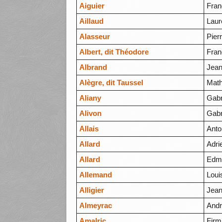
Aiguier
Fran
Aillaud
Laur
Alasseur
Pier
Albert, dit Théodore
Fran
Albrand
Jean
Alègre, dit Taussel
Math
Aliany
Gabr
Alivon
Gabr
Allais
Anto
Allard
Adri
Allard
Edme
Allemand
Loui
Alligier
Jean
Almeyrac
Andr
Amalric
Firm