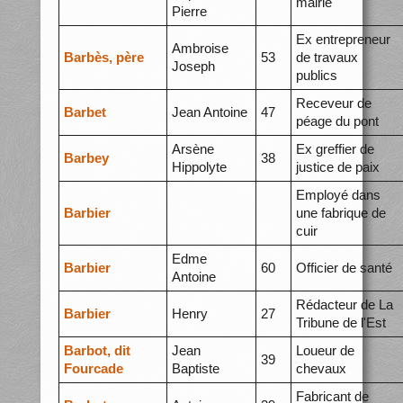
mairie
Pierre
Ex entrepreneur
Ambroise
Barbès, père
53
de travaux
Joseph
publics
Receveur de
Barbet
Jean Antoine
47
péage du pont
Arsène
Ex greffier de
Barbey
38
Hippolyte
justice de paix
Employé dans
Barbier
une fabrique de
cuir
Edme
Barbier
60
Officier de santé
Antoine
Rédacteur de La
Barbier
Henry
27
Tribune de l'Est
Barbot, dit
Jean
Loueur de
39
Fourcade
Baptiste
chevaux
Fabricant de