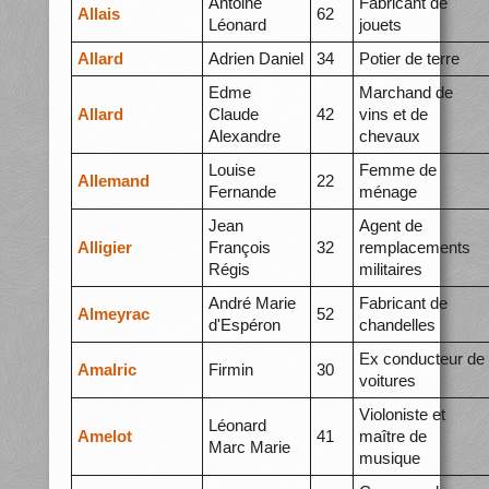
Antoine
Fabricant de
Allais
62
Léonard
jouets
Allard
Adrien Daniel
34
Potier de terre
Edme
Marchand de
Allard
Claude
42
vins et de
Alexandre
chevaux
Louise
Femme de
Allemand
22
Fernande
ménage
Jean
Agent de
Alligier
François
32
remplacements
Régis
militaires
André Marie
Fabricant de
Almeyrac
52
d'Espéron
chandelles
Ex conducteur de
Amalric
Firmin
30
voitures
Violoniste et
Léonard
Amelot
41
maître de
Marc Marie
musique