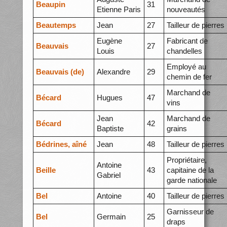
Beaupin
31
Etienne Paris
nouveautés
Beautemps
Jean
27
Tailleur de pierres
Eugène
Fabricant de
Beauvais
27
Louis
chandelles
Employé au
Beauvais (de)
Alexandre
29
chemin de fer
Marchand de
Bécard
Hugues
47
vins
Jean
Marchand de
Bécard
42
Baptiste
grains
Bédrines, aîné
Jean
48
Tailleur de pierres
Propriétaire,
Antoine
Beille
43
capitaine de la
Gabriel
garde nationale
Bel
Antoine
40
Tailleur de pierres
Garnisseur de
Bel
Germain
25
draps