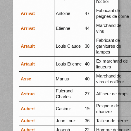
l'octroi
Fabricant de
Arrivat
Antoine
47
peignes de corne
Marchand de
Arrivat
Etienne
44
vins
Fabricant de
Artault
Louis Claude
38
garnitures de
lampes
Ex marchand de
Artault
Louis Etienne
40
liqueurs
Marchand de
Asse
Marius
40
vins et coiffeur
Fulcrand
Astruc
27
Affineur de draps
Charles
Peigneur de
Aubert
Casimir
19
chanvre
Aubert
Jean Louis
36
Tailleur de pierres
Aubert
Joseph
22
Homme de peine