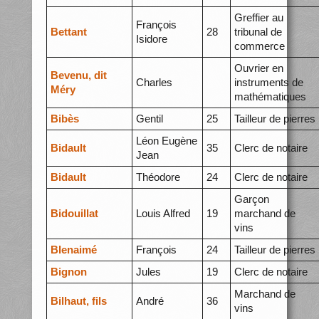
Greffier au
François
Bettant
28
tribunal de
Isidore
commerce
Ouvrier en
Bevenu, dit
Charles
instruments de
Méry
mathématiques
Bibès
Gentil
25
Tailleur de pierres
Léon Eugène
Bidault
35
Clerc de notaire
Jean
Bidault
Théodore
24
Clerc de notaire
Garçon
Bidouillat
Louis Alfred
19
marchand de
vins
BIenaimé
François
24
Tailleur de pierres
Bignon
Jules
19
Clerc de notaire
Marchand de
Bilhaut, fils
André
36
vins