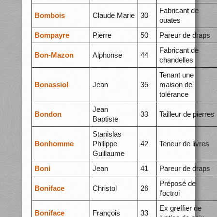
Fabricant de
Bombois
Claude Marie
30
ouates
Bompayre
Pierre
50
Pareur de draps
Fabricant de
Bon-Mazon
Alphonse
44
chandelles
Tenant une
Bonassiol
Jean
35
maison de
tolérance
Jean
Bondon
33
Tailleur de pierres
Baptiste
Stanislas
Bonhomme
Philippe
42
Teneur de livres
Guillaume
Boni
Jean
41
Pareur de draps
Préposé de
Boniface
Christol
26
l'octroi
Ex greffier de
Boniface
François
33