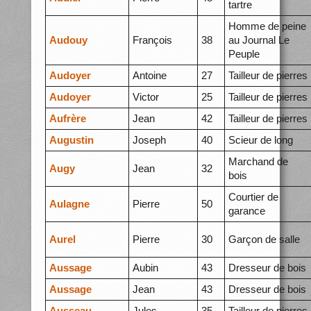
tartre
Homme de peine
Audouy
François
38
au Journal Le
Peuple
Audoyer
Antoine
27
Tailleur de pierres
Audoyer
Victor
25
Tailleur de pierres
Aufrère
Jean
42
Tailleur de pierres
Augustin
Joseph
40
Scieur de long
Marchand de
Augy
Jean
32
bois
Courtier de
Aulagne
Pierre
50
garance
Aurel
Pierre
30
Garçon de salle
Aussage
Aubin
43
Dresseur de bois
Aussage
Jean
43
Dresseur de bois
Ausseau
Jules
35
Tailleur de pierres