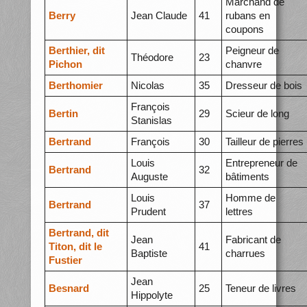
Marchand de
Berry
Jean Claude
41
rubans en
coupons
Berthier, dit
Peigneur de
Théodore
23
Pichon
chanvre
Berthomier
Nicolas
35
Dresseur de bois
François
Bertin
29
Scieur de long
Stanislas
Bertrand
François
30
Tailleur de pierres
Louis
Entrepreneur de
Bertrand
32
Auguste
bâtiments
Louis
Homme de
Bertrand
37
Prudent
lettres
Bertrand, dit
Jean
Fabricant de
Titon, dit le
41
Baptiste
charrues
Fustier
Jean
Besnard
25
Teneur de livres
Hippolyte