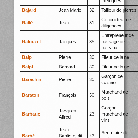
métriques
Bajard
Jean Marie
32
Tailleur de pierres
Conducteur de
Ballé
Jean
31
diligences
Entrepreneur de
Balouzet
Jacques
35
passage de
bateaux
Balp
Pierre
30
Fileur de laine
Balpt
Bernard
30
Fileur de laine
Garçon de
Barachin
Pierre
35
cuisine
Marchand de
Baraton
François
50
bois
Garçon
Jacques
Barbaux
23
marchand de
Alfred
vins
Jean
Secrétaire de
Barbé
Baptiste, dit
43