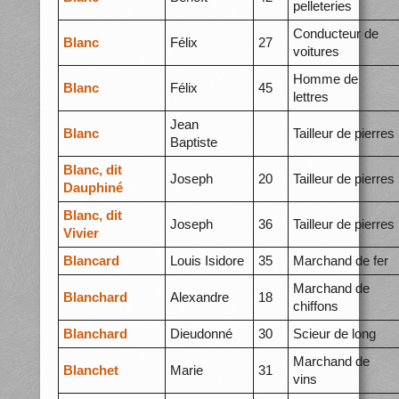
pelleteries
Conducteur de
Blanc
Félix
27
voitures
Homme de
Blanc
Félix
45
lettres
Jean
Blanc
Tailleur de pierres
Baptiste
Blanc, dit
Joseph
20
Tailleur de pierres
Dauphiné
Blanc, dit
Joseph
36
Tailleur de pierres
Vivier
Blancard
Louis Isidore
35
Marchand de fer
Marchand de
Blanchard
Alexandre
18
chiffons
Blanchard
Dieudonné
30
Scieur de long
Marchand de
Blanchet
Marie
31
vins