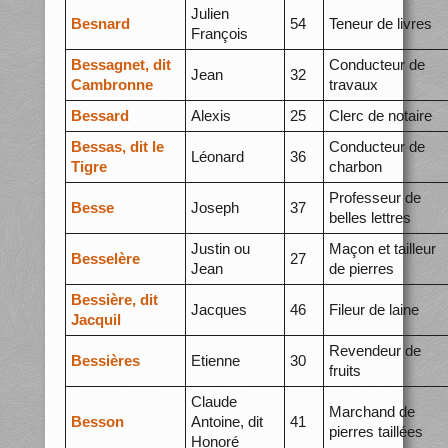
Julien
Besnard
54
Teneur de livres
François
Bessagnet, dit
Conducteur de
Jean
32
Cambronne
travaux
Bessard
Alexis
25
Clerc de notaire
Bessas, dit le
Conducteur de
Léonard
36
Tigre
charbon
Professeur de
Besse
Joseph
37
belles lettres
Justin ou
Maçon et tailleur
Besselère
27
Jean
de pierres
Bessière, dit
Jacques
46
Fileur de laine
Jacquil
Revendeur de
Bessières
Etienne
30
fruits
Claude
Marchand de
Besson
Antoine, dit
41
pierres taillées
Honoré