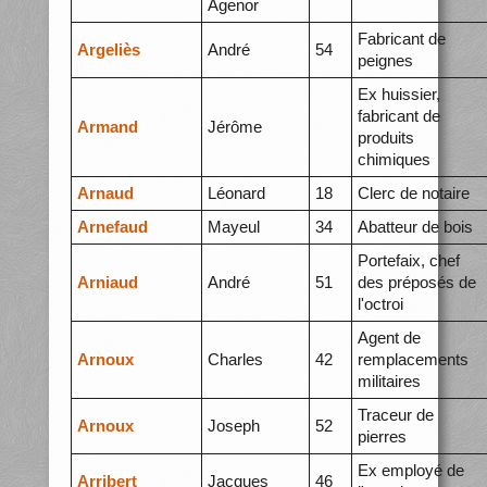
Agenor
Fabricant de
Argeliès
André
54
peignes
Ex huissier,
fabricant de
Armand
Jérôme
produits
chimiques
Arnaud
Léonard
18
Clerc de notaire
Arnefaud
Mayeul
34
Abatteur de bois
Portefaix, chef
Arniaud
André
51
des préposés de
l'octroi
Agent de
Arnoux
Charles
42
remplacements
militaires
Traceur de
Arnoux
Joseph
52
pierres
Ex employé de
Arribert
Jacques
46