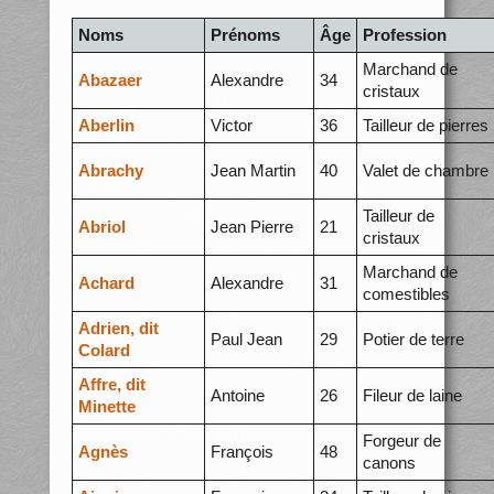
Noms
Prénoms
Âge
Profession
Marchand de
Abazaer
Alexandre
34
cristaux
Aberlin
Victor
36
Tailleur de pierres
Abrachy
Jean Martin
40
Valet de chambre
Tailleur de
Abriol
Jean Pierre
21
cristaux
Marchand de
Achard
Alexandre
31
comestibles
Adrien, dit
Paul Jean
29
Potier de terre
Colard
Affre, dit
Antoine
26
Fileur de laine
Minette
Forgeur de
Agnès
François
48
canons