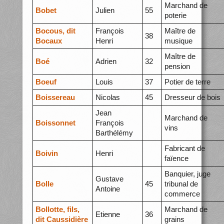
Marchand de
Bobet
Julien
55
poterie
Bocous, dit
François
Maître de
38
Bocaux
Henri
musique
Maître de
Boé
Adrien
32
pension
Boeuf
Louis
37
Potier de terre
Boissereau
Nicolas
45
Dresseur de bois
Jean
Marchand de
Boissonnet
François
vins
Barthélémy
Fabricant de
Boivin
Henri
faïence
Banquier, juge
Gustave
Bolle
45
tribunal de
Antoine
commerce
Bollotte, fils,
Marchand de
Etienne
36
dit Caussidière
grains