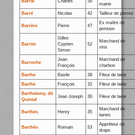
Barral
Charles
35
mairie
Barré
Nicolas
42
Tailleur de pierres
Ex maître de
Barrère
Pierre
47
pension
Gilles
Marchand de
Barrier
Cyprien
52
vins
Simon
Jean
Marchand de
Barroche
François
charbon
Barthe
Basile
38
Fileur de laine
Barthe
François
32
Fileur de laine
Barthelemy, dit
Jean Joseph
30
Fileur de laine
Quintal
Marchand de
Barthès
Henry
35
laines
Apprêteur de
Barthès
Romain
53
draps