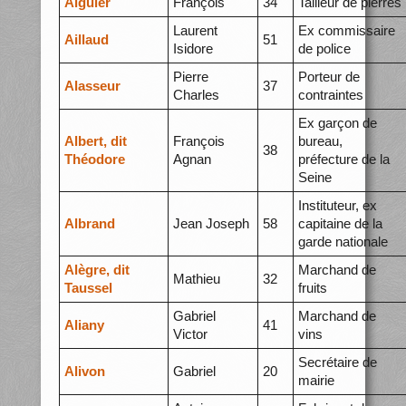
Aiguier
François
34
Tailleur de pierres
Laurent
Ex commissaire
Aillaud
51
Isidore
de police
Pierre
Porteur de
Alasseur
37
Charles
contraintes
Ex garçon de
Albert, dit
François
bureau,
38
Théodore
Agnan
préfecture de la
Seine
Instituteur, ex
Albrand
Jean Joseph
58
capitaine de la
garde nationale
Alègre, dit
Marchand de
Mathieu
32
Taussel
fruits
Gabriel
Marchand de
Aliany
41
Victor
vins
Secrétaire de
Alivon
Gabriel
20
mairie