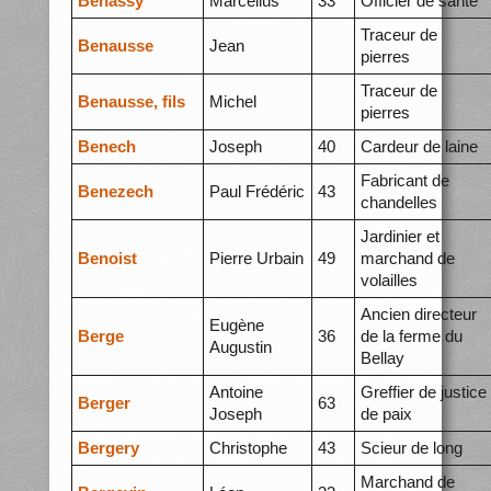
Benassy
Marcellus
33
Officier de santé
Traceur de
Benausse
Jean
pierres
Traceur de
Benausse, fils
Michel
pierres
Benech
Joseph
40
Cardeur de laine
Fabricant de
Benezech
Paul Frédéric
43
chandelles
Jardinier et
Benoist
Pierre Urbain
49
marchand de
volailles
Ancien directeur
Eugène
Berge
36
de la ferme du
Augustin
Bellay
Antoine
Greffier de justice
Berger
63
Joseph
de paix
Bergery
Christophe
43
Scieur de long
Marchand de