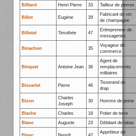
Billiard
Henri Pierre
33
Tailleur de pierres
Fabricant de vin
Billot
Eugène
39
de champagne
Entrepreneur de
Billotet
Timothée
47
messageries
Voyageur de
Binachon
35
commerce
Agent de
Binquet
Antoine Jean
36
remplacements
militaires
Tisserand de
Biscarlet
Pierre
46
drap
Charles
Bizon
30
Homme de peine
Joseph
Blache
Charles
18
Potier de terre
Blanc
Auguste
23
Débitant de tabac
Apprêteur de
Blanc
Benoît
42