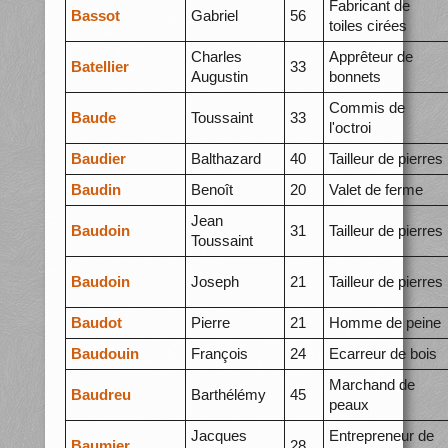
Fabricant de
Bassot
Gabriel
56
toiles cirées
Charles
Apprêteur de
Batellier
33
Augustin
bonnets
Commis de
Baude
Toussaint
33
l'octroi
Baudier
Balthazard
40
Tailleur de pierres
Baudin
Benoît
20
Valet de ferme
Jean
Baudoin
31
Tailleur de pierres
Toussaint
Baudoin
Joseph
21
Tailleur de pierres
Baudot
Pierre
21
Homme de peine
Baudouin
François
24
Ecarreur de bois
Marchand de
Baudreu
Barthélémy
45
peaux
Jacques
Entrepreneur de
Baumier
28