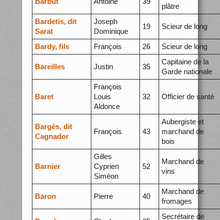
Barbut
Antoine
39
plâtre
Bardetis, dit
Joseph
19
Scieur de long
Sarat
Dominique
Bardy, fils
François
26
Scieur de long
Capitaine de la
Bareilles
Justin
35
Garde nationale
François
Baret
Louis
32
Officier de santé
Aldonce
Aubergiste et
Bargès, dit
François
43
marchand de
Cagnador
bois
Gilles
Marchand de
Barnier
Cyprien
52
vins
Siméon
Marchand de
Baron
Pierre
40
fromages
Secrétaire de