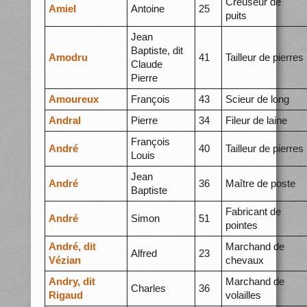
Creuseur de
Amiel
Antoine
25
puits
Jean
Baptiste, dit
Amodru
41
Tailleur de pierres
Claude
Pierre
Amoureux
François
43
Scieur de long
Andral
Pierre
34
Fileur de laine
François
André
40
Tailleur de pierres
Louis
Jean
André
36
Maître de poste
Baptiste
Fabricant de
André
Simon
51
pointes
André, dit
Marchand de
Alfred
23
Vézian
chevaux
Andry, dit
Marchand de
Charles
36
Rigaud
volailles