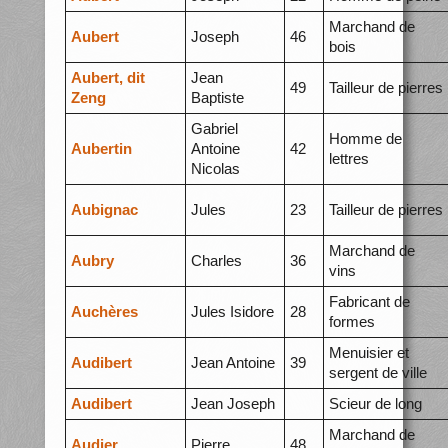
Marchand de
Aubert
Joseph
46
bois
Aubert, dit
Jean
49
Tailleur de pierres
Zeng
Baptiste
Gabriel
Homme de
Aubertin
Antoine
42
lettres
Nicolas
Aubignac
Jules
23
Tailleur de pierres
Marchand de
Aubry
Charles
36
vins
Fabricant de
Auchères
Jules Isidore
28
formes
Menuisier et
Audibert
Jean Antoine
39
sergent de ville
Audibert
Jean Joseph
Scieur de long
Marchand de
Audier
Pierre
48