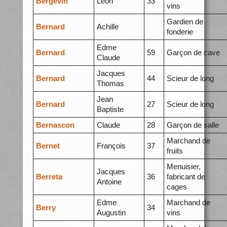
Bergevin
Léon
33
vins
Gardien de
Bernard
Achille
fonderie
Edme
Bernard
59
Garçon de cave
Claude
Jacques
Bernard
44
Scieur de long
Thomas
Jean
Bernard
27
Scieur de long
Baptiste
Bernascon
Claude
28
Garçon de salle
Marchand de
Bernet
François
37
fruits
Menuisier,
Jacques
Berreta
36
fabricant de
Antoine
cages
Edme
Marchand de
Berry
34
Augustin
vins