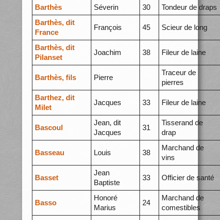
Barthès
Séverin
30
Tondeur de draps
Barthès, dit
François
45
Scieur de long
France
Barthès, dit
Joachim
38
Fileur de laine
Pilanset
Traceur de
Barthès, fils
Pierre
pierres
Barthez, dit
Jacques
33
Fileur de laine
Milet
Jean, dit
Tisserand de
Bascoul
31
Jacques
drap
Marchand de
Basseau
Louis
38
vins
Jean
Basset
33
Officier de santé
Baptiste
Honoré
Marchand de
Basso
24
Marius
comestibles