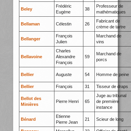
Frédéric
Professeur de
Beley
38
Eugène
mathématiques
Fabricant de
Bellaman
Célestin
26
crème de tartre
François
Marchand de
Bellanger
Julien
vins
Charles
Marchand de
Bellavoine
Alexandre
59
porcs
François
Bellier
Auguste
54
Homme de peine
Bellier
François
31
Tisseur de draps
Juge au tribunal
Bellot des
Pierre Henri
65
de première
Minières
instance
Etienne
Bénard
21
Scieur de long
Pierre Jean