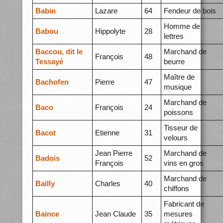
Babin
Lazare
64
Fendeur de bois
Homme de
Babou
Hippolyte
28
lettres
Baccou, dit le
Marchand de
François
48
Tessayé
beurre
Maître de
Bachofen
Pierre
47
musique
Marchand de
Baco
François
24
poissons
Tisseur de
Bacot
Etienne
31
velours
Jean Pierre
Marchand de
Badois
52
François
vins en gros
Marchand de
Bailly
Charles
40
chiffons
Fabricant de
Baince
Jean Claude
35
mesures