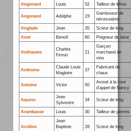
Angenard
Louis
52
Tailleur de limes
Garnisseur de
Angerand
Adolphe
19
nécessaires
Anglade
Jean
35
Scieur de long
Anot
Benoît
60
Peigneur de laine
Garçon
Charles
Anthaume
21
marchand de
Firmin
vins
Claude Louis
Fabricant de
Anthoine
37
Magloire
chaux
Avoué à la cour
Antoine
Victor
50
d'appel de Nancy
Jean
Aquino
34
Scieur de long
Sylvestre
Arambasse
Louis
30
Tailleur de pierres
Jean
Arcillon
Baptiste
28
Scieur de long