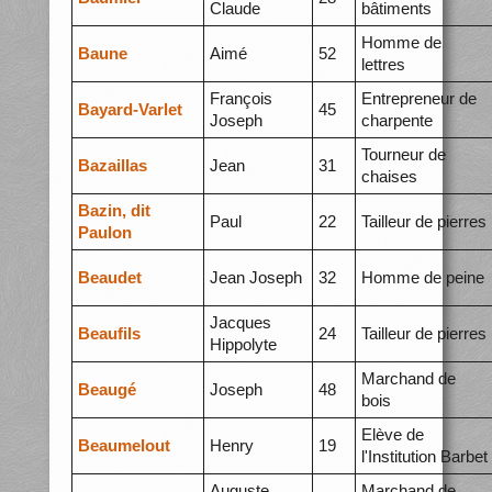
Claude
bâtiments
Homme de
Baune
Aimé
52
lettres
François
Entrepreneur de
Bayard-Varlet
45
Joseph
charpente
Tourneur de
Bazaillas
Jean
31
chaises
Bazin, dit
Paul
22
Tailleur de pierres
Paulon
Beaudet
Jean Joseph
32
Homme de peine
Jacques
Beaufils
24
Tailleur de pierres
Hippolyte
Marchand de
Beaugé
Joseph
48
bois
Elève de
Beaumelout
Henry
19
l'Institution Barbet
Auguste
Marchand de