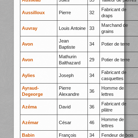
Fabricant de
Aussilloux
Pierre
32
draps
Marchand de
Auvray
Louis Antoine
33
grains
Jean
Avon
34
Potier de terre
Baptiste
Mathurin
Avon
29
Potier de terre
Balthazard
Fabricant de
Aylies
Joseph
34
casquettes
Ayraud-
Pierre
Homme de
36
Degeorge
Alexandre
lettres
Fabricant de
Azéma
David
36
plâtre
Homme de
Azémar
César
46
lettres
Babin
François
34
Fendeur de bois