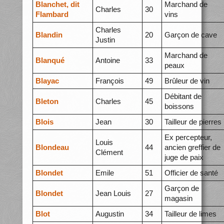
Blanchet, dit
Marchand de
Charles
30
Flambard
vins
Charles
Blandin
20
Garçon de cave
Justin
Marchand de
Blanqué
Antoine
33
peaux
Blayac
François
49
Brûleur de vin
Débitant de
Bleton
Charles
45
boissons
Blois
Jean
30
Tailleur de pierres
Ex percepteur,
Louis
Blondeau
44
ancien greffier de
Clément
juge de paix
Blondet
Emile
51
Officier de santé
Garçon de
Blondet
Jean Louis
27
magasin
Blot
Augustin
34
Tailleur de limes