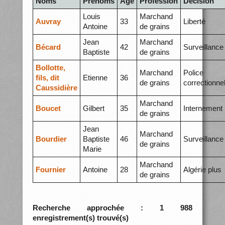
Noms
Prénoms
Âge
Profession
Décision
Louis
Marchand
Auvray
33
Liberté
Antoine
de grains
Jean
Marchand
Bécard
42
Surveillance
Baptiste
de grains
Bollotte,
Marchand
Police
fils, dit
Etienne
36
de grains
correctionnel
Caussidière
Marchand
Boucet
Gilbert
35
Internement
de grains
Jean
Marchand
Bourdier
Baptiste
46
Surveillance
de grains
Marie
Marchand
Fournier
Antoine
28
Algérie plus
de grains
Recherche approchée : 1 988
enregistrement(s) trouvé(s)