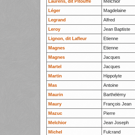
Laurens, dit Pitouffe
Melchior
Léger
Magdelaine
Legrand
Alfred
Leroy
Jean Baptiste
Lignon, dit Lafleur
Etienne
Magnes
Etienne
Magnes
Jacques
Martel
Jacques
Martin
Hippolyte
Mas
Antoine
Maurin
Barthélémy
Maury
François Jean
Mazuc
Pierre
Melchior
Jean Joseph
Michel
Fulcrand