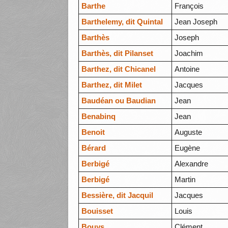
Barthe
François
Barthelemy, dit Quintal
Jean Joseph
Barthès
Joseph
Barthès, dit Pilanset
Joachim
Barthez, dit Chicanel
Antoine
Barthez, dit Milet
Jacques
Baudéan ou Baudian
Jean
Benabinq
Jean
Benoit
Auguste
Bérard
Eugène
Berbigé
Alexandre
Berbigé
Martin
Bessière, dit Jacquil
Jacques
Bouisset
Louis
Bouys
Clément