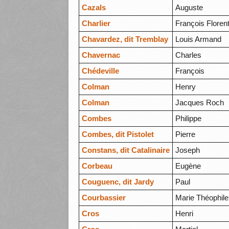
Cazals
Auguste
Charlier
François Florent
Chavardez, dit Tremblay
Louis Armand
Chavernac
Charles
Chédeville
François
Colman
Henry
Colman
Jacques Roch
Combes
Philippe
Combes, dit Pistolet
Pierre
Constans, dit Catalinaire
Joseph
Corbeau
Eugène
Couguenc, dit Jardy
Paul
Courbassier
Marie Théophile
Cros
Henri