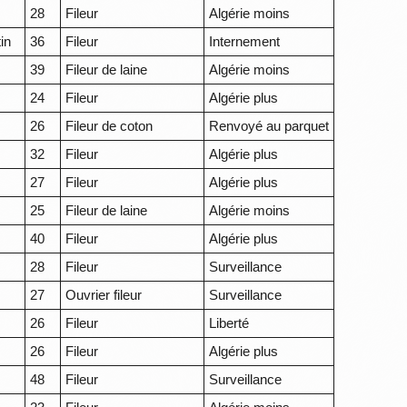
28
Fileur
Algérie moins
in
36
Fileur
Internement
39
Fileur de laine
Algérie moins
24
Fileur
Algérie plus
26
Fileur de coton
Renvoyé au parquet
32
Fileur
Algérie plus
27
Fileur
Algérie plus
25
Fileur de laine
Algérie moins
40
Fileur
Algérie plus
28
Fileur
Surveillance
27
Ouvrier fileur
Surveillance
26
Fileur
Liberté
26
Fileur
Algérie plus
48
Fileur
Surveillance