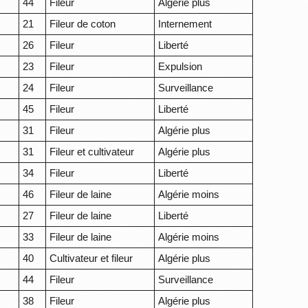
44
Fileur
Algérie plus
21
Fileur de coton
Internement
26
Fileur
Liberté
23
Fileur
Expulsion
24
Fileur
Surveillance
45
Fileur
Liberté
31
Fileur
Algérie plus
31
Fileur et cultivateur
Algérie plus
34
Fileur
Liberté
46
Fileur de laine
Algérie moins
27
Fileur de laine
Liberté
33
Fileur de laine
Algérie moins
40
Cultivateur et fileur
Algérie plus
44
Fileur
Surveillance
38
Fileur
Algérie plus