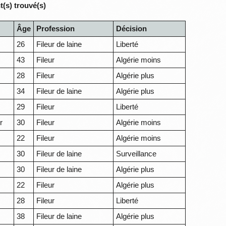
(s) trouvé(s)
Âge
Profession
Décision
26
Fileur de laine
Liberté
43
Fileur
Algérie moins
28
Fileur
Algérie plus
34
Fileur de laine
Algérie plus
29
Fileur
Liberté
r
30
Fileur
Algérie moins
22
Fileur
Algérie moins
30
Fileur de laine
Surveillance
30
Fileur de laine
Algérie plus
22
Fileur
Algérie plus
28
Fileur
Liberté
38
Fileur de laine
Algérie plus