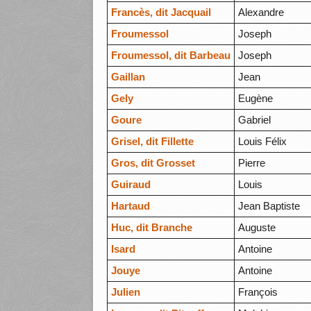
Francès, dit Jacquail
Alexandre
Froumessol
Joseph
Froumessol, dit Barbeau
Joseph
Gaillan
Jean
Gely
Eugène
Goure
Gabriel
Grisel, dit Fillette
Louis Félix
Gros, dit Grosset
Pierre
Guiraud
Louis
Hartaud
Jean Baptiste
Huc, dit Branche
Auguste
Isard
Antoine
Jouye
Antoine
Julien
François