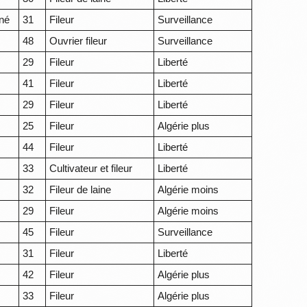
ené
31
Fileur
Surveillance
48
Ouvrier fileur
Surveillance
29
Fileur
Liberté
41
Fileur
Liberté
29
Fileur
Liberté
25
Fileur
Algérie plus
44
Fileur
Liberté
33
Cultivateur et fileur
Liberté
32
Fileur de laine
Algérie moins
29
Fileur
Algérie moins
45
Fileur
Surveillance
31
Fileur
Liberté
42
Fileur
Algérie plus
33
Fileur
Algérie plus