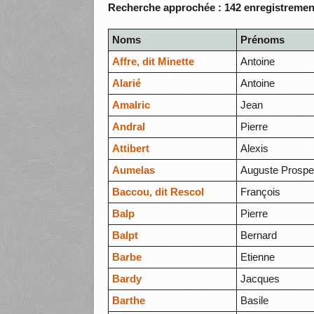
Recherche approchée : 142 enregistrement
Noms
Prénoms
Affre, dit Minette
Antoine
Alarié
Antoine
Amalric
Jean
Andral
Pierre
Attibert
Alexis
Aumelas
Auguste Prospe
Baccou, dit Rescol
François
Balp
Pierre
Balpt
Bernard
Barbe
Etienne
Bardy
Jacques
Barthe
Basile