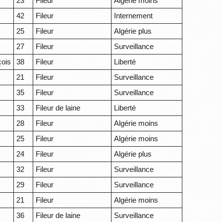
23
Fileur
Algérie moins
42
Fileur
Internement
25
Fileur
Algérie plus
27
Fileur
Surveillance
çois
38
Fileur
Liberté
21
Fileur
Surveillance
35
Fileur
Surveillance
33
Fileur de laine
Liberté
28
Fileur
Algérie moins
25
Fileur
Algérie moins
24
Fileur
Algérie plus
32
Fileur
Surveillance
29
Fileur
Surveillance
21
Fileur
Algérie moins
36
Fileur de laine
Surveillance