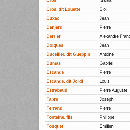
Cros
Martial
Cros, dit Louette
Eloi
Cuxac
Jean
Danjard
Pierre
Derrier
Alexandre Fran
Dolques
Jean
Ducellier, dit Gueppin
Antoine
Dumas
Gabriel
Escande
Pierre
Escande, dit Jordi
Louis
Estrabaud
Pierre Auguste
Fabre
Joseph
Ferrand
Pierre
Fontaine, fils
Philippe
Fouquet
Emilien