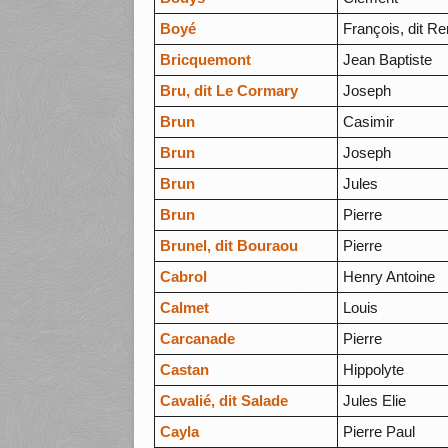
Boyé
François, dit R
Bricquemont
Jean Baptiste
Bru, dit Le Cormary
Joseph
Brun
Casimir
Brun
Joseph
Brun
Jules
Brun
Pierre
Brunel, dit Bouraou
Pierre
Cabrol
Henry Antoine
Calmet
Louis
Carcanade
Pierre
Castan
Hippolyte
Cavalié, dit Salade
Jules Elie
Cayla
Pierre Paul