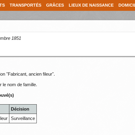
TS
TRANSPORTÉS
GRÂCES
LIEUX DE NAISSANCE
DOMICI
cembre 1851
on "Fabricant, ancien fileur".
r le nom de famille.
ouvé(s)
Décision
ileur
Surveillance