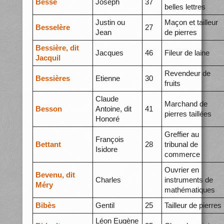
Besse
Joseph
37
belles lettres
Justin ou
Maçon et tailleur
Besselère
27
Jean
de pierres
Bessière, dit
Jacques
46
Fileur de laine
Jacquil
Revendeur de
Bessières
Etienne
30
fruits
Claude
Marchand de
Besson
Antoine, dit
41
pierres taillées
Honoré
Greffier au
François
Bettant
28
tribunal de
Isidore
commerce
Ouvrier en
Bevenu, dit
Charles
instruments de
Méry
mathématiques
Bibès
Gentil
25
Tailleur de pierres
Léon Eugène