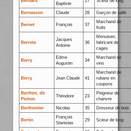
Bernard
27
Scieur de long
Baptiste
Bernascon
Claude
28
Garçon de salle
Marchand de
Bernet
François
37
fruits
Menuisier,
Jacques
Berreta
36
fabricant de
Antoine
cages
Edme
Marchand de
Berry
34
Augustin
vins
Marchand de
Berry
Jean Claude
41
rubans en
coupons
Berthier, dit
Peigneur de
Théodore
23
Pichon
chanvre
Berthomier
Nicolas
35
Dresseur de bois
François
Bertin
29
Scieur de long
Stanislas