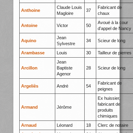
Claude Louis
Fabricant de
Anthoine
37
Magloire
chaux
Avoué à la cour
Antoine
Victor
50
d'appel de Nancy
Jean
Aquino
34
Scieur de long
Sylvestre
Arambasse
Louis
30
Tailleur de pierres
Jean
Arcillon
Baptiste
28
Scieur de long
Agenor
Fabricant de
Argeliès
André
54
peignes
Ex huissier,
fabricant de
Armand
Jérôme
produits
chimiques
Arnaud
Léonard
18
Clerc de notaire