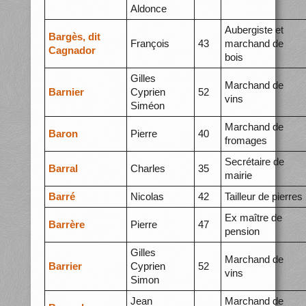
Aldonce
Aubergiste et
Bargès, dit
François
43
marchand de
Cagnador
bois
Gilles
Marchand de
Barnier
Cyprien
52
vins
Siméon
Marchand de
Baron
Pierre
40
fromages
Secrétaire de
Barral
Charles
35
mairie
Barré
Nicolas
42
Tailleur de pierres
Ex maître de
Barrère
Pierre
47
pension
Gilles
Marchand de
Barrier
Cyprien
52
vins
Simon
Jean
Marchand de