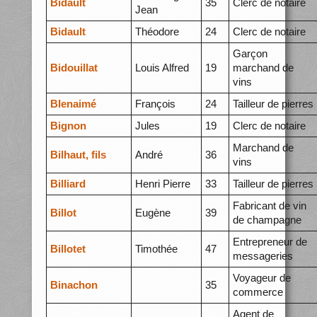
Bidault
35
Clerc de notaire
Jean
Bidault
Théodore
24
Clerc de notaire
Garçon
Bidouillat
Louis Alfred
19
marchand de
vins
BIenaimé
François
24
Tailleur de pierres
Bignon
Jules
19
Clerc de notaire
Marchand de
Bilhaut, fils
André
36
vins
Billiard
Henri Pierre
33
Tailleur de pierres
Fabricant de vin
Billot
Eugène
39
de champagne
Entrepreneur de
Billotet
Timothée
47
messageries
Voyageur de
Binachon
35
commerce
Agent de