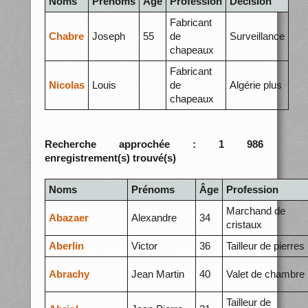
Noms
Prénoms
Âge
Profession
Décision
Fabricant
Chabre
Joseph
55
de
Surveillance
chapeaux
Fabricant
Nicolas
Louis
de
Algérie plus
chapeaux
Recherche approchée : 1 986
enregistrement(s) trouvé(s)
Noms
Prénoms
Âge
Profession
Marchand de
Abazaer
Alexandre
34
cristaux
Aberlin
Victor
36
Tailleur de pierres
Abrachy
Jean Martin
40
Valet de chambre
Tailleur de