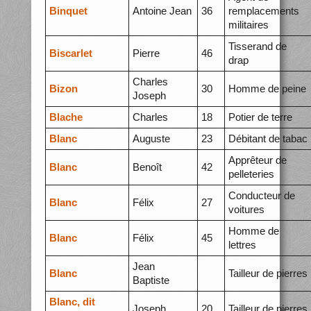
Binquet
Antoine Jean
36
remplacements
militaires
Tisserand de
Biscarlet
Pierre
46
drap
Charles
Bizon
30
Homme de peine
Joseph
Blache
Charles
18
Potier de terre
Blanc
Auguste
23
Débitant de tabac
Apprêteur de
Blanc
Benoît
42
pelleteries
Conducteur de
Blanc
Félix
27
voitures
Homme de
Blanc
Félix
45
lettres
Jean
Blanc
Tailleur de pierres
Baptiste
Blanc, dit
Joseph
20
Tailleur de pierres