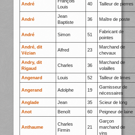
François
André
40
Tailleur de pierres
Louis
Jean
André
36
Maître de poste
Baptiste
Fabricant de
André
Simon
51
pointes
André, dit
Marchand de
Alfred
23
Vézian
chevaux
Andry, dit
Marchand de
Charles
36
Rigaud
volailles
Angenard
Louis
52
Tailleur de limes
Garnisseur de
Angerand
Adolphe
19
nécessaires
Anglade
Jean
35
Scieur de long
Anot
Benoît
60
Peigneur de laine
Garçon
Charles
Anthaume
21
marchand de
Firmin
vins