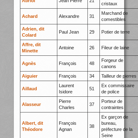
Abriol
Jean Pierre
21
cristaux
Marchand de
Achard
Alexandre
31
comestibles
Adrien, dit
Paul Jean
29
Potier de terre
Colard
Affre, dit
Antoine
26
Fileur de laine
Minette
Forgeur de
Agnès
François
48
canons
Aiguier
François
34
Tailleur de pierres
Laurent
Ex commissaire
Aillaud
51
Isidore
de police
Pierre
Porteur de
Alasseur
37
Charles
contraintes
Ex garçon de
Albert, dit
François
bureau,
38
Théodore
Agnan
préfecture de la
Seine