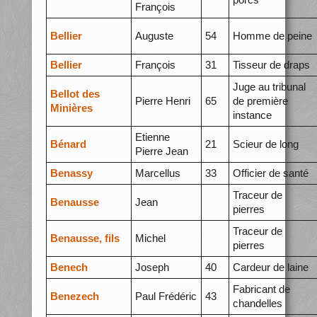
François
Bellier
Auguste
54
Homme de peine
Bellier
François
31
Tisseur de draps
Juge au tribunal
Bellot des
Pierre Henri
65
de première
Minières
instance
Etienne
Bénard
21
Scieur de long
Pierre Jean
Benassy
Marcellus
33
Officier de santé
Traceur de
Benausse
Jean
pierres
Traceur de
Benausse, fils
Michel
pierres
Benech
Joseph
40
Cardeur de laine
Fabricant de
Benezech
Paul Frédéric
43
chandelles