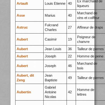
Ex marchand de
Artault
Louis Etienne
40
liqueurs
Marchand de
Asse
Marius
40
vins et coiffeur
Fulcrand
Astruc
27
Affineur de draps
Charles
Peigneur de
Aubert
Casimir
19
chanvre
Aubert
Jean Louis
36
Tailleur de pierres
Aubert
Joseph
22
Homme de peine
Marchand de
Aubert
Joseph
46
bois
Aubert, dit
Jean
49
Tailleur de pierres
Zeng
Baptiste
Gabriel
Homme de
Aubertin
Antoine
42
lettres
Nicolas