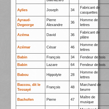
Fabricant de
Aylies
Joseph
34
casquettes
Ayraud-
Pierre
Homme de
36
Degeorge
Alexandre
lettres
Fabricant de
Azéma
David
36
plâtre
Homme de
Azémar
César
46
lettres
Babin
François
34
Fendeur de bois
Babin
Lazare
64
Fendeur de bois
Homme de
Babou
Hippolyte
28
lettres
Baccou, dit le
Marchand de
François
48
Tessayé
beurre
Maître de
Bachofen
Pierre
47
musique