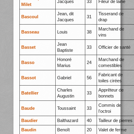
Jacques
33
Fileur de laine
Milet
Jean, dit
Tisserand de
Bascoul
31
Jacques
drap
Marchand de
Basseau
Louis
38
vins
Jean
Basset
33
Officier de santé
Baptiste
Honoré
Marchand de
Basso
24
Marius
comestibles
Fabricant de
Bassot
Gabriel
56
toiles cirées
Charles
Apprêteur de
Batellier
33
Augustin
bonnets
Commis de
Baude
Toussaint
33
l'octroi
Baudier
Balthazard
40
Tailleur de pierres
Baudin
Benoît
20
Valet de ferme