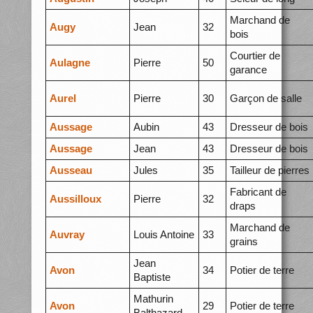
Marchand de
Augy
Jean
32
bois
Courtier de
Aulagne
Pierre
50
garance
Aurel
Pierre
30
Garçon de salle
Aussage
Aubin
43
Dresseur de bois
Aussage
Jean
43
Dresseur de bois
Ausseau
Jules
35
Tailleur de pierres
Fabricant de
Aussilloux
Pierre
32
draps
Marchand de
Auvray
Louis Antoine
33
grains
Jean
Avon
34
Potier de terre
Baptiste
Mathurin
Avon
29
Potier de terre
Balthazard