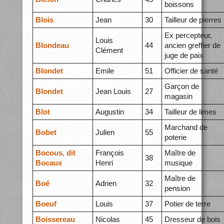
boissons
Blois
Jean
30
Tailleur de pierres
Ex percepteur,
Louis
Blondeau
44
ancien greffier de
Clément
juge de paix
Blondet
Emile
51
Officier de santé
Garçon de
Blondet
Jean Louis
27
magasin
Blot
Augustin
34
Tailleur de limes
Marchand de
Bobet
Julien
55
poterie
Bocous, dit
François
Maître de
38
Bocaux
Henri
musique
Maître de
Boé
Adrien
32
pension
Boeuf
Louis
37
Potier de terre
Boissereau
Nicolas
45
Dresseur de bois