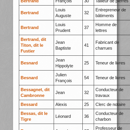
Bertrand
François
30
Tailleur de pierres
Louis
Entrepreneur de
Bertrand
32
Auguste
bâtiments
Louis
Homme de
Bertrand
37
Prudent
lettres
Bertrand, dit
Jean
Fabricant de
Titon, dit le
41
Baptiste
charrues
Fustier
Jean
Besnard
25
Teneur de livres
Hippolyte
Julien
Besnard
54
Teneur de livres
François
Bessagnet, dit
Conducteur de
Jean
32
Cambronne
travaux
Bessard
Alexis
25
Clerc de notaire
Bessas, dit le
Conducteur de
Léonard
36
Tigre
charbon
Professeur de