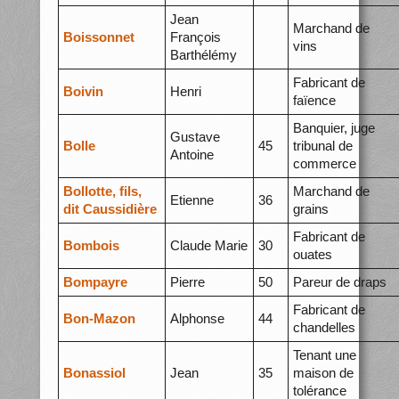
Jean
Marchand de
Boissonnet
François
vins
Barthélémy
Fabricant de
Boivin
Henri
faïence
Banquier, juge
Gustave
Bolle
45
tribunal de
Antoine
commerce
Bollotte, fils,
Marchand de
Etienne
36
dit Caussidière
grains
Fabricant de
Bombois
Claude Marie
30
ouates
Bompayre
Pierre
50
Pareur de draps
Fabricant de
Bon-Mazon
Alphonse
44
chandelles
Tenant une
Bonassiol
Jean
35
maison de
tolérance