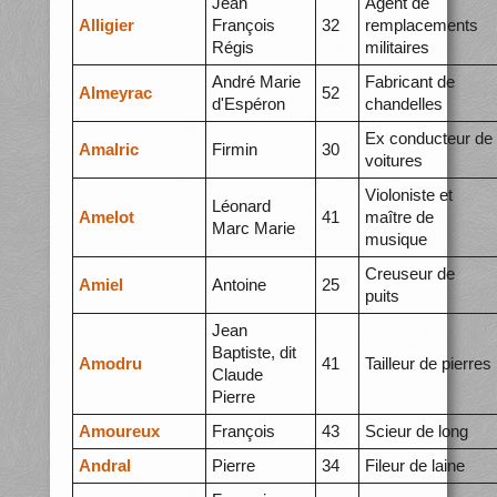
Jean
Agent de
Alligier
François
32
remplacements
Régis
militaires
André Marie
Fabricant de
Almeyrac
52
d'Espéron
chandelles
Ex conducteur de
Amalric
Firmin
30
voitures
Violoniste et
Léonard
Amelot
41
maître de
Marc Marie
musique
Creuseur de
Amiel
Antoine
25
puits
Jean
Baptiste, dit
Amodru
41
Tailleur de pierres
Claude
Pierre
Amoureux
François
43
Scieur de long
Andral
Pierre
34
Fileur de laine