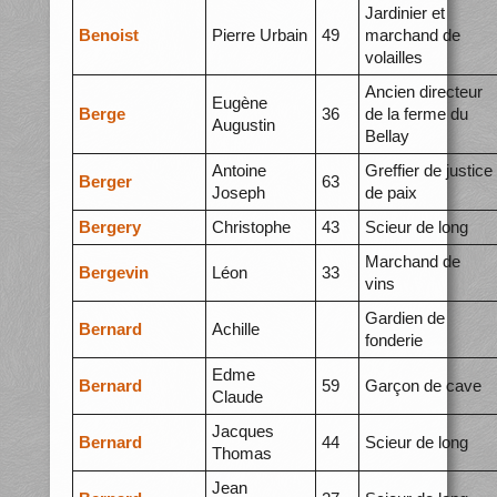
Jardinier et
Benoist
Pierre Urbain
49
marchand de
volailles
Ancien directeur
Eugène
Berge
36
de la ferme du
Augustin
Bellay
Antoine
Greffier de justice
Berger
63
Joseph
de paix
Bergery
Christophe
43
Scieur de long
Marchand de
Bergevin
Léon
33
vins
Gardien de
Bernard
Achille
fonderie
Edme
Bernard
59
Garçon de cave
Claude
Jacques
Bernard
44
Scieur de long
Thomas
Jean