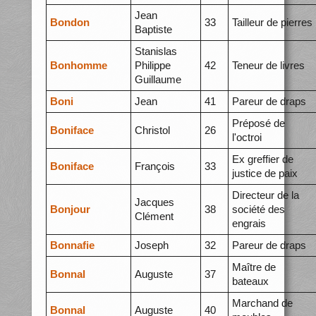
Jean
Bondon
33
Tailleur de pierres
Baptiste
Stanislas
Bonhomme
Philippe
42
Teneur de livres
Guillaume
Boni
Jean
41
Pareur de draps
Préposé de
Boniface
Christol
26
l'octroi
Ex greffier de
Boniface
François
33
justice de paix
Directeur de la
Jacques
Bonjour
38
société des
Clément
engrais
Bonnafie
Joseph
32
Pareur de draps
Maître de
Bonnal
Auguste
37
bateaux
Marchand de
Bonnal
Auguste
40