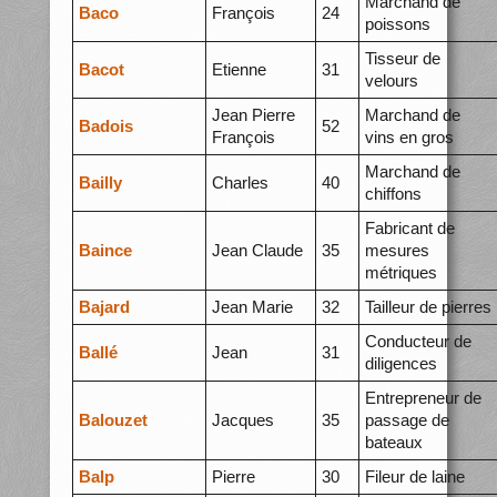
Marchand de
Baco
François
24
poissons
Tisseur de
Bacot
Etienne
31
velours
Jean Pierre
Marchand de
Badois
52
François
vins en gros
Marchand de
Bailly
Charles
40
chiffons
Fabricant de
Baince
Jean Claude
35
mesures
métriques
Bajard
Jean Marie
32
Tailleur de pierres
Conducteur de
Ballé
Jean
31
diligences
Entrepreneur de
Balouzet
Jacques
35
passage de
bateaux
Balp
Pierre
30
Fileur de laine