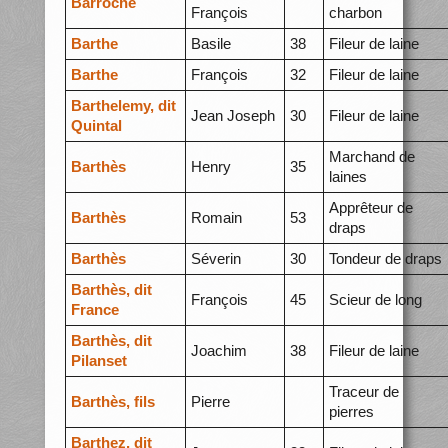
Barroche
François
charbon
Barthe
Basile
38
Fileur de laine
Barthe
François
32
Fileur de laine
Barthelemy, dit
Jean Joseph
30
Fileur de laine
Quintal
Marchand de
Barthès
Henry
35
laines
Apprêteur de
Barthès
Romain
53
draps
Barthès
Séverin
30
Tondeur de draps
Barthès, dit
François
45
Scieur de long
France
Barthès, dit
Joachim
38
Fileur de laine
Pilanset
Traceur de
Barthès, fils
Pierre
pierres
Barthez, dit