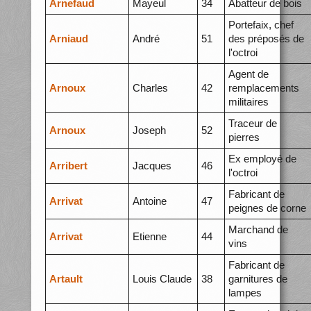
Arnefaud
Mayeul
34
Abatteur de bois
Portefaix, chef
Arniaud
André
51
des préposés de
l'octroi
Agent de
Arnoux
Charles
42
remplacements
militaires
Traceur de
Arnoux
Joseph
52
pierres
Ex employé de
Arribert
Jacques
46
l'octroi
Fabricant de
Arrivat
Antoine
47
peignes de corne
Marchand de
Arrivat
Etienne
44
vins
Fabricant de
Artault
Louis Claude
38
garnitures de
lampes