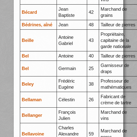
Jean
Marchand de
Bécard
42
Baptiste
grains
Bédrines, aîné
Jean
48
Tailleur de pierres
Propriétaire,
Antoine
Beille
43
capitaine de la
Gabriel
garde nationale
Bel
Antoine
40
Tailleur de pierres
Garnisseur de
Bel
Germain
25
draps
Frédéric
Professeur de
Beley
38
Eugène
mathématiques
Fabricant de
Bellaman
Célestin
26
crème de tartre
François
Marchand de
Bellanger
Julien
vins
Charles
Marchand de
Bellavoine
Alexandre
59
porcs