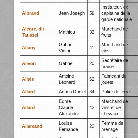
Instituteur, ex
Albrand
Jean Joseph
58
capitaine de la
garde nationale
Alègre, dit
Marchand de
Mathieu
32
Taussel
fruits
Gabriel
Marchand de
Aliany
41
Victor
vins
Secrétaire de
Alivon
Gabriel
20
mairie
Antoine
Fabricant de
Allais
62
Léonard
jouets
Allard
Adrien Daniel
34
Potier de terre
Edme
Marchand de
Allard
Claude
42
vins et de
Alexandre
chevaux
Louise
Femme de
Allemand
22
Fernande
ménage