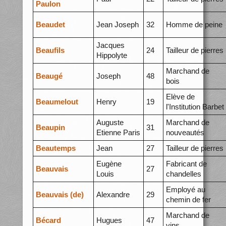
Paulon
Beaudet
Jean Joseph
32
Homme de peine
Jacques
Beaufils
24
Tailleur de pierres
Hippolyte
Marchand de
Beaugé
Joseph
48
bois
Elève de
Beaumelout
Henry
19
l'Institution Barbet
Auguste
Marchand de
Beaupin
31
Etienne Paris
nouveautés
Beautemps
Jean
27
Tailleur de pierres
Eugène
Fabricant de
Beauvais
27
Louis
chandelles
Employé au
Beauvais (de)
Alexandre
29
chemin de fer
Marchand de
Bécard
Hugues
47
vins