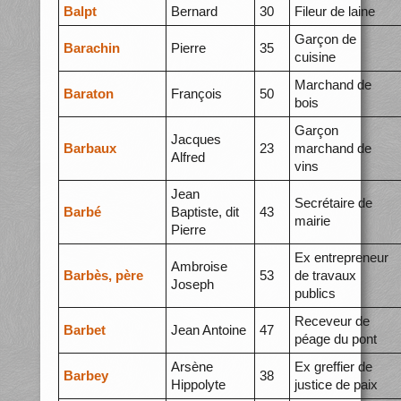
Balpt
Bernard
30
Fileur de laine
Garçon de
Barachin
Pierre
35
cuisine
Marchand de
Baraton
François
50
bois
Garçon
Jacques
Barbaux
23
marchand de
Alfred
vins
Jean
Secrétaire de
Barbé
Baptiste, dit
43
mairie
Pierre
Ex entrepreneur
Ambroise
Barbès, père
53
de travaux
Joseph
publics
Receveur de
Barbet
Jean Antoine
47
péage du pont
Arsène
Ex greffier de
Barbey
38
Hippolyte
justice de paix