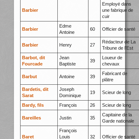
Employé dans
Barbier
une fabrique de
cuir
Edme
Barbier
60
Officier de santé
Antoine
Rédacteur de La
Barbier
Henry
27
Tribune de l'Est
Barbot, dit
Jean
Loueur de
39
Fourcade
Baptiste
chevaux
Fabricant de
Barbut
Antoine
39
plâtre
Bardetis, dit
Joseph
19
Scieur de long
Sarat
Dominique
Bardy, fils
François
26
Scieur de long
Capitaine de la
Bareilles
Justin
35
Garde nationale
François
Baret
Louis
32
Officier de santé