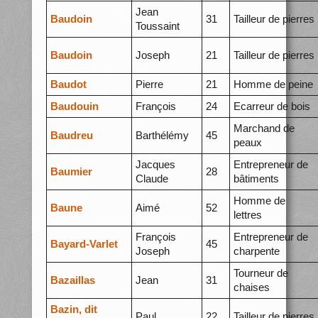
Jean
Baudoin
31
Tailleur de pierres
Toussaint
Baudoin
Joseph
21
Tailleur de pierres
Baudot
Pierre
21
Homme de peine
Baudouin
François
24
Ecarreur de bois
Marchand de
Baudreu
Barthélémy
45
peaux
Jacques
Entrepreneur de
Baumier
28
Claude
bâtiments
Homme de
Baune
Aimé
52
lettres
François
Entrepreneur de
Bayard-Varlet
45
Joseph
charpente
Tourneur de
Bazaillas
Jean
31
chaises
Bazin, dit
Paul
22
Tailleur de pierres