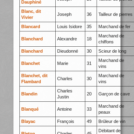
Dauphiné
Blanc, dit
Joseph
36
Tailleur de pierres
Vivier
Blancard
Louis Isidore
35
Marchand de fer
Marchand de
Blanchard
Alexandre
18
chiffons
Blanchard
Dieudonné
30
Scieur de long
Marchand de
Blanchet
Marie
31
vins
Blanchet, dit
Marchand de
Charles
30
Flambard
vins
Charles
Blandin
20
Garçon de cave
Justin
Marchand de
Blanqué
Antoine
33
peaux
Blayac
François
49
Brûleur de vin
Débitant de
Bleton
Charles
45