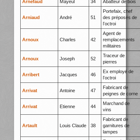
Arnefaud
Mayeul
34
Abatteur de bois
Portefaix, chef
Arniaud
André
51
des préposés de
l'octroi
Agent de
Arnoux
Charles
42
remplacements
militaires
Traceur de
Arnoux
Joseph
52
pierres
Ex employé de
Arribert
Jacques
46
l'octroi
Fabricant de
Arrivat
Antoine
47
peignes de corne
Marchand de
Arrivat
Etienne
44
vins
Fabricant de
Artault
Louis Claude
38
garnitures de
lampes