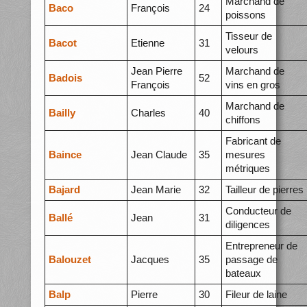
Marchand de
Baco
François
24
poissons
Tisseur de
Bacot
Etienne
31
velours
Jean Pierre
Marchand de
Badois
52
François
vins en gros
Marchand de
Bailly
Charles
40
chiffons
Fabricant de
Baince
Jean Claude
35
mesures
métriques
Bajard
Jean Marie
32
Tailleur de pierres
Conducteur de
Ballé
Jean
31
diligences
Entrepreneur de
Balouzet
Jacques
35
passage de
bateaux
Balp
Pierre
30
Fileur de laine