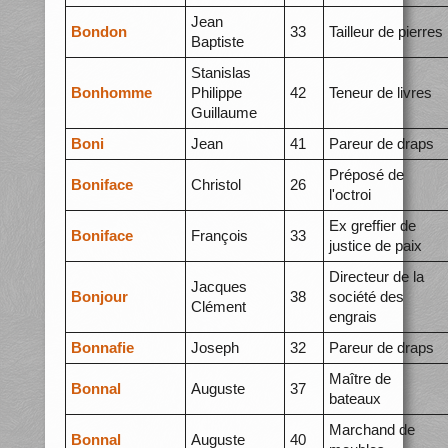
Jean
Bondon
33
Tailleur de pierres
Baptiste
Stanislas
Bonhomme
Philippe
42
Teneur de livres
Guillaume
Boni
Jean
41
Pareur de draps
Préposé de
Boniface
Christol
26
l'octroi
Ex greffier de
Boniface
François
33
justice de paix
Directeur de la
Jacques
Bonjour
38
société des
Clément
engrais
Bonnafie
Joseph
32
Pareur de draps
Maître de
Bonnal
Auguste
37
bateaux
Marchand de
Bonnal
Auguste
40