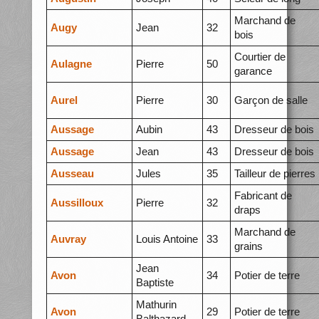
Marchand de
Augy
Jean
32
bois
Courtier de
Aulagne
Pierre
50
garance
Aurel
Pierre
30
Garçon de salle
Aussage
Aubin
43
Dresseur de bois
Aussage
Jean
43
Dresseur de bois
Ausseau
Jules
35
Tailleur de pierres
Fabricant de
Aussilloux
Pierre
32
draps
Marchand de
Auvray
Louis Antoine
33
grains
Jean
Avon
34
Potier de terre
Baptiste
Mathurin
Avon
29
Potier de terre
Balthazard