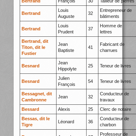
Bertrand
François
30
Tailleur de pierres
Louis
Entrepreneur de
Bertrand
32
Auguste
bâtiments
Louis
Homme de
Bertrand
37
Prudent
lettres
Bertrand, dit
Jean
Fabricant de
Titon, dit le
41
Baptiste
charrues
Fustier
Jean
Besnard
25
Teneur de livres
Hippolyte
Julien
Besnard
54
Teneur de livres
François
Bessagnet, dit
Conducteur de
Jean
32
Cambronne
travaux
Bessard
Alexis
25
Clerc de notaire
Bessas, dit le
Conducteur de
Léonard
36
Tigre
charbon
Professeur de