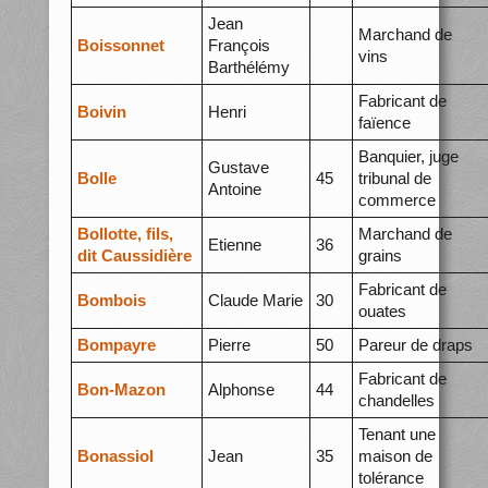
Jean
Marchand de
Boissonnet
François
vins
Barthélémy
Fabricant de
Boivin
Henri
faïence
Banquier, juge
Gustave
Bolle
45
tribunal de
Antoine
commerce
Bollotte, fils,
Marchand de
Etienne
36
dit Caussidière
grains
Fabricant de
Bombois
Claude Marie
30
ouates
Bompayre
Pierre
50
Pareur de draps
Fabricant de
Bon-Mazon
Alphonse
44
chandelles
Tenant une
Bonassiol
Jean
35
maison de
tolérance