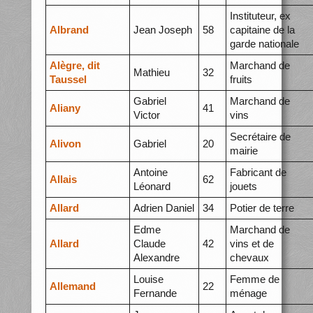
Instituteur, ex
Albrand
Jean Joseph
58
capitaine de la
garde nationale
Alègre, dit
Marchand de
Mathieu
32
Taussel
fruits
Gabriel
Marchand de
Aliany
41
Victor
vins
Secrétaire de
Alivon
Gabriel
20
mairie
Antoine
Fabricant de
Allais
62
Léonard
jouets
Allard
Adrien Daniel
34
Potier de terre
Edme
Marchand de
Allard
Claude
42
vins et de
Alexandre
chevaux
Louise
Femme de
Allemand
22
Fernande
ménage