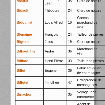
Bidault
35
Clerc de notaire
Jean
Bidault
Théodore
24
Clerc de notaire
Garçon
Bidouillat
Louis Alfred
19
marchand de
vins
BIenaimé
François
24
Tailleur de pierres
Bignon
Jules
19
Clerc de notaire
Marchand de
Bilhaut, fils
André
36
vins
Billiard
Henri Pierre
33
Tailleur de pierres
Fabricant de vin
Billot
Eugène
39
de champagne
Entrepreneur de
Billotet
Timothée
47
messageries
Voyageur de
Binachon
35
commerce
Agent de