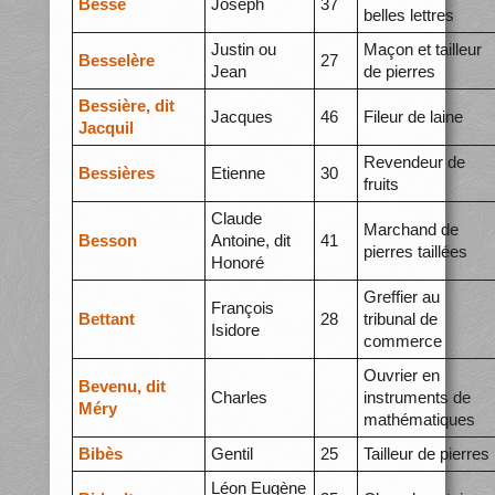
Besse
Joseph
37
belles lettres
Justin ou
Maçon et tailleur
Besselère
27
Jean
de pierres
Bessière, dit
Jacques
46
Fileur de laine
Jacquil
Revendeur de
Bessières
Etienne
30
fruits
Claude
Marchand de
Besson
Antoine, dit
41
pierres taillées
Honoré
Greffier au
François
Bettant
28
tribunal de
Isidore
commerce
Ouvrier en
Bevenu, dit
Charles
instruments de
Méry
mathématiques
Bibès
Gentil
25
Tailleur de pierres
Léon Eugène