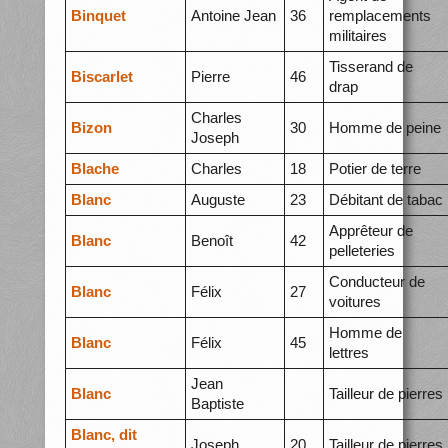
Binquet
Antoine Jean
36
remplacements
militaires
Tisserand de
Biscarlet
Pierre
46
drap
Charles
Bizon
30
Homme de peine
Joseph
Blache
Charles
18
Potier de terre
Blanc
Auguste
23
Débitant de tabac
Apprêteur de
Blanc
Benoît
42
pelleteries
Conducteur de
Blanc
Félix
27
voitures
Homme de
Blanc
Félix
45
lettres
Jean
Blanc
Tailleur de pierres
Baptiste
Blanc, dit
Joseph
20
Tailleur de pierres