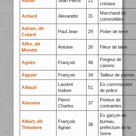
Abriol
Jean Pierre
21
cristaux
Marchand de
Achard
Alexandre
31
comestibles
Adrien, dit
Paul Jean
29
Potier de terre
Colard
Affre, dit
Antoine
26
Fileur de laine
Minette
Forgeur de
Agnès
François
48
canons
Aiguier
François
34
Tailleur de pierres
Laurent
Ex commissaire
Aillaud
51
Isidore
de police
Pierre
Porteur de
Alasseur
37
Charles
contraintes
Ex garçon de
Albert, dit
François
bureau,
38
Théodore
Agnan
préfecture de la
Seine