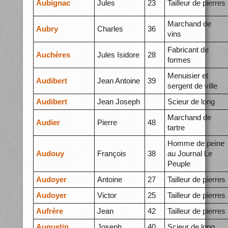
Aubignac
Jules
23
Tailleur de pierres
Marchand de
Aubry
Charles
36
vins
Fabricant de
Auchères
Jules Isidore
28
formes
Menuisier et
Audibert
Jean Antoine
39
sergent de ville
Audibert
Jean Joseph
Scieur de long
Marchand de
Audier
Pierre
48
tartre
Homme de peine
Audouy
François
38
au Journal Le
Peuple
Audoyer
Antoine
27
Tailleur de pierres
Audoyer
Victor
25
Tailleur de pierres
Aufrère
Jean
42
Tailleur de pierres
Augustin
Joseph
40
Scieur de long