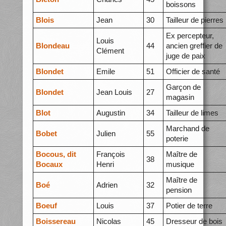
boissons
Blois
Jean
30
Tailleur de pierres
Ex percepteur,
Louis
Blondeau
44
ancien greffier de
Clément
juge de paix
Blondet
Emile
51
Officier de santé
Garçon de
Blondet
Jean Louis
27
magasin
Blot
Augustin
34
Tailleur de limes
Marchand de
Bobet
Julien
55
poterie
Bocous, dit
François
Maître de
38
Bocaux
Henri
musique
Maître de
Boé
Adrien
32
pension
Boeuf
Louis
37
Potier de terre
Boissereau
Nicolas
45
Dresseur de bois