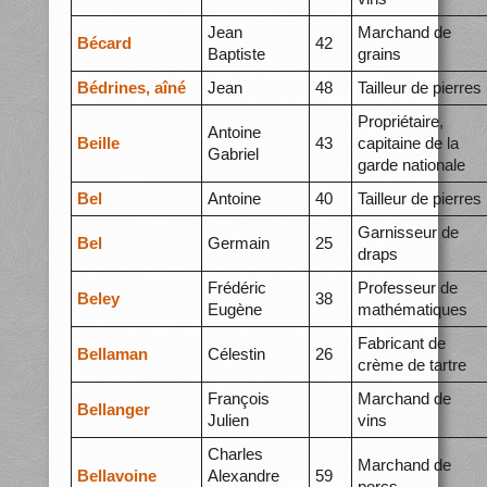
Jean
Marchand de
Bécard
42
Baptiste
grains
Bédrines, aîné
Jean
48
Tailleur de pierres
Propriétaire,
Antoine
Beille
43
capitaine de la
Gabriel
garde nationale
Bel
Antoine
40
Tailleur de pierres
Garnisseur de
Bel
Germain
25
draps
Frédéric
Professeur de
Beley
38
Eugène
mathématiques
Fabricant de
Bellaman
Célestin
26
crème de tartre
François
Marchand de
Bellanger
Julien
vins
Charles
Marchand de
Bellavoine
Alexandre
59
porcs