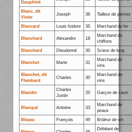
Dauphiné
Blanc, dit
Joseph
36
Tailleur de pierres
Vivier
Blancard
Louis Isidore
35
Marchand de fer
Marchand de
Blanchard
Alexandre
18
chiffons
Blanchard
Dieudonné
30
Scieur de long
Marchand de
Blanchet
Marie
31
vins
Blanchet, dit
Marchand de
Charles
30
Flambard
vins
Charles
Blandin
20
Garçon de cave
Justin
Marchand de
Blanqué
Antoine
33
peaux
Blayac
François
49
Brûleur de vin
Débitant de
Bleton
Charles
45