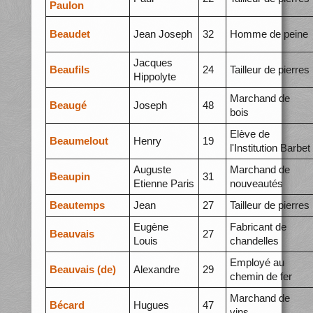
Paulon
Beaudet
Jean Joseph
32
Homme de peine
Jacques
Beaufils
24
Tailleur de pierres
Hippolyte
Marchand de
Beaugé
Joseph
48
bois
Elève de
Beaumelout
Henry
19
l'Institution Barbet
Auguste
Marchand de
Beaupin
31
Etienne Paris
nouveautés
Beautemps
Jean
27
Tailleur de pierres
Eugène
Fabricant de
Beauvais
27
Louis
chandelles
Employé au
Beauvais (de)
Alexandre
29
chemin de fer
Marchand de
Bécard
Hugues
47
vins