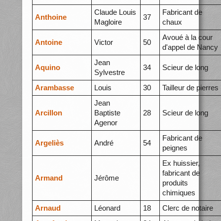
Claude Louis
Fabricant de
Anthoine
37
Magloire
chaux
Avoué à la cour
Antoine
Victor
50
d'appel de Nancy
Jean
Aquino
34
Scieur de long
Sylvestre
Arambasse
Louis
30
Tailleur de pierres
Jean
Arcillon
Baptiste
28
Scieur de long
Agenor
Fabricant de
Argeliès
André
54
peignes
Ex huissier,
fabricant de
Armand
Jérôme
produits
chimiques
Arnaud
Léonard
18
Clerc de notaire