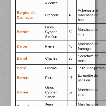
Aldonce
Aubergiste et
Bargès, dit
François
43
marchand de
Cagnador
bois
Gilles
Marchand de
Barnier
Cyprien
52
vins
Siméon
Marchand de
Baron
Pierre
40
fromages
Secrétaire de
Barral
Charles
35
mairie
Barré
Nicolas
42
Tailleur de pierres
Ex maître de
Barrère
Pierre
47
pension
Gilles
Marchand de
Barrier
Cyprien
52
vins
Simon
Jean
Marchand de