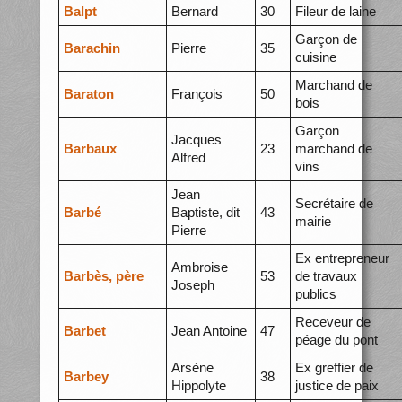
Balpt
Bernard
30
Fileur de laine
Garçon de
Barachin
Pierre
35
cuisine
Marchand de
Baraton
François
50
bois
Garçon
Jacques
Barbaux
23
marchand de
Alfred
vins
Jean
Secrétaire de
Barbé
Baptiste, dit
43
mairie
Pierre
Ex entrepreneur
Ambroise
Barbès, père
53
de travaux
Joseph
publics
Receveur de
Barbet
Jean Antoine
47
péage du pont
Arsène
Ex greffier de
Barbey
38
Hippolyte
justice de paix