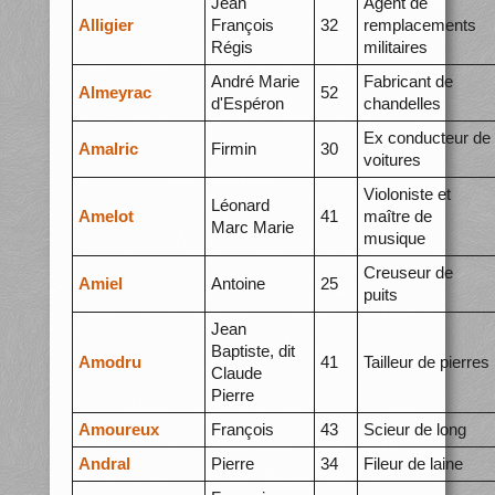
Jean
Agent de
Alligier
François
32
remplacements
Régis
militaires
André Marie
Fabricant de
Almeyrac
52
d'Espéron
chandelles
Ex conducteur de
Amalric
Firmin
30
voitures
Violoniste et
Léonard
Amelot
41
maître de
Marc Marie
musique
Creuseur de
Amiel
Antoine
25
puits
Jean
Baptiste, dit
Amodru
41
Tailleur de pierres
Claude
Pierre
Amoureux
François
43
Scieur de long
Andral
Pierre
34
Fileur de laine