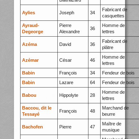
Fabricant de
Aylies
Joseph
34
casquettes
Ayraud-
Pierre
Homme de
36
Degeorge
Alexandre
lettres
Fabricant de
Azéma
David
36
plâtre
Homme de
Azémar
César
46
lettres
Babin
François
34
Fendeur de bois
Babin
Lazare
64
Fendeur de bois
Homme de
Babou
Hippolyte
28
lettres
Baccou, dit le
Marchand de
François
48
Tessayé
beurre
Maître de
Bachofen
Pierre
47
musique