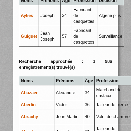
Noms
Prénoms
Âge
Profession
Décision
Fabricant
Aylies
Joseph
34
de
Algérie plus
casquettes
Fabricant
Jean
Guiguet
57
de
Surveillance
Joseph
casquettes
Recherche approchée : 1 986
enregistrement(s) trouvé(s)
Noms
Prénoms
Âge
Profession
Marchand de
Abazaer
Alexandre
34
cristaux
Aberlin
Victor
36
Tailleur de pierres
Abrachy
Jean Martin
40
Valet de chambre
Tailleur de