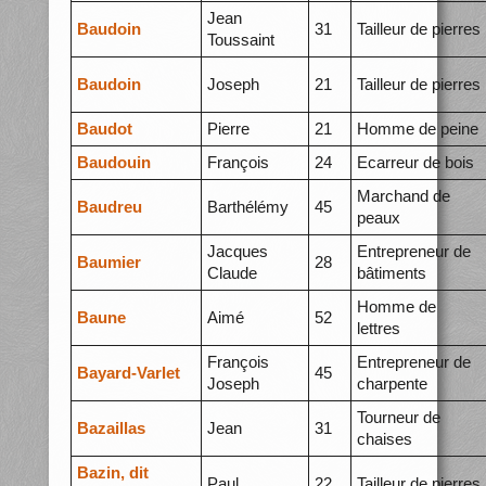
Jean
Baudoin
31
Tailleur de pierres
Toussaint
Baudoin
Joseph
21
Tailleur de pierres
Baudot
Pierre
21
Homme de peine
Baudouin
François
24
Ecarreur de bois
Marchand de
Baudreu
Barthélémy
45
peaux
Jacques
Entrepreneur de
Baumier
28
Claude
bâtiments
Homme de
Baune
Aimé
52
lettres
François
Entrepreneur de
Bayard-Varlet
45
Joseph
charpente
Tourneur de
Bazaillas
Jean
31
chaises
Bazin, dit
Paul
22
Tailleur de pierres