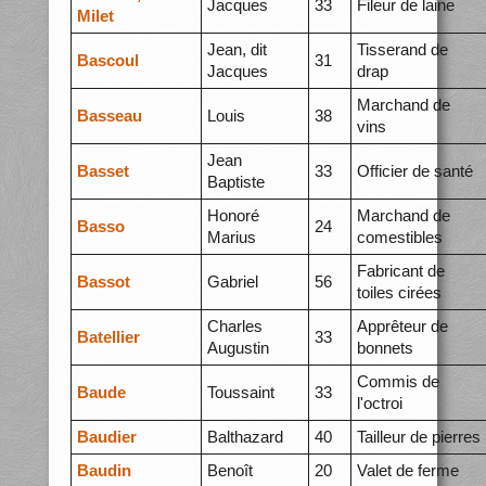
Jacques
33
Fileur de laine
Milet
Jean, dit
Tisserand de
Bascoul
31
Jacques
drap
Marchand de
Basseau
Louis
38
vins
Jean
Basset
33
Officier de santé
Baptiste
Honoré
Marchand de
Basso
24
Marius
comestibles
Fabricant de
Bassot
Gabriel
56
toiles cirées
Charles
Apprêteur de
Batellier
33
Augustin
bonnets
Commis de
Baude
Toussaint
33
l'octroi
Baudier
Balthazard
40
Tailleur de pierres
Baudin
Benoît
20
Valet de ferme