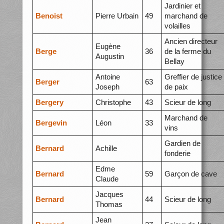
Jardinier et
Benoist
Pierre Urbain
49
marchand de
volailles
Ancien directeur
Eugène
Berge
36
de la ferme du
Augustin
Bellay
Antoine
Greffier de justice
Berger
63
Joseph
de paix
Bergery
Christophe
43
Scieur de long
Marchand de
Bergevin
Léon
33
vins
Gardien de
Bernard
Achille
fonderie
Edme
Bernard
59
Garçon de cave
Claude
Jacques
Bernard
44
Scieur de long
Thomas
Jean