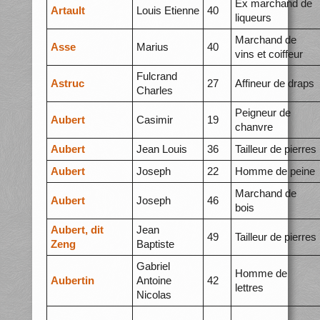
Ex marchand de
Artault
Louis Etienne
40
liqueurs
Marchand de
Asse
Marius
40
vins et coiffeur
Fulcrand
Astruc
27
Affineur de draps
Charles
Peigneur de
Aubert
Casimir
19
chanvre
Aubert
Jean Louis
36
Tailleur de pierres
Aubert
Joseph
22
Homme de peine
Marchand de
Aubert
Joseph
46
bois
Aubert, dit
Jean
49
Tailleur de pierres
Zeng
Baptiste
Gabriel
Homme de
Aubertin
Antoine
42
lettres
Nicolas