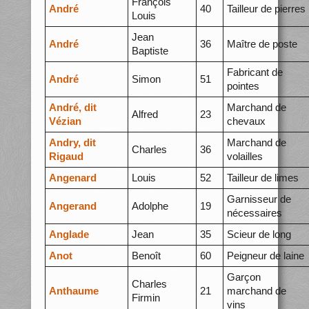
François
André
40
Tailleur de pierres
Louis
Jean
André
36
Maître de poste
Baptiste
Fabricant de
André
Simon
51
pointes
André, dit
Marchand de
Alfred
23
Vézian
chevaux
Andry, dit
Marchand de
Charles
36
Rigaud
volailles
Angenard
Louis
52
Tailleur de limes
Garnisseur de
Angerand
Adolphe
19
nécessaires
Anglade
Jean
35
Scieur de long
Anot
Benoît
60
Peigneur de laine
Garçon
Charles
Anthaume
21
marchand de
Firmin
vins