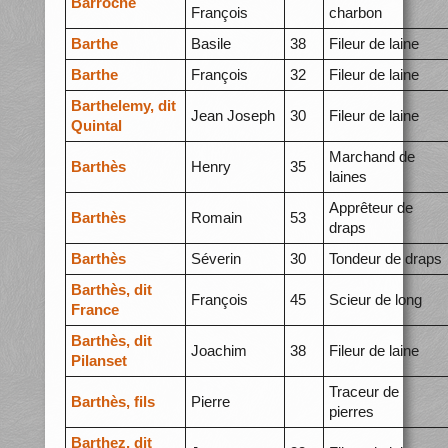
Barroche
François
charbon
Barthe
Basile
38
Fileur de laine
Barthe
François
32
Fileur de laine
Barthelemy, dit
Jean Joseph
30
Fileur de laine
Quintal
Marchand de
Barthès
Henry
35
laines
Apprêteur de
Barthès
Romain
53
draps
Barthès
Séverin
30
Tondeur de draps
Barthès, dit
François
45
Scieur de long
France
Barthès, dit
Joachim
38
Fileur de laine
Pilanset
Traceur de
Barthès, fils
Pierre
pierres
Barthez, dit