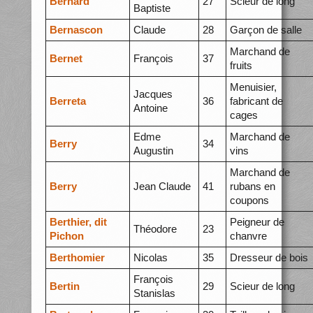
Bernard
27
Scieur de long
Baptiste
Bernascon
Claude
28
Garçon de salle
Marchand de
Bernet
François
37
fruits
Menuisier,
Jacques
Berreta
36
fabricant de
Antoine
cages
Edme
Marchand de
Berry
34
Augustin
vins
Marchand de
Berry
Jean Claude
41
rubans en
coupons
Berthier, dit
Peigneur de
Théodore
23
Pichon
chanvre
Berthomier
Nicolas
35
Dresseur de bois
François
Bertin
29
Scieur de long
Stanislas