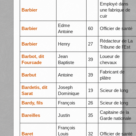
Employé dans
Barbier
une fabrique de
cuir
Edme
Barbier
60
Officier de santé
Antoine
Rédacteur de La
Barbier
Henry
27
Tribune de l'Est
Barbot, dit
Jean
Loueur de
39
Fourcade
Baptiste
chevaux
Fabricant de
Barbut
Antoine
39
plâtre
Bardetis, dit
Joseph
19
Scieur de long
Sarat
Dominique
Bardy, fils
François
26
Scieur de long
Capitaine de la
Bareilles
Justin
35
Garde nationale
François
Baret
Louis
32
Officier de santé