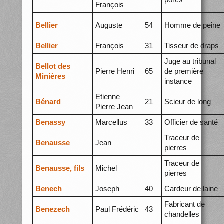
François
Bellier
Auguste
54
Homme de peine
Bellier
François
31
Tisseur de draps
Juge au tribunal
Bellot des
Pierre Henri
65
de première
Minières
instance
Etienne
Bénard
21
Scieur de long
Pierre Jean
Benassy
Marcellus
33
Officier de santé
Traceur de
Benausse
Jean
pierres
Traceur de
Benausse, fils
Michel
pierres
Benech
Joseph
40
Cardeur de laine
Fabricant de
Benezech
Paul Frédéric
43
chandelles