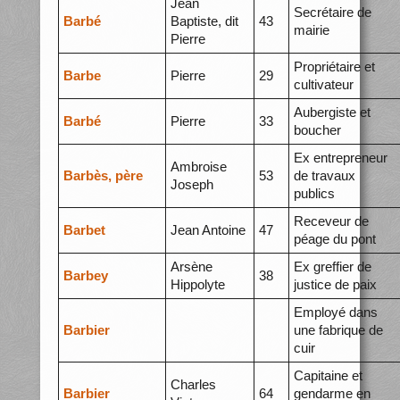
Jean
Secrétaire de
Barbé
Baptiste, dit
43
mairie
Pierre
Propriétaire et
Barbe
Pierre
29
cultivateur
Aubergiste et
Barbé
Pierre
33
boucher
Ex entrepreneur
Ambroise
Barbès, père
53
de travaux
Joseph
publics
Receveur de
Barbet
Jean Antoine
47
péage du pont
Arsène
Ex greffier de
Barbey
38
Hippolyte
justice de paix
Employé dans
Barbier
une fabrique de
cuir
Capitaine et
Charles
Barbier
64
gendarme en