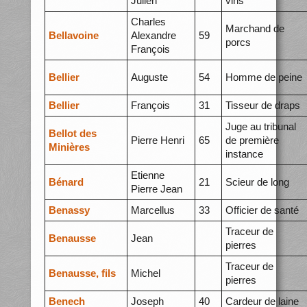
Julien
vins
Charles
Marchand de
Bellavoine
Alexandre
59
porcs
François
Bellier
Auguste
54
Homme de peine
Bellier
François
31
Tisseur de draps
Juge au tribunal
Bellot des
Pierre Henri
65
de première
Minières
instance
Etienne
Bénard
21
Scieur de long
Pierre Jean
Benassy
Marcellus
33
Officier de santé
Traceur de
Benausse
Jean
pierres
Traceur de
Benausse, fils
Michel
pierres
Benech
Joseph
40
Cardeur de laine