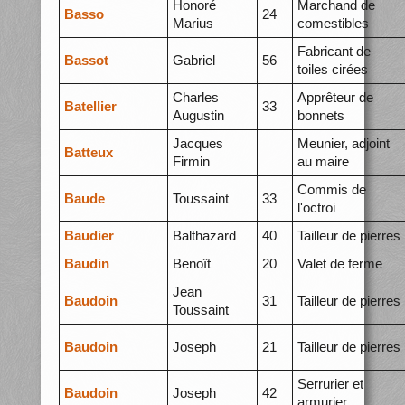
Honoré
Marchand de
Basso
24
Marius
comestibles
Fabricant de
Bassot
Gabriel
56
toiles cirées
Charles
Apprêteur de
Batellier
33
Augustin
bonnets
Jacques
Meunier, adjoint
Batteux
Firmin
au maire
Commis de
Baude
Toussaint
33
l'octroi
Baudier
Balthazard
40
Tailleur de pierres
Baudin
Benoît
20
Valet de ferme
Jean
Baudoin
31
Tailleur de pierres
Toussaint
Baudoin
Joseph
21
Tailleur de pierres
Serrurier et
Baudoin
Joseph
42
armurier