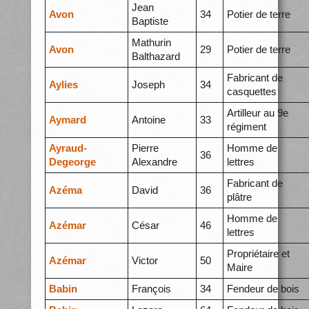
Jean
Avon
34
Potier de terre
Baptiste
Mathurin
Avon
29
Potier de terre
Balthazard
Fabricant de
Aylies
Joseph
34
casquettes
Artilleur au 9e
Aymard
Antoine
33
régiment
Ayraud-
Pierre
Homme de
36
Degeorge
Alexandre
lettres
Fabricant de
Azéma
David
36
plâtre
Homme de
Azémar
César
46
lettres
Propriétaire et
Azémar
Victor
50
Maire
Babin
François
34
Fendeur de bois