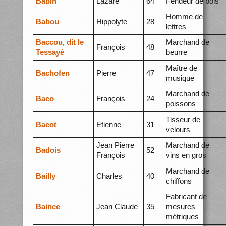
Babin
Lazare
64
Fendeur de bois
Homme de
Babou
Hippolyte
28
lettres
Baccou, dit le
Marchand de
François
48
Tessayé
beurre
Maître de
Bachofen
Pierre
47
musique
Marchand de
Baco
François
24
poissons
Tisseur de
Bacot
Etienne
31
velours
Jean Pierre
Marchand de
Badois
52
François
vins en gros
Marchand de
Bailly
Charles
40
chiffons
Fabricant de
Baince
Jean Claude
35
mesures
métriques