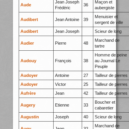
Jean Joseph
Maçon et
Aude
36
Frédéric
aubergiste
Menuisier et
Audibert
Jean Antoine
39
sergent de ville
Audibert
Jean Joseph
Scieur de long
Marchand de
Audier
Pierre
48
tartre
Homme de peine
Audouy
François
38
au Journal Le
Peuple
Audoyer
Antoine
27
Tailleur de pierres
Audoyer
Victor
25
Tailleur de pierres
Aufrère
Jean
42
Tailleur de pierres
Boucher et
Augery
Etienne
33
cabaretier
Augustin
Joseph
40
Scieur de long
Marchand de
Augy
Jean
32