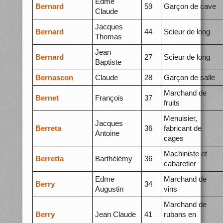
Edme
Bernard
59
Garçon de cave
Claude
Jacques
Bernard
44
Scieur de long
Thomas
Jean
Bernard
27
Scieur de long
Baptiste
Bernascon
Claude
28
Garçon de salle
Marchand de
Bernet
François
37
fruits
Menuisier,
Jacques
Berreta
36
fabricant de
Antoine
cages
Machiniste et
Berretta
Barthélémy
36
cabaretier
Edme
Marchand de
Berry
34
Augustin
vins
Marchand de
Berry
Jean Claude
41
rubans en