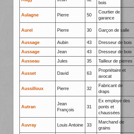
bois
Courtier de
Aulagne
Pierre
50
garance
Aurel
Pierre
30
Garçon de salle
Aussage
Aubin
43
Dresseur de bois
Aussage
Jean
43
Dresseur de bois
Ausseau
Jules
35
Tailleur de pierres
Propriétaire et
Ausset
David
63
avocat
Fabricant de
Aussilloux
Pierre
32
draps
Ex employé des
Jean
Autran
31
ponts et
François
chaussées
Marchand de
Auvray
Louis Antoine
33
grains