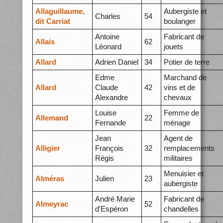
Allaguillaume,
Aubergiste et
Charles
54
dit Carriat
boulanger
Antoine
Fabricant de
Allais
62
Léonard
jouets
Allard
Adrien Daniel
34
Potier de terre
Edme
Marchand de
Allard
Claude
42
vins et de
Alexandre
chevaux
Louise
Femme de
Allemand
22
Fernande
ménage
Jean
Agent de
Alligier
François
32
remplacements
Régis
militaires
Menuisier et
Alméras
Julien
23
aubergiste
André Marie
Fabricant de
Almeyrac
52
d'Espéron
chandelles