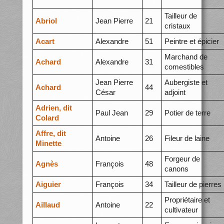
Tailleur de
Abriol
Jean Pierre
21
cristaux
Acart
Alexandre
51
Peintre et épicier
Marchand de
Achard
Alexandre
31
comestibles
Jean Pierre
Aubergiste et
Achard
44
César
adjoint
Adrien, dit
Paul Jean
29
Potier de terre
Colard
Affre, dit
Antoine
26
Fileur de laine
Minette
Forgeur de
Agnès
François
48
canons
Aiguier
François
34
Tailleur de pierres
Propriétaire et
Aillaud
Antoine
22
cultivateur