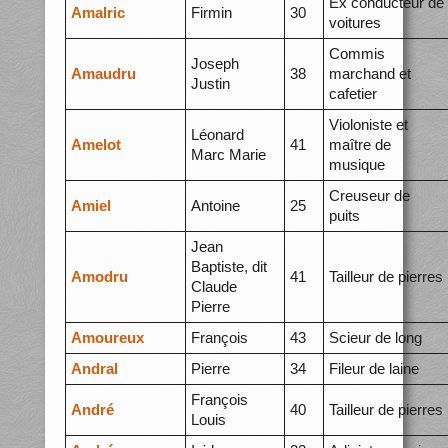
Ex conducteur de
Amalric
Firmin
30
voitures
Commis
Joseph
Amaudru
38
marchand et
Justin
cafetier
Violoniste et
Léonard
Amelot
41
maître de
Marc Marie
musique
Creuseur de
Amiel
Antoine
25
puits
Jean
Baptiste, dit
Amodru
41
Tailleur de pierres
Claude
Pierre
Amoureux
François
43
Scieur de long
Andral
Pierre
34
Fileur de laine
François
André
40
Tailleur de pierres
Louis