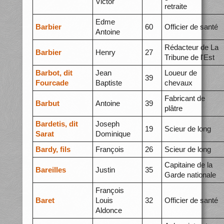
Victor
retraite
Edme
Barbier
60
Officier de santé
Antoine
Rédacteur de La
Barbier
Henry
27
Tribune de l'Est
Barbot, dit
Jean
Loueur de
39
Fourcade
Baptiste
chevaux
Fabricant de
Barbut
Antoine
39
plâtre
Bardetis, dit
Joseph
19
Scieur de long
Sarat
Dominique
Bardy, fils
François
26
Scieur de long
Capitaine de la
Bareilles
Justin
35
Garde nationale
François
Baret
Louis
32
Officier de santé
Aldonce