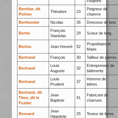
coupons
Berthier, dit
Peigneur de
Théodore
23
Pichon
chanvre
Berthomier
Nicolas
35
Dresseur de bois
François
Bertin
29
Scieur de long
Stanislas
Propriétaire et
Bertou
Jean Honoré
52
Maire
Bertrand
François
30
Tailleur de pierres
Louis
Entrepreneur de
Bertrand
32
Auguste
bâtiments
Louis
Homme de
Bertrand
37
Prudent
lettres
Bertrand, dit
Jean
Fabricant de
Titon, dit le
41
Baptiste
charrues
Fustier
Jean
Besnard
25
Teneur de livres
Hippolyte