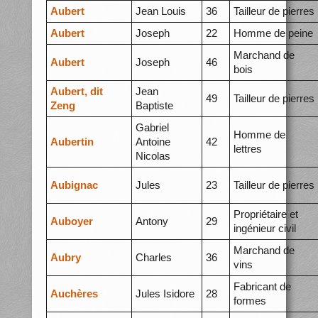
Aubert
Jean Louis
36
Tailleur de pierres
Aubert
Joseph
22
Homme de peine
Marchand de
Aubert
Joseph
46
bois
Aubert, dit
Jean
49
Tailleur de pierres
Zeng
Baptiste
Gabriel
Homme de
Aubertin
Antoine
42
lettres
Nicolas
Aubignac
Jules
23
Tailleur de pierres
Propriétaire et
Auboyer
Antony
29
ingénieur civil
Marchand de
Aubry
Charles
36
vins
Fabricant de
Auchères
Jules Isidore
28
formes