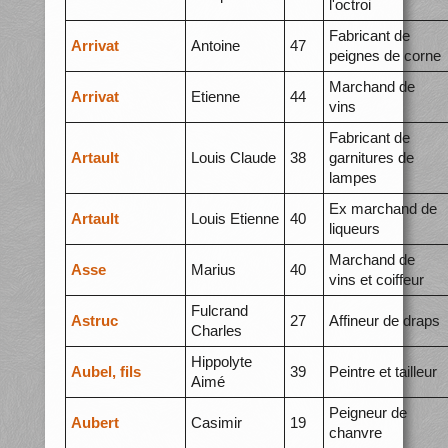
l'octroi
Fabricant de
Arrivat
Antoine
47
peignes de corne
Marchand de
Arrivat
Etienne
44
vins
Fabricant de
Artault
Louis Claude
38
garnitures de
lampes
Ex marchand de
Artault
Louis Etienne
40
liqueurs
Marchand de
Asse
Marius
40
vins et coiffeur
Fulcrand
Astruc
27
Affineur de draps
Charles
Hippolyte
Aubel, fils
39
Peintre et tailleur
Aimé
Peigneur de
Aubert
Casimir
19
chanvre