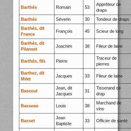
Apprêteur de
Barthès
Romain
53
draps
Barthès
Séverin
30
Tondeur de draps
Barthès, dit
François
45
Scieur de long
France
Barthès, dit
Joachim
38
Fileur de laine
Pilanset
Traceur de
Barthès, fils
Pierre
pierres
Barthez, dit
Jacques
33
Fileur de laine
Milet
Jean, dit
Tisserand de
Bascoul
31
Jacques
drap
Marchand de
Basseau
Louis
38
vins
Jean
Basset
33
Officier de santé
Baptiste