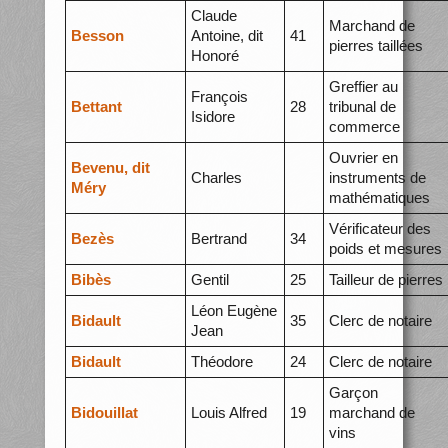
Claude
Marchand de
Besson
Antoine, dit
41
pierres taillées
Honoré
Greffier au
François
Bettant
28
tribunal de
Isidore
commerce
Ouvrier en
Bevenu, dit
Charles
instruments de
Méry
mathématiques
Vérificateur des
Bezès
Bertrand
34
poids et mesures
Bibès
Gentil
25
Tailleur de pierres
Léon Eugène
Bidault
35
Clerc de notaire
Jean
Bidault
Théodore
24
Clerc de notaire
Garçon
Bidouillat
Louis Alfred
19
marchand de
vins