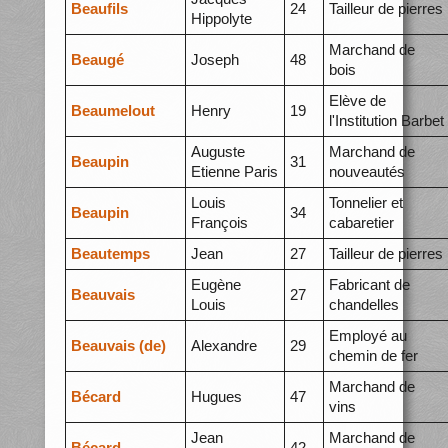
Beaufils
24
Tailleur de pierres
Hippolyte
Marchand de
Beaugé
Joseph
48
bois
Elève de
Beaumelout
Henry
19
l'Institution Barbet
Auguste
Marchand de
Beaupin
31
Etienne Paris
nouveautés
Louis
Tonnelier et
Beaupin
34
François
cabaretier
Beautemps
Jean
27
Tailleur de pierres
Eugène
Fabricant de
Beauvais
27
Louis
chandelles
Employé au
Beauvais (de)
Alexandre
29
chemin de fer
Marchand de
Bécard
Hugues
47
vins
Jean
Marchand de
Bécard
42