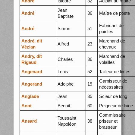
André
Isidore
32
Adjoint au maire
Jean
André
36
Maître de poste
Baptiste
Fabricant de
André
Simon
51
pointes
André, dit
Marchand de
Alfred
23
Vézian
chevaux
Andry, dit
Marchand de
Charles
36
Rigaud
volailles
Angenard
Louis
52
Tailleur de limes
Garnisseur de
Angerand
Adolphe
19
nécessaires
Anglade
Jean
35
Scieur de long
Anot
Benoît
60
Peigneur de laine
Commissaire
Toussaint
Ansard
38
priseur et
Napoléon
brasseur