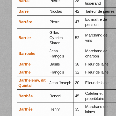
Barral
Pierre
28
tisserand
Barré
Nicolas
42
Tailleur de pierres
Ex maître de
Barrère
Pierre
47
pension
Gilles
Marchand de
Barrier
Cyprien
52
vins
Simon
Jean
Marchand de
Barroche
François
charbon
Barthe
Basile
38
Fileur de laine
Barthe
François
32
Fileur de laine
Barthelemy, dit
Jean Joseph
30
Fileur de laine
Quintal
Cafetier et
Barthès
Benoni
45
propriétaire
Marchand de
Barthès
Henry
35
laines