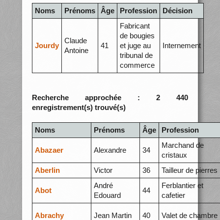
Noms
Prénoms
Âge
Profession
Décision
Fabricant
de bougies
Claude
Jourdy
41
et juge au
Internement
Antoine
tribunal de
commerce
Recherche approchée : 2 440
enregistrement(s) trouvé(s)
Noms
Prénoms
Âge
Profession
Marchand de
Abazaer
Alexandre
34
cristaux
Aberlin
Victor
36
Tailleur de pierres
André
Ferblantier et
Abot
44
Edouard
cafetier
Abrachy
Jean Martin
40
Valet de chambre