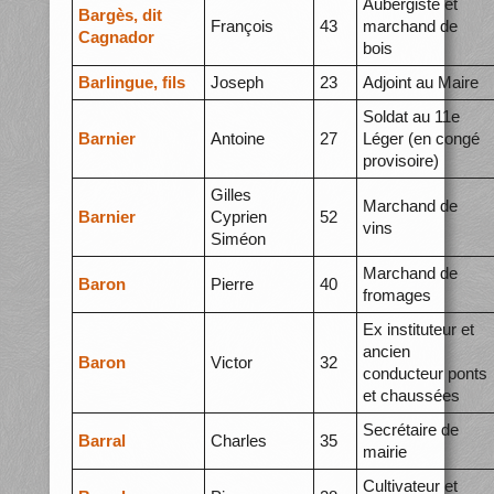
Aubergiste et
Bargès, dit
François
43
marchand de
Cagnador
bois
Barlingue, fils
Joseph
23
Adjoint au Maire
Soldat au 11e
Barnier
Antoine
27
Léger (en congé
provisoire)
Gilles
Marchand de
Barnier
Cyprien
52
vins
Siméon
Marchand de
Baron
Pierre
40
fromages
Ex instituteur et
ancien
Baron
Victor
32
conducteur ponts
et chaussées
Secrétaire de
Barral
Charles
35
mairie
Cultivateur et