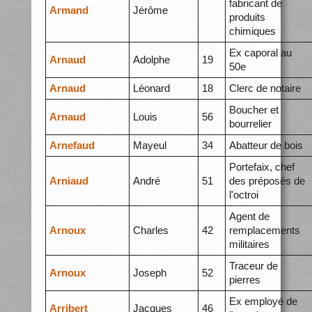
fabricant de
Armand
Jérôme
produits
chimiques
Ex caporal au
Arnaud
Adolphe
19
50e
Arnaud
Léonard
18
Clerc de notaire
Boucher et
Arnaud
Louis
56
bourrelier
Arnefaud
Mayeul
34
Abatteur de bois
Portefaix, chef
Arniaud
André
51
des préposés de
l'octroi
Agent de
Arnoux
Charles
42
remplacements
militaires
Traceur de
Arnoux
Joseph
52
pierres
Ex employé de
Arribert
Jacques
46