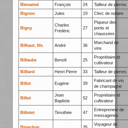
BIenaimé
François
24
Tailleur de pierres
Bignon
Jules
19
Clerc de notaire
Piqueur des
Charles
Bigny
27
ponts et
Frédéric
chaussées
Marchand de
Bilhaut, fils
André
36
vins
Propriétaire et
Billaube
Benoît
25
cultivateur
Billiard
Henri Pierre
33
Tailleur de pierres
Fabricant de vin
Billot
Eugène
39
de champagne
Jean
Propriétaire et
Billot
52
Baptiste
cultivateur
Entrepreneur de
Billotet
Timothée
47
messageries
Voyageur de
Binachon
35