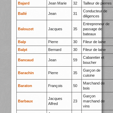
Bajard
Jean Marie
32
Tailleur de pierres
Conducteur de
Ballé
Jean
31
diligences
Entrepreneur de
Balouzet
Jacques
35
passage de
bateaux
Balp
Pierre
30
Fileur de laine
Balpt
Bernard
30
Fileur de laine
Cabaretier et
Bancaud
Jean
59
boucher
Garçon de
Barachin
Pierre
35
cuisine
Marchand de
Baraton
François
50
bois
Garçon
Jacques
Barbaux
23
marchand de
Alfred
vins