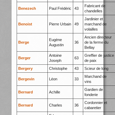
Fabricant de
Benezech
Paul Frédéric
43
chandelles
Jardinier et
Benoist
Pierre Urbain
49
marchand de
volailles
Ancien directeur
Eugène
Berge
36
de la ferme du
Augustin
Bellay
Antoine
Greffier de justice
Berger
63
Joseph
de paix
Bergery
Christophe
43
Scieur de long
Marchand de
Bergevin
Léon
33
vins
Gardien de
Bernard
Achille
fonderie
Cordonnier et
Bernard
Charles
36
cabaretier