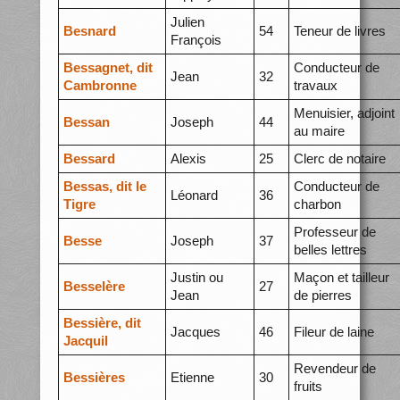
Julien
Besnard
54
Teneur de livres
François
Bessagnet, dit
Conducteur de
Jean
32
Cambronne
travaux
Menuisier, adjoint
Bessan
Joseph
44
au maire
Bessard
Alexis
25
Clerc de notaire
Bessas, dit le
Conducteur de
Léonard
36
Tigre
charbon
Professeur de
Besse
Joseph
37
belles lettres
Justin ou
Maçon et tailleur
Besselère
27
Jean
de pierres
Bessière, dit
Jacques
46
Fileur de laine
Jacquil
Revendeur de
Bessières
Etienne
30
fruits