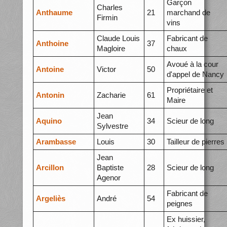
Garçon
Charles
Anthaume
21
marchand de
Firmin
vins
Claude Louis
Fabricant de
Anthoine
37
Magloire
chaux
Avoué à la cour
Antoine
Victor
50
d'appel de Nancy
Propriétaire et
Antonin
Zacharie
61
Maire
Jean
Aquino
34
Scieur de long
Sylvestre
Arambasse
Louis
30
Tailleur de pierres
Jean
Arcillon
Baptiste
28
Scieur de long
Agenor
Fabricant de
Argeliès
André
54
peignes
Ex huissier,