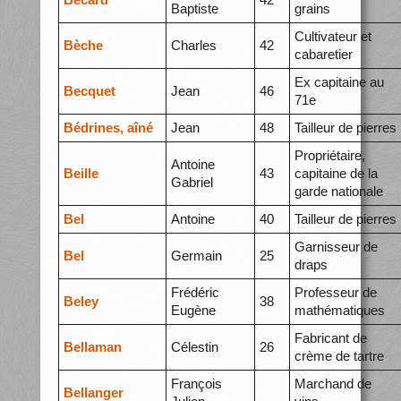
Baptiste
grains
Cultivateur et
Bèche
Charles
42
cabaretier
Ex capitaine au
Becquet
Jean
46
71e
Bédrines, aîné
Jean
48
Tailleur de pierres
Propriétaire,
Antoine
Beille
43
capitaine de la
Gabriel
garde nationale
Bel
Antoine
40
Tailleur de pierres
Garnisseur de
Bel
Germain
25
draps
Frédéric
Professeur de
Beley
38
Eugène
mathématiques
Fabricant de
Bellaman
Célestin
26
crème de tartre
François
Marchand de
Bellanger