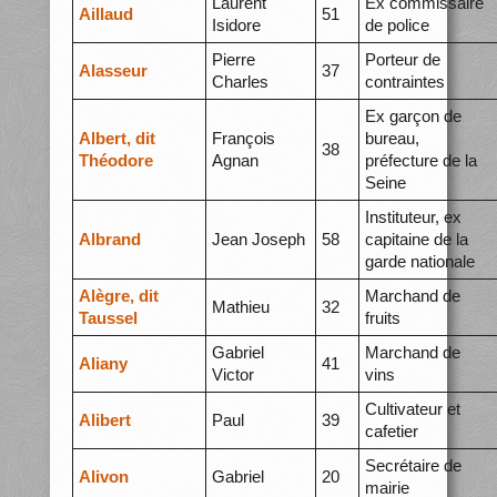
Laurent
Ex commissaire
Aillaud
51
Isidore
de police
Pierre
Porteur de
Alasseur
37
Charles
contraintes
Ex garçon de
Albert, dit
François
bureau,
38
Théodore
Agnan
préfecture de la
Seine
Instituteur, ex
Albrand
Jean Joseph
58
capitaine de la
garde nationale
Alègre, dit
Marchand de
Mathieu
32
Taussel
fruits
Gabriel
Marchand de
Aliany
41
Victor
vins
Cultivateur et
Alibert
Paul
39
cafetier
Secrétaire de
Alivon
Gabriel
20
mairie