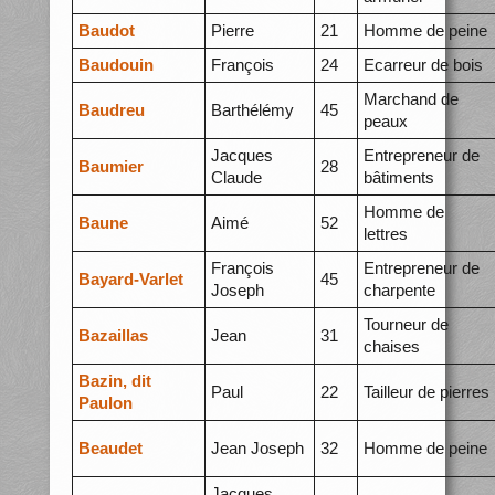
Baudot
Pierre
21
Homme de peine
Baudouin
François
24
Ecarreur de bois
Marchand de
Baudreu
Barthélémy
45
peaux
Jacques
Entrepreneur de
Baumier
28
Claude
bâtiments
Homme de
Baune
Aimé
52
lettres
François
Entrepreneur de
Bayard-Varlet
45
Joseph
charpente
Tourneur de
Bazaillas
Jean
31
chaises
Bazin, dit
Paul
22
Tailleur de pierres
Paulon
Beaudet
Jean Joseph
32
Homme de peine
Jacques