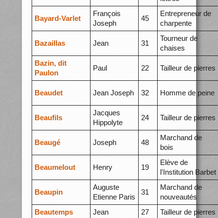
François
Entrepreneur de
Bayard-Varlet
45
Joseph
charpente
Tourneur de
Bazaillas
Jean
31
chaises
Bazin, dit
Paul
22
Tailleur de pierres
Paulon
Beaudet
Jean Joseph
32
Homme de peine
Jacques
Beaufils
24
Tailleur de pierres
Hippolyte
Marchand de
Beaugé
Joseph
48
bois
Elève de
Beaumelout
Henry
19
l'Institution Barbet
Auguste
Marchand de
Beaupin
31
Etienne Paris
nouveautés
Beautemps
Jean
27
Tailleur de pierres