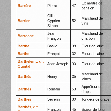
Ex maître de
Barrère
Pierre
47
pension
Gilles
Marchand de
Barrier
Cyprien
52
vins
Simon
Jean
Marchand de
Barroche
François
charbon
Barthe
Basile
38
Fileur de laine
Barthe
François
32
Fileur de laine
Barthelemy, dit
Jean Joseph
30
Fileur de laine
Quintal
Marchand de
Barthès
Henry
35
laines
Apprêteur de
Barthès
Romain
53
draps
Barthès
Séverin
30
Tondeur de draps
Barthès, dit
François
45
Scieur de long