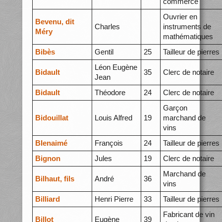
commerce
Ouvrier en
Bevenu, dit
Charles
instruments de
Méry
mathématiques
Bibès
Gentil
25
Tailleur de pierres
Léon Eugène
Bidault
35
Clerc de notaire
Jean
Bidault
Théodore
24
Clerc de notaire
Garçon
Bidouillat
Louis Alfred
19
marchand de
vins
BIenaimé
François
24
Tailleur de pierres
Bignon
Jules
19
Clerc de notaire
Marchand de
Bilhaut, fils
André
36
vins
Billiard
Henri Pierre
33
Tailleur de pierres
Fabricant de vin
Billot
Eugène
39