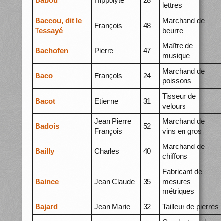
Babou
Hippolyte
28
lettres
Baccou, dit le
Marchand de
François
48
Tessayé
beurre
Maître de
Bachofen
Pierre
47
musique
Marchand de
Baco
François
24
poissons
Tisseur de
Bacot
Etienne
31
velours
Jean Pierre
Marchand de
Badois
52
François
vins en gros
Marchand de
Bailly
Charles
40
chiffons
Fabricant de
Baince
Jean Claude
35
mesures
métriques
Bajard
Jean Marie
32
Tailleur de pierres