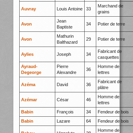
Marchand de
Auvray
Louis Antoine
33
grains
Jean
Avon
34
Potier de terre
Baptiste
Mathurin
Avon
29
Potier de terre
Balthazard
Fabricant de
Aylies
Joseph
34
casquettes
Ayraud-
Pierre
Homme de
36
Degeorge
Alexandre
lettres
Fabricant de
Azéma
David
36
plâtre
Homme de
Azémar
César
46
lettres
Babin
François
34
Fendeur de bois
Babin
Lazare
64
Fendeur de bois
Homme de