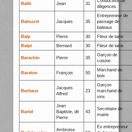
Conducteur de
Ballé
Jean
31
diligences
Entrepreneur de
Balouzet
Jacques
35
passage de
bateaux
Balp
Pierre
30
Fileur de laine
Balpt
Bernard
30
Fileur de laine
Garçon de
Barachin
Pierre
35
cuisine
Marchand de
Baraton
François
50
bois
Garçon
Jacques
Barbaux
23
marchand de
Alfred
vins
Jean
Secrétaire de
Barbé
Baptiste, dit
43
mairie
Pierre
Ex entrepreneur
Ambroise