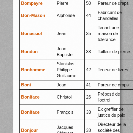
Bompayre
Pierre
50
Pareur de draps
Fabricant de
Bon-Mazon
Alphonse
44
chandelles
Tenant une
Bonassiol
Jean
35
maison de
tolérance
Jean
Bondon
33
Tailleur de pierres
Baptiste
Stanislas
Bonhomme
Philippe
42
Teneur de livres
Guillaume
Boni
Jean
41
Pareur de draps
Préposé de
Boniface
Christol
26
l'octroi
Ex greffier de
Boniface
François
33
justice de paix
Directeur de la
Jacques
Bonjour
38
société des