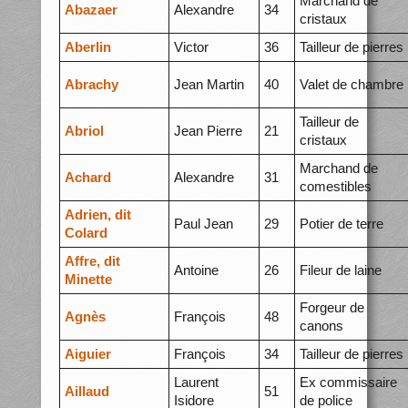
Marchand de
Abazaer
Alexandre
34
cristaux
Aberlin
Victor
36
Tailleur de pierres
Abrachy
Jean Martin
40
Valet de chambre
Tailleur de
Abriol
Jean Pierre
21
cristaux
Marchand de
Achard
Alexandre
31
comestibles
Adrien, dit
Paul Jean
29
Potier de terre
Colard
Affre, dit
Antoine
26
Fileur de laine
Minette
Forgeur de
Agnès
François
48
canons
Aiguier
François
34
Tailleur de pierres
Laurent
Ex commissaire
Aillaud
51
Isidore
de police