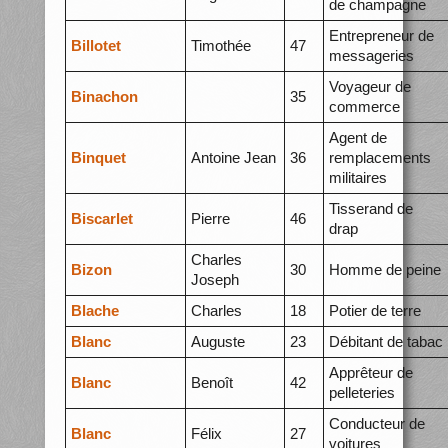
de champagne
Entrepreneur de
Billotet
Timothée
47
messageries
Voyageur de
Binachon
35
commerce
Agent de
Binquet
Antoine Jean
36
remplacements
militaires
Tisserand de
Biscarlet
Pierre
46
drap
Charles
Bizon
30
Homme de peine
Joseph
Blache
Charles
18
Potier de terre
Blanc
Auguste
23
Débitant de tabac
Apprêteur de
Blanc
Benoît
42
pelleteries
Conducteur de
Blanc
Félix
27
voitures