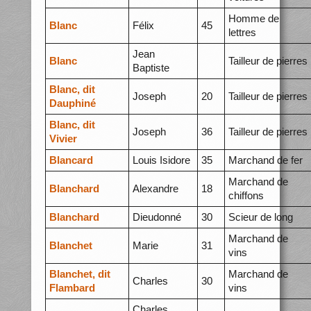
Homme de
Blanc
Félix
45
lettres
Jean
Blanc
Tailleur de pierres
Baptiste
Blanc, dit
Joseph
20
Tailleur de pierres
Dauphiné
Blanc, dit
Joseph
36
Tailleur de pierres
Vivier
Blancard
Louis Isidore
35
Marchand de fer
Marchand de
Blanchard
Alexandre
18
chiffons
Blanchard
Dieudonné
30
Scieur de long
Marchand de
Blanchet
Marie
31
vins
Blanchet, dit
Marchand de
Charles
30
Flambard
vins
Charles