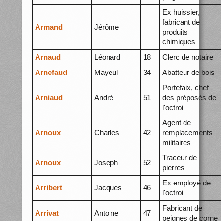
Ex huissier,
fabricant de
Armand
Jérôme
produits
chimiques
Arnaud
Léonard
18
Clerc de notaire
Arnefaud
Mayeul
34
Abatteur de bois
Portefaix, chef
Arniaud
André
51
des préposés de
l'octroi
Agent de
Arnoux
Charles
42
remplacements
militaires
Traceur de
Arnoux
Joseph
52
pierres
Ex employé de
Arribert
Jacques
46
l'octroi
Fabricant de
Arrivat
Antoine
47
peignes de corne