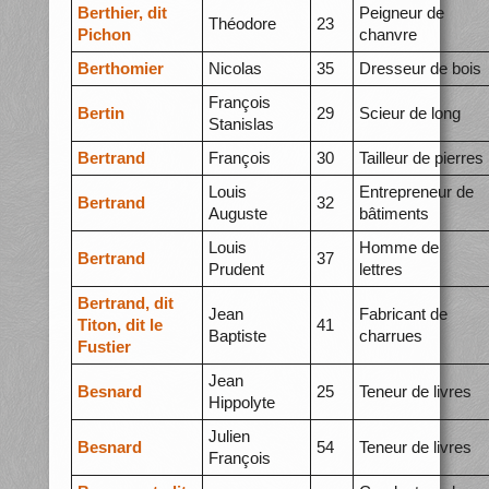
Berthier, dit
Peigneur de
Théodore
23
Pichon
chanvre
Berthomier
Nicolas
35
Dresseur de bois
François
Bertin
29
Scieur de long
Stanislas
Bertrand
François
30
Tailleur de pierres
Louis
Entrepreneur de
Bertrand
32
Auguste
bâtiments
Louis
Homme de
Bertrand
37
Prudent
lettres
Bertrand, dit
Jean
Fabricant de
Titon, dit le
41
Baptiste
charrues
Fustier
Jean
Besnard
25
Teneur de livres
Hippolyte
Julien
Besnard
54
Teneur de livres
François