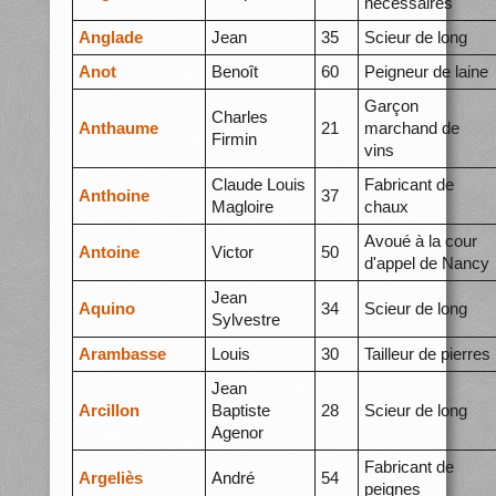
nécessaires
Anglade
Jean
35
Scieur de long
Anot
Benoît
60
Peigneur de laine
Garçon
Charles
Anthaume
21
marchand de
Firmin
vins
Claude Louis
Fabricant de
Anthoine
37
Magloire
chaux
Avoué à la cour
Antoine
Victor
50
d'appel de Nancy
Jean
Aquino
34
Scieur de long
Sylvestre
Arambasse
Louis
30
Tailleur de pierres
Jean
Arcillon
Baptiste
28
Scieur de long
Agenor
Fabricant de
Argeliès
André
54
peignes