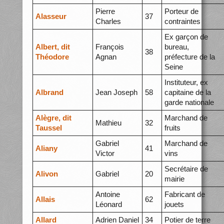
Pierre
Porteur de
Alasseur
37
Charles
contraintes
Ex garçon de
Albert, dit
François
bureau,
38
Théodore
Agnan
préfecture de la
Seine
Instituteur, ex
Albrand
Jean Joseph
58
capitaine de la
garde nationale
Alègre, dit
Marchand de
Mathieu
32
Taussel
fruits
Gabriel
Marchand de
Aliany
41
Victor
vins
Secrétaire de
Alivon
Gabriel
20
mairie
Antoine
Fabricant de
Allais
62
Léonard
jouets
Allard
Adrien Daniel
34
Potier de terre