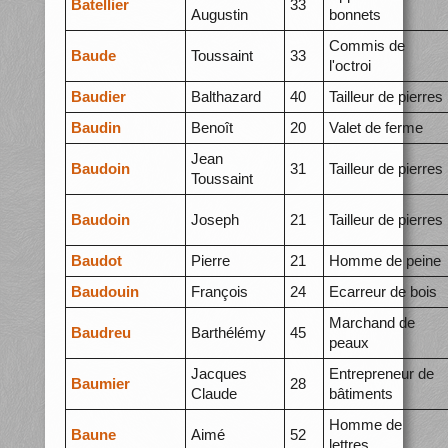
Batellier
33
Augustin
bonnets
Commis de
Baude
Toussaint
33
l'octroi
Baudier
Balthazard
40
Tailleur de pierres
Baudin
Benoît
20
Valet de ferme
Jean
Baudoin
31
Tailleur de pierres
Toussaint
Baudoin
Joseph
21
Tailleur de pierres
Baudot
Pierre
21
Homme de peine
Baudouin
François
24
Ecarreur de bois
Marchand de
Baudreu
Barthélémy
45
peaux
Jacques
Entrepreneur de
Baumier
28
Claude
bâtiments
Homme de
Baune
Aimé
52
lettres