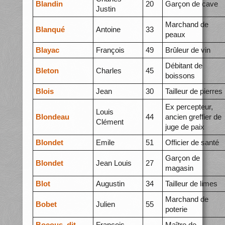
Blandin
20
Garçon de cave
Justin
Marchand de
Blanqué
Antoine
33
peaux
Blayac
François
49
Brûleur de vin
Débitant de
Bleton
Charles
45
boissons
Blois
Jean
30
Tailleur de pierres
Ex percepteur,
Louis
Blondeau
44
ancien greffier de
Clément
juge de paix
Blondet
Emile
51
Officier de santé
Garçon de
Blondet
Jean Louis
27
magasin
Blot
Augustin
34
Tailleur de limes
Marchand de
Bobet
Julien
55
poterie
Bocous, dit
François
Maître de