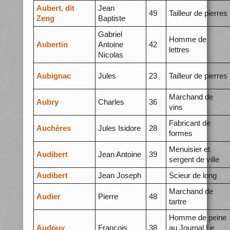
Aubert, dit
Jean
49
Tailleur de pierres
Zeng
Baptiste
Gabriel
Homme de
Aubertin
Antoine
42
lettres
Nicolas
Aubignac
Jules
23
Tailleur de pierres
Marchand de
Aubry
Charles
36
vins
Fabricant de
Auchères
Jules Isidore
28
formes
Menuisier et
Audibert
Jean Antoine
39
sergent de ville
Audibert
Jean Joseph
Scieur de long
Marchand de
Audier
Pierre
48
tartre
Homme de peine
Audouy
François
38
au Journal Le