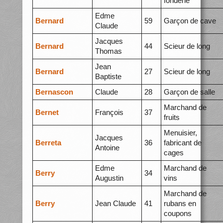
fonderie
Edme
Bernard
59
Garçon de cave
Claude
Jacques
Bernard
44
Scieur de long
Thomas
Jean
Bernard
27
Scieur de long
Baptiste
Bernascon
Claude
28
Garçon de salle
Marchand de
Bernet
François
37
fruits
Menuisier,
Jacques
Berreta
36
fabricant de
Antoine
cages
Edme
Marchand de
Berry
34
Augustin
vins
Marchand de
Berry
Jean Claude
41
rubans en
coupons