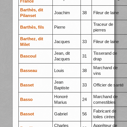
France
Barthès, dit
Joachim
38
Fileur de laine
Pilanset
Traceur de
Barthès, fils
Pierre
pierres
Barthez, dit
Jacques
33
Fileur de laine
Milet
Jean, dit
Tisserand de
Bascoul
31
Jacques
drap
Marchand de
Basseau
Louis
38
vins
Jean
Basset
33
Officier de santé
Baptiste
Honoré
Marchand de
Basso
24
Marius
comestibles
Fabricant de
Bassot
Gabriel
56
toiles cirées
Charles
Apprêteur de