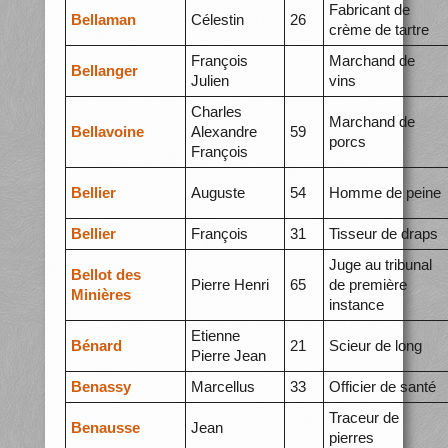
Fabricant de
Bellaman
Célestin
26
crème de tartre
François
Marchand de
Bellanger
Julien
vins
Charles
Marchand de
Bellavoine
Alexandre
59
porcs
François
Bellier
Auguste
54
Homme de peine
Bellier
François
31
Tisseur de draps
Juge au tribunal
Bellot des
Pierre Henri
65
de première
Minières
instance
Etienne
Bénard
21
Scieur de long
Pierre Jean
Benassy
Marcellus
33
Officier de santé
Traceur de
Benausse
Jean
pierres