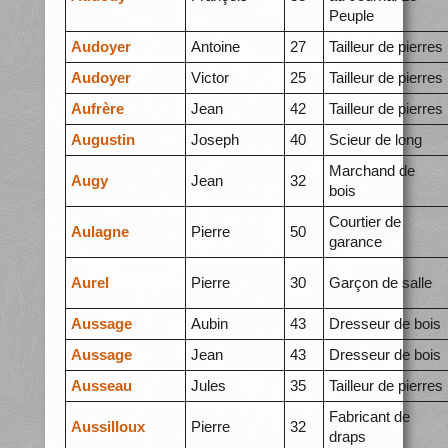
Peuple
Audoyer
Antoine
27
Tailleur de pierres
Audoyer
Victor
25
Tailleur de pierres
Aufrère
Jean
42
Tailleur de pierres
Augustin
Joseph
40
Scieur de long
Marchand de
Augy
Jean
32
bois
Courtier de
Aulagne
Pierre
50
garance
Aurel
Pierre
30
Garçon de salle
Aussage
Aubin
43
Dresseur de bois
Aussage
Jean
43
Dresseur de bois
Ausseau
Jules
35
Tailleur de pierres
Fabricant de
Aussilloux
Pierre
32
draps