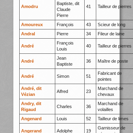
Baptiste, dit
Amodru
41
Tailleur de pierres
Claude
Pierre
Amoureux
François
43
Scieur de long
Andral
Pierre
34
Fileur de laine
François
André
40
Tailleur de pierres
Louis
Jean
André
36
Maître de poste
Baptiste
Fabricant de
André
Simon
51
pointes
André, dit
Marchand de
Alfred
23
Vézian
chevaux
Andry, dit
Marchand de
Charles
36
Rigaud
volailles
Angenard
Louis
52
Tailleur de limes
Garnisseur de
Angerand
Adolphe
19