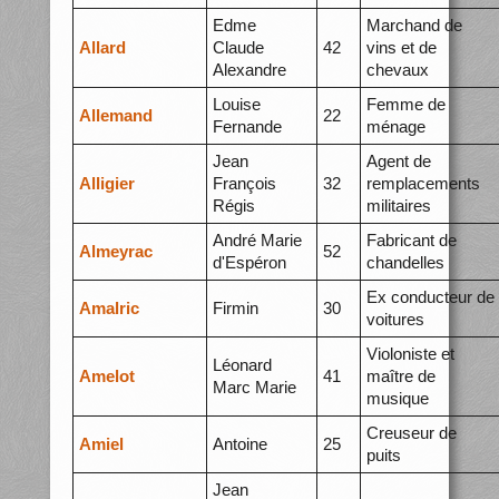
Edme
Marchand de
Allard
Claude
42
vins et de
Alexandre
chevaux
Louise
Femme de
Allemand
22
Fernande
ménage
Jean
Agent de
Alligier
François
32
remplacements
Régis
militaires
André Marie
Fabricant de
Almeyrac
52
d'Espéron
chandelles
Ex conducteur de
Amalric
Firmin
30
voitures
Violoniste et
Léonard
Amelot
41
maître de
Marc Marie
musique
Creuseur de
Amiel
Antoine
25
puits
Jean