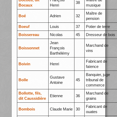
38
Bocaux
Henri
musique
Maître de
Boé
Adrien
32
pension
Boeuf
Louis
37
Potier de terre
Boissereau
Nicolas
45
Dresseur de bois
Jean
Marchand de
Boissonnet
François
vins
Barthélémy
Fabricant de
Boivin
Henri
faïence
Banquier, juge
Gustave
Bolle
45
tribunal de
Antoine
commerce
Bollotte, fils,
Marchand de
Etienne
36
dit Caussidière
grains
Fabricant de
Bombois
Claude Marie
30
ouates