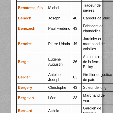
Traceur de
Benausse, fils
Michel
pierres
Benech
Joseph
40
Cardeur de laine
Fabricant de
Benezech
Paul Frédéric
43
chandelles
Jardinier et
Benoist
Pierre Urbain
49
marchand de
volailles
Ancien directeur
Eugène
Berge
36
de la ferme du
Augustin
Bellay
Antoine
Greffier de justice
Berger
63
Joseph
de paix
Bergery
Christophe
43
Scieur de long
Marchand de
Bergevin
Léon
33
vins
Gardien de
Bernard
Achille