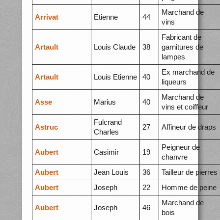
Marchand de
Arrivat
Etienne
44
vins
Fabricant de
Artault
Louis Claude
38
garnitures de
lampes
Ex marchand de
Artault
Louis Etienne
40
liqueurs
Marchand de
Asse
Marius
40
vins et coiffeur
Fulcrand
Astruc
27
Affineur de draps
Charles
Peigneur de
Aubert
Casimir
19
chanvre
Aubert
Jean Louis
36
Tailleur de pierres
Aubert
Joseph
22
Homme de peine
Marchand de
Aubert
Joseph
46
bois