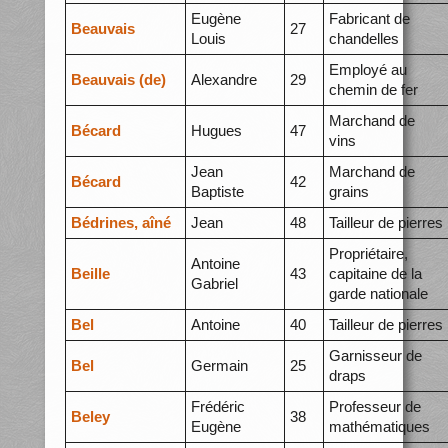
Eugène
Fabricant de
Beauvais
27
Louis
chandelles
Employé au
Beauvais (de)
Alexandre
29
chemin de fer
Marchand de
Bécard
Hugues
47
vins
Jean
Marchand de
Bécard
42
Baptiste
grains
Bédrines, aîné
Jean
48
Tailleur de pierres
Propriétaire,
Antoine
Beille
43
capitaine de la
Gabriel
garde nationale
Bel
Antoine
40
Tailleur de pierres
Garnisseur de
Bel
Germain
25
draps
Frédéric
Professeur de
Beley
38
Eugène
mathématiques