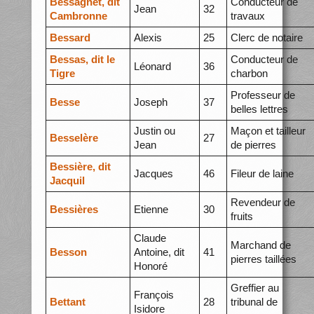
Bessagnet, dit
Conducteur de
Jean
32
Cambronne
travaux
Bessard
Alexis
25
Clerc de notaire
Bessas, dit le
Conducteur de
Léonard
36
Tigre
charbon
Professeur de
Besse
Joseph
37
belles lettres
Justin ou
Maçon et tailleur
Besselère
27
Jean
de pierres
Bessière, dit
Jacques
46
Fileur de laine
Jacquil
Revendeur de
Bessières
Etienne
30
fruits
Claude
Marchand de
Besson
Antoine, dit
41
pierres taillées
Honoré
Greffier au
François
Bettant
28
tribunal de
Isidore