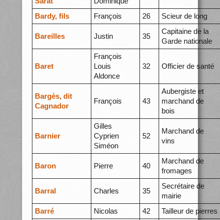
Sarat
Dominique
Bardy, fils
François
26
Scieur de long
Capitaine de la
Bareilles
Justin
35
Garde nationale
François
Baret
Louis
32
Officier de santé
Aldonce
Aubergiste et
Bargès, dit
François
43
marchand de
Cagnador
bois
Gilles
Marchand de
Barnier
Cyprien
52
vins
Siméon
Marchand de
Baron
Pierre
40
fromages
Secrétaire de
Barral
Charles
35
mairie
Barré
Nicolas
42
Tailleur de pierres