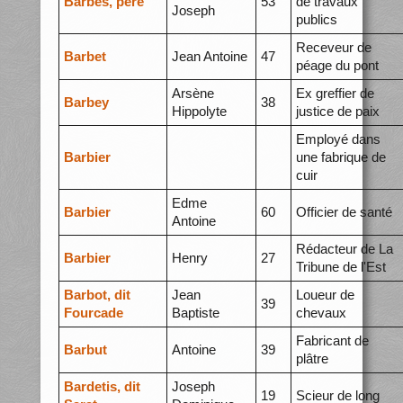
Barbès, père
53
de travaux
Joseph
publics
Receveur de
Barbet
Jean Antoine
47
péage du pont
Arsène
Ex greffier de
Barbey
38
Hippolyte
justice de paix
Employé dans
Barbier
une fabrique de
cuir
Edme
Barbier
60
Officier de santé
Antoine
Rédacteur de La
Barbier
Henry
27
Tribune de l'Est
Barbot, dit
Jean
Loueur de
39
Fourcade
Baptiste
chevaux
Fabricant de
Barbut
Antoine
39
plâtre
Bardetis, dit
Joseph
19
Scieur de long