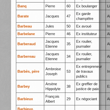
Banq
Pierre
60
Ex boulanger
L
Ex garde
Barate
Jacques
47
A
champêtre
Barbeau
Jules
50
Ex avoué
I
Barbelane
Pierre
46
Ex instituteur
A
Jacques
Ex roulier,
Barberaud
35
A
Etienne
journalier
Jacques
Ex roulier,
Barbereau
34
A
Etienne
journalier
Ex entrepreneur
Ambroise
Barbès, père
53
de travaux
I
Joseph
publics
Arsène
Ex greffier de
Barbey
38
E
Hippolyte
justice de paix
François
Barbieux
29
Ex négociant
A
Albert
Barbieux,