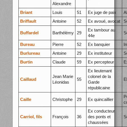
Alexandre
Briant
Louis
51
Ex juge de paix
A
Briffault
Antoine
52
Ex avoué, avocat
S
Ex tambour au
Buffardel
Barthélémy
29
S
44e
Bureau
Pierre
52
Ex banquier
I
Burlureau
Antoine
29
Ex instituteur
S
Burtin
Claude
59
Ex percepteur
E
Ex lieutenant
Jean Marie
colonel de la
Caillaud
55
E
Léonidas
Garde
républicaine
P
Caille
Christophe
29
Ex quincaillier
c
Ex conducteur
Carriol, fils
François
36
des ponts et
S
chaussées