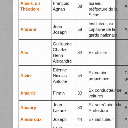
Albert, dit
François
bureau,
38
A
Théodore
Agnan
préfecture de la
Seine
Instituteur, ex
Jean
Albrand
58
capitaine de la
A
Joseph
garde nationale
Guillaume
Charles
Alix
34
Ex officier
Henri
Alexandre
Etienne
Ex notaire,
C
Alvier
Nicolas
54
propriétaire
g
Antoine
Ex conducteur de
Amalric
Firmin
30
A
voitures
Jean
Ex secrétaire à la
Amaury
33
A
Lazare
Préfecture
Amouroux
Joseph
44
Ex instituteur
A