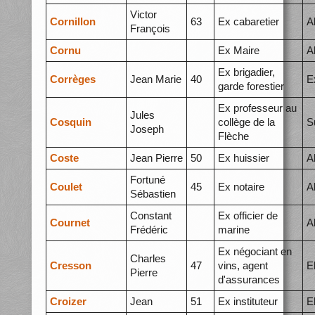
Victor
Cornillon
63
Ex cabaretier
A
François
Cornu
Ex Maire
A
Ex brigadier,
Corrèges
Jean Marie
40
E
garde forestier
Ex professeur au
Jules
Cosquin
collège de la
S
Joseph
Flèche
Coste
Jean Pierre
50
Ex huissier
A
Fortuné
Coulet
45
Ex notaire
A
Sébastien
Constant
Ex officier de
Cournet
A
Frédéric
marine
Ex négociant en
Charles
Cresson
47
vins, agent
E
Pierre
d'assurances
Croizer
Jean
51
Ex instituteur
E