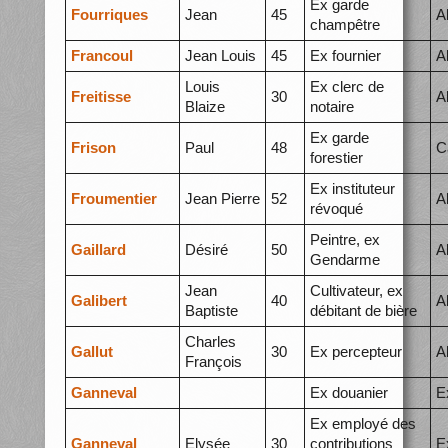
Ex garde
Fourriques
Jean
45
A
champêtre
Francoul
Jean Louis
45
Ex fournier
A
Louis
Ex clerc de
Freitisse
30
A
Blaize
notaire
Ex garde
Frison
Paul
48
C
forestier
Ex instituteur
Froumentier
Jean Pierre
52
A
révoqué
Peintre, ex
Gaillard
Désiré
50
A
Gendarme
Jean
Cultivateur, ex
Galibert
40
A
Baptiste
débitant de bière
Charles
Gallut
30
Ex percepteur
A
François
Ganneval
Ex douanier
E
Ex employé des
Ganneval
Elysée
30
contributions
E