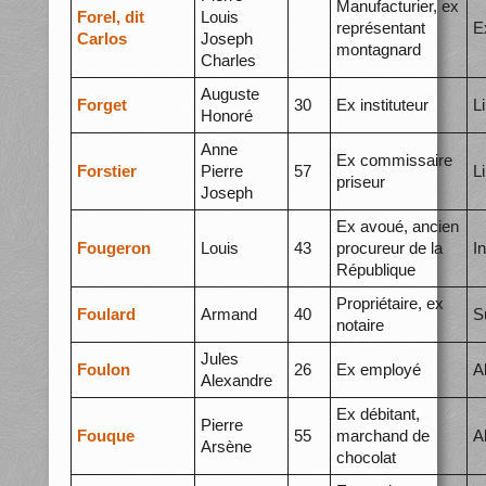
Manufacturier, ex
Forel, dit
Louis
représentant
E
Carlos
Joseph
montagnard
Charles
Auguste
Forget
30
Ex instituteur
L
Honoré
Anne
Ex commissaire
Forstier
Pierre
57
L
priseur
Joseph
Ex avoué, ancien
Fougeron
Louis
43
procureur de la
I
République
Propriétaire, ex
Foulard
Armand
40
S
notaire
Jules
Foulon
26
Ex employé
A
Alexandre
Ex débitant,
Pierre
Fouque
55
marchand de
A
Arsène
chocolat