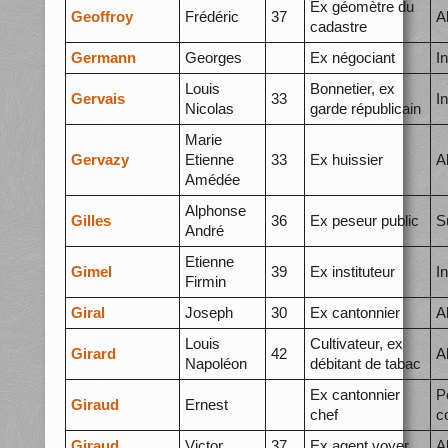
Ex géomètre du
Geoffroy
Frédéric
37
A
cadastre
Germann
Georges
Ex négociant
I
Louis
Bonnetier, ex
Gervais
33
I
Nicolas
garde républicain
Marie
Gervazy
Etienne
33
Ex huissier
A
Amédée
Alphonse
Gilles
36
Ex peseur public
S
André
Etienne
Gimel
39
Ex instituteur
I
Firmin
Giral
Joseph
30
Ex cantonnier
A
Louis
Cultivateur, ex
Girard
42
A
Napoléon
débitant de tabac
Ex cantonnier
P
Giraud
Ernest
chef
c
Giraud
Victor
37
Ex agent voyer
A