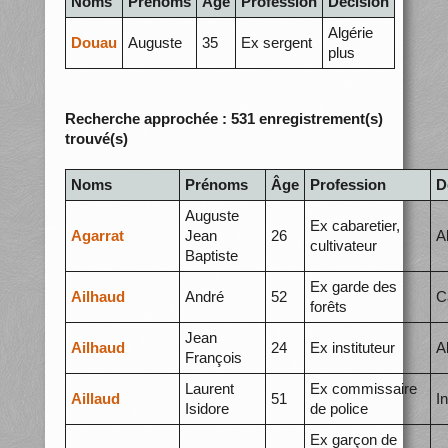
Noms
Prénoms
Âge
Profession
Décision
Algérie
Douau
Auguste
35
Ex sergent
plus
Recherche approchée : 531 enregistrement(s)
trouvé(s)
Noms
Prénoms
Âge
Profession
D
Auguste
Ex cabaretier,
Agarrat
Jean
26
A
cultivateur
Baptiste
Ex garde des
Ailhaud
André
52
C
forêts
Jean
Ailhaud
24
Ex instituteur
A
François
Laurent
Ex commissaire
Aillaud
51
I
Isidore
de police
Ex garçon de