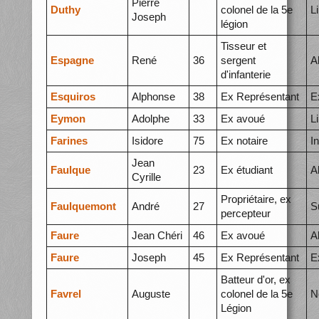
Pierre
Duthy
colonel de la 5e
L
Joseph
légion
Tisseur et
Espagne
René
36
sergent
A
d'infanterie
Esquiros
Alphonse
38
Ex Représentant
E
Eymon
Adolphe
33
Ex avoué
L
Farines
Isidore
75
Ex notaire
I
Jean
Faulque
23
Ex étudiant
A
Cyrille
Propriétaire, ex
Faulquemont
André
27
S
percepteur
Faure
Jean Chéri
46
Ex avoué
A
Faure
Joseph
45
Ex Représentant
E
Batteur d'or, ex
Favrel
Auguste
colonel de la 5e
N
Légion