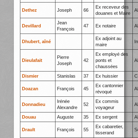
Ex receveur des
Dethez
Joseph
66
A
douanes et Maire
Jean
Devillard
47
Ex notaire
A
François
Ex adjoint au
Dhubert, aîné
I
maire
Ex employé des
Pierre
Dieulafait
42
ponts et
A
Joseph
chaussées
Dismier
Stanislas
37
Ex huissier
C
Ex cantonnier
Doazan
François
45
A
révoqué
Irénée
Ex commis
Donnadieu
52
A
Alexandre
voyageur
Douau
Auguste
35
Ex sergent
A
Ex cabaretier,
Drault
François
55
S
tisserand