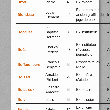
Bizet
Pierre
46
Ex avocat
A
Ex percepteur,
Louis
Blondeau
44
ancien greffier de
I
Clément
juge de paix
Jean
Bocquet
Baptiste
30
Ex instituteur
A
Hermann
Ex instituteur
Charles
Boési
43
révoqué,
A
Frédéric
journaliste
François
Propriétaire, ex
Boffard, père
50
A
Benjamin
Maire
Amable
Ex maître
Boisset
22
A
Philibert
d'études
Gaspard
Boissieux
50
Ex notaire
E
Amédée
Boivin
Louis
55
Ex huissier
A
Ex officier
Boluix
Adolphe
50
E