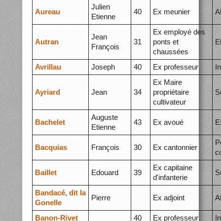
Julien
Aureau
40
Ex meunier
A
Etienne
Ex employé des
Jean
Autran
31
ponts et
E
François
chaussées
Avrillau
Joseph
40
Ex professeur
I
Ex Maire
Ayriard
Jean
34
propriétaire
S
cultivateur
Auguste
Bachelet
43
Ex avoué
E
Etienne
P
Bacquias
François
30
Ex cantonnier
c
Ex capitaine
Baillet
Edouard
39
S
d'infanterie
Bandacé, dit la
Pierre
Ex adjoint
A
Gonelle
Banon-Rivet
40
Ex professeur
I