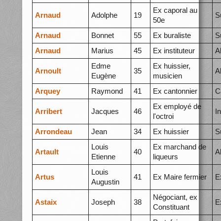
Ex caporal au
Arnaud
Adolphe
19
S
50e
Arnaud
Bonnet
55
Ex buraliste
S
Arnaud
Marius
45
Ex instituteur
A
Edme
Ex huissier,
Arnoult
35
A
Eugène
musicien
Arquey
Raymond
41
Ex cantonnier
C
Ex employé de
Arribert
Jacques
46
I
l'octroi
Arrondeau
Jean
34
Ex huissier
S
Louis
Ex marchand de
Artault
40
A
Etienne
liqueurs
Louis
Artus
41
Ex Maire fermier
E
Augustin
Négociant, ex
Astaix
Joseph
38
E
Constituant