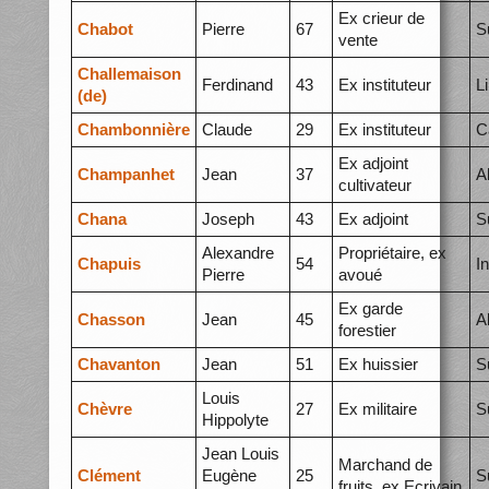
Ex crieur de
Chabot
Pierre
67
S
vente
Challemaison
Ferdinand
43
Ex instituteur
L
(de)
Chambonnière
Claude
29
Ex instituteur
C
Ex adjoint
Champanhet
Jean
37
A
cultivateur
Chana
Joseph
43
Ex adjoint
S
Alexandre
Propriétaire, ex
Chapuis
54
I
Pierre
avoué
Ex garde
Chasson
Jean
45
A
forestier
Chavanton
Jean
51
Ex huissier
S
Louis
Chèvre
27
Ex militaire
S
Hippolyte
Jean Louis
Marchand de
Clément
Eugène
25
S
fruits, ex Ecrivain