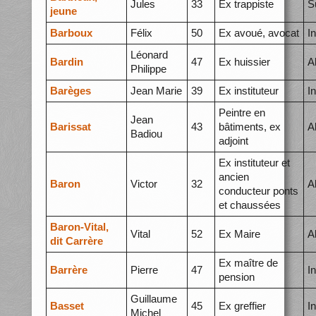
Jules
33
Ex trappiste
S
jeune
Barboux
Félix
50
Ex avoué, avocat
I
Léonard
Bardin
47
Ex huissier
A
Philippe
Barèges
Jean Marie
39
Ex instituteur
I
Peintre en
Jean
Barissat
43
bâtiments, ex
A
Badiou
adjoint
Ex instituteur et
ancien
Baron
Victor
32
A
conducteur ponts
et chaussées
Baron-Vital,
Vital
52
Ex Maire
A
dit Carrère
Ex maître de
Barrère
Pierre
47
I
pension
Guillaume
Basset
45
Ex greffier
I
Michel