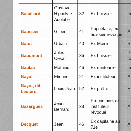
Gustave
Bataillard
Hippolyte
32
Ex huissier
I
Adolphe
Popriétaire, ex
Batissier
Gilbert
41
A
huissier révoqué
Batut
Urbain
40
Ex Maire
S
Jules
P
Baudmont
36
Ex huissier
César
c
Baulac
Mathieu
46
Ex cantonnier
I
Bayol
Etienne
21
Ex instituteur
A
Bayot, dit
Louis Jean
52
Ex prêtre
E
Léotard
Propriétaire, ex
Jean
Bazergues
28
instituteur
A
Bernard
révoqué
Ex capitaine au
Becquet
Jean
46
A
71e