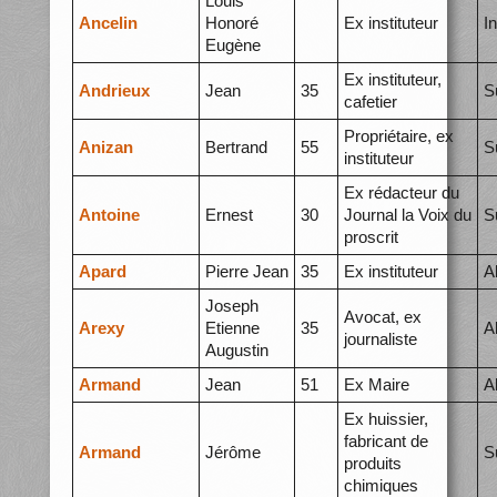
Louis
Ancelin
Honoré
Ex instituteur
I
Eugène
Ex instituteur,
Andrieux
Jean
35
S
cafetier
Propriétaire, ex
Anizan
Bertrand
55
S
instituteur
Ex rédacteur du
Antoine
Ernest
30
Journal la Voix du
S
proscrit
Apard
Pierre Jean
35
Ex instituteur
A
Joseph
Avocat, ex
Arexy
Etienne
35
A
journaliste
Augustin
Armand
Jean
51
Ex Maire
A
Ex huissier,
fabricant de
Armand
Jérôme
S
produits
chimiques