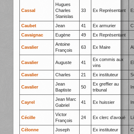
Hugues
Cassal
Charles
33
Ex Représentant
E
Stanislas
Caubet
Jean
41
Ex armurier
C
Cavaignac
Eugène
49
Ex Représentant
Antoine
Cavalier
63
Ex Maire
A
François
Ex commis aux
Cavalier
Auguste
41
E
vins
Cavalier
Charles
21
Ex instituteur
S
Jean
Ex greffier au
Cavalier
50
I
Baptiste
tribunal
Jean Marc
Cayrel
41
Ex huissier
I
Gabriel
Victor
Cécille
24
Ex clerc d'avoué
L
François
Célonne
Joseph
Ex instituteur
C