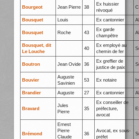
Ex huissier
Bourgeot
Jean Pierre
38
C
révoqué
Bousquet
Louis
Ex cantonnier
A
Ex garde
Bousquet
Roche
43
A
champêtre
Bousquet, dit
Ex employé au
40
S
Le Louche
chemin de fer
Ex greffier de
Boutron
Jean Ovide
36
S
justice de paix
Auguste
Bouvier
53
Ex notaire
I
Savinien
Brandier
Auguste
27
Ex cantonnier
A
Ex conseiller de
Jules
Bravard
35
préfecture,
E
Pierre
avocat
Ernest
Pierre
Avocat, ex sous-
Brémond
36
S
Claude
préfet