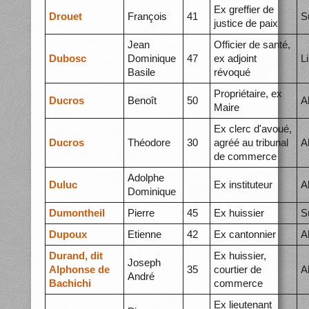
Ex greffier de
Drouet
François
41
S
justice de paix
Jean
Officier de santé,
Dubosc
Dominique
47
ex adjoint
L
Basile
révoqué
Propriétaire, ex
Ducros
Benoît
50
A
Maire
Ex clerc d'avoué,
Ducros
Théodore
30
agréé au tribunal
A
de commerce
Adolphe
Duluc
Ex instituteur
A
Dominique
Dumontheil
Pierre
45
Ex huissier
S
Dupoux
Etienne
42
Ex cantonnier
A
Durand, dit
Ex huissier,
Joseph
Alphonse de
35
courtier de
A
André
Bachichi
commerce
Ex lieutenant