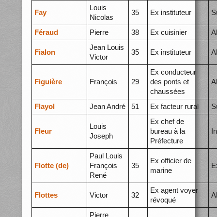
Louis
Fay
35
Ex instituteur
S
Nicolas
Féraud
Pierre
38
Ex cuisinier
A
Jean Louis
Fialon
35
Ex instituteur
A
Victor
Ex conducteur
Figuière
François
29
des ponts et
A
chaussées
Flayol
Jean André
51
Ex facteur rural
S
Ex chef de
Louis
Fleur
bureau à la
I
Joseph
Préfecture
Paul Louis
Ex officier de
Flotte (de)
François
35
E
marine
René
Ex agent voyer
Flottes
Victor
32
A
révoqué
Pierre