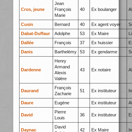
Jean
Cros, jeune
François
40
Ex boulanger
A
Marie
Cusin
Bernard
40
Ex agent voyer
S
Dabat-Duffaur
Adolphe
53
Ex Maire
L
Dallée
François
37
Ex huissier
E
Danis
Barthelémy
53
Ex gendarme
S
Henry
Armand
Dardenne
43
Ex notaire
A
Alexis
Valère
François
Daurand
51
Ex instituteur
I
Zacharie
Daure
Eugène
Ex instituteur
A
Pierre
David
36
Ex instituteur
E
Louis
David
Daynac
42
Ex Maire
I