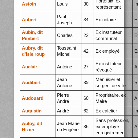
Portefaix, ex
Astoin
Louis
30
I
représentant
Paul
Aubert
34
Ex notaire
E
Joseph
Aubin, dit
Ex instituteur
Charles
22
E
Pimbert
communal
Aubry, dit
Toussaint
42
Ex employé
E
d'Isle roup
Michel
Ex instituteur
Auclair
Antoine
27
A
révoqué
Jean
Menuisier et
Audibert
39
S
Antoine
sergent de ville
Pierre
Propriétaire, ex
Audouard
60
A
André
Maire
Augustin
André
62
Ex cafetier
I
Sans profession,
Auloy, dit
Jean Marie
36
ex employé
A
Nizier
ou Eugène
enregistrement