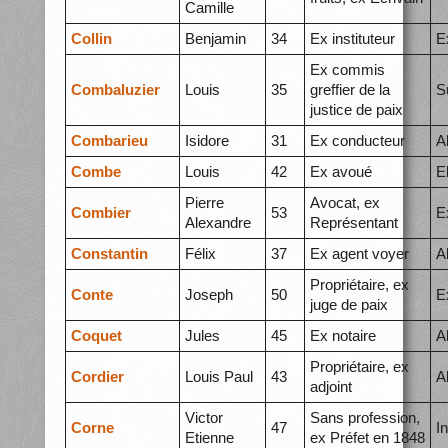
Camille
Collin
Benjamin
34
Ex instituteur
E
Ex commis
Combaluzier
Louis
35
greffier de la
S
justice de paix
Combarieu
Isidore
31
Ex conducteur
A
Combe
Louis
42
Ex avoué
E
Pierre
Avocat, ex
Combier
53
E
Alexandre
Représentant
Constantin
Félix
37
Ex agent voyer
A
Propriétaire, ex
Conte
Joseph
50
E
juge de paix
Coquet
Jules
45
Ex notaire
A
Propriétaire, ex
Cordier
Louis Paul
43
A
adjoint
Victor
Sans profession,
Corne
47
I
Etienne
ex Préfet en 1848