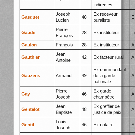
indirectes
Joseph
Ex receveur
Gasquet
48
E
Lucien
buraliste
Pierre
Gaude
28
Ex instituteur
L
François
Gaulon
François
28
Ex instituteur
A
Jean
Gauthier
42
Ex facteur rural
A
Antoine
Ex commandant
Gauzens
Armand
49
de la garde
A
nationale
Pierre
Ex garde
Gay
46
A
Joseph
champêtre
Jean
Ex greffier de
Gentelot
48
A
Baptiste
justice de paix
Louis
Gentil
46
Ex notaire
S
Joseph