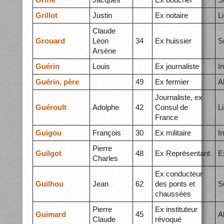
Grillot
Justin
Ex notaire
L
Claude
Grouard
Léon
34
Ex huissier
S
Arsène
Guérin
Louis
Ex journaliste
I
Guérin, père
49
Ex fermier
A
Journaliste, ex
Guéroult
Adolphe
42
Consul de
L
France
Guigou
François
30
Ex militaire
I
Pierre
Guilgot
48
Ex Représentant
E
Charles
Ex conducteur
Guilhou
Jean
62
des ponts et
S
chaussées
Pierre
Ex instituteur
Guimard
45
A
Claude
révoqué