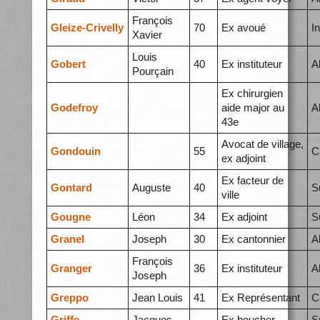
François
Gleize-Crivelly
70
Ex avoué
I
Xavier
Louis
Gobert
40
Ex instituteur
A
Pourçain
Ex chirurgien
Godefroy
aide major au
A
43e
Avocat de village,
Gondouin
55
C
ex adjoint
Ex facteur de
Gontard
Auguste
40
S
ville
Gougne
Léon
34
Ex adjoint
S
Granel
Joseph
30
Ex cantonnier
A
François
Granger
36
Ex instituteur
A
Joseph
Greppo
Jean Louis
41
Ex Représentant
C
Griffe
Jacques
Ex boucher
S