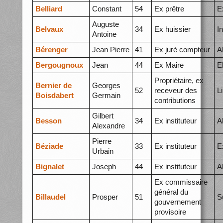
Belliard
Constant
54
Ex prêtre
E
Auguste
Belvaux
34
Ex huissier
I
Antoine
Bérenger
Jean Pierre
41
Ex juré compteur
A
Bergougnoux
Jean
44
Ex Maire
E
Propriétaire, ex
Bernier de
Georges
52
receveur des
L
Boisdabert
Germain
contributions
Gilbert
Besson
34
Ex instituteur
A
Alexandre
Pierre
Béziade
33
Ex instituteur
E
Urbain
Bignalet
Joseph
44
Ex instituteur
A
Ex commissaire
général du
Billaudel
Prosper
51
S
gouvernement
provisoire