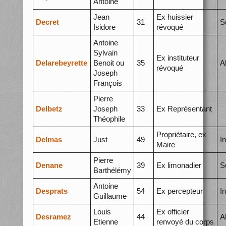
Antoine
Jean
Ex huissier
Decret
31
S
Isidore
révoqué
Antoine
Sylvain
Ex instituteur
Delarebeyrette
Benoit ou
35
A
révoqué
Joseph
François
Pierre
Delbetz
Joseph
33
Ex Représentant
Théophile
Propriétaire, ex
Delmas
Just
49
I
Maire
Pierre
Denane
39
Ex limonadier
S
Barthélémy
Antoine
Desprats
54
Ex percepteur
I
Guillaume
Louis
Ex officier
Desramez
44
A
Etienne
renvoyé du corps