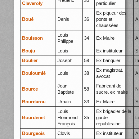
Frédéric
30
S
Claveroly
particulier
Ex piqueur des
Boué
Denis
36
ponts et
A
chaussées
Louis
Bouisson
34
Ex Maire
A
Philippe
Bouju
Louis
Ex instituteur
S
Boulier
Joseph
58
Ex banquier
I
Ex magistrat,
Bouloumié
Louis
38
A
avocat
Jean
Fabricant de
Bource
58
N
Baptiste
sucre, ex maire
Bourdarou
Urbain
33
Ex Maire
S
Louis
Ex brigadier de la
Bourdenet
Florimond
35
garde
L
François
républicaine
Bourgeois
Clovis
Ex instituteur
A