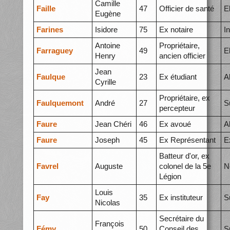
Camille
Faille
47
Officier de santé
E
Eugène
Farines
Isidore
75
Ex notaire
I
Antoine
Propriétaire,
Farraguey
49
E
Henry
ancien officier
Jean
Faulque
23
Ex étudiant
A
Cyrille
Propriétaire, ex
Faulquemont
André
27
S
percepteur
Faure
Jean Chéri
46
Ex avoué
A
Faure
Joseph
45
Ex Représentant
E
Batteur d'or, ex
Favrel
Auguste
colonel de la 5e
N
Légion
Louis
Fay
35
Ex instituteur
S
Nicolas
Secrétaire du
François
Fémy
50
Conseil des
S