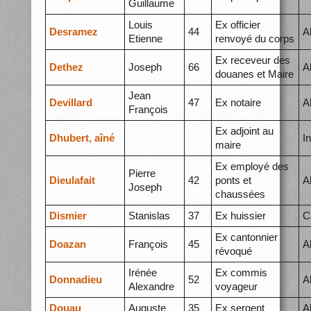
Guillaume
Louis
Ex officier
Desramez
44
A
Etienne
renvoyé du corps
Ex receveur des
Dethez
Joseph
66
A
douanes et Maire
Jean
Devillard
47
Ex notaire
A
François
Ex adjoint au
Dhubert, aîné
I
maire
Ex employé des
Pierre
Dieulafait
42
ponts et
A
Joseph
chaussées
Dismier
Stanislas
37
Ex huissier
C
Ex cantonnier
Doazan
François
45
A
révoqué
Irénée
Ex commis
Donnadieu
52
A
Alexandre
voyageur
Douau
Auguste
35
Ex sergent
A