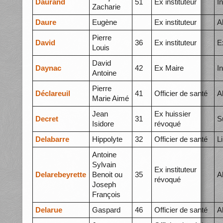
Daurand
51
Ex instituteur
I
Zacharie
Daure
Eugène
Ex instituteur
A
Pierre
David
36
Ex instituteur
E
Louis
David
Daynac
42
Ex Maire
I
Antoine
Pierre
Déclareuil
41
Officier de santé
A
Marie Aimé
Jean
Ex huissier
Decret
31
S
Isidore
révoqué
Delabarre
Hippolyte
32
Officier de santé
L
Antoine
Sylvain
Ex instituteur
Delarebeyrette
Benoit ou
35
A
révoqué
Joseph
François
Delarue
Gaspard
46
Officier de santé
A