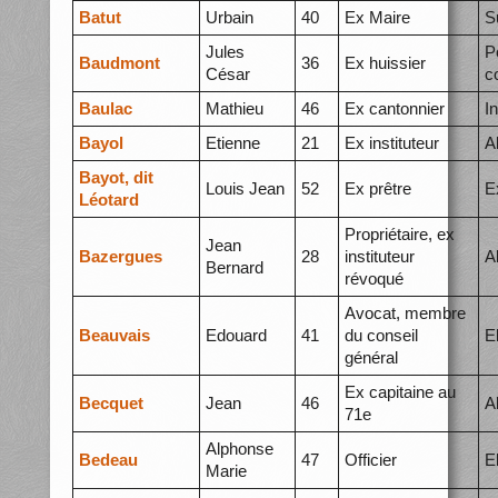
Batut
Urbain
40
Ex Maire
S
Jules
P
Baudmont
36
Ex huissier
César
c
Baulac
Mathieu
46
Ex cantonnier
I
Bayol
Etienne
21
Ex instituteur
A
Bayot, dit
Louis Jean
52
Ex prêtre
E
Léotard
Propriétaire, ex
Jean
Bazergues
28
instituteur
A
Bernard
révoqué
Avocat, membre
Beauvais
Edouard
41
du conseil
E
général
Ex capitaine au
Becquet
Jean
46
A
71e
Alphonse
Bedeau
47
Officier
E
Marie