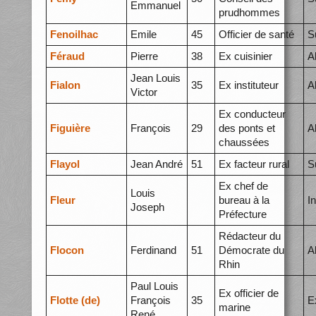
Emmanuel
prudhommes
Fenoilhac
Emile
45
Officier de santé
S
Féraud
Pierre
38
Ex cuisinier
A
Jean Louis
Fialon
35
Ex instituteur
A
Victor
Ex conducteur
Figuière
François
29
des ponts et
A
chaussées
Flayol
Jean André
51
Ex facteur rural
S
Ex chef de
Louis
Fleur
bureau à la
I
Joseph
Préfecture
Rédacteur du
Flocon
Ferdinand
51
Démocrate du
A
Rhin
Paul Louis
Ex officier de
Flotte (de)
François
35
E
marine
René