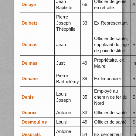
Jean
Officier de génie
Delaye
66
A
Baptiste
en retraite
Pierre
Delbetz
Joseph
33
Ex Représentant
Théophile
Officier de santé,
Delmas
Jean
suppléant du juge
S
de paix destitué
Propriétaire, ex
Delmas
Just
49
I
Maire
Pierre
Denane
39
Ex limonadier
S
Barthélémy
Employé au
Louis
Denis
35
chemin de fer du
S
Joseph
Nord
Depoix
Antoine
33
Officier de santé
S
Desmoulins
Louis
45
Officier de santé
S
Antoine
Desprats
54
Ex percepteur
I