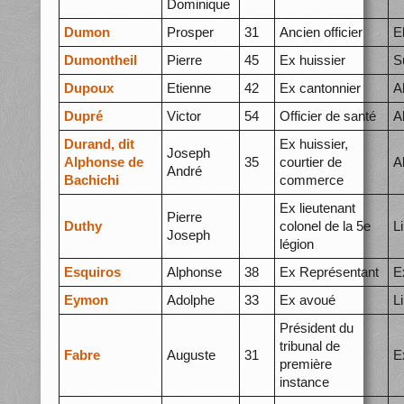
Dominique
Dumon
Prosper
31
Ancien officier
E
Dumontheil
Pierre
45
Ex huissier
S
Dupoux
Etienne
42
Ex cantonnier
A
Dupré
Victor
54
Officier de santé
A
Durand, dit
Ex huissier,
Joseph
Alphonse de
35
courtier de
A
André
Bachichi
commerce
Ex lieutenant
Pierre
Duthy
colonel de la 5e
L
Joseph
légion
Esquiros
Alphonse
38
Ex Représentant
E
Eymon
Adolphe
33
Ex avoué
L
Président du
tribunal de
Fabre
Auguste
31
E
première
instance