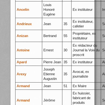
Louis
Ancelin
Honoré
Ex instituteur
I
Eugène
Ex instituteur,
Andrieux
Jean
35
S
cafetier
Propriétaire, ex
Anizan
Bertrand
55
S
instituteur
Ex rédacteur du
Antoine
Ernest
30
Journal la Voix du
S
proscrit
Apard
Pierre Jean
35
Ex instituteur
A
Joseph
Avocat, ex
Arexy
Etienne
35
A
journaliste
Augustin
Armand
Jean
51
Ex Maire
A
Ex huissier,
fabricant de
Armand
Jérôme
S
produits