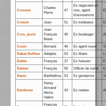
Ex négociant en
Charles
Cresson
47
vins, agent
E
Pierre
d'assurances
Croizer
Jean
51
Ex instituteur
E
Jean
Cros, jeune
François
40
Ex boulanger
A
Marie
Cusin
Bernard
40
Ex agent voyer
S
Dabat-Duffaur
Adolphe
53
Ex Maire
L
Dallée
François
37
Ex huissier
E
Dalmer
François
50
Officier de santé
E
Danis
Barthelémy
53
Ex gendarme
S
Henry
Armand
Dardenne
43
Ex notaire
A
Alexis
Valère
François