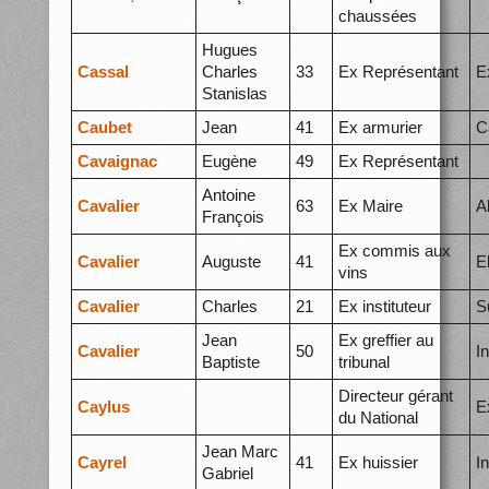
chaussées
Hugues
Cassal
Charles
33
Ex Représentant
E
Stanislas
Caubet
Jean
41
Ex armurier
C
Cavaignac
Eugène
49
Ex Représentant
Antoine
Cavalier
63
Ex Maire
A
François
Ex commis aux
Cavalier
Auguste
41
E
vins
Cavalier
Charles
21
Ex instituteur
S
Jean
Ex greffier au
Cavalier
50
I
Baptiste
tribunal
Directeur gérant
Caylus
E
du National
Jean Marc
Cayrel
41
Ex huissier
I
Gabriel