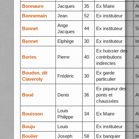
Bonnaure
Jacques
35
Ex Maire
A
Bonnemain
Jean
52
Ex instituteur
I
Ange
Bonnet
44
Ex instituteur
S
Jacques
Bonnet
Elphège
30
Ex instituteur
I
Ex huissier des
Bories
Pierre
40
contributions
A
indirectes
Boudon, dit
Ex garde
Frédéric
30
S
Claveroly
particulier
Ex piqueur des
Boué
Denis
36
ponts et
A
chaussées
Louis
Bouisson
34
Ex Maire
A
Philippe
Bouju
Louis
Ex instituteur
S
Boulier
Joseph
58
Ex banquier
I