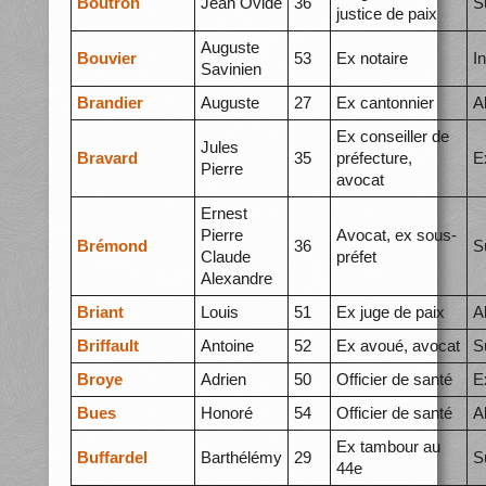
Boutron
Jean Ovide
36
S
justice de paix
Auguste
Bouvier
53
Ex notaire
I
Savinien
Brandier
Auguste
27
Ex cantonnier
A
Ex conseiller de
Jules
Bravard
35
préfecture,
E
Pierre
avocat
Ernest
Pierre
Avocat, ex sous-
Brémond
36
S
Claude
préfet
Alexandre
Briant
Louis
51
Ex juge de paix
A
Briffault
Antoine
52
Ex avoué, avocat
S
Broye
Adrien
50
Officier de santé
E
Bues
Honoré
54
Officier de santé
A
Ex tambour au
Buffardel
Barthélémy
29
S
44e