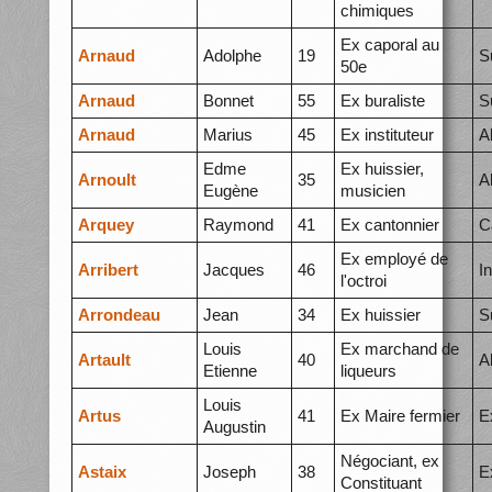
chimiques
Ex caporal au
Arnaud
Adolphe
19
S
50e
Arnaud
Bonnet
55
Ex buraliste
S
Arnaud
Marius
45
Ex instituteur
A
Edme
Ex huissier,
Arnoult
35
A
Eugène
musicien
Arquey
Raymond
41
Ex cantonnier
C
Ex employé de
Arribert
Jacques
46
I
l'octroi
Arrondeau
Jean
34
Ex huissier
S
Louis
Ex marchand de
Artault
40
A
Etienne
liqueurs
Louis
Artus
41
Ex Maire fermier
E
Augustin
Négociant, ex
Astaix
Joseph
38
E
Constituant