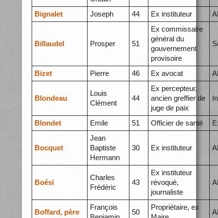
Bignalet
Joseph
44
Ex instituteur
A
Ex commissaire
général du
Billaudel
Prosper
51
S
gouvernement
provisoire
Bizet
Pierre
46
Ex avocat
A
Ex percepteur,
Louis
Blondeau
44
ancien greffier de
I
Clément
juge de paix
Blondet
Emile
51
Officier de santé
E
Jean
Bocquet
Baptiste
30
Ex instituteur
A
Hermann
Ex instituteur
Charles
Boési
43
révoqué,
A
Frédéric
journaliste
François
Propriétaire, ex
Boffard, père
50
A
Benjamin
Maire