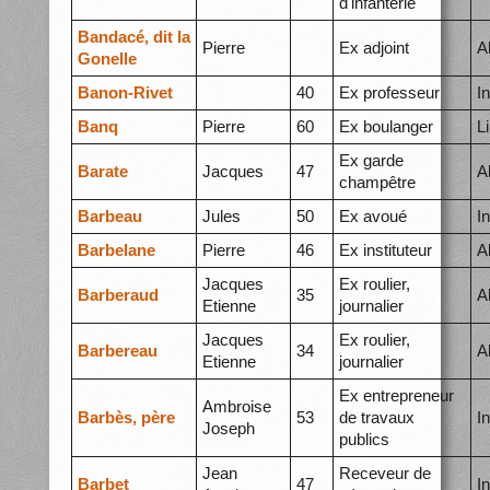
d'infanterie
Bandacé, dit la
Pierre
Ex adjoint
A
Gonelle
Banon-Rivet
40
Ex professeur
I
Banq
Pierre
60
Ex boulanger
L
Ex garde
Barate
Jacques
47
A
champêtre
Barbeau
Jules
50
Ex avoué
I
Barbelane
Pierre
46
Ex instituteur
A
Jacques
Ex roulier,
Barberaud
35
A
Etienne
journalier
Jacques
Ex roulier,
Barbereau
34
A
Etienne
journalier
Ex entrepreneur
Ambroise
Barbès, père
53
de travaux
I
Joseph
publics
Jean
Receveur de
Barbet
47
I