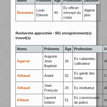
Noms
Prénoms
Âge
Profession
Décision
Ex officier
Louis
Algérie
Desramez
44
renvoyé du
Etienne
plus
corps
Recherche approchée : 651 enregistrement(s)
trouvé(s)
Noms
Prénoms
Âge
Profession
D
Auguste
Ex cabaretier,
Agarrat
Jean
26
A
cultivateur
Baptiste
Ex garde des
Ailhaud
André
52
C
forêts
Jean
Ailhaud
24
Ex instituteur
A
François
Laurent
Ex commissaire
Aillaud
51
I
Isidore
de police