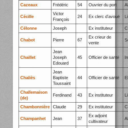
Cazeaux
Frédéric
54
Ouvrier du port
A
Victor
Cécille
24
Ex clerc d'avoué
L
François
Célonne
Joseph
Ex instituteur
C
Ex crieur de
Chabot
Pierre
67
S
vente
Jean
Chaillet
Joseph
45
Officier de santé
I
Edouard
Jean
Chaliès
Baptiste
44
Officier de santé
E
Toussaint
Challemaison
Ferdinand
43
Ex instituteur
L
(de)
Chambonnière
Claude
29
Ex instituteur
C
Ex adjoint
Champanhet
Jean
37
A
cultivateur