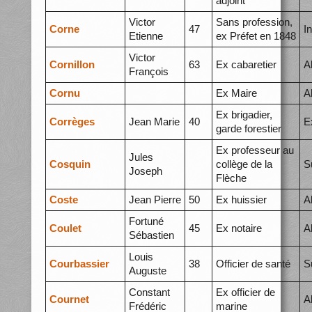
adjoint
Victor
Sans profession,
Corne
47
I
Etienne
ex Préfet en 1848
Victor
Cornillon
63
Ex cabaretier
A
François
Cornu
Ex Maire
A
Ex brigadier,
Corrèges
Jean Marie
40
E
garde forestier
Ex professeur au
Jules
Cosquin
collège de la
S
Joseph
Flèche
Coste
Jean Pierre
50
Ex huissier
A
Fortuné
Coulet
45
Ex notaire
A
Sébastien
Louis
Courbassier
38
Officier de santé
S
Auguste
Constant
Ex officier de
Cournet
A
Frédéric
marine