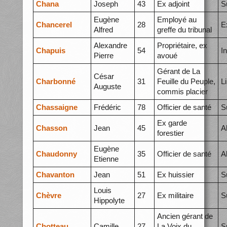
Chana
Joseph
43
Ex adjoint
S
Eugène
Employé au
Chancerel
28
E
Alfred
greffe du tribunal
Alexandre
Propriétaire, ex
Chapuis
54
I
Pierre
avoué
Gérant de La
César
Charbonné
31
Feuille du Peuple,
L
Auguste
commis placier
Chassaigne
Frédéric
78
Officier de santé
S
Ex garde
Chasson
Jean
45
A
forestier
Eugène
Chaudonny
35
Officier de santé
A
Etienne
Chavanton
Jean
51
Ex huissier
S
Louis
Chèvre
27
Ex militaire
S
Hippolyte
Ancien gérant de
Chotteau
Camille
27
La Voix du
S