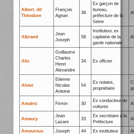
Ex garçon de
Albert, dit
François
bureau,
38
A
Théodore
Agnan
préfecture de la
Seine
Instituteur, ex
Jean
Albrand
58
capitaine de la
A
Joseph
garde nationale
Guillaume
Charles
Alix
34
Ex officier
Henri
Alexandre
Etienne
Ex notaire,
C
Alvier
Nicolas
54
propriétaire
g
Antoine
Ex conducteur de
Amalric
Firmin
30
A
voitures
Jean
Ex secrétaire à la
Amaury
33
A
Lazare
Préfecture
Amouroux
Joseph
44
Ex instituteur
A