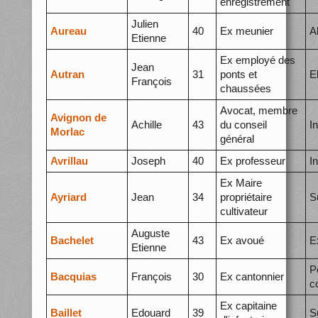
enregistrement
Julien
Aureau
40
Ex meunier
A
Etienne
Ex employé des
Jean
Autran
31
ponts et
E
François
chaussées
Avocat, membre
Avignon de
Achille
43
du conseil
I
Morlac
général
Avrillau
Joseph
40
Ex professeur
I
Ex Maire
Ayriard
Jean
34
propriétaire
S
cultivateur
Auguste
Bachelet
43
Ex avoué
E
Etienne
P
Bacquias
François
30
Ex cantonnier
c
Ex capitaine
Baillet
Edouard
39
S