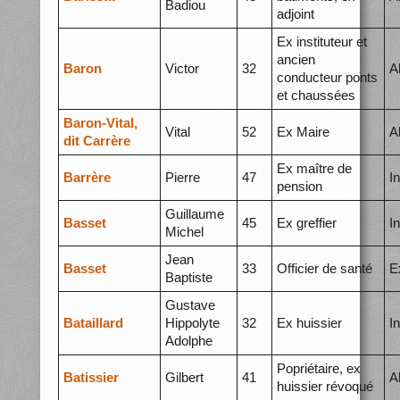
Badiou
adjoint
Ex instituteur et
ancien
Baron
Victor
32
A
conducteur ponts
et chaussées
Baron-Vital,
Vital
52
Ex Maire
A
dit Carrère
Ex maître de
Barrère
Pierre
47
I
pension
Guillaume
Basset
45
Ex greffier
I
Michel
Jean
Basset
33
Officier de santé
E
Baptiste
Gustave
Bataillard
Hippolyte
32
Ex huissier
I
Adolphe
Popriétaire, ex
Batissier
Gilbert
41
A
huissier révoqué