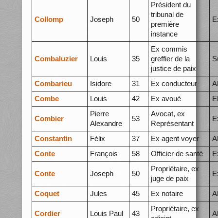
Président du
tribunal de
Collomp
Joseph
50
E
première
instance
Ex commis
Combaluzier
Louis
35
greffier de la
S
justice de paix
Combarieu
Isidore
31
Ex conducteur
A
Combe
Louis
42
Ex avoué
E
Pierre
Avocat, ex
Combier
53
E
Alexandre
Représentant
Constantin
Félix
37
Ex agent voyer
A
Conte
François
58
Officier de santé
E
Propriétaire, ex
Conte
Joseph
50
E
juge de paix
Coquet
Jules
45
Ex notaire
A
Propriétaire, ex
Cordier
Louis Paul
43
A