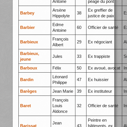
Antoine
péage du pont
Arsène
Ex greffier de
Barbey
38
E
Hippolyte
justice de paix
Edme
Barbier
60
Officier de santé
E
Antoine
François
Barbieux
29
Ex négociant
A
Albert
Barbieux,
Jules
33
Ex trappiste
S
jeune
Barboux
Félix
50
Ex avoué, avocat
I
Léonard
Bardin
47
Ex huissier
A
Philippe
Barèges
Jean Marie
39
Ex instituteur
I
François
Baret
Louis
32
Officier de santé
I
Aldonce
Peintre en
Jean
Barissat
43
bâtiments, ex
A