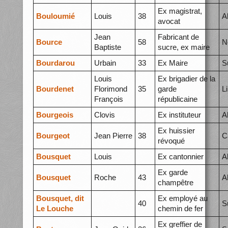
Ex magistrat,
Bouloumié
Louis
38
A
avocat
Jean
Fabricant de
Bource
58
N
Baptiste
sucre, ex maire
Bourdarou
Urbain
33
Ex Maire
S
Louis
Ex brigadier de la
Bourdenet
Florimond
35
garde
L
François
républicaine
Bourgeois
Clovis
Ex instituteur
A
Ex huissier
Bourgeot
Jean Pierre
38
C
révoqué
Bousquet
Louis
Ex cantonnier
A
Ex garde
Bousquet
Roche
43
A
champêtre
Bousquet, dit
Ex employé au
40
S
Le Louche
chemin de fer
Ex greffier de