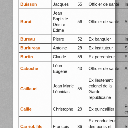
Buisson
Jacques
55
Officier de santé
I
Jean
Baptiste
Burat
56
Officier de santé
S
Désiré
Edme
Bureau
Pierre
52
Ex banquier
I
Burlureau
Antoine
29
Ex instituteur
S
Burtin
Claude
59
Ex percepteur
E
Léon
Caboche
43
Officier de santé
A
Eugène
Ex lieutenant
Jean Marie
colonel de la
Caillaud
55
E
Léonidas
Garde
républicaine
P
Caille
Christophe
29
Ex quincaillier
c
Ex conducteur
Carriol, fils
François
36
des ponts et
S