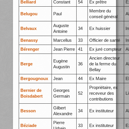
Belliard
Constant
54
Ex prêtre
E
Membre du
Belugou
Paul
A
conseil général
Auguste
Belvaux
34
Ex huissier
I
Antoine
Benassy
Marcellus
33
Officier de santé
I
Bérenger
Jean Pierre
41
Ex juré compteur
A
Ancien directeur
Eugène
Berge
36
de la ferme du
A
Augustin
Bellay
Bergougnoux
Jean
44
Ex Maire
E
Propriétaire, ex
Bernier de
Georges
52
receveur des
L
Boisdabert
Germain
contributions
Gilbert
Besson
34
Ex instituteur
A
Alexandre
Pierre
Béziade
33
Ex instituteur
E
Urbain