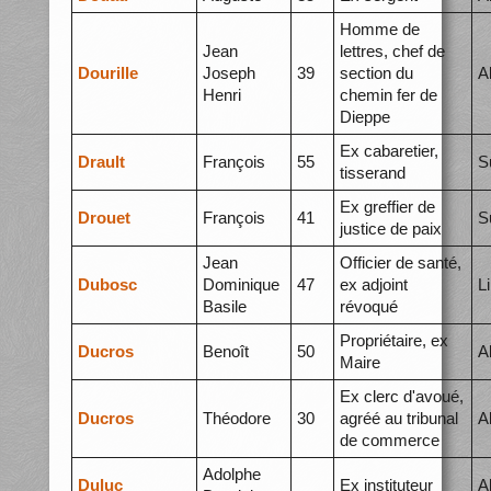
Homme de
Jean
lettres, chef de
Dourille
Joseph
39
section du
A
Henri
chemin fer de
Dieppe
Ex cabaretier,
Drault
François
55
S
tisserand
Ex greffier de
Drouet
François
41
S
justice de paix
Jean
Officier de santé,
Dubosc
Dominique
47
ex adjoint
L
Basile
révoqué
Propriétaire, ex
Ducros
Benoît
50
A
Maire
Ex clerc d'avoué,
Ducros
Théodore
30
agréé au tribunal
A
de commerce
Adolphe
Duluc
Ex instituteur
A