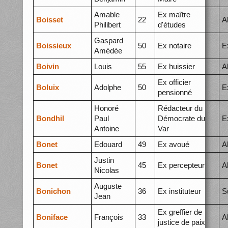
Amable
Ex maître
Boisset
22
A
Philibert
d'études
Gaspard
Boissieux
50
Ex notaire
E
Amédée
Boivin
Louis
55
Ex huissier
A
Ex officier
Boluix
Adolphe
50
E
pensionné
Honoré
Rédacteur du
Bondhil
Paul
Démocrate du
E
Antoine
Var
Bonet
Edouard
49
Ex avoué
A
Justin
Bonet
45
Ex percepteur
A
Nicolas
Auguste
Bonichon
36
Ex instituteur
S
Jean
Ex greffier de
Boniface
François
33
A
justice de paix