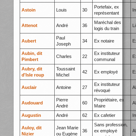
Portefaix, ex
Astoin
Louis
30
I
représentant
Maréchal des
Attenot
André
36
L
logis du train
Paul
Aubert
34
Ex notaire
E
Joseph
Aubin, dit
Ex instituteur
Charles
22
E
Pimbert
communal
Aubry, dit
Toussaint
42
Ex employé
E
d'Isle roup
Michel
Ex instituteur
Auclair
Antoine
27
A
révoqué
Pierre
Propriétaire, ex
Audouard
60
A
André
Maire
Augustin
André
62
Ex cafetier
I
Sans profession,
Auloy, dit
Jean Marie
36
ex employé
A
Nizier
ou Eugène