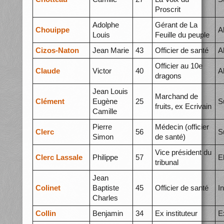
Proscrit
Adolphe
Gérant de La
Chouippe
A
Louis
Feuille du peuple
Cizos-Naton
Jean Marie
43
Officier de santé
A
Officier au 10e
Claude
Victor
40
A
dragons
Jean Louis
Marchand de
Clément
Eugène
25
S
fruits, ex Ecrivain
Camille
Pierre
Médecin (officier
Clerc
56
S
Simon
de santé)
Vice président du
Clerc Lassale
Philippe
57
E
tribunal
Jean
Colinet
Baptiste
45
Officier de santé
I
Charles
Collin
Benjamin
34
Ex instituteur
E