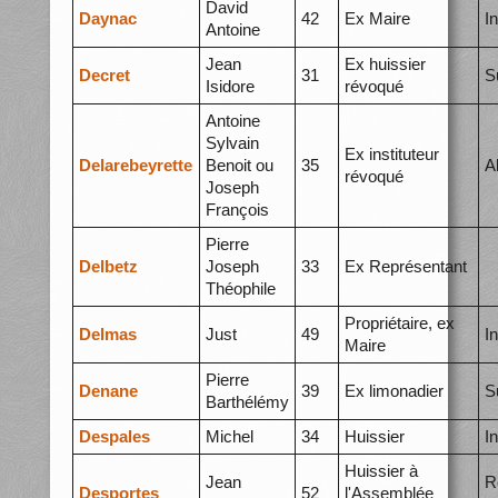
David
Daynac
42
Ex Maire
I
Antoine
Jean
Ex huissier
Decret
31
S
Isidore
révoqué
Antoine
Sylvain
Ex instituteur
Delarebeyrette
Benoit ou
35
A
révoqué
Joseph
François
Pierre
Delbetz
Joseph
33
Ex Représentant
Théophile
Propriétaire, ex
Delmas
Just
49
I
Maire
Pierre
Denane
39
Ex limonadier
S
Barthélémy
Despales
Michel
34
Huissier
I
Huissier à
Jean
R
Desportes
52
l'Assemblée