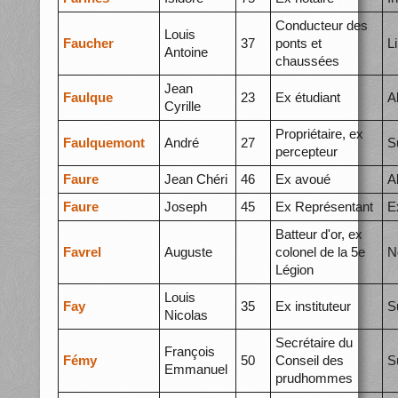
Conducteur des
Louis
Faucher
37
ponts et
L
Antoine
chaussées
Jean
Faulque
23
Ex étudiant
A
Cyrille
Propriétaire, ex
Faulquemont
André
27
S
percepteur
Faure
Jean Chéri
46
Ex avoué
A
Faure
Joseph
45
Ex Représentant
E
Batteur d'or, ex
Favrel
Auguste
colonel de la 5e
N
Légion
Louis
Fay
35
Ex instituteur
S
Nicolas
Secrétaire du
François
Fémy
50
Conseil des
S
Emmanuel
prudhommes