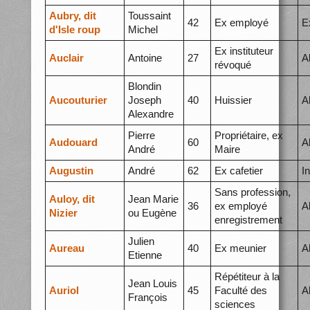
Aubry, dit
Toussaint
42
Ex employé
E
d'Isle roup
Michel
Ex instituteur
Auclair
Antoine
27
A
révoqué
Blondin
Aucouturier
Joseph
40
Huissier
A
Alexandre
Pierre
Propriétaire, ex
Audouard
60
A
André
Maire
Augustin
André
62
Ex cafetier
I
Sans profession,
Auloy, dit
Jean Marie
36
ex employé
A
Nizier
ou Eugène
enregistrement
Julien
Aureau
40
Ex meunier
A
Etienne
Répétiteur à la
Jean Louis
Auriol
45
Faculté des
A
François
sciences