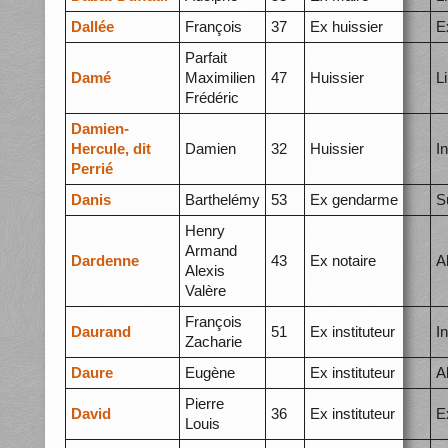
Dallée
François
37
Ex huissier
E
Parfait
Damé
Maximilien
47
Huissier
L
Frédéric
Damien-
Hercule, dit
Damien
32
Huissier
I
Perrié
Danis
Barthelémy
53
Ex gendarme
S
Henry
Armand
Dardenne
43
Ex notaire
A
Alexis
Valère
François
Daurand
51
Ex instituteur
I
Zacharie
Daure
Eugène
Ex instituteur
A
Pierre
David
36
Ex instituteur
E
Louis