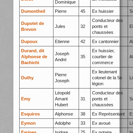
Dominique
Dumontheil
Pierre
45
Ex huissier
S
Conducteur des
Dupotet de
Jules
32
ponts et
E
Brevon
chaussées
Dupoux
Etienne
42
Ex cantonnier
A
Durand, dit
Ex huissier,
Joseph
Alphonse de
35
courtier de
A
André
Bachichi
commerce
Ex lieutenant
Pierre
Duthy
colonel de la 5e
L
Joseph
légion
Léopold
Conducteur des
Emy
Amant
31
ponts et
S
Hubert
chaussées
Esquiros
Alphonse
38
Ex Représentant
E
Eymon
Adolphe
33
Ex avoué
L
Farines
Isidore
75
Ex notaire
I