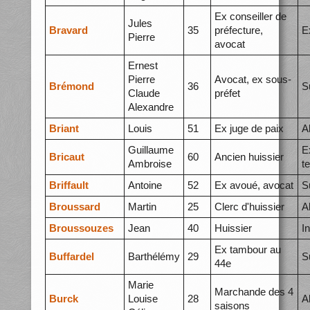
Ex conseiller de
Jules
Bravard
35
préfecture,
E
Pierre
avocat
Ernest
Pierre
Avocat, ex sous-
Brémond
36
S
Claude
préfet
Alexandre
Briant
Louis
51
Ex juge de paix
A
Guillaume
Ex
Bricaut
60
Ancien huissier
Ambroise
t
Briffault
Antoine
52
Ex avoué, avocat
S
Broussard
Martin
25
Clerc d'huissier
A
Broussouzes
Jean
40
Huissier
I
Ex tambour au
Buffardel
Barthélémy
29
S
44e
Marie
Marchande des 4
Burck
Louise
28
A
saisons