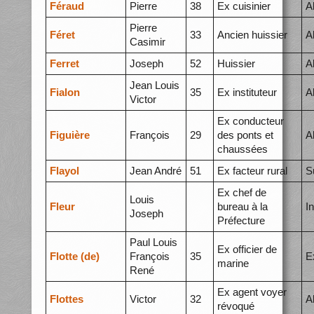
Féraud
Pierre
38
Ex cuisinier
A
Pierre
Féret
33
Ancien huissier
A
Casimir
Ferret
Joseph
52
Huissier
A
Jean Louis
Fialon
35
Ex instituteur
A
Victor
Ex conducteur
Figuière
François
29
des ponts et
A
chaussées
Flayol
Jean André
51
Ex facteur rural
S
Ex chef de
Louis
Fleur
bureau à la
I
Joseph
Préfecture
Paul Louis
Ex officier de
Flotte (de)
François
35
E
marine
René
Ex agent voyer
Flottes
Victor
32
A
révoqué