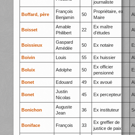
journaliste
François
Propriétaire, ex
Boffard, père
50
A
Benjamin
Maire
Amable
Ex maître
Boisset
22
A
Philibert
d'études
Gaspard
Boissieux
50
Ex notaire
E
Amédée
Boivin
Louis
55
Ex huissier
A
Ex officier
Boluix
Adolphe
50
E
pensionné
Bonet
Edouard
49
Ex avoué
A
Justin
Bonet
45
Ex percepteur
A
Nicolas
Auguste
Bonichon
36
Ex instituteur
S
Jean
Ex greffier de
Boniface
François
33
A
justice de paix