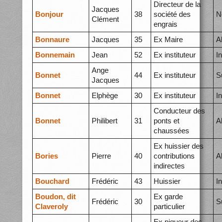
Directeur de la
Jacques
Bonjour
38
société des
N
Clément
engrais
Bonnaure
Jacques
35
Ex Maire
A
Bonnemain
Jean
52
Ex instituteur
I
Ange
Bonnet
44
Ex instituteur
S
Jacques
Bonnet
Elphège
30
Ex instituteur
I
Conducteur des
Bonnet
Philibert
31
ponts et
A
chaussées
Ex huissier des
Bories
Pierre
40
contributions
A
indirectes
Bouchard
Frédéric
43
Huissier
I
Boudon, dit
Ex garde
Frédéric
30
S
Claveroly
particulier
Ex piqueur des