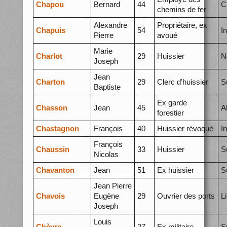
Chapou
Bernard
44
C
chemins de fer
Alexandre
Propriétaire, ex
Chapuis
54
I
Pierre
avoué
Marie
Charlot
29
Huissier
N
Joseph
Jean
Charton
29
Clerc d'huissier
S
Baptiste
Ex garde
Chasson
Jean
45
A
forestier
Chastagnon
François
40
Huissier révoqué
I
François
Chaussin
33
Huissier
S
Nicolas
Chavanton
Jean
51
Ex huissier
S
Jean Pierre
Chavois
Eugène
29
Ouvrier des ports
L
Joseph
Louis
Chèvre
27
Ex militaire
S