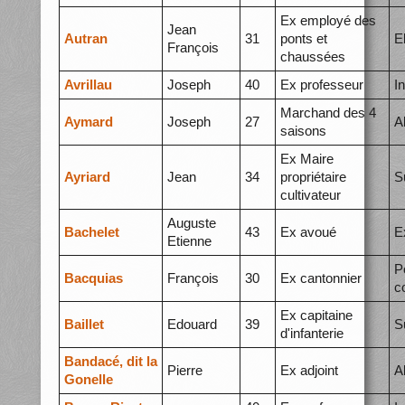
Ex employé des
Jean
Autran
31
ponts et
E
François
chaussées
Avrillau
Joseph
40
Ex professeur
I
Marchand des 4
Aymard
Joseph
27
A
saisons
Ex Maire
Ayriard
Jean
34
propriétaire
S
cultivateur
Auguste
Bachelet
43
Ex avoué
E
Etienne
P
Bacquias
François
30
Ex cantonnier
c
Ex capitaine
Baillet
Edouard
39
S
d'infanterie
Bandacé, dit la
Pierre
Ex adjoint
A
Gonelle