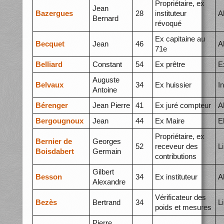
Propriétaire, ex
Jean
Bazergues
28
instituteur
A
Bernard
révoqué
Ex capitaine au
Becquet
Jean
46
A
71e
Belliard
Constant
54
Ex prêtre
E
Auguste
Belvaux
34
Ex huissier
I
Antoine
Bérenger
Jean Pierre
41
Ex juré compteur
A
Bergougnoux
Jean
44
Ex Maire
E
Propriétaire, ex
Bernier de
Georges
52
receveur des
L
Boisdabert
Germain
contributions
Gilbert
Besson
34
Ex instituteur
A
Alexandre
Vérificateur des
Bezès
Bertrand
34
L
poids et mesures
Pierre