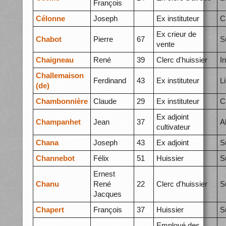
François
Célonne
Joseph
Ex instituteur
C
Ex crieur de
Chabot
Pierre
67
S
vente
Chaigneau
René
39
Clerc d'huissier
I
Challemaison
Ferdinand
43
Ex instituteur
L
(de)
Chambonnière
Claude
29
Ex instituteur
C
Ex adjoint
Champanhet
Jean
37
A
cultivateur
Chana
Joseph
43
Ex adjoint
S
Channebot
Félix
51
Huissier
S
Ernest
Chanu
René
22
Clerc d'huissier
S
Jacques
Chapert
François
37
Huissier
S
Employé des