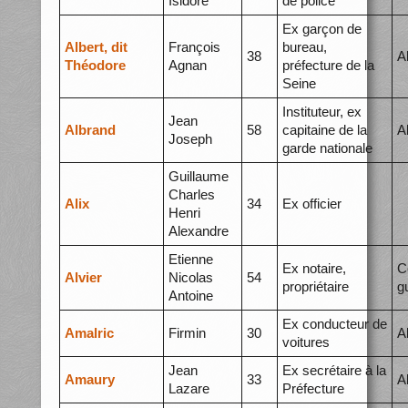
Isidore
de police
Ex garçon de
Albert, dit
François
bureau,
38
A
Théodore
Agnan
préfecture de la
Seine
Instituteur, ex
Jean
Albrand
58
capitaine de la
A
Joseph
garde nationale
Guillaume
Charles
Alix
34
Ex officier
Henri
Alexandre
Etienne
Ex notaire,
C
Alvier
Nicolas
54
propriétaire
g
Antoine
Ex conducteur de
Amalric
Firmin
30
A
voitures
Jean
Ex secrétaire à la
Amaury
33
A
Lazare
Préfecture