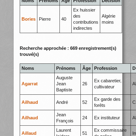
Noms
Prénoms
Âge
Profession
Décision
Ex huissier
des
Algérie
Bories
Pierre
40
contributions
moins
indirectes
Recherche approchée : 669 enregistrement(s)
trouvé(s)
Noms
Prénoms
Âge
Profession
D
Auguste
Ex cabaretier,
Agarrat
Jean
26
A
cultivateur
Baptiste
Ex garde des
Ailhaud
André
52
C
forêts
Jean
Ailhaud
24
Ex instituteur
A
François
Laurent
Ex commissaire
Aillaud
51
I