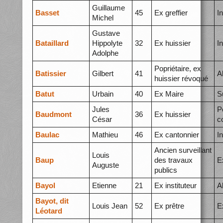
Guillaume
Basset
45
Ex greffier
I
Michel
Gustave
Bataillard
Hippolyte
32
Ex huissier
I
Adolphe
Popriétaire, ex
Batissier
Gilbert
41
A
huissier révoqué
Batut
Urbain
40
Ex Maire
S
Jules
P
Baudmont
36
Ex huissier
César
c
Baulac
Mathieu
46
Ex cantonnier
I
Ancien surveillant
Louis
Baup
des travaux
E
Auguste
publics
Bayol
Etienne
21
Ex instituteur
A
Bayot, dit
Louis Jean
52
Ex prêtre
E
Léotard