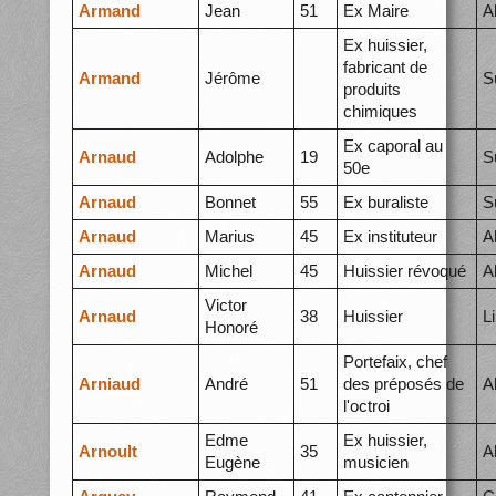
Armand
Jean
51
Ex Maire
A
Ex huissier,
fabricant de
Armand
Jérôme
S
produits
chimiques
Ex caporal au
Arnaud
Adolphe
19
S
50e
Arnaud
Bonnet
55
Ex buraliste
S
Arnaud
Marius
45
Ex instituteur
A
Arnaud
Michel
45
Huissier révoqué
A
Victor
Arnaud
38
Huissier
L
Honoré
Portefaix, chef
Arniaud
André
51
des préposés de
A
l'octroi
Edme
Ex huissier,
Arnoult
35
A
Eugène
musicien