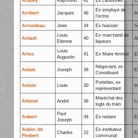
Arquey
Raymond
41
Ex cantonnier
C
Ex employé de
Arribert
Jacques
46
I
l'octroi
Arrondeau
Jean
34
Ex huissier
S
Louis
Ex marchand de
Artault
40
A
Etienne
liqueurs
Louis
Artus
41
Ex Maire fermier
E
Augustin
Négociant, ex
Astaix
Joseph
38
E
Constituant
Portefaix, ex
Astoin
Louis
30
I
représentant
Maréchal des
Attenot
André
36
L
logis du train
Paul
Aubert
34
Ex notaire
E
Joseph
Aubin, dit
Ex instituteur
Charles
22
E
Pimbert
communal