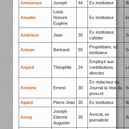
Amouroux
Joseph
44
Ex instituteur
A
Louis
Ancelin
Honoré
Ex instituteur
I
Eugène
Ex instituteur,
Andrieux
Jean
35
S
cafetier
Propriétaire, ex
Anizan
Bertrand
55
S
instituteur
Employé aux
Anjard
Théophile
24
contributions
L
directes
Ex rédacteur du
Antoine
Ernest
30
Journal la Voix du
S
proscrit
Apard
Pierre Jean
35
Ex instituteur
A
Joseph
Avocat, ex
Arexy
Etienne
35
A
journaliste
Augustin