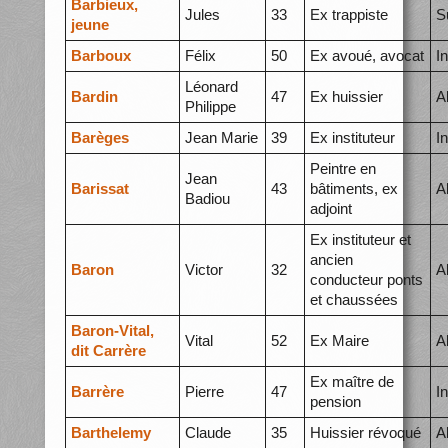
Barbieux,
Jules
33
Ex trappiste
S
jeune
Barboux
Félix
50
Ex avoué, avocat
I
Léonard
Bardin
47
Ex huissier
A
Philippe
Barèges
Jean Marie
39
Ex instituteur
I
Peintre en
Jean
Barissat
43
bâtiments, ex
A
Badiou
adjoint
Ex instituteur et
ancien
Baron
Victor
32
A
conducteur ponts
et chaussées
Baron-Vital,
Vital
52
Ex Maire
A
dit Carrère
Ex maître de
Barrère
Pierre
47
I
pension
Barthelemy
Claude
35
Huissier révoqué
A