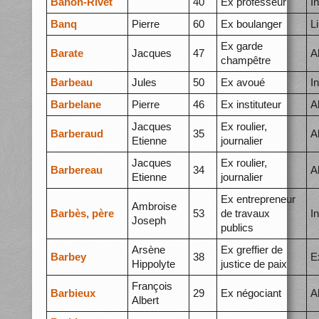
Banon-Rivet
40
Ex professeur
I
Banq
Pierre
60
Ex boulanger
L
Ex garde
Barate
Jacques
47
A
champêtre
Barbeau
Jules
50
Ex avoué
I
Barbelane
Pierre
46
Ex instituteur
A
Jacques
Ex roulier,
Barberaud
35
A
Etienne
journalier
Jacques
Ex roulier,
Barbereau
34
A
Etienne
journalier
Ex entrepreneur
Ambroise
Barbès, père
53
de travaux
I
Joseph
publics
Arsène
Ex greffier de
Barbey
38
E
Hippolyte
justice de paix
François
Barbieux
29
Ex négociant
A
Albert