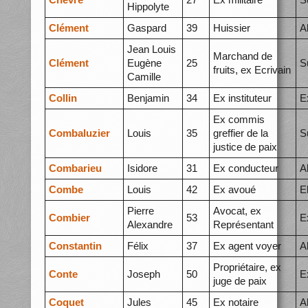
Hippolyte
Clément
Gaspard
39
Huissier
A
Jean Louis
Marchand de
Clément
Eugène
25
S
fruits, ex Ecrivain
Camille
Collin
Benjamin
34
Ex instituteur
E
Ex commis
Combaluzier
Louis
35
greffier de la
S
justice de paix
Combarieu
Isidore
31
Ex conducteur
A
Combe
Louis
42
Ex avoué
E
Pierre
Avocat, ex
Combier
53
E
Alexandre
Représentant
Constantin
Félix
37
Ex agent voyer
A
Propriétaire, ex
Conte
Joseph
50
E
juge de paix
Coquet
Jules
45
Ex notaire
A