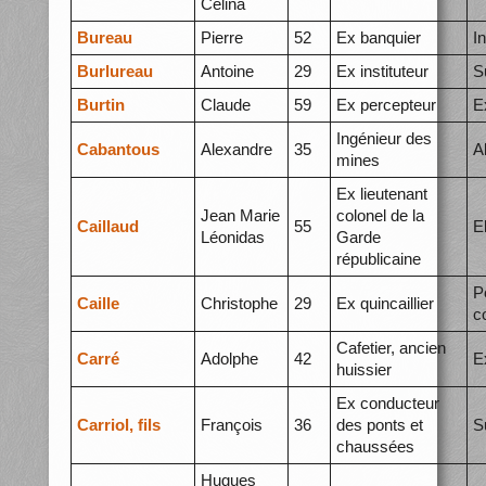
Célina
Bureau
Pierre
52
Ex banquier
I
Burlureau
Antoine
29
Ex instituteur
S
Burtin
Claude
59
Ex percepteur
E
Ingénieur des
Cabantous
Alexandre
35
A
mines
Ex lieutenant
Jean Marie
colonel de la
Caillaud
55
E
Léonidas
Garde
républicaine
P
Caille
Christophe
29
Ex quincaillier
c
Cafetier, ancien
Carré
Adolphe
42
E
huissier
Ex conducteur
Carriol, fils
François
36
des ponts et
S
chaussées
Hugues