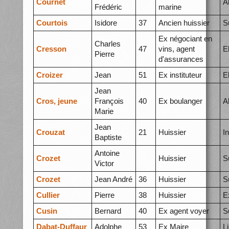
Cournet
A
Frédéric
marine
Courtois
Isidore
37
Ancien huissier
S
Ex négociant en
Charles
Cresson
47
vins, agent
E
Pierre
d'assurances
Croizer
Jean
51
Ex instituteur
E
Jean
Cros, jeune
François
40
Ex boulanger
A
Marie
Jean
Crouzat
21
Huissier
I
Baptiste
Antoine
Crozet
Huissier
S
Victor
Crozet
Jean André
36
Huissier
S
Cullier
Pierre
38
Huissier
E
Cusin
Bernard
40
Ex agent voyer
S
Dabat-Duffaur
Adolphe
53
Ex Maire
L