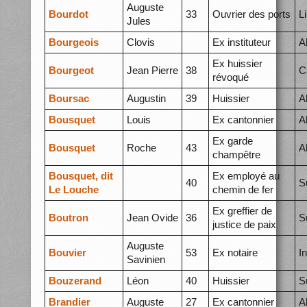
Auguste
Bourdot
33
Ouvrier des ports
L
Jules
Bourgeois
Clovis
Ex instituteur
A
Ex huissier
Bourgeot
Jean Pierre
38
C
révoqué
Boursac
Augustin
39
Huissier
A
Bousquet
Louis
Ex cantonnier
A
Ex garde
Bousquet
Roche
43
A
champêtre
Bousquet, dit
Ex employé au
40
S
Le Louche
chemin de fer
Ex greffier de
Boutron
Jean Ovide
36
S
justice de paix
Auguste
Bouvier
53
Ex notaire
I
Savinien
Bouzerand
Léon
40
Huissier
S
Brandier
Auguste
27
Ex cantonnier
A