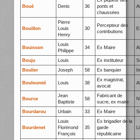
Boué
Denis
36
ponts et
A
chaussées
Pierre
Percepteur des
Bouillon
Louis
30
E
contributions
Henry
Louis
Bouisson
34
Ex Maire
A
Philippe
Bouju
Louis
Ex instituteur
S
Boulier
Joseph
58
Ex banquier
I
Ex magistrat,
Bouloumié
Louis
38
A
avocat
Jean
Fabricant de
Bource
58
N
Baptiste
sucre, ex maire
Bourdarou
Urbain
33
Ex Maire
S
Louis
Ex brigadier de la
Bourdenet
Florimond
35
garde
L
François
républicaine