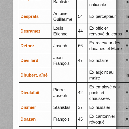
Baptiste
p
nationale
Antoine
Desprats
54
Ex percepteur
I
Guillaume
Louis
Ex officier
Desramez
44
A
Etienne
renvoyé du corps
Ex receveur des
Dethez
Joseph
66
A
douanes et Maire
Jean
Devillard
47
Ex notaire
A
François
Ex adjoint au
Dhubert, aîné
I
maire
Ex employé des
Pierre
Dieulafait
42
ponts et
A
Joseph
chaussées
Dismier
Stanislas
37
Ex huissier
C
Ex cantonnier
Doazan
François
45
A
révoqué