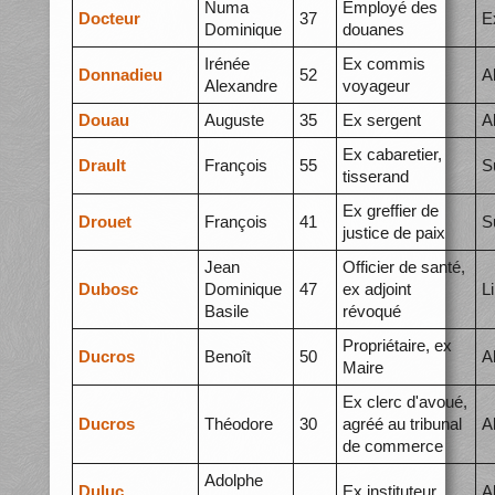
Numa
Employé des
Docteur
37
E
Dominique
douanes
Irénée
Ex commis
Donnadieu
52
A
Alexandre
voyageur
Douau
Auguste
35
Ex sergent
A
Ex cabaretier,
Drault
François
55
S
tisserand
Ex greffier de
Drouet
François
41
S
justice de paix
Jean
Officier de santé,
Dubosc
Dominique
47
ex adjoint
L
Basile
révoqué
Propriétaire, ex
Ducros
Benoît
50
A
Maire
Ex clerc d'avoué,
Ducros
Théodore
30
agréé au tribunal
A
de commerce
Adolphe
Duluc
Ex instituteur
A