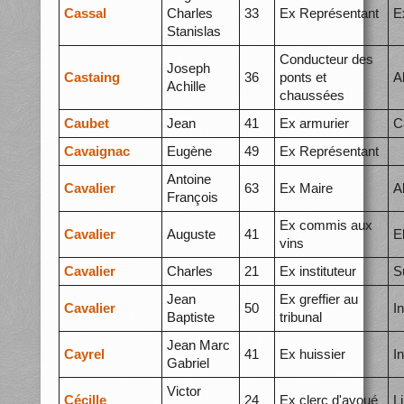
Cassal
Charles
33
Ex Représentant
E
Stanislas
Conducteur des
Joseph
Castaing
36
ponts et
A
Achille
chaussées
Caubet
Jean
41
Ex armurier
C
Cavaignac
Eugène
49
Ex Représentant
Antoine
Cavalier
63
Ex Maire
A
François
Ex commis aux
Cavalier
Auguste
41
E
vins
Cavalier
Charles
21
Ex instituteur
S
Jean
Ex greffier au
Cavalier
50
I
Baptiste
tribunal
Jean Marc
Cayrel
41
Ex huissier
I
Gabriel
Victor
Cécille
24
Ex clerc d'avoué
L