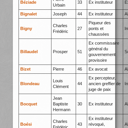
Béziade
33
Ex instituteur
E
Urbain
Bignalet
Joseph
44
Ex instituteur
A
Piqueur des
Charles
Bigny
27
ponts et
I
Frédéric
chaussées
Ex commissaire
général du
Billaudel
Prosper
51
S
gouvernement
provisoire
Bizet
Pierre
46
Ex avocat
A
Ex percepteur,
Louis
Blondeau
44
ancien greffier de
I
Clément
juge de paix
Jean
Bocquet
Baptiste
30
Ex instituteur
A
Hermann
Ex instituteur
Charles
Boési
43
révoqué,
A
Frédéric