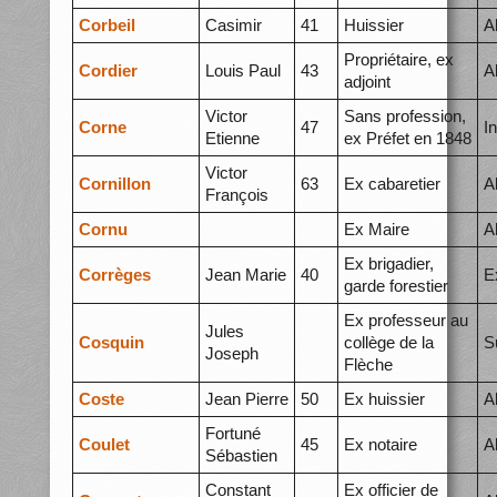
Corbeil
Casimir
41
Huissier
A
Propriétaire, ex
Cordier
Louis Paul
43
A
adjoint
Victor
Sans profession,
Corne
47
I
Etienne
ex Préfet en 1848
Victor
Cornillon
63
Ex cabaretier
A
François
Cornu
Ex Maire
A
Ex brigadier,
Corrèges
Jean Marie
40
E
garde forestier
Ex professeur au
Jules
Cosquin
collège de la
S
Joseph
Flèche
Coste
Jean Pierre
50
Ex huissier
A
Fortuné
Coulet
45
Ex notaire
A
Sébastien
Constant
Ex officier de