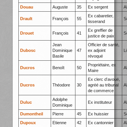
Douau
Auguste
35
Ex sergent
A
Ex cabaretier,
Drault
François
55
S
tisserand
Ex greffier de
Drouet
François
41
S
justice de paix
Jean
Officier de santé,
Dubosc
Dominique
47
ex adjoint
L
Basile
révoqué
Propriétaire, ex
Ducros
Benoît
50
A
Maire
Ex clerc d'avoué,
Ducros
Théodore
30
agréé au tribunal
A
de commerce
Adolphe
Duluc
Ex instituteur
A
Dominique
Dumontheil
Pierre
45
Ex huissier
S
Dupoux
Etienne
42
Ex cantonnier
A