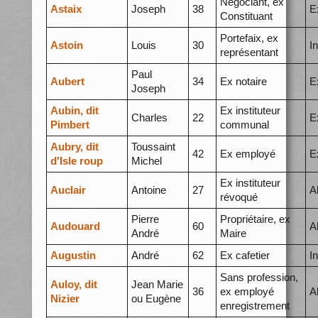
Négociant, ex
Astaix
Joseph
38
E
Constituant
Portefaix, ex
Astoin
Louis
30
I
représentant
Paul
Aubert
34
Ex notaire
E
Joseph
Aubin, dit
Ex instituteur
Charles
22
E
Pimbert
communal
Aubry, dit
Toussaint
42
Ex employé
E
d'Isle roup
Michel
Ex instituteur
Auclair
Antoine
27
A
révoqué
Pierre
Propriétaire, ex
Audouard
60
A
André
Maire
Augustin
André
62
Ex cafetier
I
Sans profession,
Auloy, dit
Jean Marie
36
ex employé
A
Nizier
ou Eugène
enregistrement