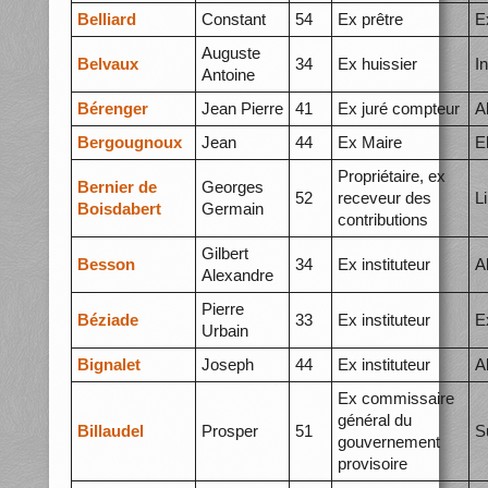
Belliard
Constant
54
Ex prêtre
E
Auguste
Belvaux
34
Ex huissier
I
Antoine
Bérenger
Jean Pierre
41
Ex juré compteur
A
Bergougnoux
Jean
44
Ex Maire
E
Propriétaire, ex
Bernier de
Georges
52
receveur des
L
Boisdabert
Germain
contributions
Gilbert
Besson
34
Ex instituteur
A
Alexandre
Pierre
Béziade
33
Ex instituteur
E
Urbain
Bignalet
Joseph
44
Ex instituteur
A
Ex commissaire
général du
Billaudel
Prosper
51
S
gouvernement
provisoire