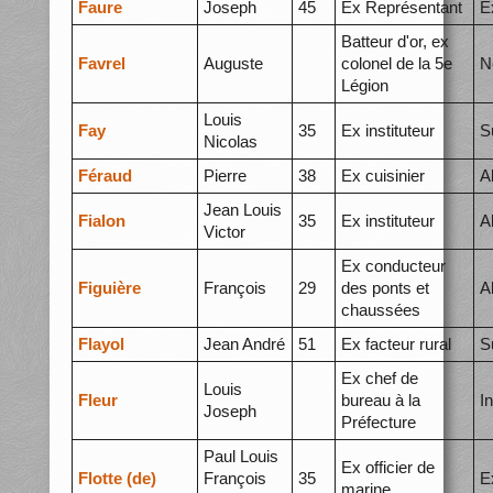
Faure
Joseph
45
Ex Représentant
E
Batteur d'or, ex
Favrel
Auguste
colonel de la 5e
N
Légion
Louis
Fay
35
Ex instituteur
S
Nicolas
Féraud
Pierre
38
Ex cuisinier
A
Jean Louis
Fialon
35
Ex instituteur
A
Victor
Ex conducteur
Figuière
François
29
des ponts et
A
chaussées
Flayol
Jean André
51
Ex facteur rural
S
Ex chef de
Louis
Fleur
bureau à la
I
Joseph
Préfecture
Paul Louis
Ex officier de
Flotte (de)
François
35
E
marine