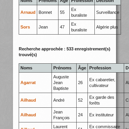
Noms
Prénoms
Âge
Profession
Décision
Ex
Arnaud
Bonnet
55
Surveillance
buraliste
Ex
Sors
Jean
47
Algérie plus
buraliste
Recherche approchée : 533 enregistrement(s)
trouvé(s)
Noms
Prénoms
Âge
Profession
D
Auguste
Ex cabaretier,
Agarrat
Jean
26
A
cultivateur
Baptiste
Ex garde des
Ailhaud
André
52
C
forêts
Jean
Ailhaud
24
Ex instituteur
A
François
Laurent
Ex commissaire