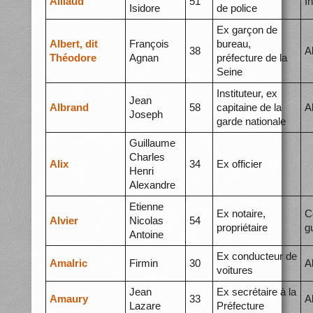
Aillaud
51
I
Isidore
de police
Ex garçon de
Albert, dit
François
bureau,
38
A
Théodore
Agnan
préfecture de la
Seine
Instituteur, ex
Jean
Albrand
58
capitaine de la
A
Joseph
garde nationale
Guillaume
Charles
Alix
34
Ex officier
Henri
Alexandre
Etienne
Ex notaire,
C
Alvier
Nicolas
54
propriétaire
g
Antoine
Ex conducteur de
Amalric
Firmin
30
A
voitures
Jean
Ex secrétaire à la
Amaury
33
A
Lazare
Préfecture