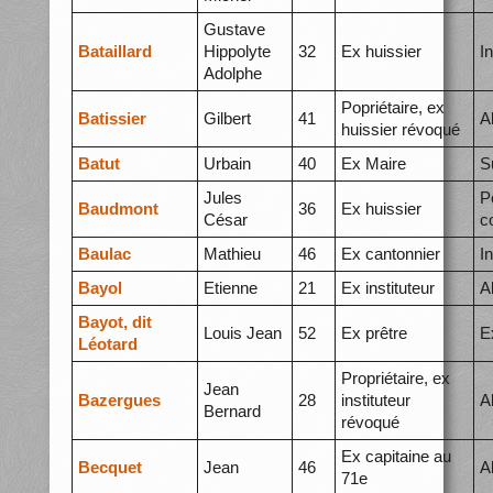
Gustave
Bataillard
Hippolyte
32
Ex huissier
I
Adolphe
Popriétaire, ex
Batissier
Gilbert
41
A
huissier révoqué
Batut
Urbain
40
Ex Maire
S
Jules
P
Baudmont
36
Ex huissier
César
c
Baulac
Mathieu
46
Ex cantonnier
I
Bayol
Etienne
21
Ex instituteur
A
Bayot, dit
Louis Jean
52
Ex prêtre
E
Léotard
Propriétaire, ex
Jean
Bazergues
28
instituteur
A
Bernard
révoqué
Ex capitaine au
Becquet
Jean
46
A
71e