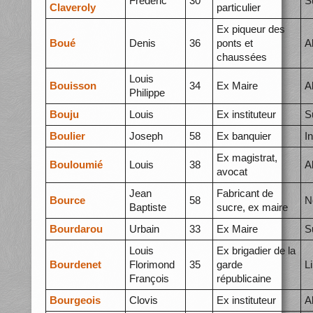
Frédéric
30
S
Claveroly
particulier
Ex piqueur des
Boué
Denis
36
ponts et
A
chaussées
Louis
Bouisson
34
Ex Maire
A
Philippe
Bouju
Louis
Ex instituteur
S
Boulier
Joseph
58
Ex banquier
I
Ex magistrat,
Bouloumié
Louis
38
A
avocat
Jean
Fabricant de
Bource
58
N
Baptiste
sucre, ex maire
Bourdarou
Urbain
33
Ex Maire
S
Louis
Ex brigadier de la
Bourdenet
Florimond
35
garde
L
François
républicaine
Bourgeois
Clovis
Ex instituteur
A