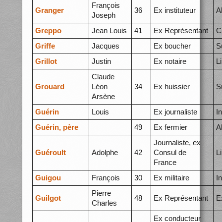
François
Granger
36
Ex instituteur
A
Joseph
Greppo
Jean Louis
41
Ex Représentant
C
Griffe
Jacques
Ex boucher
S
Grillot
Justin
Ex notaire
L
Claude
Grouard
Léon
34
Ex huissier
S
Arsène
Guérin
Louis
Ex journaliste
I
Guérin, père
49
Ex fermier
A
Journaliste, ex
Guéroult
Adolphe
42
Consul de
L
France
Guigou
François
30
Ex militaire
I
Pierre
Guilgot
48
Ex Représentant
E
Charles
Ex conducteur