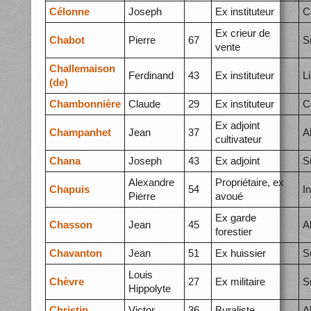
Célonne
Joseph
Ex instituteur
C
Ex crieur de
Chabot
Pierre
67
S
vente
Challemaison
Ferdinand
43
Ex instituteur
L
(de)
Chambonnière
Claude
29
Ex instituteur
C
Ex adjoint
Champanhet
Jean
37
A
cultivateur
Chana
Joseph
43
Ex adjoint
S
Alexandre
Propriétaire, ex
Chapuis
54
I
Pierre
avoué
Ex garde
Chasson
Jean
45
A
forestier
Chavanton
Jean
51
Ex huissier
S
Louis
Chèvre
27
Ex militaire
S
Hippolyte
Christin
Victor
36
Buraliste
A