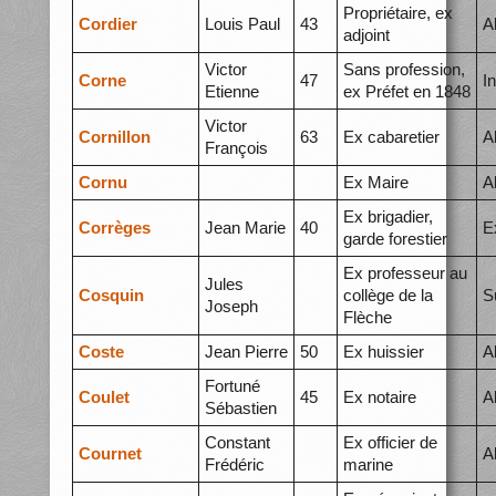
Propriétaire, ex
Cordier
Louis Paul
43
A
adjoint
Victor
Sans profession,
Corne
47
I
Etienne
ex Préfet en 1848
Victor
Cornillon
63
Ex cabaretier
A
François
Cornu
Ex Maire
A
Ex brigadier,
Corrèges
Jean Marie
40
E
garde forestier
Ex professeur au
Jules
Cosquin
collège de la
S
Joseph
Flèche
Coste
Jean Pierre
50
Ex huissier
A
Fortuné
Coulet
45
Ex notaire
A
Sébastien
Constant
Ex officier de
Cournet
A
Frédéric
marine