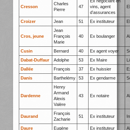
Ex négociant en
Charles
Cresson
47
vins, agent
E
Pierre
d'assurances
Croizer
Jean
51
Ex instituteur
E
Jean
Cros, jeune
François
40
Ex boulanger
A
Marie
Cusin
Bernard
40
Ex agent voyer
S
Dabat-Duffaur
Adolphe
53
Ex Maire
L
Dallée
François
37
Ex huissier
E
Danis
Barthelémy
53
Ex gendarme
S
Henry
Armand
Dardenne
43
Ex notaire
A
Alexis
Valère
François
Daurand
51
Ex instituteur
I
Zacharie
Daure
Eugène
Ex instituteur
A