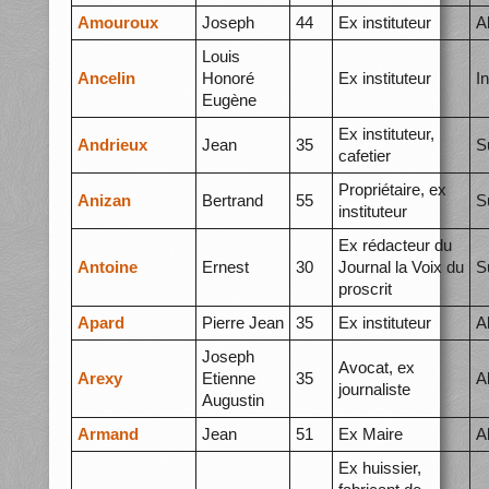
Amouroux
Joseph
44
Ex instituteur
A
Louis
Ancelin
Honoré
Ex instituteur
I
Eugène
Ex instituteur,
Andrieux
Jean
35
S
cafetier
Propriétaire, ex
Anizan
Bertrand
55
S
instituteur
Ex rédacteur du
Antoine
Ernest
30
Journal la Voix du
S
proscrit
Apard
Pierre Jean
35
Ex instituteur
A
Joseph
Avocat, ex
Arexy
Etienne
35
A
journaliste
Augustin
Armand
Jean
51
Ex Maire
A
Ex huissier,