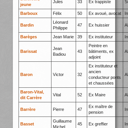
Jules
33
Ex trappiste
S
jeune
Barboux
Félix
50
Ex avoué, avocat
I
Léonard
Bardin
47
Ex huissier
A
Philippe
Barèges
Jean Marie
39
Ex instituteur
I
Peintre en
Jean
Barissat
43
bâtiments, ex
A
Badiou
adjoint
Ex instituteur et
ancien
Baron
Victor
32
A
conducteur ponts
et chaussées
Baron-Vital,
Vital
52
Ex Maire
A
dit Carrère
Ex maître de
Barrère
Pierre
47
I
pension
Guillaume
Basset
45
Ex greffier
I
Michel