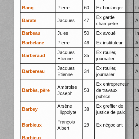
Banq
Pierre
60
Ex boulanger
L
Ex garde
Barate
Jacques
47
A
champêtre
Barbeau
Jules
50
Ex avoué
I
Barbelane
Pierre
46
Ex instituteur
A
Jacques
Ex roulier,
Barberaud
35
A
Etienne
journalier
Jacques
Ex roulier,
Barbereau
34
A
Etienne
journalier
Ex entrepreneur
Ambroise
Barbès, père
53
de travaux
I
Joseph
publics
Arsène
Ex greffier de
Barbey
38
E
Hippolyte
justice de paix
François
Barbieux
29
Ex négociant
A
Albert
Barbieux,