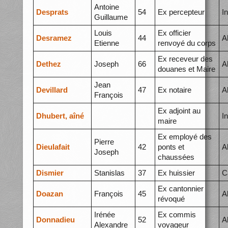
Antoine
Desprats
54
Ex percepteur
I
Guillaume
Louis
Ex officier
Desramez
44
A
Etienne
renvoyé du corps
Ex receveur des
Dethez
Joseph
66
A
douanes et Maire
Jean
Devillard
47
Ex notaire
A
François
Ex adjoint au
Dhubert, aîné
I
maire
Ex employé des
Pierre
Dieulafait
42
ponts et
A
Joseph
chaussées
Dismier
Stanislas
37
Ex huissier
C
Ex cantonnier
Doazan
François
45
A
révoqué
Irénée
Ex commis
Donnadieu
52
A
Alexandre
voyageur