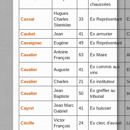
chaussées
Hugues
Cassal
Charles
33
Ex Représentant
E
Stanislas
Caubet
Jean
41
Ex armurier
C
Cavaignac
Eugène
49
Ex Représentant
Antoine
Cavalier
63
Ex Maire
A
François
Ex commis aux
Cavalier
Auguste
41
E
vins
Cavalier
Charles
21
Ex instituteur
S
Jean
Ex greffier au
Cavalier
50
I
Baptiste
tribunal
Jean Marc
Cayrel
41
Ex huissier
I
Gabriel
Victor
Cécille
24
Ex clerc d'avoué
L
François