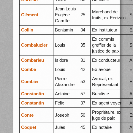
Jean Louis
Marchand de
Clément
Eugène
25
S
fruits, ex Ecrivain
Camille
Collin
Benjamin
34
Ex instituteur
E
Ex commis
Combaluzier
Louis
35
greffier de la
S
justice de paix
Combarieu
Isidore
31
Ex conducteur
A
Combe
Louis
42
Ex avoué
E
Pierre
Avocat, ex
Combier
53
E
Alexandre
Représentant
Constantin
Antoine
57
Buraliste
A
Constantin
Félix
37
Ex agent voyer
A
Propriétaire, ex
Conte
Joseph
50
E
juge de paix
Coquet
Jules
45
Ex notaire
A