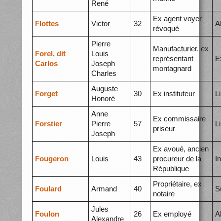
René
Ex agent voyer
Flottes
Victor
32
A
révoqué
Pierre
Manufacturier, ex
Forel, dit
Louis
représentant
E
Carlos
Joseph
montagnard
Charles
Auguste
Forget
30
Ex instituteur
L
Honoré
Anne
Ex commissaire
Forstier
Pierre
57
L
priseur
Joseph
Ex avoué, ancien
Fougeron
Louis
43
procureur de la
I
République
Propriétaire, ex
Foulard
Armand
40
S
notaire
Jules
Foulon
26
Ex employé
A
Alexandre