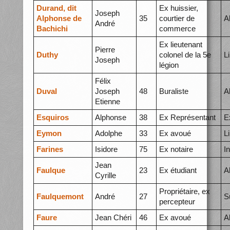
Durand, dit
Ex huissier,
Joseph
Alphonse de
35
courtier de
A
André
Bachichi
commerce
Ex lieutenant
Pierre
Duthy
colonel de la 5e
L
Joseph
légion
Félix
Duval
Joseph
48
Buraliste
A
Etienne
Esquiros
Alphonse
38
Ex Représentant
E
Eymon
Adolphe
33
Ex avoué
L
Farines
Isidore
75
Ex notaire
I
Jean
Faulque
23
Ex étudiant
A
Cyrille
Propriétaire, ex
Faulquemont
André
27
S
percepteur
Faure
Jean Chéri
46
Ex avoué
A