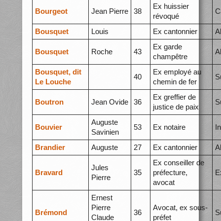
Ex huissier
Bourgeot
Jean Pierre
38
C
révoqué
Bousquet
Louis
Ex cantonnier
A
Ex garde
Bousquet
Roche
43
A
champêtre
Bousquet, dit
Ex employé au
40
S
Le Louche
chemin de fer
Ex greffier de
Boutron
Jean Ovide
36
S
justice de paix
Auguste
Bouvier
53
Ex notaire
I
Savinien
Brandier
Auguste
27
Ex cantonnier
A
Ex conseiller de
Jules
Bravard
35
préfecture,
E
Pierre
avocat
Ernest
Pierre
Avocat, ex sous-
Brémond
36
S
Claude
préfet