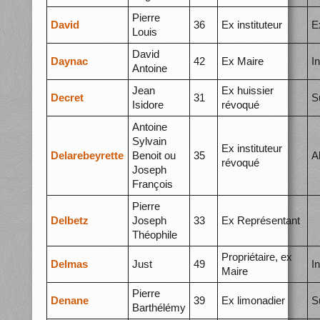
Pierre
David
36
Ex instituteur
E
Louis
David
Daynac
42
Ex Maire
I
Antoine
Jean
Ex huissier
Decret
31
S
Isidore
révoqué
Antoine
Sylvain
Ex instituteur
Delarebeyrette
Benoit ou
35
A
révoqué
Joseph
François
Pierre
Delbetz
Joseph
33
Ex Représentant
Théophile
Propriétaire, ex
Delmas
Just
49
I
Maire
Pierre
Denane
39
Ex limonadier
S
Barthélémy