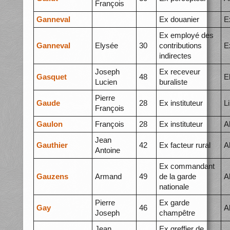
François
Ganneval
Ex douanier
E
Ex employé des
Ganneval
Elysée
30
contributions
E
indirectes
Joseph
Ex receveur
Gasquet
48
E
Lucien
buraliste
Pierre
Gaude
28
Ex instituteur
L
François
Gaulon
François
28
Ex instituteur
A
Jean
Gauthier
42
Ex facteur rural
A
Antoine
Ex commandant
Gauzens
Armand
49
de la garde
A
nationale
Pierre
Ex garde
Gay
46
A
Joseph
champêtre
Jean
Ex greffier de