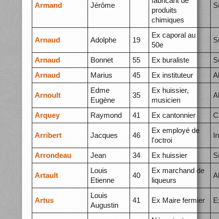
fabricant de
Armand
Jérôme
S
produits
chimiques
Ex caporal au
Arnaud
Adolphe
19
S
50e
Arnaud
Bonnet
55
Ex buraliste
S
Arnaud
Marius
45
Ex instituteur
A
Edme
Ex huissier,
Arnoult
35
A
Eugène
musicien
Arquey
Raymond
41
Ex cantonnier
C
Ex employé de
Arribert
Jacques
46
I
l'octroi
Arrondeau
Jean
34
Ex huissier
S
Louis
Ex marchand de
Artault
40
A
Etienne
liqueurs
Louis
Artus
41
Ex Maire fermier
E
Augustin