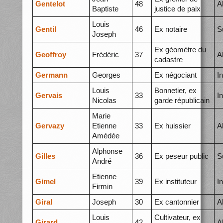
Gentelot
48
A
Baptiste
justice de paix
Louis
Gentil
46
Ex notaire
S
Joseph
Ex géomètre du
Geoffroy
Frédéric
37
A
cadastre
Germann
Georges
Ex négociant
I
Louis
Bonnetier, ex
Gervais
33
I
Nicolas
garde républicain
Marie
Gervazy
Etienne
33
Ex huissier
A
Amédée
Alphonse
Gilles
36
Ex peseur public
S
André
Etienne
Gimel
39
Ex instituteur
I
Firmin
Giral
Joseph
30
Ex cantonnier
A
Louis
Cultivateur, ex
Girard
42
A