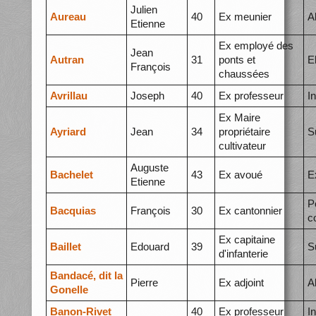
Julien
Aureau
40
Ex meunier
A
Etienne
Ex employé des
Jean
Autran
31
ponts et
E
François
chaussées
Avrillau
Joseph
40
Ex professeur
I
Ex Maire
Ayriard
Jean
34
propriétaire
S
cultivateur
Auguste
Bachelet
43
Ex avoué
E
Etienne
P
Bacquias
François
30
Ex cantonnier
c
Ex capitaine
Baillet
Edouard
39
S
d'infanterie
Bandacé, dit la
Pierre
Ex adjoint
A
Gonelle
Banon-Rivet
40
Ex professeur
I