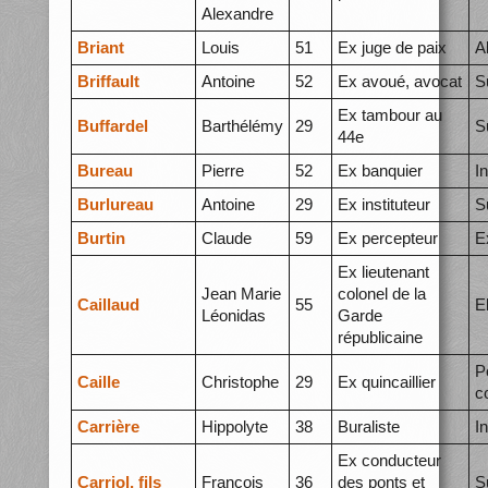
Alexandre
Briant
Louis
51
Ex juge de paix
A
Briffault
Antoine
52
Ex avoué, avocat
S
Ex tambour au
Buffardel
Barthélémy
29
S
44e
Bureau
Pierre
52
Ex banquier
I
Burlureau
Antoine
29
Ex instituteur
S
Burtin
Claude
59
Ex percepteur
E
Ex lieutenant
Jean Marie
colonel de la
Caillaud
55
E
Léonidas
Garde
républicaine
P
Caille
Christophe
29
Ex quincaillier
c
Carrière
Hippolyte
38
Buraliste
I
Ex conducteur
Carriol, fils
François
36
des ponts et
S