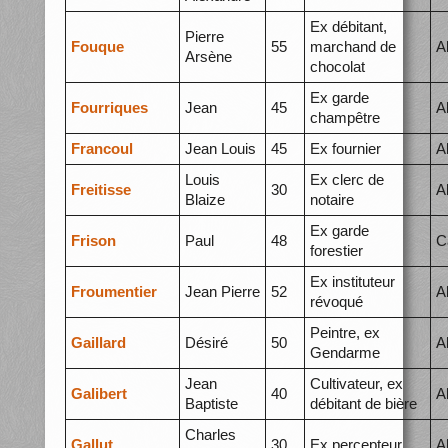
Ex débitant,
Pierre
Fouque
55
marchand de
A
Arsène
chocolat
Ex garde
Fourriques
Jean
45
A
champêtre
Francoul
Jean Louis
45
Ex fournier
A
Louis
Ex clerc de
Freitisse
30
A
Blaize
notaire
Ex garde
Frison
Paul
48
C
forestier
Ex instituteur
Froumentier
Jean Pierre
52
A
révoqué
Peintre, ex
Gaillard
Désiré
50
A
Gendarme
Jean
Cultivateur, ex
Galibert
40
A
Baptiste
débitant de bière
Charles
Gallut
30
Ex percepteur
A