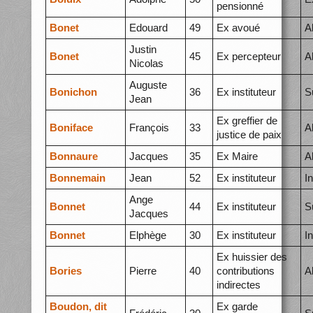
pensionné
Bonet
Edouard
49
Ex avoué
A
Justin
Bonet
45
Ex percepteur
A
Nicolas
Auguste
Bonichon
36
Ex instituteur
S
Jean
Ex greffier de
Boniface
François
33
A
justice de paix
Bonnaure
Jacques
35
Ex Maire
A
Bonnemain
Jean
52
Ex instituteur
I
Ange
Bonnet
44
Ex instituteur
S
Jacques
Bonnet
Elphège
30
Ex instituteur
I
Ex huissier des
Bories
Pierre
40
contributions
A
indirectes
Boudon, dit
Ex garde