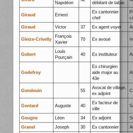
Napoléon
débitant de tabac
Ex cantonnier
P
Giraud
Ernest
chef
c
Giraud
Victor
37
Ex agent voyer
A
François
Gleize-Crivelly
70
Ex avoué
I
Xavier
Louis
Gobert
40
Ex instituteur
A
Pourçain
Ex chirurgien
Godefroy
aide major au
A
43e
Avocat de village,
Gondouin
55
C
ex adjoint
Ex facteur de
Gontard
Auguste
40
S
ville
Gougne
Léon
34
Ex adjoint
S
Granel
Joseph
30
Ex cantonnier
A