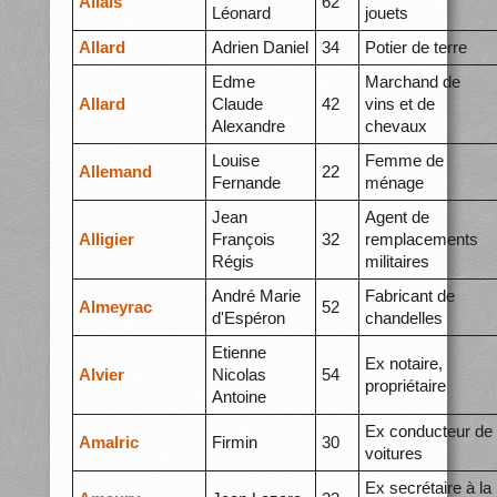
Allais
62
Léonard
jouets
Allard
Adrien Daniel
34
Potier de terre
Edme
Marchand de
Allard
Claude
42
vins et de
Alexandre
chevaux
Louise
Femme de
Allemand
22
Fernande
ménage
Jean
Agent de
Alligier
François
32
remplacements
Régis
militaires
André Marie
Fabricant de
Almeyrac
52
d'Espéron
chandelles
Etienne
Ex notaire,
Alvier
Nicolas
54
propriétaire
Antoine
Ex conducteur de
Amalric
Firmin
30
voitures
Ex secrétaire à la