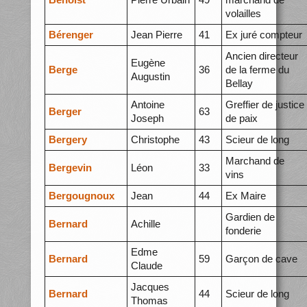
volailles
Bérenger
Jean Pierre
41
Ex juré compteur
Ancien directeur
Eugène
Berge
36
de la ferme du
Augustin
Bellay
Antoine
Greffier de justice
Berger
63
Joseph
de paix
Bergery
Christophe
43
Scieur de long
Marchand de
Bergevin
Léon
33
vins
Bergougnoux
Jean
44
Ex Maire
Gardien de
Bernard
Achille
fonderie
Edme
Bernard
59
Garçon de cave
Claude
Jacques
Bernard
44
Scieur de long
Thomas