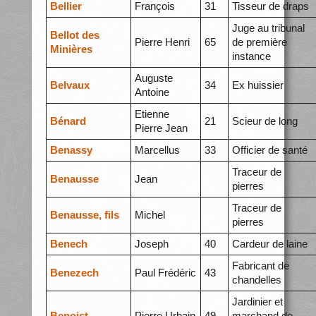
Bellier
François
31
Tisseur de draps
Juge au tribunal
Bellot des
Pierre Henri
65
de première
Minières
instance
Auguste
Belvaux
34
Ex huissier
Antoine
Etienne
Bénard
21
Scieur de long
Pierre Jean
Benassy
Marcellus
33
Officier de santé
Traceur de
Benausse
Jean
pierres
Traceur de
Benausse, fils
Michel
pierres
Benech
Joseph
40
Cardeur de laine
Fabricant de
Benezech
Paul Frédéric
43
chandelles
Jardinier et
Benoist
Pierre Urbain
49
marchand de