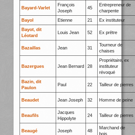
François
Entrepreneur de
Bayard-Varlet
45
Joseph
charpente
Bayol
Etienne
21
Ex instituteur
Bayot, dit
Louis Jean
52
Ex prêtre
Léotard
Tourneur de
Bazaillas
Jean
31
chaises
Propriétaire, ex
Bazergues
Jean Bernard
28
instituteur
révoqué
Bazin, dit
Paul
22
Tailleur de pierres
Paulon
Beaudet
Jean Joseph
32
Homme de peine
Jacques
Beaufils
24
Tailleur de pierres
Hippolyte
Marchand de
Beaugé
Joseph
48
bois