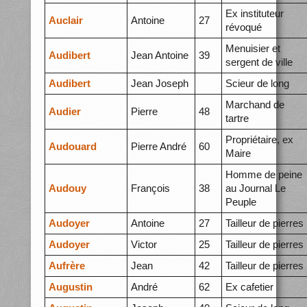
Ex instituteur
Auclair
Antoine
27
révoqué
Menuisier et
Audibert
Jean Antoine
39
sergent de ville
Audibert
Jean Joseph
Scieur de long
Marchand de
Audier
Pierre
48
tartre
Propriétaire, ex
Audouard
Pierre André
60
Maire
Homme de peine
Audouy
François
38
au Journal Le
Peuple
Audoyer
Antoine
27
Tailleur de pierres
Audoyer
Victor
25
Tailleur de pierres
Aufrère
Jean
42
Tailleur de pierres
Augustin
André
62
Ex cafetier