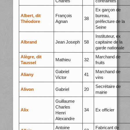
Charles
contraintes
Ex garçon de
Albert, dit
François
bureau,
38
Théodore
Agnan
préfecture de la
Seine
Instituteur, ex
Albrand
Jean Joseph
58
capitaine de la
garde nationale
Alègre, dit
Marchand de
Mathieu
32
Taussel
fruits
Gabriel
Marchand de
Aliany
41
Victor
vins
Secrétaire de
Alivon
Gabriel
20
mairie
Guillaume
Charles
Alix
34
Ex officier
Henri
Alexandre
Antoine
Fabricant de