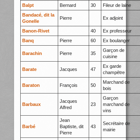
Balpt
Bernard
30
Fileur de laine
Bandacé, dit la
Pierre
Ex adjoint
Gonelle
Banon-Rivet
40
Ex professeur
Banq
Pierre
60
Ex boulanger
Garçon de
Barachin
Pierre
35
cuisine
Ex garde
Barate
Jacques
47
champêtre
Marchand de
Baraton
François
50
bois
Garçon
Jacques
Barbaux
23
marchand de
Alfred
vins
Jean
Secrétaire de
Barbé
Baptiste, dit
43
mairie
Pierre