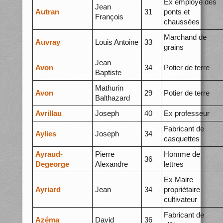
Ex employé des
Jean
Autran
31
ponts et
François
chaussées
Marchand de
Auvray
Louis Antoine
33
grains
Jean
Avon
34
Potier de terre
Baptiste
Mathurin
Avon
29
Potier de terre
Balthazard
Avrillau
Joseph
40
Ex professeur
Fabricant de
Aylies
Joseph
34
casquettes
Ayraud-
Pierre
Homme de
36
Degeorge
Alexandre
lettres
Ex Maire
Ayriard
Jean
34
propriétaire
cultivateur
Fabricant de
Azéma
David
36