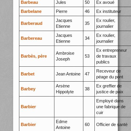
Barbeau
Jules
50
Ex avoué
Barbelane
Pierre
46
Ex instituteur
Jacques
Ex roulier,
Barberaud
35
Etienne
journalier
Jacques
Ex roulier,
Barbereau
34
Etienne
journalier
Ex entrepreneur
Ambroise
Barbès, père
53
de travaux
Joseph
publics
Receveur de
Barbet
Jean Antoine
47
péage du pont
Arsène
Ex greffier de
Barbey
38
Hippolyte
justice de paix
Employé dans
Barbier
une fabrique de
cuir
Edme
Barbier
60
Officier de santé
Antoine