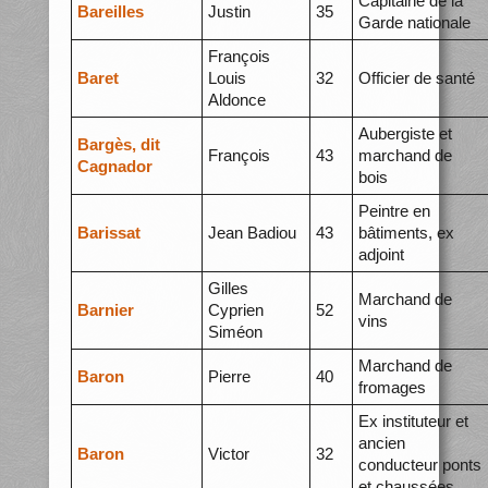
Capitaine de la
Bareilles
Justin
35
Garde nationale
François
Baret
Louis
32
Officier de santé
Aldonce
Aubergiste et
Bargès, dit
François
43
marchand de
Cagnador
bois
Peintre en
Barissat
Jean Badiou
43
bâtiments, ex
adjoint
Gilles
Marchand de
Barnier
Cyprien
52
vins
Siméon
Marchand de
Baron
Pierre
40
fromages
Ex instituteur et
ancien
Baron
Victor
32
conducteur ponts
et chaussées