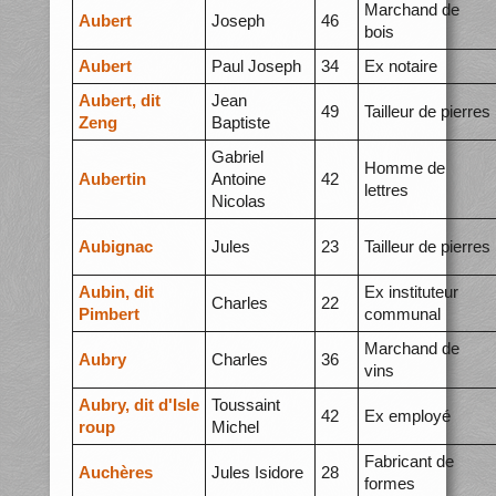
Marchand de
Aubert
Joseph
46
bois
Aubert
Paul Joseph
34
Ex notaire
Aubert, dit
Jean
49
Tailleur de pierres
Zeng
Baptiste
Gabriel
Homme de
Aubertin
Antoine
42
lettres
Nicolas
Aubignac
Jules
23
Tailleur de pierres
Aubin, dit
Ex instituteur
Charles
22
Pimbert
communal
Marchand de
Aubry
Charles
36
vins
Aubry, dit d'Isle
Toussaint
42
Ex employé
roup
Michel
Fabricant de
Auchères
Jules Isidore
28
formes