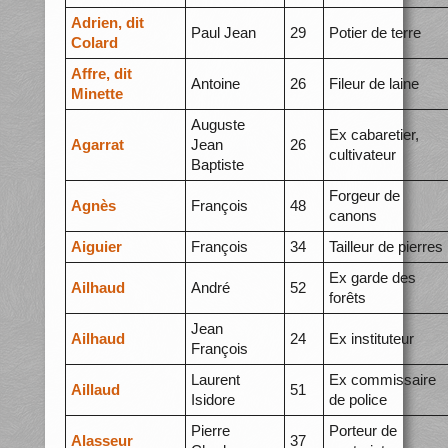
Adrien, dit
Paul Jean
29
Potier de terre
Colard
Affre, dit
Antoine
26
Fileur de laine
Minette
Auguste
Ex cabaretier,
Agarrat
Jean
26
cultivateur
Baptiste
Forgeur de
Agnès
François
48
canons
Aiguier
François
34
Tailleur de pierres
Ex garde des
Ailhaud
André
52
forêts
Jean
Ailhaud
24
Ex instituteur
François
Laurent
Ex commissaire
Aillaud
51
Isidore
de police
Pierre
Porteur de
Alasseur
37