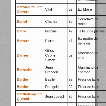
Baron-Vital, dit
Vital
52
Ex Maire
Carrère
Secrétaire de
Barral
Charles
35
mairie
Barré
Nicolas
42
Tailleur de pierres
Ex maître de
Barrère
Pierre
47
pension
Gilles
Marchand de
Barrier
Cyprien
52
vins
Simon
Jean
Marchand de
Barroche
François
charbon
Barthe
Basile
38
Fileur de laine
Barthe
François
32
Fileur de laine
Barthelemy, dit
Jean Joseph
30
Fileur de laine
Quintal