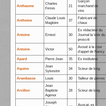
Garçon
Charles
Anthaume
21
marchand de
Firmin
vins
Claude Louis
Fabricant de
Anthoine
37
Magloire
chaux
Ex rédacteur du
Antoine
Ernest
30
Journal la Voix du
proscrit
Avoué à la cour
Antoine
Victor
50
d'appel de Nancy
Apard
Pierre Jean
35
Ex instituteur
Jean
Aquino
34
Scieur de long
Sylvestre
Arambasse
Louis
30
Tailleur de pierres
Jean
Arcillon
Baptiste
28
Scieur de long
Agenor
Joseph
Avocat, ex