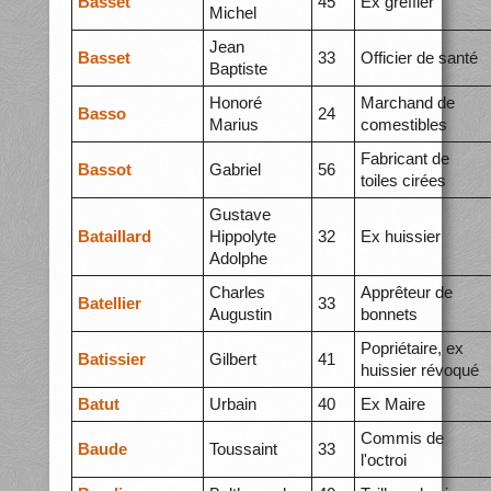
Basset
45
Ex greffier
Michel
Jean
Basset
33
Officier de santé
Baptiste
Honoré
Marchand de
Basso
24
Marius
comestibles
Fabricant de
Bassot
Gabriel
56
toiles cirées
Gustave
Bataillard
Hippolyte
32
Ex huissier
Adolphe
Charles
Apprêteur de
Batellier
33
Augustin
bonnets
Popriétaire, ex
Batissier
Gilbert
41
huissier révoqué
Batut
Urbain
40
Ex Maire
Commis de
Baude
Toussaint
33
l'octroi