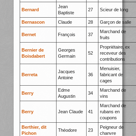
Jean
Bernard
27
Scieur de long
Baptiste
Bernascon
Claude
28
Garçon de salle
Marchand de
Bernet
François
37
fruits
Propriétaire, ex
Bernier de
Georges
52
receveur des
Boisdabert
Germain
contributions
Menuisier,
Jacques
Berreta
36
fabricant de
Antoine
cages
Edme
Marchand de
Berry
34
Augustin
vins
Marchand de
Berry
Jean Claude
41
rubans en
coupons
Berthier, dit
Peigneur de
Théodore
23
Pichon
chanvre