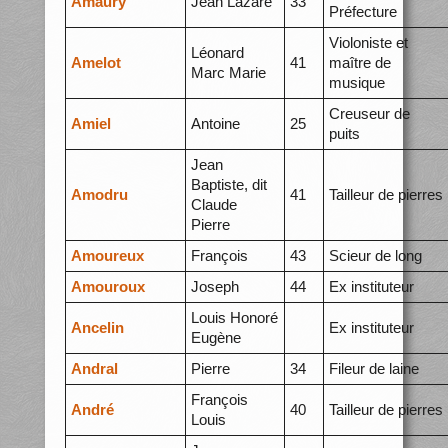
Amaury
Jean Lazare
33
Préfecture
Violoniste et
Léonard
Amelot
41
maître de
Marc Marie
musique
Creuseur de
Amiel
Antoine
25
puits
Jean
Baptiste, dit
Amodru
41
Tailleur de pierres
Claude
Pierre
Amoureux
François
43
Scieur de long
Amouroux
Joseph
44
Ex instituteur
Louis Honoré
Ancelin
Ex instituteur
Eugène
Andral
Pierre
34
Fileur de laine
François
André
40
Tailleur de pierres
Louis