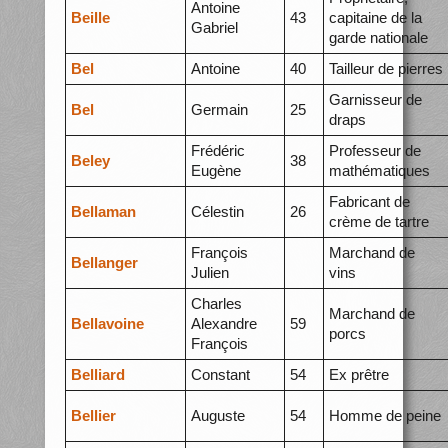
Antoine
Beille
43
capitaine de la
Gabriel
garde nationale
Bel
Antoine
40
Tailleur de pierres
Garnisseur de
Bel
Germain
25
draps
Frédéric
Professeur de
Beley
38
Eugène
mathématiques
Fabricant de
Bellaman
Célestin
26
crème de tartre
François
Marchand de
Bellanger
Julien
vins
Charles
Marchand de
Bellavoine
Alexandre
59
porcs
François
Belliard
Constant
54
Ex prêtre
Bellier
Auguste
54
Homme de peine