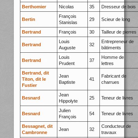
Berthomier
Nicolas
35
Dresseur de bois
François
Bertin
29
Scieur de long
Stanislas
Bertrand
François
30
Tailleur de pierres
Louis
Entrepreneur de
Bertrand
32
Auguste
bâtiments
Louis
Homme de
Bertrand
37
Prudent
lettres
Bertrand, dit
Jean
Fabricant de
Titon, dit le
41
Baptiste
charrues
Fustier
Jean
Besnard
25
Teneur de livres
Hippolyte
Julien
Besnard
54
Teneur de livres
François
Bessagnet, dit
Conducteur de
Jean
32
Cambronne
travaux