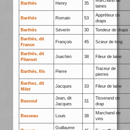
Marchand de
Barthès
Henry
35
laines
Apprêteur de
Barthès
Romain
53
draps
Barthès
Séverin
30
Tondeur de draps
Barthès, dit
François
45
Scieur de long
France
Barthès, dit
Joachim
38
Fileur de laine
Pilanset
Traceur de
Barthès, fils
Pierre
pierres
Barthez, dit
Jacques
33
Fileur de laine
Milet
Jean, dit
Tisserand de
Bascoul
31
Jacques
drap
Marchand de
Basseau
Louis
38
vins
Guillaume