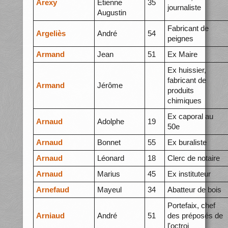
Arexy
Etienne
35
journaliste
Augustin
Fabricant de
Argeliès
André
54
peignes
Armand
Jean
51
Ex Maire
Ex huissier,
fabricant de
Armand
Jérôme
produits
chimiques
Ex caporal au
Arnaud
Adolphe
19
50e
Arnaud
Bonnet
55
Ex buraliste
Arnaud
Léonard
18
Clerc de notaire
Arnaud
Marius
45
Ex instituteur
Arnefaud
Mayeul
34
Abatteur de bois
Portefaix, chef
Arniaud
André
51
des préposés de
l'octroi