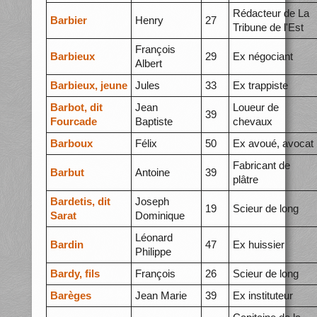
Rédacteur de La
Barbier
Henry
27
Tribune de l'Est
François
Barbieux
29
Ex négociant
Albert
Barbieux, jeune
Jules
33
Ex trappiste
Barbot, dit
Jean
Loueur de
39
Fourcade
Baptiste
chevaux
Barboux
Félix
50
Ex avoué, avocat
Fabricant de
Barbut
Antoine
39
plâtre
Bardetis, dit
Joseph
19
Scieur de long
Sarat
Dominique
Léonard
Bardin
47
Ex huissier
Philippe
Bardy, fils
François
26
Scieur de long
Barèges
Jean Marie
39
Ex instituteur