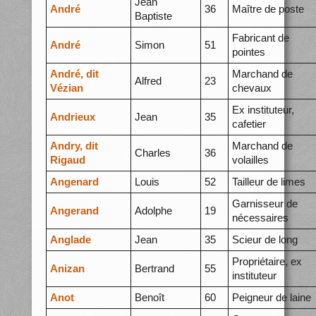
Jean
André
36
Maître de poste
Baptiste
Fabricant de
André
Simon
51
pointes
André, dit
Marchand de
Alfred
23
Vézian
chevaux
Ex instituteur,
Andrieux
Jean
35
cafetier
Andry, dit
Marchand de
Charles
36
Rigaud
volailles
Angenard
Louis
52
Tailleur de limes
Garnisseur de
Angerand
Adolphe
19
nécessaires
Anglade
Jean
35
Scieur de long
Propriétaire, ex
Anizan
Bertrand
55
instituteur
Anot
Benoît
60
Peigneur de laine