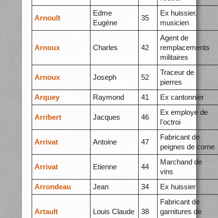
Edme
Ex huissier,
Arnoult
35
Eugène
musicien
Agent de
Arnoux
Charles
42
remplacements
militaires
Traceur de
Arnoux
Joseph
52
pierres
Arquey
Raymond
41
Ex cantonnier
Ex employé de
Arribert
Jacques
46
l'octroi
Fabricant de
Arrivat
Antoine
47
peignes de corne
Marchand de
Arrivat
Etienne
44
vins
Arrondeau
Jean
34
Ex huissier
Fabricant de
Artault
Louis Claude
38
garnitures de