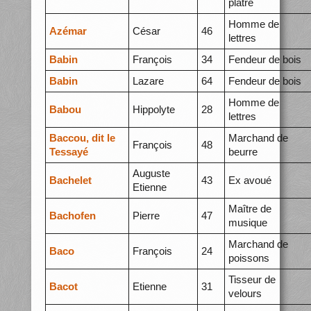
plâtre
Homme de
Azémar
César
46
lettres
Babin
François
34
Fendeur de bois
Babin
Lazare
64
Fendeur de bois
Homme de
Babou
Hippolyte
28
lettres
Baccou, dit le
Marchand de
François
48
Tessayé
beurre
Auguste
Bachelet
43
Ex avoué
Etienne
Maître de
Bachofen
Pierre
47
musique
Marchand de
Baco
François
24
poissons
Tisseur de
Bacot
Etienne
31
velours