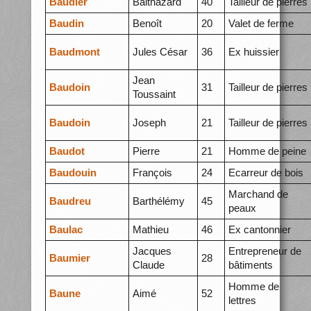
Baudier
Balthazard
40
Tailleur de pierres
Baudin
Benoît
20
Valet de ferme
Baudmont
Jules César
36
Ex huissier
Jean
Baudoin
31
Tailleur de pierres
Toussaint
Baudoin
Joseph
21
Tailleur de pierres
Baudot
Pierre
21
Homme de peine
Baudouin
François
24
Ecarreur de bois
Marchand de
Baudreu
Barthélémy
45
peaux
Baulac
Mathieu
46
Ex cantonnier
Jacques
Entrepreneur de
Baumier
28
Claude
bâtiments
Homme de
Baune
Aimé
52
lettres