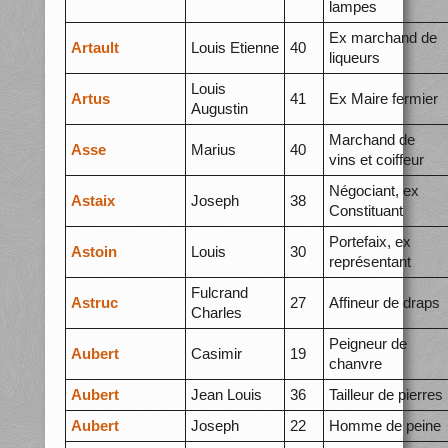
lampes
Ex marchand de
Artault
Louis Etienne
40
liqueurs
Louis
Artus
41
Ex Maire fermier
Augustin
Marchand de
Asse
Marius
40
vins et coiffeur
Négociant, ex
Astaix
Joseph
38
Constituant
Portefaix, ex
Astoin
Louis
30
représentant
Fulcrand
Astruc
27
Affineur de draps
Charles
Peigneur de
Aubert
Casimir
19
chanvre
Aubert
Jean Louis
36
Tailleur de pierres
Aubert
Joseph
22
Homme de peine