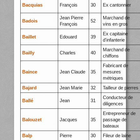
Bacquias
François
30
Ex cantonnier
Jean Pierre
Marchand de
Badois
52
François
vins en gros
Ex capitaine
Baillet
Edouard
39
d'infanterie
Marchand de
Bailly
Charles
40
chiffons
Fabricant de
Baince
Jean Claude
35
mesures
métriques
Bajard
Jean Marie
32
Tailleur de pierres
Conducteur de
Ballé
Jean
31
diligences
Entrepreneur de
Balouzet
Jacques
35
passage de
bateaux
Balp
Pierre
30
Fileur de laine