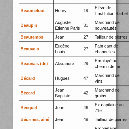
Elève de
Beaumelout
Henry
19
l'Institution Barbet
Auguste
Marchand de
Beaupin
31
Etienne Paris
nouveautés
Beautemps
Jean
27
Tailleur de pierres
Eugène
Fabricant de
Beauvais
27
Louis
chandelles
Employé au
Beauvais (de)
Alexandre
29
chemin de fer
Marchand de
Bécard
Hugues
47
vins
Jean
Marchand de
Bécard
42
Baptiste
grains
Ex capitaine au
Becquet
Jean
46
71e
Bédrines, aîné
Jean
48
Tailleur de pierres
Propriétaire,