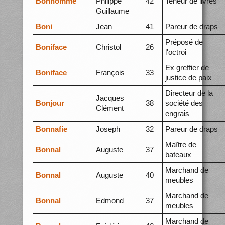
Bonhomme
Philippe
42
Teneur de livres
Guillaume
Boni
Jean
41
Pareur de draps
Préposé de
Boniface
Christol
26
l'octroi
Ex greffier de
Boniface
François
33
justice de paix
Directeur de la
Jacques
Bonjour
38
société des
Clément
engrais
Bonnafie
Joseph
32
Pareur de draps
Maître de
Bonnal
Auguste
37
bateaux
Marchand de
Bonnal
Auguste
40
meubles
Marchand de
Bonnal
Edmond
37
meubles
Marchand de