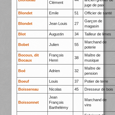
Clément
juge de paix
Blondet
Emile
51
Officier de santé
Garçon de
Blondet
Jean Louis
27
magasin
Blot
Augustin
34
Tailleur de limes
Marchand de
Bobet
Julien
55
poterie
Bocous, dit
François
Maître de
38
Bocaux
Henri
musique
Maître de
Boé
Adrien
32
pension
Boeuf
Louis
37
Potier de terre
Boissereau
Nicolas
45
Dresseur de bois
Jean
Marchand de
Boissonnet
François
vins
Barthélémy