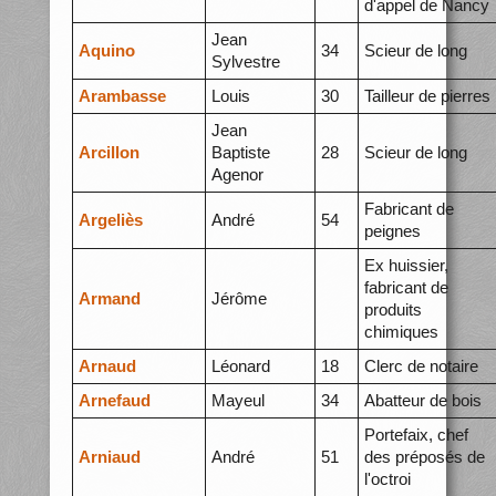
d'appel de Nancy
Jean
Aquino
34
Scieur de long
Sylvestre
Arambasse
Louis
30
Tailleur de pierres
Jean
Arcillon
Baptiste
28
Scieur de long
Agenor
Fabricant de
Argeliès
André
54
peignes
Ex huissier,
fabricant de
Armand
Jérôme
produits
chimiques
Arnaud
Léonard
18
Clerc de notaire
Arnefaud
Mayeul
34
Abatteur de bois
Portefaix, chef
Arniaud
André
51
des préposés de
l'octroi