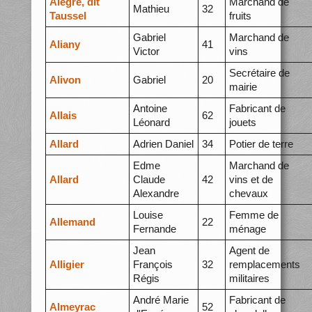
Alègre, dit
Marchand de
Mathieu
32
Taussel
fruits
Gabriel
Marchand de
Aliany
41
Victor
vins
Secrétaire de
Alivon
Gabriel
20
mairie
Antoine
Fabricant de
Allais
62
Léonard
jouets
Allard
Adrien Daniel
34
Potier de terre
Edme
Marchand de
Allard
Claude
42
vins et de
Alexandre
chevaux
Louise
Femme de
Allemand
22
Fernande
ménage
Jean
Agent de
Alligier
François
32
remplacements
Régis
militaires
André Marie
Fabricant de
Almeyrac
52