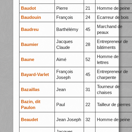
Baudot
Pierre
21
Homme de peine
Baudouin
François
24
Ecarreur de bois
Marchand de
Baudreu
Barthélémy
45
peaux
Jacques
Entrepreneur de
Baumier
28
Claude
bâtiments
Homme de
Baune
Aimé
52
lettres
François
Entrepreneur de
Bayard-Varlet
45
Joseph
charpente
Tourneur de
Bazaillas
Jean
31
chaises
Bazin, dit
Paul
22
Tailleur de pierres
Paulon
Beaudet
Jean Joseph
32
Homme de peine
Jacques