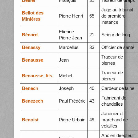
Bellier
François
31
Tisseur de draps
Juge au tribunal
Bellot des
Pierre Henri
65
de première
Minières
instance
Etienne
Bénard
21
Scieur de long
Pierre Jean
Benassy
Marcellus
33
Officier de santé
Traceur de
Benausse
Jean
pierres
Traceur de
Benausse, fils
Michel
pierres
Benech
Joseph
40
Cardeur de laine
Fabricant de
Benezech
Paul Frédéric
43
chandelles
Jardinier et
Benoist
Pierre Urbain
49
marchand de
volailles
Ancien directeur