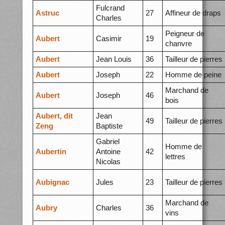
Fulcrand
Astruc
27
Affineur de draps
Charles
Peigneur de
Aubert
Casimir
19
chanvre
Aubert
Jean Louis
36
Tailleur de pierres
Aubert
Joseph
22
Homme de peine
Marchand de
Aubert
Joseph
46
bois
Aubert, dit
Jean
49
Tailleur de pierres
Zeng
Baptiste
Gabriel
Homme de
Aubertin
Antoine
42
lettres
Nicolas
Aubignac
Jules
23
Tailleur de pierres
Marchand de
Aubry
Charles
36
vins