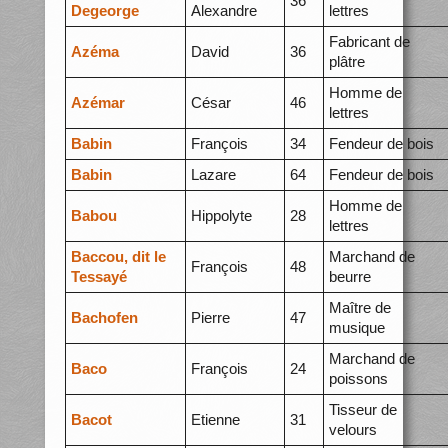
36
Degeorge
Alexandre
lettres
Fabricant de
Azéma
David
36
plâtre
Homme de
Azémar
César
46
lettres
Babin
François
34
Fendeur de bois
Babin
Lazare
64
Fendeur de bois
Homme de
Babou
Hippolyte
28
lettres
Baccou, dit le
Marchand de
François
48
Tessayé
beurre
Maître de
Bachofen
Pierre
47
musique
Marchand de
Baco
François
24
poissons
Tisseur de
Bacot
Etienne
31
velours