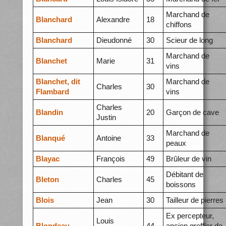
Marchand de
Blanchard
Alexandre
18
chiffons
Blanchard
Dieudonné
30
Scieur de long
Marchand de
Blanchet
Marie
31
vins
Blanchet, dit
Marchand de
Charles
30
Flambard
vins
Charles
Blandin
20
Garçon de cave
Justin
Marchand de
Blanqué
Antoine
33
peaux
Blayac
François
49
Brûleur de vin
Débitant de
Bleton
Charles
45
boissons
Blois
Jean
30
Tailleur de pierres
Ex percepteur,
Louis
Blondeau
44
ancien greffier de