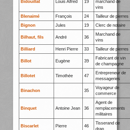
Bidouillat
Louis Alfred
19
marchand de
vins
BIenaimé
François
24
Tailleur de pierres
Bignon
Jules
19
Clerc de notaire
Marchand de
Bilhaut, fils
André
36
vins
Billiard
Henri Pierre
33
Tailleur de pierres
Fabricant de vin
Billot
Eugène
39
de champagne
Entrepreneur de
Billotet
Timothée
47
messageries
Voyageur de
Binachon
35
commerce
Agent de
Binquet
Antoine Jean
36
remplacements
militaires
Tisserand de
Biscarlet
Pierre
46
drap