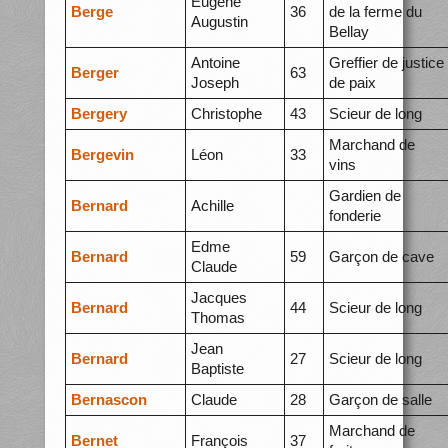
Eugène
Berge
36
de la ferme du
Augustin
Bellay
Antoine
Greffier de justice
Berger
63
Joseph
de paix
Bergery
Christophe
43
Scieur de long
Marchand de
Bergevin
Léon
33
vins
Gardien de
Bernard
Achille
fonderie
Edme
Bernard
59
Garçon de cave
Claude
Jacques
Bernard
44
Scieur de long
Thomas
Jean
Bernard
27
Scieur de long
Baptiste
Bernascon
Claude
28
Garçon de salle
Marchand de
Bernet
François
37