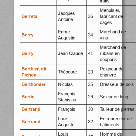
fruits
Menuisier,
Jacques
Berreta
36
fabricant de
Antoine
cages
Edme
Marchand de
Berry
34
Augustin
vins
Marchand de
Berry
Jean Claude
41
rubans en
coupons
Berthier, dit
Peigneur de
Théodore
23
Pichon
chanvre
Berthomier
Nicolas
35
Dresseur de bois
François
Bertin
29
Scieur de long
Stanislas
Bertrand
François
30
Tailleur de pierres
Louis
Entrepreneur de
Bertrand
32
Auguste
bâtiments
Louis
Homme de