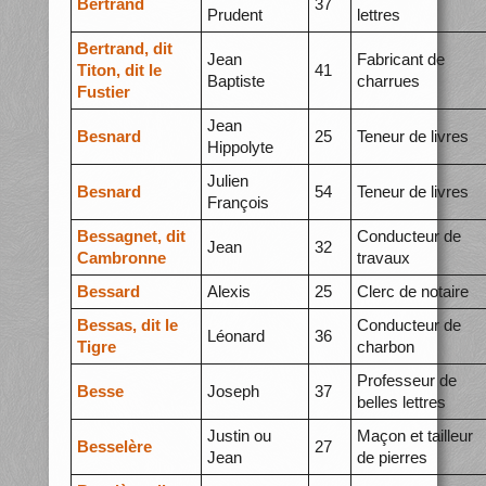
Bertrand
37
Prudent
lettres
Bertrand, dit
Jean
Fabricant de
Titon, dit le
41
Baptiste
charrues
Fustier
Jean
Besnard
25
Teneur de livres
Hippolyte
Julien
Besnard
54
Teneur de livres
François
Bessagnet, dit
Conducteur de
Jean
32
Cambronne
travaux
Bessard
Alexis
25
Clerc de notaire
Bessas, dit le
Conducteur de
Léonard
36
Tigre
charbon
Professeur de
Besse
Joseph
37
belles lettres
Justin ou
Maçon et tailleur
Besselère
27
Jean
de pierres