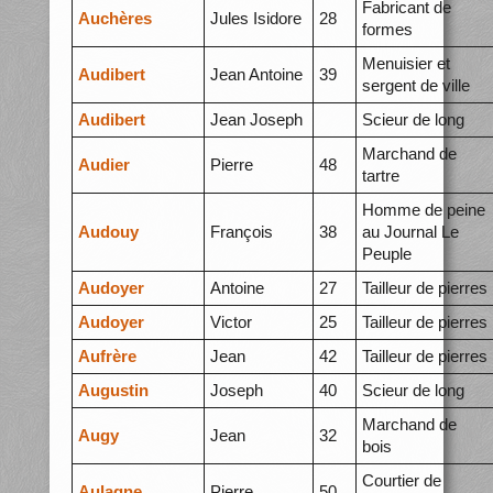
Fabricant de
Auchères
Jules Isidore
28
formes
Menuisier et
Audibert
Jean Antoine
39
sergent de ville
Audibert
Jean Joseph
Scieur de long
Marchand de
Audier
Pierre
48
tartre
Homme de peine
Audouy
François
38
au Journal Le
Peuple
Audoyer
Antoine
27
Tailleur de pierres
Audoyer
Victor
25
Tailleur de pierres
Aufrère
Jean
42
Tailleur de pierres
Augustin
Joseph
40
Scieur de long
Marchand de
Augy
Jean
32
bois
Courtier de
Aulagne
Pierre
50