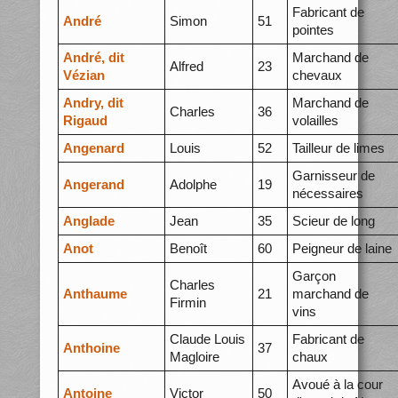
Fabricant de
André
Simon
51
pointes
André, dit
Marchand de
Alfred
23
Vézian
chevaux
Andry, dit
Marchand de
Charles
36
Rigaud
volailles
Angenard
Louis
52
Tailleur de limes
Garnisseur de
Angerand
Adolphe
19
nécessaires
Anglade
Jean
35
Scieur de long
Anot
Benoît
60
Peigneur de laine
Garçon
Charles
Anthaume
21
marchand de
Firmin
vins
Claude Louis
Fabricant de
Anthoine
37
Magloire
chaux
Avoué à la cour
Antoine
Victor
50