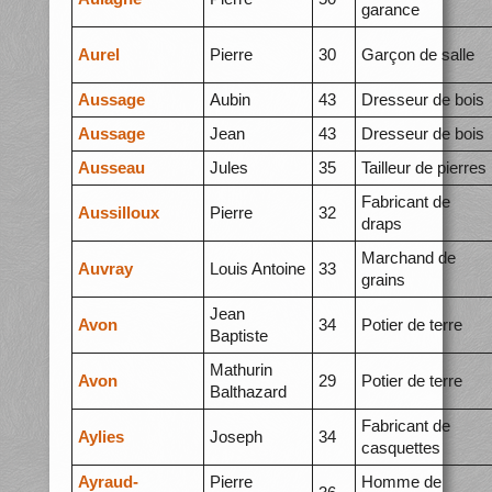
garance
Aurel
Pierre
30
Garçon de salle
Aussage
Aubin
43
Dresseur de bois
Aussage
Jean
43
Dresseur de bois
Ausseau
Jules
35
Tailleur de pierres
Fabricant de
Aussilloux
Pierre
32
draps
Marchand de
Auvray
Louis Antoine
33
grains
Jean
Avon
34
Potier de terre
Baptiste
Mathurin
Avon
29
Potier de terre
Balthazard
Fabricant de
Aylies
Joseph
34
casquettes
Ayraud-
Pierre
Homme de