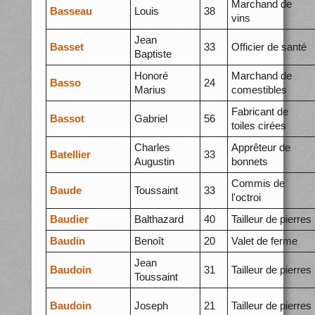
Marchand de
Basseau
Louis
38
vins
Jean
Basset
33
Officier de santé
Baptiste
Honoré
Marchand de
Basso
24
Marius
comestibles
Fabricant de
Bassot
Gabriel
56
toiles cirées
Charles
Apprêteur de
Batellier
33
Augustin
bonnets
Commis de
Baude
Toussaint
33
l'octroi
Baudier
Balthazard
40
Tailleur de pierres
Baudin
Benoît
20
Valet de ferme
Jean
Baudoin
31
Tailleur de pierres
Toussaint
Baudoin
Joseph
21
Tailleur de pierres