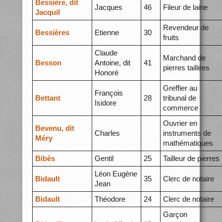
Bessière, dit
Jacques
46
Fileur de laine
Jacquil
Revendeur de
Bessières
Etienne
30
fruits
Claude
Marchand de
Besson
Antoine, dit
41
pierres taillées
Honoré
Greffier au
François
Bettant
28
tribunal de
Isidore
commerce
Ouvrier en
Bevenu, dit
Charles
instruments de
Méry
mathématiques
Bibès
Gentil
25
Tailleur de pierres
Léon Eugène
Bidault
35
Clerc de notaire
Jean
Bidault
Théodore
24
Clerc de notaire
Garçon