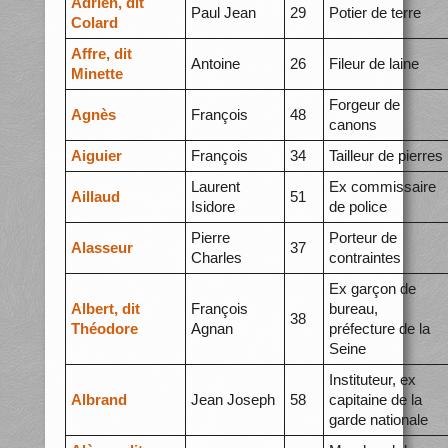
Adrien, dit
Paul Jean
29
Potier de terre
Colard
Affre, dit
Antoine
26
Fileur de laine
Minette
Forgeur de
Agnès
François
48
canons
Aiguier
François
34
Tailleur de pierres
Laurent
Ex commissaire
Aillaud
51
Isidore
de police
Pierre
Porteur de
Alasseur
37
Charles
contraintes
Ex garçon de
Albert, dit
François
bureau,
38
Théodore
Agnan
préfecture de la
Seine
Instituteur, ex
Albrand
Jean Joseph
58
capitaine de la
garde nationale