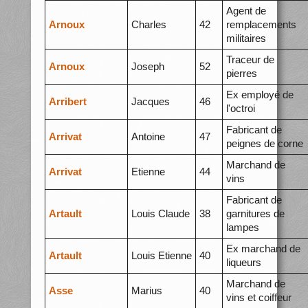
Agent de
Arnoux
Charles
42
remplacements
militaires
Traceur de
Arnoux
Joseph
52
pierres
Ex employé de
Arribert
Jacques
46
l'octroi
Fabricant de
Arrivat
Antoine
47
peignes de corne
Marchand de
Arrivat
Etienne
44
vins
Fabricant de
Artault
Louis Claude
38
garnitures de
lampes
Ex marchand de
Artault
Louis Etienne
40
liqueurs
Marchand de
Asse
Marius
40
vins et coiffeur