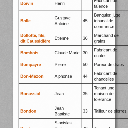
Fabricant de
Boivin
Henri
faïence
Banquier, juge
Gustave
Bolle
45
tribunal de
Antoine
commerce
Bollotte, fils,
Marchand de
Etienne
36
dit Caussidière
grains
Fabricant de
Bombois
Claude Marie
30
ouates
Bompayre
Pierre
50
Pareur de draps
Fabricant de
Bon-Mazon
Alphonse
44
chandelles
Tenant une
Bonassiol
Jean
35
maison de
tolérance
Jean
Bondon
33
Tailleur de pierres
Baptiste
Stanislas