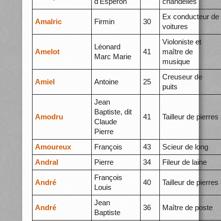
d'Espéron
chandelles
Ex conducteur de
Amalric
Firmin
30
voitures
Violoniste et
Léonard
Amelot
41
maître de
Marc Marie
musique
Creuseur de
Amiel
Antoine
25
puits
Jean
Baptiste, dit
Amodru
41
Tailleur de pierres
Claude
Pierre
Amoureux
François
43
Scieur de long
Andral
Pierre
34
Fileur de laine
François
André
40
Tailleur de pierres
Louis
Jean
André
36
Maître de poste
Baptiste