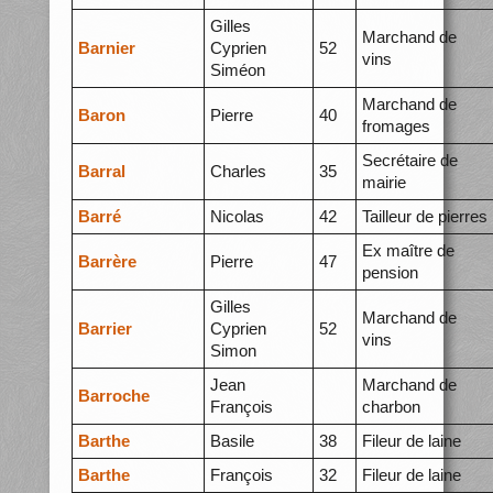
Gilles
Marchand de
Barnier
Cyprien
52
vins
Siméon
Marchand de
Baron
Pierre
40
fromages
Secrétaire de
Barral
Charles
35
mairie
Barré
Nicolas
42
Tailleur de pierres
Ex maître de
Barrère
Pierre
47
pension
Gilles
Marchand de
Barrier
Cyprien
52
vins
Simon
Jean
Marchand de
Barroche
François
charbon
Barthe
Basile
38
Fileur de laine
Barthe
François
32
Fileur de laine