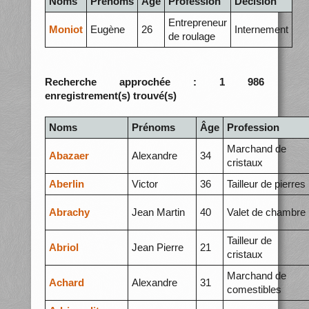
Noms
Prénoms
Âge
Profession
Décision
Entrepreneur
Moniot
Eugène
26
Internement
de roulage
Recherche approchée : 1 986
enregistrement(s) trouvé(s)
Noms
Prénoms
Âge
Profession
Marchand de
Abazaer
Alexandre
34
cristaux
Aberlin
Victor
36
Tailleur de pierres
Abrachy
Jean Martin
40
Valet de chambre
Tailleur de
Abriol
Jean Pierre
21
cristaux
Marchand de
Achard
Alexandre
31
comestibles