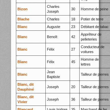
Charles
Bizon
30
Homme de peine
Joseph
Blache
Charles
18
Potier de terre
Blanc
Auguste
23
Débitant de tabac
Apprêteur de
Blanc
Benoît
42
pelleteries
Conducteur de
Blanc
Félix
27
voitures
Homme de
Blanc
Félix
45
lettres
Jean
Blanc
Tailleur de pierres
Baptiste
Blanc, dit
Joseph
20
Tailleur de pierres
Dauphiné
Blanc, dit
Joseph
36
Tailleur de pierres
Vivier
Blancard
Louis Isidore
35
Marchand de fer