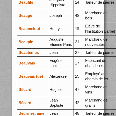
Beaufils
24
Tailleur de pierres
Hippolyte
Marchand de
Beaugé
Joseph
48
bois
Elève de
Beaumelout
Henry
19
l'Institution Barbet
Auguste
Marchand de
Beaupin
31
Etienne Paris
nouveautés
Beautemps
Jean
27
Tailleur de pierres
Eugène
Fabricant de
Beauvais
27
Louis
chandelles
Employé au
Beauvais (de)
Alexandre
29
chemin de fer
Marchand de
Bécard
Hugues
47
vins
Jean
Marchand de
Bécard
42
Baptiste
grains
Bédrines, aîné
Jean
48
Tailleur de pierres