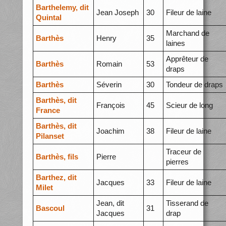
Barthelemy, dit
Jean Joseph
30
Fileur de laine
Quintal
Marchand de
Barthès
Henry
35
laines
Apprêteur de
Barthès
Romain
53
draps
Barthès
Séverin
30
Tondeur de draps
Barthès, dit
François
45
Scieur de long
France
Barthès, dit
Joachim
38
Fileur de laine
Pilanset
Traceur de
Barthès, fils
Pierre
pierres
Barthez, dit
Jacques
33
Fileur de laine
Milet
Jean, dit
Tisserand de
Bascoul
31
Jacques
drap