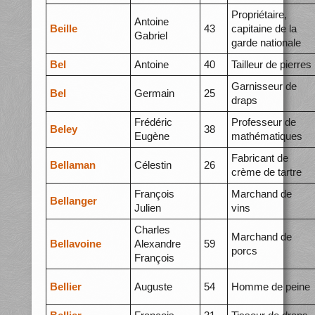
Propriétaire,
Antoine
Beille
43
capitaine de la
Gabriel
garde nationale
Bel
Antoine
40
Tailleur de pierres
Garnisseur de
Bel
Germain
25
draps
Frédéric
Professeur de
Beley
38
Eugène
mathématiques
Fabricant de
Bellaman
Célestin
26
crème de tartre
François
Marchand de
Bellanger
Julien
vins
Charles
Marchand de
Bellavoine
Alexandre
59
porcs
François
Bellier
Auguste
54
Homme de peine