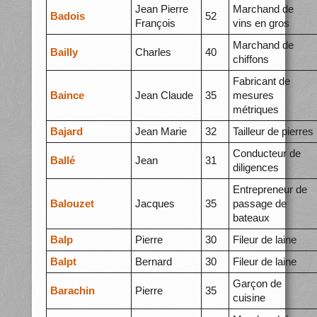
Jean Pierre
Marchand de
Badois
52
François
vins en gros
Marchand de
Bailly
Charles
40
chiffons
Fabricant de
Baince
Jean Claude
35
mesures
métriques
Bajard
Jean Marie
32
Tailleur de pierres
Conducteur de
Ballé
Jean
31
diligences
Entrepreneur de
Balouzet
Jacques
35
passage de
bateaux
Balp
Pierre
30
Fileur de laine
Balpt
Bernard
30
Fileur de laine
Garçon de
Barachin
Pierre
35
cuisine