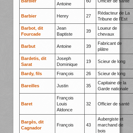
Barbier
60
Officier de santé
Antoine
Rédacteur de La
Barbier
Henry
27
Tribune de l'Est
Barbot, dit
Jean
Loueur de
39
Fourcade
Baptiste
chevaux
Fabricant de
Barbut
Antoine
39
plâtre
Bardetis, dit
Joseph
19
Scieur de long
Sarat
Dominique
Bardy, fils
François
26
Scieur de long
Capitaine de la
Bareilles
Justin
35
Garde nationale
François
Baret
Louis
32
Officier de santé
Aldonce
Aubergiste et
Bargès, dit
François
43
marchand de
Cagnador
bois