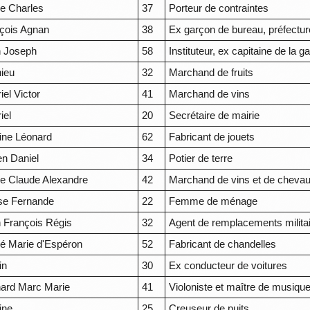
re Charles
37
Porteur de contraintes
çois Agnan
38
Ex garçon de bureau, préfectur
 Joseph
58
Instituteur, ex capitaine de la g
ieu
32
Marchand de fruits
iel Victor
41
Marchand de vins
iel
20
Secrétaire de mairie
ine Léonard
62
Fabricant de jouets
en Daniel
34
Potier de terre
 Claude Alexandre
42
Marchand de vins et de cheva
se Fernande
22
Femme de ménage
 François Régis
32
Agent de remplacements milita
é Marie d'Espéron
52
Fabricant de chandelles
in
30
Ex conducteur de voitures
ard Marc Marie
41
Violoniste et maître de musiqu
ine
25
Creuseur de puits