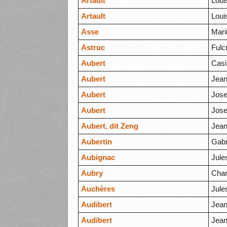
Artault
Loui
Artault
Loui
Asse
Mari
Astruc
Fulc
Aubert
Casi
Aubert
Jean
Aubert
Jos
Aubert
Jos
Aubert, dit Zeng
Jean
Aubertin
Gabr
Aubignac
Jule
Aubry
Char
Auchères
Jule
Audibert
Jean
Audibert
Jean