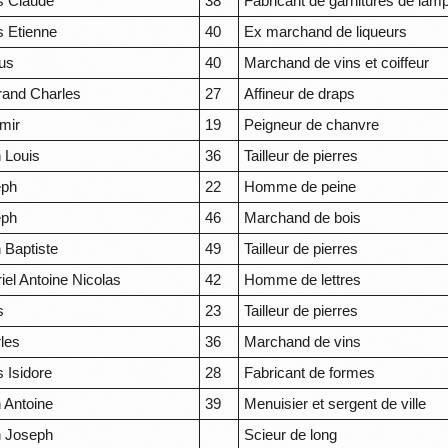
s Claude
38
Fabricant de garnitures de lam
s Etienne
40
Ex marchand de liqueurs
us
40
Marchand de vins et coiffeur
rand Charles
27
Affineur de draps
mir
19
Peigneur de chanvre
 Louis
36
Tailleur de pierres
eph
22
Homme de peine
eph
46
Marchand de bois
 Baptiste
49
Tailleur de pierres
iel Antoine Nicolas
42
Homme de lettres
s
23
Tailleur de pierres
les
36
Marchand de vins
s Isidore
28
Fabricant de formes
 Antoine
39
Menuisier et sergent de ville
 Joseph
Scieur de long