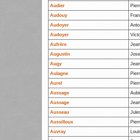
Audier
Pier
Audouy
Fran
Audoyer
Anto
Audoyer
Vict
Aufrère
Jea
Augustin
Jos
Augy
Jea
Aulagne
Pier
Aurel
Pier
Aussage
Aubi
Aussage
Jea
Ausseau
Jule
Aussilloux
Pier
Auvray
Loui