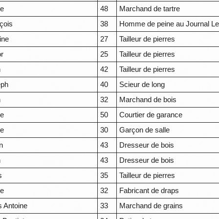
re
48
Marchand de tartre
çois
38
Homme de peine au Journal Le
ine
27
Tailleur de pierres
or
25
Tailleur de pierres
n
42
Tailleur de pierres
eph
40
Scieur de long
n
32
Marchand de bois
re
50
Courtier de garance
re
30
Garçon de salle
n
43
Dresseur de bois
n
43
Dresseur de bois
s
35
Tailleur de pierres
re
32
Fabricant de draps
s Antoine
33
Marchand de grains