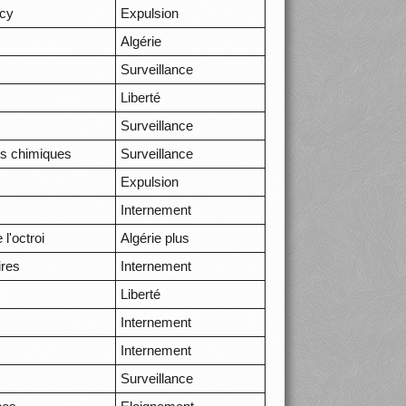
ncy
Expulsion
Algérie
Surveillance
Liberté
Surveillance
its chimiques
Surveillance
Expulsion
Internement
l'octroi
Algérie plus
ires
Internement
Liberté
Internement
Internement
Surveillance