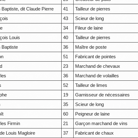
 Baptiste, dit Claude Pierre
41
Tailleur de pierres
çois
43
Scieur de long
re
34
Fileur de laine
çois Louis
40
Tailleur de pierres
 Baptiste
36
Maître de poste
on
51
Fabricant de pointes
ed
23
Marchand de chevaux
les
36
Marchand de volailles
s
52
Tailleur de limes
phe
19
Garnisseur de nécessaires
n
35
Scieur de long
ît
60
Peigneur de laine
les Firmin
21
Garçon marchand de vins
de Louis Magloire
37
Fabricant de chaux