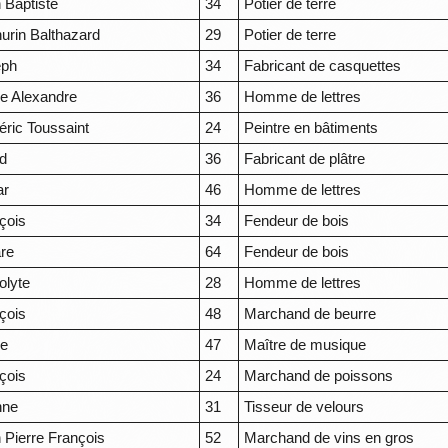
 Baptiste
34
Potier de terre
urin Balthazard
29
Potier de terre
eph
34
Fabricant de casquettes
re Alexandre
36
Homme de lettres
éric Toussaint
24
Peintre en bâtiments
d
36
Fabricant de plâtre
ar
46
Homme de lettres
çois
34
Fendeur de bois
re
64
Fendeur de bois
olyte
28
Homme de lettres
çois
48
Marchand de beurre
re
47
Maître de musique
çois
24
Marchand de poissons
nne
31
Tisseur de velours
 Pierre François
52
Marchand de vins en gros