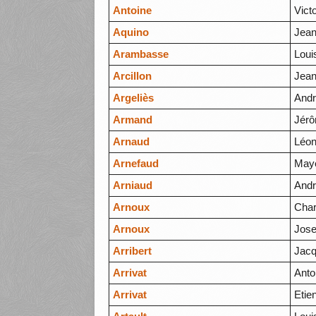
Antoine
Vict
Aquino
Jean
Arambasse
Loui
Arcillon
Jean
Argeliès
And
Armand
Jér
Arnaud
Léon
Arnefaud
May
Arniaud
And
Arnoux
Char
Arnoux
Jos
Arribert
Jac
Arrivat
Anto
Arrivat
Etie