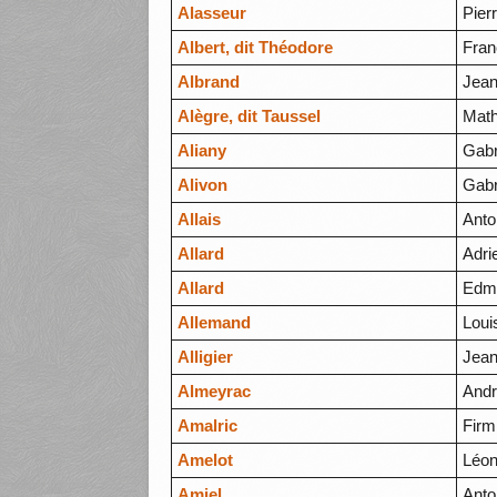
Alasseur
Pier
Albert, dit Théodore
Fran
Albrand
Jean
Alègre, dit Taussel
Math
Aliany
Gabr
Alivon
Gabr
Allais
Anto
Allard
Adri
Allard
Edme
Allemand
Loui
Alligier
Jean
Almeyrac
Andr
Amalric
Firm
Amelot
Léon
Amiel
Anto