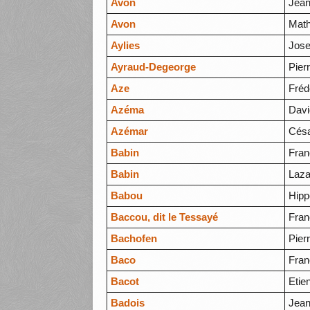
Avon
Jean
Avon
Math
Aylies
Jos
Ayraud-Degeorge
Pier
Aze
Fréd
Azéma
Davi
Azémar
Cés
Babin
Fran
Babin
Laza
Babou
Hipp
Baccou, dit le Tessayé
Fran
Bachofen
Pier
Baco
Fran
Bacot
Etie
Badois
Jean