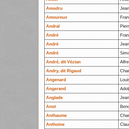
Amodru
Jean
Amoureux
Fran
Andral
Pier
André
Fran
André
Jean
André
Sim
André, dit Vézian
Alfr
Andry, dit Rigaud
Char
Angenard
Loui
Angerand
Adol
Anglade
Jea
Anot
Beno
Anthaume
Char
Anthoine
Clau