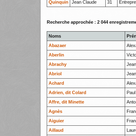
Quinquin
Jean Claude
31
Entrepre
Recherche approchée : 2 044 enregistreme
Noms
Pré
Abazaer
Alex
Aberlin
Vict
Abrachy
Jean
Abriol
Jean
Achard
Alex
Adrien, dit Colard
Paul
Affre, dit Minette
Anto
Agnès
Fran
Aiguier
Fran
Aillaud
Laur