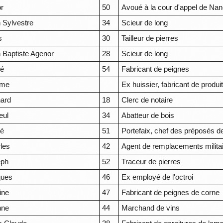
or
50
Avoué à la cour d'appel de Na
 Sylvestre
34
Scieur de long
s
30
Tailleur de pierres
 Baptiste Agenor
28
Scieur de long
ré
54
Fabricant de peignes
ôme
Ex huissier, fabricant de produ
ard
18
Clerc de notaire
eul
34
Abatteur de bois
ré
51
Portefaix, chef des préposés de 
les
42
Agent de remplacements milita
eph
52
Traceur de pierres
ques
46
Ex employé de l'octroi
ine
47
Fabricant de peignes de corne
nne
44
Marchand de vins