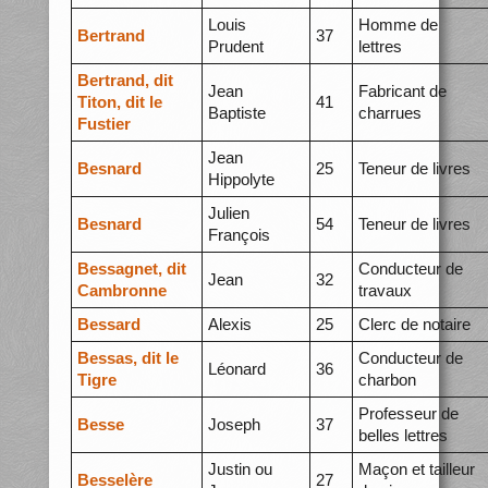
Louis
Homme de
Bertrand
37
Prudent
lettres
Bertrand, dit
Jean
Fabricant de
Titon, dit le
41
Baptiste
charrues
Fustier
Jean
Besnard
25
Teneur de livres
Hippolyte
Julien
Besnard
54
Teneur de livres
François
Bessagnet, dit
Conducteur de
Jean
32
Cambronne
travaux
Bessard
Alexis
25
Clerc de notaire
Bessas, dit le
Conducteur de
Léonard
36
Tigre
charbon
Professeur de
Besse
Joseph
37
belles lettres
Justin ou
Maçon et tailleur
Besselère
27