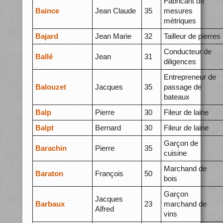
Fabricant de
Baince
Jean Claude
35
mesures
métriques
Bajard
Jean Marie
32
Tailleur de pierres
Conducteur de
Ballé
Jean
31
diligences
Entrepreneur de
Balouzet
Jacques
35
passage de
bateaux
Balp
Pierre
30
Fileur de laine
Balpt
Bernard
30
Fileur de laine
Garçon de
Barachin
Pierre
35
cuisine
Marchand de
Baraton
François
50
bois
Garçon
Jacques
Barbaux
23
marchand de
Alfred
vins