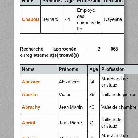
Noms
Prénoms
Âge
Profession
Décision
Employé
des
Chapou
Bernard
44
Cayenne
chemins de
fer
Recherche approchée : 2 065
enregistrement(s) trouvé(s)
Noms
Prénoms
Âge
Profession
Marchand de
Abazaer
Alexandre
34
cristaux
Aberlin
Victor
36
Tailleur de pierres
Abrachy
Jean Martin
40
Valet de chambre
Tailleur de
Abriol
Jean Pierre
21
cristaux
Marchand de