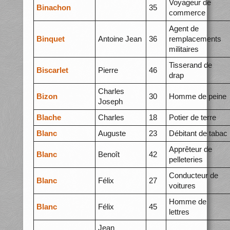
Voyageur de
Binachon
35
commerce
Agent de
Binquet
Antoine Jean
36
remplacements
militaires
Tisserand de
Biscarlet
Pierre
46
drap
Charles
Bizon
30
Homme de peine
Joseph
Blache
Charles
18
Potier de terre
Blanc
Auguste
23
Débitant de tabac
Apprêteur de
Blanc
Benoît
42
pelleteries
Conducteur de
Blanc
Félix
27
voitures
Homme de
Blanc
Félix
45
lettres
Jean