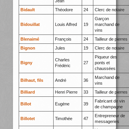
Jean
Bidault
Théodore
24
Clerc de notaire
Garçon
Bidouillat
Louis Alfred
19
marchand de
vins
BIenaimé
François
24
Tailleur de pierres
Bignon
Jules
19
Clerc de notaire
Piqueur des
Charles
Bigny
27
ponts et
Frédéric
chaussées
Marchand de
Bilhaut, fils
André
36
vins
Billiard
Henri Pierre
33
Tailleur de pierres
Fabricant de vin
Billot
Eugène
39
de champagne
Entrepreneur de
Billotet
Timothée
47
messageries