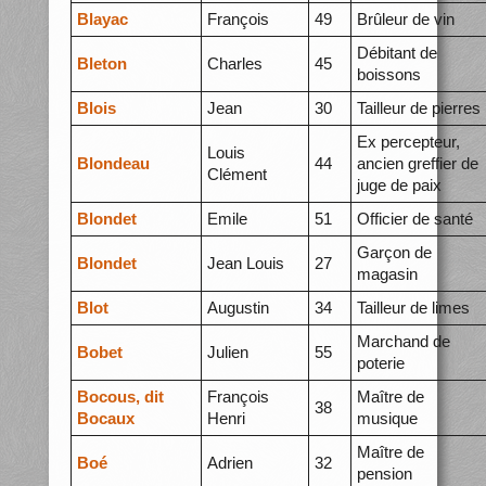
Blayac
François
49
Brûleur de vin
Débitant de
Bleton
Charles
45
boissons
Blois
Jean
30
Tailleur de pierres
Ex percepteur,
Louis
Blondeau
44
ancien greffier de
Clément
juge de paix
Blondet
Emile
51
Officier de santé
Garçon de
Blondet
Jean Louis
27
magasin
Blot
Augustin
34
Tailleur de limes
Marchand de
Bobet
Julien
55
poterie
Bocous, dit
François
Maître de
38
Bocaux
Henri
musique
Maître de
Boé
Adrien
32
pension