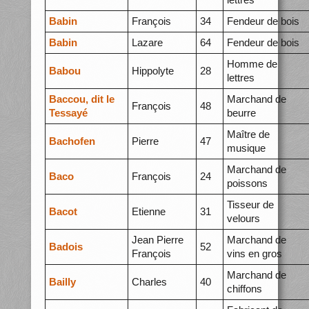
Babin
François
34
Fendeur de bois
Babin
Lazare
64
Fendeur de bois
Homme de
Babou
Hippolyte
28
lettres
Baccou, dit le
Marchand de
François
48
Tessayé
beurre
Maître de
Bachofen
Pierre
47
musique
Marchand de
Baco
François
24
poissons
Tisseur de
Bacot
Etienne
31
velours
Jean Pierre
Marchand de
Badois
52
François
vins en gros
Marchand de
Bailly
Charles
40
chiffons