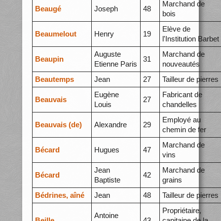
Marchand de
Beaugé
Joseph
48
bois
Elève de
Beaumelout
Henry
19
l'Institution Barbet
Auguste
Marchand de
Beaupin
31
Etienne Paris
nouveautés
Beautemps
Jean
27
Tailleur de pierres
Eugène
Fabricant de
Beauvais
27
Louis
chandelles
Employé au
Beauvais (de)
Alexandre
29
chemin de fer
Marchand de
Bécard
Hugues
47
vins
Jean
Marchand de
Bécard
42
Baptiste
grains
Bédrines, aîné
Jean
48
Tailleur de pierres
Propriétaire,
Antoine
Beille
43
capitaine de la