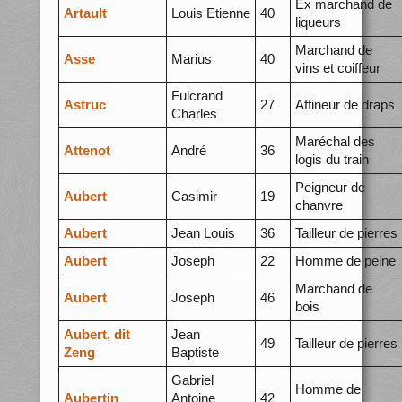
Ex marchand de
Artault
Louis Etienne
40
liqueurs
Marchand de
Asse
Marius
40
vins et coiffeur
Fulcrand
Astruc
27
Affineur de draps
Charles
Maréchal des
Attenot
André
36
logis du train
Peigneur de
Aubert
Casimir
19
chanvre
Aubert
Jean Louis
36
Tailleur de pierres
Aubert
Joseph
22
Homme de peine
Marchand de
Aubert
Joseph
46
bois
Aubert, dit
Jean
49
Tailleur de pierres
Zeng
Baptiste
Gabriel
Homme de
Aubertin
Antoine
42