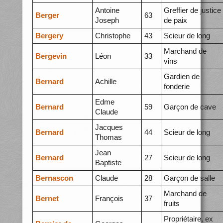
Antoine
Greffier de justice
Berger
63
Joseph
de paix
Bergery
Christophe
43
Scieur de long
Marchand de
Bergevin
Léon
33
vins
Gardien de
Bernard
Achille
fonderie
Edme
Bernard
59
Garçon de cave
Claude
Jacques
Bernard
44
Scieur de long
Thomas
Jean
Bernard
27
Scieur de long
Baptiste
Bernascon
Claude
28
Garçon de salle
Marchand de
Bernet
François
37
fruits
Propriétaire, ex