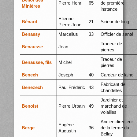
Pierre Henri
65
de première
Minières
instance
Etienne
Bénard
21
Scieur de long
Pierre Jean
Benassy
Marcellus
33
Officier de santé
Traceur de
Benausse
Jean
pierres
Traceur de
Benausse, fils
Michel
pierres
Benech
Joseph
40
Cardeur de laine
Fabricant de
Benezech
Paul Frédéric
43
chandelles
Jardinier et
Benoist
Pierre Urbain
49
marchand de
volailles
Ancien directeur
Eugène
Berge
36
de la ferme du
Augustin
Bellay