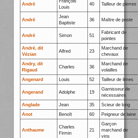
François
André
40
Tailleur de pierres
Louis
Jean
André
36
Maître de poste
Baptiste
Fabricant de
André
Simon
51
pointes
André, dit
Marchand de
Alfred
23
Vézian
chevaux
Andry, dit
Marchand de
Charles
36
Rigaud
volailles
Angenard
Louis
52
Tailleur de limes
Garnisseur de
Angerand
Adolphe
19
nécessaires
Anglade
Jean
35
Scieur de long
Anot
Benoît
60
Peigneur de laine
Garçon
Charles
Anthaume
21
marchand de
Firmin
vins