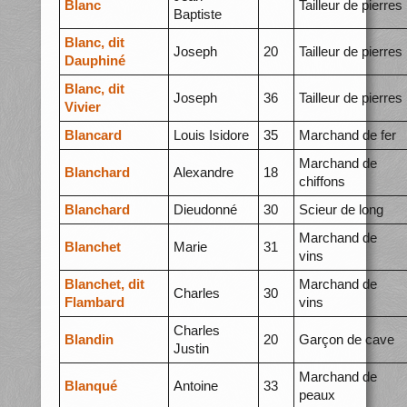
Blanc
Tailleur de pierres
Baptiste
Blanc, dit
Joseph
20
Tailleur de pierres
Dauphiné
Blanc, dit
Joseph
36
Tailleur de pierres
Vivier
Blancard
Louis Isidore
35
Marchand de fer
Marchand de
Blanchard
Alexandre
18
chiffons
Blanchard
Dieudonné
30
Scieur de long
Marchand de
Blanchet
Marie
31
vins
Blanchet, dit
Marchand de
Charles
30
Flambard
vins
Charles
Blandin
20
Garçon de cave
Justin
Marchand de
Blanqué
Antoine
33
peaux