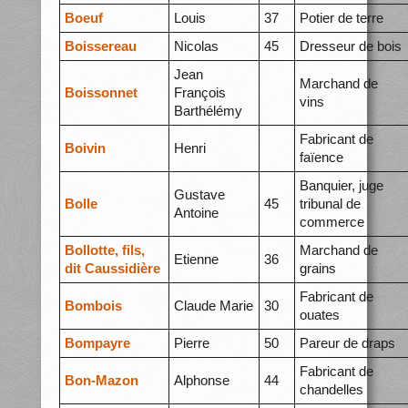
Boeuf
Louis
37
Potier de terre
Boissereau
Nicolas
45
Dresseur de bois
Jean
Marchand de
Boissonnet
François
vins
Barthélémy
Fabricant de
Boivin
Henri
faïence
Banquier, juge
Gustave
Bolle
45
tribunal de
Antoine
commerce
Bollotte, fils,
Marchand de
Etienne
36
dit Caussidière
grains
Fabricant de
Bombois
Claude Marie
30
ouates
Bompayre
Pierre
50
Pareur de draps
Fabricant de
Bon-Mazon
Alphonse
44
chandelles