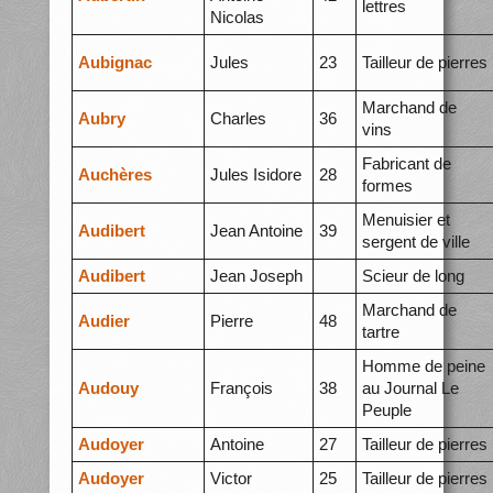
lettres
Nicolas
Aubignac
Jules
23
Tailleur de pierres
Marchand de
Aubry
Charles
36
vins
Fabricant de
Auchères
Jules Isidore
28
formes
Menuisier et
Audibert
Jean Antoine
39
sergent de ville
Audibert
Jean Joseph
Scieur de long
Marchand de
Audier
Pierre
48
tartre
Homme de peine
Audouy
François
38
au Journal Le
Peuple
Audoyer
Antoine
27
Tailleur de pierres
Audoyer
Victor
25
Tailleur de pierres