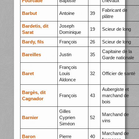
Fourcade
Baptiste
chevaux
Fabricant de
Barbut
Antoine
39
plâtre
Bardetis, dit
Joseph
19
Scieur de long
Sarat
Dominique
Bardy, fils
François
26
Scieur de long
Capitaine de la
Bareilles
Justin
35
Garde nationale
François
Baret
Louis
32
Officier de santé
Aldonce
Aubergiste et
Bargès, dit
François
43
marchand de
Cagnador
bois
Gilles
Marchand de
Barnier
Cyprien
52
vins
Siméon
Marchand de
Baron
Pierre
40