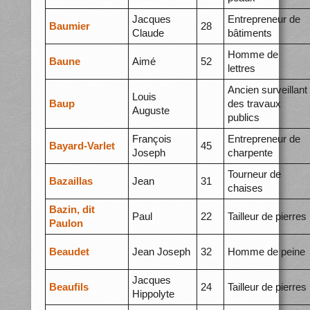
Jacques
Entrepreneur de
Baumier
28
Claude
bâtiments
Homme de
Baune
Aimé
52
lettres
Ancien surveillant
Louis
Baup
des travaux
Auguste
publics
François
Entrepreneur de
Bayard-Varlet
45
Joseph
charpente
Tourneur de
Bazaillas
Jean
31
chaises
Bazin, dit
Paul
22
Tailleur de pierres
Paulon
Beaudet
Jean Joseph
32
Homme de peine
Jacques
Beaufils
24
Tailleur de pierres
Hippolyte