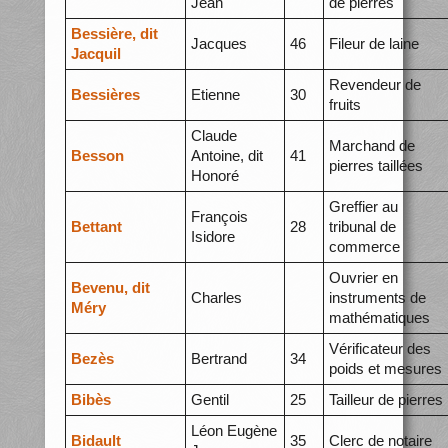
Jean
de pierres
Bessière, dit
Jacques
46
Fileur de laine
Jacquil
Revendeur de
Bessières
Etienne
30
fruits
Claude
Marchand de
Besson
Antoine, dit
41
pierres taillées
Honoré
Greffier au
François
Bettant
28
tribunal de
Isidore
commerce
Ouvrier en
Bevenu, dit
Charles
instruments de
Méry
mathématiques
Vérificateur des
Bezès
Bertrand
34
poids et mesures
Bibès
Gentil
25
Tailleur de pierres
Léon Eugène
Bidault
35
Clerc de notaire