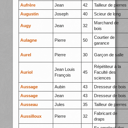
Aufrère
Jean
42
Tailleur de pierres
Augustin
Joseph
40
Scieur de long
Marchand de
Augy
Jean
32
bois
Courtier de
Aulagne
Pierre
50
garance
Aurel
Pierre
30
Garçon de salle
Répétiteur à la
Jean Louis
Auriol
45
Faculté des
François
sciences
Aussage
Aubin
43
Dresseur de bois
Aussage
Jean
43
Dresseur de bois
Ausseau
Jules
35
Tailleur de pierres
Fabricant de
Aussilloux
Pierre
32
draps
Ex employé des