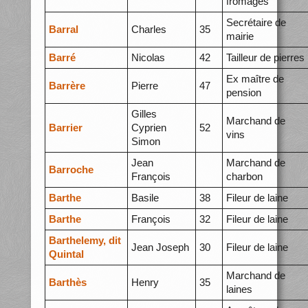
fromages
Secrétaire de
Barral
Charles
35
mairie
Barré
Nicolas
42
Tailleur de pierres
Ex maître de
Barrère
Pierre
47
pension
Gilles
Marchand de
Barrier
Cyprien
52
vins
Simon
Jean
Marchand de
Barroche
François
charbon
Barthe
Basile
38
Fileur de laine
Barthe
François
32
Fileur de laine
Barthelemy, dit
Jean Joseph
30
Fileur de laine
Quintal
Marchand de
Barthès
Henry
35
laines