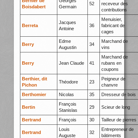
Bernier de
Georges
52
receveur des
Boisdabert
Germain
contributions
Menuisier,
Jacques
Berreta
36
fabricant de
Antoine
cages
Edme
Marchand de
Berry
34
Augustin
vins
Marchand de
Berry
Jean Claude
41
rubans en
coupons
Berthier, dit
Peigneur de
Théodore
23
Pichon
chanvre
Berthomier
Nicolas
35
Dresseur de bois
François
Bertin
29
Scieur de long
Stanislas
Bertrand
François
30
Tailleur de pierres
Louis
Entrepreneur de
Bertrand
32
Auguste
bâtiments