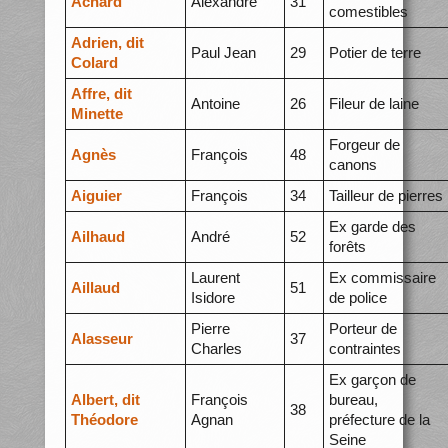
Achard
Alexandre
31
comestibles
Adrien, dit
Paul Jean
29
Potier de terre
Colard
Affre, dit
Antoine
26
Fileur de laine
Minette
Forgeur de
Agnès
François
48
canons
Aiguier
François
34
Tailleur de pierres
Ex garde des
Ailhaud
André
52
forêts
Laurent
Ex commissaire
Aillaud
51
Isidore
de police
Pierre
Porteur de
Alasseur
37
Charles
contraintes
Ex garçon de
Albert, dit
François
bureau,
38
Théodore
Agnan
préfecture de la
Seine