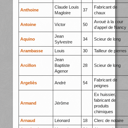
Claude Louis
Fabricant de
Anthoine
37
Magloire
chaux
Avoué à la cour
Antoine
Victor
50
d'appel de Nancy
Jean
Aquino
34
Scieur de long
Sylvestre
Arambasse
Louis
30
Tailleur de pierres
Jean
Arcillon
Baptiste
28
Scieur de long
Agenor
Fabricant de
Argeliès
André
54
peignes
Ex huissier,
fabricant de
Armand
Jérôme
produits
chimiques
Arnaud
Léonard
18
Clerc de notaire