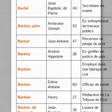
Jean
Secrétaire de
Barbé
Baptiste, dit
43
mairie
Pierre
Ex entrepreneur
Ambroise
Barbès, père
53
de travaux
Joseph
publics
Receveur de
Barbet
Jean Antoine
47
péage du pont
Arsène
Ex greffier de
Barbey
38
Hippolyte
justice de paix
Employé dans
Barbier
une fabrique de
cuir
Edme
Barbier
60
Officier de santé
Antoine
Rédacteur de La
Barbier
Henry
27
Tribune de l'Est
Barbot, dit
Jean
Loueur de
39