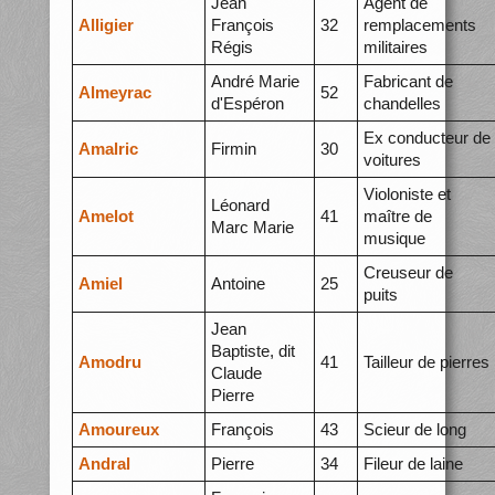
Jean
Agent de
Alligier
François
32
remplacements
Régis
militaires
André Marie
Fabricant de
Almeyrac
52
d'Espéron
chandelles
Ex conducteur de
Amalric
Firmin
30
voitures
Violoniste et
Léonard
Amelot
41
maître de
Marc Marie
musique
Creuseur de
Amiel
Antoine
25
puits
Jean
Baptiste, dit
Amodru
41
Tailleur de pierres
Claude
Pierre
Amoureux
François
43
Scieur de long
Andral
Pierre
34
Fileur de laine