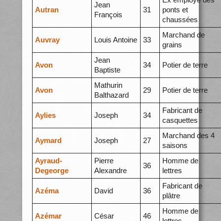
Jean
Autran
31
ponts et
François
chaussées
Marchand de
Auvray
Louis Antoine
33
grains
Jean
Avon
34
Potier de terre
Baptiste
Mathurin
Avon
29
Potier de terre
Balthazard
Fabricant de
Aylies
Joseph
34
casquettes
Marchand des 4
Aymard
Joseph
27
saisons
Ayraud-
Pierre
Homme de
36
Degeorge
Alexandre
lettres
Fabricant de
Azéma
David
36
plâtre
Homme de
Azémar
César
46
lettres