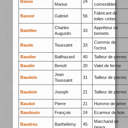
Basso
24
Marius
comestibles
Fabricant de
Bassot
Gabriel
56
toiles cirées
Charles
Apprêteur de
Batellier
33
Augustin
bonnets
Commis de
Baude
Toussaint
33
l'octroi
Baudier
Balthazard
40
Tailleur de pierres
Baudin
Benoît
20
Valet de ferme
Jean
Baudoin
31
Tailleur de pierres
Toussaint
Baudoin
Joseph
21
Tailleur de pierres
Baudot
Pierre
21
Homme de peine
Baudouin
François
24
Ecarreur de bois
Marchand de
Baudreu
Barthélémy
45
peaux