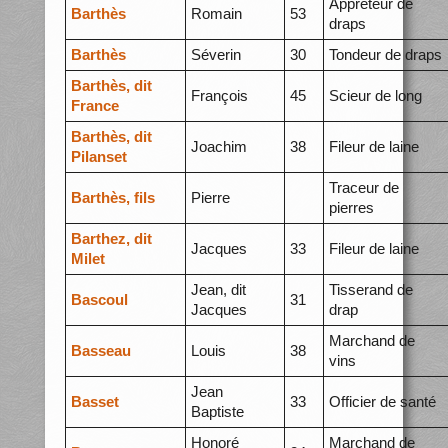
Apprêteur de
Barthès
Romain
53
draps
Barthès
Séverin
30
Tondeur de draps
Barthès, dit
François
45
Scieur de long
France
Barthès, dit
Joachim
38
Fileur de laine
Pilanset
Traceur de
Barthès, fils
Pierre
pierres
Barthez, dit
Jacques
33
Fileur de laine
Milet
Jean, dit
Tisserand de
Bascoul
31
Jacques
drap
Marchand de
Basseau
Louis
38
vins
Jean
Basset
33
Officier de santé
Baptiste
Honoré
Marchand de