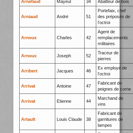
Arnefaud
Mayeul
34
Abatteur de bois
Portefaix, chef
Arniaud
André
51
des préposés de
l'octroi
Agent de
Arnoux
Charles
42
remplacements
militaires
Traceur de
Arnoux
Joseph
52
pierres
Ex employé de
Arribert
Jacques
46
l'octroi
Fabricant de
Arrivat
Antoine
47
peignes de corne
Marchand de
Arrivat
Etienne
44
vins
Fabricant de
Artault
Louis Claude
38
garnitures de
lampes