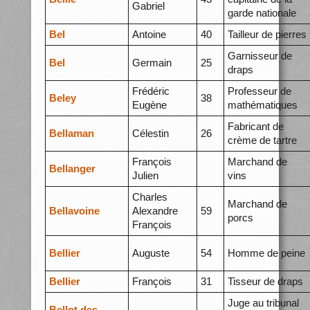
Gabriel
garde nationale
Bel
Antoine
40
Tailleur de pierres
Garnisseur de
Bel
Germain
25
draps
Frédéric
Professeur de
Beley
38
Eugène
mathématiques
Fabricant de
Bellaman
Célestin
26
crème de tartre
François
Marchand de
Bellanger
Julien
vins
Charles
Marchand de
Bellavoine
Alexandre
59
porcs
François
Bellier
Auguste
54
Homme de peine
Bellier
François
31
Tisseur de draps
Juge au tribunal
Bellot des