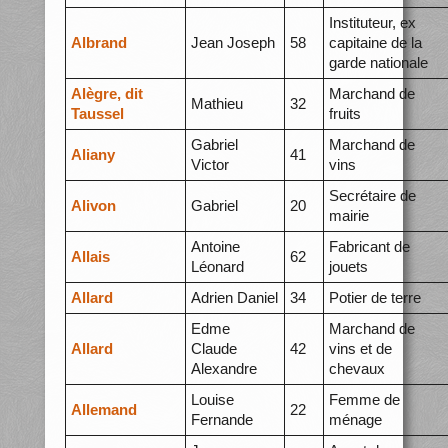
Instituteur, ex
Albrand
Jean Joseph
58
capitaine de la
garde nationale
Alègre, dit
Marchand de
Mathieu
32
Taussel
fruits
Gabriel
Marchand de
Aliany
41
Victor
vins
Secrétaire de
Alivon
Gabriel
20
mairie
Antoine
Fabricant de
Allais
62
Léonard
jouets
Allard
Adrien Daniel
34
Potier de terre
Edme
Marchand de
Allard
Claude
42
vins et de
Alexandre
chevaux
Louise
Femme de
Allemand
22
Fernande
ménage