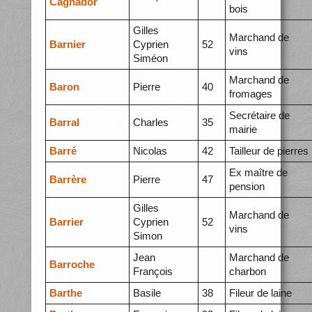
Cagnador
bois
Gilles
Marchand de
Barnier
Cyprien
52
vins
Siméon
Marchand de
Baron
Pierre
40
fromages
Secrétaire de
Barral
Charles
35
mairie
Barré
Nicolas
42
Tailleur de pierres
Ex maître de
Barrère
Pierre
47
pension
Gilles
Marchand de
Barrier
Cyprien
52
vins
Simon
Jean
Marchand de
Barroche
François
charbon
Barthe
Basile
38
Fileur de laine