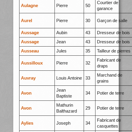
Courtier de
Aulagne
Pierre
50
garance
Aurel
Pierre
30
Garçon de salle
Aussage
Aubin
43
Dresseur de bois
Aussage
Jean
43
Dresseur de bois
Ausseau
Jules
35
Tailleur de pierres
Fabricant de
Aussilloux
Pierre
32
draps
Marchand de
Auvray
Louis Antoine
33
grains
Jean
Avon
34
Potier de terre
Baptiste
Mathurin
Avon
29
Potier de terre
Balthazard
Fabricant de
Aylies
Joseph
34
casquettes