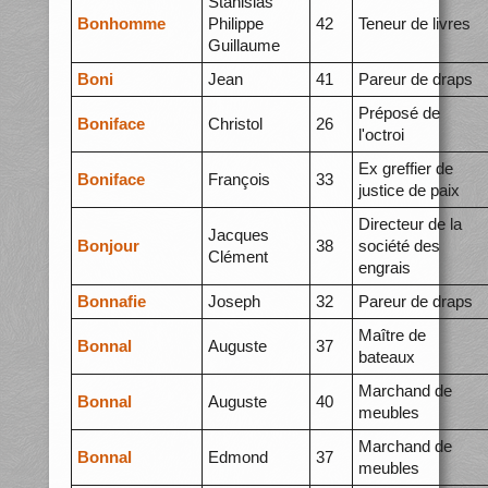
Stanislas
Bonhomme
Philippe
42
Teneur de livres
Guillaume
Boni
Jean
41
Pareur de draps
Préposé de
Boniface
Christol
26
l'octroi
Ex greffier de
Boniface
François
33
justice de paix
Directeur de la
Jacques
Bonjour
38
société des
Clément
engrais
Bonnafie
Joseph
32
Pareur de draps
Maître de
Bonnal
Auguste
37
bateaux
Marchand de
Bonnal
Auguste
40
meubles
Marchand de
Bonnal
Edmond
37
meubles