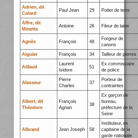
Adrien, dit
Paul Jean
29
Potier de terre
Colard
Affre, dit
Antoine
26
Fileur de laine
Minette
Forgeur de
Agnès
François
48
canons
Aiguier
François
34
Tailleur de pierres
Laurent
Ex commissaire
Aillaud
51
Isidore
de police
Pierre
Porteur de
Alasseur
37
Charles
contraintes
Ex garçon de
Albert, dit
François
bureau,
38
Théodore
Agnan
préfecture de la
Seine
Instituteur, ex
Albrand
Jean Joseph
58
capitaine de la
garde nationale