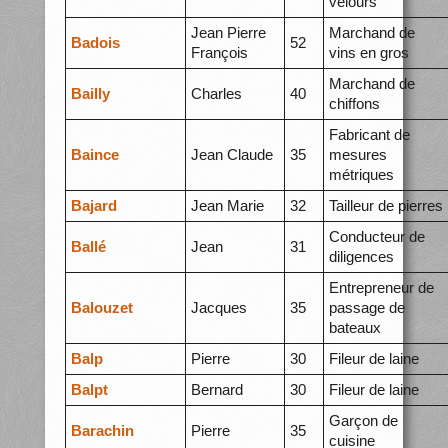
velours
Jean Pierre
Marchand de
Badois
52
François
vins en gros
Marchand de
Bailly
Charles
40
chiffons
Fabricant de
Baince
Jean Claude
35
mesures
métriques
Bajard
Jean Marie
32
Tailleur de pierres
Conducteur de
Ballé
Jean
31
diligences
Entrepreneur de
Balouzet
Jacques
35
passage de
bateaux
Balp
Pierre
30
Fileur de laine
Balpt
Bernard
30
Fileur de laine
Garçon de
Barachin
Pierre
35
cuisine