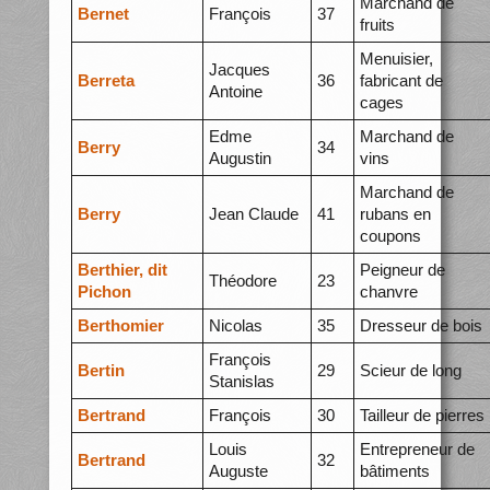
Marchand de
Bernet
François
37
fruits
Menuisier,
Jacques
Berreta
36
fabricant de
Antoine
cages
Edme
Marchand de
Berry
34
Augustin
vins
Marchand de
Berry
Jean Claude
41
rubans en
coupons
Berthier, dit
Peigneur de
Théodore
23
Pichon
chanvre
Berthomier
Nicolas
35
Dresseur de bois
François
Bertin
29
Scieur de long
Stanislas
Bertrand
François
30
Tailleur de pierres
Louis
Entrepreneur de
Bertrand
32
Auguste
bâtiments