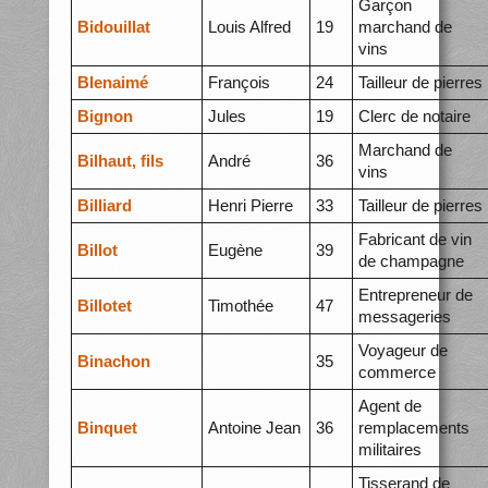
Garçon
Bidouillat
Louis Alfred
19
marchand de
vins
BIenaimé
François
24
Tailleur de pierres
Bignon
Jules
19
Clerc de notaire
Marchand de
Bilhaut, fils
André
36
vins
Billiard
Henri Pierre
33
Tailleur de pierres
Fabricant de vin
Billot
Eugène
39
de champagne
Entrepreneur de
Billotet
Timothée
47
messageries
Voyageur de
Binachon
35
commerce
Agent de
Binquet
Antoine Jean
36
remplacements
militaires
Tisserand de