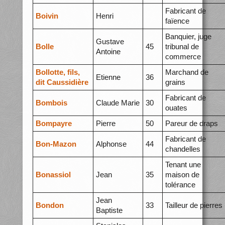
Fabricant de
Boivin
Henri
faïence
Banquier, juge
Gustave
Bolle
45
tribunal de
Antoine
commerce
Bollotte, fils,
Marchand de
Etienne
36
dit Caussidière
grains
Fabricant de
Bombois
Claude Marie
30
ouates
Bompayre
Pierre
50
Pareur de draps
Fabricant de
Bon-Mazon
Alphonse
44
chandelles
Tenant une
Bonassiol
Jean
35
maison de
tolérance
Jean
Bondon
33
Tailleur de pierres
Baptiste