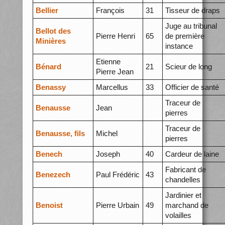
Bellier
François
31
Tisseur de draps
Juge au tribunal
Bellot des
Pierre Henri
65
de première
Minières
instance
Etienne
Bénard
21
Scieur de long
Pierre Jean
Benassy
Marcellus
33
Officier de santé
Traceur de
Benausse
Jean
pierres
Traceur de
Benausse, fils
Michel
pierres
Benech
Joseph
40
Cardeur de laine
Fabricant de
Benezech
Paul Frédéric
43
chandelles
Jardinier et
Benoist
Pierre Urbain
49
marchand de
volailles