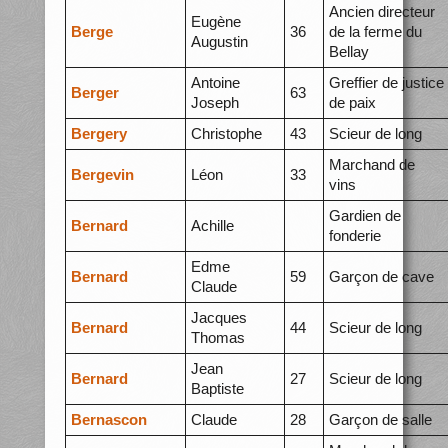
Ancien directeur
Eugène
Berge
36
de la ferme du
Augustin
Bellay
Antoine
Greffier de justice
Berger
63
Joseph
de paix
Bergery
Christophe
43
Scieur de long
Marchand de
Bergevin
Léon
33
vins
Gardien de
Bernard
Achille
fonderie
Edme
Bernard
59
Garçon de cave
Claude
Jacques
Bernard
44
Scieur de long
Thomas
Jean
Bernard
27
Scieur de long
Baptiste
Bernascon
Claude
28
Garçon de salle