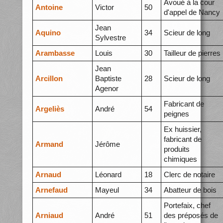
Avoué à la cour
Antoine
Victor
50
d'appel de Nancy
Jean
Aquino
34
Scieur de long
Sylvestre
Arambasse
Louis
30
Tailleur de pierres
Jean
Arcillon
Baptiste
28
Scieur de long
Agenor
Fabricant de
Argeliès
André
54
peignes
Ex huissier,
fabricant de
Armand
Jérôme
produits
chimiques
Arnaud
Léonard
18
Clerc de notaire
Arnefaud
Mayeul
34
Abatteur de bois
Portefaix, chef
Arniaud
André
51
des préposés de