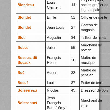
Louis
Blondeau
44
ancien greffier de
Clément
juge de paix
Blondet
Emile
51
Officier de santé
Garçon de
Blondet
Jean Louis
27
magasin
Blot
Augustin
34
Tailleur de limes
Marchand de
Bobet
Julien
55
poterie
Bocous, dit
François
Maître de
38
Bocaux
Henri
musique
Maître de
Boé
Adrien
32
pension
Boeuf
Louis
37
Potier de terre
Boissereau
Nicolas
45
Dresseur de bois
Jean
Marchand de
Boissonnet
François
vins
Barthélémy