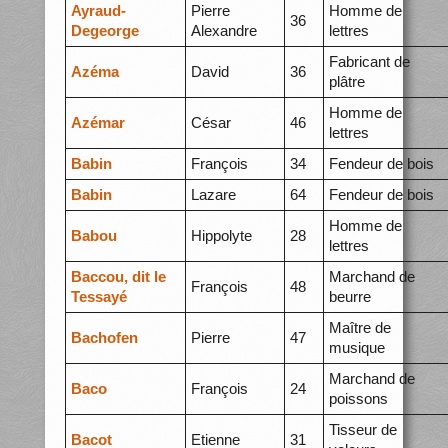
Ayraud-
Pierre
Homme de
36
Degeorge
Alexandre
lettres
Fabricant de
Azéma
David
36
plâtre
Homme de
Azémar
César
46
lettres
Babin
François
34
Fendeur de bois
Babin
Lazare
64
Fendeur de bois
Homme de
Babou
Hippolyte
28
lettres
Baccou, dit le
Marchand de
François
48
Tessayé
beurre
Maître de
Bachofen
Pierre
47
musique
Marchand de
Baco
François
24
poissons
Tisseur de
Bacot
Etienne
31