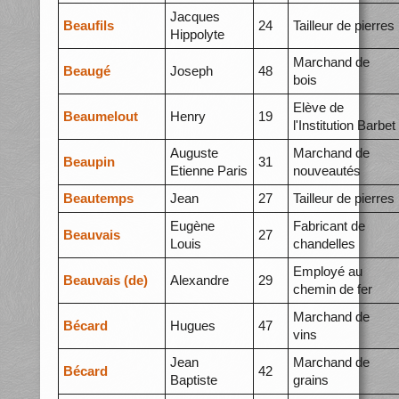
Jacques
Beaufils
24
Tailleur de pierres
Hippolyte
Marchand de
Beaugé
Joseph
48
bois
Elève de
Beaumelout
Henry
19
l'Institution Barbet
Auguste
Marchand de
Beaupin
31
Etienne Paris
nouveautés
Beautemps
Jean
27
Tailleur de pierres
Eugène
Fabricant de
Beauvais
27
Louis
chandelles
Employé au
Beauvais (de)
Alexandre
29
chemin de fer
Marchand de
Bécard
Hugues
47
vins
Jean
Marchand de
Bécard
42
Baptiste
grains