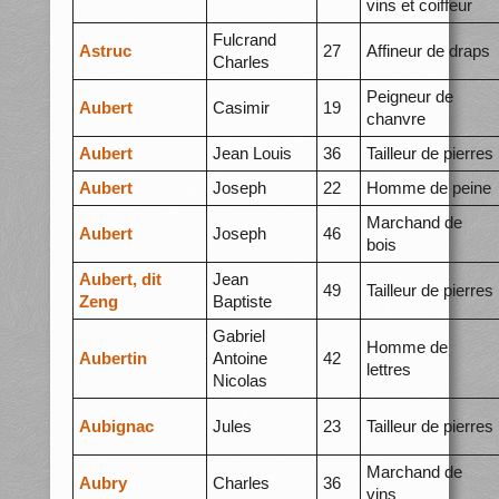
vins et coiffeur
Fulcrand
Astruc
27
Affineur de draps
Charles
Peigneur de
Aubert
Casimir
19
chanvre
Aubert
Jean Louis
36
Tailleur de pierres
Aubert
Joseph
22
Homme de peine
Marchand de
Aubert
Joseph
46
bois
Aubert, dit
Jean
49
Tailleur de pierres
Zeng
Baptiste
Gabriel
Homme de
Aubertin
Antoine
42
lettres
Nicolas
Aubignac
Jules
23
Tailleur de pierres
Marchand de
Aubry
Charles
36
vins