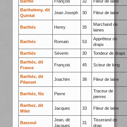
Barthe
François
32
Fileur de laine
Barthelemy, dit
Jean Joseph
30
Fileur de laine
Quintal
Marchand de
Barthès
Henry
35
laines
Apprêteur de
Barthès
Romain
53
draps
Barthès
Séverin
30
Tondeur de draps
Barthès, dit
François
45
Scieur de long
France
Barthès, dit
Joachim
38
Fileur de laine
Pilanset
Traceur de
Barthès, fils
Pierre
pierres
Barthez, dit
Jacques
33
Fileur de laine
Milet
Jean, dit
Tisserand de
Bascoul
31
Jacques
drap