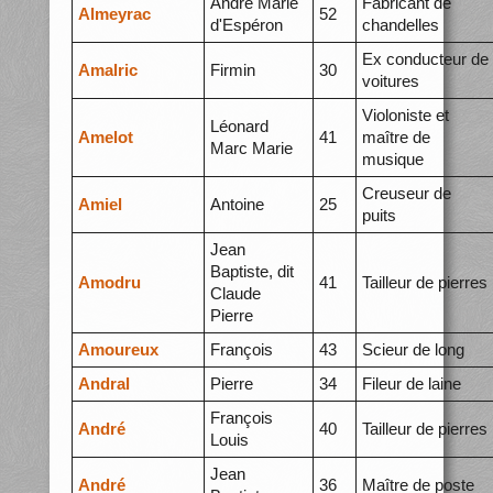
André Marie
Fabricant de
Almeyrac
52
d'Espéron
chandelles
Ex conducteur de
Amalric
Firmin
30
voitures
Violoniste et
Léonard
Amelot
41
maître de
Marc Marie
musique
Creuseur de
Amiel
Antoine
25
puits
Jean
Baptiste, dit
Amodru
41
Tailleur de pierres
Claude
Pierre
Amoureux
François
43
Scieur de long
Andral
Pierre
34
Fileur de laine
François
André
40
Tailleur de pierres
Louis
Jean
André
36
Maître de poste