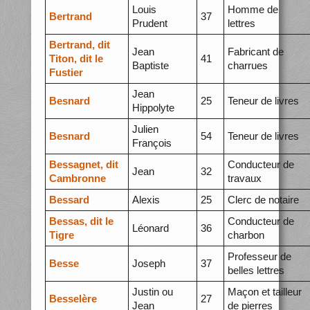
Louis
Homme de
Bertrand
37
Prudent
lettres
Bertrand, dit
Jean
Fabricant de
Titon, dit le
41
Baptiste
charrues
Fustier
Jean
Besnard
25
Teneur de livres
Hippolyte
Julien
Besnard
54
Teneur de livres
François
Bessagnet, dit
Conducteur de
Jean
32
Cambronne
travaux
Bessard
Alexis
25
Clerc de notaire
Bessas, dit le
Conducteur de
Léonard
36
Tigre
charbon
Professeur de
Besse
Joseph
37
belles lettres
Justin ou
Maçon et tailleur
Besselère
27
Jean
de pierres