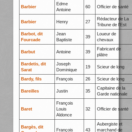
Edme
Barbier
60
Officier de santé
Antoine
Rédacteur de La
Barbier
Henry
27
Tribune de l'Est
Barbot, dit
Jean
Loueur de
39
Fourcade
Baptiste
chevaux
Fabricant de
Barbut
Antoine
39
plâtre
Bardetis, dit
Joseph
19
Scieur de long
Sarat
Dominique
Bardy, fils
François
26
Scieur de long
Capitaine de la
Bareilles
Justin
35
Garde nationale
François
Baret
Louis
32
Officier de santé
Aldonce
Aubergiste et
Bargès, dit
François
43
marchand de