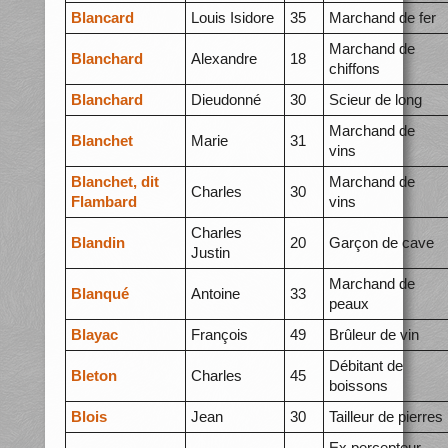
Blancard
Louis Isidore
35
Marchand de fer
Marchand de
Blanchard
Alexandre
18
chiffons
Blanchard
Dieudonné
30
Scieur de long
Marchand de
Blanchet
Marie
31
vins
Blanchet, dit
Marchand de
Charles
30
Flambard
vins
Charles
Blandin
20
Garçon de cave
Justin
Marchand de
Blanqué
Antoine
33
peaux
Blayac
François
49
Brûleur de vin
Débitant de
Bleton
Charles
45
boissons
Blois
Jean
30
Tailleur de pierres
Ex percepteur,