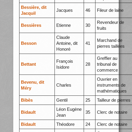
Bessière, dit
Jacques
46
Fileur de laine
Jacquil
Revendeur de
Bessières
Etienne
30
fruits
Claude
Marchand de
Besson
Antoine, dit
41
pierres taillées
Honoré
Greffier au
François
Bettant
28
tribunal de
Isidore
commerce
Ouvrier en
Bevenu, dit
Charles
instruments de
Méry
mathématiques
Bibès
Gentil
25
Tailleur de pierres
Léon Eugène
Bidault
35
Clerc de notaire
Jean
Bidault
Théodore
24
Clerc de notaire