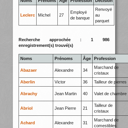
Noms
Prénoms
Âge
Profession
Décision
Renvoyé
Employé
Leclerc
Michel
27
au
de banque
parquet
Recherche approchée : 1 986
enregistrement(s) trouvé(s)
Noms
Prénoms
Âge
Profession
Marchand de
Abazaer
Alexandre
34
cristaux
Aberlin
Victor
36
Tailleur de pierres
Abrachy
Jean Martin
40
Valet de chambre
Tailleur de
Abriol
Jean Pierre
21
cristaux
Marchand de
Achard
Alexandre
31
comestibles