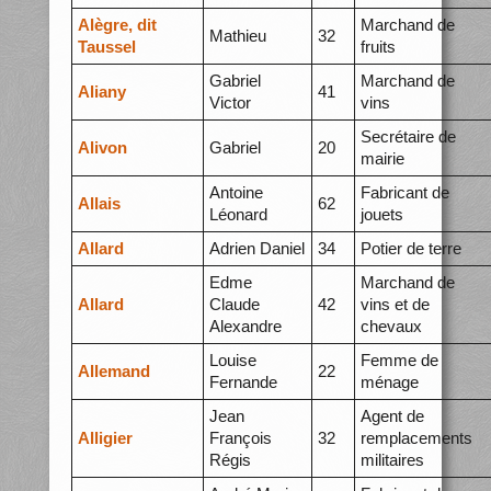
Alègre, dit
Marchand de
Mathieu
32
Taussel
fruits
Gabriel
Marchand de
Aliany
41
Victor
vins
Secrétaire de
Alivon
Gabriel
20
mairie
Antoine
Fabricant de
Allais
62
Léonard
jouets
Allard
Adrien Daniel
34
Potier de terre
Edme
Marchand de
Allard
Claude
42
vins et de
Alexandre
chevaux
Louise
Femme de
Allemand
22
Fernande
ménage
Jean
Agent de
Alligier
François
32
remplacements
Régis
militaires