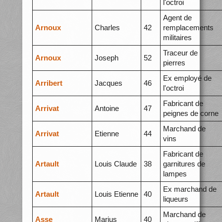
l'octroi
Agent de
Arnoux
Charles
42
remplacements
militaires
Traceur de
Arnoux
Joseph
52
pierres
Ex employé de
Arribert
Jacques
46
l'octroi
Fabricant de
Arrivat
Antoine
47
peignes de corne
Marchand de
Arrivat
Etienne
44
vins
Fabricant de
Artault
Louis Claude
38
garnitures de
lampes
Ex marchand de
Artault
Louis Etienne
40
liqueurs
Marchand de
Asse
Marius
40