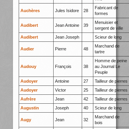
Fabricant de
Auchères
Jules Isidore
28
formes
Menuisier et
Audibert
Jean Antoine
39
sergent de ville
Audibert
Jean Joseph
Scieur de long
Marchand de
Audier
Pierre
48
tartre
Homme de peine
Audouy
François
38
au Journal Le
Peuple
Audoyer
Antoine
27
Tailleur de pierres
Audoyer
Victor
25
Tailleur de pierres
Aufrère
Jean
42
Tailleur de pierres
Augustin
Joseph
40
Scieur de long
Marchand de
Augy
Jean
32
bois