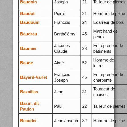
Baudoin
Joseph
21
Tailleur de pierres
Baudot
Pierre
21
Homme de peine
Baudouin
François
24
Ecarreur de bois
Marchand de
Baudreu
Barthélémy
45
peaux
Jacques
Entrepreneur de
Baumier
28
Claude
bâtiments
Homme de
Baune
Aimé
52
lettres
François
Entrepreneur de
Bayard-Varlet
45
Joseph
charpente
Tourneur de
Bazaillas
Jean
31
chaises
Bazin, dit
Paul
22
Tailleur de pierres
Paulon
Beaudet
Jean Joseph
32
Homme de peine