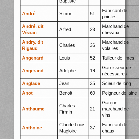
Baptiste
Fabricant de
André
Simon
51
pointes
André, dit
Marchand de
Alfred
23
Vézian
chevaux
Andry, dit
Marchand de
Charles
36
Rigaud
volailles
Angenard
Louis
52
Tailleur de limes
Garnisseur de
Angerand
Adolphe
19
nécessaires
Anglade
Jean
35
Scieur de long
Anot
Benoît
60
Peigneur de laine
Garçon
Charles
Anthaume
21
marchand de
Firmin
vins
Claude Louis
Fabricant de
Anthoine
37
Magloire
chaux