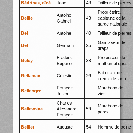
Bédrines, aîné
Jean
48
Tailleur de pierres
Propriétaire,
Antoine
Beille
43
capitaine de la
Gabriel
garde nationale
Bel
Antoine
40
Tailleur de pierres
Garnisseur de
Bel
Germain
25
draps
Frédéric
Professeur de
Beley
38
Eugène
mathématiques
Fabricant de
Bellaman
Célestin
26
crème de tartre
François
Marchand de
Bellanger
Julien
vins
Charles
Marchand de
Bellavoine
Alexandre
59
porcs
François
Bellier
Auguste
54
Homme de peine