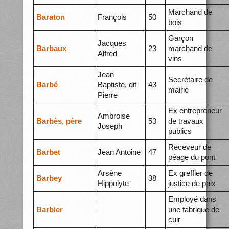
Marchand de
Baraton
François
50
bois
Garçon
Jacques
Barbaux
23
marchand de
Alfred
vins
Jean
Secrétaire de
Barbé
Baptiste, dit
43
mairie
Pierre
Ex entrepreneur
Ambroise
Barbès, père
53
de travaux
Joseph
publics
Receveur de
Barbet
Jean Antoine
47
péage du pont
Arsène
Ex greffier de
Barbey
38
Hippolyte
justice de paix
Employé dans
Barbier
une fabrique de
cuir