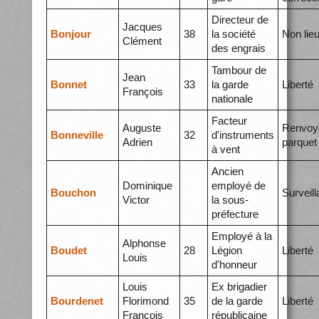
Directeur de
Jacques
Bonjour
38
la société
Non lie
Clément
des engrais
Tambour de
Jean
Bonnet
33
la garde
Liberté
François
nationale
Facteur
Auguste
Renvoy
Bonneville
32
d'instruments
Adrien
parquet
à vent
Ancien
Dominique
employé de
Bouchon
Surveil
Victor
la sous-
préfecture
Employé à la
Alphonse
Boudet
28
Légion
Liberté
Louis
d'honneur
Louis
Ex brigadier
Bourdenet
Florimond
35
de la garde
Liberté
François
républicaine