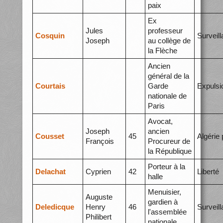
paix
Ex
Jules
professeur
Cosquin
Surveil
Joseph
au collège de
la Flèche
Ancien
général de la
Courtais
Garde
Expulsi
nationale de
Paris
Avocat,
Joseph
ancien
Cousset
45
Algérie 
François
Procureur de
la République
Porteur à la
Delachat
Cyprien
42
Liberté
halle
Menuisier,
Auguste
gardien à
Deledicque
Henry
46
Surveil
l'assemblée
Philibert
nationale