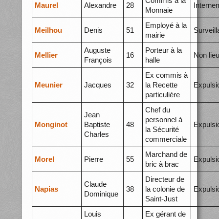
Commis à la
Maurel
Alexandre
28
Interne
Monnaie
Employé à la
Meilhou
Denis
51
Surveil
mairie
Auguste
Porteur à la
Mellier
16
Non lie
François
halle
Ex commis à
Meunier
Jacques
32
la Recette
Expulsi
particulière
Chef du
Jean
personnel à
Monginot
Baptiste
48
Expulsi
la Sécurité
Charles
commerciale
Marchand de
Morel
Pierre
55
Expulsi
bric à brac
Directeur de
Claude
Napias
38
la colonie de
Expulsi
Dominique
Saint-Just
Louis
Ex gérant de