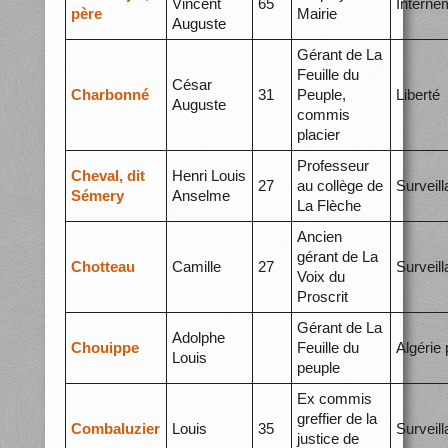
Vincent
65
Interne
père
Mairie
Auguste
Gérant de La
Feuille du
César
Charbonné
31
Peuple,
Liberté
Auguste
commis
placier
Professeur
Cheval, dit
Henri Louis
27
au collège de
Surveil
Sémery
Anselme
La Flèche
Ancien
gérant de La
Chotteau
Camille
27
Surveil
Voix du
Proscrit
Gérant de La
Adolphe
Chouippe
Feuille du
Algérie 
Louis
peuple
Ex commis
greffier de la
Combaluzier
Louis
35
Surveil
justice de