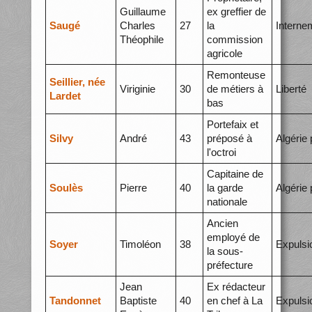
Guillaume
ex greffier de
Saugé
Charles
27
la
Interne
Théophile
commission
agricole
Remonteuse
Seillier, née
Viriginie
30
de métiers à
Liberté
Lardet
bas
Portefaix et
Silvy
André
43
préposé à
Algérie 
l'octroi
Capitaine de
Soulès
Pierre
40
la garde
Algérie 
nationale
Ancien
employé de
Soyer
Timoléon
38
Expulsi
la sous-
préfecture
Jean
Ex rédacteur
Tandonnet
Baptiste
40
en chef à La
Expulsi