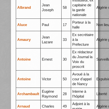
Instituteur, ex
Jean
capitaine de
Albrand
58
Algérie
Joseph
la garde
nationale
Porteur à la
Aluce
Paul
17
Non lie
halle
Ex secrétaire
Jean
Amaury
33
à la
Algérie 
Lazare
Préfecture
Ex rédacteur
du Journal la
Antoine
Ernest
30
Surveil
Voix du
proscrit
Avoué à la
Antoine
Victor
50
cour d'appel
Expulsi
de Nancy
Eugène
Interne à
Archambault
28
Liberté
Raymond
l'hôpital
Adjoint à la
Arnaud
Charles
49
Algérie
mairie