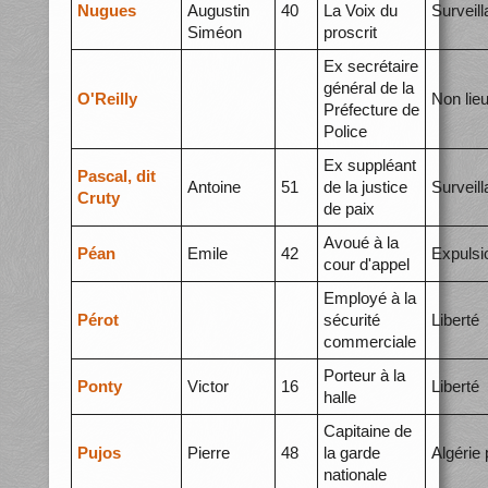
Nugues
Augustin
40
La Voix du
Surveil
Siméon
proscrit
Ex secrétaire
général de la
O'Reilly
Non lie
Préfecture de
Police
Ex suppléant
Pascal, dit
Antoine
51
de la justice
Surveil
Cruty
de paix
Avoué à la
Péan
Emile
42
Expulsi
cour d'appel
Employé à la
Pérot
sécurité
Liberté
commerciale
Porteur à la
Ponty
Victor
16
Liberté
halle
Capitaine de
Pujos
Pierre
48
la garde
Algérie 
nationale