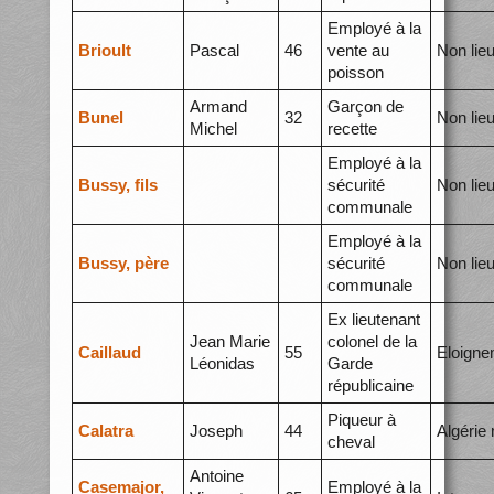
Employé à la
Brioult
Pascal
46
vente au
Non lie
poisson
Armand
Garçon de
Bunel
32
Non lie
Michel
recette
Employé à la
Bussy, fils
sécurité
Non lie
communale
Employé à la
Bussy, père
sécurité
Non lie
communale
Ex lieutenant
Jean Marie
colonel de la
Caillaud
55
Eloigne
Léonidas
Garde
républicaine
Piqueur à
Calatra
Joseph
44
Algérie
cheval
Antoine
Casemajor,
Employé à la