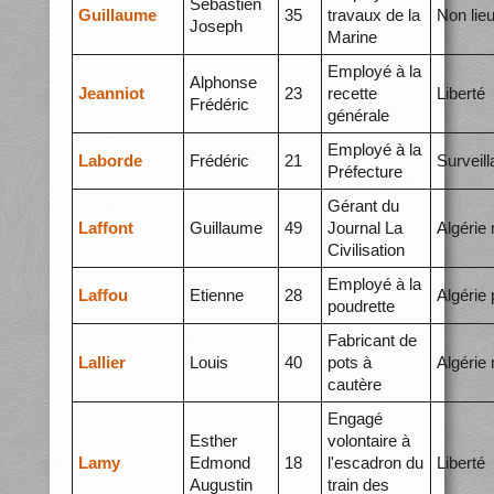
Sébastien
Guillaume
35
travaux de la
Non lie
Joseph
Marine
Employé à la
Alphonse
Jeanniot
23
recette
Liberté
Frédéric
générale
Employé à la
Laborde
Frédéric
21
Surveil
Préfecture
Gérant du
Laffont
Guillaume
49
Journal La
Algérie
Civilisation
Employé à la
Laffou
Etienne
28
Algérie 
poudrette
Fabricant de
Lallier
Louis
40
pots à
Algérie
cautère
Engagé
Esther
volontaire à
Lamy
Edmond
18
l'escadron du
Liberté
Augustin
train des