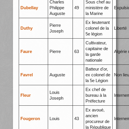
Charles
Sous chef au
Dubellay
Philippe
49
ministère de
Expulsi
Auguste
la Marine
Ex lieutenant
Pierre
Duthy
colonel de la
Liberté
Joseph
5e légion
Cultivateur,
capitaine de
Faure
Pierre
63
Algérie
la garde
nationale
Batteur d'or,
Favrel
Auguste
ex colonel de
Non lie
la 5e Légion
Ex chef de
Louis
Fleur
bureau à la
Interne
Joseph
Préfecture
Ex avoué,
ancien
Fougeron
Louis
43
Interne
procureur de
la République