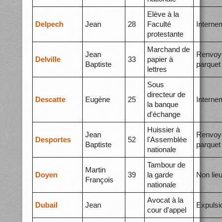
Elève à la
Delpech
Jean
28
Faculté
Interne
protestante
Marchand de
Jean
Renvoy
Delville
33
papier à
Baptiste
parquet
lettres
Sous
directeur de
Descatte
Eugène
25
Interne
la banque
d'échange
Huissier à
Jean
Renvoy
Desportes
52
l'Assemblée
Baptiste
parquet
nationale
Tambour de
Martin
Doyen
39
la garde
Non lie
François
nationale
Avocat à la
Dubail
Jean
Expulsi
cour d'appel