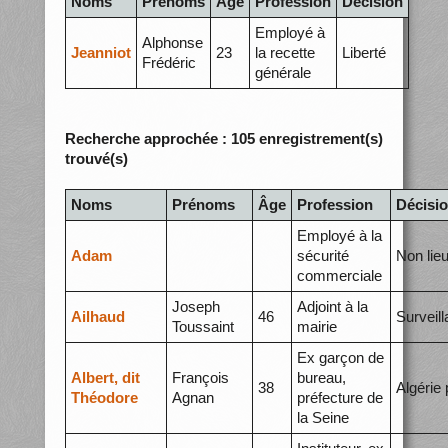
Noms
Prénoms
Âge
Profession
Décision
Employé à
Alphonse
Jeanniot
23
la recette
Liberté
Frédéric
générale
Recherche approchée : 105 enregistrement(s)
trouvé(s)
Noms
Prénoms
Âge
Profession
Décisi
Employé à la
Adam
sécurité
Non lie
commerciale
Joseph
Adjoint à la
Ailhaud
46
Surveil
Toussaint
mairie
Ex garçon de
Albert, dit
François
bureau,
38
Algérie 
Théodore
Agnan
préfecture de
la Seine