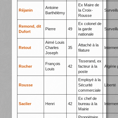
Ex Maire de
Antoine
Réjanin
la Croix-
Surveil
Barthélémy
Rousse
Ex colonel de
Remond, dit
Pierre
49
la garde
Surveil
Dufort
nationale
Aimé Louis
Attaché à la
Retout
Charles
35
Interne
filature
Joseph
Tisserand, ex
François
Rocher
42
facteur à la
Algérie 
Louis
poste
Employé à la
Rousse
Sécurité
Liberté
commerciale
Ex chef de
Saclier
Henri
42
bureau à la
Interne
Mairie
Propriétaire,