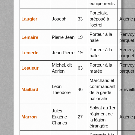
équipements
Portefaix,
Laugier
Joseph
33
préposé à
Algérie 
l'octroi
Porteur à la
Renvoy
Lemaire
Pierre Jean
19
halle
parquet
Porteur à la
Renvoy
Lemerle
Jean Pierre
19
halle
parquet
Michel, dit
Porteur à la
Renvoy
Lesueur
63
Adrien
marée
parquet
Marchand et
Léon
commandant
Maillard
46
Surveil
Théodore
de la garde
nationale
Soldat au 1er
Jules
régiment de
Marron
Eugène
27
Algérie 
la légion
Charles
étrangère