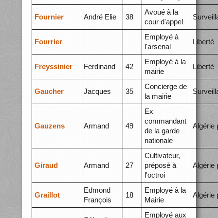
Avoué à la
Fournier
André Elie
38
Surveil
cour d'appel
Employé à
Fourrier
Liberté
l'arsenal
Employé à la
Freyssinier
Ferdinand
42
Liberté
mairie
Concierge de
Gaucher
Jacques
35
Surveil
la mairie
Ex
commandant
Gauzens
Armand
49
Algérie 
de la garde
nationale
Cultivateur,
Giraud
Armand
27
préposé à
Algérie 
l'octroi
Edmond
Employé à la
Graillot
18
Algérie 
François
Mairie
Employé aux