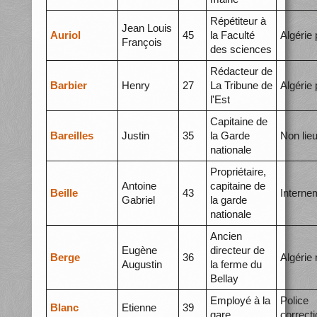
Répétiteur à
Jean Louis
Auriol
45
la Faculté
Algérie 
François
des sciences
Rédacteur de
Barbier
Henry
27
La Tribune de
Algérie 
l'Est
Capitaine de
Bareilles
Justin
35
la Garde
Non lie
nationale
Propriétaire,
Antoine
capitaine de
Beille
43
Interne
Gabriel
la garde
nationale
Ancien
Eugène
directeur de
Berge
36
Algérie
Augustin
la ferme du
Bellay
Employé à la
Police
Blanc
Etienne
39
gare
correcti