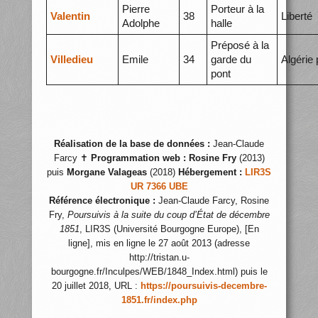
Pierre
Porteur à la
Valentin
38
Liberté
Adolphe
halle
Préposé à la
Villedieu
Emile
34
garde du
Algérie 
pont
Réalisation de la base de données :
Jean-Claude
Farcy ✝
Programmation web :
Rosine Fry
(2013)
puis
Morgane Valageas
(2018)
Hébergement :
LIR3S
UR 7366 UBE
Référence électronique :
Jean-Claude Farcy, Rosine
Fry,
Poursuivis à la suite du coup d’État de décembre
1851
, LIR3S (Université Bourgogne Europe), [En
ligne], mis en ligne le 27 août 2013 (adresse
http://tristan.u-
bourgogne.fr/Inculpes/WEB/1848_Index.html) puis le
20 juillet 2018, URL :
https://poursuivis-decembre-
1851.fr/index.php