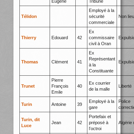
Eugène
Tribune
Employé à la
Télidon
sécurité
Non lie
commerciale
Ex
Thierry
Edouard
42
commissaire
Expulsi
civil à Oran
Ex
Représentant
Thomas
Clément
41
Expulsi
à la
Constituante
Pierre
Ex courrier
Trunet
François
40
Liberté
de la malle
Emile
Employé à la
Police
Turin
Antoine
39
gare
correcti
Portefaix et
Turin, dit
Jean
42
préposé à
Algérie
Luce
l'octroi