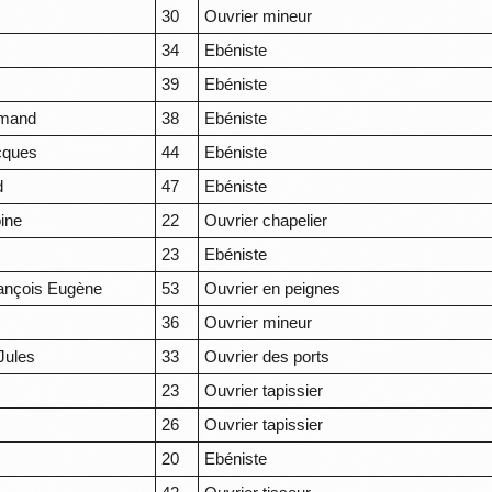
30
Ouvrier mineur
34
Ebéniste
39
Ebéniste
rmand
38
Ebéniste
cques
44
Ebéniste
d
47
Ebéniste
oine
22
Ouvrier chapelier
23
Ebéniste
rançois Eugène
53
Ouvrier en peignes
36
Ouvrier mineur
Jules
33
Ouvrier des ports
23
Ouvrier tapissier
26
Ouvrier tapissier
20
Ebéniste