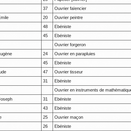
e
37
Ouvrier faïencier
Emile
20
Ouvrier peintre
48
Ebéniste
45
Ebéniste
Ouvrier forgeron
Eugène
24
Ouvrier en parapluies
45
Ebéniste
ude
47
Ouvrier tisseur
31
Ebéniste
Ouvrier en instruments de mathématiqu
Joseph
31
Ebéniste
43
Ebéniste
e
25
Ouvrier maçon
26
Ebéniste