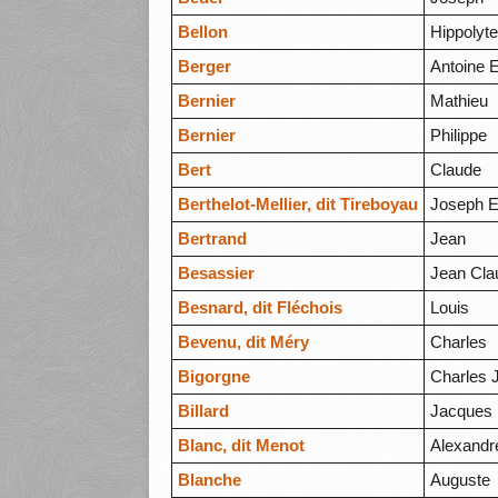
Bellon
Hippolyt
Berger
Antoine 
Bernier
Mathieu
Bernier
Philippe
Bert
Claude
Berthelot-Mellier, dit Tireboyau
Joseph 
Bertrand
Jean
Besassier
Jean Cla
Besnard, dit Fléchois
Louis
Bevenu, dit Méry
Charles
Bigorgne
Charles 
Billard
Jacques
Blanc, dit Menot
Alexandr
Blanche
Auguste