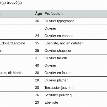
(s) trouvé(s)
s
Âge
Profession
36
Ouvrier typographe
Ouvrier
e
24
Ouvrier en cannes
douard Antoine
35
Ebéniste, ancien cafetier
rre
35
Ouvrier chapelier
31
Ouvrier tailleur
40
Ouvrier
les, dit Martin
30
Ouvrier en fouets
28
Ouvrier plâtrier
30
Terrassier [ouvrier]
26
Serrurier [ouvrier]
29
Ebéniste