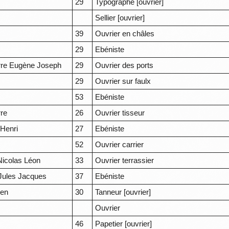
29
Typographe [ouvrier]
Sellier [ouvrier]
39
Ouvrier en châles
29
Ebéniste
rre Eugène Joseph
29
Ouvrier des ports
29
Ouvrier sur faulx
53
Ebéniste
rre
26
Ouvrier tisseur
 Henri
27
Ebéniste
52
Ouvrier carrier
Nicolas Léon
33
Ouvrier terrassier
Jules Jacques
37
Ebéniste
ien
30
Tanneur [ouvrier]
Ouvrier
46
Papetier [ouvrier]