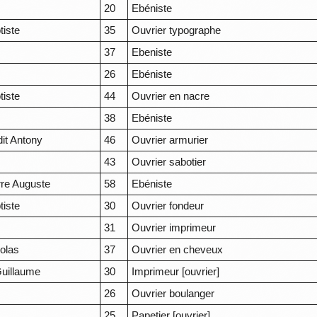
20
Ebéniste
tiste
35
Ouvrier typographe
37
Ebeniste
26
Ebéniste
tiste
44
Ouvrier en nacre
38
Ebéniste
dit Antony
46
Ouvrier armurier
43
Ouvrier sabotier
rre Auguste
58
Ebéniste
tiste
30
Ouvrier fondeur
31
Ouvrier imprimeur
colas
37
Ouvrier en cheveux
uillaume
30
Imprimeur [ouvrier]
26
Ouvrier boulanger
25
Papetier [ouvrier]