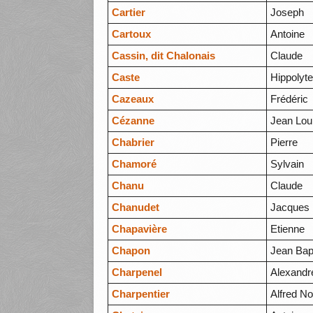
Cartier
Joseph
Cartoux
Antoine
Cassin, dit Chalonais
Claude
Caste
Hippolyt
Cazeaux
Frédéric
Cézanne
Jean Lou
Chabrier
Pierre
Chamoré
Sylvain
Chanu
Claude
Chanudet
Jacques
Chapavière
Etienne
Chapon
Jean Bap
Charpenel
Alexandr
Charpentier
Alfred No