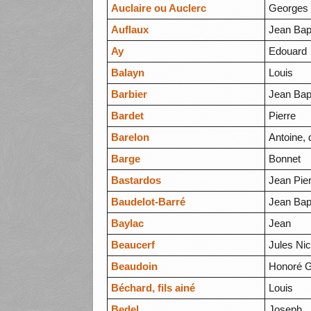
Auclaire ou Auclerc
Georges
Auflaux
Jean Bap
Ay
Edouard
Balayn
Louis
Barbier
Jean Bap
Bardet
Pierre
Barelon
Antoine, 
Barge
Bonnet
Bastardos
Jean Pie
Baudelot-Barré
Jean Bap
Baylac
Jean
Beaucerf
Jules Ni
Beaudoin
Honoré G
Béchard, fils ainé
Louis
Bedel
Joseph