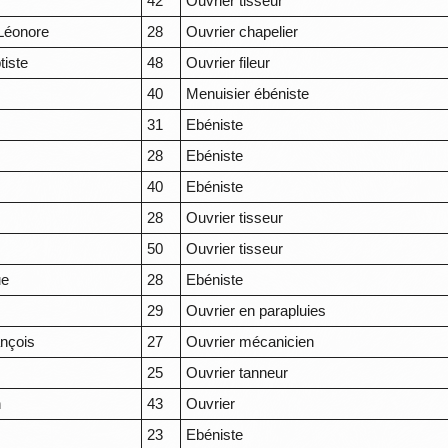
42
Ouvrier tisseur
Léonore
28
Ouvrier chapelier
tiste
48
Ouvrier fileur
40
Menuisier ébéniste
31
Ebéniste
28
Ebéniste
40
Ebéniste
28
Ouvrier tisseur
50
Ouvrier tisseur
ue
28
Ebéniste
29
Ouvrier en parapluies
nçois
27
Ouvrier mécanicien
25
Ouvrier tanneur
n
43
Ouvrier
23
Ebéniste