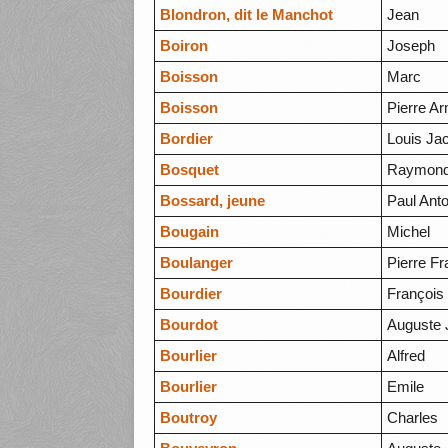
Blondron, dit le Manchot
Jean
Boiron
Joseph
Boisson
Marc
Boisson
Pierre A
Bordier
Louis Ja
Bosquet
Raymon
Bossard, jeune
Paul Ant
Bougain
Michel
Boulanger
Pierre F
Bourdier
François
Bourdot
Auguste 
Bourlier
Alfred
Bourlier
Emile
Boutroy
Charles