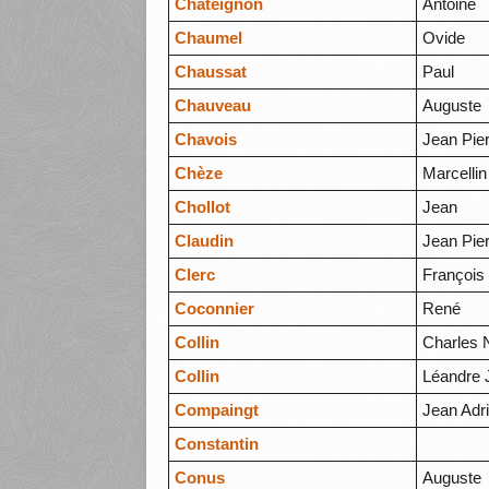
Chateignon
Antoine
Chaumel
Ovide
Chaussat
Paul
Chauveau
Auguste
Chavois
Jean Pie
Chèze
Marcellin
Chollot
Jean
Claudin
Jean Pie
Clerc
François
Coconnier
René
Collin
Charles 
Collin
Léandre 
Compaingt
Jean Adr
Constantin
Conus
Auguste