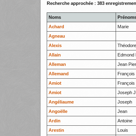
Recherche approchée : 383 enregistrement
Noms
Prénom
Achard
Marie
Agneau
Alexis
Théodor
Allain
Edmond E
Alleman
Jean Pie
Allemand
François
Amiot
François
Amiot
Joseph Ju
Angéliaume
Joseph
Angoëlle
Jean
Ardin
Antoine
Arestin
Louis