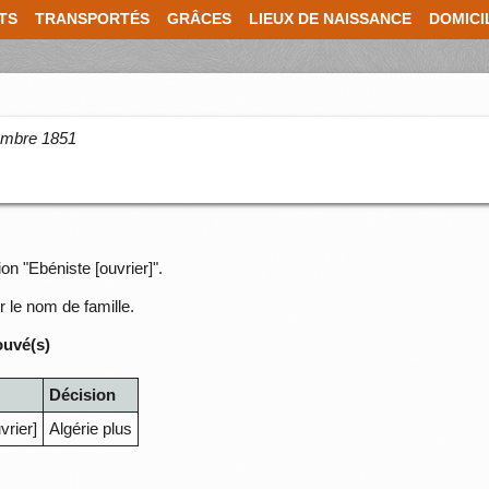
TS
TRANSPORTÉS
GRÂCES
LIEUX DE NAISSANCE
DOMICI
cembre 1851
on "Ebéniste [ouvrier]".
r le nom de famille.
ouvé(s)
Décision
vrier]
Algérie plus