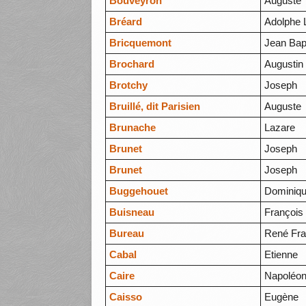
Bouveyron
Auguste
Bréard
Adolphe 
Bricquemont
Jean Bap
Brochard
Augustin
Brotchy
Joseph
Bruillé, dit Parisien
Auguste
Brunache
Lazare
Brunet
Joseph
Brunet
Joseph
Buggehouet
Dominiq
Buisneau
François
Bureau
René Fra
Cabal
Etienne
Caire
Napoléo
Caisso
Eugène