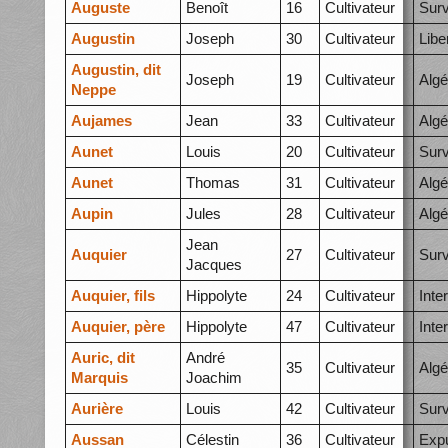
Auguste
Benoît
16
Cultivateur
Surv
Augustin
Joseph
30
Cultivateur
Libe
Augustin, dit
Joseph
19
Cultivateur
Algé
Neppe
Aujames
Jean
33
Cultivateur
Algé
Aunet
Louis
20
Cultivateur
Surv
Aunet
Thomas
31
Cultivateur
Algé
Aupin
Jules
28
Cultivateur
Algé
Jean
Auquier
27
Cultivateur
Surv
Jacques
Auquier, fils
Hippolyte
24
Cultivateur
Inte
Auquier, père
Hippolyte
47
Cultivateur
Inte
Auric, dit
André
35
Cultivateur
Algé
Marquis
Joachim
Aurière
Louis
42
Cultivateur
Surv
Aussan
Célestin
36
Cultivateur
Expu