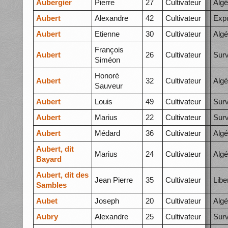
Aubergier
Pierre
27
Cultivateur
Algé
Aubert
Alexandre
42
Cultivateur
Expu
Aubert
Etienne
30
Cultivateur
Algé
François
Aubert
26
Cultivateur
Surv
Siméon
Honoré
Aubert
32
Cultivateur
Algé
Sauveur
Aubert
Louis
49
Cultivateur
Surv
Aubert
Marius
22
Cultivateur
Surv
Aubert
Médard
36
Cultivateur
Algé
Aubert, dit
Marius
24
Cultivateur
Algé
Bayard
Aubert, dit des
Jean Pierre
35
Cultivateur
Libe
Sambles
Aubet
Joseph
20
Cultivateur
Algé
Aubry
Alexandre
25
Cultivateur
Surv