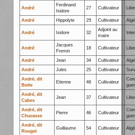
Ferdinand
André
27
Cultivateur
Libe
Isidore
André
Hippolyte
29
Cultivateur
Algé
Adjoint au
André
Isidore
32
Inte
maire
Jacques
André
18
Cultivateur
Libe
Fremin
André
Jean
34
Cultivateur
Algé
André
Jules
25
Cultivateur
Surv
André, dit
Cons
Etienne
48
Cultivateur
Boite
guer
André, dit
Jean
37
Cultivateur
Libe
Cabes
André, dit
Cons
Pierre
46
Cultivateur
Chucasse
guer
André, dit
Guillaume
54
Cultivateur
Algé
Rouget