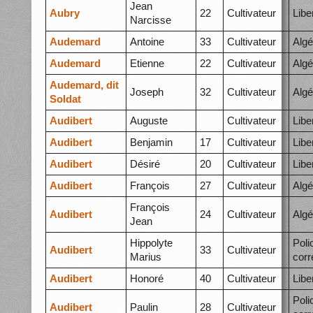
Jean
Aubry
22
Cultivateur
Libe
Narcisse
Audemard
Antoine
33
Cultivateur
Algé
Audemard
Etienne
22
Cultivateur
Algé
Audemard, dit
Joseph
32
Cultivateur
Algé
Soldat
Audibert
Auguste
Cultivateur
Libe
Audibert
Benjamin
17
Cultivateur
Libe
Audibert
Désiré
20
Cultivateur
Libe
Audibert
François
27
Cultivateur
Algé
François
Audibert
24
Cultivateur
Algé
Jean
Hippolyte
Poli
Audibert
33
Cultivateur
Marius
corr
Audibert
Honoré
40
Cultivateur
Libe
Poli
Audibert
Paulin
28
Cultivateur