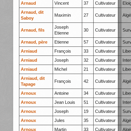
Arnaud
Vincent
37
Cultivateur
Elo
Arnaud, dit
Maximin
27
Cultivateur
Algé
Saboy
Joseph
Arnaud, fils
30
Cultivateur
Surv
Etienne
Arnaud, père
Etienne
57
Cultivateur
Surv
Arniaud
François
33
Cultivateur
Libe
Arniaud
Joseph
32
Cultivateur
Inte
Arniaud
Michel
21
Cultivateur
Libe
Arniaud, dit
François
42
Cultivateur
Algé
Tapage
Arnoux
Antoine
34
Cultivateur
Libe
Arnoux
Jean Louis
51
Cultivateur
Inte
Arnoux
Joseph
19
Cultivateur
Surv
Arnoux
Jules
35
Cultivateur
Algé
Arnoux
Martin
33
Cultivateur
Algé