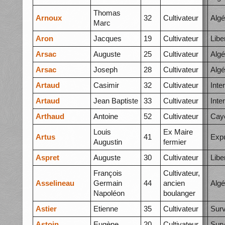
Thomas
Arnoux
32
Cultivateur
Algé
Marc
Aron
Jacques
19
Cultivateur
Libe
Arsac
Auguste
25
Cultivateur
Algé
Arsac
Joseph
28
Cultivateur
Algé
Artaud
Casimir
32
Cultivateur
Inte
Artaud
Jean Baptiste
33
Cultivateur
Inte
Arthaud
Antoine
52
Cultivateur
Cay
Louis
Ex Maire
Artus
41
Expu
Augustin
fermier
Aspret
Auguste
30
Cultivateur
Libe
François
Cultivateur,
Asselineau
Germain
44
ancien
Algé
Napoléon
boulanger
Astier
Etienne
35
Cultivateur
Surv
Astoin
Eugène
20
Cultivateur
Surv