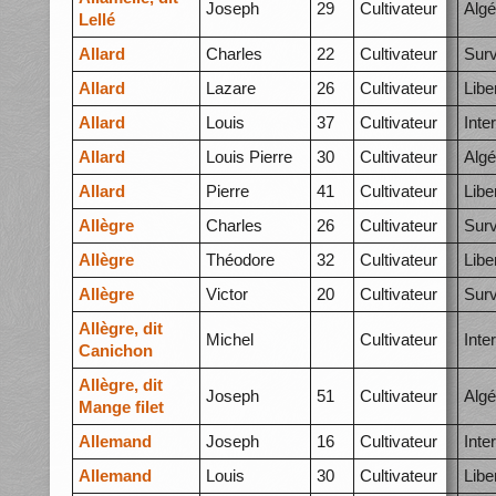
Joseph
29
Cultivateur
Algé
Lellé
Allard
Charles
22
Cultivateur
Surv
Allard
Lazare
26
Cultivateur
Libe
Allard
Louis
37
Cultivateur
Inte
Allard
Louis Pierre
30
Cultivateur
Algé
Allard
Pierre
41
Cultivateur
Libe
Allègre
Charles
26
Cultivateur
Surv
Allègre
Théodore
32
Cultivateur
Libe
Allègre
Victor
20
Cultivateur
Surv
Allègre, dit
Michel
Cultivateur
Inte
Canichon
Allègre, dit
Joseph
51
Cultivateur
Algé
Mange filet
Allemand
Joseph
16
Cultivateur
Inte
Allemand
Louis
30
Cultivateur
Libe