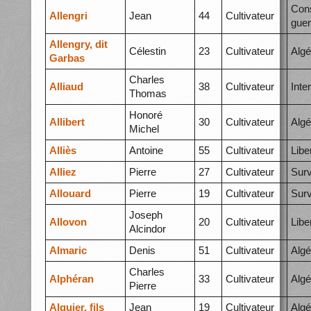
Cons
Allengri
Jean
44
Cultivateur
guer
Allengry, dit
Célestin
23
Cultivateur
Algé
Garbas
Charles
Alliaud
38
Cultivateur
Inte
Thomas
Honoré
Allibert
30
Cultivateur
Algé
Michel
Alliès
Antoine
55
Cultivateur
Libe
Alliez
Pierre
27
Cultivateur
Surv
Allouard
Pierre
19
Cultivateur
Surv
Joseph
Allovon
20
Cultivateur
Libe
Alcindor
Almaric
Denis
51
Cultivateur
Algé
Charles
Alphéran
33
Cultivateur
Algé
Pierre
Alquier, fils
Jean
19
Cultivateur
Algé