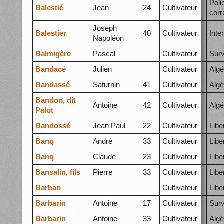
Poli
Balestié
Jean
24
Cultivateur
corr
Joseph
Balestier
40
Cultivateur
Inte
Napoléon
Balmigère
Pascal
Cultivateur
Surv
Bandacé
Julien
Cultivateur
Algé
Bandassé
Saturnin
41
Cultivateur
Algé
Bandon, dit
Antoine
42
Cultivateur
Algé
Palot
Bandossé
Jean Paul
22
Cultivateur
Libe
Banq
André
33
Cultivateur
Libe
Banq
Claude
23
Cultivateur
Libe
Bansalin, fils
Pierre
33
Cultivateur
Libe
Barban
Cultivateur
Libe
Barbarin
Antoine
17
Cultivateur
Surv
Barbarin
Antoine
33
Cultivateur
Algé