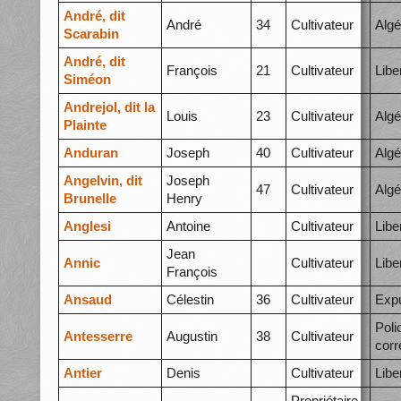
André, dit
André
34
Cultivateur
Algé
Scarabin
André, dit
François
21
Cultivateur
Libe
Siméon
Andrejol, dit la
Louis
23
Cultivateur
Algé
Plainte
Anduran
Joseph
40
Cultivateur
Algé
Angelvin, dit
Joseph
47
Cultivateur
Algé
Brunelle
Henry
Anglesi
Antoine
Cultivateur
Libe
Jean
Annic
Cultivateur
Libe
François
Ansaud
Célestin
36
Cultivateur
Expu
Poli
Antesserre
Augustin
38
Cultivateur
corr
Antier
Denis
Cultivateur
Libe
Propriétaire