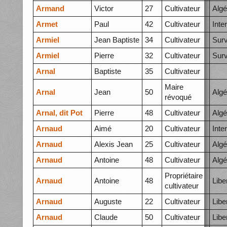
Armand
Victor
27
Cultivateur
Algé
Armet
Paul
42
Cultivateur
Inte
Armiel
Jean Baptiste
34
Cultivateur
Surv
Armiel
Pierre
32
Cultivateur
Surv
Arnal
Baptiste
35
Cultivateur
Maire
Arnal
Jean
50
Algé
révoqué
Arnal, dit Pot
Pierre
48
Cultivateur
Algé
Arnaud
Aimé
20
Cultivateur
Inte
Arnaud
Alexis Jean
25
Cultivateur
Algé
Arnaud
Antoine
48
Cultivateur
Algé
Propriétaire
Arnaud
Antoine
48
Libe
cultivateur
Arnaud
Auguste
22
Cultivateur
Libe
Arnaud
Claude
50
Cultivateur
Libe