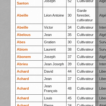
Joseph
52
Cultivateur
Algé
Santon
Garde
Abeille
Léon Antoine
30
forestier,
Algé
cultivateur
Abeille
Victor
34
Cultivateur
Inte
Abelous
Jean
35
Cultivateur
Algé
Abes
Gratien
30
Cultivateur
Surv
Abiom
Laurent
38
Cultivateur
Surv
Abonem
Joseph
37
Cultivateur
Algé
Abrieu
Jean Joseph
39
Cultivateur
Inte
Achard
David
44
Cultivateur
Libe
Achard
Jean
37
Cultivateur
Libe
Jean
Achard
48
Cultivateur
Libe
François
Achard
Louis
45
Cultivateur
Libe
Achard
Pierre
24
Cultivateur
Algé