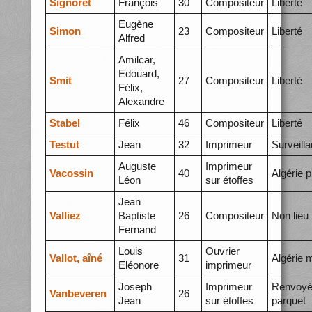
Signoret
François
30
Compositeur
Liberté
Eugène
Simon
23
Compositeur
Liberté
Alfred
Amilcar,
Edouard,
Smit
27
Compositeur
Liberté
Félix,
Alexandre
Stabel
Félix
46
Compositeur
Liberté
Testut
Jean
32
Imprimeur
Surveill
Auguste
Imprimeur
Vacossin
40
Algérie p
Léon
sur étoffes
Jean
Valliez
Baptiste
26
Compositeur
Non lieu
Fernand
Louis
Ouvrier
Vallot, aîné
31
Algérie 
Eléonore
imprimeur
Joseph
Imprimeur
Renvoyé
Vanbeveren
26
Jean
sur étoffes
parquet