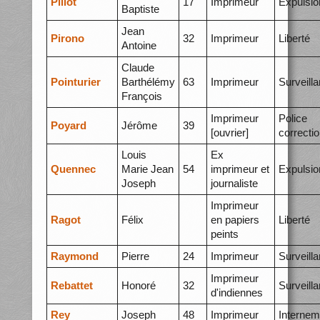
Pillot
17
Imprimeur
Expulsio
Baptiste
Jean
Pirono
32
Imprimeur
Liberté
Antoine
Claude
Pointurier
Barthélémy
63
Imprimeur
Surveill
François
Imprimeur
Police
Poyard
Jérôme
39
[ouvrier]
correctio
Louis
Ex
Quennec
Marie Jean
54
imprimeur et
Expulsio
Joseph
journaliste
Imprimeur
Ragot
Félix
en papiers
Liberté
peints
Raymond
Pierre
24
Imprimeur
Surveill
Imprimeur
Rebattet
Honoré
32
Surveill
d'indiennes
Rey
Joseph
48
Imprimeur
Internem