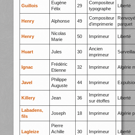
Eugène
Compositeur
Guillois
29
Liberté
Félix
typographe
Compositeur
Renvoyé
Henry
Alphonse
49
d'imprimerie
parquet
Nicolas
Henry
50
Imprimeur
Liberté
Marie
Ancien
Huart
Jules
30
Surveill
imprimeur
Frédéric
Ignac
32
Imprimeur
Algérie 
Etienne
Philippe
Javel
44
Imprimeur
Expulsio
Auguste
Imprimeur
Killery
Jean
36
Liberté
sur étoffes
Labadens,
Joseph
18
Imprimeur
Algérie p
fils
Pierre
Lagleize
Achille
30
Imprimeur
Liberté