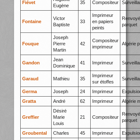
Fiévet
35
Compositeur
Surveill
Eugène
Imprimeur
Victor
Renvoyé
Fontaine
33
en papiers
Baptiste
parquet
peints
Joseph
Compositeur
Fouque
Pierre
42
Algérie p
imprimeur
Martin
Jean
Gandon
41
Imprimeur
Surveill
Dominique
Imprimeur
Garaud
Mathieu
35
Surveill
sur étoffes
Germa
Joseph
24
Imprimeur
Expulsio
Gratta
André
62
Imprimeur
Algérie 
Désiré
Renvoyé
Greffier
Marie
21
Compositeur
parquet
Louis
Groubental
Charles
45
Imprimeur
Expulsio