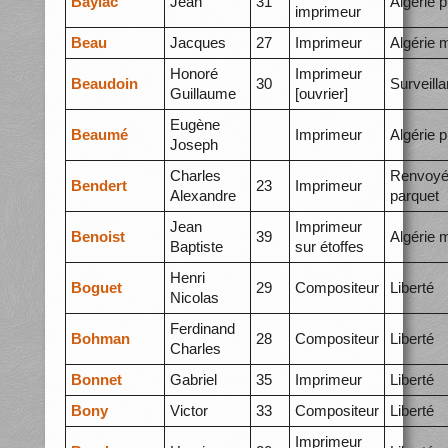
Baylac
Jean
31
Algérie p
imprimeur
Beau
Jacques
27
Imprimeur
Algérie 
Honoré
Imprimeur
Beaudoin
30
Surveill
Guillaume
[ouvrier]
Eugène
Beaumé
Imprimeur
Algérie p
Joseph
Charles
Renvoyé
Bendert
23
Imprimeur
Alexandre
parquet
Jean
Imprimeur
Benoist
39
Algérie 
Baptiste
sur étoffes
Henri
Boguet
29
Compositeur
Liberté
Nicolas
Ferdinand
Bohman
28
Compositeur
Liberté
Charles
Bonnet
Gabriel
35
Imprimeur
Liberté
Bony
Victor
33
Compositeur
Liberté
Imprimeur