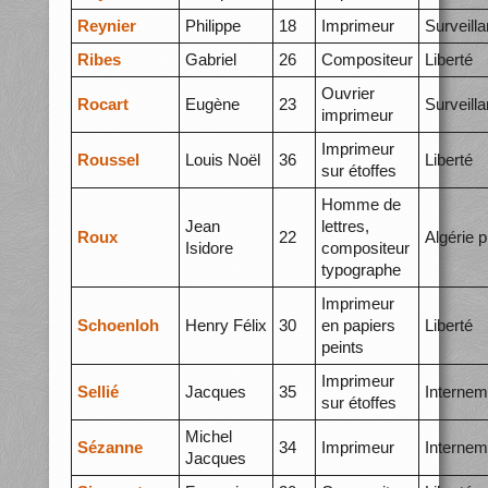
Reynier
Philippe
18
Imprimeur
Surveill
Ribes
Gabriel
26
Compositeur
Liberté
Ouvrier
Rocart
Eugène
23
Surveill
imprimeur
Imprimeur
Roussel
Louis Noël
36
Liberté
sur étoffes
Homme de
Jean
lettres,
Roux
22
Algérie p
Isidore
compositeur
typographe
Imprimeur
Schoenloh
Henry Félix
30
en papiers
Liberté
peints
Imprimeur
Sellié
Jacques
35
Internem
sur étoffes
Michel
Sézanne
34
Imprimeur
Internem
Jacques