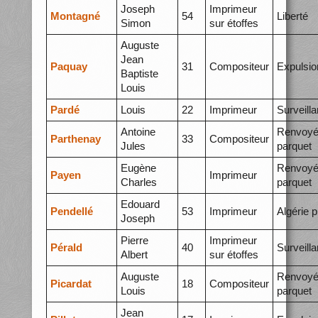
Joseph
Imprimeur
Montagné
54
Liberté
Simon
sur étoffes
Auguste
Jean
Paquay
31
Compositeur
Expulsio
Baptiste
Louis
Pardé
Louis
22
Imprimeur
Surveill
Antoine
Renvoyé
Parthenay
33
Compositeur
Jules
parquet
Eugène
Renvoyé
Payen
Imprimeur
Charles
parquet
Edouard
Pendellé
53
Imprimeur
Algérie p
Joseph
Pierre
Imprimeur
Pérald
40
Surveill
Albert
sur étoffes
Auguste
Renvoyé
Picardat
18
Compositeur
Louis
parquet
Jean