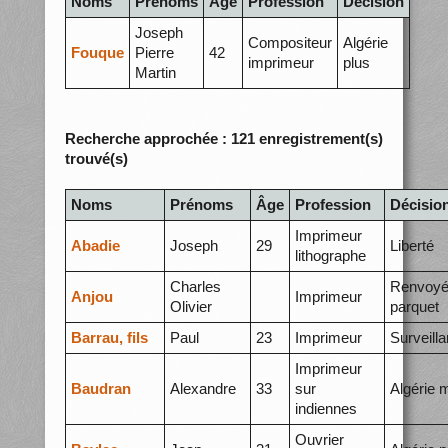
Noms
Prénoms
Âge
Profession
Décision
Joseph
Compositeur
Algérie
Fouque
Pierre
42
imprimeur
plus
Martin
Recherche approchée : 121 enregistrement(s)
trouvé(s)
Noms
Prénoms
Âge
Profession
Décisio
Imprimeur
Abadie
Joseph
29
Liberté
lithographe
Charles
Renvoyé
Anjou
Imprimeur
Olivier
parquet
Barrau, fils
Paul
23
Imprimeur
Surveill
Imprimeur
Baudran
Alexandre
33
sur
Algérie 
indiennes
Ouvrier