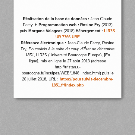
Réalisation de la base de données :
Jean-Claude
Farcy ✝
Programmation web :
Rosine Fry
(2013)
puis
Morgane Valageas
(2018)
Hébergement :
LIR3S
UR 7366 UBE
Référence électronique :
Jean-Claude Farcy, Rosine
Fry,
Poursuivis à la suite du coup d’État de décembre
1851
, LIR3S (Université Bourgogne Europe), [En
ligne], mis en ligne le 27 août 2013 (adresse
http://tristan.u-
bourgogne.fr/Inculpes/WEB/1848_Index.html) puis le
20 juillet 2018, URL :
https://poursuivis-decembre-
1851.fr/index.php