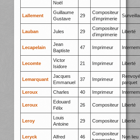
Noël
Guillaume
Compositeur
Lallement
29
Surveill
Gustave
d'imprimerie
Compositeur
Lauban
Jules
29
Liberté
d'imprimerie
Jean
Lecapelain
47
Imprimeur
Internem
Baptiste
Victor
Lecomte
21
Imprimeur
Liberté
Isidore
Jacques
Renvoyé
Lemarquant
37
Imprimeur
Emmanuel
parquet
Leroux
Charles
40
Imprimeur
Internem
Edouard
Leroux
26
Compositeur
Liberté
Félix
Louis
Leroy
29
Compositeur
Liberté
Antoine
Compositeur
Leryck
Alfred
46
Non lieu
typographe