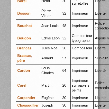
Borel
Henri
20
Liberté
sur étoffes
Pierre
Bosson
32
Imprimeur
Liberté
Victor
Police
Bouchot
Jean Louis
48
Imprimeur
correctio
Compositeur
Bougon
Edme Léon
32
Algérie 
typographe
Brancas
Jules Noël
36
Compositeur
Liberté
Brassac,
Arnaud
57
Imprimeur
Surveill
père
Louis
Cardon
64
Imprimeur
Liberté
Charles
Imprimeur
Police
Carel
Martin
26
sur papiers
correctio
peints
Carpentier
Eugène
30
Imprimeur
Liberté
Chassoullier
Joseph
30
Imprimeur
Liberté