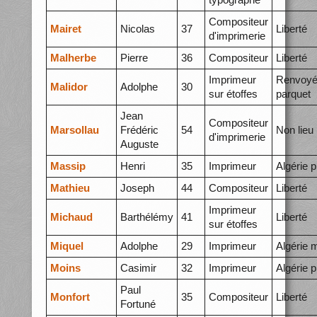
Compositeur
Mairet
Nicolas
37
Liberté
d'imprimerie
Malherbe
Pierre
36
Compositeur
Liberté
Imprimeur
Renvoyé
Malidor
Adolphe
30
sur étoffes
parquet
Jean
Compositeur
Marsollau
Frédéric
54
Non lieu
d'imprimerie
Auguste
Massip
Henri
35
Imprimeur
Algérie p
Mathieu
Joseph
44
Compositeur
Liberté
Imprimeur
Michaud
Barthélémy
41
Liberté
sur étoffes
Miquel
Adolphe
29
Imprimeur
Algérie 
Moins
Casimir
32
Imprimeur
Algérie p
Paul
Monfort
35
Compositeur
Liberté
Fortuné