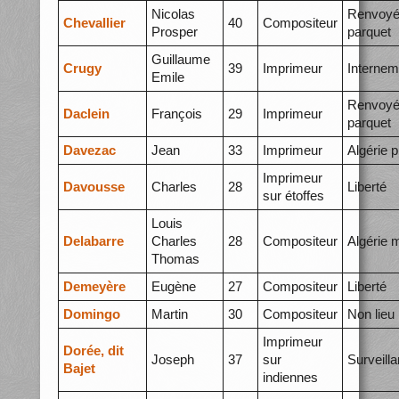
Nicolas
Renvoyé
Chevallier
40
Compositeur
Prosper
parquet
Guillaume
Crugy
39
Imprimeur
Internem
Emile
Renvoyé
Daclein
François
29
Imprimeur
parquet
Davezac
Jean
33
Imprimeur
Algérie p
Imprimeur
Davousse
Charles
28
Liberté
sur étoffes
Louis
Delabarre
Charles
28
Compositeur
Algérie 
Thomas
Demeyère
Eugène
27
Compositeur
Liberté
Domingo
Martin
30
Compositeur
Non lieu
Imprimeur
Dorée, dit
Joseph
37
sur
Surveill
Bajet
indiennes