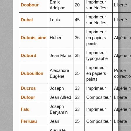
Emile
Imprimeur
Dosbour
20
Liberté
Adolphe
sur étoffes
Imprimeur
Dubal
Louis
45
Liberté
sur étoffes
Imprimeur
Dubois, ainé
Hubert
36
en papiers
Algérie p
peints
Imprimeur
Dubord
Jean Marie
35
Algérie p
typographe
Imprimeur
Alexandre
Police
Dubouillon
25
en papiers
Eugène
correctio
peints
Ducros
Joseph
33
Imprimeur
Algérie 
Dufour
Jean Alfred
33
Compositeur
Liberté
Joseph
Falq
33
Imprimeur
Algérie 
Benjamin
Ferruau
Jean
25
Compositeur
Liberté
Auguste