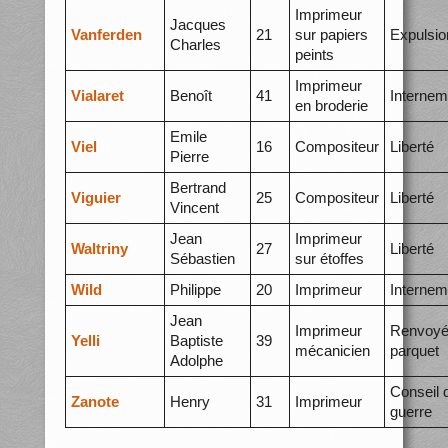
Imprimeur
Jacques
Vanferden
21
sur papiers
Expulsio
Charles
peints
Imprimeur
Vialaret
Benoît
41
Internem
en broderie
Emile
Viel
16
Compositeur
Liberté
Pierre
Bertrand
Viguier
25
Compositeur
Liberté
Vincent
Jean
Imprimeur
Waltriny
27
Liberté
Sébastien
sur étoffes
Wild
Philippe
20
Imprimeur
Internem
Jean
Imprimeur
Renvoyé
Yelli
Baptiste
39
mécanicien
parquet
Adolphe
Conseil 
Zanote
Henry
31
Imprimeur
guerre