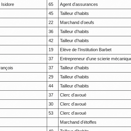
Isidore
65
Agent d'assurances
s
45
Tailleur d'habits
22
Marchand d'oeufs
36
Tailleur d'habits
42
Tailleur d'habits
19
Elève de l'Institution Barbet
37
Entrepreneur d'une scierie mécaniqu
rançois
37
Tailleur d'habits
29
Tailleur d'habits
s
44
Tailleur d'habits
37
Clerc d'avoué
30
Clerc d'avoué
53
Clerc d'avoué
Marchand d'étoffes