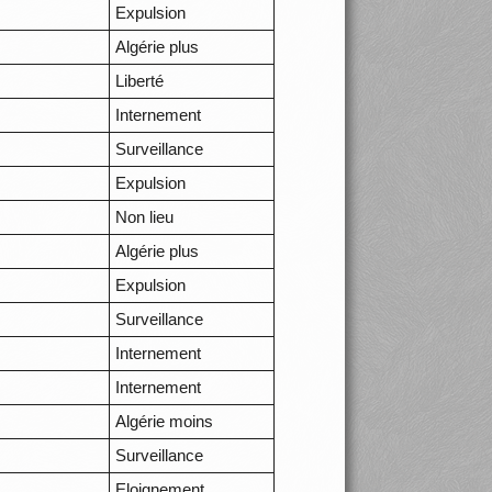
Expulsion
Algérie plus
Liberté
Internement
Surveillance
Expulsion
Non lieu
Algérie plus
Expulsion
Surveillance
Internement
Internement
Algérie moins
Surveillance
Eloignement