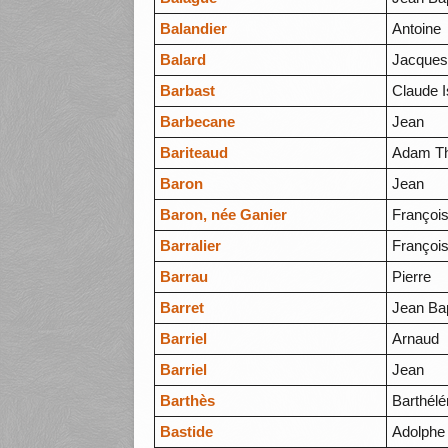
Balandier
Antoine
Balard
Jacque
Barbast
Claude I
Barbecane
Jean
Bariteaud
Adam T
Baron
Jean
Baron, née Ganier
Françoi
Barralier
François
Barrau
Pierre
Barret
Jean Bap
Barriel
Arnaud
Barriel
Jean
Barthès
Barthél
Bastide
Adolphe