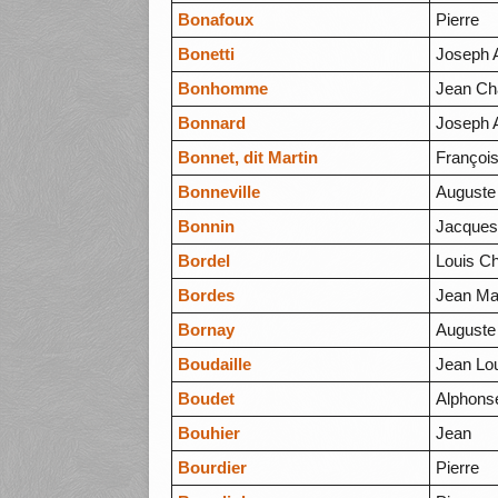
Bonafoux
Pierre
Bonetti
Joseph 
Bonhomme
Jean Cha
Bonnard
Joseph 
Bonnet, dit Martin
Françoi
Bonneville
Auguste
Bonnin
Jacque
Bordel
Louis Ch
Bordes
Jean Ma
Bornay
Auguste
Boudaille
Jean Lo
Boudet
Alphons
Bouhier
Jean
Bourdier
Pierre