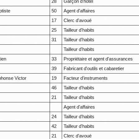
28
Garçon d'hôtel
tiste
50
Agent d'affaires
17
Clerc d'avoué
s
25
Tailleur d'habits
s
31
Tailleur d'habits
Tailleur d'habits
ien
33
Propriétaire et agent d'assurances
39
Fabricant d'outils et cabaretier
phonse Victor
19
Facteur d'instruments
46
Tailleur d'habits
21
Tailleur d'habits
Agent d'affaires
24
Tailleur d'habits
42
Tailleur d'habits
21
Clerc d'avoué