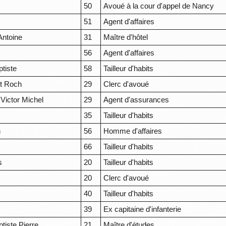
50
Avoué à la cour d'appel de Nancy
51
Agent d'affaires
Antoine
31
Maître d'hôtel
56
Agent d'affaires
tiste
58
Tailleur d'habits
it Roch
29
Clerc d'avoué
Victor Michel
29
Agent d'assurances
35
Tailleur d'habits
n
56
Homme d'affaires
66
Tailleur d'habits
s
20
Tailleur d'habits
20
Clerc d'avoué
40
Tailleur d'habits
39
Ex capitaine d'infanterie
tiste Pierre
21
Maître d'études