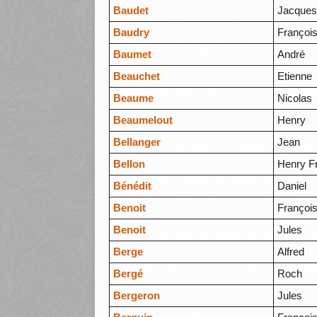
Baudet
Jacques 
Baudry
Françoi
Baumet
André
Beauchet
Etienne
Beaume
Nicolas
Beaumelout
Henry
Bellanger
Jean
Bellon
Henry F
Bénédit
Daniel
Benoit
Françoi
Benoit
Jules
Berge
Alfred
Bergé
Roch
Bergeron
Jules