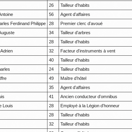
26
Tailleur d'habits
Antoine
56
Agent d'affaires
rles Ferdinand Philippe
28
Premier clerc d'avoué
Auguste
34
Tailleur d'arbres
s
28
Tailleur d'habits
 Adrien
32
Facteur d'instruments à vent
s
40
Tailleur d'habits
arles
24
Tailleur d'habits
ffre
49
Maître d'hôtel
35
Agent d'affaires
uis
41
Ancien conducteur d'omnibus
e Louis
28
Employé à la Légion d'honneur
28
Tailleur d'habits
32
Tailleur d'habits