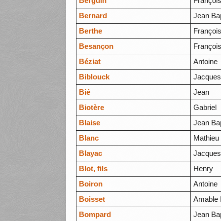
Berguin
Françoi
Bernard
Jean Bap
Berthe
Françoi
Besançon
François
Béziat
Antoine
Biblouck
Jacque
Bié
Jean
Biotère
Gabriel
Blaise
Jean Bap
Blanc
Mathieu
Blayac
Jacque
Blot, fils
Henry
Boiron
Antoine
Boisset
Amable P
Bompard
Jean Bap