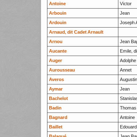
Antoine
Victor
Arbouin
Jean
Ardouin
Joseph 
Arnaud, dit Cadet Arnault
Arnou
Jean Bap
Aucante
Emile, d
Auger
Adolphe 
Aurousseau
Annet
Averos
Augusti
Aymar
Jean
Bachelot
Stanisla
Badin
Thomas
Bagnard
Antoine
Baillet
Edouard
Balagué
Jean Bap