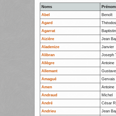
Noms
Prénom
Abel
Benoît
Agard
Théodo
Agarrat
Baptisti
Aizière
Jean Bap
Aladenize
Janvier
Alibran
Joseph 
Allègre
Antoine
Allemant
Gustav
Amagué
Gervais
Amen
Antoine
Andraud
Michel
André
César R
Andrieu
Jean Bap