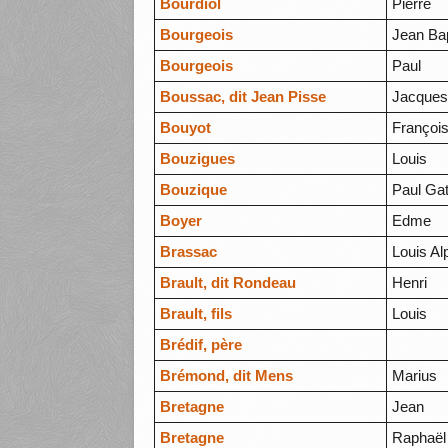
Bourdiol
Pierre
Bourgeois
Jean Bap
Bourgeois
Paul
Boussac, dit Jean Pisse
Jacque
Bouyot
Françoi
Bouzigues
Louis
Bouzique
Paul Gat
Boyer
Edme
Brassac
Louis Al
Brault, dit Rondeau
Henri
Brault, fils
Louis
Brédif, père
Brémond, dit Mens
Marius
Bretagne
Jean
Bretagne
Raphaël