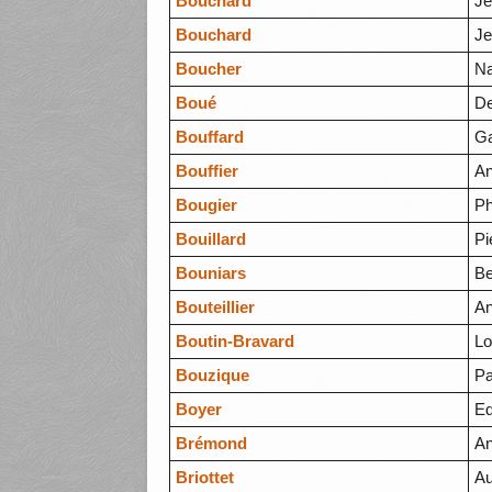
Bouchard
J
Bouchard
Je
Boucher
Na
Boué
De
Bouffard
Ga
Bouffier
An
Bougier
Ph
Bouillard
Pi
Bouniars
Be
Bouteillier
An
Boutin-Bravard
Lo
Bouzique
Pa
Boyer
E
Brémond
An
Briottet
Au