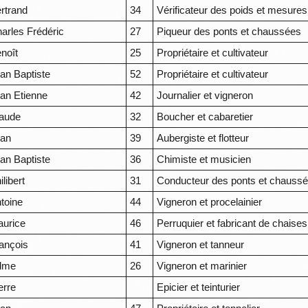
rtrand
34
Vérificateur des poids et mesures
arles Frédéric
27
Piqueur des ponts et chaussées
noît
25
Propriétaire et cultivateur
an Baptiste
52
Propriétaire et cultivateur
an Etienne
42
Journalier et vigneron
aude
32
Boucher et cabaretier
ean
39
Aubergiste et flotteur
an Baptiste
36
Chimiste et musicien
ilibert
31
Conducteur des ponts et chauss
toine
44
Vigneron et procelainier
urice
46
Perruquier et fabricant de chaises
ançois
41
Vigneron et tanneur
dme
26
Vigneron et marinier
erre
Epicier et teinturier