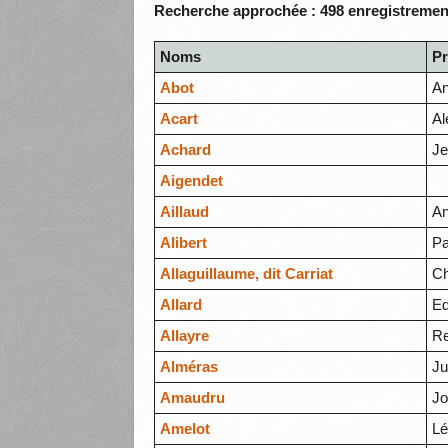
Recherche approchée : 498 enregistrement
Noms
P
Abot
An
Acart
Al
Achard
Je
Aigendet
Aillaud
An
Alibert
Pa
Allaguillaume, dit Carriat
Ch
Allard
Ed
Allayre
Re
Alméras
Ju
Amaudru
Jo
Amelot
Lé