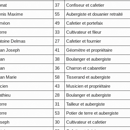
nat
37
Confiseur et cafetier
enis Maxime
55
Aubergiste et douanier retraité
iméon
49
Cafetier et portefaix
erre
33
Cultivateur et fileur
toine Delmas
27
Cafetier et fournier
an Joseph
41
Géomètre et propriétaire
ean
38
Boulanger et aubergiste
ean
36
Charron et cabaretier
an Marie
58
Tisserand et aubergiste
cien
43
Musicien et propriétaire
thieu
28
Boulanger et aubergiste
erre
31
Tailleur et aubergiste
erre
53
Potier de terre et aubergiste
oseph
30
Cultivateur et cafetier