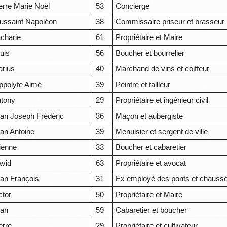
erre Marie Noël
53
Concierge
ussaint Napoléon
38
Commissaire priseur et brasseur
charie
61
Propriétaire et Maire
uis
56
Boucher et bourrelier
rius
40
Marchand de vins et coiffeur
ppolyte Aimé
39
Peintre et tailleur
tony
29
Propriétaire et ingénieur civil
an Joseph Frédéric
36
Maçon et aubergiste
an Antoine
39
Menuisier et sergent de ville
ienne
33
Boucher et cabaretier
vid
63
Propriétaire et avocat
an François
31
Ex employé des ponts et chauss
ctor
50
Propriétaire et Maire
ean
59
Cabaretier et boucher
erre
29
Propriétaire et cultivateur