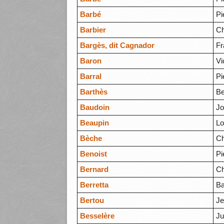
Barbé
Pi
Barbier
Ch
Bargès, dit Cagnador
Fr
Baron
Vi
Barral
Pi
Barthès
Be
Baudoin
J
Beaupin
Lo
Bèche
Ch
Benoist
Pi
Bernard
Ch
Berretta
Ba
Bertou
Je
Besselère
Ju