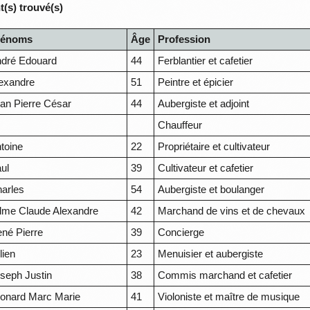
(s) trouvé(s)
rénoms
Âge
Profession
dré Edouard
44
Ferblantier et cafetier
exandre
51
Peintre et épicier
an Pierre César
44
Aubergiste et adjoint
Chauffeur
toine
22
Propriétaire et cultivateur
ul
39
Cultivateur et cafetier
arles
54
Aubergiste et boulanger
me Claude Alexandre
42
Marchand de vins et de chevaux
né Pierre
39
Concierge
lien
23
Menuisier et aubergiste
seph Justin
38
Commis marchand et cafetier
onard Marc Marie
41
Violoniste et maître de musique