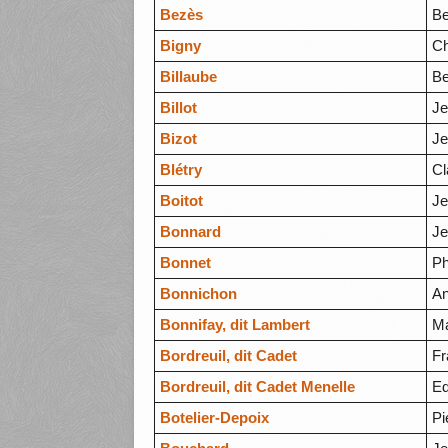
Bezès
Be
Bigny
Ch
Billaube
Be
Billot
Je
Bizot
Je
Blétry
Cl
Boitot
J
Bonnard
Je
Bonnet
Ph
Bonnichon
An
Bonnifay, dit Lambert
Ma
Bordreuil, dit Cadet
Fr
Bordreuil, dit Cadet Menelle
E
Botelier-Depoix
Pi