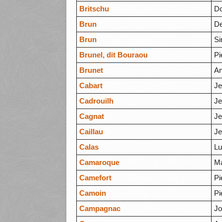
Britschu
Do
Brun
D
Brun
S
Brunel, dit Bouraou
Pi
Brunet
An
Cabart
Je
Cadrouilh
J
Cagnat
J
Caillau
Je
Calas
Lu
Camaroque
Ma
Camefort
Pi
Camoin
Pi
Campagnac
J