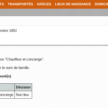
TS
TRANSPORTÉS
GRÂCES
LIEUX DE NAISSANCE
DOMICI
cembre 1851
ion "Chauffeur et concierge".
r le nom de famille.
ouvé(s)
Décision
concierge
Non lieu