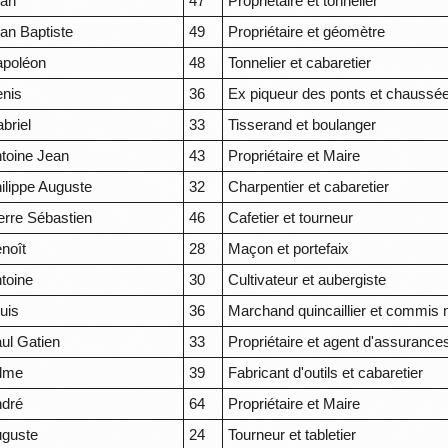
ean
47
Propriétaire et tonnelier
an Baptiste
49
Propriétaire et géomètre
poléon
48
Tonnelier et cabaretier
nis
36
Ex piqueur des ponts et chaussé
briel
33
Tisserand et boulanger
toine Jean
43
Propriétaire et Maire
ilippe Auguste
32
Charpentier et cabaretier
erre Sébastien
46
Cafetier et tourneur
noît
28
Maçon et portefaix
toine
30
Cultivateur et aubergiste
uis
36
Marchand quincaillier et commis
ul Gatien
33
Propriétaire et agent d'assurance
dme
39
Fabricant d'outils et cabaretier
dré
64
Propriétaire et Maire
guste
24
Tourneur et tabletier