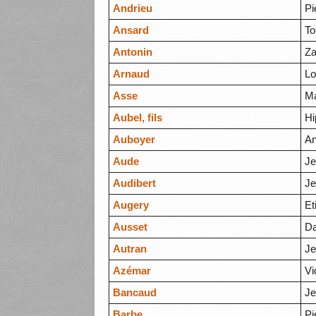
Andrieu
Pi
Ansard
To
Antonin
Za
Arnaud
Lo
Asse
Ma
Aubel, fils
Hi
Auboyer
An
Aude
Je
Audibert
Je
Augery
Et
Ausset
Da
Autran
Je
Azémar
Vi
Bancaud
J
Barbe
Pi