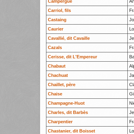
Campergue
An
Carriol, fils
Fr
Castaing
Jo
Caurier
Lo
Cavallié, dit Cavaille
J
Cazals
Fr
Cerisse, dit L'Empereur
Ba
Chabaut
Al
Chachuat
J
Chaillet, père
Cl
Chaise
Gi
Champagne-Huot
Ni
Charles, dit Barbès
J
Charpentier
Fr
Chastanier, dit Boisset
Lo