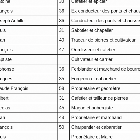
toine
39
Cafetier et épicier
ançois
36
Ex conducteur des ponts et chau
seph Achille
36
Conducteur des ponts et chauss
uis
31
Sabotier et chapelier
ean
40
Traceur de pierres et cultivateur
ançois
47
Ourdisseur et cafetier
ptiste
Cultivateur et carrier
phonse
36
Ferblantier et marchand de beurr
acques
35
Forgeron et cabaretier
aude François
58
Propriétaire et géomètre
lbert
31
Cafetier et tailleur de pierres
colas
45
Maçon et aubergiste
ean
49
Propriétaire et marchand
ançois
50
Charpentier et cabaretier
uis
Propriétaire et Maire