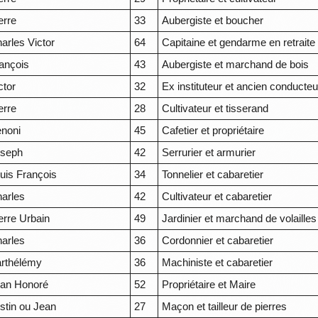
erre
33
Aubergiste et boucher
arles Victor
64
Capitaine et gendarme en retraite
ançois
43
Aubergiste et marchand de bois
ctor
32
Ex instituteur et ancien conducte
erre
28
Cultivateur et tisserand
noni
45
Cafetier et propriétaire
oseph
42
Serrurier et armurier
uis François
34
Tonnelier et cabaretier
arles
42
Cultivateur et cabaretier
erre Urbain
49
Jardinier et marchand de volailles
arles
36
Cordonnier et cabaretier
rthélémy
36
Machiniste et cabaretier
an Honoré
52
Propriétaire et Maire
stin ou Jean
27
Maçon et tailleur de pierres