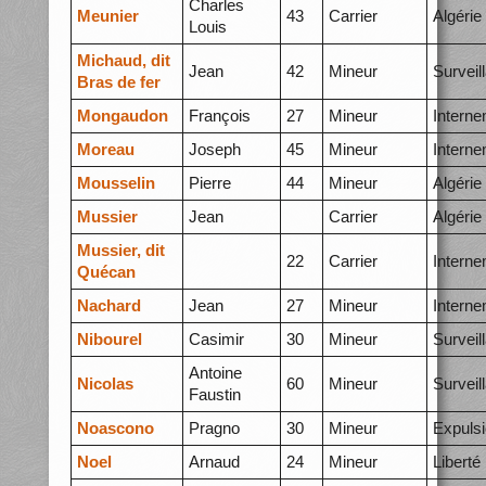
Charles
Meunier
43
Carrier
Algérie
Louis
Michaud, dit
Jean
42
Mineur
Surveil
Bras de fer
Mongaudon
François
27
Mineur
Intern
Moreau
Joseph
45
Mineur
Intern
Mousselin
Pierre
44
Mineur
Algérie
Mussier
Jean
Carrier
Algérie
Mussier, dit
22
Carrier
Intern
Quécan
Nachard
Jean
27
Mineur
Intern
Nibourel
Casimir
30
Mineur
Surveil
Antoine
Nicolas
60
Mineur
Surveil
Faustin
Noascono
Pragno
30
Mineur
Expuls
Noel
Arnaud
24
Mineur
Liberté