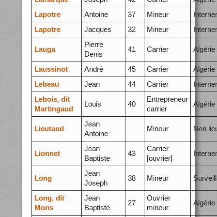
Lapotre
Antoine
37
Mineur
Intern
Lapotre
Jacques
32
Mineur
Intern
Pierre
Lauga
41
Carrier
Algérie
Denis
Laussinot
André
45
Carrier
Algérie
Lebeau
Jean
44
Carrier
Intern
Lebois, dit
Entrepreneur
Louis
40
Algérie
Martingaud
carrier
Jean
Lieutaud
Mineur
Non lie
Antoine
Jean
Carrier
Lionnet
43
Intern
Baptiste
[ouvrier]
Jean
Long
38
Mineur
Surveil
Joseph
Long, dit
Jean
Ouvrier
27
Algérie
Mons
Baptiste
mineur