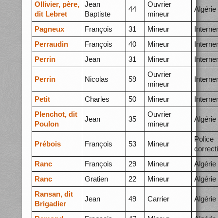
Ollivier, père,
Jean
Ouvrier
44
Algérie
dit Lebret
Baptiste
mineur
Pagneux
François
31
Mineur
Intern
Perraudin
François
40
Mineur
Intern
Perrin
Jean
31
Mineur
Intern
Ouvrier
Perrin
Nicolas
59
Intern
mineur
Petit
Charles
50
Mineur
Intern
Plenchot, dit
Ouvrier
Jean
35
Algérie
Poulon
mineur
Police
Prébois
François
53
Mineur
correct
Ranc
François
29
Mineur
Algérie
Ranc
Gratien
22
Mineur
Algérie
Ransan, dit
Jean
49
Carrier
Algérie
Brigadier