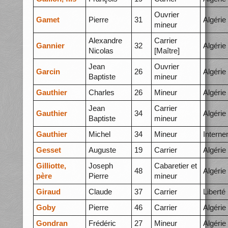
Ouvrier
Gamet
Pierre
31
Algérie
mineur
Alexandre
Carrier
Gannier
32
Algérie
Nicolas
[Maître]
Jean
Ouvrier
Garcin
26
Algérie
Baptiste
mineur
Gauthier
Charles
26
Mineur
Algérie
Jean
Carrier
Gauthier
34
Algérie
Baptiste
mineur
Gauthier
Michel
34
Mineur
Intern
Gesset
Auguste
19
Carrier
Algérie
Gilliotte,
Joseph
Cabaretier et
48
Algérie
père
Pierre
mineur
Giraud
Claude
37
Carrier
Liberté
Goby
Pierre
46
Carrier
Algérie
Gondran
Frédéric
27
Mineur
Algérie