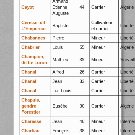
Armand
Cayot
Etienne
44
Carrier
Algérie
Auguste
Cerisse, dit
Cultivateur
Baptiste
Liberté
L'Empereur
et carrier
Chabannes
Pierre
Mineur
Liberté
Chabrier
Louis
55
Mineur
Algérie
Champion,
Mathieu
39
Mineur
Surveil
dit Le Luron
Chanal
Alfred
26
Carrier
Liberté
Chanal
Jean
33
Carrier
Liberté
Chanal
Luc Louis
Carrier
Liberté
Chapuis,
gendre
Eusèbe
30
Carrier
Algérie
Forestier
Charasse
Jean
40
Mineur
Intern
Chartiau
François
38
Mineur
Intern