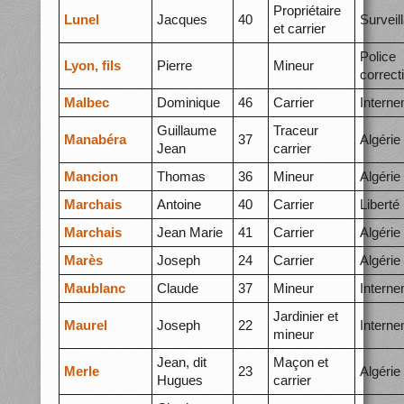
Propriétaire
Lunel
Jacques
40
Surveil
et carrier
Police
Lyon, fils
Pierre
Mineur
correct
Malbec
Dominique
46
Carrier
Intern
Guillaume
Traceur
Manabéra
37
Algérie
Jean
carrier
Mancion
Thomas
36
Mineur
Algérie
Marchais
Antoine
40
Carrier
Liberté
Marchais
Jean Marie
41
Carrier
Algérie
Marès
Joseph
24
Carrier
Algérie
Maublanc
Claude
37
Mineur
Intern
Jardinier et
Maurel
Joseph
22
Intern
mineur
Jean, dit
Maçon et
Merle
23
Algérie
Hugues
carrier