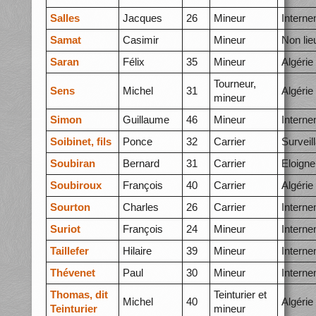
Salles
Jacques
26
Mineur
Intern
Samat
Casimir
Mineur
Non lie
Saran
Félix
35
Mineur
Algérie
Tourneur,
Sens
Michel
31
Algérie
mineur
Simon
Guillaume
46
Mineur
Intern
Soibinet, fils
Ponce
32
Carrier
Surveil
Soubiran
Bernard
31
Carrier
Eloign
Soubiroux
François
40
Carrier
Algérie
Sourton
Charles
26
Carrier
Intern
Suriot
François
24
Mineur
Intern
Taillefer
Hilaire
39
Mineur
Intern
Thévenet
Paul
30
Mineur
Intern
Thomas, dit
Teinturier et
Michel
40
Algérie
Teinturier
mineur