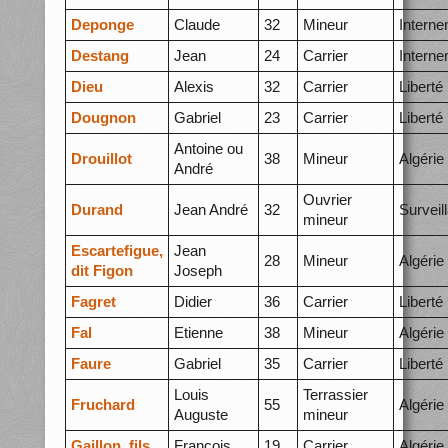
Deponge
Claude
32
Mineur
Intern
Destang
Jean
24
Carrier
Intern
Dieu
Alexis
32
Carrier
Liberté
Dougnon
Gabriel
23
Carrier
Liberté
Antoine ou
Drouillot
38
Mineur
Algérie
André
Ouvrier
Durand
Jean André
32
Surveil
mineur
Escartefigue,
Jean
28
Mineur
Algérie
dit Figon
Joseph
Fagret
Didier
36
Carrier
Liberté
Fal
Etienne
38
Mineur
Algérie
Faure
Gabriel
35
Carrier
Liberté
Louis
Terrassier
Fruchard
55
Algérie
Auguste
mineur
Gaillon, fils
François
19
Carrier
Algérie