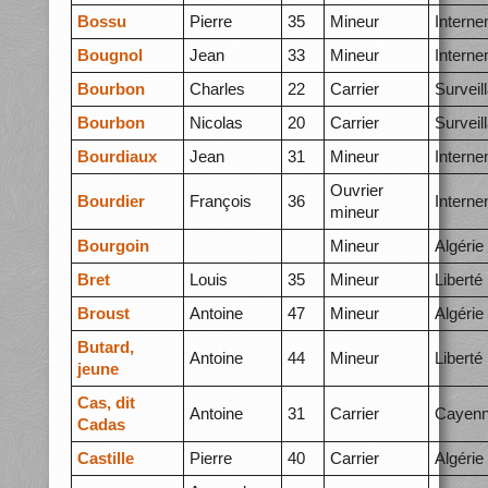
Bossu
Pierre
35
Mineur
Intern
Bougnol
Jean
33
Mineur
Intern
Bourbon
Charles
22
Carrier
Surveil
Bourbon
Nicolas
20
Carrier
Surveil
Bourdiaux
Jean
31
Mineur
Intern
Ouvrier
Bourdier
François
36
Intern
mineur
Bourgoin
Mineur
Algérie
Bret
Louis
35
Mineur
Liberté
Broust
Antoine
47
Mineur
Algérie
Butard,
Antoine
44
Mineur
Liberté
jeune
Cas, dit
Antoine
31
Carrier
Cayen
Cadas
Castille
Pierre
40
Carrier
Algérie