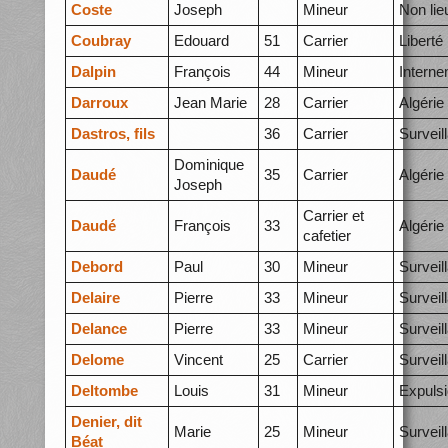
Coste
Joseph
Mineur
Non lie
Coubray
Edouard
51
Carrier
Liberté
Dalpin
François
44
Mineur
Intern
Darroux
Jean Marie
28
Carrier
Algérie
Dastros, fils
36
Carrier
Surveil
Dominique
Daudé
35
Carrier
Algérie
Joseph
Carrier et
Daudé
François
33
Algérie
cafetier
Debord
Paul
30
Mineur
Surveil
Delaire
Pierre
33
Mineur
Surveil
Delance
Pierre
33
Mineur
Surveil
Delome
Vincent
25
Carrier
Surveil
Deltombe
Louis
31
Mineur
Expuls
Denier, dit
Marie
25
Mineur
Surveil
Béat