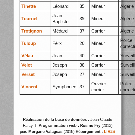
Tinette
Léonard
35
Mineur
Algérie
Jean
Tournel
39
Mineur
Algérie
Baptiste
Trotignon
Médard
37
Carrier
Algérie
Police
Tuloup
Félix
20
Mineur
correct
Vélau
Jean
40
Carrier
Surveil
Velot
Joseph
38
Carrier
Surveil
Verset
Joseph
27
Mineur
Surveil
Ouvrier
Police
Vincent
Symphorien
37
carrier
correct
Réalisation de la base de données :
Jean-Claude
Farcy ✝
Programmation web :
Rosine Fry
(2013)
puis
Morgane Valageas
(2018)
Hébergement :
LIR3S