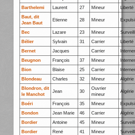
Barthelemi
Laurent
27
Mineur
Liberté
Baut, dit
Etienne
28
Mineur
Expuls
Jean Baut
Bec
Lazare
23
Mineur
Surveil
Bélier
Sylvain
31
Carrier
Liberté
Bernet
Jacques
Carrier
Intern
Beugnon
François
37
Mineur
Intern
Bion
Blaise
25
Carrier
Intern
Blondeau
Charles
32
Mineur
Algérie
Blondron, dit
Ouvrier
Jean
30
Algérie
le Manchot
mineur
Boéri
François
35
Mineur
Expuls
Bondon
Jean Marie
46
Carrier
Algérie
Bordier
Antoine
45
Mineur
Surveil
Bordier
René
41
Mineur
Surveil