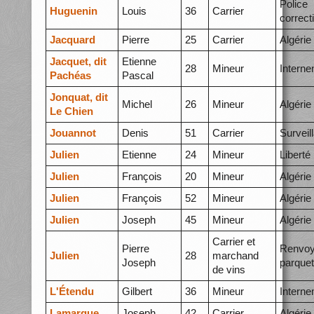
Police
Huguenin
Louis
36
Carrier
correct
Jacquard
Pierre
25
Carrier
Algérie
Jacquet, dit
Etienne
28
Mineur
Intern
Pachéas
Pascal
Jonquat, dit
Michel
26
Mineur
Algérie
Le Chien
Jouannot
Denis
51
Carrier
Surveil
Julien
Etienne
24
Mineur
Liberté
Julien
François
20
Mineur
Algérie
Julien
François
52
Mineur
Algérie
Julien
Joseph
45
Mineur
Algérie
Carrier et
Pierre
Renvoy
Julien
28
marchand
Joseph
parquet
de vins
L'Étendu
Gilbert
36
Mineur
Intern
Lamarque
Joseph
42
Carrier
Algérie