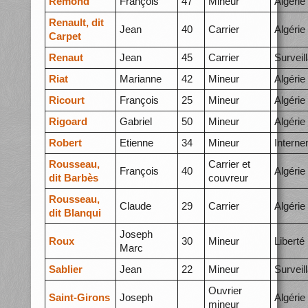
Remond
François
47
Mineur
Algérie
Renault, dit
Jean
40
Carrier
Algérie
Carpet
Renaut
Jean
45
Carrier
Surveil
Riat
Marianne
42
Mineur
Algérie
Ricourt
François
25
Mineur
Algérie
Rigoard
Gabriel
50
Mineur
Algérie
Robert
Etienne
34
Mineur
Intern
Rousseau,
Carrier et
François
40
Algérie
dit Barbès
couvreur
Rousseau,
Claude
29
Carrier
Algérie
dit Blanqui
Joseph
Roux
30
Mineur
Liberté
Marc
Sablier
Jean
22
Mineur
Surveil
Ouvrier
Saint-Girons
Joseph
Algérie
mineur