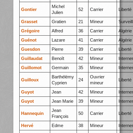
Michel
Gontier
52
Carrier
Liberté
Julien
Grasset
Gratien
21
Mineur
Surveil
Grégoire
Alfred
36
Carrier
Algérie
Guénot
Lazare
41
Carrier
Algérie
Guesdon
Pierre
39
Carrier
Liberté
Guillaudat
Benoît
42
Mineur
Intern
Guillomot
Germain
35
Mineur
Intern
Barthélémy
Ouvrier
Guilloux
24
Liberté
Cyprien
mineur
Guyot
Jean
42
Mineur
Intern
Guyot
Jean Marie
39
Mineur
Intern
Jean
Hannequin
50
Carrier
Liberté
François
Hervé
Edme
38
Mineur
Intern