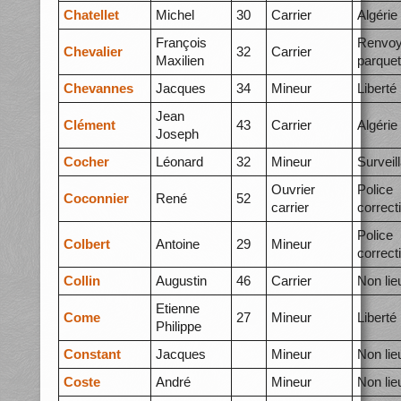
Chatellet
Michel
30
Carrier
Algérie
François
Renvoy
Chevalier
32
Carrier
Maxilien
parquet
Chevannes
Jacques
34
Mineur
Liberté
Jean
Clément
43
Carrier
Algérie
Joseph
Cocher
Léonard
32
Mineur
Surveil
Ouvrier
Police
Coconnier
René
52
carrier
correct
Police
Colbert
Antoine
29
Mineur
correct
Collin
Augustin
46
Carrier
Non lie
Etienne
Come
27
Mineur
Liberté
Philippe
Constant
Jacques
Mineur
Non lie
Coste
André
Mineur
Non lie