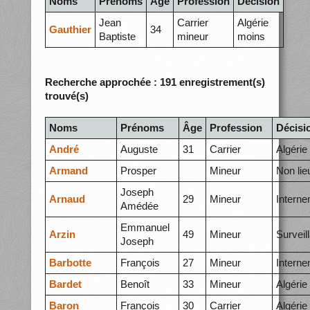
Noms
Prénoms
Âge
Profession
Décision
Jean
Carrier
Algérie
Gauthier
34
Baptiste
mineur
moins
Recherche approchée : 191 enregistrement(s)
trouvé(s)
Noms
Prénoms
Âge
Profession
Décisi
André
Auguste
31
Carrier
Algérie
Armand
Prosper
Mineur
Non lie
Joseph
Arnaud
29
Mineur
Intern
Amédée
Emmanuel
Arzin
49
Mineur
Surveil
Joseph
Barbotte
François
27
Mineur
Intern
Bardet
Benoît
33
Mineur
Algérie
Baron
François
30
Carrier
Algérie