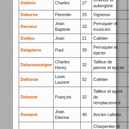
Deblois
Charles
27
aubergiste
Deborne
Florentin
25
Vigneron
Jean
Perruquier et
Decoeur
33
Baptiste
musicien
Dedieu
Jean
21
Cafetier
Perruquier et
Delapierre
Paul
39
épicier
Charles
Tailleur de
Delassasseigne
32
Henry
pierres et épicier
Louis
Delhoste
52
Cafetier
Laurent
Tailleur et agent
Delmont
François
32
de
remplacement
Jean
Demaret
40
Ancien cafetier
Etienne
Charpentier et