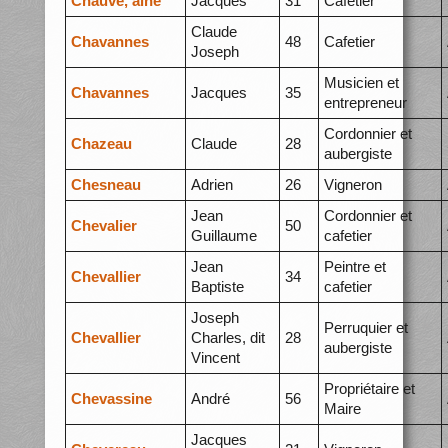
Chauve, aîné
Jacques
31
Cafetier
Claude
Chavannes
48
Cafetier
Joseph
Musicien et
Chavannes
Jacques
35
entrepreneur
Cordonnier et
Chazeau
Claude
28
aubergiste
Chesneau
Adrien
26
Vigneron
Jean
Cordonnier et
Chevalier
50
Guillaume
cafetier
Jean
Peintre et
Chevallier
34
Baptiste
cafetier
Joseph
Perruquier et
Chevallier
Charles, dit
28
aubergiste
Vincent
Propriétaire et
Chevassine
André
56
Maire
Jacques