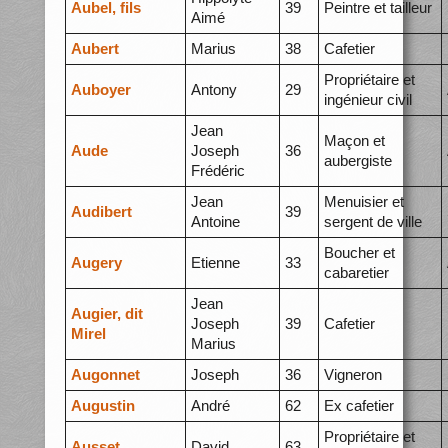
Aubel, fils
39
Peintre et tailleur
Aimé
Aubert
Marius
38
Cafetier
Propriétaire et
Auboyer
Antony
29
ingénieur civil
Jean
Maçon et
Aude
Joseph
36
aubergiste
Frédéric
Jean
Menuisier et
Audibert
39
Antoine
sergent de ville
Boucher et
Augery
Etienne
33
cabaretier
Jean
Augier, dit
Joseph
39
Cafetier
Mirel
Marius
Augonnet
Joseph
36
Vigneron
Augustin
André
62
Ex cafetier
Propriétaire et
Ausset
David
63