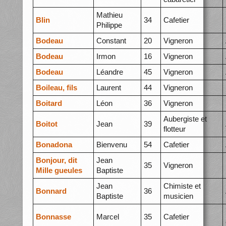
Mathieu
Blin
34
Cafetier
Philippe
Bodeau
Constant
20
Vigneron
Bodeau
Irmon
16
Vigneron
Bodeau
Léandre
45
Vigneron
Boileau, fils
Laurent
44
Vigneron
Boitard
Léon
36
Vigneron
Aubergiste et
Boitot
Jean
39
flotteur
Bonadona
Bienvenu
54
Cafetier
Bonjour, dit
Jean
35
Vigneron
Mille gueules
Baptiste
Jean
Chimiste et
Bonnard
36
Baptiste
musicien
Bonnasse
Marcel
35
Cafetier