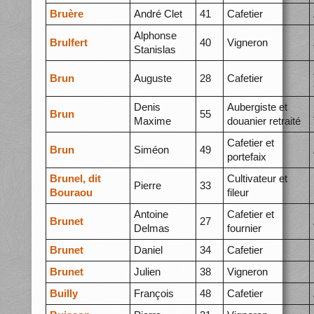
Bruère
André Clet
41
Cafetier
Alphonse
Brulfert
40
Vigneron
Stanislas
Brun
Auguste
28
Cafetier
Denis
Aubergiste et
Brun
55
Maxime
douanier retraité
Cafetier et
Brun
Siméon
49
portefaix
Brunel, dit
Cultivateur et
Pierre
33
Bouraou
fileur
Antoine
Cafetier et
Brunet
27
Delmas
fournier
Brunet
Daniel
34
Cafetier
Brunet
Julien
38
Vigneron
Builly
François
48
Cafetier