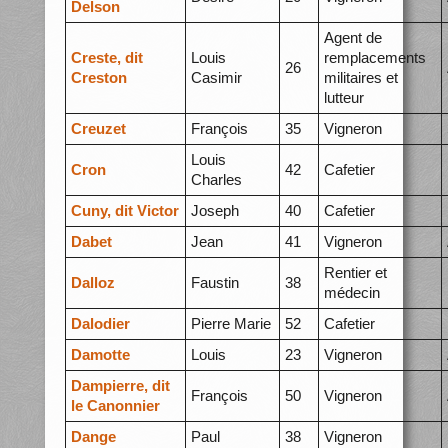
Delson
Agent de
Creste, dit
Louis
remplacements
26
Creston
Casimir
militaires et
lutteur
Creuzet
François
35
Vigneron
Louis
Cron
42
Cafetier
Charles
Cuny, dit Victor
Joseph
40
Cafetier
Dabet
Jean
41
Vigneron
Rentier et
Dalloz
Faustin
38
médecin
Dalodier
Pierre Marie
52
Cafetier
Damotte
Louis
23
Vigneron
Dampierre, dit
François
50
Vigneron
le Canonnier
Dange
Paul
38
Vigneron