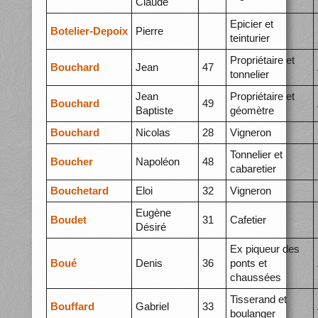
Claude
Epicier et
Botelier-Depoix
Pierre
teinturier
Propriétaire et
Bouchard
Jean
47
tonnelier
Jean
Propriétaire et
Bouchard
49
Baptiste
géomètre
Bouchard
Nicolas
28
Vigneron
Tonnelier et
Boucher
Napoléon
48
cabaretier
Bouchetard
Eloi
32
Vigneron
Eugène
Boudet
31
Cafetier
Désiré
Ex piqueur des
Boué
Denis
36
ponts et
chaussées
Tisserand et
Bouffard
Gabriel
33
boulanger