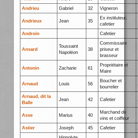
Andrieu
Gabriel
32
Vigneron
Ex instituteur,
Andrieux
Jean
35
cafetier
Androin
Cafetier
Commissaire
Toussaint
Ansard
38
priseur et
Napoléon
brasseur
Propriétaire et
Antonin
Zacharie
61
Maire
Boucher et
Arnaud
Louis
56
bourrelier
Arnaud, dit la
Jean
42
Cafetier
Balle
Marchand de
Asse
Marius
40
vins et coiffeur
Astier
Joseph
45
Cafetier
Hippolyte