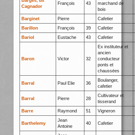
Bargès, dit
François
43
marchand de
Cagnador
bois
Barginet
Pierre
Cafetier
Barillon
François
39
Cafetier
Bariol
Eustache
43
Cafetier
Ex instituteur et
ancien
Baron
Victor
32
conducteur
ponts et
chaussées
Boulanger,
Barral
Paul Elie
36
cafetier
Cultivateur et
Barral
Pierre
28
tisserand
Barre
Raymond
51
Vigneron
Jean
Barthelemy
40
Cafetier
Antoine