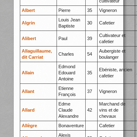
cultivateur
Albert
Pierre
35
Vigneron
Louis Jean
Algrin
30
Cafetier
Baptiste
Cultivateur et
Alibert
Paul
39
cafetier
Allaguillaume,
Aubergiste et
Charles
54
dit Carriat
boulanger
Edmond
Ebéniste, ancien
Allain
Edouard
35
cafetier
Antoine
Etienne
Allant
37
Vigneron
François
Edme
Marchand de
Allard
Claude
42
vins et de
Alexandre
chevaux
Allègre
Bonaventure
Cafetier
Alexis