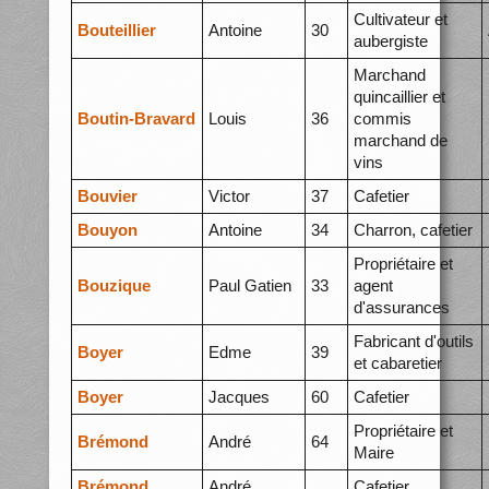
Cultivateur et
Bouteillier
Antoine
30
aubergiste
Marchand
quincaillier et
Boutin-Bravard
Louis
36
commis
marchand de
vins
Bouvier
Victor
37
Cafetier
Bouyon
Antoine
34
Charron, cafetier
Propriétaire et
Bouzique
Paul Gatien
33
agent
d'assurances
Fabricant d'outils
Boyer
Edme
39
et cabaretier
Boyer
Jacques
60
Cafetier
Propriétaire et
Brémond
André
64
Maire
Brémond
André
Cafetier