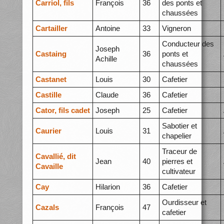
Carriol, fils
François
36
des ponts et
chaussées
Cartailler
Antoine
33
Vigneron
Conducteur des
Joseph
Castaing
36
ponts et
Achille
chaussées
Castanet
Louis
30
Cafetier
Castille
Claude
36
Cafetier
Cator, fils cadet
Joseph
25
Cafetier
Sabotier et
Caurier
Louis
31
chapelier
Traceur de
Cavallié, dit
Jean
40
pierres et
Cavaille
cultivateur
Cay
Hilarion
36
Cafetier
Ourdisseur et
Cazals
François
47
cafetier