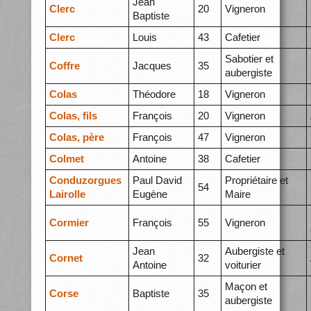
Jean
Clerc
20
Vigneron
Baptiste
Clerc
Louis
43
Cafetier
Sabotier et
Coffre
Jacques
35
aubergiste
Colas
Théodore
18
Vigneron
Colas, fils
François
20
Vigneron
Colas, père
François
47
Vigneron
Colmet
Antoine
38
Cafetier
Conduzorgues
Paul David
Propriétaire et
54
Lairolle
Eugène
Maire
Cormier
François
55
Vigneron
Jean
Aubergiste et
Cornet
32
Antoine
voiturier
Maçon et
Corse
Baptiste
35
aubergiste