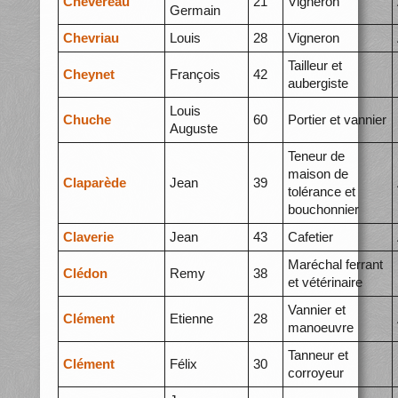
Chevereau
21
Vigneron
Germain
Chevriau
Louis
28
Vigneron
Tailleur et
Cheynet
François
42
aubergiste
Louis
Chuche
60
Portier et vannier
Auguste
Teneur de
maison de
Claparède
Jean
39
tolérance et
bouchonnier
Claverie
Jean
43
Cafetier
Maréchal ferrant
Clédon
Remy
38
et vétérinaire
Vannier et
Clément
Etienne
28
manoeuvre
Tanneur et
Clément
Félix
30
corroyeur