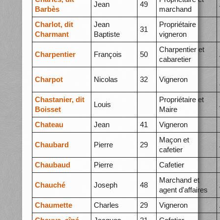
Jean
49
Barbès
marchand
Charlot, dit
Jean
Propriétaire
31
Charmant
Baptiste
vigneron
Charpentier et
Charpentier
François
50
cabaretier
Charpot
Nicolas
32
Vigneron
Chastanier, dit
Propriétaire et
Louis
Boisset
Maire
Chateau
Jean
41
Vigneron
Maçon et
Chaubard
Pierre
29
cafetier
Chaubaud
Pierre
Cafetier
Marchand et
Chauché
Joseph
48
agent d'affaires
Chaumette
Charles
29
Vigneron