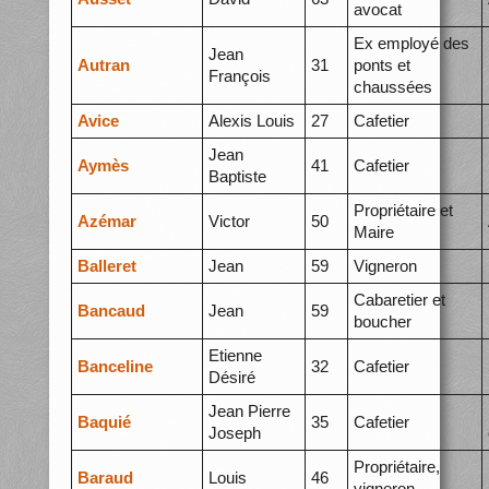
avocat
Ex employé des
Jean
Autran
31
ponts et
François
chaussées
Avice
Alexis Louis
27
Cafetier
Jean
Aymès
41
Cafetier
Baptiste
Propriétaire et
Azémar
Victor
50
Maire
Balleret
Jean
59
Vigneron
Cabaretier et
Bancaud
Jean
59
boucher
Etienne
Banceline
32
Cafetier
Désiré
Jean Pierre
Baquié
35
Cafetier
Joseph
Propriétaire,
Baraud
Louis
46
vigneron