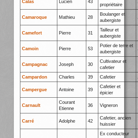
Calas
Lucien
43
propriétaire
Boulanger et
Camaroque
Mathieu
28
aubergiste
Tailleur et
Camefort
Pierre
31
aubergiste
Potier de terre et
Camoin
Pierre
53
aubergiste
Cultivateur et
Campagnac
Joseph
30
cafetier
Campardon
Charles
39
Cafetier
Cafetier et
Campergue
Antoine
39
épicier
Courant
Carnault
36
Vigneron
Etienne
Cafetier, ancien
Carré
Adolphe
42
huissier
Ex conducteur