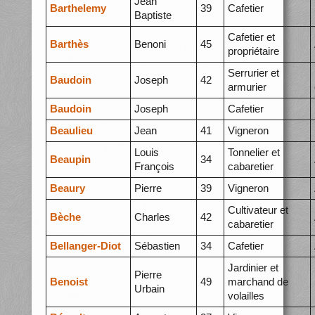
Jean
Barthelemy
39
Cafetier
Baptiste
Cafetier et
Barthès
Benoni
45
propriétaire
Serrurier et
Baudoin
Joseph
42
armurier
Baudoin
Joseph
Cafetier
Beaulieu
Jean
41
Vigneron
Louis
Tonnelier et
Beaupin
34
François
cabaretier
Beaury
Pierre
39
Vigneron
Cultivateur et
Bèche
Charles
42
cabaretier
Bellanger-Diot
Sébastien
34
Cafetier
Jardinier et
Pierre
Benoist
49
marchand de
Urbain
volailles