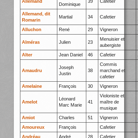
Allemand
39
Cafetier
Dominique
Allemand, dit
Martial
34
Cafetier
Romarin
Alluchon
René
29
Vigneron
Menuisier et
Alméras
Julien
23
aubergiste
Alter
Jean Daniel
46
Cafetier
Commis
Joseph
Amaudru
38
marchand et
Justin
cafetier
Amelaine
François
30
Vigneron
Violoniste et
Léonard
Amelot
41
maître de
Marc Marie
musique
Amiot
Charles
51
Vigneron
Amoureux
François
Cafetier
Andréau
André
28
Cafetier