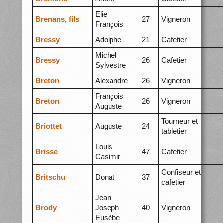
Elie
Brenans, fils
27
Vigneron
François
Bressy
Adolphe
21
Cafetier
Michel
Bressy
26
Cafetier
Sylvestre
Breton
Alexandre
26
Vigneron
François
Breton
26
Vigneron
Auguste
Tourneur et
Briottet
Auguste
24
tabletier
Louis
Brisse
47
Cafetier
Casimir
Confiseur et
Britschu
Donat
37
cafetier
Jean
Brody
Joseph
40
Vigneron
Eusèbe