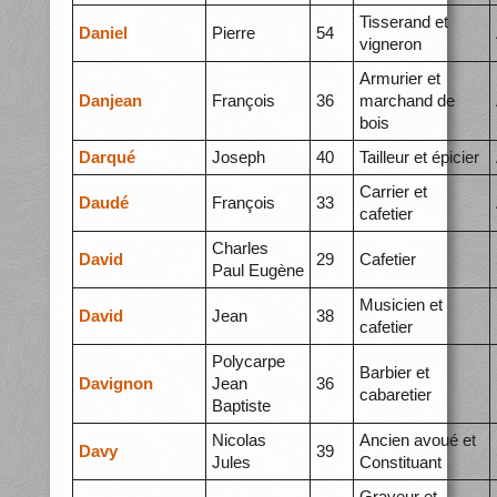
Tisserand et
Daniel
Pierre
54
vigneron
Armurier et
Danjean
François
36
marchand de
bois
Darqué
Joseph
40
Tailleur et épicier
Carrier et
Daudé
François
33
cafetier
Charles
David
29
Cafetier
Paul Eugène
Musicien et
David
Jean
38
cafetier
Polycarpe
Barbier et
Davignon
Jean
36
cabaretier
Baptiste
Nicolas
Ancien avoué et
Davy
39
Jules
Constituant
Graveur et