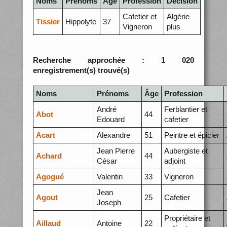
Noms
Prénoms
Âge
Profession
Décision
Cafetier et
Algérie
Tissier
Hippolyte
37
Vigneron
plus
Recherche approchée : 1 020
enregistrement(s) trouvé(s)
Noms
Prénoms
Âge
Profession
André
Ferblantier et
Abot
44
Edouard
cafetier
Acart
Alexandre
51
Peintre et épicier
Jean Pierre
Aubergiste et
Achard
44
César
adjoint
Agogué
Valentin
33
Vigneron
Jean
Agout
25
Cafetier
Joseph
Propriétaire et
Aillaud
Antoine
22