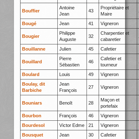
Antoine
Propriétaire et
Bouffier
43
Jean
Maire
Bougé
Jean
41
Vigneron
Philippe
Charpentier et
Bougier
32
Auguste
cabaretier
Bouillanne
Julien
45
Cafetier
Pierre
Cafetier et
Bouillard
46
Sébastien
tourneur
Boulard
Louis
49
Vigneron
Boulay, dit
Jean
27
Vigneron
Barbiche
François
Maçon et
Bouniars
Benoît
28
portefaix
Bourbon
François
46
Vigneron
Bourdesol
Victor Edme
21
Vigneron
Bousquet
Jean
30
Cafetier