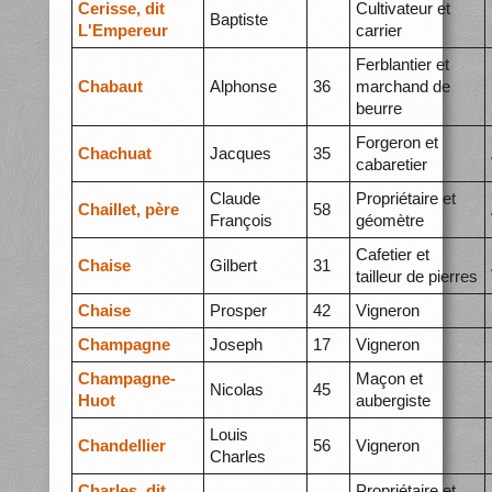
Cerisse, dit
Cultivateur et
Baptiste
L'Empereur
carrier
Ferblantier et
Chabaut
Alphonse
36
marchand de
beurre
Forgeron et
Chachuat
Jacques
35
cabaretier
Claude
Propriétaire et
Chaillet, père
58
François
géomètre
Cafetier et
Chaise
Gilbert
31
tailleur de pierres
Chaise
Prosper
42
Vigneron
Champagne
Joseph
17
Vigneron
Champagne-
Maçon et
Nicolas
45
Huot
aubergiste
Louis
Chandellier
56
Vigneron
Charles
Charles, dit
Propriétaire et