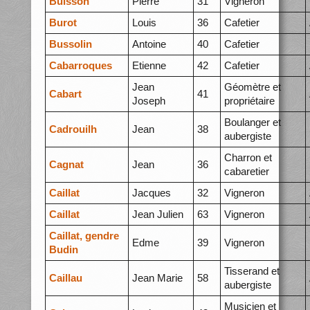
Buisson
Pierre
31
Vigneron
Burot
Louis
36
Cafetier
Bussolin
Antoine
40
Cafetier
Cabarroques
Etienne
42
Cafetier
Jean
Géomètre et
Cabart
41
Joseph
propriétaire
Boulanger et
Cadrouilh
Jean
38
aubergiste
Charron et
Cagnat
Jean
36
cabaretier
Caillat
Jacques
32
Vigneron
Caillat
Jean Julien
63
Vigneron
Caillat, gendre
Edme
39
Vigneron
Budin
Tisserand et
Caillau
Jean Marie
58
aubergiste
Musicien et