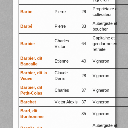
Propriétaire et
Barbe
Pierre
29
cultivateur
Aubergiste et
Barbé
Pierre
33
boucher
Capitaine et
Charles
Barbier
64
gendarme en
Victor
retraite
Barbier, dit
Etienne
40
Vigneron
Bancalle
Barbier, dit la
Claude
28
Vigneron
Veuve
Denis
Barbier, dit
Charles
37
Vigneron
Petit-Colas
Barchet
Victor Alexis
37
Vigneron
Bard, dit
35
Vigneron
Bonhomme
Aubergiste et