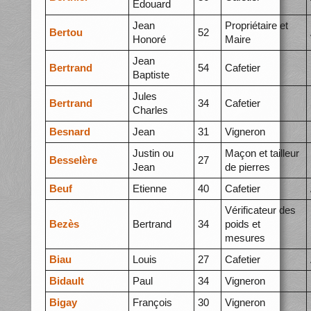
Edouard
Jean
Propriétaire et
Bertou
52
Honoré
Maire
Jean
Bertrand
54
Cafetier
Baptiste
Jules
Bertrand
34
Cafetier
Charles
Besnard
Jean
31
Vigneron
Justin ou
Maçon et tailleur
Besselère
27
Jean
de pierres
Beuf
Etienne
40
Cafetier
Vérificateur des
Bezès
Bertrand
34
poids et
mesures
Biau
Louis
27
Cafetier
Bidault
Paul
34
Vigneron
Bigay
François
30
Vigneron