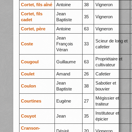
Cortet, fils aîné
Antoine
38
Vigneron
Cortet, fils
Jean
35
Vigneron
cadet
Baptiste
Cortet, père
Antoine
63
Vigneron
Jean
Scieur de long et
Coste
François
33
cafetier
Véran
Propriétaire et
Cougoul
Guillaume
63
cultivateur
Coulet
Amand
26
Cafetier
Jean
Sabotier et
Coulon
38
Baptiste
bouvier
Mégissier et
Courtines
Eugène
27
traiteur
Instituteur et
Couyot
Jean
35
épicier
Cranson-
Désiré
20
Vigneron