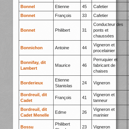
Bonnel
Etienne
45
Cafetier
Bonnet
François
33
Cafetier
Conducteur des
Bonnet
Philibert
31
ponts et
chaussées
Vigneron et
Bonnichon
Antoine
44
procelainier
Perruquier et
Bonnifay, dit
Maurice
46
fabricant de
Lambert
chaises
Etienne
Borderieux
24
Vigneron
Stanislas
Bordreuil, dit
Vigneron et
François
41
Cadet
tanneur
Bordreuil, dit
Vigneron et
Edme
26
Cadet Menelle
marinier
Philibert
Bossu
23
Vigneron