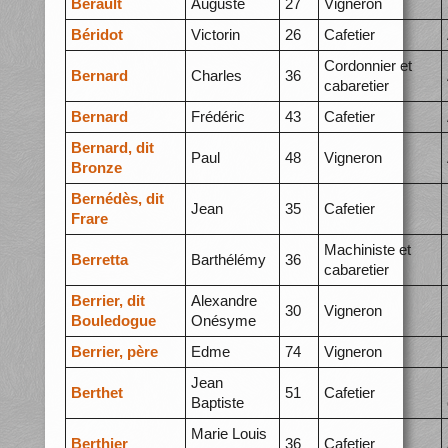
Bérault
Auguste
27
Vigneron
Béridot
Victorin
26
Cafetier
Cordonnier et
Bernard
Charles
36
cabaretier
Bernard
Frédéric
43
Cafetier
Bernard, dit
Paul
48
Vigneron
Bronze
Bernédès, dit
Jean
35
Cafetier
Frare
Machiniste et
Berretta
Barthélémy
36
cabaretier
Berrier, dit
Alexandre
30
Vigneron
Bouledogue
Onésyme
Berrier, père
Edme
74
Vigneron
Jean
Berthet
51
Cafetier
Baptiste
Marie Louis
Berthier
36
Cafetier