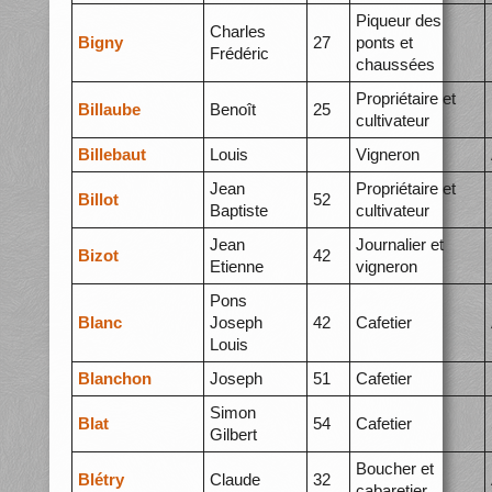
Piqueur des
Charles
Bigny
27
ponts et
Frédéric
chaussées
Propriétaire et
Billaube
Benoît
25
cultivateur
Billebaut
Louis
Vigneron
Jean
Propriétaire et
Billot
52
Baptiste
cultivateur
Jean
Journalier et
Bizot
42
Etienne
vigneron
Pons
Blanc
Joseph
42
Cafetier
Louis
Blanchon
Joseph
51
Cafetier
Simon
Blat
54
Cafetier
Gilbert
Boucher et
Blétry
Claude
32
cabaretier