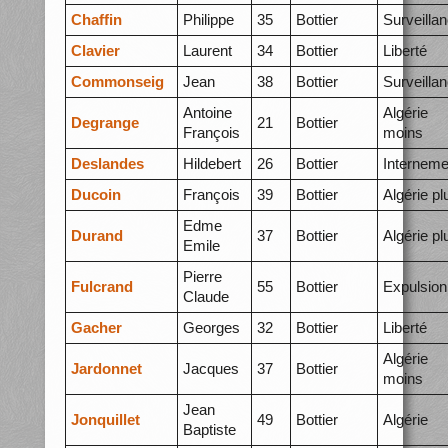
Chaffin
Philippe
35
Bottier
Surveilla
Clavier
Laurent
34
Bottier
Liberté
Commonseig
Jean
38
Bottier
Surveilla
Antoine
Algérie
Degrange
21
Bottier
François
moins
Deslandes
Hildebert
26
Bottier
Interneme
Ducoin
François
39
Bottier
Algérie pl
Edme
Durand
37
Bottier
Algérie pl
Emile
Pierre
Fulcrand
55
Bottier
Expulsion
Claude
Gacher
Georges
32
Bottier
Liberté
Algérie
Jardonnet
Jacques
37
Bottier
moins
Jean
Jonquillet
49
Bottier
Algérie
Baptiste