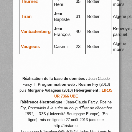
Thurnez
35
Bottier
Henri
moins
Jean
Tiran
31
Bottier
Algérie pl
Baptiste
Jean
Renvoyé 
Vanbadenberg
40
Bottier
François
parquet
Algérie
Vaugeois
Casimir
23
Bottier
moins
Réalisation de la base de données :
Jean-Claude
Farcy ✝
Programmation web :
Rosine Fry
(2013)
puis
Morgane Valageas
(2018)
Hébergement :
LIR3S
UR 7366 UBE
Référence électronique :
Jean-Claude Farcy, Rosine
Fry,
Poursuivis à la suite du coup d’État de décembre
1851
, LIR3S (Université Bourgogne Europe), [En
ligne], mis en ligne le 27 août 2013 (adresse
http://tristan.u-
bourgogne.fr/Inculpes/WEB/1848_Index.html) puis le