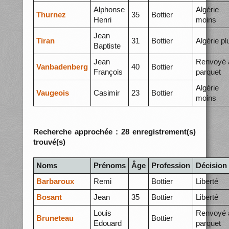
Alphonse
Algérie
Thurnez
35
Bottier
Henri
moins
Jean
Tiran
31
Bottier
Algérie pl
Baptiste
Jean
Renvoyé 
Vanbadenberg
40
Bottier
François
parquet
Algérie
Vaugeois
Casimir
23
Bottier
moins
Recherche approchée : 28 enregistrement(s)
trouvé(s)
Noms
Prénoms
Âge
Profession
Décision
Barbaroux
Remi
Bottier
Liberté
Bosant
Jean
35
Bottier
Liberté
Louis
Renvoyé 
Bruneteau
Bottier
Edouard
parquet