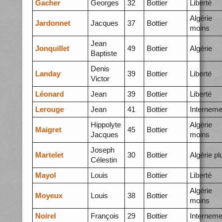
Gacher
Georges
32
Bottier
Liberté
Algérie
Jardonnet
Jacques
37
Bottier
moins
Jean
Jonquillet
49
Bottier
Algérie
Baptiste
Denis
Landay
39
Bottier
Liberté
Victor
Léonard
Jean
39
Bottier
Liberté
Lerouge
Jean
41
Bottier
Interneme
Hippolyte
Algérie
Maigret
45
Bottier
Jacques
moins
Joseph
Martelet
30
Bottier
Algérie pl
Célestin
Mayol
Louis
Bottier
Liberté
Algérie
Moyeux
Louis
38
Bottier
moins
Noirel
François
29
Bottier
Interneme