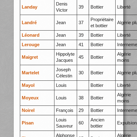
Denis
Landay
39
Bottier
Liberté
Victor
Propriétaire
Landré
Jean
37
Algérie pl
et bottier
Léonard
Jean
39
Bottier
Liberté
Lerouge
Jean
41
Bottier
Interneme
Hippolyte
Algérie
Maigret
45
Bottier
Jacques
moins
Joseph
Martelet
30
Bottier
Algérie pl
Célestin
Mayol
Louis
Bottier
Liberté
Algérie
Moyeux
Louis
38
Bottier
moins
Noirel
François
29
Bottier
Interneme
Louis
Ancien
Pisan
60
Expulsion
Sauveur
bottier
Alphonse
Algérie