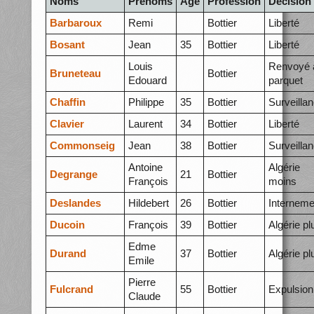
Noms
Prénoms
Âge
Profession
Décision
Barbaroux
Remi
Bottier
Liberté
Bosant
Jean
35
Bottier
Liberté
Louis
Renvoyé 
Bruneteau
Bottier
Edouard
parquet
Chaffin
Philippe
35
Bottier
Surveilla
Clavier
Laurent
34
Bottier
Liberté
Commonseig
Jean
38
Bottier
Surveilla
Antoine
Algérie
Degrange
21
Bottier
François
moins
Deslandes
Hildebert
26
Bottier
Interneme
Ducoin
François
39
Bottier
Algérie pl
Edme
Durand
37
Bottier
Algérie pl
Emile
Pierre
Fulcrand
55
Bottier
Expulsion
Claude