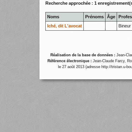
Recherche approchée : 1 enregistrement(s
Noms
Prénoms
Âge
Profes
Iché, dit L'avocat
Bineur
Réalisation de la base de données :
Jean-Cla
Référence électronique :
Jean-Claude Farcy, Ro
le 27 août 2013 (adresse http://tristan.u-b