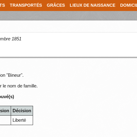
TS
TRANSPORTÉS
GRÂCES
LIEUX DE NAISSANCE
DOMICI
cembre 1851
ion "Bineur".
r le nom de famille.
ouvé(s)
sion
Décision
Liberté