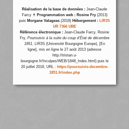
Réalisation de la base de données :
Jean-Claude
Farcy ✝
Programmation web :
Rosine Fry
(2013)
puis
Morgane Valageas
(2018)
Hébergement :
LIR3S
UR 7366 UBE
Référence électronique :
Jean-Claude Farcy, Rosine
Fry,
Poursuivis à la suite du coup d’État de décembre
1851
, LIR3S (Université Bourgogne Europe), [En
ligne], mis en ligne le 27 août 2013 (adresse
http://tristan.u-
bourgogne.fr/Inculpes/WEB/1848_Index.html) puis le
20 juillet 2018, URL :
https://poursuivis-decembre-
1851.fr/index.php