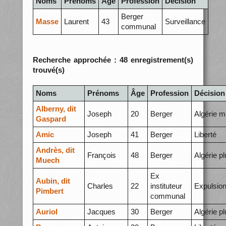
Noms
Prénoms
Âge
Profession
Décision
Berger
Masse
Laurent
43
Surveillance
communal
Recherche approchée : 48 enregistrement(s)
trouvé(s)
Noms
Prénoms
Âge
Profession
Décision
Alberny, dit
Joseph
20
Berger
Algérie m
Gaspard
Amic
Joseph
41
Berger
Liberté
Andrès, dit
François
48
Berger
Algérie p
Muech
Ex
Aubin, dit
Charles
22
instituteur
Expulsio
Pimbert
communal
Auriol
Jacques
30
Berger
Algérie p