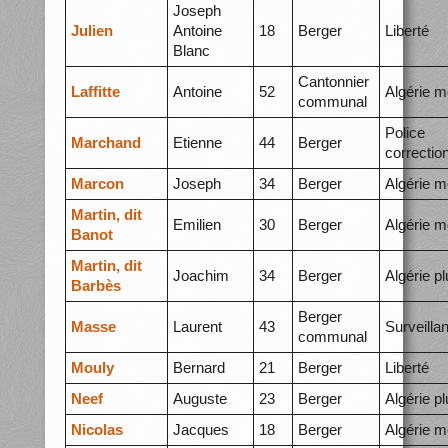
Joseph
Julien
Antoine
18
Berger
Liberté
Blanc
Cantonnier
Laffitte
Antoine
52
Algérie m
communal
Police
Marchand
Etienne
44
Berger
correctio
Marcon
Joseph
34
Berger
Algérie m
Martin, dit
Emilien
30
Berger
Algérie m
Banot
Martin, dit
Joachim
34
Berger
Algérie p
Barbès
Berger
Masse
Laurent
43
Surveilla
communal
Mouly
Bernard
21
Berger
Liberté
Neef
Auguste
23
Berger
Algérie p
Nicolas
Jacques
18
Berger
Algérie m