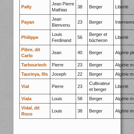
Jean Pierre
Pally
38
Berger
Liberté
Mathias
Jean
Payan
23
Berger
Internem
Bienvenu
Louis
Berger et
Philippe
56
Liberté
Ferdinand
bûcheron
Pibre, dit
Jean
40
Berger
Algérie p
Carlo
Tarbouriech
Pierre
23
Berger
Algérie m
Taurinya, fils
Joseph
22
Berger
Algérie m
Cultivateur
Vial
Pierre
23
Liberté
et berger
Viala
Louis
58
Berger
Algérie m
Vidal, dit
Louis
38
Berger
Algérie m
Roco