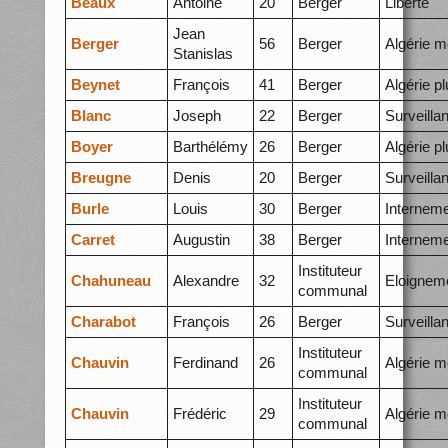
Beaux
Antoine
20
Berger
Liberté
Jean
Berger
56
Berger
Algérie m
Stanislas
Beynet
François
41
Berger
Algérie p
Blanc
Joseph
22
Berger
Surveilla
Boyer
Barthélémy
26
Berger
Algérie p
Breugne
Denis
20
Berger
Surveilla
Burle
Louis
30
Berger
Internem
Carret
Augustin
38
Berger
Internem
Instituteur
Chahuneau
Alexandre
32
Eloignem
communal
Charabot
François
26
Berger
Surveilla
Instituteur
Chauvin
Ferdinand
26
Algérie m
communal
Instituteur
Chauvin
Frédéric
29
Algérie m
communal