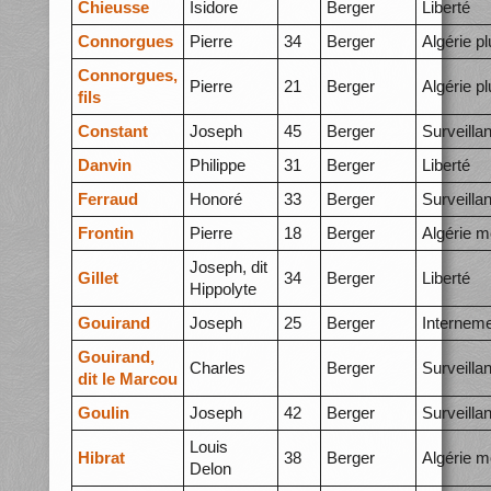
Chieusse
Isidore
Berger
Liberté
Connorgues
Pierre
34
Berger
Algérie p
Connorgues,
Pierre
21
Berger
Algérie p
fils
Constant
Joseph
45
Berger
Surveilla
Danvin
Philippe
31
Berger
Liberté
Ferraud
Honoré
33
Berger
Surveilla
Frontin
Pierre
18
Berger
Algérie m
Joseph, dit
Gillet
34
Berger
Liberté
Hippolyte
Gouirand
Joseph
25
Berger
Internem
Gouirand,
Charles
Berger
Surveilla
dit le Marcou
Goulin
Joseph
42
Berger
Surveilla
Louis
Hibrat
38
Berger
Algérie m
Delon