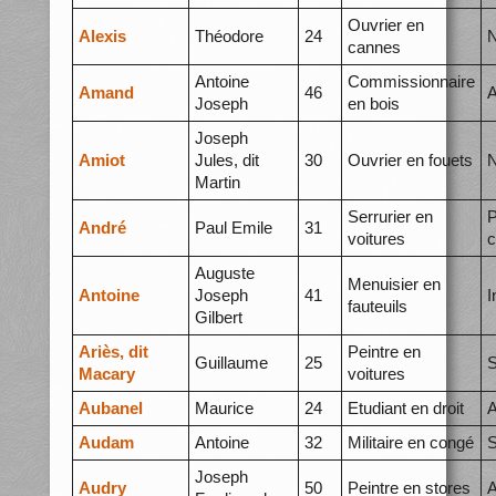
Ouvrier en
Alexis
Théodore
24
N
cannes
Antoine
Commissionnaire
Amand
46
A
Joseph
en bois
Joseph
Amiot
Jules, dit
30
Ouvrier en fouets
N
Martin
Serrurier en
P
André
Paul Emile
31
voitures
c
Auguste
Menuisier en
Antoine
Joseph
41
I
fauteuils
Gilbert
Ariès, dit
Peintre en
Guillaume
25
S
Macary
voitures
Aubanel
Maurice
24
Etudiant en droit
A
Audam
Antoine
32
Militaire en congé
S
Joseph
Audry
50
Peintre en stores
A