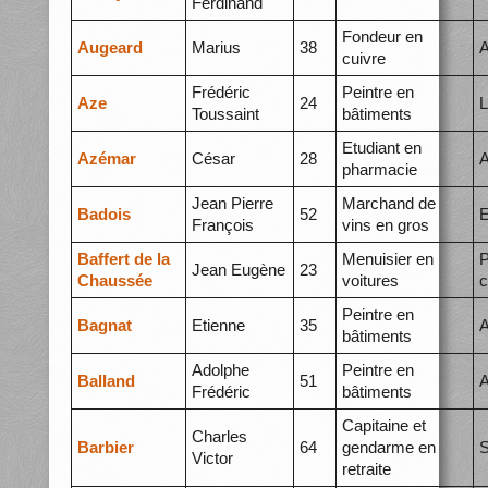
Ferdinand
Fondeur en
Augeard
Marius
38
A
cuivre
Frédéric
Peintre en
Aze
24
L
Toussaint
bâtiments
Etudiant en
Azémar
César
28
A
pharmacie
Jean Pierre
Marchand de
Badois
52
E
François
vins en gros
Baffert de la
Menuisier en
P
Jean Eugène
23
Chaussée
voitures
c
Peintre en
Bagnat
Etienne
35
A
bâtiments
Adolphe
Peintre en
Balland
51
A
Frédéric
bâtiments
Capitaine et
Charles
Barbier
64
gendarme en
S
Victor
retraite