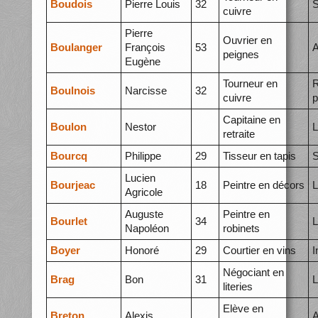
Boudois
Pierre Louis
32
S
cuivre
Pierre
Ouvrier en
Boulanger
François
53
A
peignes
Eugène
Tourneur en
R
Boulnois
Narcisse
32
cuivre
p
Capitaine en
Boulon
Nestor
L
retraite
Bourcq
Philippe
29
Tisseur en tapis
S
Lucien
Bourjeac
18
Peintre en décors
L
Agricole
Auguste
Peintre en
Bourlet
34
L
Napoléon
robinets
Boyer
Honoré
29
Courtier en vins
I
Négociant en
Brag
Bon
31
L
literies
Elève en
Breton
Alexis
A