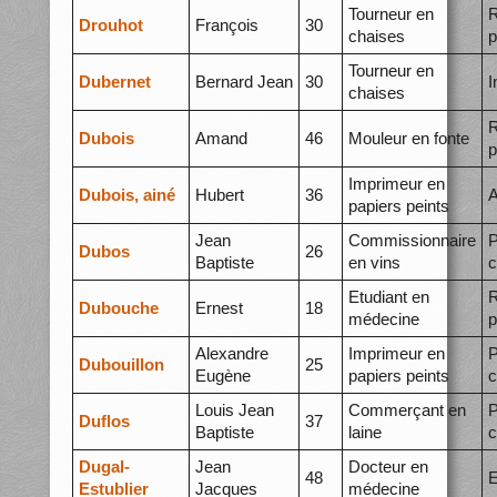
Tourneur en
R
Drouhot
François
30
chaises
p
Tourneur en
Dubernet
Bernard Jean
30
I
chaises
R
Dubois
Amand
46
Mouleur en fonte
p
Imprimeur en
Dubois, ainé
Hubert
36
A
papiers peints
Jean
Commissionnaire
P
Dubos
26
Baptiste
en vins
c
Etudiant en
R
Dubouche
Ernest
18
médecine
p
Alexandre
Imprimeur en
P
Dubouillon
25
Eugène
papiers peints
c
Louis Jean
Commerçant en
P
Duflos
37
Baptiste
laine
c
Dugal-
Jean
Docteur en
48
E
Estublier
Jacques
médecine