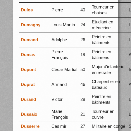
Tourneur en
Dulos
Pierre
40
L
chaises
Etudiant en
Dumagny
Louis Martin
24
L
médecine
Peintre en
Dumand
Adolphe
26
L
bâtiments
Pierre
Peintre en
Dumas
19
A
François
bâtimens
Major d'infanterie
Dupont
César Martial
50
I
en retraite
Charpentier en
Duprat
Armand
46
A
bateaux
Peintre en
Durand
Victor
28
L
bâtiments
Marie
Tourneur en
Dussaix
21
L
François
cuivre
Dusserre
Casimir
27
Militaire en congé
S