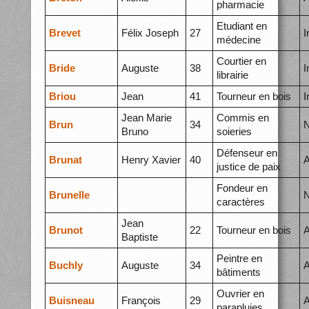
pharmacie
Etudiant en
Brevet
Félix Joseph
27
I
médecine
Courtier en
Bride
Auguste
38
I
librairie
Briou
Jean
41
Tourneur en bois
I
Jean Marie
Commis en
Brun
34
N
Bruno
soieries
Défenseur en
Brunat
Henry Xavier
40
A
justice de paix
Fondeur en
Brunelle
N
caractères
Jean
Brunot
22
Tourneur en bois
A
Baptiste
Peintre en
Buchly
Auguste
34
A
bâtiments
Ouvrier en
Buisneau
François
29
A
parapluies