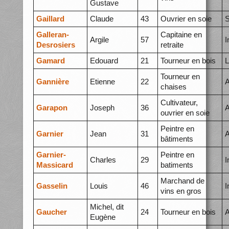
Gustave
Gaillard
Claude
43
Ouvrier en soie
S
Galleran-
Capitaine en
Argile
57
I
Desrosiers
retraite
Gamard
Edouard
21
Tourneur en bois
L
Tourneur en
Gannière
Etienne
22
A
chaises
Cultivateur,
Garapon
Joseph
36
A
ouvrier en soie
Peintre en
Garnier
Jean
31
A
bâtiments
Garnier-
Peintre en
Charles
29
I
Massicard
batiments
Marchand de
Gasselin
Louis
46
I
vins en gros
Michel, dit
Gaucher
24
Tourneur en bois
A
Eugène