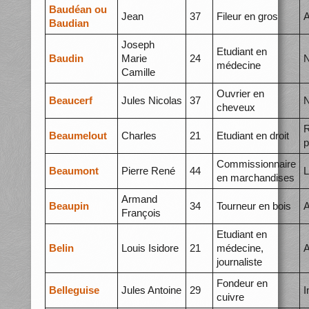
Baudéan ou
Jean
37
Fileur en gros
A
Baudian
Joseph
Etudiant en
Baudin
Marie
24
N
médecine
Camille
Ouvrier en
Beaucerf
Jules Nicolas
37
N
cheveux
R
Beaumelout
Charles
21
Etudiant en droit
p
Commissionnaire
Beaumont
Pierre René
44
L
en marchandises
Armand
Beaupin
34
Tourneur en bois
A
François
Etudiant en
Belin
Louis Isidore
21
médecine,
A
journaliste
Fondeur en
Belleguise
Jules Antoine
29
I
cuivre