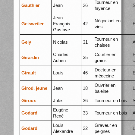
Tourneur en
Gauthier
Jean
26
S
fayence
Jean
Négociant en
Geisweiler
François
42
E
vins
Gustave
Tourneur en
Gely
Nicolas
31
A
chaises
Charles
Courtier en
P
Girardin
35
Adrien
grains
c
Docteur en
Girault
Louis
46
E
médecine
Ouvrier en
Girod, jeune
Jean
18
L
baleine
Giroux
Jules
36
Tourneur en bois
S
Eugène
Godard
33
Tourneur en bois
A
René
Louis
Graveur en
Godard
22
L
Alexandre
peignes