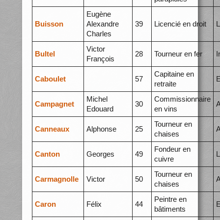
Eugène
Buisson
Alexandre
39
Licencié en droit
L
Charles
Victor
Bultel
28
Tourneur en fer
I
François
Capitaine en
Caboulet
57
E
retraite
Michel
Commissionnaire
Campagnet
30
A
Edouard
en vins
Tourneur en
Canneaux
Alphonse
25
A
chaises
Fondeur en
Canton
Georges
49
L
cuivre
Tourneur en
Carmagnolle
Victor
50
A
chaises
Peintre en
Caron
Félix
44
E
bâtiments