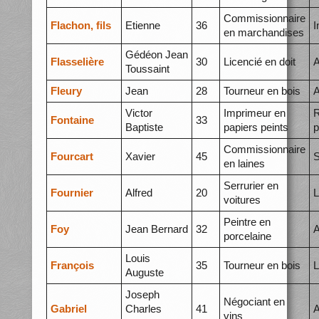
Commissionnaire
Flachon, fils
Etienne
36
I
en marchandises
Gédéon Jean
Flasselière
30
Licencié en doit
A
Toussaint
Fleury
Jean
28
Tourneur en bois
A
Victor
Imprimeur en
R
Fontaine
33
Baptiste
papiers peints
p
Commissionnaire
Fourcart
Xavier
45
S
en laines
Serrurier en
Fournier
Alfred
20
L
voitures
Peintre en
Foy
Jean Bernard
32
A
porcelaine
Louis
François
35
Tourneur en bois
L
Auguste
Joseph
Négociant en
Gabriel
Charles
41
A
vins