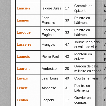
Commis en
M
Lancien
Isidore Jules
17
épicerie
c
Jean
Peintre en
Lannes
30
A
François
bâtiments
Jacques, dit
Peintre en
Laroque
33
A
Eugène
bâtiments
Tourneur en bois
Lasserre
François
47
A
et valet de ville
Monteur en
R
Launois
Pierre Paul
43
cuivre
p
Garçon de café,
Laurent
Ambroise
28
A
militaire en congé
Lavaur
Jean Louis
40
Courtier en vins
A
Peintre en
Lebert
Alphonse
31
A
bâtiments
Ouvrier en
Leblan
Léopold
17
L
compas