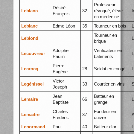
Professeur
Désiré
Leblanc
32
révoqué, élève
I
François
en médecine
Leblanc
Edme Léon
35
Tourneur en bois
L
Tourneur en
Leblond
L
brique
Adolphe
Vérificateur en
Lecouvreur
L
Paulin
bâtiments
Pierre
Lecrocq
28
Soldat en congé
L
Eugène
Victor
Legénissel
33
Courtier en vins
S
Joseph
Jean
Batteur en
Lemaire
66
L
Baptiste
grange
Charles
Fondeur en
Lemaitre
37
A
Frédéric
cuivre
Lenormand
Paul
40
Batteur d'or
L