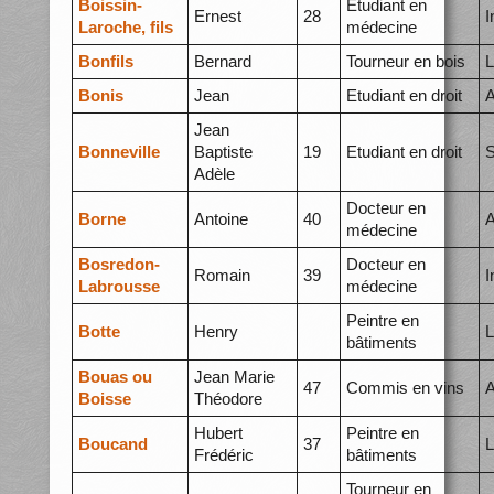
Boissin-
Etudiant en
Ernest
28
I
Laroche, fils
médecine
Bonfils
Bernard
Tourneur en bois
L
Bonis
Jean
Etudiant en droit
A
Jean
Bonneville
Baptiste
19
Etudiant en droit
S
Adèle
Docteur en
Borne
Antoine
40
A
médecine
Bosredon-
Docteur en
Romain
39
I
Labrousse
médecine
Peintre en
Botte
Henry
L
bâtiments
Bouas ou
Jean Marie
47
Commis en vins
A
Boisse
Théodore
Hubert
Peintre en
Boucand
37
L
Frédéric
bâtiments
Tourneur en