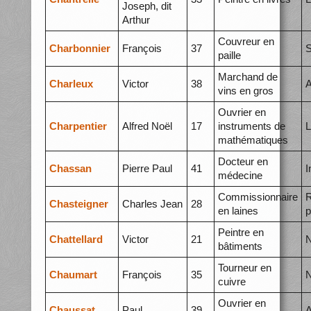
Joseph, dit
Arthur
Couvreur en
Charbonnier
François
37
S
paille
Marchand de
Charleux
Victor
38
A
vins en gros
Ouvrier en
Charpentier
Alfred Noël
17
instruments de
L
mathématiques
Docteur en
Chassan
Pierre Paul
41
I
médecine
Commissionnaire
R
Chasteigner
Charles Jean
28
en laines
p
Peintre en
Chattellard
Victor
21
N
bâtiments
Tourneur en
Chaumart
François
35
N
cuivre
Ouvrier en
Chaussat
Paul
39
A