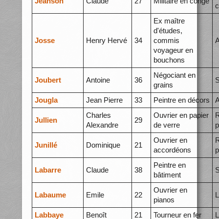
Jeanson
Claude
27
Militaire en congé
c
Ex maître
d'études,
Josse
Henry Hervé
34
commis
A
voyageur en
bouchons
Négociant en
Joubert
Antoine
36
S
grains
Jougla
Jean Pierre
33
Peintre en décors
A
Charles
Ouvrier en papier
R
Jullien
29
Alexandre
de verre
p
Ouvrier en
R
Junillé
Dominique
21
accordéons
p
Peintre en
Labarre
Claude
38
S
bâtiment
Ouvrier en
Labaume
Emile
22
L
pianos
Labbaye
Benoît
21
Tourneur en fer
L