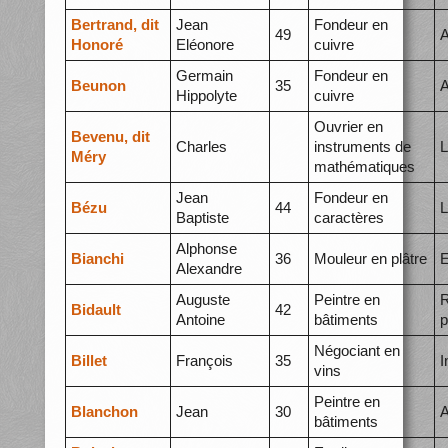
Bertrand, dit
Jean
Fondeur en
49
A
Honoré
Eléonore
cuivre
Germain
Fondeur en
Beunon
35
A
Hippolyte
cuivre
Ouvrier en
Bevenu, dit
Charles
instruments de
L
Méry
mathématiques
Jean
Fondeur en
Bézu
44
L
Baptiste
caractères
Alphonse
Bianchi
36
Mouleur en plâtre
E
Alexandre
Auguste
Peintre en
R
Bidault
42
Antoine
bâtiments
p
Négociant en
Billet
François
35
I
vins
Peintre en
Blanchon
Jean
30
A
bâtiments