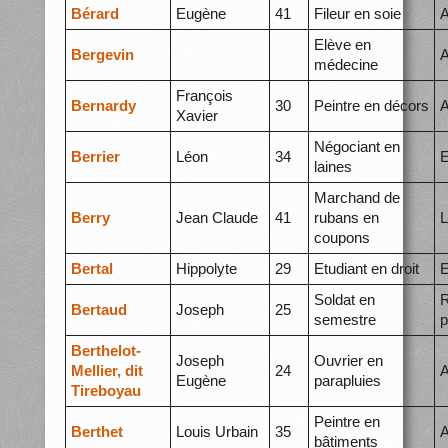
Bérard
Eugène
41
Fileur en soie
A
Elève en
Bergevin
A
médecine
François
Bernardy
30
Peintre en décors
A
Xavier
Négociant en
Berrier
Léon
34
E
laines
Marchand de
Berry
Jean Claude
41
rubans en
L
coupons
Bertal
Hippolyte
29
Etudiant en droit
E
Soldat en
R
Bertaud
Joseph
25
semestre
p
Berthelot-
Joseph
Ouvrier en
Mellier, dit
24
A
Eugène
parapluies
Tireboyau
Peintre en
Berthet
Louis Urbain
35
A
bâtiments