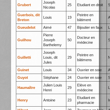
Joseph
Grubert
25
Etudiant en droit
S
Nicolas
Guerbois, dit
Peintre en
Louis
19
A
Breton
bâtiment
Gueudelot
Aimé
47
Bijoutier en faux
L
Pierre
Docteur en
Guilhou
Joseph
50
S
médecine
Barthelemy
Joseph
Peintre en
Guilletti
Louis, dit
29
N
bâtimens
Jules
Guinet
Louis
34
Ouvrier en soie
A
Guyot
Stéphane
24
Ouvrier en soie
S
Julien Louis
Elève en
Haumaître
29
L
Henri
médecine
Etudiant en
Henry
Antoine
23
I
pharmacie