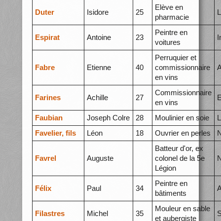
Elève en
Duter
Isidore
25
L
pharmacie
Peintre en
Espirat
Antoine
23
I
voitures
Perruquier et
Fabre
Etienne
40
commissionnaire
A
en vins
Commissionnaire
Farines
Achille
27
E
en vins
Faubian
Joseph Colre
28
Moulinier en soie
L
Favelier, fils
Léon
18
Ouvrier en perles
N
Batteur d'or, ex
Favrel
Auguste
colonel de la 5e
N
Légion
Peintre en
Félix
Paul
34
A
bâtiments
Mouleur en sable
Filastres
Michel
35
S
et aubergiste