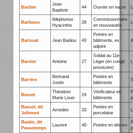
Jean
Barbier
44
Ouvrier en nacre
L
Baptiste
Ildephonse
Commissionnaire
Barbieux
28
L
Hyacinthe
en nouveautés
Peintre en
Barissat
Jean Badiou
43
bâtiments, ex
A
adjoint
Soldat au 11e
Barnier
Antoine
27
Léger (en congé
L
provisoire)
Bertrand
Peintre en
Barrère
S
Justin
bâtiments
Théodore
Vérificateur en
R
Basset
24
Marie Louis
bâtiments
p
Basset, dit
Peintre en
Amédée
33
L
Jolimont
porcelaine
Bastin, dit
R
Laurent
40
Peintre en décors
Passetemps
p