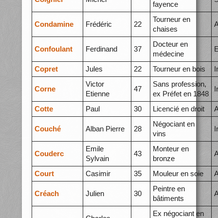
fayence
Tourneur en
Condamine
Frédéric
22
A
chaises
Docteur en
Confoulant
Ferdinand
37
E
médecine
Copret
Jules
22
Tourneur en bois
I
Victor
Sans profession,
Corne
47
I
Etienne
ex Préfet en 1848
Cotte
Paul
30
Licencié en droit
A
Négociant en
Couché
Alban Pierre
28
I
vins
Emile
Monteur en
Couderc
43
A
Sylvain
bronze
Court
Casimir
35
Mouleur en soie
A
Peintre en
Créach
Julien
30
A
bâtiments
Ex négociant en