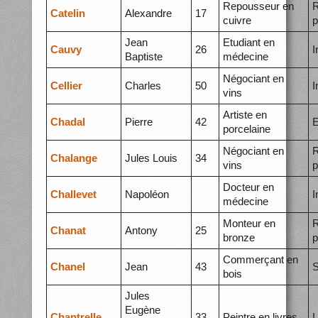
Repousseur en
R
Catelin
Alexandre
17
cuivre
p
Jean
Etudiant en
Cauvy
26
I
Baptiste
médecine
Négociant en
Cellier
Charles
50
I
vins
Artiste en
Chadal
Pierre
42
E
porcelaine
Négociant en
R
Chalange
Jules Louis
34
vins
p
Docteur en
Challevet
Napoléon
I
médecine
Monteur en
R
Chanat
Antony
25
bronze
p
Commerçant en
Chanel
Jean
43
S
bois
Jules
Eugène
Chantrelle
33
Peintre en livres
L