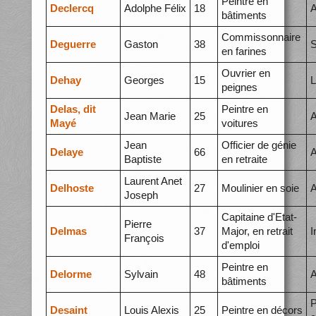
Peintre en
Declercq
Adolphe Félix
18
A
bâtiments
Commissonnaire
Deguerre
Gaston
38
S
en farines
Ouvrier en
Dehay
Georges
15
L
peignes
Delas, dit
Peintre en
Jean Marie
25
A
Mayé
voitures
Jean
Officier de génie
Delaye
66
A
Baptiste
en retraite
Laurent Anet
Delhoste
27
Moulinier en soie
A
Joseph
Capitaine d'Etat-
Pierre
Delmas
37
Major, en retrait
I
François
d'emploi
Peintre en
Delorme
Sylvain
48
A
bâtiments
P
Desaint
Louis Alexis
25
Peintre en décors