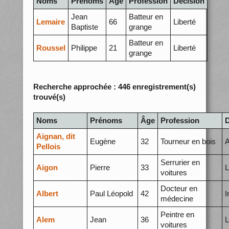
Noms
Prénoms
Âge
Profession
Décision
Jean
Batteur en
Lemaire
66
Liberté
Baptiste
grange
Batteur en
Roussel
Philippe
21
Liberté
grange
Recherche approchée : 446 enregistrement(s)
trouvé(s)
Noms
Prénoms
Âge
Profession
D
Aignan, dit
Eugène
32
Tourneur en bois
A
Pellois
Serrurier en
Aigon
Pierre
33
L
voitures
Docteur en
Albert
Paul Léopold
42
I
médecine
Peintre en
Alem
Jean
36
L
voitures