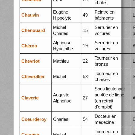
châles
Eugène
Peintre en
Chauvin
49
L
Hippolyte
bâtiments
Michel
Serrurier en
R
Chenouard
15
Charles
voitures
p
Alphonse
Serrurier en
Chéron
19
A
Hyacinthe
voitures
Tourneur en
Chevriot
Mathieu
22
L
bronze
Tourneur en
Chevrollier
Michel
53
S
chaises
Sous lieutenant
Auguste
au 40e de ligne
Claverie
27
A
Alphonse
(en retrait
d'emploi)
Docteur en
Coeurderoy
Charles
54
E
médecine
Tourneur en
Coignier
Michel
S