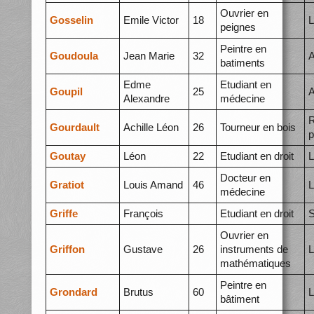
Ouvrier en
Gosselin
Emile Victor
18
L
peignes
Peintre en
Goudoula
Jean Marie
32
A
batiments
Edme
Etudiant en
Goupil
25
A
Alexandre
médecine
R
Gourdault
Achille Léon
26
Tourneur en bois
p
Goutay
Léon
22
Etudiant en droit
L
Docteur en
Gratiot
Louis Amand
46
L
médecine
Griffe
François
Etudiant en droit
S
Ouvrier en
Griffon
Gustave
26
instruments de
L
mathématiques
Peintre en
Grondard
Brutus
60
L
bâtiment