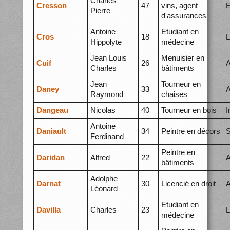
Charles
Cresson
47
vins, agent
E
Pierre
d'assurances
Antoine
Etudiant en
Cros
18
L
Hippolyte
médecine
Jean Louis
Menuisier en
Cuif
26
A
Charles
bâtiments
Jean
Tourneur en
Daney
33
A
Raymond
chaises
Dangeau
Nicolas
40
Tourneur en bois
I
Antoine
Daniault
34
Peintre en décors
S
Ferdinand
Peintre en
Daridan
Alfred
22
A
bâtiments
Adolphe
Darnat
30
Licencié en droit
A
Léonard
Etudiant en
Davilla
Charles
23
L
médecine