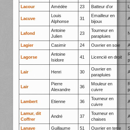
Lacour
Amédée
23
Batteur d'or
L
Louis
Emailleur en
Lacuve
31
A
Alphonse
bijoux
Antoine
Tourneur en
Lafond
23
N
Julien
parapluies
Lagier
Casimir
24
Ouvrier en soie
A
Antoine
R
Lagorse
41
Licencié en droit
Isidore
p
Ouvrier en
Lair
Henri
30
A
parapluies
Pierre
Mouleur en
R
Lair
36
Alexandre
cuivre
p
Tourneur en
Lambert
Etienne
36
A
cuivre
Lamur, dit
Tourneur en
André
37
A
Coffrer
chaises
Lanave
Guillaume
51
Ouvrier en terre
S