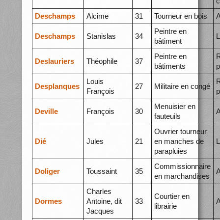
c
Deschamps
Alcime
31
Tourneur en bois
A
Peintre en
Deschamps
Stanislas
34
L
bâtiment
Peintre en
R
Deslauriers
Théophile
37
bâtiments
p
Louis
R
Desplanques
27
Militaire en congé
François
p
Menuisier en
Deville
François
30
A
fauteuils
Ouvrier tourneur
Dié
Jules
21
en manches de
L
parapluies
Commissionnaire
Doliger
Toussaint
35
A
en marchandises
Charles
Courtier en
Dormes
Antoine, dit
33
A
librairie
Jacques