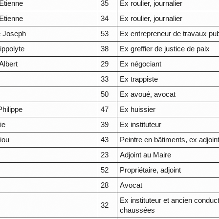
Etienne
35
Ex roulier, journalier
Etienne
34
Ex roulier, journalier
 Joseph
53
Ex entrepreneur de travaux pub
ippolyte
38
Ex greffier de justice de paix
Albert
29
Ex négociant
33
Ex trappiste
50
Ex avoué, avocat
hilippe
47
Ex huissier
ie
39
Ex instituteur
iou
43
Peintre en bâtiments, ex adjoin
23
Adjoint au Maire
52
Propriétaire, adjoint
28
Avocat
Ex instituteur et ancien conduc
32
chaussées