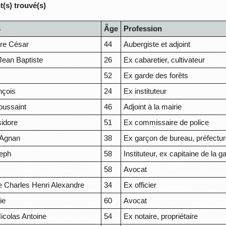
(s) trouvé(s)
s
Âge
Profession
rre César
44
Aubergiste et adjoint
Jean Baptiste
26
Ex cabaretier, cultivateur
52
Ex garde des forêts
nçois
24
Ex instituteur
oussaint
46
Adjoint à la mairie
sidore
51
Ex commissaire de police
 Agnan
38
Ex garçon de bureau, préfectur
eph
58
Instituteur, ex capitaine de la g
58
Avocat
e Charles Henri Alexandre
34
Ex officier
ie
60
Avocat
icolas Antoine
54
Ex notaire, propriétaire