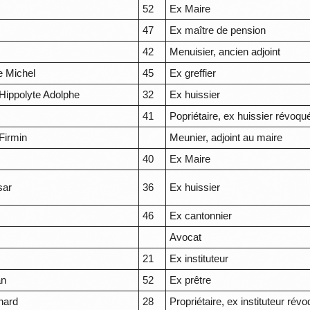
52
Ex Maire
47
Ex maître de pension
42
Menuisier, ancien adjoint
e Michel
45
Ex greffier
Hippolyte Adolphe
32
Ex huissier
41
Popriétaire, ex huissier révoqu
Firmin
Meunier, adjoint au maire
40
Ex Maire
sar
36
Ex huissier
46
Ex cantonnier
Avocat
21
Ex instituteur
an
52
Ex prêtre
nard
28
Propriétaire, ex instituteur rév