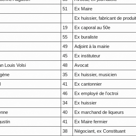
51
Ex Maire
Ex huissier, fabricant de produ
19
Ex caporal au 50e
55
Ex buraliste
49
Adjoint à la mairie
45
Ex instituteur
n Louis Volsi
48
Avocat
gène
35
Ex huissier, musicien
d
41
Ex cantonnier
46
Ex employé de l'octroi
34
Ex huissier
enne
40
Ex marchand de liqueurs
ustin
41
Ex Maire fermier
38
Négociant, ex Constituant