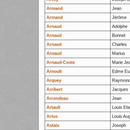
Armand
Jean
Armand
Jérôme
Arnaud
Adolphe
Arnaud
Bonnet
Arnaud
Charles
Arnaud
Marius
Arnaud-Coste
Marie Jea
Arnoult
Edme Eu
Arquey
Raymon
Arribert
Jacques
Arrondeau
Jean
Artault
Louis Eti
Artus
Louis Aug
Astaix
Joseph