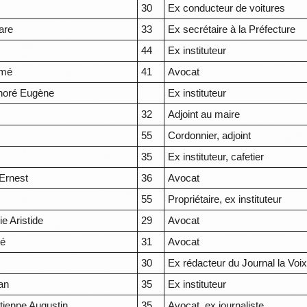
30
Ex conducteur de voitures
are
33
Ex secrétaire à la Préfecture
44
Ex instituteur
imé
41
Avocat
noré Eugène
Ex instituteur
32
Adjoint au maire
55
Cordonnier, adjoint
35
Ex instituteur, cafetier
Ernest
36
Avocat
55
Propriétaire, ex instituteur
e Aristide
29
Avocat
né
31
Avocat
30
Ex rédacteur du Journal la Voix
an
35
Ex instituteur
tienne Augustin
35
Avocat, ex journaliste