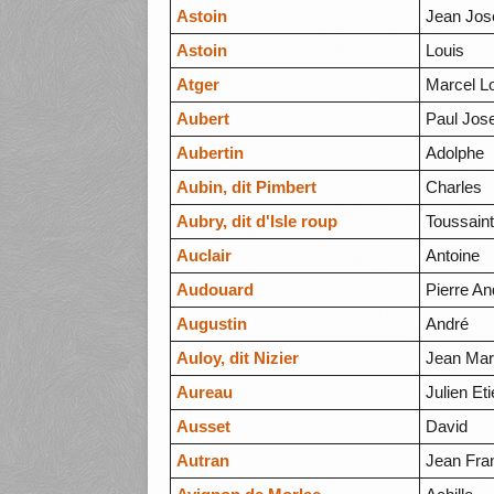
Astoin
Jean Jos
Astoin
Louis
Atger
Marcel Lo
Aubert
Paul Jos
Aubertin
Adolphe
Aubin, dit Pimbert
Charles
Aubry, dit d'Isle roup
Toussaint
Auclair
Antoine
Audouard
Pierre An
Augustin
André
Auloy, dit Nizier
Jean Mar
Aureau
Julien Et
Ausset
David
Autran
Jean Fra