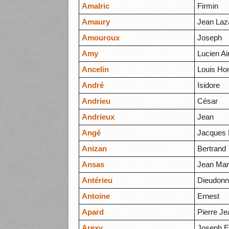
Amalric
Firmin
Amaury
Jean Laz
Amouroux
Joseph
Amy
Lucien A
Ancelin
Louis Ho
André
Isidore
Andrieu
César
Andrieux
Jean
Angé
Jacques 
Anizan
Bertrand
Ansas
Jean Mari
Antérieu
Dieudon
Antoine
Ernest
Apard
Pierre Je
Arexy
Joseph E