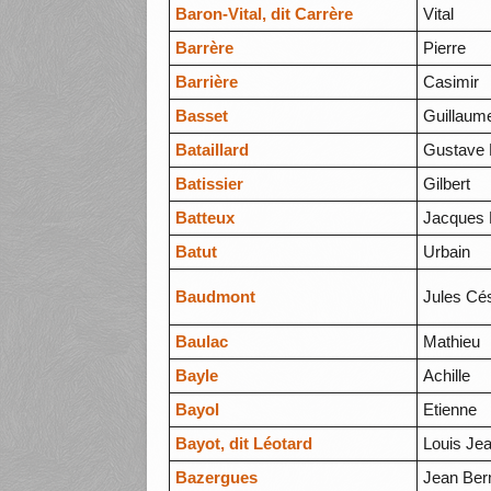
Baron-Vital, dit Carrère
Vital
Barrère
Pierre
Barrière
Casimir
Basset
Guillaum
Bataillard
Gustave 
Batissier
Gilbert
Batteux
Jacques 
Batut
Urbain
Baudmont
Jules Cé
Baulac
Mathieu
Bayle
Achille
Bayol
Etienne
Bayot, dit Léotard
Louis Je
Bazergues
Jean Ber