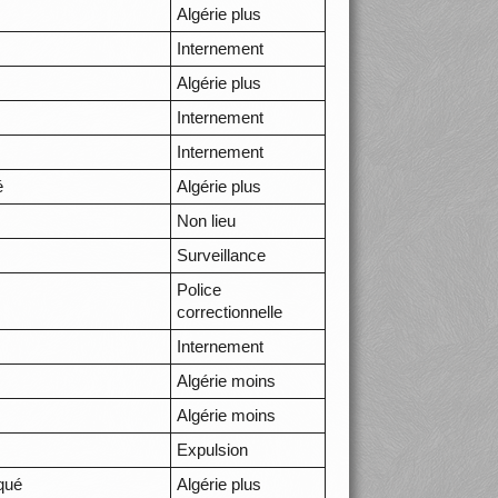
Algérie plus
Internement
Algérie plus
Internement
Internement
é
Algérie plus
Non lieu
Surveillance
Police
correctionnelle
Internement
Algérie moins
Algérie moins
Expulsion
oqué
Algérie plus