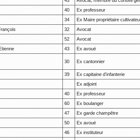
43
Avocat, membre du conseil gé
40
Ex professeur
34
Ex Maire propriétaire cultivateu
François
32
Avocat
e
52
Avocat
Etienne
43
Ex avoué
30
Ex cantonnier
39
Ex capitaine d'infanterie
Ex adjoint
40
Ex professeur
60
Ex boulanger
47
Ex garde champêtre
50
Ex avoué
46
Ex instituteur