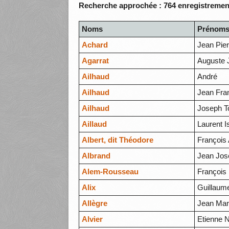
Recherche approchée : 764 enregistrement
Noms
Prénom
Achard
Jean Pie
Agarrat
Auguste 
Ailhaud
André
Ailhaud
Jean Fra
Ailhaud
Joseph T
Aillaud
Laurent I
Albert, dit Théodore
François
Albrand
Jean Jos
Alem-Rousseau
François
Alix
Guillaum
Allègre
Jean Mar
Alvier
Etienne N