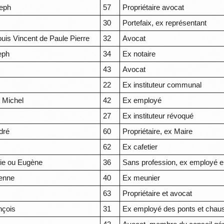
eph
57
Propriétaire avocat
30
Portefaix, ex représentant
uis Vincent de Paule Pierre
32
Avocat
eph
34
Ex notaire
43
Avocat
22
Ex instituteur communal
 Michel
42
Ex employé
27
Ex instituteur révoqué
dré
60
Propriétaire, ex Maire
62
Ex cafetier
ie ou Eugène
36
Sans profession, ex employé e
ienne
40
Ex meunier
63
Propriétaire et avocat
nçois
31
Ex employé des ponts et chau