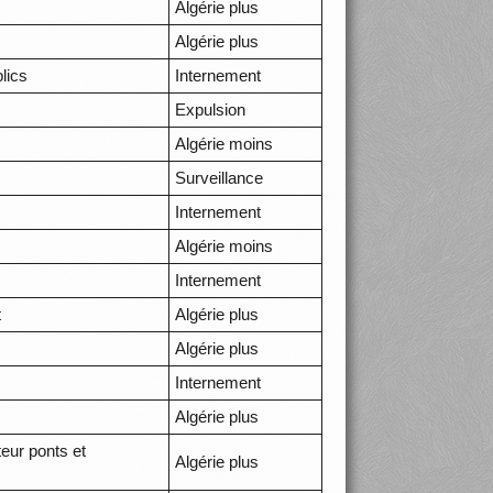
Algérie plus
Algérie plus
lics
Internement
Expulsion
Algérie moins
Surveillance
Internement
Algérie moins
Internement
t
Algérie plus
Algérie plus
Internement
Algérie plus
teur ponts et
Algérie plus