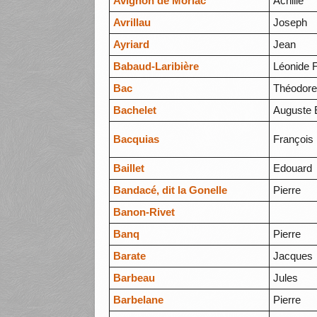
Avignon de Morlac
Achille
Avrillau
Joseph
Ayriard
Jean
Babaud-Laribière
Léonide 
Bac
Théodor
Bachelet
Auguste 
Bacquias
François
Baillet
Edouard
Bandacé, dit la Gonelle
Pierre
Banon-Rivet
Banq
Pierre
Barate
Jacques
Barbeau
Jules
Barbelane
Pierre