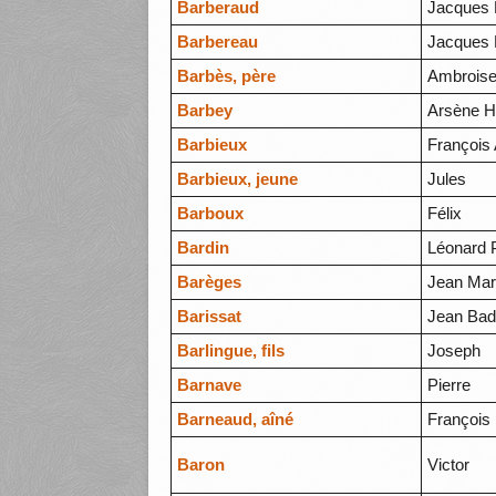
Barberaud
Jacques 
Barbereau
Jacques 
Barbès, père
Ambroise
Barbey
Arsène H
Barbieux
François 
Barbieux, jeune
Jules
Barboux
Félix
Bardin
Léonard P
Barèges
Jean Mar
Barissat
Jean Bad
Barlingue, fils
Joseph
Barnave
Pierre
Barneaud, aîné
François
Baron
Victor