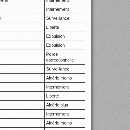
néral
Internement
Internement
r
Surveillance
Liberté
Expulsion
Expulsion
Police
correctionnelle
Surveillance
Algérie moins
Internement
Liberté
Algérie plus
Internement
Algérie moins