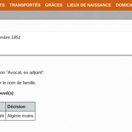
TS
TRANSPORTÉS
GRÂCES
LIEUX DE NAISSANCE
DOMICI
cembre 1851
on "Avocat, ex adjoint".
r le nom de famille.
ouvé(s)
Décision
int
Algérie moins