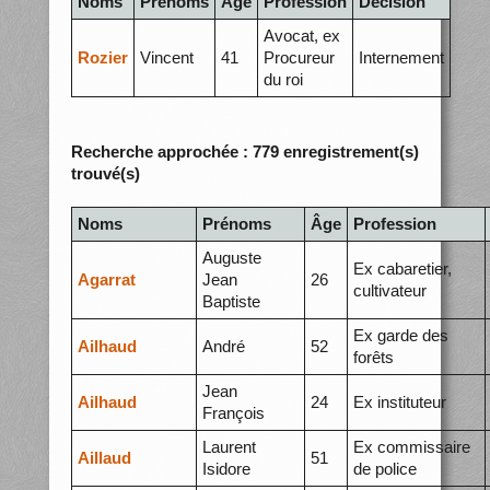
Noms
Prénoms
Âge
Profession
Décision
Avocat, ex
Rozier
Vincent
41
Procureur
Internement
du roi
Recherche approchée : 779 enregistrement(s)
trouvé(s)
Noms
Prénoms
Âge
Profession
Auguste
Ex cabaretier,
Agarrat
Jean
26
cultivateur
Baptiste
Ex garde des
Ailhaud
André
52
forêts
Jean
Ailhaud
24
Ex instituteur
François
Laurent
Ex commissaire
Aillaud
51
Isidore
de police