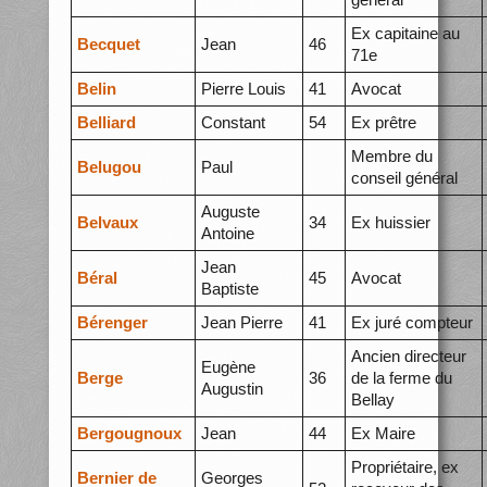
Ex capitaine au
Becquet
Jean
46
71e
Belin
Pierre Louis
41
Avocat
Belliard
Constant
54
Ex prêtre
Membre du
Belugou
Paul
conseil général
Auguste
Belvaux
34
Ex huissier
Antoine
Jean
Béral
45
Avocat
Baptiste
Bérenger
Jean Pierre
41
Ex juré compteur
Ancien directeur
Eugène
Berge
36
de la ferme du
Augustin
Bellay
Bergougnoux
Jean
44
Ex Maire
Propriétaire, ex
Bernier de
Georges