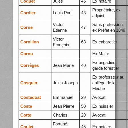
Coquet
Jules
45
Ex notaire
Propriétaire, ex
Cordier
Louis Paul
43
adjoint
Victor
Sans profession,
Corne
47
Etienne
ex Préfet en 1848
Victor
Cornillon
63
Ex cabaretier
François
Cornu
Ex Maire
Ex brigadier,
Corrèges
Jean Marie
40
garde forestier
Ex professeur au
Cosquin
Jules Joseph
collège de la
Flèche
Costadoat
Emmanuel
29
Avocat
Coste
Jean Pierre
50
Ex huissier
Cotte
Charles
29
Avocat
Fortuné
Coulet
45
Ex notaire