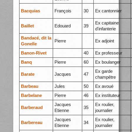
Bacquias
François
30
Ex cantonnier
Ex capitaine
Baillet
Edouard
39
d'infanterie
Bandacé, dit la
Pierre
Ex adjoint
Gonelle
Banon-Rivet
40
Ex professeur
Banq
Pierre
60
Ex boulanger
Ex garde
Barate
Jacques
47
champêtre
Barbeau
Jules
50
Ex avoué
Barbelane
Pierre
46
Ex instituteur
Jacques
Ex roulier,
Barberaud
35
Etienne
journalier
Jacques
Ex roulier,
Barbereau
34
Etienne
journalier