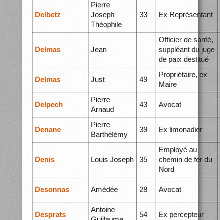
Pierre
Delbetz
Joseph
33
Ex Représentant
Théophile
Officier de santé,
Delmas
Jean
suppléant du juge
de paix destitué
Propriétaire, ex
Delmas
Just
49
Maire
Pierre
Delpech
43
Avocat
Arnaud
Pierre
Denane
39
Ex limonadier
Barthélémy
Employé au
Denis
Louis Joseph
35
chemin de fer du
Nord
Desonnas
Amédée
28
Avocat
Antoine
Desprats
54
Ex percepteur
Guillaume