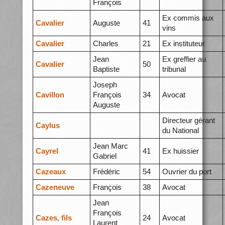
François
Ex commis aux
Cavalier
Auguste
41
vins
Cavalier
Charles
21
Ex instituteur
Jean
Ex greffier au
Cavalier
50
Baptiste
tribunal
Joseph
Cavillon
François
34
Avocat
Auguste
Directeur gérant
Caylus
du National
Jean Marc
Cayrel
41
Ex huissier
Gabriel
Cazeaux
Frédéric
54
Ouvrier du port
Cazeneuve
François
38
Avocat
Jean
François
Cazes, fils
24
Avocat
Laurent