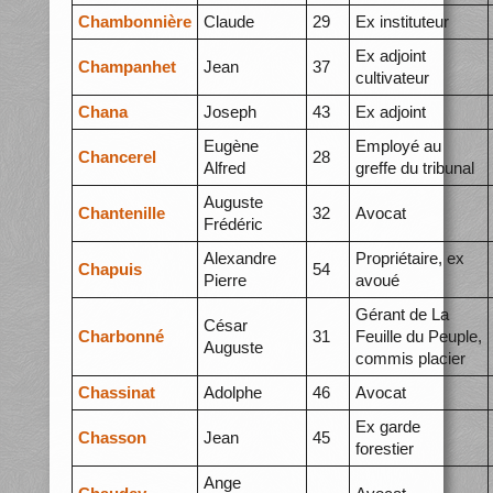
Chambonnière
Claude
29
Ex instituteur
Ex adjoint
Champanhet
Jean
37
cultivateur
Chana
Joseph
43
Ex adjoint
Eugène
Employé au
Chancerel
28
Alfred
greffe du tribunal
Auguste
Chantenille
32
Avocat
Frédéric
Alexandre
Propriétaire, ex
Chapuis
54
Pierre
avoué
Gérant de La
César
Charbonné
31
Feuille du Peuple,
Auguste
commis placier
Chassinat
Adolphe
46
Avocat
Ex garde
Chasson
Jean
45
forestier
Ange