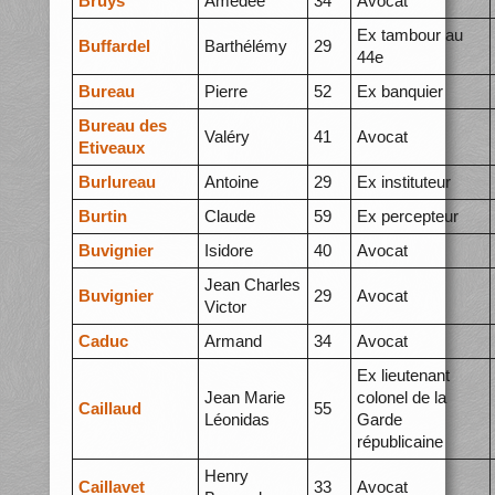
Bruys
Amédée
34
Avocat
Ex tambour au
Buffardel
Barthélémy
29
44e
Bureau
Pierre
52
Ex banquier
Bureau des
Valéry
41
Avocat
Etiveaux
Burlureau
Antoine
29
Ex instituteur
Burtin
Claude
59
Ex percepteur
Buvignier
Isidore
40
Avocat
Jean Charles
Buvignier
29
Avocat
Victor
Caduc
Armand
34
Avocat
Ex lieutenant
Jean Marie
colonel de la
Caillaud
55
Léonidas
Garde
républicaine
Henry
Caillavet
33
Avocat