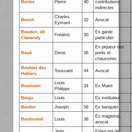
Bories
Pierre
40
contributions
indirectes
Charles
Bosch
32
Avocat
Eymard
Boudon, dit
Ex garde
Frédéric
30
Claveroly
particulier
Ex piqueur des
Boué
Denis
36
ponts et
chaussées
Bouhier des
Toussaint
44
Avocat
Halliers
Louis
Bouisson
34
Ex Maire
Philippe
Bouju
Louis
Ex instituteur
Boulier
Joseph
58
Ex banquier
Ex magistrat,
Bouloumié
Louis
38
avocat
Jean
Fabricant de