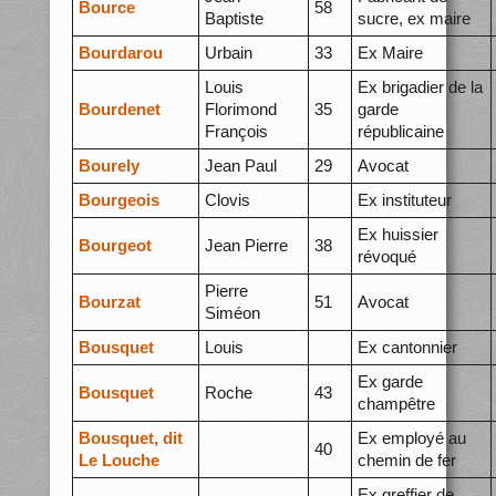
Bource
58
Baptiste
sucre, ex maire
Bourdarou
Urbain
33
Ex Maire
Louis
Ex brigadier de la
Bourdenet
Florimond
35
garde
François
républicaine
Bourely
Jean Paul
29
Avocat
Bourgeois
Clovis
Ex instituteur
Ex huissier
Bourgeot
Jean Pierre
38
révoqué
Pierre
Bourzat
51
Avocat
Siméon
Bousquet
Louis
Ex cantonnier
Ex garde
Bousquet
Roche
43
champêtre
Bousquet, dit
Ex employé au
40
Le Louche
chemin de fer
Ex greffier de