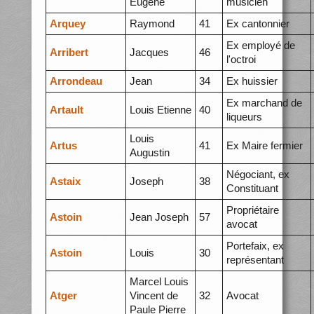
Eugène
musicien
Arquey
Raymond
41
Ex cantonnier
Ex employé de
Arribert
Jacques
46
l'octroi
Arrondeau
Jean
34
Ex huissier
Ex marchand de
Artault
Louis Etienne
40
liqueurs
Louis
Artus
41
Ex Maire fermier
Augustin
Négociant, ex
Astaix
Joseph
38
Constituant
Propriétaire
Astoin
Jean Joseph
57
avocat
Portefaix, ex
Astoin
Louis
30
représentant
Marcel Louis
Atger
Vincent de
32
Avocat
Paule Pierre