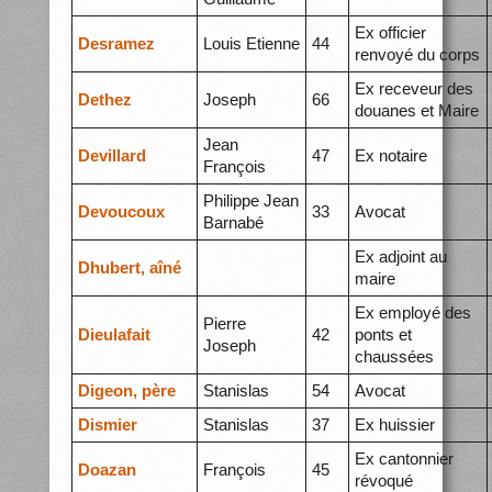
Ex officier
Desramez
Louis Etienne
44
renvoyé du corps
Ex receveur des
Dethez
Joseph
66
douanes et Maire
Jean
Devillard
47
Ex notaire
François
Philippe Jean
Devoucoux
33
Avocat
Barnabé
Ex adjoint au
Dhubert, aîné
maire
Ex employé des
Pierre
Dieulafait
42
ponts et
Joseph
chaussées
Digeon, père
Stanislas
54
Avocat
Dismier
Stanislas
37
Ex huissier
Ex cantonnier
Doazan
François
45
révoqué