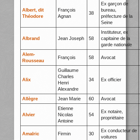
Ex garçon de
Albert, dit
François
bureau,
38
Théodore
Agnan
préfecture de la
Seine
Instituteur, ex
Albrand
Jean Joseph
58
capitaine de la
garde nationale
Alem-
François
58
Avocat
Rousseau
Guillaume
Charles
Alix
34
Ex officier
Henri
Alexandre
Allègre
Jean Marie
60
Avocat
Etienne
Ex notaire,
Alvier
Nicolas
54
propriétaire
Antoine
Ex conducteur de
Amalric
Firmin
30
voitures