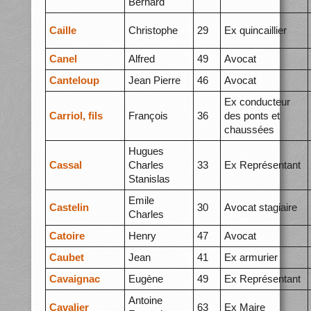
Bernard
Caille
Christophe
29
Ex quincaillier
Canel
Alfred
49
Avocat
Canteloup
Jean Pierre
46
Avocat
Ex conducteur
Carriol, fils
François
36
des ponts et
chaussées
Hugues
Cassal
Charles
33
Ex Représentant
Stanislas
Emile
Castelin
30
Avocat stagiaire
Charles
Catoire
Henry
47
Avocat
Caubet
Jean
41
Ex armurier
Cavaignac
Eugène
49
Ex Représentant
Antoine
Cavalier
63
Ex Maire