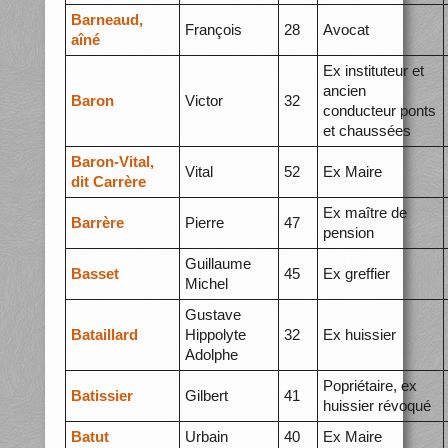
Barneaud,
François
28
Avocat
aîné
Ex instituteur et
ancien
Baron
Victor
32
conducteur ponts
et chaussées
Baron-Vital,
Vital
52
Ex Maire
dit Carrère
Ex maître de
Barrère
Pierre
47
pension
Guillaume
Basset
45
Ex greffier
Michel
Gustave
Bataillard
Hippolyte
32
Ex huissier
Adolphe
Popriétaire, ex
Batissier
Gilbert
41
huissier révoqué
Batut
Urbain
40
Ex Maire