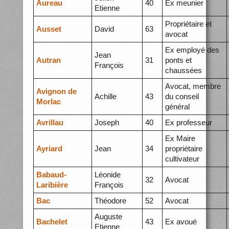
Aureau
40
Ex meunier
Etienne
Propriétaire et
Ausset
David
63
avocat
Ex employé des
Jean
Autran
31
ponts et
François
chaussées
Avocat, membre
Avignon de
Achille
43
du conseil
Morlac
général
Avrillau
Joseph
40
Ex professeur
Ex Maire
Ayriard
Jean
34
propriétaire
cultivateur
Babaud-
Léonide
32
Avocat
Laribière
François
Bac
Théodore
52
Avocat
Auguste
Bachelet
43
Ex avoué
Etienne