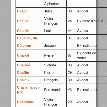
Alphonse
Cazot
Jules
30
Avocat
Victor
Cécille
24
Ex clerc d'avoué
François
Célarié
Louis
44
Avocat
Cellarier, fils
31
Avocat
Célonne
Joseph
Ex instituteur
Ex crieur de
Chabot
Pierre
67
vente
Chabrié
Victorin
38
Avocat
Chaffin
Pierre
29
Avocat
Chaleix
François
30
Avocat
Challemaison
Ferdinand
43
Ex instituteur
(de)
Victor
Chambard
29
Avocat
François