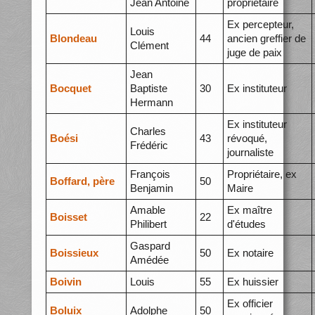
Jean Antoine
propriétaire
Ex percepteur,
Louis
Blondeau
44
ancien greffier de
Clément
juge de paix
Jean
Bocquet
Baptiste
30
Ex instituteur
Hermann
Ex instituteur
Charles
Boési
43
révoqué,
Frédéric
journaliste
François
Propriétaire, ex
Boffard, père
50
Benjamin
Maire
Amable
Ex maître
Boisset
22
Philibert
d'études
Gaspard
Boissieux
50
Ex notaire
Amédée
Boivin
Louis
55
Ex huissier
Ex officier
Boluix
Adolphe
50