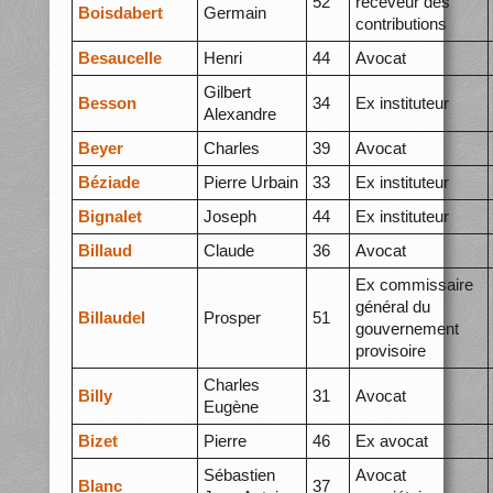
52
receveur des
Boisdabert
Germain
contributions
Besaucelle
Henri
44
Avocat
Gilbert
Besson
34
Ex instituteur
Alexandre
Beyer
Charles
39
Avocat
Béziade
Pierre Urbain
33
Ex instituteur
Bignalet
Joseph
44
Ex instituteur
Billaud
Claude
36
Avocat
Ex commissaire
général du
Billaudel
Prosper
51
gouvernement
provisoire
Charles
Billy
31
Avocat
Eugène
Bizet
Pierre
46
Ex avocat
Sébastien
Avocat
Blanc
37