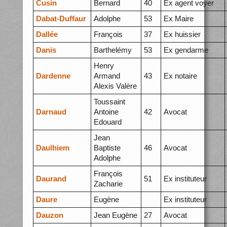
Cusin
Bernard
40
Ex agent voyer
Dabat-Duffaur
Adolphe
53
Ex Maire
Dallée
François
37
Ex huissier
Danis
Barthelémy
53
Ex gendarme
Henry
Dardenne
Armand
43
Ex notaire
Alexis Valère
Toussaint
Darnaud
Antoine
42
Avocat
Edouard
Jean
Daulhiem
Baptiste
46
Avocat
Adolphe
François
Daurand
51
Ex instituteur
Zacharie
Daure
Eugène
Ex instituteur
Dauzon
Jean Eugène
27
Avocat