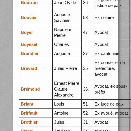
Boutron
Jean Ovide
36
justice de paix
Auguste
Bouvier
53
Ex notaire
Savinien
Napoléon
Boyer
47
Avocat
Pierre
Boysset
Charles
Avocat
Brandier
Auguste
27
Ex cantonnier
Ex conseiller de
Bravard
Jules Pierre
35
préfecture,
avocat
Ernest Pierre
Avocat, ex sous-
Brémond
Claude
36
préfet
Alexandre
Briant
Louis
51
Ex juge de paix
Briffault
Antoine
52
Ex avoué, avocat
Brothier
Jules
31
Avocat