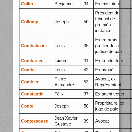
Collin
Benjamin
34
Ex instituteur
Président du
tribunal de
Collomp
Joseph
50
première
instance
Ex commis
Combaluzier
Louis
35
greffier de la
justice de paix
Combarieu
Isidore
31
Ex conducteur
Combe
Louis
42
Ex avoué
Pierre
Avocat, ex
Combier
53
Alexandre
Représentant
Constantin
Félix
37
Ex agent voyer
Propriétaire, ex
Conte
Joseph
50
juge de paix
Jean Xavier
Contessouse
39
Avocat
Gustave