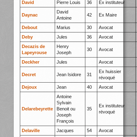
David
Pierre Louis
36
Ex instituteur
David
Daynac
42
Ex Maire
Antoine
Debout
Marius
30
Avocat
Deby
Jules
36
Avocat
Decazis de
Henry
30
Avocat
Lapeyrouse
Joseph
Deckher
Jules
Avocat
Ex huissier
Decret
Jean Isidore
31
révoqué
Dejoux
Jean
40
Avocat
Antoine
Sylvain
Ex instituteur
Delarebeyrette
Benoit ou
35
révoqué
Joseph
François
Delaville
Jacques
54
Avocat