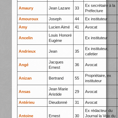
Ex secrétaire à la
Amaury
Jean Lazare
33
Préfecture
Amouroux
Joseph
44
Ex instituteur
Amy
Lucien Aimé
41
Avocat
Louis Honoré
Ancelin
Ex instituteur
Eugène
Ex instituteur,
Andrieux
Jean
35
cafetier
Jacques
Angé
36
Avocat
Ernest
Propriétaire, ex
Anizan
Bertrand
55
instituteur
Jean Marie
Ansas
29
Avocat
Aristide
Antérieu
Dieudonné
31
Avocat
Ex rédacteur du
Antoine
Ernest
30
Journal la Voix du