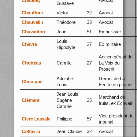
Chaudey
Avocat
Gustave
Chauffour
Victor
32
Avocat
Chauvelin
Théodore
33
Avocat
Chavanton
Jean
51
Ex huissier
Louis
Chèvre
27
Ex militaire
Hippolyte
Ancien gérant de
Chotteau
Camille
27
La Voix du
Proscrit
Adolphe
Gérant de La
Chouippe
Louis
Feuille du peuple
Jean Louis
Marchand de
Clément
Eugène
25
fruits, ex Ecrivain
Camille
Vice président du
Clerc Lassale
Philippe
57
tribunal
Colfavru
Jean Claude
32
Avocat