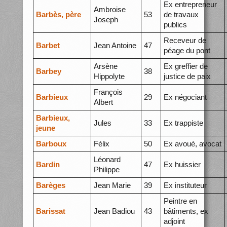
Ex entrepreneur
Ambroise
Barbès, père
53
de travaux
Joseph
publics
Receveur de
Barbet
Jean Antoine
47
péage du pont
Arsène
Ex greffier de
Barbey
38
Hippolyte
justice de paix
François
Barbieux
29
Ex négociant
Albert
Barbieux,
Jules
33
Ex trappiste
jeune
Barboux
Félix
50
Ex avoué, avocat
Léonard
Bardin
47
Ex huissier
Philippe
Barèges
Jean Marie
39
Ex instituteur
Peintre en
Barissat
Jean Badiou
43
bâtiments, ex
adjoint