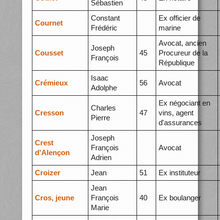
Sébastien
Constant
Ex officier de
Cournet
Frédéric
marine
Avocat, ancien
Joseph
Cousset
45
Procureur de la
François
République
Isaac
Crémieux
56
Avocat
Adolphe
Ex négociant en
Charles
Cresson
47
vins, agent
Pierre
d'assurances
Joseph
Crest
François
Avocat
d'Alençon
Adrien
Croizer
Jean
51
Ex instituteur
Jean
Cros, jeune
François
40
Ex boulanger
Marie