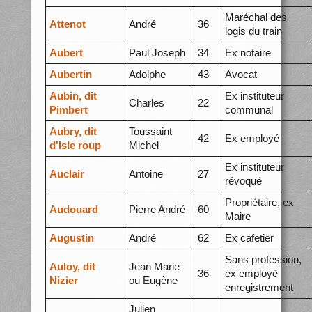
Maréchal des
Attenot
André
36
logis du train
Aubert
Paul Joseph
34
Ex notaire
Aubertin
Adolphe
43
Avocat
Aubin, dit
Ex instituteur
Charles
22
Pimbert
communal
Aubry, dit
Toussaint
42
Ex employé
d'Isle roup
Michel
Ex instituteur
Auclair
Antoine
27
révoqué
Propriétaire, ex
Audouard
Pierre André
60
Maire
Augustin
André
62
Ex cafetier
Sans profession,
Auloy, dit
Jean Marie
36
ex employé
Nizier
ou Eugène
enregistrement
Julien