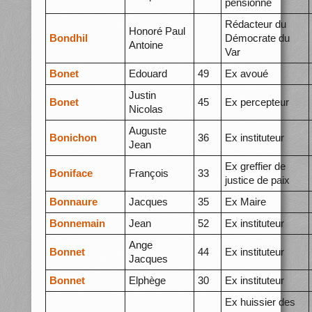
pensionné
Rédacteur du
Honoré Paul
Bondhil
Démocrate du
Antoine
Var
Bonet
Edouard
49
Ex avoué
Justin
Bonet
45
Ex percepteur
Nicolas
Auguste
Bonichon
36
Ex instituteur
Jean
Ex greffier de
Boniface
François
33
justice de paix
Bonnaure
Jacques
35
Ex Maire
Bonnemain
Jean
52
Ex instituteur
Ange
Bonnet
44
Ex instituteur
Jacques
Bonnet
Elphège
30
Ex instituteur
Ex huissier des