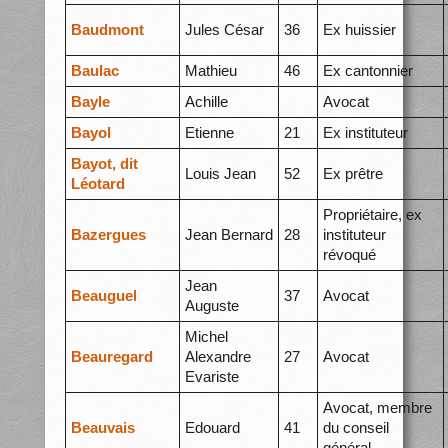
Baudmont
Jules César
36
Ex huissier
Baulac
Mathieu
46
Ex cantonnier
Bayle
Achille
Avocat
Bayol
Etienne
21
Ex instituteur
Bayot, dit
Louis Jean
52
Ex prêtre
Léotard
Propriétaire, ex
Bazergues
Jean Bernard
28
instituteur
révoqué
Jean
Beauguel
37
Avocat
Auguste
Michel
Beauregard
Alexandre
27
Avocat
Evariste
Avocat, membre
Beauvais
Edouard
41
du conseil
général