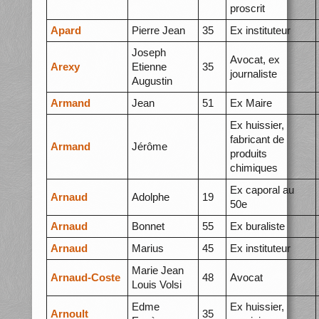
proscrit
Apard
Pierre Jean
35
Ex instituteur
Joseph
Avocat, ex
Arexy
Etienne
35
journaliste
Augustin
Armand
Jean
51
Ex Maire
Ex huissier,
fabricant de
Armand
Jérôme
produits
chimiques
Ex caporal au
Arnaud
Adolphe
19
50e
Arnaud
Bonnet
55
Ex buraliste
Arnaud
Marius
45
Ex instituteur
Marie Jean
Arnaud-Coste
48
Avocat
Louis Volsi
Edme
Ex huissier,
Arnoult
35