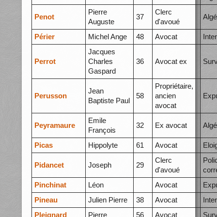
Pierre
Clerc
Penot
37
Algé
Auguste
d'avoué
Périer
Michel Ange
48
Avocat
Inte
Jacques
Perrot
Charles
36
Avocat ex
Surv
Gaspard
Propriétaire,
Jean
Perusson
58
ancien
Expu
Baptiste Paul
avocat
Emile
Peyramaure
32
Ex avocat
Algé
François
Picas
Hippolyte
61
Avocat
Elo
Clerc
Poli
Pidancet
Joseph
29
d'avoué
corr
Pinchinat
Léon
Avocat
Expu
Pineau
Julien Pierre
38
Avocat
Inte
Pleignard
Pierre
56
Avocat
Surv