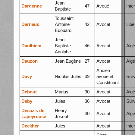
Jean
Dardenne
47
Avoué
Inte
Baptiste
Toussaint
Darnaud
Antoine
42
Avocat
Libe
Edouard
Jean
Daulhiem
Baptiste
46
Avocat
Algé
Adolphe
Dauzon
Jean Eugène
27
Avocat
Algé
Ancien
Davy
Nicolas Jules
39
avoué et
Surv
Constituant
Debout
Marius
30
Avocat
Algé
Deby
Jules
36
Avocat
Surv
Decazis de
Henry
30
Avocat
Algé
Lapeyrouse
Joseph
Deckher
Jules
Avocat
Inte