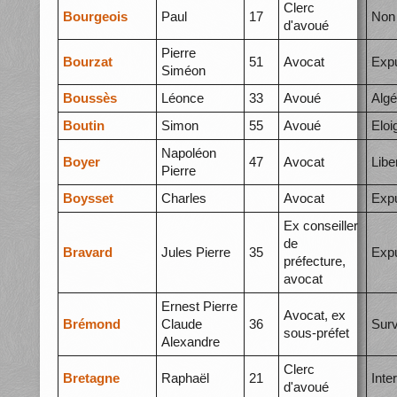
Clerc
Bourgeois
Paul
17
Non 
d'avoué
Pierre
Bourzat
51
Avocat
Expu
Siméon
Boussès
Léonce
33
Avoué
Algé
Boutin
Simon
55
Avoué
Elo
Napoléon
Boyer
47
Avocat
Libe
Pierre
Boysset
Charles
Avocat
Expu
Ex conseiller
de
Bravard
Jules Pierre
35
Expu
préfecture,
avocat
Ernest Pierre
Avocat, ex
Brémond
Claude
36
Surv
sous-préfet
Alexandre
Clerc
Bretagne
Raphaël
21
Inte
d'avoué