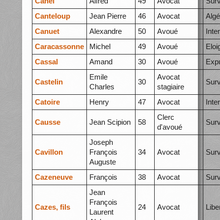
Canel
Alfred
49
Avocat
Surv
Canteloup
Jean Pierre
46
Avocat
Algé
Canuet
Alexandre
50
Avoué
Inte
Caracassonne
Michel
49
Avoué
Elo
Cassal
Amand
30
Avoué
Expu
Emile
Avocat
Castelin
30
Surv
Charles
stagiaire
Catoire
Henry
47
Avocat
Inte
Clerc
Causse
Jean Scipion
58
Surv
d'avoué
Joseph
Cavillon
François
34
Avocat
Surv
Auguste
Cazeneuve
François
38
Avocat
Surv
Jean
François
Cazes, fils
24
Avocat
Libe
Laurent