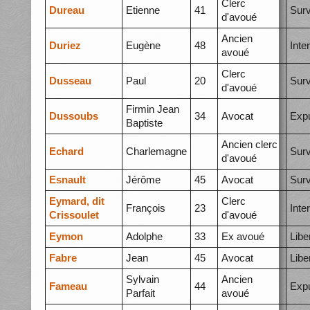
Clerc
Dureau
Etienne
41
Surv
d'avoué
Ancien
Duriez
Eugène
48
Inte
avoué
Clerc
Dusseau
Paul
20
Surv
d'avoué
Firmin Jean
Dussoubs
34
Avocat
Expu
Baptiste
Ancien clerc
Echard
Charlemagne
Surv
d'avoué
Esnault
Jérôme
45
Avocat
Surv
Eymard, dit
Clerc
François
23
Inte
Crissoulet
d'avoué
Eymon
Adolphe
33
Ex avoué
Libe
Fabre
Jean
45
Avocat
Libe
Sylvain
Ancien
Fameau
44
Expu
Parfait
avoué