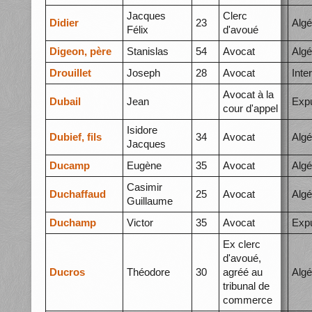
Jacques
Clerc
Didier
23
Algé
Félix
d'avoué
Digeon, père
Stanislas
54
Avocat
Algé
Drouillet
Joseph
28
Avocat
Inte
Avocat à la
Dubail
Jean
Expu
cour d'appel
Isidore
Dubief, fils
34
Avocat
Algé
Jacques
Ducamp
Eugène
35
Avocat
Algé
Casimir
Duchaffaud
25
Avocat
Algé
Guillaume
Duchamp
Victor
35
Avocat
Expu
Ex clerc
d'avoué,
Ducros
Théodore
30
agréé au
Algé
tribunal de
commerce