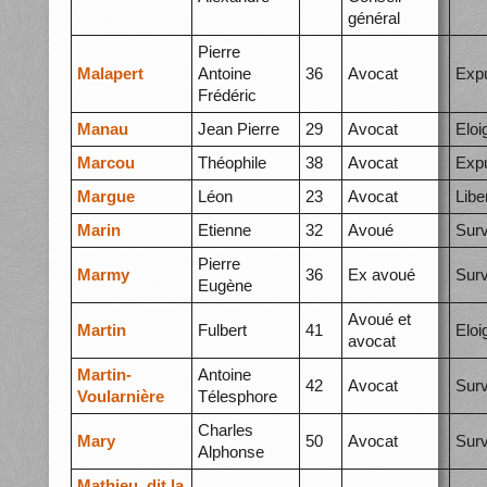
général
Pierre
Malapert
Antoine
36
Avocat
Expu
Frédéric
Manau
Jean Pierre
29
Avocat
Elo
Marcou
Théophile
38
Avocat
Expu
Margue
Léon
23
Avocat
Libe
Marin
Etienne
32
Avoué
Surv
Pierre
Marmy
36
Ex avoué
Surv
Eugène
Avoué et
Martin
Fulbert
41
Elo
avocat
Martin-
Antoine
42
Avocat
Surv
Voularnière
Télesphore
Charles
Mary
50
Avocat
Surv
Alphonse
Mathieu, dit la