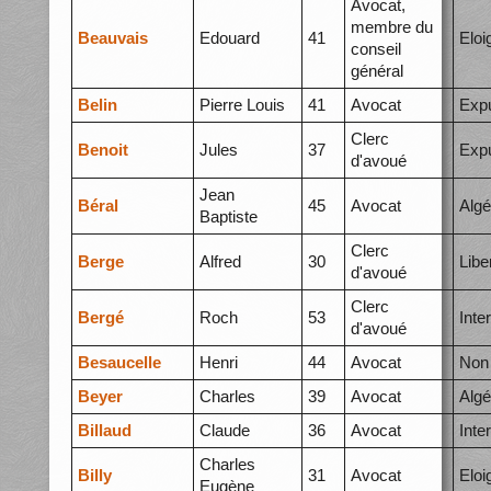
Avocat,
membre du
Beauvais
Edouard
41
Elo
conseil
général
Belin
Pierre Louis
41
Avocat
Expu
Clerc
Benoit
Jules
37
Expu
d'avoué
Jean
Béral
45
Avocat
Algé
Baptiste
Clerc
Berge
Alfred
30
Libe
d'avoué
Clerc
Bergé
Roch
53
Inte
d'avoué
Besaucelle
Henri
44
Avocat
Non 
Beyer
Charles
39
Avocat
Algé
Billaud
Claude
36
Avocat
Inte
Charles
Billy
31
Avocat
Elo
Eugène