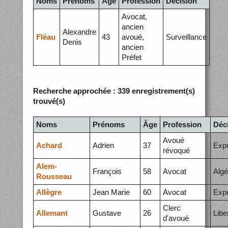
Noms
Prénoms
Âge
Profession
Décision
Avocat,
ancien
Alexandre
Fléau
43
avoué,
Surveillance
Denis
ancien
Préfet
Recherche approchée : 339 enregistrement(s)
trouvé(s)
Noms
Prénoms
Âge
Profession
Déc
Avoué
Achard
Adrien
37
Expu
révoqué
Alem-
François
58
Avocat
Algé
Rousseau
Allègre
Jean Marie
60
Avocat
Expu
Clerc
Allemant
Gustave
26
Libe
d'avoué