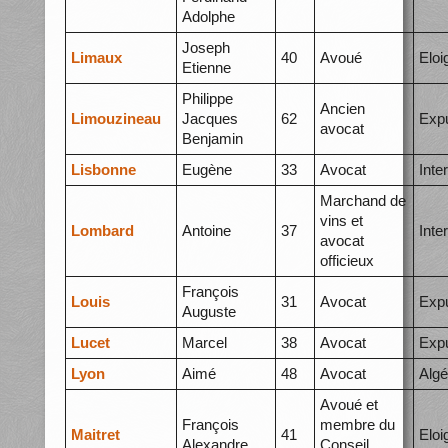
Adolphe
Joseph
Limaux
40
Avoué
Elo
Etienne
Philippe
Ancien
Limouzineau
Jacques
62
Expu
avocat
Benjamin
Lisbonne
Eugène
33
Avocat
Inte
Marchand de
vins et
Lombard
Antoine
37
Inte
avocat
officieux
François
Louis
31
Avocat
Expu
Auguste
Lucet
Marcel
38
Avocat
Expu
Lyon
Aimé
48
Avocat
Algé
Avoué et
François
membre du
Maitret
41
Elo
Alexandre
Conseil