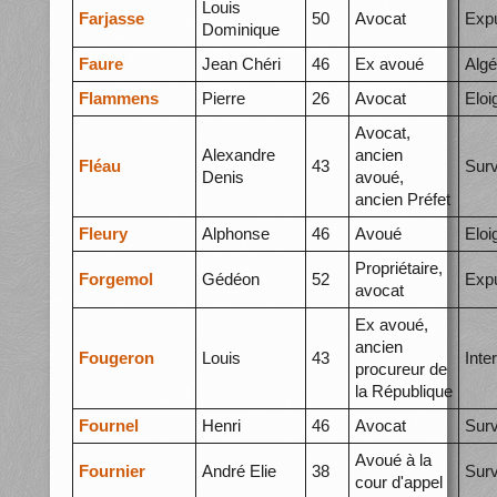
Louis
Farjasse
50
Avocat
Expu
Dominique
Faure
Jean Chéri
46
Ex avoué
Algé
Flammens
Pierre
26
Avocat
Elo
Avocat,
Alexandre
ancien
Fléau
43
Surv
Denis
avoué,
ancien Préfet
Fleury
Alphonse
46
Avoué
Elo
Propriétaire,
Forgemol
Gédéon
52
Expu
avocat
Ex avoué,
ancien
Fougeron
Louis
43
Inte
procureur de
la République
Fournel
Henri
46
Avocat
Surv
Avoué à la
Fournier
André Elie
38
Surv
cour d'appel