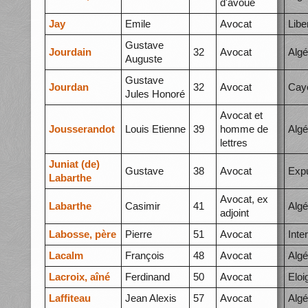
d'avoué
Jay
Emile
Avocat
Libe
Gustave
Jourdain
32
Avocat
Algé
Auguste
Gustave
Jourdan
32
Avocat
Cay
Jules Honoré
Avocat et
Jousserandot
Louis Etienne
39
homme de
Algé
lettres
Juniat (de)
Gustave
38
Avocat
Expu
Labarthe
Avocat, ex
Labarthe
Casimir
41
Algé
adjoint
Labosse, père
Pierre
51
Avocat
Inte
Lacalm
François
48
Avocat
Algé
Lacroix, aîné
Ferdinand
50
Avocat
Elo
Laffiteau
Jean Alexis
57
Avocat
Algé