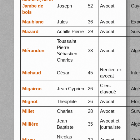
Jambe de
Joseph
52
Avocat
Cay
bois
Maublanc
Jules
36
Avocat
Expu
Mazard
Achille Pierre
29
Avocat
Surv
Toussaint
Pierre
Mérandon
33
Avocat
Algé
Sébastien
Charles
Rentier, ex
Michaud
César
45
Inte
avocat
Clerc
Migairon
Jean Cyprien
26
Algé
d'avoué
Mignot
Théophile
26
Avocat
Elo
Millet
Charles
28
Avocat
Surv
Jean
Avocat et
Millière
35
Algé
Baptiste
journaliste
Nicolas
Miroy
32
Avocat
Algé