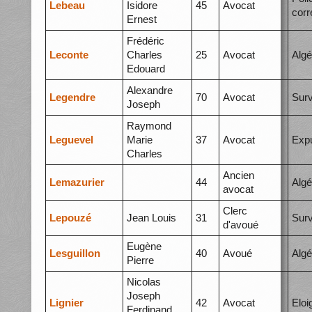
Lebeau
Isidore
45
Avocat
corr
Ernest
Frédéric
Leconte
Charles
25
Avocat
Algé
Edouard
Alexandre
Legendre
70
Avocat
Surv
Joseph
Raymond
Leguevel
Marie
37
Avocat
Expu
Charles
Ancien
Lemazurier
44
Algé
avocat
Clerc
Lepouzé
Jean Louis
31
Surv
d'avoué
Eugène
Lesguillon
40
Avoué
Algé
Pierre
Nicolas
Joseph
Lignier
42
Avocat
Elo
Ferdinand