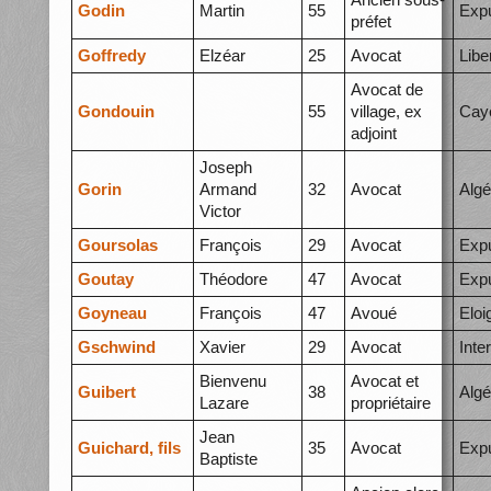
Godin
Martin
55
Expu
préfet
Goffredy
Elzéar
25
Avocat
Libe
Avocat de
Gondouin
55
village, ex
Cay
adjoint
Joseph
Gorin
Armand
32
Avocat
Algé
Victor
Goursolas
François
29
Avocat
Expu
Goutay
Théodore
47
Avocat
Expu
Goyneau
François
47
Avoué
Elo
Gschwind
Xavier
29
Avocat
Inte
Bienvenu
Avocat et
Guibert
38
Algé
Lazare
propriétaire
Jean
Guichard, fils
35
Avocat
Expu
Baptiste