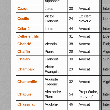
Alphonse
Cazot
Jules
30
Avocat
Inte
Victor
Ex clerc
Cécille
24
Libe
François
d'avoué
Célarié
Louis
44
Avocat
Inte
Cellarier, fils
31
Avocat
Libe
Chabrié
Victorin
38
Avocat
Elo
Chaffin
Pierre
29
Avocat
Algé
Chaleix
François
30
Avocat
Surv
Victor
Chambard
29
Avocat
Inte
François
Auguste
Chantenille
32
Avocat
Algé
Frédéric
Alexandre
Propriétaire,
Chapuis
54
Inte
Pierre
ex avoué
Chassinat
Adolphe
46
Avocat
Inte