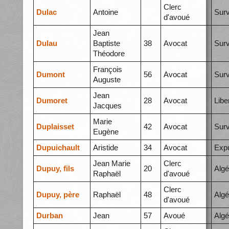
Clerc
Dulac
Antoine
Surv
d'avoué
Jean
Dulau
Baptiste
38
Avocat
Surv
Théodore
François
Dumont
56
Avocat
Surv
Auguste
Jean
Dumoret
28
Avocat
Libe
Jacques
Marie
Duplaisset
42
Avocat
Surv
Eugène
Dupuichault
Aristide
34
Avocat
Expu
Jean Marie
Clerc
Dupuy, fils
20
Algé
Raphaël
d'avoué
Clerc
Dupuy, père
Raphaël
48
Algé
d'avoué
Durban
Jean
57
Avoué
Algé