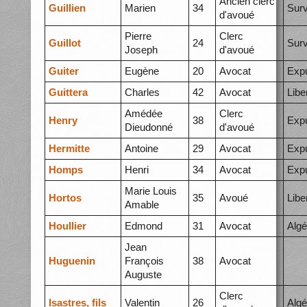
Ancien clerc
Guillien
Marien
34
Surv
d'avoué
Pierre
Clerc
Guillot
24
Surv
Joseph
d'avoué
Guiter
Eugène
20
Avocat
Expu
Guittera
Charles
42
Avocat
Libe
Amédée
Clerc
Henry
38
Expu
Dieudonné
d'avoué
Hermitte
Antoine
29
Avocat
Expu
Homps
Henri
34
Avocat
Expu
Marie Louis
Hortos
35
Avoué
Libe
Amable
Houllier
Edmond
31
Avocat
Algé
Jean
Huguenin
François
38
Avocat
Auguste
Clerc
Isastres, fils
Valentin
26
Algé