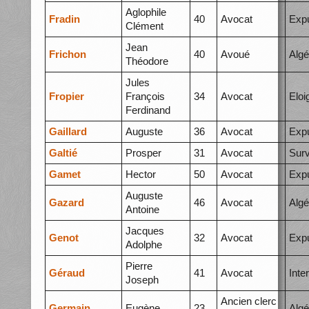
Aglophile
Fradin
40
Avocat
Expu
Clément
Jean
Frichon
40
Avoué
Algé
Théodore
Jules
Fropier
François
34
Avocat
Elo
Ferdinand
Gaillard
Auguste
36
Avocat
Expu
Galtié
Prosper
31
Avocat
Surv
Gamet
Hector
50
Avocat
Expu
Auguste
Gazard
46
Avocat
Algé
Antoine
Jacques
Genot
32
Avocat
Expu
Adolphe
Pierre
Géraud
41
Avocat
Inte
Joseph
Ancien clerc
Germain
Eugène
23
Algé