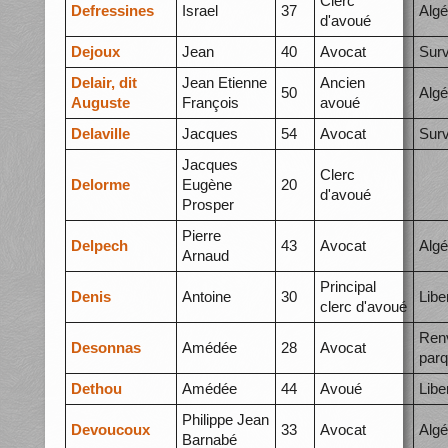
Clerc
Defressines
Israel
37
Algé
d'avoué
Dejoux
Jean
40
Avocat
Surv
Delair, dit
Jean Etienne
Ancien
50
Algé
Auguste
François
avoué
Delaville
Jacques
54
Avocat
Surv
Jacques
Clerc
Delorme
Eugène
20
d'avoué
Prosper
Pierre
Delpech
43
Avocat
Algé
Arnaud
Principal
Denis
Antoine
30
Libe
clerc d'avoué
Ren
Desonnas
Amédée
28
Avocat
parq
Dethou
Amédée
44
Avoué
Libe
Philippe Jean
Devoucoux
33
Avocat
Algé
Barnabé