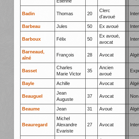
Etienne
Clerc
Badin
Thomas
20
Inte
d'avoué
Barbeau
Jules
50
Ex avoué
Inte
Ex avoué,
Barboux
Félix
50
Inte
avocat
Barneaud,
François
28
Avocat
Algé
aîné
Charles
Ancien
Basset
35
Expu
Marie Victor
avoué
Bayle
Achille
Avocat
Algé
Jean
Beauguel
37
Avocat
Non 
Auguste
Beaume
Jean
31
Avoué
Algé
Michel
Beauregard
Alexandre
27
Avocat
Inte
Evariste