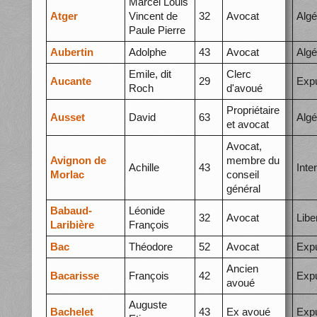
Marcel Louis
Atger
Vincent de
32
Avocat
Algé
Paule Pierre
Aubertin
Adolphe
43
Avocat
Algé
Emile, dit
Clerc
Aucante
29
Expu
Roch
d'avoué
Propriétaire
Ausset
David
63
Algé
et avocat
Avocat,
Avignon de
membre du
Achille
43
Inte
Morlac
conseil
général
Babaud-
Léonide
32
Avocat
Libe
Laribière
François
Bac
Théodore
52
Avocat
Expu
Ancien
Bacarisse
François
42
Expu
avoué
Auguste
Bachelet
43
Ex avoué
Expu