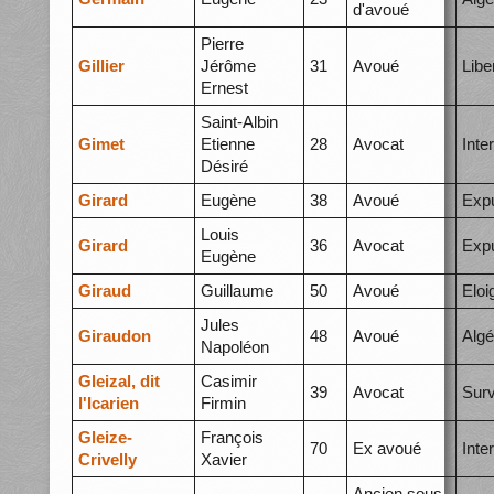
d'avoué
Pierre
Gillier
Jérôme
31
Avoué
Libe
Ernest
Saint-Albin
Gimet
Etienne
28
Avocat
Inte
Désiré
Girard
Eugène
38
Avoué
Expu
Louis
Girard
36
Avocat
Expu
Eugène
Giraud
Guillaume
50
Avoué
Elo
Jules
Giraudon
48
Avoué
Algé
Napoléon
Gleizal, dit
Casimir
39
Avocat
Surv
l'Icarien
Firmin
Gleize-
François
70
Ex avoué
Inte
Crivelly
Xavier
Ancien sous-