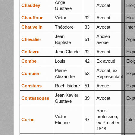
Ange
Chaudey
Avocat
Elo
Gustave
Chauffour
Victor
32
Avocat
Elo
Chauvelin
Théodore
33
Avocat
Inte
Jean
Ancien
Chevalier
51
Algé
Baptiste
avoué
Colfavru
Jean Claude
32
Avocat
Expu
Combe
Louis
42
Ex avoué
Elo
Pierre
Avocat, ex
Combier
53
Expu
Alexandre
Représentant
Constans
Roch Isidore
51
Avoué
Expu
Jean Xavier
Contessouse
39
Avocat
Expu
Gustave
Sans
Victor
profession,
Corne
47
Inte
Etienne
ex Préfet en
1848