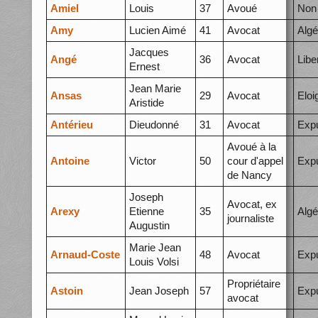
Amiel
Louis
37
Avoué
Non 
Amy
Lucien Aimé
41
Avocat
Algé
Jacques
Angé
36
Avocat
Libe
Ernest
Jean Marie
Ansas
29
Avocat
Elo
Aristide
Antérieu
Dieudonné
31
Avocat
Expu
Avoué à la
Antoine
Victor
50
cour d'appel
Expu
de Nancy
Joseph
Avocat, ex
Arexy
Etienne
35
Algé
journaliste
Augustin
Marie Jean
Arnaud-Coste
48
Avocat
Expu
Louis Volsi
Propriétaire
Astoin
Jean Joseph
57
Expu
avocat