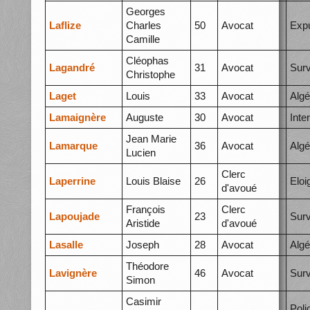
Georges
Laflize
Charles
50
Avocat
Expu
Camille
Cléophas
Lagandré
31
Avocat
Surv
Christophe
Laget
Louis
33
Avocat
Algé
Lamaignère
Auguste
30
Avocat
Inte
Jean Marie
Lamarque
36
Avocat
Algé
Lucien
Clerc
Laperrine
Louis Blaise
26
Elo
d'avoué
François
Clerc
Lapoujade
23
Surv
Aristide
d'avoué
Lasalle
Joseph
28
Avocat
Algé
Théodore
Lavignère
46
Avocat
Surv
Simon
Casimir
Poli