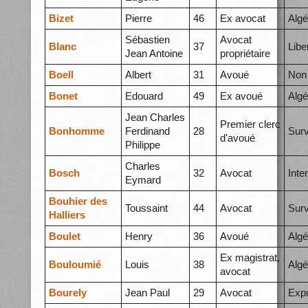
Bizet
Pierre
46
Ex avocat
Algé
Sébastien
Avocat
Blanc
37
Libe
Jean Antoine
propriétaire
Boell
Albert
31
Avoué
Non 
Bonet
Edouard
49
Ex avoué
Algé
Jean Charles
Premier clerc
Bonhomme
Ferdinand
28
Surv
d'avoué
Philippe
Charles
Bosch
32
Avocat
Inte
Eymard
Bouhier des
Toussaint
44
Avocat
Surv
Halliers
Boulet
Henry
36
Avoué
Algé
Ex magistrat,
Bouloumié
Louis
38
Algé
avocat
Bourely
Jean Paul
29
Avocat
Expu