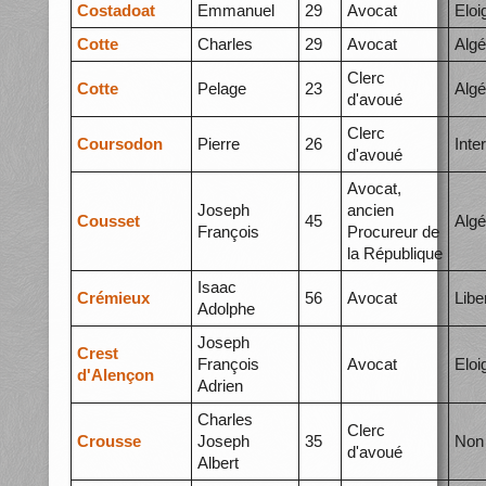
Costadoat
Emmanuel
29
Avocat
Elo
Cotte
Charles
29
Avocat
Algé
Clerc
Cotte
Pelage
23
Algé
d'avoué
Clerc
Coursodon
Pierre
26
Inte
d'avoué
Avocat,
Joseph
ancien
Cousset
45
Algé
François
Procureur de
la République
Isaac
Crémieux
56
Avocat
Libe
Adolphe
Joseph
Crest
François
Avocat
Elo
d'Alençon
Adrien
Charles
Clerc
Crousse
Joseph
35
Non 
d'avoué
Albert