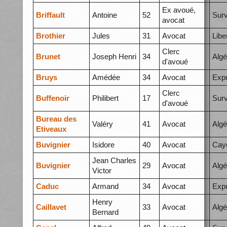
Ex avoué,
Briffault
Antoine
52
Surv
avocat
Brothier
Jules
31
Avocat
Libe
Clerc
Brunet
Joseph Henri
34
Algé
d'avoué
Bruys
Amédée
34
Avocat
Expu
Clerc
Buffenoir
Philibert
17
Surv
d'avoué
Bureau des
Valéry
41
Avocat
Algé
Etiveaux
Buvignier
Isidore
40
Avocat
Cay
Jean Charles
Buvignier
29
Avocat
Algé
Victor
Caduc
Armand
34
Avocat
Expu
Henry
Caillavet
33
Avocat
Algé
Bernard