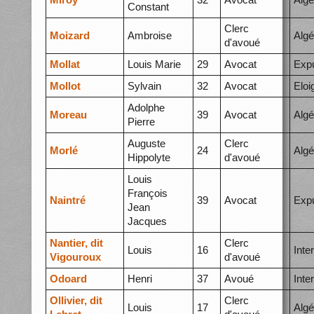
Constant
Clerc
Moizard
Ambroise
Algé
d'avoué
Mollat
Louis Marie
29
Avocat
Expu
Mollot
Sylvain
32
Avocat
Elo
Adolphe
Moreau
39
Avocat
Algé
Pierre
Auguste
Clerc
Morlé
24
Algé
Hippolyte
d'avoué
Louis
François
Naintré
39
Avocat
Expu
Jean
Jacques
Nantier, dit
Clerc
Louis
16
Inte
Vigouroux
d'avoué
Odoard
Henri
37
Avoué
Inte
Ollivier, dit
Clerc
Louis
17
Algé