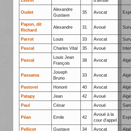
Lebret
d'avoué
Alexandre
Oudet
35
Avocat
Expu
Gustave
Papon, dit
Alexandre
31
Avoué
Surv
Richard
Parrot
Louis
33
Avocat
Surv
Pascal
Charles Vital
35
Avoué
Inte
Louis Jean
Pascal
38
Avocat
Algé
François
Joseph
Passama
33
Avocat
Algé
Bruno
Pastoret
Honoré
40
Avocat
Algé
Patapy
Jean
42
Avoué
Algé
Paul
César
Avoué
Sans
Avoué à la
Péan
Emile
42
Expu
cour d'appel
Pellicot
Gustave
34
Avocat
Algé