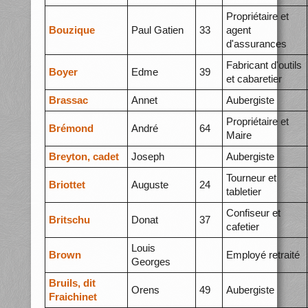
Propriétaire et
Bouzique
Paul Gatien
33
agent
d'assurances
Fabricant d'outils
Boyer
Edme
39
et cabaretier
Brassac
Annet
Aubergiste
Propriétaire et
Brémond
André
64
Maire
Breyton, cadet
Joseph
Aubergiste
Tourneur et
Briottet
Auguste
24
tabletier
Confiseur et
Britschu
Donat
37
cafetier
Louis
Brown
Employé retraité
Georges
Bruils, dit
Orens
49
Aubergiste
Fraichinet