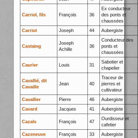
Ex conducteur
Carriol, fils
François
36
des ponts et
chaussées
Carriot
Joseph
44
Aubergiste
Conducteur des
Joseph
Castaing
36
ponts et
Achille
chaussées
Sabotier et
Caurier
Louis
31
chapelier
Traceur de
Cavallié, dit
Jean
40
pierres et
Cavaille
cultivateur
Cavallier
Pierre
46
Aubergiste
Cavard
Jacques
41
Aubergiste
Ourdisseur et
Cazals
François
47
cafetier
Cazeneuve
François
33
Aubergiste