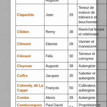
Auguste
Teneur de
maison de
Claparède
Jean
39
tolérance et
bouchonnier
Maréchal ferrant
Clédon
Remy
38
et vétérinaire
Vannier et
Clément
Etienne
28
manoeuvre
Tanneur et
Clément
Félix
30
corroyeur
Cleyssac
Auguste
38
Aubergiste
Sabotier et
Coffre
Jacques
35
aubergiste
Cohendy, dit La
Cultivateur,
François
50
Cappe
aubergiste
Combe
Alexis
39
Aubergiste
Conduzorgues
Paul David
Propriétaire et