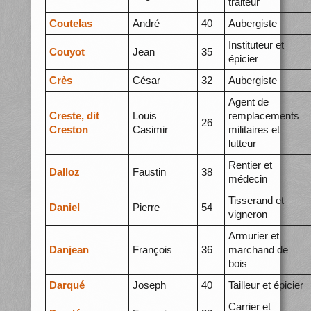
traiteur
Coutelas
André
40
Aubergiste
Instituteur et
Couyot
Jean
35
épicier
Crès
César
32
Aubergiste
Agent de
Creste, dit
Louis
remplacements
26
Creston
Casimir
militaires et
lutteur
Rentier et
Dalloz
Faustin
38
médecin
Tisserand et
Daniel
Pierre
54
vigneron
Armurier et
Danjean
François
36
marchand de
bois
Darqué
Joseph
40
Tailleur et épicier
Carrier et