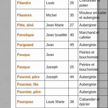
Chiffonnier et
Filandre
Louis
26
potier
Mouleur en sable
Filastres
Michel
35
et aubergiste
Fitte, aîné
Jean Marie
27
Aubergiste
Marchand et
Fonsèque
Jean Israélite
40
cafetier
Forgeaud
Jean
49
Aubergiste
Peintre et
Fouque
Jean
bouchonnier
Peintre et
Fouque
Joseph
25
bouchonnier
Fournel, père
Joseph
44
Aubergiste
Fournier, fils
Aubergiste
Fournier, père
Aubergiste
Cabaretier et
Fourquez
Louis Marie
38
épicier