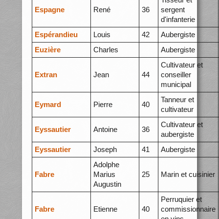
Espagne
René
36
sergent
d'infanterie
Espérandieu
Louis
42
Aubergiste
Euzière
Charles
Aubergiste
Cultivateur et
Extran
Jean
44
conseiller
municipal
Tanneur et
Eymard
Pierre
40
cultivateur
Cultivateur et
Eyssautier
Antoine
36
aubergiste
Eyssautier
Joseph
41
Aubergiste
Adolphe
Fabre
Marius
25
Marin et cuisinier
Augustin
Perruquier et
Fabre
Etienne
40
commissionnaire
en vins