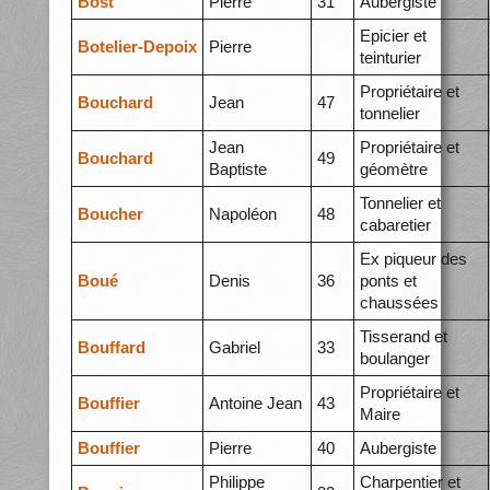
Bost
Pierre
31
Aubergiste
Epicier et
Botelier-Depoix
Pierre
teinturier
Propriétaire et
Bouchard
Jean
47
tonnelier
Jean
Propriétaire et
Bouchard
49
Baptiste
géomètre
Tonnelier et
Boucher
Napoléon
48
cabaretier
Ex piqueur des
Boué
Denis
36
ponts et
chaussées
Tisserand et
Bouffard
Gabriel
33
boulanger
Propriétaire et
Bouffier
Antoine Jean
43
Maire
Bouffier
Pierre
40
Aubergiste
Philippe
Charpentier et