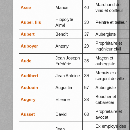
Marchand de
Asse
Marius
40
vins et coiffeur
Hippolyte
Aubel, fils
39
Peintre et tailleur
Aimé
Aubert
Benoît
37
Aubergiste
Propriétaire et
Auboyer
Antony
29
ingénieur civil
Jean Joseph
Maçon et
Aude
36
Frédéric
aubergiste
Menuisier et
Audibert
Jean Antoine
39
sergent de ville
Audouin
Augustin
57
Aubergiste
Boucher et
Augery
Etienne
33
cabaretier
Propriétaire et
Ausset
David
63
avocat
Ex employé des
Jean