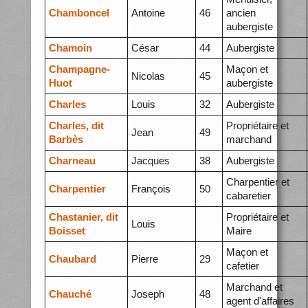
Chamboncel
Antoine
46
ancien
aubergiste
Chamoin
César
44
Aubergiste
Champagne-
Maçon et
Nicolas
45
Huot
aubergiste
Charles
Louis
32
Aubergiste
Charles, dit
Propriétaire et
Jean
49
Barbès
marchand
Charneau
Jacques
38
Aubergiste
Charpentier et
Charpentier
François
50
cabaretier
Chastanier, dit
Propriétaire et
Louis
Boisset
Maire
Maçon et
Chaubard
Pierre
29
cafetier
Marchand et
Chauché
Joseph
48
agent d'affaires