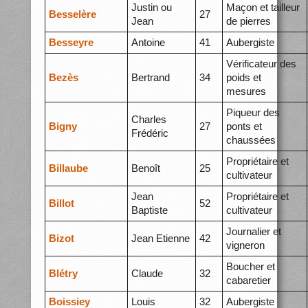
Justin ou
Maçon et tailleur
Besselère
27
Jean
de pierres
Besseyre
Antoine
41
Aubergiste
Vérificateur des
Bezès
Bertrand
34
poids et
mesures
Piqueur des
Charles
Bigny
27
ponts et
Frédéric
chaussées
Propriétaire et
Billaube
Benoît
25
cultivateur
Jean
Propriétaire et
Billot
52
Baptiste
cultivateur
Journalier et
Bizot
Jean Etienne
42
vigneron
Boucher et
Blétry
Claude
32
cabaretier
Boissiey
Louis
32
Aubergiste