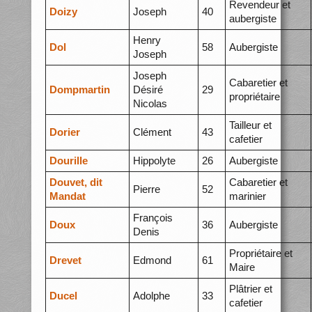
Revendeur et
Doizy
Joseph
40
aubergiste
Henry
Dol
58
Aubergiste
Joseph
Joseph
Cabaretier et
Dompmartin
Désiré
29
propriétaire
Nicolas
Tailleur et
Dorier
Clément
43
cafetier
Dourille
Hippolyte
26
Aubergiste
Douvet, dit
Cabaretier et
Pierre
52
Mandat
marinier
François
Doux
36
Aubergiste
Denis
Propriétaire et
Drevet
Edmond
61
Maire
Plâtrier et
Ducel
Adolphe
33
cafetier