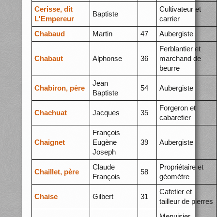
Cerisse, dit
Cultivateur et
Baptiste
L'Empereur
carrier
Chabaud
Martin
47
Aubergiste
Ferblantier et
Chabaut
Alphonse
36
marchand de
beurre
Jean
Chabiron, père
54
Aubergiste
Baptiste
Forgeron et
Chachuat
Jacques
35
cabaretier
François
Chaignet
Eugène
39
Aubergiste
Joseph
Claude
Propriétaire et
Chaillet, père
58
François
géomètre
Cafetier et
Chaise
Gilbert
31
tailleur de pierres
Menuisier,