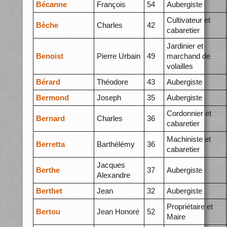
Bécanne
François
54
Aubergiste
Cultivateur et
Bèche
Charles
42
cabaretier
Jardinier et
Benoist
Pierre Urbain
49
marchand de
volailles
Bérard
Théodore
43
Aubergiste
Bermond
Joseph
35
Aubergiste
Cordonnier et
Bernard
Charles
36
cabaretier
Machiniste et
Berretta
Barthélémy
36
cabaretier
Jacques
Berthe
37
Aubergiste
Alexandre
Berthet
Jean
32
Aubergiste
Propriétaire et
Bertou
Jean Honoré
52
Maire