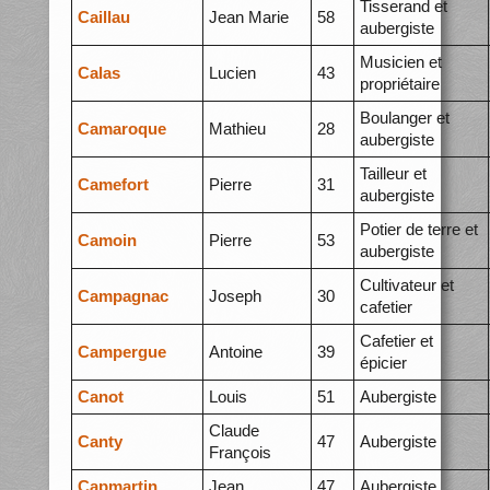
Tisserand et
Caillau
Jean Marie
58
aubergiste
Musicien et
Calas
Lucien
43
propriétaire
Boulanger et
Camaroque
Mathieu
28
aubergiste
Tailleur et
Camefort
Pierre
31
aubergiste
Potier de terre et
Camoin
Pierre
53
aubergiste
Cultivateur et
Campagnac
Joseph
30
cafetier
Cafetier et
Campergue
Antoine
39
épicier
Canot
Louis
51
Aubergiste
Claude
Canty
47
Aubergiste
François
Capmartin
Jean
47
Aubergiste