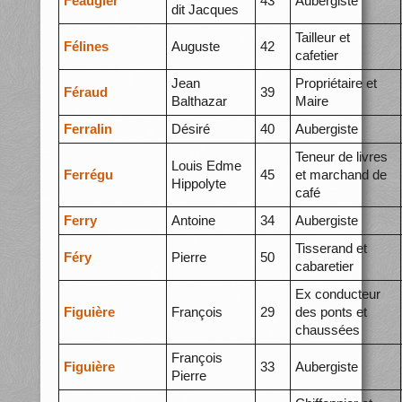
Feaugier
43
Aubergiste
dit Jacques
Tailleur et
Félines
Auguste
42
cafetier
Jean
Propriétaire et
Féraud
39
Balthazar
Maire
Ferralin
Désiré
40
Aubergiste
Teneur de livres
Louis Edme
Ferrégu
45
et marchand de
Hippolyte
café
Ferry
Antoine
34
Aubergiste
Tisserand et
Féry
Pierre
50
cabaretier
Ex conducteur
Figuière
François
29
des ponts et
chaussées
François
Figuière
33
Aubergiste
Pierre