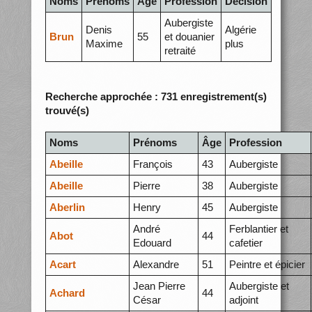
Noms
Prénoms
Âge
Profession
Décision
Aubergiste
Denis
Algérie
Brun
55
et douanier
Maxime
plus
retraité
Recherche approchée : 731 enregistrement(s)
trouvé(s)
Noms
Prénoms
Âge
Profession
Abeille
François
43
Aubergiste
Abeille
Pierre
38
Aubergiste
Aberlin
Henry
45
Aubergiste
André
Ferblantier et
Abot
44
Edouard
cafetier
Acart
Alexandre
51
Peintre et épicier
Jean Pierre
Aubergiste et
Achard
44
César
adjoint