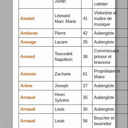
Justin
cafetier
Violoniste et
Léonard
Amelot
41
maître de
Marc Marie
musique
Anduran
Pierre
42
Aubergiste
Anouge
Lazare
35
Aubergiste
Commissaire
Toussaint
Ansard
38
priseur et
Napoléon
brasseur
Propriétaire et
Antonin
Zacharie
61
Maire
Arène
Joseph
27
Aubergiste
Henri
Arnaud
35
Aubergiste
Sylvère
Arnaud
Louis
30
Aubergiste
Boucher et
Arnaud
Louis
56
bourrelier