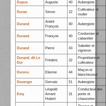
Dupux
Auguste
40
Aubergiste
Cultivateur et
Duran
Simon
22
roulier
André
Durand
40
Aubergiste
François
Cordonnier et
Durand
François
40
cabaretier
Sabotier et
Durand
Pierre
43
vigneron
Durand, dit Le
Propriétaire et
Frédéric
32
Dur
cultivateur
Maçon et
Durecu
Etienne
44
blanchisseur
Duverger
Gervais
51
Aubergiste
Léopold
Conducteur des
Emy
Amant
31
ponts et
Hubert
chaussées
Tisseur et