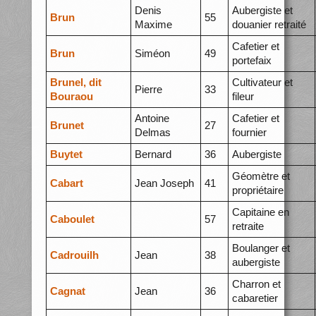
Denis
Aubergiste et
Brun
55
Maxime
douanier retraité
Cafetier et
Brun
Siméon
49
portefaix
Brunel, dit
Cultivateur et
Pierre
33
Bouraou
fileur
Antoine
Cafetier et
Brunet
27
Delmas
fournier
Buytet
Bernard
36
Aubergiste
Géomètre et
Cabart
Jean Joseph
41
propriétaire
Capitaine en
Caboulet
57
retraite
Boulanger et
Cadrouilh
Jean
38
aubergiste
Charron et
Cagnat
Jean
36
cabaretier