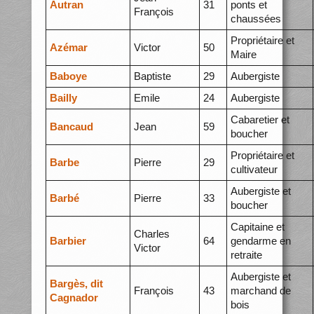
Autran
31
ponts et
François
chaussées
Propriétaire et
Azémar
Victor
50
Maire
Baboye
Baptiste
29
Aubergiste
Bailly
Emile
24
Aubergiste
Cabaretier et
Bancaud
Jean
59
boucher
Propriétaire et
Barbe
Pierre
29
cultivateur
Aubergiste et
Barbé
Pierre
33
boucher
Capitaine et
Charles
Barbier
64
gendarme en
Victor
retraite
Aubergiste et
Bargès, dit
François
43
marchand de
Cagnador
bois