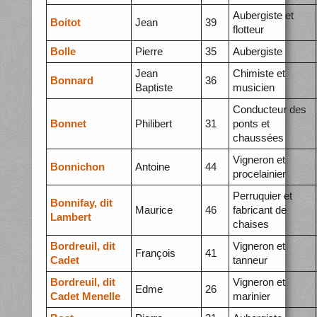
Aubergiste et
Boitot
Jean
39
flotteur
Bolle
Pierre
35
Aubergiste
Jean
Chimiste et
Bonnard
36
Baptiste
musicien
Conducteur des
Bonnet
Philibert
31
ponts et
chaussées
Vigneron et
Bonnichon
Antoine
44
procelainier
Perruquier et
Bonnifay, dit
Maurice
46
fabricant de
Lambert
chaises
Bordreuil, dit
Vigneron et
François
41
Cadet
tanneur
Bordreuil, dit
Vigneron et
Edme
26
Cadet Menelle
marinier