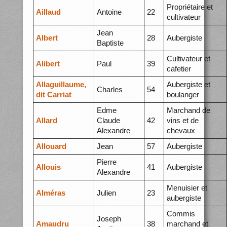
Propriétaire et
Aillaud
Antoine
22
cultivateur
Jean
Albert
28
Aubergiste
Baptiste
Cultivateur et
Alibert
Paul
39
cafetier
Allaguillaume,
Aubergiste et
Charles
54
dit Carriat
boulanger
Edme
Marchand de
Allard
Claude
42
vins et de
Alexandre
chevaux
Allouard
Jean
57
Aubergiste
Pierre
Allouis
41
Aubergiste
Alexandre
Menuisier et
Alméras
Julien
23
aubergiste
Commis
Joseph
Amaudru
38
marchand et