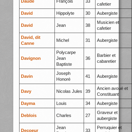
Daudé
François
33
cafetier
David
Hippolyte
30
Aubergiste
Musicien et
David
Jean
38
cafetier
David, dit
Michel
31
Aubergiste
Canne
Polycarpe
Barbier et
Davignon
Jean
36
cabaretier
Baptiste
Joseph
Davin
41
Aubergiste
Honoré
Ancien avoué et
Davy
Nicolas Jules
39
Constituant
Dayma
Louis
34
Aubergiste
Graveur et
Deblois
Charles
27
aubergiste
Jean
Perruquier et
Decoeur
33