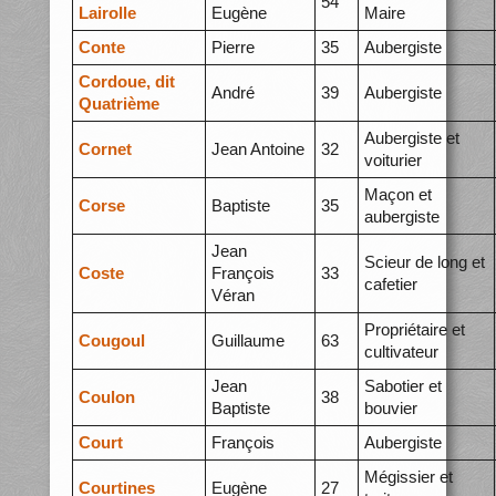
54
Lairolle
Eugène
Maire
Conte
Pierre
35
Aubergiste
Cordoue, dit
André
39
Aubergiste
Quatrième
Aubergiste et
Cornet
Jean Antoine
32
voiturier
Maçon et
Corse
Baptiste
35
aubergiste
Jean
Scieur de long et
Coste
François
33
cafetier
Véran
Propriétaire et
Cougoul
Guillaume
63
cultivateur
Jean
Sabotier et
Coulon
38
Baptiste
bouvier
Court
François
Aubergiste
Mégissier et
Courtines
Eugène
27