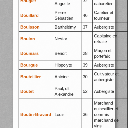
Bougier
32
Auguste
cabaretier
Pierre
Cafetier et
Bouillard
46
Sébastien
tourneur
Bouisson
Barthélémy
37
Aubergiste
Capitaine en
Boulon
Nestor
retraite
Maçon et
Bouniars
Benoît
28
portefaix
Bourgue
Hippolyte
39
Aubergiste
Cultivateur et
Bouteillier
Antoine
30
aubergiste
Paul, dit
Boutet
52
Aubergiste
Alexandre
Marchand
quincaillier et
Boutin-Bravard
Louis
36
commis
marchand de
vins