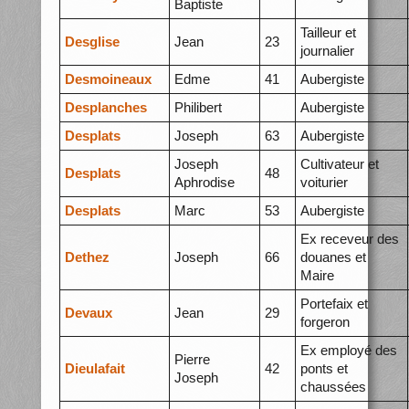
Baptiste
Tailleur et
Desglise
Jean
23
journalier
Desmoineaux
Edme
41
Aubergiste
Desplanches
Philibert
Aubergiste
Desplats
Joseph
63
Aubergiste
Joseph
Cultivateur et
Desplats
48
Aphrodise
voiturier
Desplats
Marc
53
Aubergiste
Ex receveur des
Dethez
Joseph
66
douanes et
Maire
Portefaix et
Devaux
Jean
29
forgeron
Ex employé des
Pierre
Dieulafait
42
ponts et
Joseph
chaussées