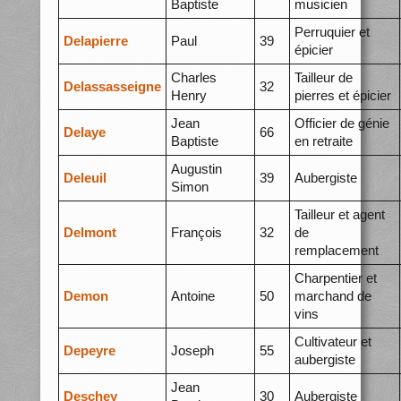
Baptiste
musicien
Perruquier et
Delapierre
Paul
39
épicier
Charles
Tailleur de
Delassasseigne
32
Henry
pierres et épicier
Jean
Officier de génie
Delaye
66
Baptiste
en retraite
Augustin
Deleuil
39
Aubergiste
Simon
Tailleur et agent
Delmont
François
32
de
remplacement
Charpentier et
Demon
Antoine
50
marchand de
vins
Cultivateur et
Depeyre
Joseph
55
aubergiste
Jean
Deschey
30
Aubergiste