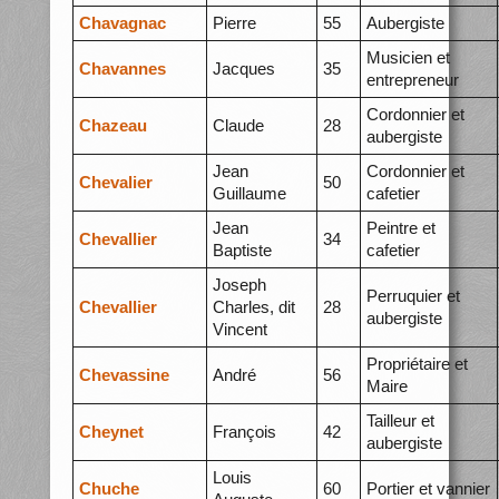
Chavagnac
Pierre
55
Aubergiste
Musicien et
Chavannes
Jacques
35
entrepreneur
Cordonnier et
Chazeau
Claude
28
aubergiste
Jean
Cordonnier et
Chevalier
50
Guillaume
cafetier
Jean
Peintre et
Chevallier
34
Baptiste
cafetier
Joseph
Perruquier et
Chevallier
Charles, dit
28
aubergiste
Vincent
Propriétaire et
Chevassine
André
56
Maire
Tailleur et
Cheynet
François
42
aubergiste
Louis
Chuche
60
Portier et vannier