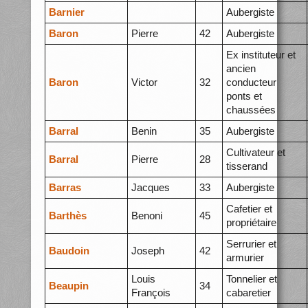
Barnier
Aubergiste
Baron
Pierre
42
Aubergiste
Ex instituteur et
ancien
Baron
Victor
32
conducteur
ponts et
chaussées
Barral
Benin
35
Aubergiste
Cultivateur et
Barral
Pierre
28
tisserand
Barras
Jacques
33
Aubergiste
Cafetier et
Barthès
Benoni
45
propriétaire
Serrurier et
Baudoin
Joseph
42
armurier
Louis
Tonnelier et
Beaupin
34
François
cabaretier