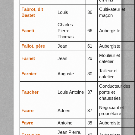
Fabrot, dit
Cultivateur et
Louis
36
Bastet
maçon
Charles
Faceti
Pierre
66
Aubergiste
Thomas
Fallot, père
Jean
61
Aubergiste
Mouleur et
Farnet
Jean
29
cafetier
Tailleur et
Farnier
Auguste
30
cafetier
Conducteur des
Faucher
Louis Antoine
37
ponts et
chaussées
Négociant et
Faure
Adrien
37
propriétaire
Favre
Antoine
39
Aubergiste
Jean Pierre,