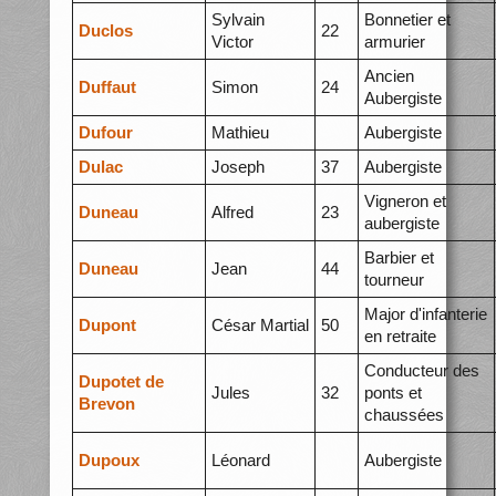
Sylvain
Bonnetier et
Duclos
22
Victor
armurier
Ancien
Duffaut
Simon
24
Aubergiste
Dufour
Mathieu
Aubergiste
Dulac
Joseph
37
Aubergiste
Vigneron et
Duneau
Alfred
23
aubergiste
Barbier et
Duneau
Jean
44
tourneur
Major d'infanterie
Dupont
César Martial
50
en retraite
Conducteur des
Dupotet de
Jules
32
ponts et
Brevon
chaussées
Dupoux
Léonard
Aubergiste