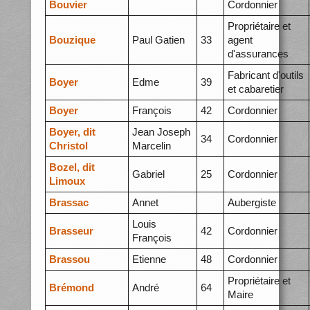
Bouvier
Cordonnier
Propriétaire et
Bouzique
Paul Gatien
33
agent
d'assurances
Fabricant d'outils
Boyer
Edme
39
et cabaretier
Boyer
François
42
Cordonnier
Boyer, dit
Jean Joseph
34
Cordonnier
Christol
Marcelin
Bozel, dit
Gabriel
25
Cordonnier
Limoux
Brassac
Annet
Aubergiste
Louis
Brasseur
42
Cordonnier
François
Brassou
Etienne
48
Cordonnier
Propriétaire et
Brémond
André
64
Maire