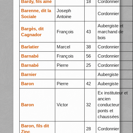
Bardy, fils aîné
18
Cordonnier
Barenne, dit la
Joseph
Cordonnier
Sociale
Antoine
Aubergiste et
Bargès, dit
François
43
marchand de
Cagnador
bois
Barlatier
Marcel
38
Cordonnier
Barnabé
François
56
Cordonnier
Barnabé
Pierre
25
Cordonnier
Barnier
Aubergiste
Baron
Pierre
42
Aubergiste
Ex instituteur et
ancien
Baron
Victor
32
conducteur
ponts et
chaussées
Baron, fils dit
28
Cordonnier
Zinc