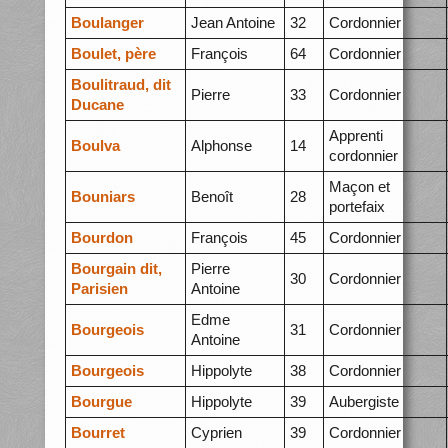
Boulanger
Jean Antoine
32
Cordonnier
Boulet, père
François
64
Cordonnier
Boulitraud, dit
Pierre
33
Cordonnier
Ducane
Apprenti
Boulva
Alphonse
14
cordonnier
Maçon et
Bouniars
Benoît
28
portefaix
Bourdon
François
45
Cordonnier
Bourgain dit,
Pierre
30
Cordonnier
Parisien
Antoine
Edme
Bourgeois
31
Cordonnier
Antoine
Bourgeois
Hippolyte
38
Cordonnier
Bourgue
Hippolyte
39
Aubergiste
Bourret
Cyprien
39
Cordonnier