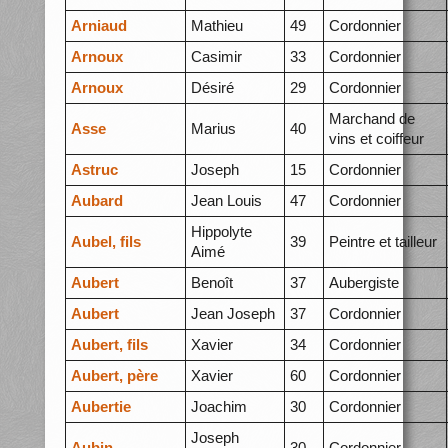
Arniaud
Mathieu
49
Cordonnier
Arnoux
Casimir
33
Cordonnier
Arnoux
Désiré
29
Cordonnier
Marchand de
Asse
Marius
40
vins et coiffeur
Astruc
Joseph
15
Cordonnier
Aubard
Jean Louis
47
Cordonnier
Hippolyte
Aubel, fils
39
Peintre et tailleur
Aimé
Aubert
Benoît
37
Aubergiste
Aubert
Jean Joseph
37
Cordonnier
Aubert, fils
Xavier
34
Cordonnier
Aubert, père
Xavier
60
Cordonnier
Aubertie
Joachim
30
Cordonnier
Joseph
Aubin
30
Cordonnier