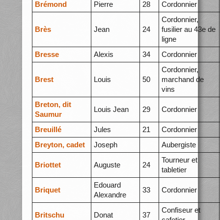
Brémond
Pierre
28
Cordonnier
Cordonnier,
Brès
Jean
24
fusilier au 43e de
ligne
Bresse
Alexis
34
Cordonnier
Cordonnier,
Brest
Louis
50
marchand de
vins
Breton, dit
Louis Jean
29
Cordonnier
Saumur
Breuillé
Jules
21
Cordonnier
Breyton, cadet
Joseph
Aubergiste
Tourneur et
Briottet
Auguste
24
tabletier
Edouard
Briquet
33
Cordonnier
Alexandre
Confiseur et
Britschu
Donat
37
cafetier