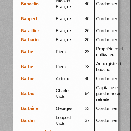
Nicolas
Bancelin
40
Cordonnier
François
Bappert
François
40
Cordonnier
Baraillier
François
26
Cordonnier
Barbarin
François
20
Cordonnier
Propriétaire et
Barbe
Pierre
29
cultivateur
Aubergiste et
Barbé
Pierre
33
boucher
Barbier
Antoine
40
Cordonnier
Capitaine et
Charles
Barbier
64
gendarme en
Victor
retraite
Barbière
Georges
23
Cordonnier
Léopold
Bardin
37
Cordonnier
Victor