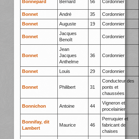
Bonnepard
Bernard
56
Cordonnier
Bonnet
André
35
Cordonnier
Bonnet
Auguste
19
Cordonnier
Jacques
Bonnet
Cordonnier
Benoît
Jean
Bonnet
Jacques
36
Cordonnier
Anthelme
Bonnet
Louis
29
Cordonnier
Conducteur des
Bonnet
Philibert
31
ponts et
chaussées
Vigneron et
Bonnichon
Antoine
44
procelainier
Perruquier et
Bonnifay, dit
Maurice
46
fabricant de
Lambert
chaises