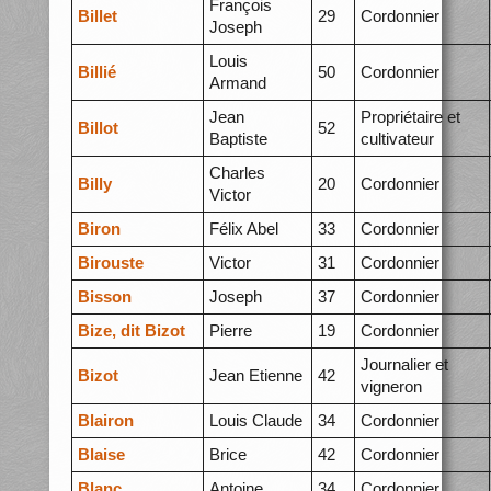
François
Billet
29
Cordonnier
Joseph
Louis
Billié
50
Cordonnier
Armand
Jean
Propriétaire et
Billot
52
Baptiste
cultivateur
Charles
Billy
20
Cordonnier
Victor
Biron
Félix Abel
33
Cordonnier
Birouste
Victor
31
Cordonnier
Bisson
Joseph
37
Cordonnier
Bize, dit Bizot
Pierre
19
Cordonnier
Journalier et
Bizot
Jean Etienne
42
vigneron
Blairon
Louis Claude
34
Cordonnier
Blaise
Brice
42
Cordonnier
Blanc
Antoine
34
Cordonnier