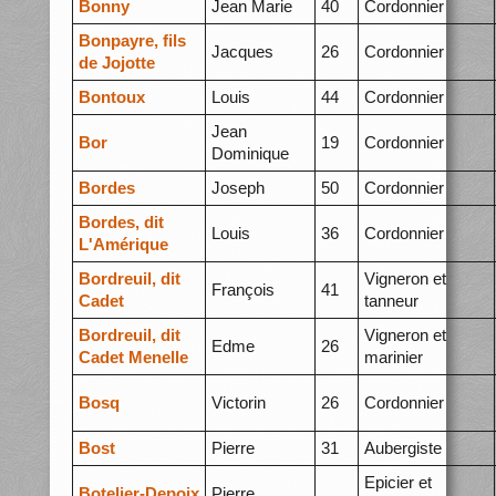
Bonny
Jean Marie
40
Cordonnier
Bonpayre, fils
Jacques
26
Cordonnier
de Jojotte
Bontoux
Louis
44
Cordonnier
Jean
Bor
19
Cordonnier
Dominique
Bordes
Joseph
50
Cordonnier
Bordes, dit
Louis
36
Cordonnier
L'Amérique
Bordreuil, dit
Vigneron et
François
41
Cadet
tanneur
Bordreuil, dit
Vigneron et
Edme
26
Cadet Menelle
marinier
Bosq
Victorin
26
Cordonnier
Bost
Pierre
31
Aubergiste
Epicier et
Botelier-Depoix
Pierre