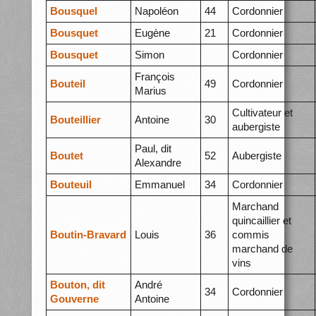
Bousquel
Napoléon
44
Cordonnier
Bousquet
Eugène
21
Cordonnier
Bousquet
Simon
Cordonnier
François
Bouteil
49
Cordonnier
Marius
Cultivateur et
Bouteillier
Antoine
30
aubergiste
Paul, dit
Boutet
52
Aubergiste
Alexandre
Bouteuil
Emmanuel
34
Cordonnier
Marchand
quincaillier et
Boutin-Bravard
Louis
36
commis
marchand de
vins
Bouton, dit
André
34
Cordonnier
Gouverne
Antoine