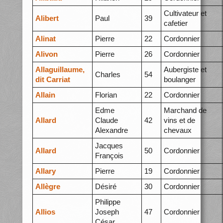
Cultivateur et
Alibert
Paul
39
cafetier
Alinat
Pierre
22
Cordonnier
Alivon
Pierre
26
Cordonnier
Allaguillaume,
Aubergiste et
Charles
54
dit Carriat
boulanger
Allain
Florian
22
Cordonnier
Edme
Marchand de
Allard
Claude
42
vins et de
Alexandre
chevaux
Jacques
Allard
50
Cordonnier
François
Allary
Pierre
19
Cordonnier
Allègre
Désiré
30
Cordonnier
Philippe
Allios
Joseph
47
Cordonnier
César