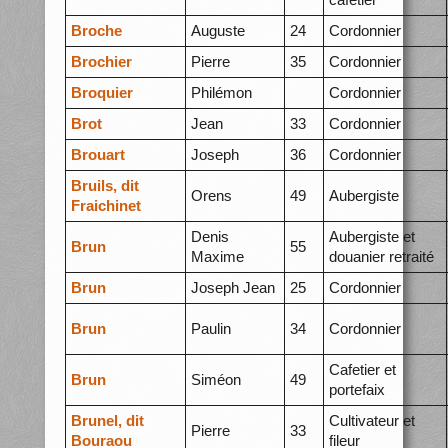
Broche
Auguste
24
Cordonnier
Brochier
Pierre
35
Cordonnier
Broquier
Philémon
Cordonnier
Brot
Jean
33
Cordonnier
Brouart
Joseph
36
Cordonnier
Bruils, dit
Orens
49
Aubergiste
Fraichinet
Denis
Aubergiste et
Brun
55
Maxime
douanier retraité
Brun
Joseph Jean
25
Cordonnier
Brun
Paulin
34
Cordonnier
Cafetier et
Brun
Siméon
49
portefaix
Brunel, dit
Cultivateur et
Pierre
33
Bouraou
fileur