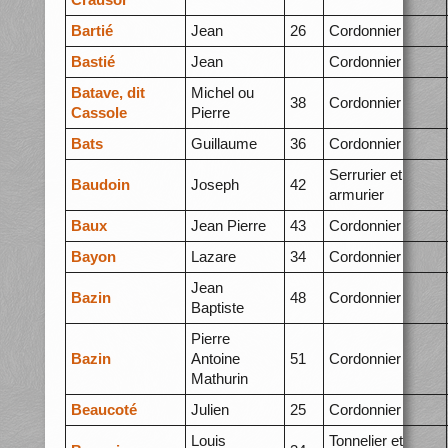
Bartié
Jean
26
Cordonnier
Bastié
Jean
Cordonnier
Batave, dit
Michel ou
38
Cordonnier
Cassole
Pierre
Bats
Guillaume
36
Cordonnier
Serrurier et
Baudoin
Joseph
42
armurier
Baux
Jean Pierre
43
Cordonnier
Bayon
Lazare
34
Cordonnier
Jean
Bazin
48
Cordonnier
Baptiste
Pierre
Bazin
Antoine
51
Cordonnier
Mathurin
Beaucoté
Julien
25
Cordonnier
Louis
Tonnelier et