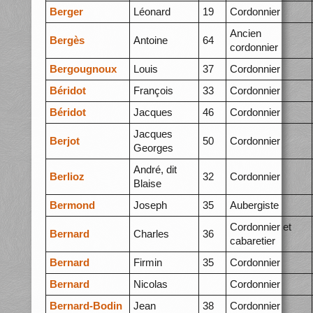
Berger
Léonard
19
Cordonnier
Ancien
Bergès
Antoine
64
cordonnier
Bergougnoux
Louis
37
Cordonnier
Béridot
François
33
Cordonnier
Béridot
Jacques
46
Cordonnier
Jacques
Berjot
50
Cordonnier
Georges
André, dit
Berlioz
32
Cordonnier
Blaise
Bermond
Joseph
35
Aubergiste
Cordonnier et
Bernard
Charles
36
cabaretier
Bernard
Firmin
35
Cordonnier
Bernard
Nicolas
Cordonnier
Bernard-Bodin
Jean
38
Cordonnier