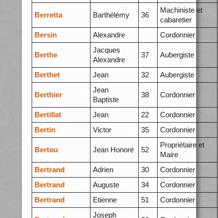
Machiniste et
Berretta
Barthélémy
36
cabaretier
Bersin
Alexandre
Cordonnier
Jacques
Berthe
37
Aubergiste
Alexandre
Berthet
Jean
32
Aubergiste
Jean
Berthier
38
Cordonnier
Baptiste
Bertillat
Jean
22
Cordonnier
Bertin
Victor
35
Cordonnier
Propriétaire et
Bertou
Jean Honoré
52
Maire
Bertrand
Adrien
30
Cordonnier
Bertrand
Auguste
34
Cordonnier
Bertrand
Etienne
51
Cordonnier
Joseph