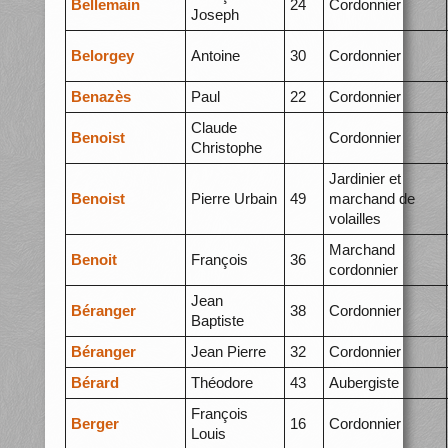
Bellemain
24
Cordonnier
Joseph
Belorgey
Antoine
30
Cordonnier
Benazès
Paul
22
Cordonnier
Claude
Benoist
Cordonnier
Christophe
Jardinier et
Benoist
Pierre Urbain
49
marchand de
volailles
Marchand
Benoit
François
36
cordonnier
Jean
Béranger
38
Cordonnier
Baptiste
Béranger
Jean Pierre
32
Cordonnier
Bérard
Théodore
43
Aubergiste
François
Berger
16
Cordonnier
Louis