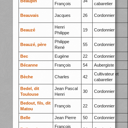
Beaupin
34
François
cabaretier
Beauvais
Jacques
26
Cordonnier
Henri
Beauzé
19
Cordonnier
Philippe
Philippe
Beauzé, père
55
Cordonnier
René
Bec
Eugène
22
Cordonnier
Bécanne
François
54
Aubergiste
Cultivateur et
Bèche
Charles
42
cabaretier
Bedel, dit
Jean Pascal
30
Cordonnier
Toulouse
Henri
Bedout, fils, dit
François
22
Cordonnier
Matou
Belle
Jean Pierre
50
Cordonnier
François