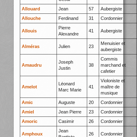
Allouard
Jean
57
Aubergiste
Allouche
Ferdinand
31
Cordonnier
Pierre
Allouis
41
Aubergiste
Alexandre
Menuisier et
Alméras
Julien
23
aubergiste
Commis
Joseph
Amaudru
38
marchand et
Justin
cafetier
Violoniste et
Léonard
Amelot
41
maître de
Marc Marie
musique
Amic
Auguste
20
Cordonnier
Amiel
Jean Pierre
23
Cordonnier
Amoric
Casimir
26
Cordonnier
Jean
Amphoux
26
Cordonnier
Baptiste