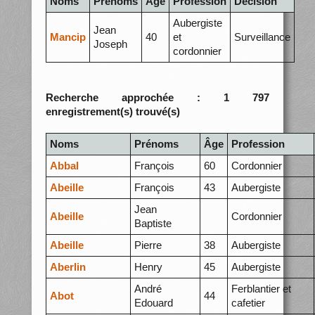
Noms
Prénoms
Âge
Profession
Décision
Aubergiste
Jean
Mancip
40
et
Surveillance
Joseph
cordonnier
Recherche approchée : 1 797
enregistrement(s) trouvé(s)
Noms
Prénoms
Âge
Profession
Abbal
François
60
Cordonnier
Abeille
François
43
Aubergiste
Jean
Abeille
Cordonnier
Baptiste
Abeille
Pierre
38
Aubergiste
Aberlin
Henry
45
Aubergiste
André
Ferblantier et
Abot
44
Edouard
cafetier