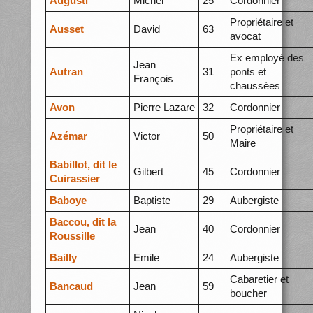
Augusti
Michel
25
Cordonnier
Propriétaire et
Ausset
David
63
avocat
Ex employé des
Jean
Autran
31
ponts et
François
chaussées
Avon
Pierre Lazare
32
Cordonnier
Propriétaire et
Azémar
Victor
50
Maire
Babillot, dit le
Gilbert
45
Cordonnier
Cuirassier
Baboye
Baptiste
29
Aubergiste
Baccou, dit la
Jean
40
Cordonnier
Roussille
Bailly
Emile
24
Aubergiste
Cabaretier et
Bancaud
Jean
59
boucher