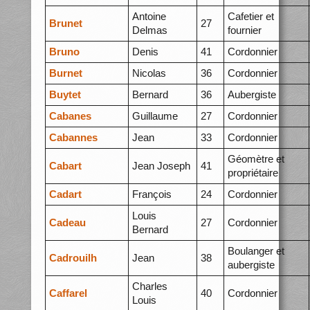
Antoine
Cafetier et
Brunet
27
Delmas
fournier
Bruno
Denis
41
Cordonnier
Burnet
Nicolas
36
Cordonnier
Buytet
Bernard
36
Aubergiste
Cabanes
Guillaume
27
Cordonnier
Cabannes
Jean
33
Cordonnier
Géomètre et
Cabart
Jean Joseph
41
propriétaire
Cadart
François
24
Cordonnier
Louis
Cadeau
27
Cordonnier
Bernard
Boulanger et
Cadrouilh
Jean
38
aubergiste
Charles
Caffarel
40
Cordonnier
Louis