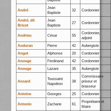
Jean
André
32
Cordonnier
Baptiste
André, dit
Jean
27
Cordonnier
Bricot
Baptiste
Cordonnier,
Andrieu
César
55
adjoint
Anduran
Pierre
42
Aubergiste
Angot
Alphonse
20
Cordonnier
Anouge
Ferdinand
42
Cordonnier
Anouge
Lazare
35
Aubergiste
Commissaire
Toussaint
Ansard
38
priseur et
Napoléon
brasseur
Antoine
Georges
25
Cordonnier
Propriétaire et
Antonin
Zacharie
61
Maire