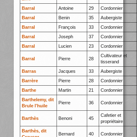
Barral
Antoine
29
Cordonnier
Barral
Benin
35
Aubergiste
Barral
François
33
Cordonnier
Barral
Joseph
37
Cordonnier
Barral
Lucien
23
Cordonnier
Cultivateur et
Barral
Pierre
28
tisserand
Barras
Jacques
33
Aubergiste
Barrère
Pierre
28
Cordonnier
Barthe
Martin
21
Cordonnier
Barthelemy, dit
Pierre
36
Cordonnier
Brule l'huile
Cafetier et
Barthès
Benoni
45
propriétaire
Barthès, dit
Bernard
40
Cordonnier
Crausor