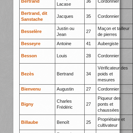
Bertrand
36
Cordonnier
Lacase
Bertrand, dit
Jacques
35
Cordonnier
Sanstache
Justin ou
Maçon et tailleur
Besselère
27
Jean
de pierres
Besseyre
Antoine
41
Aubergiste
Besson
Louis
28
Cordonnier
Vérificateur des
Bezès
Bertrand
34
poids et
mesures
Bienvenu
Augustin
27
Cordonnier
Piqueur des
Charles
Bigny
27
ponts et
Frédéric
chaussées
Propriétaire et
Billaube
Benoît
25
cultivateur