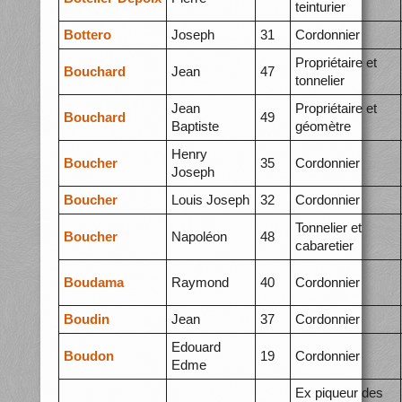
teinturier
Bottero
Joseph
31
Cordonnier
Propriétaire et
Bouchard
Jean
47
tonnelier
Jean
Propriétaire et
Bouchard
49
Baptiste
géomètre
Henry
Boucher
35
Cordonnier
Joseph
Boucher
Louis Joseph
32
Cordonnier
Tonnelier et
Boucher
Napoléon
48
cabaretier
Boudama
Raymond
40
Cordonnier
Boudin
Jean
37
Cordonnier
Edouard
Boudon
19
Cordonnier
Edme
Ex piqueur des