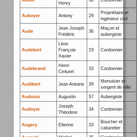
Henry
Propriétaire et
Auboyer
Antony
29
ingénieur civil
Jean Joseph
Maçon et
Aude
36
Frédéric
aubergiste
Léon
Audebert
François
19
Cordonnier
Xavier
Henri
Audebrand
33
Cordonnier
Cinturel
Menuisier et
Audibert
Jean Antoine
39
sergent de ville
Audouin
Augustin
57
Aubergiste
Joseph
Audoyer
34
Cordonnier
Théodore
Boucher et
Augery
Etienne
33
cabaretier