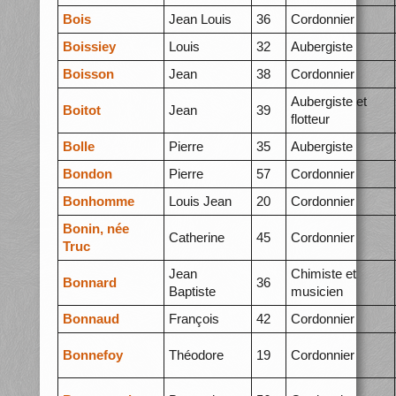
Bois
Jean Louis
36
Cordonnier
Boissiey
Louis
32
Aubergiste
Boisson
Jean
38
Cordonnier
Aubergiste et
Boitot
Jean
39
flotteur
Bolle
Pierre
35
Aubergiste
Bondon
Pierre
57
Cordonnier
Bonhomme
Louis Jean
20
Cordonnier
Bonin, née
Catherine
45
Cordonnier
Truc
Jean
Chimiste et
Bonnard
36
Baptiste
musicien
Bonnaud
François
42
Cordonnier
Bonnefoy
Théodore
19
Cordonnier