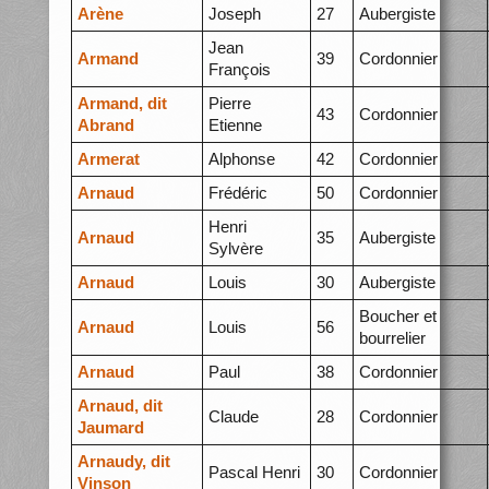
Arène
Joseph
27
Aubergiste
Jean
Armand
39
Cordonnier
François
Armand, dit
Pierre
43
Cordonnier
Abrand
Etienne
Armerat
Alphonse
42
Cordonnier
Arnaud
Frédéric
50
Cordonnier
Henri
Arnaud
35
Aubergiste
Sylvère
Arnaud
Louis
30
Aubergiste
Boucher et
Arnaud
Louis
56
bourrelier
Arnaud
Paul
38
Cordonnier
Arnaud, dit
Claude
28
Cordonnier
Jaumard
Arnaudy, dit
Pascal Henri
30
Cordonnier
Vinson