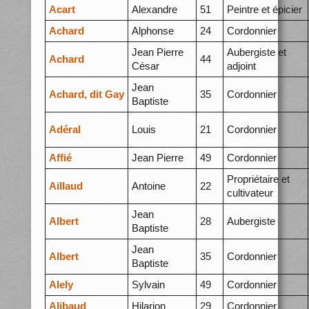
Acart
Alexandre
51
Peintre et épicier
Achard
Alphonse
24
Cordonnier
Jean Pierre
Aubergiste et
Achard
44
César
adjoint
Jean
Achard, dit Gay
35
Cordonnier
Baptiste
Adéral
Louis
21
Cordonnier
Affié
Jean Pierre
49
Cordonnier
Propriétaire et
Aillaud
Antoine
22
cultivateur
Jean
Albert
28
Aubergiste
Baptiste
Jean
Albert
35
Cordonnier
Baptiste
Alely
Sylvain
49
Cordonnier
Alibaud
Hilarion
29
Cordonnier