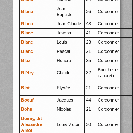
Jean
Blanc
26
Cordonnier
Baptiste
Blanc
Jean Claude
43
Cordonnier
Blanc
Joseph
41
Cordonnier
Blanc
Louis
23
Cordonnier
Blanc
Pascal
21
Cordonnier
Blazi
Honoré
35
Cordonnier
Boucher et
Blétry
Claude
32
cabaretier
Blot
Elysée
21
Cordonnier
Boeuf
Jacques
44
Cordonnier
Bohn
Nicolas
21
Cordonnier
Boimy, dit
Alexandre
Louis Victor
30
Cordonnier
Amot