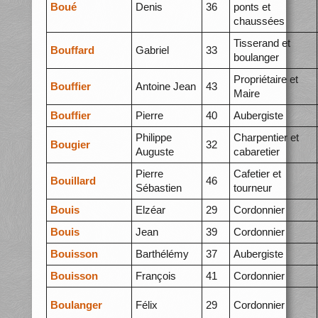
Boué
Denis
36
ponts et
chaussées
Tisserand et
Bouffard
Gabriel
33
boulanger
Propriétaire et
Bouffier
Antoine Jean
43
Maire
Bouffier
Pierre
40
Aubergiste
Philippe
Charpentier et
Bougier
32
Auguste
cabaretier
Pierre
Cafetier et
Bouillard
46
Sébastien
tourneur
Bouis
Elzéar
29
Cordonnier
Bouis
Jean
39
Cordonnier
Bouisson
Barthélémy
37
Aubergiste
Bouisson
François
41
Cordonnier
Boulanger
Félix
29
Cordonnier