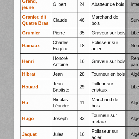
Grand,
Gilbert
24
Abatteur de bois
Int
jeune
Granier, dit
Marchand de
Claude
46
Surv
Quatre Bras
bois
Grumler
Pierre
35
Graveur sur bois
Libe
Charles
Polisseur sur
Hainaux
18
Non 
Eugène
acier
Honoré
Ren
Henri
16
Graveur sur bois
Antoine
par
Hibrat
Jean
28
Tourneur en bois
Alg
Jean
Tailleur sur
Houard
29
Libe
Baptiste
cristaux
Nicolas
Marchand de
Hu
41
Alg
Léandre
bois
Tourneur sur
Hugo
Joseph
33
Algé
métaux
Polisseur sur
Jaquet
Jules
16
Alg
acier