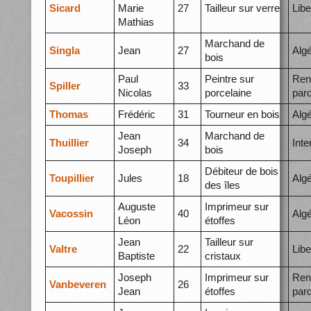
Sicard
Marie
27
Tailleur sur verre
Libe
Mathias
Marchand de
Singla
Jean
27
Algé
bois
Paul
Peintre sur
Ren
Spiller
33
Nicolas
porcelaine
par
Thomas
Frédéric
31
Tourneur en bois
Algé
Jean
Marchand de
Thuillier
34
Int
Joseph
bois
Débiteur de bois
Toupillier
Jules
18
Algé
des îles
Auguste
Imprimeur sur
Vacossin
40
Algé
Léon
étoffes
Jean
Tailleur sur
Valtre
22
Libe
Baptiste
cristaux
Joseph
Imprimeur sur
Ren
Vanbeveren
26
Jean
étoffes
par