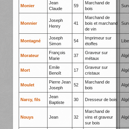
Jean
Marchand de
Monier
59
Surv
Claude
bois
Marchand de
Joseph
Monnier
41
bois et marchand
Surv
Henry
de vin
Joseph
Imprimeur sur
Montagné
54
Libe
Simon
étoffes
François
Graveur sur
Morateur
37
Algé
Marie
métaux
Emile
Graveur sur
Mort
17
Alg
Benoît
cristaux
Pierre Jean
Marchand de
Moulet
52
Algé
Joseph
bois
Jean
Narcy, fils
30
Dresseur de bois
Alg
Baptiste
Marchand de
Nouys
Jean
32
vins et graveur
Algé
sur bois