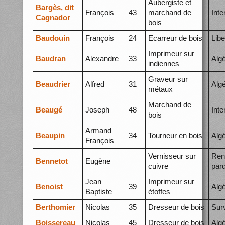
Aubergiste et
Bargès, dit
François
43
marchand de
Int
Cagnador
bois
Baudouin
François
24
Ecarreur de bois
Libe
Imprimeur sur
Baudran
Alexandre
33
Alg
indiennes
Graveur sur
Beaudrier
Alfred
31
Alg
métaux
Marchand de
Beaugé
Joseph
48
Int
bois
Armand
Beaupin
34
Tourneur en bois
Alg
François
Vernisseur sur
Ren
Bennetot
Eugène
cuivre
par
Jean
Imprimeur sur
Benoist
39
Alg
Baptiste
étoffes
Berthomier
Nicolas
35
Dresseur de bois
Surv
Boissereau
Nicolas
45
Dresseur de bois
Alg