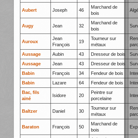
Marchand de
Aubert
Joseph
46
Alg
bois
Marchand de
Augy
Jean
32
Surv
bois
Jean
Tourneur sur
Ren
Auroux
19
François
métaux
par
Aussage
Aubin
43
Dresseur de bois
Surv
Aussage
Jean
43
Dresseur de bois
Surv
Babin
François
34
Fendeur de bois
Int
Babin
Lazare
64
Fendeur de bois
Int
Bac, fils
Peintre sur
Isidore
20
Int
ainé
porcelaine
Tourneur sur
Ren
Baltzer
Daniel
30
métaux
par
Marchand de
Baraton
François
50
Exp
bois