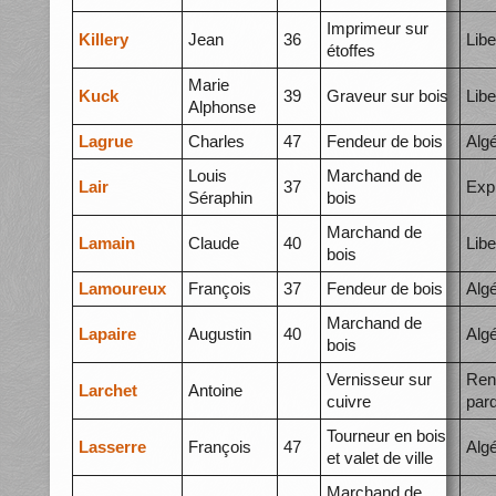
Imprimeur sur
Killery
Jean
36
Libe
étoffes
Marie
Kuck
39
Graveur sur bois
Libe
Alphonse
Lagrue
Charles
47
Fendeur de bois
Alg
Louis
Marchand de
Lair
37
Exp
Séraphin
bois
Marchand de
Lamain
Claude
40
Libe
bois
Lamoureux
François
37
Fendeur de bois
Alg
Marchand de
Lapaire
Augustin
40
Algé
bois
Vernisseur sur
Ren
Larchet
Antoine
cuivre
par
Tourneur en bois
Lasserre
François
47
Alg
et valet de ville
Marchand de