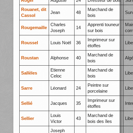
Roger
Auguste
24
Dresseur de bois
Surv
Rouanet, dit
Marchand de
Jean
48
Surv
Cassol
bois
Charles
Apprenti touneur
Mai
Rougemaille
14
Joseph
sur bois
corr
Imprimeur sur
Roussel
Louis Noël
36
Libe
étoffes
Marchand de
Roustan
Alphonse
40
Algé
bois
Etienne
Marchand de
Sallèles
Libe
Celoc
bois
Peintre sur
Sarre
Léonard
24
Libe
porcelaine
Imprimeur sur
Sellié
Jacques
35
Int
étoffes
Louis
Marchand de
Sellier
43
Libe
Victor
bois des îles
Joseph