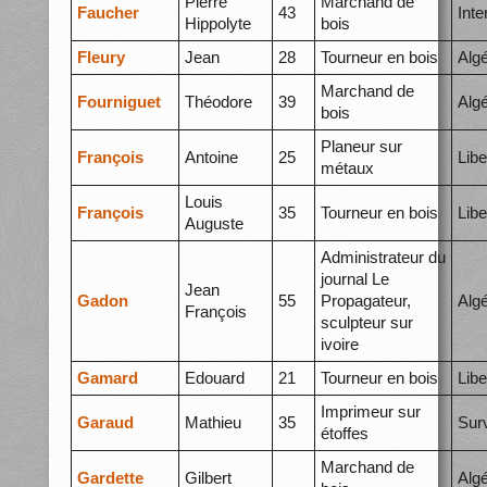
Pierre
Marchand de
Faucher
43
Int
Hippolyte
bois
Fleury
Jean
28
Tourneur en bois
Algé
Marchand de
Fourniguet
Théodore
39
Alg
bois
Planeur sur
François
Antoine
25
Libe
métaux
Louis
François
35
Tourneur en bois
Libe
Auguste
Administrateur du
journal Le
Jean
Gadon
55
Propagateur,
Alg
François
sculpteur sur
ivoire
Gamard
Edouard
21
Tourneur en bois
Libe
Imprimeur sur
Garaud
Mathieu
35
Surv
étoffes
Marchand de
Gardette
Gilbert
Alg