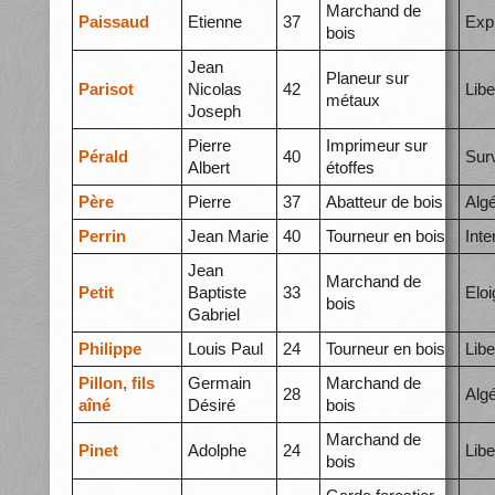
Marchand de
Paissaud
Etienne
37
Exp
bois
Jean
Planeur sur
Parisot
Nicolas
42
Libe
métaux
Joseph
Pierre
Imprimeur sur
Pérald
40
Surv
Albert
étoffes
Père
Pierre
37
Abatteur de bois
Alg
Perrin
Jean Marie
40
Tourneur en bois
Int
Jean
Marchand de
Petit
Baptiste
33
Elo
bois
Gabriel
Philippe
Louis Paul
24
Tourneur en bois
Libe
Pillon, fils
Germain
Marchand de
28
Algé
aîné
Désiré
bois
Marchand de
Pinet
Adolphe
24
Libe
bois