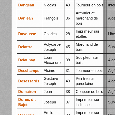
Dangeau
Nicolas
40
Tourneur en bois
Int
Armurier et
Danjean
François
36
marchand de
Algé
bois
Imprimeur sur
Davousse
Charles
28
Libe
étoffes
Polycarpe
Marchand de
Delattre
45
Surv
Joseph
bois
Louis
Sculpteur sur
Delaunay
38
Alg
Alexandre
bois
Deschamps
Alcime
31
Tourneur en bois
Alg
Gustave
Peintre sur
Desessards
40
Algé
Joseph
porcelaine
Domairon
Jean
38
Coupeur de bois
Algé
Dorée, dit
Imprimeur sur
Joseph
37
Surv
Bajet
indiennes
Emile
Imprimeur sur