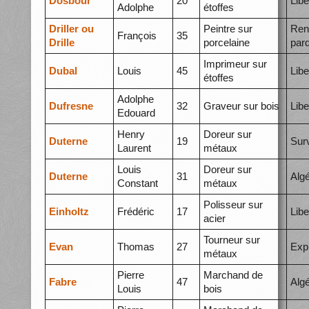
Dosbour
20
Libe
Adolphe
étoffes
Driller ou
Peintre sur
Ren
François
35
Drille
porcelaine
par
Imprimeur sur
Dubal
Louis
45
Libe
étoffes
Adolphe
Dufresne
32
Graveur sur bois
Libe
Edouard
Henry
Doreur sur
Duterne
19
Surv
Laurent
métaux
Louis
Doreur sur
Duterne
31
Algé
Constant
métaux
Polisseur sur
Einholtz
Frédéric
17
Libe
acier
Tourneur sur
Evan
Thomas
27
Exp
métaux
Pierre
Marchand de
Fabre
47
Algé
Louis
bois