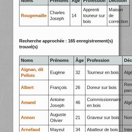
Noms
Prénoms
Âge
Profession
Décision
Apprenti
Maison
Charles
Rougemaille
14
touneur sur
de
Joseph
bois
correction
Recherche approchée : 165 enregistrement(s)
trouvé(s)
Noms
Prénoms
Âge
Profession
Déc
Aignan, dit
Eugène
32
Tourneur en bois
Algé
Pellois
Ren
Albert
François
26
Doreur sur bois
par
Antoine
Commissionnaire
Amand
46
Algé
Joseph
en bois
Auguste
Annon
21
Graveur sur bois
Non 
Olivier
Arnefaud
Mayeul
34
Abatteur de bois
Int