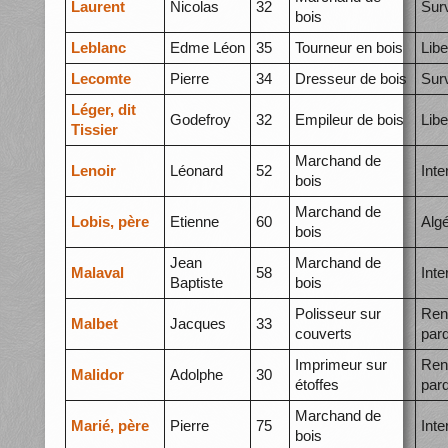
Laurent
Nicolas
32
Surv
bois
Leblanc
Edme Léon
35
Tourneur en bois
Libe
Lecomte
Pierre
34
Dresseur de bois
Surv
Léger, dit
Godefroy
32
Empileur de bois
Libe
Tissier
Marchand de
Lenoir
Léonard
52
Int
bois
Marchand de
Lobis, père
Etienne
60
Algé
bois
Jean
Marchand de
Malaval
58
Int
Baptiste
bois
Polisseur sur
Ren
Malbet
Jacques
33
couverts
par
Imprimeur sur
Ren
Malidor
Adolphe
30
étoffes
par
Marchand de
Marié, père
Pierre
75
Int
bois