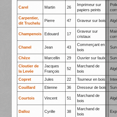
Imprimeur sur
Poli
Carel
Martin
26
papiers peints
corr
Carpentier,
Pierre
47
Graveur sur bois
Algé
dit Truchelu
Graveur sur
Mai
Champenois
Edouard
17
cristaux
corr
Commerçant en
Chanel
Jean
43
Surv
bois
Chèze
Marcellin
29
Ouvrier sur faulx
Surv
Cloutier de
Jacques
Marchand de
52
Algé
la Levée
François
bois
Copret
Jules
22
Tourneur en bois
Int
Couillard
Etienne
36
Dresseur de bois
Surv
Marchand de
Courtois
Vincent
51
Alg
bois
Marchand de
Dalloz
Cyrille
38
Exp
bois