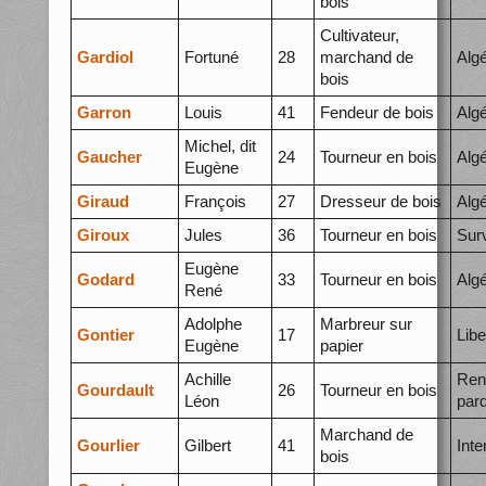
bois
Cultivateur,
Gardiol
Fortuné
28
marchand de
Alg
bois
Garron
Louis
41
Fendeur de bois
Algé
Michel, dit
Gaucher
24
Tourneur en bois
Algé
Eugène
Giraud
François
27
Dresseur de bois
Algé
Giroux
Jules
36
Tourneur en bois
Surv
Eugène
Godard
33
Tourneur en bois
Alg
René
Adolphe
Marbreur sur
Gontier
17
Libe
Eugène
papier
Achille
Ren
Gourdault
26
Tourneur en bois
Léon
par
Marchand de
Gourlier
Gilbert
41
Int
bois