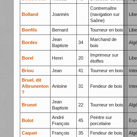
Contremaître
Bolland
Joannès
(navigation sur
Libe
Saône)
Bonfils
Bernard
Tourneur en bois
Libe
Jean
Marchand de
Bordes
34
Algé
Baptiste
bois
Imprimeur sur
Borel
Henri
20
Libe
étoffes
Briou
Jean
41
Tourneur en bois
Int
Bruel, dit
Albrunenton
Antoine
31
Fendeur de bois
Int
?
Jean
Brunot
22
Tourneur en bois
Alg
Baptiste
André
Peintre sur
Bulot
45
Exp
François
porcelaine
Caquet
François
35
Fendeur de bois
Alg