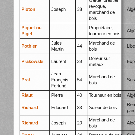
Garde forestier
révoqué,
Pioton
Joseph
38
Algé
marchand de
bois
Piquet ou
Propriétaire,
Algé
Piget
tourneur en bois
Jules
Marchand de
Pothier
44
Libe
Martin
bois
Doreur sur
Prakowski
Laurent
39
Exp
métaux
Jean
Marchand de
Prat
François
54
Surv
bois
Fortuné
Riaut
Pierre
40
Tourneur en bois
Alg
Ren
Richard
Edouard
33
Scieur de bois
par
Marchand de
Richard
Joseph
20
Alg
bois