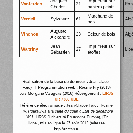
Jacques
Imprimeur sur
Vanferden
21
Exp
Charles
papiers peints
Marchand de
Verdeil
Sylvestre
61
Algé
bois
Auguste
Vinchon
23
Scieur de bois
Alg
Alexandre
Jean
Imprimeur sur
Waltriny
27
Libe
Sébastien
étoffes
Réalisation de la base de données :
Jean-Claude
Farcy ✝
Programmation web :
Rosine Fry
(2013)
puis
Morgane Valageas
(2018)
Hébergement :
LIR3S
UR 7366 UBE
Référence électronique :
Jean-Claude Farcy, Rosine
Fry,
Poursuivis à la suite du coup d’État de décembre
1851
, LIR3S (Université Bourgogne Europe), [En
ligne], mis en ligne le 27 août 2013 (adresse
http://tristan.u-