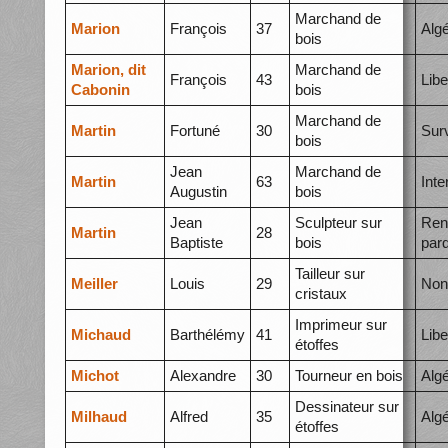
Marchand de
Marion
François
37
Algé
bois
Marion, dit
Marchand de
François
43
Libe
Cabonin
bois
Marchand de
Martin
Fortuné
30
Surv
bois
Jean
Marchand de
Martin
63
Int
Augustin
bois
Jean
Sculpteur sur
Ren
Martin
28
Baptiste
bois
par
Tailleur sur
Meiller
Louis
29
Non 
cristaux
Imprimeur sur
Michaud
Barthélémy
41
Libe
étoffes
Michot
Alexandre
30
Tourneur en bois
Algé
Dessinateur sur
Milhaud
Alfred
35
Algé
étoffes