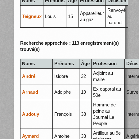
Noms
Prénoms
Âge
Profession
Décision
Renvoyé
Appareilleur
Teigneux
Louis
15
au
au gaz
parquet
Recherche approchée : 113 enregistrement(s)
trouvé(s)
Noms
Prénoms
Âge
Profession
Décis
Adjoint au
André
Isidore
32
Inter
maire
Ex caporal au
Arnaud
Adolphe
19
Survei
50e
Homme de
peine au
Audouy
François
38
Inter
Journal Le
Peuple
Artilleur au 9e
Aymard
Antoine
33
Algéri