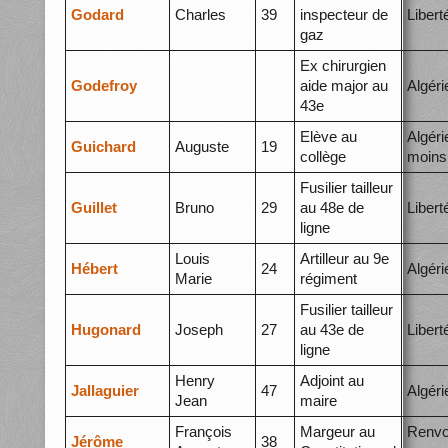
Godard
Charles
39
inspecteur de
Libert
gaz
Ex chirurgien
Godefroy
aide major au
Algéri
43e
Elève au
Algéri
Guichard
Auguste
19
collège
moins
Fusilier tailleur
Guillet
Bruno
29
au 48e de
Libert
ligne
Louis
Artilleur au 9e
Hébert
24
Algéri
Marie
régiment
Fusilier tailleur
Hugonard
Joseph
27
au 43e de
Libert
ligne
Henry
Adjoint au
Jallaguier
47
Algéri
Jean
maire
François
Margeur au
Renvo
Jérôme
38