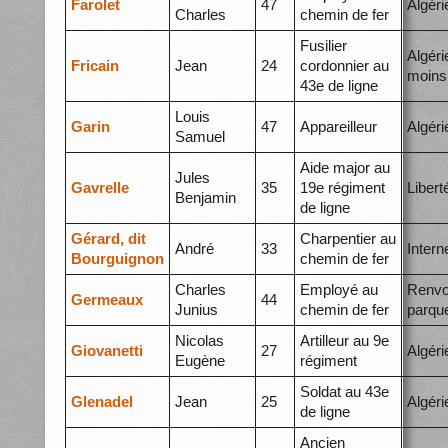
Farolet
47
Algéri
Charles
chemin de fer
Fusilier
Algéri
Fricain
Jean
24
cordonnier au
moins
43e de ligne
Louis
Garin
47
Appareilleur
Algéri
Samuel
Aide major au
Jules
Gavrelle
35
19e régiment
Libert
Benjamin
de ligne
Gérard, dit
Charpentier au
André
33
Inter
Bourguignon
chemin de fer
Charles
Employé au
Renvo
Germeaux
44
Junius
chemin de fer
parqu
Nicolas
Artilleur au 9e
Giovanetti
27
Algéri
Eugène
régiment
Soldat au 43e
Glenadel
Jean
25
Algéri
de ligne
Ancien