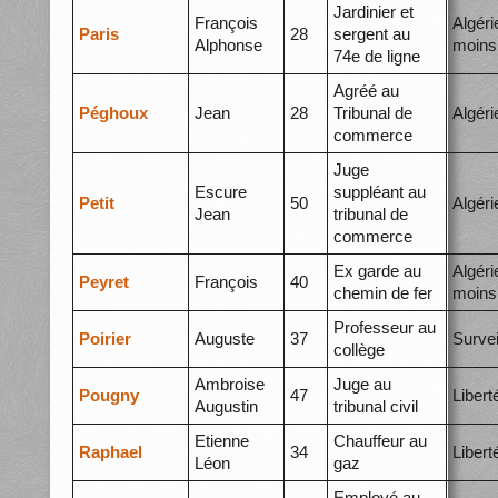
Jardinier et
François
Algéri
Paris
28
sergent au
Alphonse
moins
74e de ligne
Agréé au
Péghoux
Jean
28
Tribunal de
Algéri
commerce
Juge
Escure
suppléant au
Petit
50
Algéri
Jean
tribunal de
commerce
Ex garde au
Algéri
Peyret
François
40
chemin de fer
moins
Professeur au
Poirier
Auguste
37
Survei
collège
Ambroise
Juge au
Pougny
47
Libert
Augustin
tribunal civil
Etienne
Chauffeur au
Raphael
34
Libert
Léon
gaz
Employé au