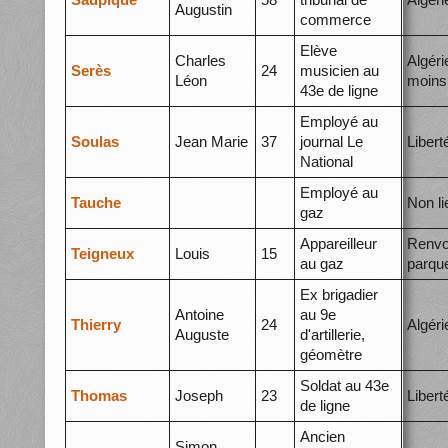
Augustin
commerce
Elève
Charles
Algéri
Serès
24
musicien au
Léon
moins
43e de ligne
Employé au
Soulas
Jean Marie
37
journal Le
Libert
National
Employé au
Tauche
Non li
gaz
Appareilleur
Renvo
Teigneux
Louis
15
au gaz
parqu
Ex brigadier
Antoine
au 9e
Thierry
24
Algéri
Auguste
d'artillerie,
géomètre
Soldat au 43e
Thomas
Joseph
23
Libert
de ligne
Ancien
Simon