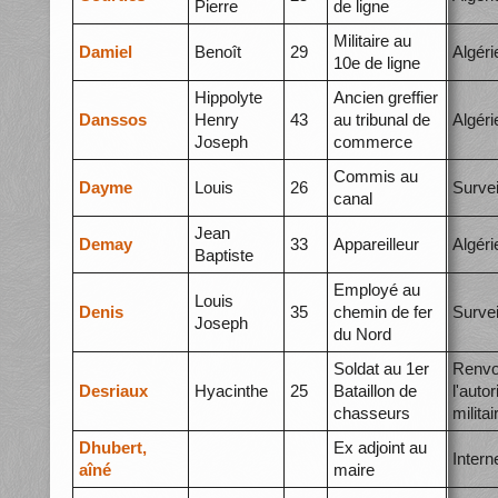
Pierre
de ligne
Militaire au
Damiel
Benoît
29
Algéri
10e de ligne
Hippolyte
Ancien greffier
Danssos
Henry
43
au tribunal de
Algéri
Joseph
commerce
Commis au
Dayme
Louis
26
Survei
canal
Jean
Demay
33
Appareilleur
Algéri
Baptiste
Employé au
Louis
Denis
35
chemin de fer
Survei
Joseph
du Nord
Soldat au 1er
Renvo
Desriaux
Hyacinthe
25
Bataillon de
l'autor
chasseurs
militai
Dhubert,
Ex adjoint au
Inter
aîné
maire