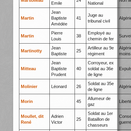
Marsolleau
24
Non li
Emile
National
Jean
Juge au
Martin
Baptiste
41
Algéri
tribunal civil
Amédée
Pierre
Employé au
Martin
38
Survei
Louis
chemin de fer
Jean
Artilleur au 9e
Algéri
Martinotty
25
Baptiste
régiment
moins
Jean
Corroyeur, ex
Mitteau
Baptiste
40
soldat au 36e
Expul
Prudent
de ligne
Soldat au 35e
Molinier
Léonard
26
Algéri
de ligne
Allumeur de
Morin
45
Libert
gaz
Soldat au 1er
Moullet, dit
Adrien
Conse
25
Bataillon de
René
Victor
guerr
chasseurs