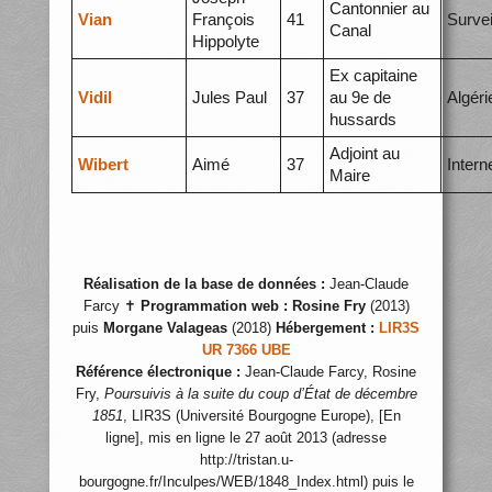
Cantonnier au
Vian
François
41
Survei
Canal
Hippolyte
Ex capitaine
Vidil
Jules Paul
37
au 9e de
Algéri
hussards
Adjoint au
Wibert
Aimé
37
Inter
Maire
Réalisation de la base de données :
Jean-Claude
Farcy ✝
Programmation web :
Rosine Fry
(2013)
puis
Morgane Valageas
(2018)
Hébergement :
LIR3S
UR 7366 UBE
Référence électronique :
Jean-Claude Farcy, Rosine
Fry,
Poursuivis à la suite du coup d’État de décembre
1851
, LIR3S (Université Bourgogne Europe), [En
ligne], mis en ligne le 27 août 2013 (adresse
http://tristan.u-
bourgogne.fr/Inculpes/WEB/1848_Index.html) puis le