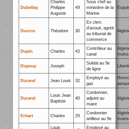
Charles
Sous chef au
Dubellay
Philippe
49
ministère de la
Expul
Auguste
Marine
Ex clerc
d'avoué, agréé
Ducros
Théodore
30
Algéri
au tribunal de
commerce
Contrôleur au
Algéri
Dupin
Charles
43
canal
moins
Soldat au 9e
Dupouy
Joseph
Libert
de ligne
Employé au
Renvo
Durand
Jean Louis
32
gaz
parqu
Cordonnier,
Louis Jean
Durand
40
adjoint au
Algéri
Baptiste
maire
Cordonnier
Algéri
Erhart
Charles
29
artilleur au 9e
moins
Louis
Employé au