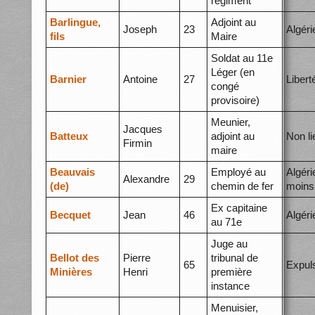
régiment
Barlingue,
Adjoint au
Joseph
23
Algéri
fils
Maire
Soldat au 11e
Léger (en
Barnier
Antoine
27
Libert
congé
provisoire)
Meunier,
Jacques
Batteux
adjoint au
Non li
Firmin
maire
Beauvais
Employé au
Algéri
Alexandre
29
(de)
chemin de fer
moins
Ex capitaine
Becquet
Jean
46
Algéri
au 71e
Juge au
Bellot des
Pierre
tribunal de
65
Expul
Minières
Henri
première
instance
Menuisier,