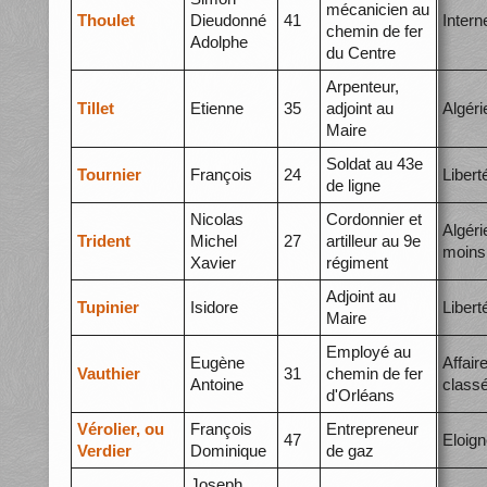
mécanicien au
Thoulet
Dieudonné
41
Inter
chemin de fer
Adolphe
du Centre
Arpenteur,
Tillet
Etienne
35
adjoint au
Algéri
Maire
Soldat au 43e
Tournier
François
24
Libert
de ligne
Nicolas
Cordonnier et
Algéri
Trident
Michel
27
artilleur au 9e
moins
Xavier
régiment
Adjoint au
Tupinier
Isidore
Libert
Maire
Employé au
Eugène
Affair
Vauthier
31
chemin de fer
Antoine
class
d'Orléans
Vérolier, ou
François
Entrepreneur
47
Eloig
Verdier
Dominique
de gaz
Joseph