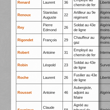
Renard
Laurent
36
Libert
chemin de fer
Stanislas
Artilleur au 9e
Algéri
Renoux
22
Auguste
régiment
moins
Pierre
Soldat au 43e
Algéri
Rey
26
Edmond
de ligne
moins
Chauffeur au
Algéri
Rigondet
François
29
gaz
moins
Employé au
Robert
Antoine
31
Inter
chemin de fer
Soldat au 43e
Robin
Léopold
23
Survei
de ligne
Fusilier au 43e
Roche
Laurent
26
Libert
de ligne
Aubergiste,
Rousset
Antoine
46
adjoint au
Algéri
Maire
Agréé au
Claude
Saupique
58
tribunal de
Algéri