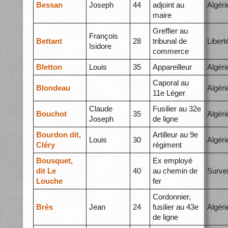
Bessan
Joseph
44
adjoint au
Algéri
maire
Greffier au
François
Bettant
28
tribunal de
Libert
Isidore
commerce
Bletton
Louis
35
Appareilleur
Algéri
Caporal au
Blondeau
Algéri
11e Léger
Claude
Fusilier au 32e
Bouchot
35
Algéri
Joseph
de ligne
Bourdon dit,
Artilleur au 9e
Louis
30
Algéri
Cléry
régiment
Bousquet,
Ex employé
dit Le
40
au chemin de
Survei
Louche
fer
Cordonnier,
Brès
Jean
24
fusilier au 43e
Algéri
de ligne