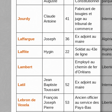
Auguste
Constitutionnel
parqu
Fabricant de
bougies et
Claude
Jourdy
41
juge au
Inter
Antoine
tribunal de
commerce
Ex adjoint au
Laffargue
Joseph
36
Algéri
maire
Soldat au 43e
Algéri
Laffite
Hygin
22
de ligne
moins
Employé au
Lambert
chemin de fer
Libert
d'Orléans
Jean
Ex adjoint au
Latil
Baptiste
52
Inter
maire
Toussaint
François
Ancien officier
Lebron de
Joseph
53
au service des
Libert
Vexela
Pierre
Pays-Bas