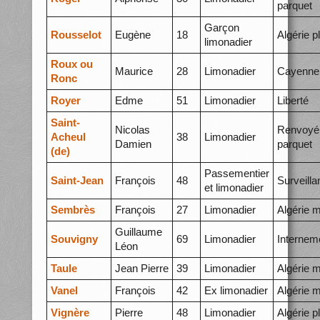
parquet
Garçon
Rousselot
Eugène
18
Algérie p
limonadier
Roux ou
Maurice
28
Limonadier
Cayenne
Ronc
Royer
Edme
51
Limonadier
Liberté
Saint-
Nicolas
Renvoyé
Acheul
38
Limonadier
Damien
parquet
(de)
Passementier
Saint-Jean
François
48
Surveilla
et limonadier
Sembrès
François
27
Limonadier
Algérie 
Guillaume
Souvigny
69
Limonadier
Internem
Léon
Taule
Jean Pierre
39
Limonadier
Algérie 
Vanel
François
42
Ex limonadier
Algérie 
Vignère
Pierre
48
Limonadier
Algérie p