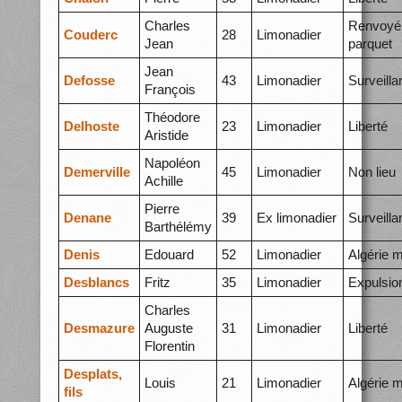
Charles
Renvoyé
Couderc
28
Limonadier
Jean
parquet
Jean
Defosse
43
Limonadier
Surveilla
François
Théodore
Delhoste
23
Limonadier
Liberté
Aristide
Napoléon
Demerville
45
Limonadier
Non lieu
Achille
Pierre
Denane
39
Ex limonadier
Surveilla
Barthélémy
Denis
Edouard
52
Limonadier
Algérie 
Desblancs
Fritz
35
Limonadier
Expulsio
Charles
Desmazure
Auguste
31
Limonadier
Liberté
Florentin
Desplats,
Louis
21
Limonadier
Algérie 
fils