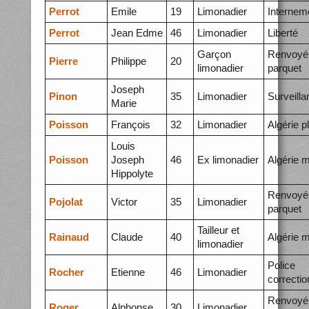
Perrot
Emile
19
Limonadier
Internem
Perrot
Jean Edme
46
Limonadier
Liberté
Garçon
Renvoyé
Pierre
Philippe
20
limonadier
parquet
Joseph
Pinon
35
Limonadier
Surveilla
Marie
Poisson
François
32
Limonadier
Algérie p
Louis
Poisson
Joseph
46
Ex limonadier
Algérie 
Hippolyte
Renvoyé
Pojolat
Victor
35
Limonadier
parquet
Tailleur et
Rainaud
Claude
40
Algérie 
limonadier
Police
Rocher
Etienne
46
Limonadier
correctio
Renvoyé
Roger
Alphonse
30
Limonadier