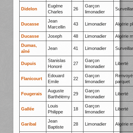
Eugène
Garçon
Didelon
26
Surveilla
Charles
limonadier
Jean
Ducasse
43
Limonadier
Algérie p
Marcellin
Ducasse
Joseph
48
Limonadier
Algérie 
Dumas,
Jean
41
Limonadier
Surveilla
aîné
Stanislas
Garçon
Dupuis
27
Liberté
Honoré
limonadier
Edouard
Garçon
Renvoyé
Flanicourt
22
Emile
limonadier
parquet
Auguste
Garçon
Fougerais
29
Liberté
Barthélémy
limonadier
Louis
Garçon
Gallée
18
Liberté
Philippe
limonadier
Jean
Garibal
28
Limonadier
Algérie 
Baptiste