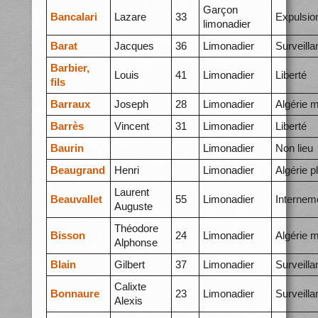
Garçon
Bancalari
Lazare
33
Expulsio
limonadier
Barat
Jacques
36
Limonadier
Surveilla
Barbier,
Louis
41
Limonadier
Liberté
fils
Barraux
Joseph
28
Limonadier
Algérie 
Barrès
Vincent
31
Limonadier
Liberté
Baurin
Limonadier
Non lieu
Beaugrand
Henri
Limonadier
Algérie p
Laurent
Beauvallet
55
Limonadier
Internem
Auguste
Théodore
Bisson
24
Limonadier
Algérie 
Alphonse
Blain
Gilbert
37
Limonadier
Surveilla
Calixte
Bonnaure
23
Limonadier
Surveilla
Alexis