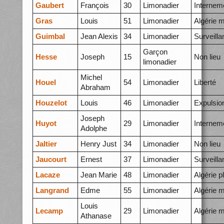
Gaubert
François
30
Limonadier
Internem
Gras
Louis
51
Limonadier
Algérie 
Guimbal
Jean Alexis
34
Limonadier
Surveilla
Garçon
Hesse
Joseph
15
Non lieu
limonadier
Michel
Houel
54
Limonadier
Liberté
Abraham
Houzelot
Louis
46
Limonadier
Expulsio
Joseph
Huyot
29
Limonadier
Internem
Adolphe
Jaltier
Henry Just
34
Limonadier
Non lieu
Jaucourt
Ernest
37
Limonadier
Surveilla
Lacaze
Jean Marie
48
Limonadier
Algérie p
Langrand
Edme
55
Limonadier
Algérie 
Louis
Lecamp
29
Limonadier
Algérie 
Athanase