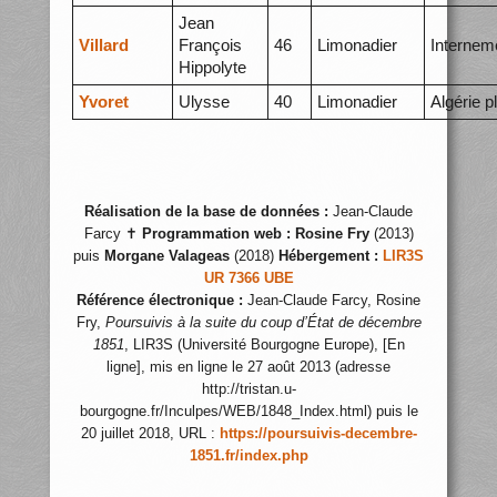
Jean
Villard
François
46
Limonadier
Internem
Hippolyte
Yvoret
Ulysse
40
Limonadier
Algérie p
Réalisation de la base de données :
Jean-Claude
Farcy ✝
Programmation web :
Rosine Fry
(2013)
puis
Morgane Valageas
(2018)
Hébergement :
LIR3S
UR 7366 UBE
Référence électronique :
Jean-Claude Farcy, Rosine
Fry,
Poursuivis à la suite du coup d’État de décembre
1851
, LIR3S (Université Bourgogne Europe), [En
ligne], mis en ligne le 27 août 2013 (adresse
http://tristan.u-
bourgogne.fr/Inculpes/WEB/1848_Index.html) puis le
20 juillet 2018, URL :
https://poursuivis-decembre-
1851.fr/index.php