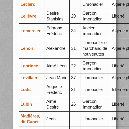
Leclerc
Limonadier
Algérie p
Désiré
Garçon
Lelièvre
29
Liberté
Stanislas
limonadier
Edmond
Ancien
Lemercier
34
Algérie 
Frédéric
limonadier
Limonadier et
Lenoir
Alexandre
31
marchand de
Algérie p
nouveautés
Garçon
Leprince
Aimé Léon
22
Liberté
limonadier
Levillain
Jean Marie
37
Limonadier
Algérie p
Auguste
Lods
31
Limonadier
Internem
Frédéric
Aimé
Garçon
Lubin
26
Liberté
Désiré
limonadier
Madières,
Jean
Limonadier
Liberté
dit Canet