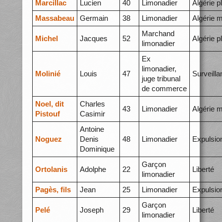
Marcillac
Lucien
40
Limonadier
Algérie p
Massabeau
Germain
38
Limonadier
Algérie 
Marchand
Michel
Jacques
52
Algérie p
limonadier
Ex
limonadier,
Molinié
Louis
47
Surveilla
juge tribunal
de commerce
Noel, dit
Charles
43
Limonadier
Algérie 
Pistouf
Casimir
Antoine
Noguez
Denis
48
Limonadier
Expulsio
Dominique
Garçon
Ortolanis
Adolphe
22
Liberté
limonadier
Pagès, fils
Jean
25
Limonadier
Expulsio
Garçon
Pelé
Joseph
29
Liberté
limonadier