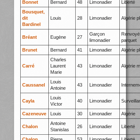
Bonnet
Bernard
48
Limonadier
Liberté
Bousquet,
dit
Louis
28
Limonadier
Algérie p
Bardinel
Garçon
Renvoyé
Bréant
Eugène
27
limonadier
parquet
Brunet
Bernard
41
Limonadier
Algérie p
Charles
Carré
Laurent
43
Limonadier
Algérie 
Marie
Louis
Caussanel
43
Limonadier
Internem
Antoine
Louis
Cayla
40
Limonadier
Surveilla
Victor
Cazeneuve
Louis
30
Limonadier
Algérie
Antoine
Chalon
26
Limonadier
Liberté
Stanislas
Chalon
Pierre
53
Limonadier
Liberté