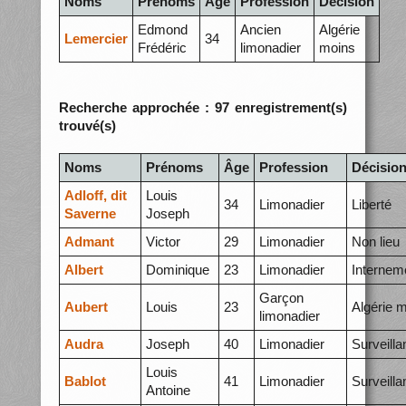
Noms
Prénoms
Âge
Profession
Décision
Edmond
Ancien
Algérie
Lemercier
34
Frédéric
limonadier
moins
Recherche approchée : 97 enregistrement(s)
trouvé(s)
Noms
Prénoms
Âge
Profession
Décisio
Adloff, dit
Louis
34
Limonadier
Liberté
Saverne
Joseph
Admant
Victor
29
Limonadier
Non lieu
Albert
Dominique
23
Limonadier
Internem
Garçon
Aubert
Louis
23
Algérie 
limonadier
Audra
Joseph
40
Limonadier
Surveilla
Louis
Bablot
41
Limonadier
Surveilla
Antoine