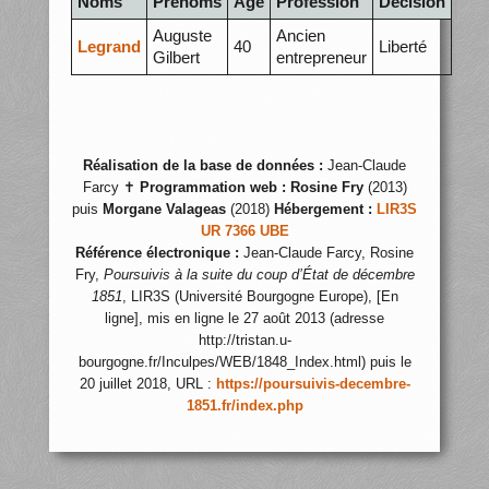
Noms
Prénoms
Âge
Profession
Décision
Auguste
Ancien
Legrand
40
Liberté
Gilbert
entrepreneur
Réalisation de la base de données :
Jean-Claude
Farcy ✝
Programmation web :
Rosine Fry
(2013)
puis
Morgane Valageas
(2018)
Hébergement :
LIR3S
UR 7366 UBE
Référence électronique :
Jean-Claude Farcy, Rosine
Fry,
Poursuivis à la suite du coup d’État de décembre
1851
, LIR3S (Université Bourgogne Europe), [En
ligne], mis en ligne le 27 août 2013 (adresse
http://tristan.u-
bourgogne.fr/Inculpes/WEB/1848_Index.html) puis le
20 juillet 2018, URL :
https://poursuivis-decembre-
1851.fr/index.php