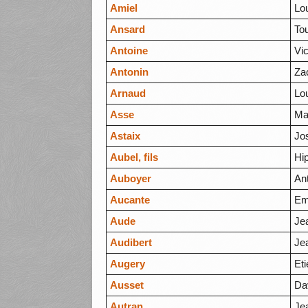
Amiel
Lo
Ansard
To
Antoine
Vic
Antonin
Za
Arnaud
Lo
Asse
Ma
Astaix
Jo
Aubel, fils
Hi
Auboyer
An
Aucante
Em
Aude
Je
Audibert
Je
Augery
Et
Ausset
Da
Autran
Je