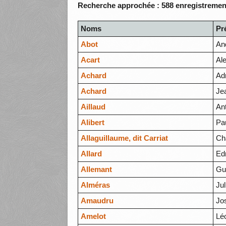
Recherche approchée : 588 enregistrement
Noms
Pr
Abot
An
Acart
Al
Achard
Ad
Achard
Je
Aillaud
An
Alibert
Pa
Allaguillaume, dit Carriat
Ch
Allard
Ed
Allemant
Gu
Alméras
Jul
Amaudru
Jo
Amelot
Lé