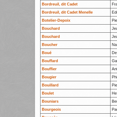
Bordreuil, dit Cadet
Fr
Bordreuil, dit Cadet Menelle
Ed
Botelier-Depoix
Pie
Bouchard
Je
Bouchard
Je
Boucher
Na
Boué
De
Bouffard
Ga
Bouffier
An
Bougier
Ph
Bouillard
Pi
Boulet
He
Bouniars
Be
Bourgeois
Pa