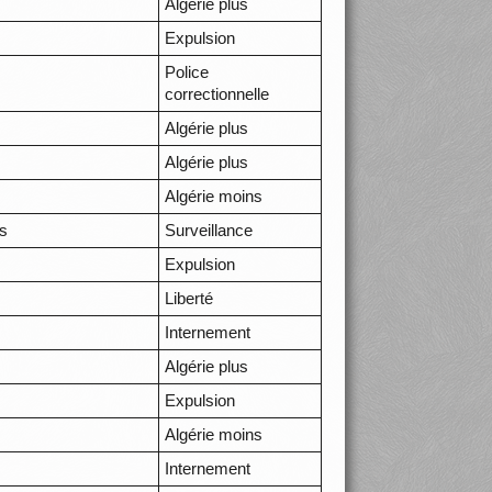
Algérie plus
Expulsion
Police
correctionnelle
Algérie plus
Algérie plus
Algérie moins
es
Surveillance
Expulsion
Liberté
Internement
Algérie plus
Expulsion
Algérie moins
Internement