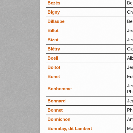
Bezès
Be
Bigny
Ch
Billaube
Be
Billot
Je
Bizot
Je
Blétry
Cl
Boell
Alb
Boitot
Je
Bonet
Ed
Je
Bonhomme
Phi
Bonnard
Je
Bonnet
Phi
Bonnichon
An
Bonnifay, dit Lambert
Ma