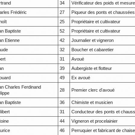
rtrand
34
Vérificateur des poids et mesur
arles Frédéric
27
Piqueur des ponts et chaussées
noît
25
Propriétaire et cultivateur
an Baptiste
52
Propriétaire et cultivateur
an Etienne
42
Journalier et vigneron
aude
32
Boucher et cabaretier
ert
31
Avoué
an
39
Aubergiste et flotteur
ouard
49
Ex avoué
an Charles Ferdinand
28
Premier clerc d'avoué
lippe
an Baptiste
36
Chimiste et musicien
libert
31
Conducteur des ponts et chaus
toine
44
Vigneron et procelainier
urice
46
Perruquier et fabricant de chais