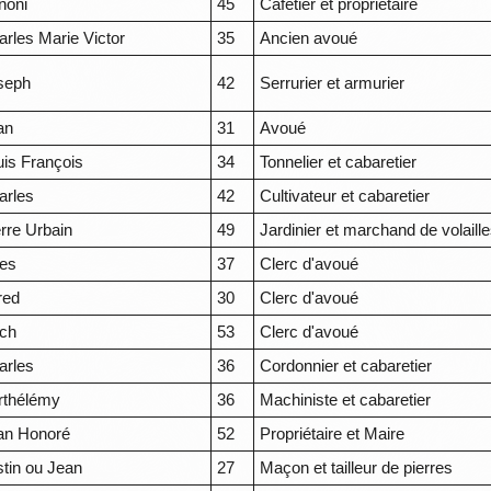
noni
45
Cafetier et propriétaire
arles Marie Victor
35
Ancien avoué
seph
42
Serrurier et armurier
an
31
Avoué
uis François
34
Tonnelier et cabaretier
arles
42
Cultivateur et cabaretier
erre Urbain
49
Jardinier et marchand de volaill
les
37
Clerc d'avoué
red
30
Clerc d'avoué
ch
53
Clerc d'avoué
arles
36
Cordonnier et cabaretier
rthélémy
36
Machiniste et cabaretier
an Honoré
52
Propriétaire et Maire
stin ou Jean
27
Maçon et tailleur de pierres