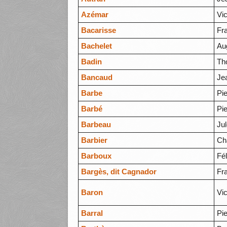
Azémar
Vic
Bacarisse
Fr
Bachelet
Au
Badin
Th
Bancaud
Je
Barbe
Pie
Barbé
Pie
Barbeau
Ju
Barbier
Ch
Barboux
Fél
Bargès, dit Cagnador
Fr
Baron
Vic
Barral
Pie