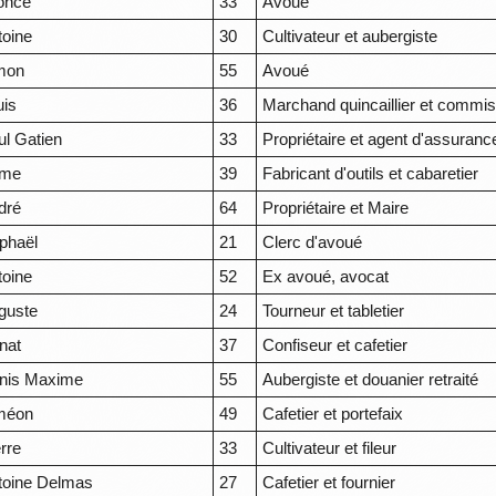
once
33
Avoué
toine
30
Cultivateur et aubergiste
mon
55
Avoué
uis
36
Marchand quincaillier et commi
ul Gatien
33
Propriétaire et agent d'assuranc
me
39
Fabricant d'outils et cabaretier
dré
64
Propriétaire et Maire
phaël
21
Clerc d'avoué
toine
52
Ex avoué, avocat
guste
24
Tourneur et tabletier
nat
37
Confiseur et cafetier
nis Maxime
55
Aubergiste et douanier retraité
méon
49
Cafetier et portefaix
rre
33
Cultivateur et fileur
toine Delmas
27
Cafetier et fournier