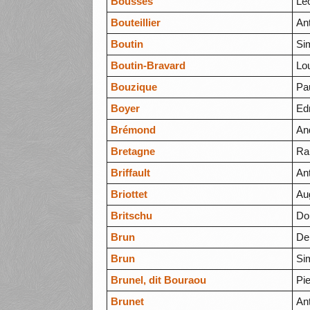
Boussès
Lé
Bouteillier
An
Boutin
Si
Boutin-Bravard
Lo
Bouzique
Pa
Boyer
Ed
Brémond
An
Bretagne
Ra
Briffault
An
Briottet
Au
Britschu
Do
Brun
De
Brun
Si
Brunel, dit Bouraou
Pie
Brunet
An