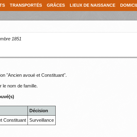
TS
TRANSPORTÉS
GRÂCES
LIEUX DE NAISSANCE
DOMICI
cembre 1851
ion "Ancien avoué et Constituant".
r le nom de famille.
ouvé(s)
Décision
t Constituant
Surveillance