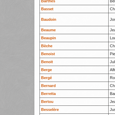
Barthès
Be
Basset
Ch
Baudoin
Jo
Beaume
Je
Beaupin
Lo
Bèche
Ch
Benoist
Pi
Benoit
Ju
Berge
Alf
Bergé
Ro
Bernard
Ch
Berretta
Ba
Bertou
Je
Besselère
Ju