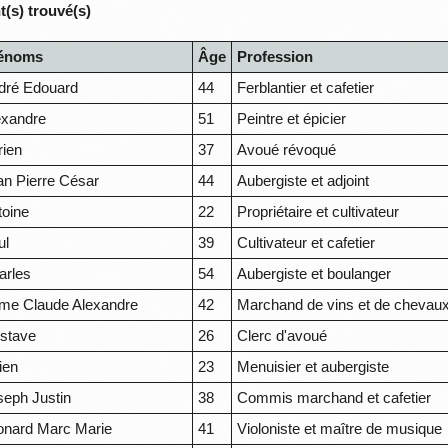
(s) trouvé(s)
énoms
Âge
Profession
dré Edouard
44
Ferblantier et cafetier
exandre
51
Peintre et épicier
rien
37
Avoué révoqué
an Pierre César
44
Aubergiste et adjoint
toine
22
Propriétaire et cultivateur
ul
39
Cultivateur et cafetier
arles
54
Aubergiste et boulanger
me Claude Alexandre
42
Marchand de vins et de chevau
stave
26
Clerc d'avoué
ien
23
Menuisier et aubergiste
seph Justin
38
Commis marchand et cafetier
onard Marc Marie
41
Violoniste et maître de musique