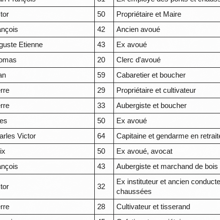
tor
50
Propriétaire et Maire
ançois
42
Ancien avoué
guste Etienne
43
Ex avoué
omas
20
Clerc d'avoué
an
59
Cabaretier et boucher
rre
29
Propriétaire et cultivateur
rre
33
Aubergiste et boucher
les
50
Ex avoué
arles Victor
64
Capitaine et gendarme en retrait
ix
50
Ex avoué, avocat
ançois
43
Aubergiste et marchand de bois
Ex instituteur et ancien conduct
tor
32
chaussées
rre
28
Cultivateur et tisserand