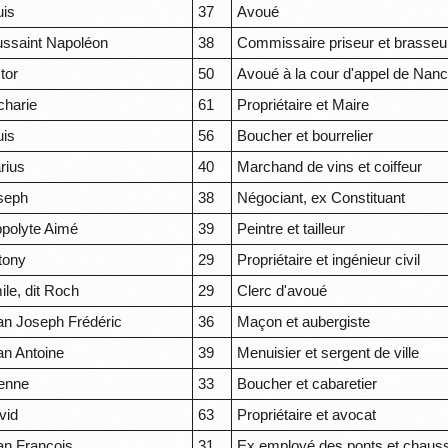
uis
37
Avoué
ussaint Napoléon
38
Commissaire priseur et brasseu
tor
50
Avoué à la cour d'appel de Nan
charie
61
Propriétaire et Maire
uis
56
Boucher et bourrelier
rius
40
Marchand de vins et coiffeur
seph
38
Négociant, ex Constituant
ppolyte Aimé
39
Peintre et tailleur
tony
29
Propriétaire et ingénieur civil
ile, dit Roch
29
Clerc d'avoué
an Joseph Frédéric
36
Maçon et aubergiste
an Antoine
39
Menuisier et sergent de ville
ienne
33
Boucher et cabaretier
vid
63
Propriétaire et avocat
an François
31
Ex employé des ponts et chaus