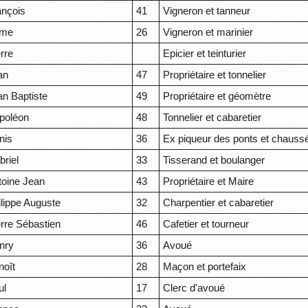
ançois
41
Vigneron et tanneur
me
26
Vigneron et marinier
rre
Epicier et teinturier
an
47
Propriétaire et tonnelier
an Baptiste
49
Propriétaire et géomètre
poléon
48
Tonnelier et cabaretier
nis
36
Ex piqueur des ponts et chauss
briel
33
Tisserand et boulanger
toine Jean
43
Propriétaire et Maire
ilippe Auguste
32
Charpentier et cabaretier
erre Sébastien
46
Cafetier et tourneur
nry
36
Avoué
noît
28
Maçon et portefaix
ul
17
Clerc d'avoué