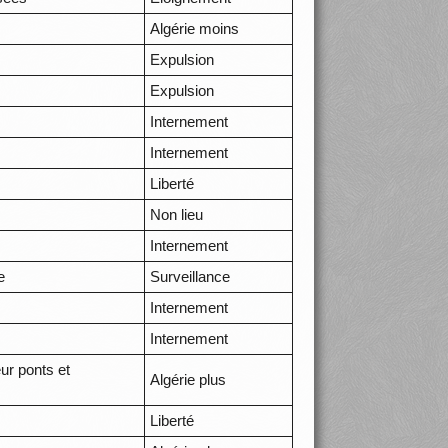
Algérie moins
Expulsion
Expulsion
Internement
Internement
Liberté
Non lieu
Internement
e
Surveillance
Internement
Internement
eur ponts et
Algérie plus
Liberté