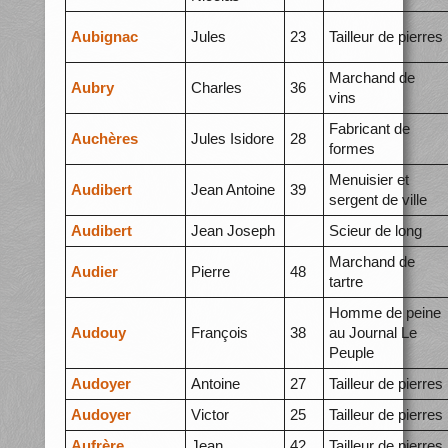
Aubignac
Jules
23
Tailleur de pierres
Marchand de
Aubry
Charles
36
vins
Fabricant de
Auchères
Jules Isidore
28
formes
Menuisier et
Audibert
Jean Antoine
39
sergent de ville
Audibert
Jean Joseph
Scieur de long
Marchand de
Audier
Pierre
48
tartre
Homme de peine
Audouy
François
38
au Journal Le
Peuple
Audoyer
Antoine
27
Tailleur de pierres
Audoyer
Victor
25
Tailleur de pierres
Aufrère
Jean
42
Tailleur de pierres