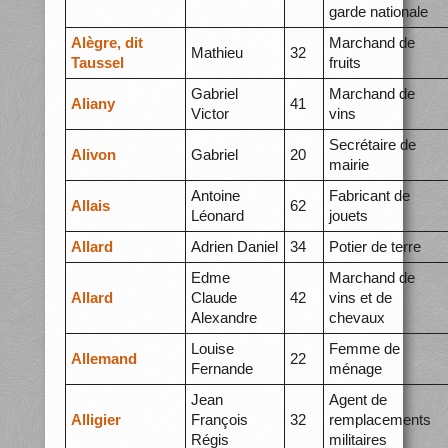
garde nationale
Alègre, dit
Marchand de
Mathieu
32
Taussel
fruits
Gabriel
Marchand de
Aliany
41
Victor
vins
Secrétaire de
Alivon
Gabriel
20
mairie
Antoine
Fabricant de
Allais
62
Léonard
jouets
Allard
Adrien Daniel
34
Potier de terre
Edme
Marchand de
Allard
Claude
42
vins et de
Alexandre
chevaux
Louise
Femme de
Allemand
22
Fernande
ménage
Jean
Agent de
Alligier
François
32
remplacements
Régis
militaires