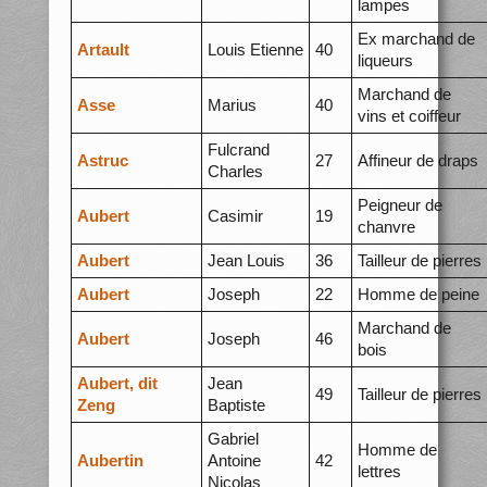
lampes
Ex marchand de
Artault
Louis Etienne
40
liqueurs
Marchand de
Asse
Marius
40
vins et coiffeur
Fulcrand
Astruc
27
Affineur de draps
Charles
Peigneur de
Aubert
Casimir
19
chanvre
Aubert
Jean Louis
36
Tailleur de pierres
Aubert
Joseph
22
Homme de peine
Marchand de
Aubert
Joseph
46
bois
Aubert, dit
Jean
49
Tailleur de pierres
Zeng
Baptiste
Gabriel
Homme de
Aubertin
Antoine
42
lettres
Nicolas