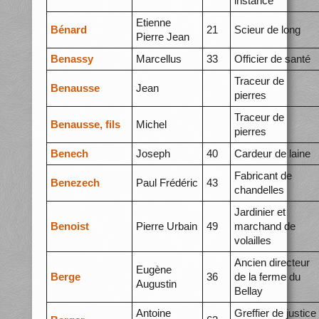
instance
Etienne
Bénard
21
Scieur de long
Pierre Jean
Benassy
Marcellus
33
Officier de santé
Traceur de
Benausse
Jean
pierres
Traceur de
Benausse, fils
Michel
pierres
Benech
Joseph
40
Cardeur de laine
Fabricant de
Benezech
Paul Frédéric
43
chandelles
Jardinier et
Benoist
Pierre Urbain
49
marchand de
volailles
Ancien directeur
Eugène
Berge
36
de la ferme du
Augustin
Bellay
Antoine
Greffier de justice