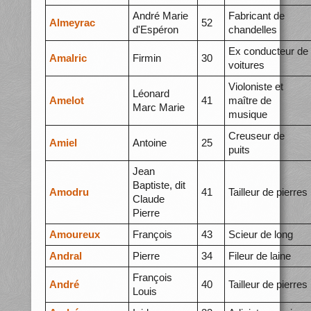
André Marie
Fabricant de
Almeyrac
52
d'Espéron
chandelles
Ex conducteur de
Amalric
Firmin
30
voitures
Violoniste et
Léonard
Amelot
41
maître de
Marc Marie
musique
Creuseur de
Amiel
Antoine
25
puits
Jean
Baptiste, dit
Amodru
41
Tailleur de pierres
Claude
Pierre
Amoureux
François
43
Scieur de long
Andral
Pierre
34
Fileur de laine
François
André
40
Tailleur de pierres
Louis