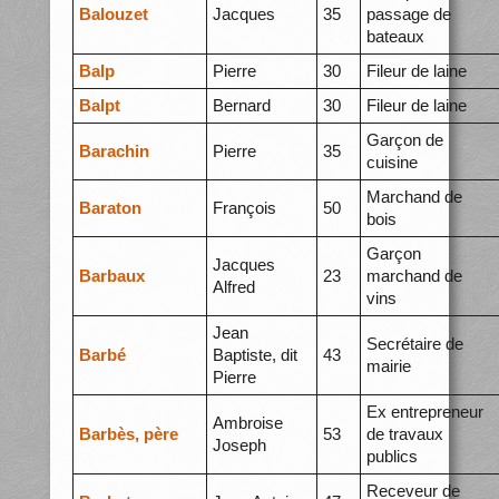
Balouzet
Jacques
35
passage de
bateaux
Balp
Pierre
30
Fileur de laine
Balpt
Bernard
30
Fileur de laine
Garçon de
Barachin
Pierre
35
cuisine
Marchand de
Baraton
François
50
bois
Garçon
Jacques
Barbaux
23
marchand de
Alfred
vins
Jean
Secrétaire de
Barbé
Baptiste, dit
43
mairie
Pierre
Ex entrepreneur
Ambroise
Barbès, père
53
de travaux
Joseph
publics
Receveur de