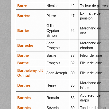
Barré
Nicolas
42
Tailleur de pierres
Ex maître de
Barrère
Pierre
47
pension
Gilles
Marchand de
Barrier
Cyprien
52
vins
Simon
Jean
Marchand de
Barroche
François
charbon
Barthe
Basile
38
Fileur de laine
Barthe
François
32
Fileur de laine
Barthelemy, dit
Jean Joseph
30
Fileur de laine
Quintal
Marchand de
Barthès
Henry
35
laines
Apprêteur de
Barthès
Romain
53
draps
Barthès
Séverin
30
Tondeur de draps