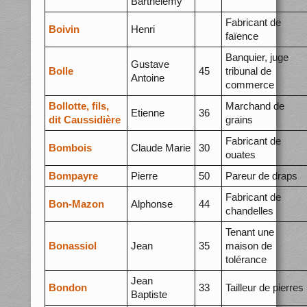
Barthélémy
Fabricant de
Boivin
Henri
faïence
Banquier, juge
Gustave
Bolle
45
tribunal de
Antoine
commerce
Bollotte, fils,
Marchand de
Etienne
36
dit Caussidière
grains
Fabricant de
Bombois
Claude Marie
30
ouates
Bompayre
Pierre
50
Pareur de draps
Fabricant de
Bon-Mazon
Alphonse
44
chandelles
Tenant une
Bonassiol
Jean
35
maison de
tolérance
Jean
Bondon
33
Tailleur de pierres
Baptiste