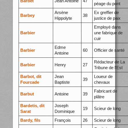
Barbet
Jean Antoine
47
péage du pont
Arsène
Ex greffier de
Barbey
38
Hippolyte
justice de paix
Employé dans
Barbier
une fabrique de
cuir
Edme
Barbier
60
Officier de santé
Antoine
Rédacteur de La
Barbier
Henry
27
Tribune de l'Est
Barbot, dit
Jean
Loueur de
39
Fourcade
Baptiste
chevaux
Fabricant de
Barbut
Antoine
39
plâtre
Bardetis, dit
Joseph
19
Scieur de long
Sarat
Dominique
Bardy, fils
François
26
Scieur de long