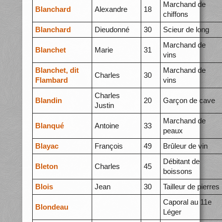
Marchand de
Blanchard
Alexandre
18
chiffons
Blanchard
Dieudonné
30
Scieur de long
Marchand de
Blanchet
Marie
31
vins
Blanchet, dit
Marchand de
Charles
30
Flambard
vins
Charles
Blandin
20
Garçon de cave
Justin
Marchand de
Blanqué
Antoine
33
peaux
Blayac
François
49
Brûleur de vin
Débitant de
Bleton
Charles
45
boissons
Blois
Jean
30
Tailleur de pierres
Caporal au 11e
Blondeau
Léger