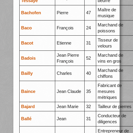
Tessayé
beurre
Maître de
Bachofen
Pierre
47
musique
Marchand de
Baco
François
24
poissons
Tisseur de
Bacot
Etienne
31
velours
Jean Pierre
Marchand de
Badois
52
François
vins en gros
Marchand de
Bailly
Charles
40
chiffons
Fabricant de
Baince
Jean Claude
35
mesures
métriques
Bajard
Jean Marie
32
Tailleur de pierres
Conducteur de
Ballé
Jean
31
diligences
Entrepreneur de