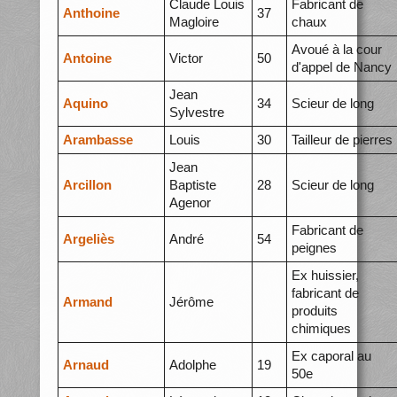
Claude Louis
Fabricant de
Anthoine
37
Magloire
chaux
Avoué à la cour
Antoine
Victor
50
d'appel de Nancy
Jean
Aquino
34
Scieur de long
Sylvestre
Arambasse
Louis
30
Tailleur de pierres
Jean
Arcillon
Baptiste
28
Scieur de long
Agenor
Fabricant de
Argeliès
André
54
peignes
Ex huissier,
fabricant de
Armand
Jérôme
produits
chimiques
Ex caporal au
Arnaud
Adolphe
19
50e