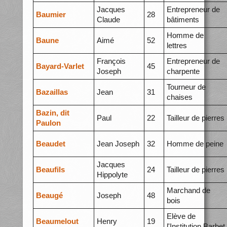
Jacques
Entrepreneur de
Baumier
28
Claude
bâtiments
Homme de
Baune
Aimé
52
lettres
François
Entrepreneur de
Bayard-Varlet
45
Joseph
charpente
Tourneur de
Bazaillas
Jean
31
chaises
Bazin, dit
Paul
22
Tailleur de pierres
Paulon
Beaudet
Jean Joseph
32
Homme de peine
Jacques
Beaufils
24
Tailleur de pierres
Hippolyte
Marchand de
Beaugé
Joseph
48
bois
Elève de
Beaumelout
Henry
19
l'Institution Barbet