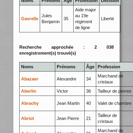
Noms
Prénoms
Âge
Profession
Décision
Aide major
Jules
au 19e
Gavrelle
35
Liberté
Benjamin
régiment
de ligne
Recherche approchée : 2 038
enregistrement(s) trouvé(s)
Noms
Prénoms
Âge
Profession
Marchand de
Abazaer
Alexandre
34
cristaux
Aberlin
Victor
36
Tailleur de pierres
Abrachy
Jean Martin
40
Valet de chambre
Tailleur de
Abriol
Jean Pierre
21
cristaux
Marchand de