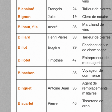
vins
BIenaimé
François
24
Tailleur de pierres
Bignon
Jules
19
Clerc de notaire
Marchand de
Bilhaut, fils
André
36
vins
Billiard
Henri Pierre
33
Tailleur de pierres
Fabricant de vin
Billot
Eugène
39
de champagne
Entrepreneur de
Billotet
Timothée
47
messageries
Voyageur de
Binachon
35
commerce
Agent de
Binquet
Antoine Jean
36
remplacements
militaires
Tisserand de
Biscarlet
Pierre
46
drap