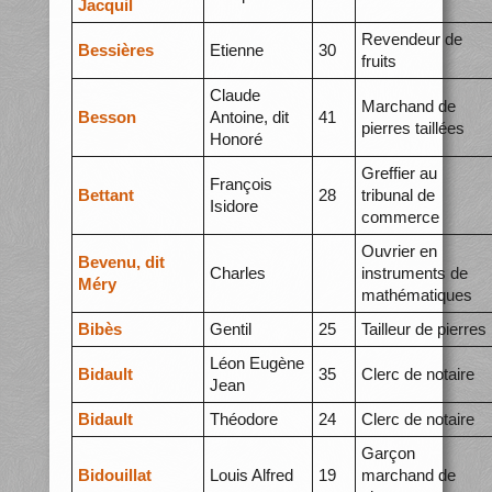
Jacquil
Revendeur de
Bessières
Etienne
30
fruits
Claude
Marchand de
Besson
Antoine, dit
41
pierres taillées
Honoré
Greffier au
François
Bettant
28
tribunal de
Isidore
commerce
Ouvrier en
Bevenu, dit
Charles
instruments de
Méry
mathématiques
Bibès
Gentil
25
Tailleur de pierres
Léon Eugène
Bidault
35
Clerc de notaire
Jean
Bidault
Théodore
24
Clerc de notaire
Garçon
Bidouillat
Louis Alfred
19
marchand de