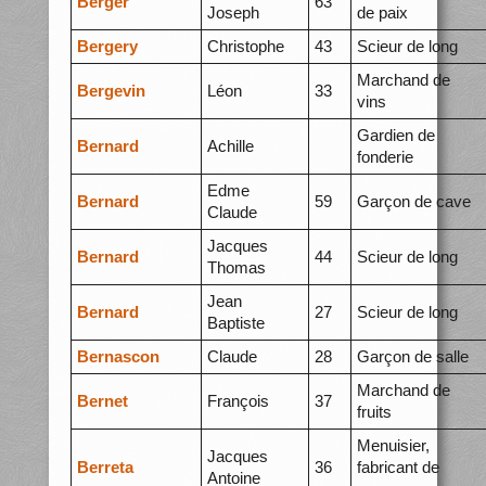
Berger
63
Joseph
de paix
Bergery
Christophe
43
Scieur de long
Marchand de
Bergevin
Léon
33
vins
Gardien de
Bernard
Achille
fonderie
Edme
Bernard
59
Garçon de cave
Claude
Jacques
Bernard
44
Scieur de long
Thomas
Jean
Bernard
27
Scieur de long
Baptiste
Bernascon
Claude
28
Garçon de salle
Marchand de
Bernet
François
37
fruits
Menuisier,
Jacques
Berreta
36
fabricant de
Antoine