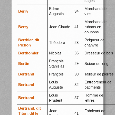
cages
Edme
Marchand de
Berry
34
Augustin
vins
Marchand de
Berry
Jean Claude
41
rubans en
coupons
Berthier, dit
Peigneur de
Théodore
23
Pichon
chanvre
Berthomier
Nicolas
35
Dresseur de bois
François
Bertin
29
Scieur de long
Stanislas
Bertrand
François
30
Tailleur de pierres
Louis
Entrepreneur de
Bertrand
32
Auguste
bâtiments
Louis
Homme de
Bertrand
37
Prudent
lettres
Bertrand, dit
Jean
Fabricant de
Titon, dit le
41