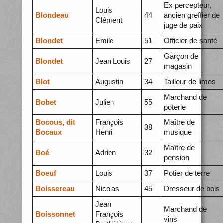
Ex percepteur,
Louis
Blondeau
44
ancien greffier de
Clément
juge de paix
Blondet
Emile
51
Officier de santé
Garçon de
Blondet
Jean Louis
27
magasin
Blot
Augustin
34
Tailleur de limes
Marchand de
Bobet
Julien
55
poterie
Bocous, dit
François
Maître de
38
Bocaux
Henri
musique
Maître de
Boé
Adrien
32
pension
Boeuf
Louis
37
Potier de terre
Boissereau
Nicolas
45
Dresseur de bois
Jean
Marchand de
Boissonnet
François
vins