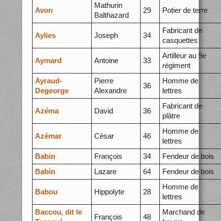
Mathurin
Avon
29
Potier de terre
Balthazard
Fabricant de
Aylies
Joseph
34
casquettes
Artilleur au 9e
Aymard
Antoine
33
régiment
Ayraud-
Pierre
Homme de
36
Degeorge
Alexandre
lettres
Fabricant de
Azéma
David
36
plâtre
Homme de
Azémar
César
46
lettres
Babin
François
34
Fendeur de bois
Babin
Lazare
64
Fendeur de bois
Homme de
Babou
Hippolyte
28
lettres
Baccou, dit le
Marchand de
François
48