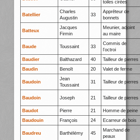
toiles cirées
Charles
Apprêteur de
Batellier
33
Augustin
bonnets
Jacques
Meunier, adjoint
Batteux
Firmin
au maire
Commis de
Baude
Toussaint
33
l'octroi
Baudier
Balthazard
40
Tailleur de pierres
Baudin
Benoît
20
Valet de ferme
Jean
Baudoin
31
Tailleur de pierres
Toussaint
Baudoin
Joseph
21
Tailleur de pierres
Baudot
Pierre
21
Homme de peine
Baudouin
François
24
Ecarreur de bois
Marchand de
Baudreu
Barthélémy
45
peaux