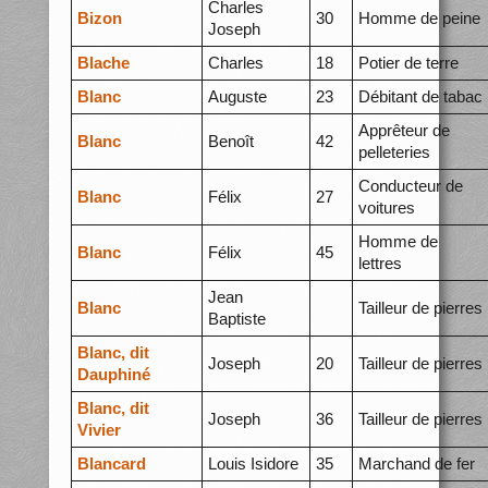
Charles
Bizon
30
Homme de peine
Joseph
Blache
Charles
18
Potier de terre
Blanc
Auguste
23
Débitant de tabac
Apprêteur de
Blanc
Benoît
42
pelleteries
Conducteur de
Blanc
Félix
27
voitures
Homme de
Blanc
Félix
45
lettres
Jean
Blanc
Tailleur de pierres
Baptiste
Blanc, dit
Joseph
20
Tailleur de pierres
Dauphiné
Blanc, dit
Joseph
36
Tailleur de pierres
Vivier
Blancard
Louis Isidore
35
Marchand de fer