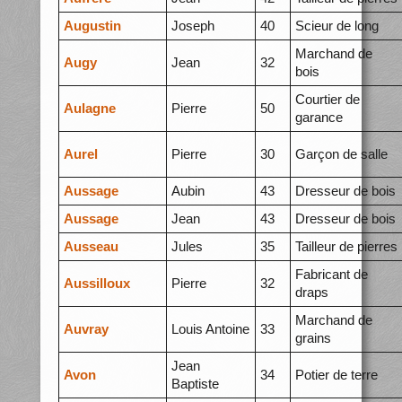
Augustin
Joseph
40
Scieur de long
Marchand de
Augy
Jean
32
bois
Courtier de
Aulagne
Pierre
50
garance
Aurel
Pierre
30
Garçon de salle
Aussage
Aubin
43
Dresseur de bois
Aussage
Jean
43
Dresseur de bois
Ausseau
Jules
35
Tailleur de pierres
Fabricant de
Aussilloux
Pierre
32
draps
Marchand de
Auvray
Louis Antoine
33
grains
Jean
Avon
34
Potier de terre
Baptiste