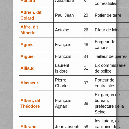
Achard
Alexandre
31
comestibles
Adrien, dit
Paul Jean
29
Potier de terre
Colard
Affre, dit
Antoine
26
Fileur de laine
Minette
Forgeur de
Agnès
François
48
canons
Aiguier
François
34
Tailleur de pierres
Laurent
Ex commissaire
Aillaud
51
Isidore
de police
Pierre
Porteur de
Alasseur
37
Charles
contraintes
Ex garçon de
Albert, dit
François
bureau,
38
Théodore
Agnan
préfecture de la
Seine
Instituteur, ex
Albrand
Jean Joseph
58
capitaine de la