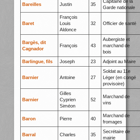
Capitaine de la
Bareilles
Justin
35
Garde nationale
François
Baret
Louis
32
Officier de santé
Aldonce
Aubergiste et
Bargès, dit
François
43
marchand de
Cagnador
bois
Barlingue, fils
Joseph
23
Adjoint au Maire
Soldat au 11e
Barnier
Antoine
27
Léger (en congé
provisoire)
Gilles
Marchand de
Barnier
Cyprien
52
vins
Siméon
Marchand de
Baron
Pierre
40
fromages
Secrétaire de
Barral
Charles
35
mairie