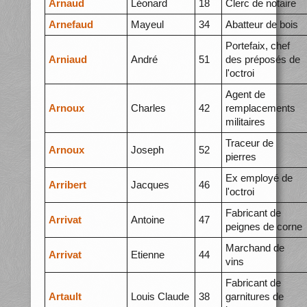
Arnaud
Léonard
18
Clerc de notaire
Arnefaud
Mayeul
34
Abatteur de bois
Portefaix, chef
Arniaud
André
51
des préposés de
l'octroi
Agent de
Arnoux
Charles
42
remplacements
militaires
Traceur de
Arnoux
Joseph
52
pierres
Ex employé de
Arribert
Jacques
46
l'octroi
Fabricant de
Arrivat
Antoine
47
peignes de corne
Marchand de
Arrivat
Etienne
44
vins
Fabricant de
Artault
Louis Claude
38
garnitures de