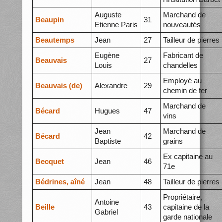
Auguste
Marchand de
Beaupin
31
Etienne Paris
nouveautés
Beautemps
Jean
27
Tailleur de pierres
Eugène
Fabricant de
Beauvais
27
Louis
chandelles
Employé au
Beauvais (de)
Alexandre
29
chemin de fer
Marchand de
Bécard
Hugues
47
vins
Jean
Marchand de
Bécard
42
Baptiste
grains
Ex capitaine au
Becquet
Jean
46
71e
Bédrines, aîné
Jean
48
Tailleur de pierres
Propriétaire,
Antoine
Beille
43
capitaine de la
Gabriel
garde nationale