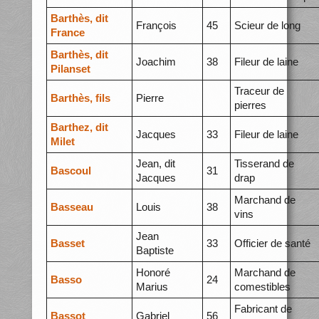
Barthès, dit
François
45
Scieur de long
France
Barthès, dit
Joachim
38
Fileur de laine
Pilanset
Traceur de
Barthès, fils
Pierre
pierres
Barthez, dit
Jacques
33
Fileur de laine
Milet
Jean, dit
Tisserand de
Bascoul
31
Jacques
drap
Marchand de
Basseau
Louis
38
vins
Jean
Basset
33
Officier de santé
Baptiste
Honoré
Marchand de
Basso
24
Marius
comestibles
Fabricant de
Bassot
Gabriel
56