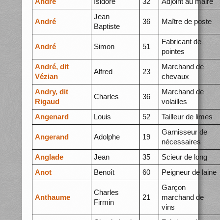
André
Isidore
32
Adjoint au maire
Jean
André
36
Maître de poste
Baptiste
Fabricant de
André
Simon
51
pointes
André, dit
Marchand de
Alfred
23
Vézian
chevaux
Andry, dit
Marchand de
Charles
36
Rigaud
volailles
Angenard
Louis
52
Tailleur de limes
Garnisseur de
Angerand
Adolphe
19
nécessaires
Anglade
Jean
35
Scieur de long
Anot
Benoît
60
Peigneur de laine
Garçon
Charles
Anthaume
21
marchand de
Firmin
vins