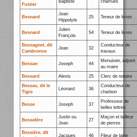
Baptiste
charrues
Fustier
Jean
Besnard
25
Teneur de livres
Hippolyte
Julien
Besnard
54
Teneur de livres
François
Bessagnet, dit
Conducteur de
Jean
32
Cambronne
travaux
Menuisier, adjoint
Bessan
Joseph
44
au maire
Bessard
Alexis
25
Clerc de notaire
Bessas, dit le
Conducteur de
Léonard
36
Tigre
charbon
Professeur de
Besse
Joseph
37
belles lettres
Justin ou
Maçon et tailleur
Besselère
27
Jean
de pierres
Bessière, dit
Jacques
46
Fileur de laine