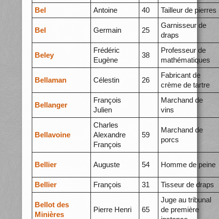
Bel
Antoine
40
Tailleur de pierres
Garnisseur de
Bel
Germain
25
draps
Frédéric
Professeur de
Beley
38
Eugène
mathématiques
Fabricant de
Bellaman
Célestin
26
crème de tartre
François
Marchand de
Bellanger
Julien
vins
Charles
Marchand de
Bellavoine
Alexandre
59
porcs
François
Bellier
Auguste
54
Homme de peine
Bellier
François
31
Tisseur de draps
Juge au tribunal
Bellot des
Pierre Henri
65
de première
Minières