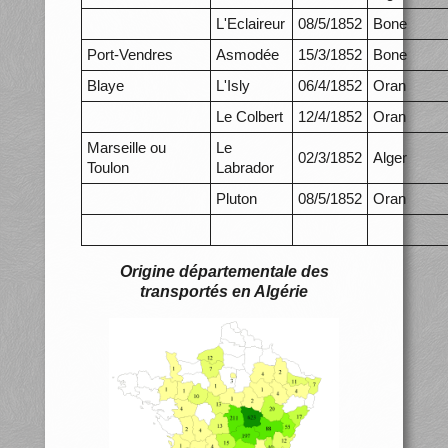
L'Eclaireur
08/5/1852
Bone
Port-Vendres
Asmodée
15/3/1852
Bone
Blaye
L'Isly
06/4/1852
Oran
Le Colbert
12/4/1852
Oran
Marseille ou
Le
02/3/1852
Alger
Toulon
Labrador
Pluton
08/5/1852
Oran
Origine départementale des
transportés en Algérie