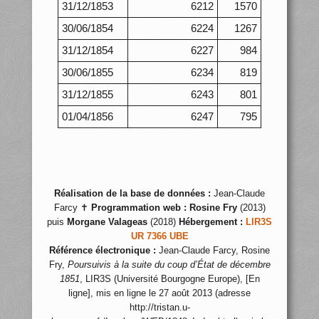
31/12/1853
6212
1570
30/06/1854
6224
1267
31/12/1854
6227
984
30/06/1855
6234
819
31/12/1855
6243
801
01/04/1856
6247
795
Réalisation de la base de données :
Jean-Claude
Farcy ✝
Programmation web :
Rosine Fry
(2013)
puis
Morgane Valageas
(2018)
Hébergement :
LIR3S
UR 7366 UBE
Référence électronique :
Jean-Claude Farcy, Rosine
Fry,
Poursuivis à la suite du coup d’État de décembre
1851
, LIR3S (Université Bourgogne Europe), [En
ligne], mis en ligne le 27 août 2013 (adresse
http://tristan.u-