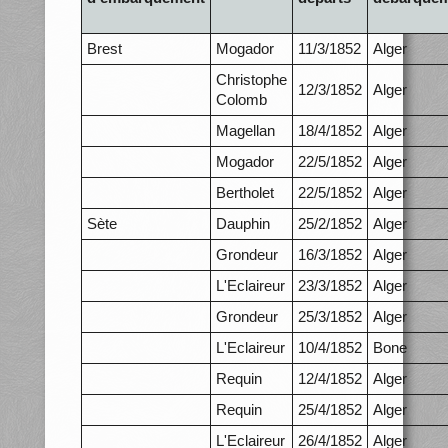
Brest
Mogador
11/3/1852
Alger
Christophe
12/3/1852
Alger
Colomb
Magellan
18/4/1852
Alger
Mogador
22/5/1852
Alger
Bertholet
22/5/1852
Alger
Sète
Dauphin
25/2/1852
Alger
Grondeur
16/3/1852
Alger
L'Eclaireur
23/3/1852
Alger
Grondeur
25/3/1852
Alger
L'Eclaireur
10/4/1852
Bone
Requin
12/4/1852
Alger
Requin
25/4/1852
Alger
L'Eclaireur
26/4/1852
Alger