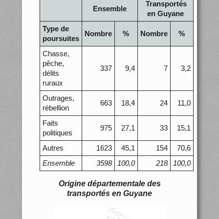
Transportés
Ensemble
en Guyane
Type de
Nombre
%
Nombre
%
poursuites
Chasse,
pêche,
337
9,4
7
3,2
délits
ruraux
Outrages,
663
18,4
24
11,0
rébellion
Faits
975
27,1
33
15,1
politiques
Autres
1623
45,1
154
70,6
Ensemble
3598
100,0
218
100,0
Origine départementale des
transportés en Guyane